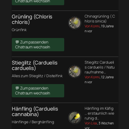
Chatraum wechseln
Grünling (Chloris
Chinagrünling ( C
chloris)
hloris sinica)
Von Konni
, 19 Jahre
Grünfink
n vor
💬 Zum passenden
Chatraum wechseln
Stieglitz (Carduelis
Stieglitz Cardueli
carduelis)
s carduelis / Natu
raufnahme…
Alles zum Stieglitz / Distelfink
Von Konni
, 12 Jahre
n vor
💬 Zum passenden
Chatraum wechseln
Hänfling (Carduelis
Hänfling im Käfig
cannabina)
… erstaunlich wie
ruhig d…
Hänflinge / Berghänfling
Von Lisa
, 3 Wochen
vor