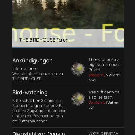
THE BIRDHOUSE Foren
Ankündigungen
The-Birdhouse z
eigt sich in neuer
Informationen,
Pracht
Wartungstermine u.v.a.m. zu
Von Konni
, 3 Woche
THE BIRDHOUSE
n vor
Bird-watching
was ruft denn da
s so "seltsam"
Bitte schreiben Sie hier Ihre
Von Konni
, 7 Jahren
Beobachtungen nieder. z.B.
vor
seltene Zugvögel – oder aber
einfach die Beobachtungen
am Futterhäuschen.
Diebstahl von Vögeln
VOGELDIEBSTAHL