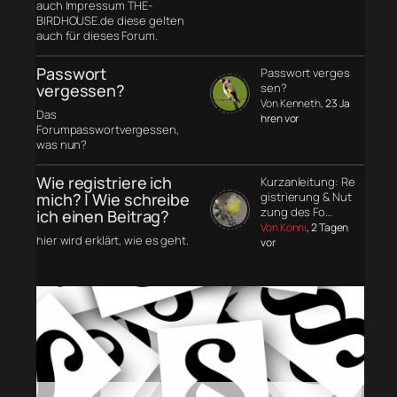
auch Impressum THE-
BIRDHOUSE.de diese gelten
auch für dieses Forum.
Passwort
Passwort verges
vergessen?
sen?
Von Kenneth
, 23 Ja
Das
hren vor
Forumpasswortvergessen,
was nun?
Wie registriere ich
Kurzanleitung: Re
mich? | Wie schreibe
gistrierung & Nut
zung des Fo…
ich einen Beitrag?
Von Konni
, 2 Tagen
hier wird erklärt, wie es geht.
vor