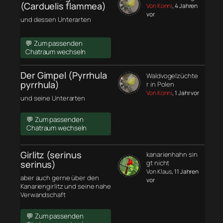
(Carduelis flammea)
Von Konni
, 4 Jahren
vor
und dessen Unterarten
💬 Zum passenden
Chatraum wechseln
Der Gimpel (Pyrrhula
Waldvogelzüchte
pyrrhula)
r in Polen
Von Konni
, 1 Jahr vor
und seine Unterarten
💬 Zum passenden
Chatraum wechseln
Girlitz (serinus
kanarienhahn sin
serinus)
gt nicht
Von Klaus
, 11 Jahren
aber auch gerne über den
vor
Kanariengirlitz und seine nahe
Verwandschaft
💬 Zum passenden