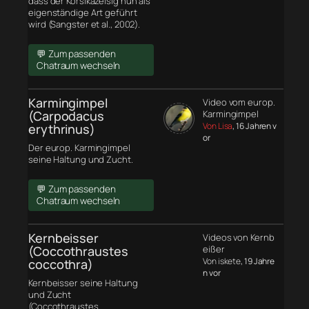
dass der Korsikazeisig nun als
eigenständige Art geführt
wird (Sangster et al., 2002).
💬 Zum passenden
Chatraum wechseln
Karmingimpel
Video vom europ.
(Carpodacus
Karmingimpel
Von Lisa
, 16 Jahren v
erythrinus)
or
Der europ. Karmingimpel
seine Haltung und Zucht.
💬 Zum passenden
Chatraum wechseln
Kernbeisser
Videos von Kernb
(Coccothraustes
eißer
Von iskete
, 19 Jahre
coccothra)
n vor
Kernbeisser seine Haltung
und Zucht
(Coccothraustes