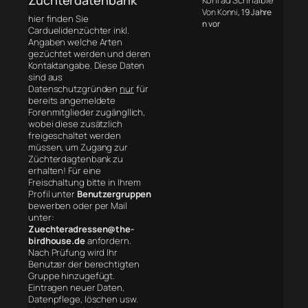
Konrad Schnaible
Von Konni
, 19 Jahre
hier finden Sie
n vor
Carduelidenzüchter inkl.
Angaben welche Arten
gezüchtet werden und deren
Kontaktangabe. Diese Daten
sind aus
Datenschutzgründen
nur
für
bereits angemeldete
Forenmitglieder zugängllich,
wobei diese zusätzlich
freigeschaltet werden
müssen, um Zugang zur
Züchterdagtenbank zu
erhalten! Für eine
Freischaltung bitte in Ihrem
Profil unter
Benutzergruppen
bewerben oder per Mail
unter:
Zuechteradressen@the-
birdhouse.de
anfordern.
Nach Prüfung wird Ihr
Benutzer der berechtigten
Gruppe hinzugefügt.
Eintragen neuer Daten,
Datenpflege, löschen usw.