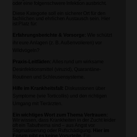
oder eine folgenschwere Infektion ausbricht.
Diese Kategorie soll ein sicherer Ort für den
fachlichen und ehrlichen Austausch sein. Hier
ist Platz für:
Erfahrungsberichte & Vorsorge:
Wie schützt
ihr eure Anlagen (z. B. Außenvolieren) vor
Wildvögeln?
Praxis-Leitfäden:
Alles rund um wirksame
Desinfektionsmittel (viruzid), Quarantäne-
Routinen und Schleusensysteme.
Hilfe im Krankheitsfall:
Diskussionen über
Symptome (wie Torticollis) und den richtigen
Umgang mit Tierärzten.
Ein wichtiges Wort zum Thema Vertrauen:
Wir wissen, dass Krankheiten in der Zucht leider
oft ein Tabuthema sind – aus Angst vor
Stigmatisierung oder Rufschädigung.
Hier im
Forum gibt es keine Vorurteile.
Ein