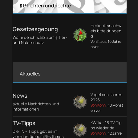
§ Pflichten und Rechte
Herkunftsnachw
Gesetzesgebung
eis bitte dringen
d
Wo finde ich was? zum § Tier-
Von Klaus
, 10 Jahre
und Naturschutz
n vor
Aktuelles
News
Vogel des Jahres
2026
aktuelle Nachrichten und
Von Konni
, 10 Monat
Informationen
en vor
TV-Tipps
KW 14 – 16 TV-Tip
ps wieder da
Die TV – Tipps gibt es im
Von Konni
, 12 Jahre
vierzehntägigem Rhythmus.