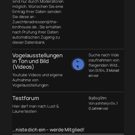
sind nur durch Moderatoren
möglich. Wünschen Sie eine
Eintrag Ihrer Daten senden
Sie diese an :
Zuechteradressen@the-
birdhouse.de , Sie erhalten
nach Prüfung Ihrer Daten
automatischen Zugang zu
dieser Datenbank.
Vogelausstellungen
Suche nach Vide
in Ton und Bild
oaufnahmen von
fliegenden Wild…
(Videos)
Von St3ll4
, 3 Monat
Youtube Videos und eigene
en vor
Aufnahme von
Vogelausstellungen
Testforum
8q8sq9tm
Von ashitekjiv04
, 1
Hier darf man nach Lust &
0 Jahren vor
Laune testen
…niste dich ein – werde Mitglied!