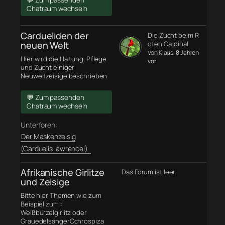
💬 Zum passenden
Chatraum wechseln
Cardueliden der
Die Zucht beim R
neuen Welt
oten Cardinal
Von Klaus
, 8 Jahren
Hier wird die Haltung, Pflege
vor
und Zucht einiger
Neuweltzeisige beschrieben
💬 Zum passenden
Chatraum wechseln
Unterforen:
Der Maskenzeisig
(Carduelis lawrencei)
Afrikanische Girlitze
Das Forum ist leer.
und Zeisige
Bitte hier Themen wie zum
Beispiel zum :
Weißbürzelgirlitz oder
GrauedelsängerOchrospiza