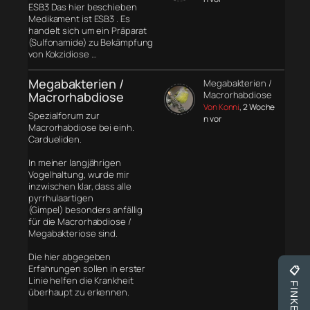
ESB3 Das hier beschieben
Medikament ist ESB3 . Es
handelt sich um ein Präparat
(Sulfonamide) zu Bekämpfung
von Kokzidiose …
Megabakterien /
Megabakterien /
Macrorhabdiose
Macrorhabdiose
Von Konni
, 2 Woche
Spezialforum zur
n vor
Macrorhabdiose bei einh.
Cardueliden.
In meiner langjährigen
Vogelhaltung, wurde mir
inzwischen klar, dass alle
pyrrhulaartigen
(Gimpel) besonders anfällig
für die Macrorhabdiose /
Megabakteriose sind.
Die hier abgegeben
Erfahrungen sollen in erster
📋
Linie helfen die Krankheit
überhaupt zu erkennen.