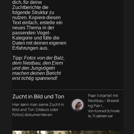
dich, für deine
Zuchtberichte die
folgende Struktur zu
nutzen. Kopiere diesen
Text einfach, erstelle ein
neues Thema in der
passenden Vogel-
Kategorie und fülle die
Daten mit deinen eigenen
Erfahrungen aus.
Tipp: Fotos von der Balz,
dem Nestbau, den Eiern
und den Jungvögeln
machen deinen Bericht
erst richtig spannend!
Zucht in Bild und Ton
Paar II startet mit
Nestbau – Breedi
Hier kann man seine Zucht in
ng Pair I…
Bild und Ton (Videos oder
Von Konrad Schnaib
Fotos) dokumentieren
le
, 11 Jahren vor