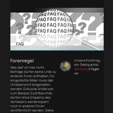
FAQ
Forenregel
Unsere Forenreg
eln (Netiquette)
Was darf ich hier nicht:
Von Konni
, 2 Tagen
Beiträge dürfen keine Links zu
vor
anderen Foren enthalten. Für
eingestellte Bilder muss das
Urheberrecht eingehalten
werden. Exklusive Artikel wie
zum Beispiel Zuchtberichte,
dürfen ohne Erlaubnis des
Verfassers werde kopiert
noch in anderen Foren
veröffentlicht werden. Siehe