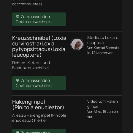
coccothraustes)
💬 Zum passenden
Chatraum wechseln
Kreuzschnäbel (Loxia
Studie zu Loxia le
curvirostra/Loxia
ucoptera
Von Konrad Schnaib
pytyopsittacus/Loxia
le
, 12 Jahren vor
leucoptera)
Fichten- Kiefern- und
Bindenkreuzschäbel
💬 Zum passenden
Chatraum wechseln
Hakengimpel
Video vom Haken
(Pinicola enucleator)
gimpel
Von Mike
, 15 Jahren
Alles zu Hakengimpel (Pinicola
vor
enucleator) hierher