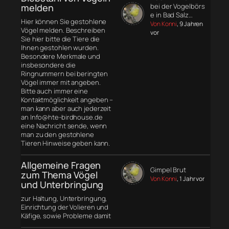
melden
bei der Vogelbörs
e in Bad Salz…
Hier können Sie gestohlene
Von Konni
, 9 Jahren
Vögel melden. Beschreiben
vor
Sie hier bitte die Tiere die
Ihnen gestohlen wurden.
Besondere Merkmale und
insbesondere die
Ringnummern bei beringten
Vögel immer mit angeben.
Bitte auch immer eine
Kontaktmöglichkeit angeben –
man kann aber auch jederzeit
an Info@hte-birdhouse.de
eine Nachricht sende, wenn
man zu den gestohlene
Tieren Hinweise geben kann.
Allgemeine Fragen
Gimpel Brut
zum Thema Vögel
Von Konni
, 1 Jahr vor
und Unterbringung
zur Haltung, Unterbringung,
Einrichtung der Volieren und
Käfige, sowie Probleme damit