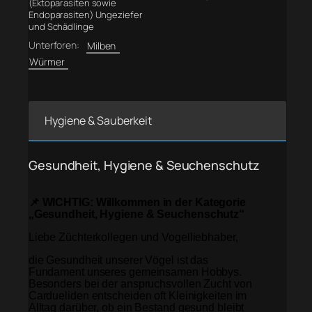
(Ektoparasiten sowie
Endoparasiten) Ungeziefer
und Schädlinge
Unterforen:
Milben
Würmer
Hygiene & Sauberkeit
Gesundheit, Hygiene & Seuchenschutz
📌 WICHTIG: Willkommen in der Kategorie
„Gesundheit, Hygiene & Seuchenschutz“
Liebe Züchterkollegen und Vogelliebhaber,
die Gesundheit unserer Vögel ist das
Fundament unseres gemeinsamen Hobbys.
Besonders bei der anspruchsvollen Zucht von
Cardueliden entscheiden oft Kleinigkeiten im
Alltag darüber, ob ein Bestand gesund bleibt