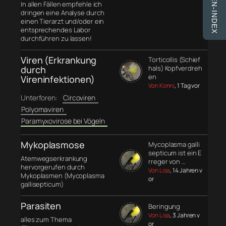
FINKEN-INDEX
In allen Fällen empfehle ich
dringen eine Analyse durch
einen Tierarzt und/oder ein
entsprechendes Labor
durchführen zu lassen!
Viren (Erkrankung
Torticollis (Schief
durch
hals) Kopfverdreh
en
Vireninfektionen)
Von Konni
, 1 Tag vor
Unterforen:
Circoviren
Polyomaviren
Paramyxovirose bei Vögeln
Mykoplasmose
Mycoplasma galli
septicum ist ein E
Atemwegserkrankung
rreger von …
hervorgerufen durch
Von Lisa
, 14 Jahren v
Mykoplasmen (Mycoplasma
or
gallisepticum)
Parasiten
Beringung
Von Lisa
, 3 Jahren v
alles zum Thema
or