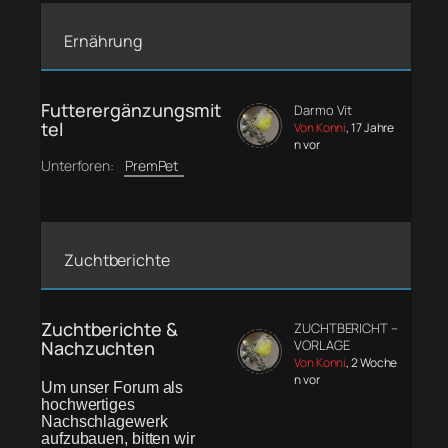
Ernährung
Futterergänzungsmit
Darmo Vit
tel
Von Konni
, 17 Jahre
n vor
Unterforen:
PremPet
Zuchtberichte
Zuchtberichte &
ZUCHTBERICHT –
Nachzuchten
VORLAGE
Von Konni
, 2 Woche
n vor
Um unser Forum als
hochwertiges
Nachschlagewerk
aufzubauen, bitten wir