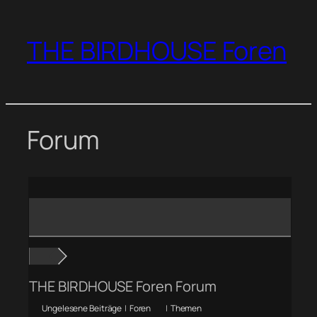
Zum
Inhalt
THE BIRDHOUSE Foren
springen
Forum
THE BIRDHOUSE Foren Forum
Ungelesene Beiträge
|
Foren
|
Themen