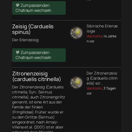
💬 Zum passenden
Chatraum wechseln
Zeisig (Carduelis
Sibirische Erlenze
spinus)
isige
Von Konni
, 14 Jahre
Der Erlenzeisig
n vor
💬 Zum passenden
Chatraum wechseln
Zitronenzeisig
Der Zitronenzeisi
(carduelis citrinella)
g (Carduelis citrin
ella) vor…
Der Zitronenzeisig (Carduelis
Von Konni
, 3 Tagen
citrinella, Syn.: Serinus
vor
citrinella), auch Zitronengirlitz
genannt, ist eine Art aus der
Familie der Finken
(Fringillidae). Früher wurde er
zu den Girlitze (Serinus)
eingeordnet, nach Arnaiz-
Villena et al. (2001) ist er aber