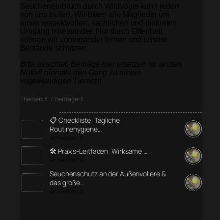
Seucheneinbruch durch Wildvögel kann jeden
von uns treffen. Wir bitten alle Mitglieder um
einen respektvollen, sachlichen und diskreten
Umgang miteinander. Nur durch Offenheit
können wir voneinander lernen und unsere
Bestände schützen.
Bitte beachtet: Beiträge hier ersetzen im akuten
Notfall niemals den Gang zu einem
vogelkundigen Tierarzt!
Themen: 3 / Beiträge: 3
📋 Checkliste: Tägliche
Routinehygiene…
Antworten: 0
🛠️ Praxis-Leitfaden: Wirksame …
Antworten: 0
Seuchenschutz an der Außenvoliere &
das große…
Antworten: 0