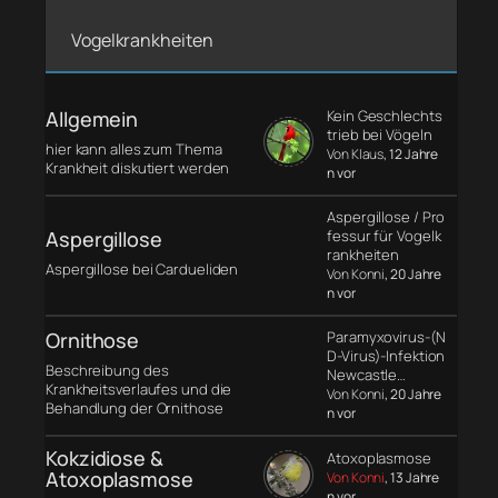
Vogelkrankheiten
Allgemein
Kein Geschlechts
trieb bei Vögeln
hier kann alles zum Thema
Von Klaus
, 12 Jahre
Krankheit diskutiert werden
n vor
Aspergillose / Pro
Aspergillose
fessur für Vogelk
rankheiten
Aspergillose bei Cardueliden
Von Konni
, 20 Jahre
n vor
Ornithose
Paramyxovirus-(N
D-Virus)-Infektion
Beschreibung des
Newcastle…
Krankheitsverlaufes und die
Von Konni
, 20 Jahre
Behandlung der Ornithose
n vor
Kokzidiose &
Atoxoplasmose
Atoxoplasmose
Von Konni
, 13 Jahre
n vor