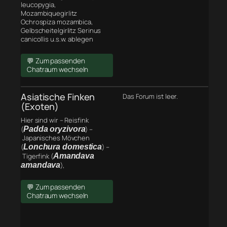
leucopygia,
Mozambiquegirlitz
Ochrospiza mozambica,
Gelbscheitelgirlitz Serinus
canicollis u.s.w. ablegen
💬 Zum passenden
Chatraum wechseln
Asiatische Finken
Das Forum ist leer.
(Exoten)
Hier sind wir – Reisfink
(
Padda oryzivora
) –
Japanisches Mövchen
(
Lonchura domestica
) –
Tigerfink (
Amandava
amandava
),
💬 Zum passenden
Chatraum wechseln