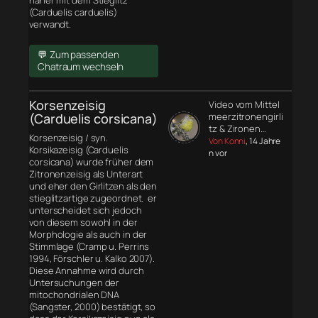
näher mit dem Stieglitz
(Carduelis carduelis)
verwandt.
💬 Zum passenden
Chatraum wechseln
Korsenzeisig
Video vom Mittel
(Carduelis corsicana)
meerzitronengirli
tz & Zironen…
Korsenzeisig / syn.
Von Konni
, 14 Jahre
Korsikazeisig (Carduelis
n vor
corsicana) wurde früher dem
Zitronenzeisig als Unterart
und eher den Girlitzen als den
stieglitzartige zugeordnet. er
unterscheidet sich jedoch
von diesem sowohl in der
Morphologie
als auch in der
Stimmlage (Cramp u. Perrins
1994, Förschler u. Kalko 2007).
Diese Annahme wird durch
Untersuchungen der
mitochondrialen DNA
(Sangster, 2000) bestätigt, so