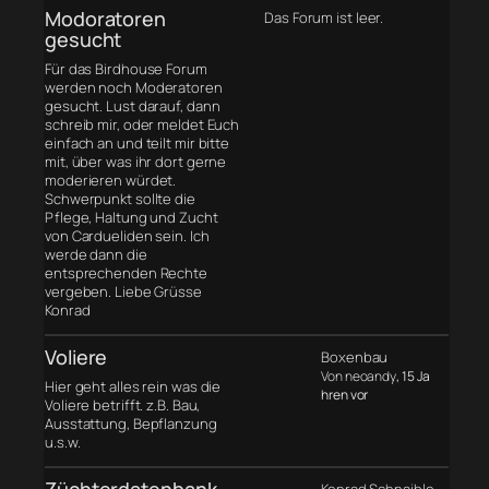
Modoratoren
Das Forum ist leer.
gesucht
Für das Birdhouse Forum
werden noch Moderatoren
gesucht. Lust darauf, dann
schreib mir, oder meldet Euch
einfach an und teilt mir bitte
mit, über was ihr dort gerne
moderieren würdet.
Schwerpunkt sollte die
Pflege, Haltung und Zucht
von Cardueliden sein. Ich
werde dann die
entsprechenden Rechte
vergeben. Liebe Grüsse
Konrad
Voliere
Boxenbau
Von neoandy
, 15 Ja
Hier geht alles rein was die
hren vor
Voliere betrifft. z.B. Bau,
Ausstattung, Bepflanzung
u.s.w.
Züchterdatenbank