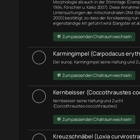
Morphologie
als auch in der Stimmlage (Cramp 
1994, Förschler u. Kalko 2007). Diese Annahme
Untersuchungen der
mitochondrialen DNA
(Sa
2000) bestätigt, so dass der Korsikazeisig nun 
eigenständige Art geführt wird (Sangster et al.
💬 Zum passenden Chatraum wechseln
Karmingimpel (Carpodacus eryth
Der europ. Karmingimpel seine Haltung und Zu
💬 Zum passenden Chatraum wechseln
Kernbeisser (Coccothraustes co
Kernbeisser seine Haltung und Zucht
(Coccothraustes coccothraustes)
💬 Zum passenden Chatraum wechseln
Kreuzschnäbel (Loxia curvirostra