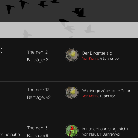
a)
Themen: 2
Der Birkenzeisig
Von Konni
, 4 Jahren vor
Beiträge: 2
Themen: 12
Waldvogelzüchter in Polen
Von Konni
, 1 Jahr vor
Beiträge: 42
Themen: 3
kanarienhahn singt nicht
 seine nahe
Von Klaus
, 11 Jahren vor
Beiträge: 6