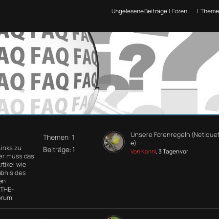
Ungelesene Beiträge
|
Foren
|
Theme
Unsere Forenregeln (Netiquet
Themen: 1
e)
Links zu
Beiträge: 1
Von Konni
, 3 Tagen vor
der muss das
tikel wie
ubnis des
en
 THE-
orum.