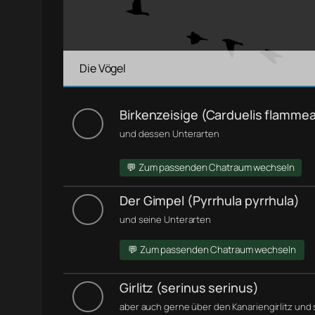
Die Vögel
Birkenzeisige (Carduelis flamme
und dessen Unterarten
💬 Zum passenden Chatraum wechseln
Der Gimpel (Pyrrhula pyrrhula)
und seine Unterarten
💬 Zum passenden Chatraum wechseln
Girlitz (serinus serinus)
aber auch gerne über den Kanariengirlitz und