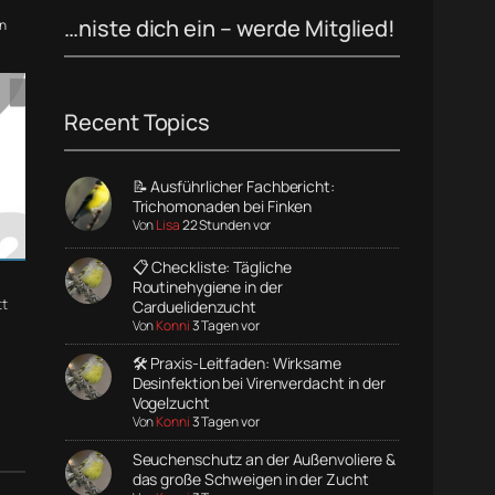
…niste dich ein – werde Mitglied!
n
Recent Topics
📝 Ausführlicher Fachbericht:
Trichomonaden bei Finken
Von
Lisa
22 Stunden vor
📋 Checkliste: Tägliche
Routinehygiene in der
t
Carduelidenzucht
Von
Konni
3 Tagen vor
🛠️ Praxis-Leitfaden: Wirksame
Desinfektion bei Virenverdacht in der
Vogelzucht
Von
Konni
3 Tagen vor
Seuchenschutz an der Außenvoliere &
das große Schweigen in der Zucht