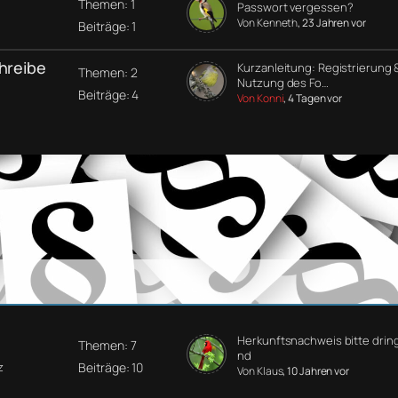
Themen: 1
Passwort vergessen?
Von Kenneth
, 23 Jahren vor
Beiträge: 1
chreibe
Kurzanleitung: Registrierung 
Themen: 2
Nutzung des Fo…
Beiträge: 4
Von Konni
, 4 Tagen vor
Herkunftsnachweis bitte drin
Themen: 7
nd
Beiträge: 10
z
Von Klaus
, 10 Jahren vor