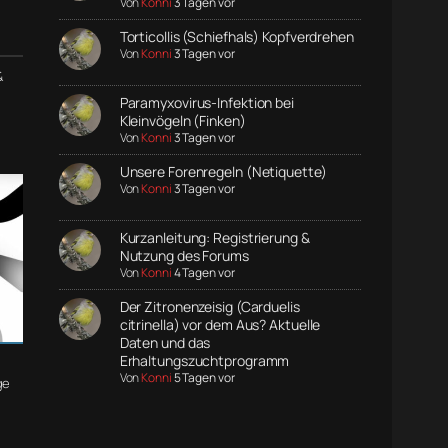
Von
Konni
3 Tagen vor
Torticollis (Schiefhals) Kopfverdrehen
Von
Konni
3 Tagen vor
&
Paramyxovirus-Infektion bei
Kleinvögeln (Finken)
Von
Konni
3 Tagen vor
Unsere Forenregeln (Netiquette)
Von
Konni
3 Tagen vor
Kurzanleitung: Registrierung &
Nutzung des Forums
Von
Konni
4 Tagen vor
Der Zitronenzeisig (Carduelis
citrinella) vor dem Aus? Aktuelle
Daten und das
Erhaltungszuchtprogramm
Von
Konni
5 Tagen vor
ge