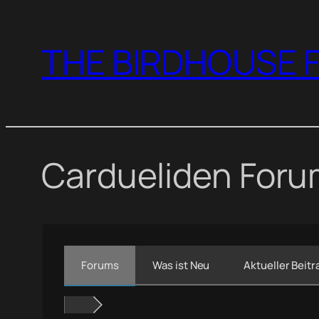
Zum
Inhalt
THE BIRDHOUSE F
springen
Cardueliden For
Forums
Was ist Neu
Aktueller Beitr