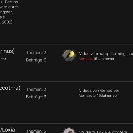
u. Perrins
 wird durch
ngster,
als
, 2002).
rinus)
Themen: 2
Video vom europ. Karmingimp
cht.
Von Lisa
, 16 Jahren vor
Beiträge: 3
ccothra)
Themen: 2
Videos von Kernbeißer
Von iskete
, 19 Jahren vor
Beiträge: 3
/Loxia
Themen: 3
Studie zu Loxia leucoptera