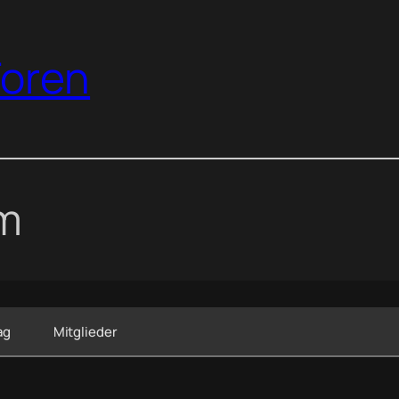
oren
um
ag
Mitglieder