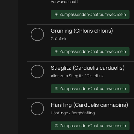
Verwandschaft
💬 Zum passenden Chatraum wechseln
Grünling (Chloris chloris)
Grünfink
💬 Zum passenden Chatraum wechseln
Stieglitz (Carduelis carduelis)
Alles zum Stieglitz / Distelfink
💬 Zum passenden Chatraum wechseln
Hänfling (Carduelis cannabina)
Hänflinge / Berghänfling
💬 Zum passenden Chatraum wechseln