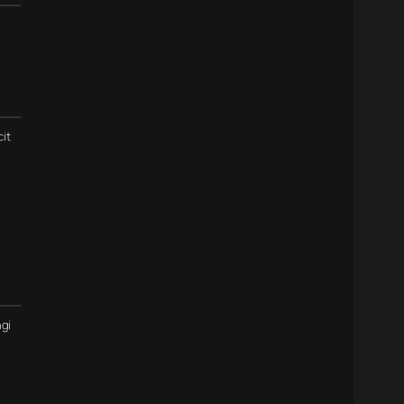
cit
gi