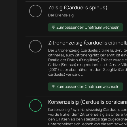
Zeisig (Carduelis spinus)
Der Erlenzeisig
💬 Zum passenden Chatraum wechseln
Zitronenzeisig (carduelis citrinell
Der Zitronenzeisig (Carduelis citrinella, Syn.: 
citrinella), auch Zitronengirlitz genannt, ist ei
Familie der Finken (Fringillidae). Früher wurde 
Girlitze (Serinus) eingeordnet, nach Arnaiz-Ville
(2001) ist er aber näher mit dem Stieglitz (Card
carduelis) verwandt.
💬 Zum passenden Chatraum wechseln
Korsenzeisig (Carduelis corsican
Korsenzeisig / syn. Korsikazeisig (Carduelis co
wurde früher dem Zitronenzeisig als Unterart
den Girlitzen als den stieglitzartige zugeordne
unterscheidet sich jedoch von diesem sowohl 