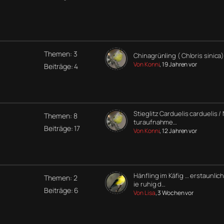
Themen: 3
Chinagrünling ( Chloris sinica)
Von Konni
, 19 Jahren vor
Beiträge: 4
Stieglitz Carduelis carduelis /
Themen: 8
turaufnahme…
Beiträge: 17
Von Konni
, 12 Jahren vor
Hänfling im Käfig … erstaunlic
Themen: 2
ie ruhig d…
Beiträge: 6
Von Lisa
, 3 Wochen vor