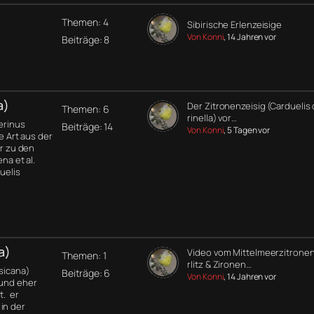
Themen: 4
Sibirische Erlenzeisige
Von Konni
, 14 Jahren vor
Beiträge: 8
a)
Der Zitronenzeisig (Carduelis 
Themen: 6
rinella) vor…
Serinus
Beiträge: 14
Von Konni
, 5 Tagen vor
ne Art aus der
er zu den
na et al.
uelis
a)
Video vom Mittelmeerzitronen
Themen: 1
rlitz & Zironen…
rsicana)
Beiträge: 6
Von Konni
, 14 Jahren vor
 und eher
t. er
in der