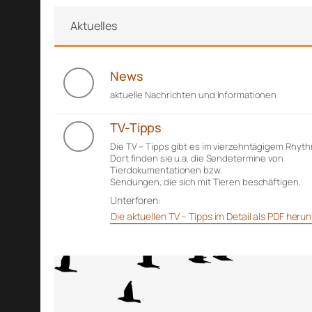
Aktuelles
News
aktuelle Nachrichten und Informationen
TV-Tipps
Die TV – Tipps gibt es im vierzehntägigem Rhyt
Dort finden sie u.a. die Sendetermine von
Tierdokumentationen bzw.
Sendungen, die sich mit Tieren beschäftigen.
Unterforen:
Die aktuellen TV – Tipps im Detail als PDF her