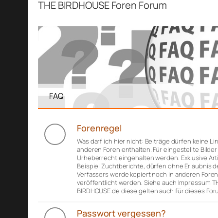
THE BIRDHOUSE Foren Forum
FAQ
Forenregel
Was darf ich hier nicht: Beiträge dürfen keine Li
anderen Foren enthalten. Für eingestellte Bilde
Urheberrecht eingehalten werden. Exklusive Art
Beispiel Zuchtberichte, dürfen ohne Erlaubnis d
Verfassers werde kopiert noch in anderen Fore
veröffentlicht werden. Siehe auch Impressum T
BIRDHOUSE.de diese gelten auch für dieses For
Passwort vergessen?