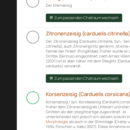
Der Erlenzeisig
💬 Zum passenden Chatraum wechseln
Zitronenzeisig (carduelis citrinella
Der Zitronenzeisig (Carduelis citrinella, Syn.: Se
citrinella), auch Zitronengirlitz genannt, ist eine
Familie der Finken (Fringillidae). Früher wurde er
Girlitze (Serinus) eingeordnet, nach Arnaiz-Villena
(2001) ist er aber näher mit dem Stieglitz (Cardue
carduelis) verwandt.
💬 Zum passenden Chatraum wechseln
Korsenzeisig (Carduelis corsicana
Korsenzeisig / syn. Korsikazeisig (Carduelis cors
früher dem Zitronenzeisig als Unterart und ehe
Girlitzen als den stieglitzartige zugeordnet. er
unterscheidet sich jedoch von diesem sowohl in
Morphologie
als auch in der Stimmlage (Cramp u.
1994, Förschler u. Kalko 2007). Diese Annahme w