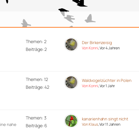
Themen: 2
Der Birkenzeisig
Von Konni
, Vor 4 Jahren
Beiträge: 2
Themen: 12
Waldvogelzüchter in Polen
Von Konni
, Vor 1 Jahr
Beiträge: 42
Themen: 3
kanarienhahn singt nicht
eine nahe
Von Klaus
, Vor 11 Jahren
Beiträge: 6