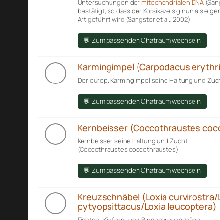
Untersuchungen der
mitochondrialen DNA
(Sang
bestätigt, so dass der Korsikazeisig nun als eig
Art geführt wird (Sangster et al., 2002).
💬 Zum passenden Chatraum wechseln
Karmingimpel (Carpodacus erythr
Der europ. Karmingimpel seine Haltung und Zuch
💬 Zum passenden Chatraum wechseln
Kernbeisser (Coccothraustes coc
Kernbeisser seine Haltung und Zucht
(Coccothraustes coccothraustes)
💬 Zum passenden Chatraum wechseln
Kreuzschnäbel (Loxia curvirostra/
pytyopsittacus/Loxia leucoptera)
Fichten- Kiefern- und Bindenkreuzschäbel