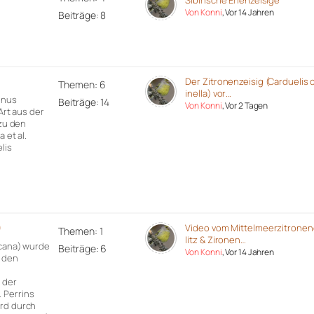
Sibirische Erlenzeisige
Von Konni
, Vor 14 Jahren
Beiträge: 8
)
Der Zitronenzeisig (Carduelis c
Themen: 6
inella) vor…
rinus
Beiträge: 14
Von Konni
, Vor 2 Tagen
 Art aus der
 zu den
 et al.
lis
)
Video vom Mittelmeerzitronen
Themen: 1
litz & Zironen…
icana) wurde
Beiträge: 6
Von Konni
, Vor 14 Jahren
r den
 der
 Perrins
ird durch