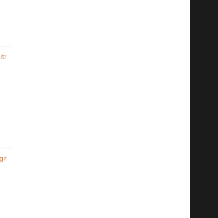
itr
gir