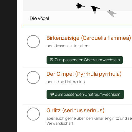
Die Vögel
Birkenzeisige (Carduelis flammea)
und dessen Unterarten
💬 Zum passenden Chatraum wechseln
Der Gimpel (Pyrrhula pyrrhula)
und seine Unterarten
💬 Zum passenden Chatraum wechseln
Girlitz (serinus serinus)
aber auch gerne über den Kanariengirlitz und s
Verwandschaft