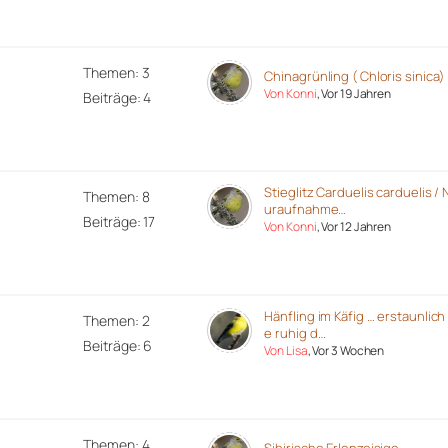
Themen: 3
Chinagrünling ( Chloris sinica)
Von Konni
, Vor 19 Jahren
Beiträge: 4
Stieglitz Carduelis carduelis / 
Themen: 8
uraufnahme…
Beiträge: 17
Von Konni
, Vor 12 Jahren
Hänfling im Käfig … erstaunlich
Themen: 2
e ruhig d…
Beiträge: 6
Von Lisa
, Vor 3 Wochen
Themen: 4