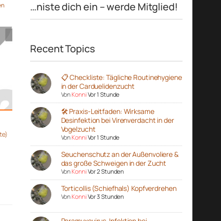
…niste dich ein – werde Mitglied!
en
Recent Topics
📋 Checkliste: Tägliche Routinehygiene
in der Carduelidenzucht
Von
Konni
Vor 1 Stunde
🛠️ Praxis-Leitfaden: Wirksame
Desinfektion bei Virenverdacht in der
Vogelzucht
te)
Von
Konni
Vor 1 Stunde
Seuchenschutz an der Außenvoliere &
das große Schweigen in der Zucht
Von
Konni
Vor 2 Stunden
Torticollis (Schiefhals) Kopfverdrehen
Von
Konni
Vor 3 Stunden
Paramyxovirus-Infektion bei