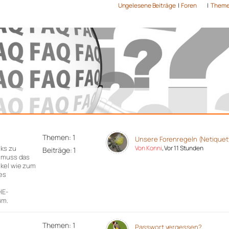
Ungelesene Beiträge
|
Foren
|
Them
Themen: 1
Unsere Forenregeln (Netiquet
nks zu
Von Konni
, Vor 11 Stunden
Beiträge: 1
r muss das
ikel wie zum
es
n
HE-
um.
Themen: 1
Passwort vergessen?