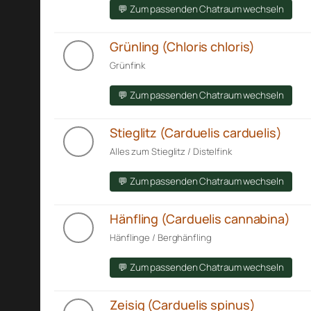
💬 Zum passenden Chatraum wechseln
Grünling (Chloris chloris)
Grünfink
💬 Zum passenden Chatraum wechseln
Stieglitz (Carduelis carduelis)
Alles zum Stieglitz / Distelfink
💬 Zum passenden Chatraum wechseln
Hänfling (Carduelis cannabina)
Hänflinge / Berghänfling
💬 Zum passenden Chatraum wechseln
Zeisig (Carduelis spinus)