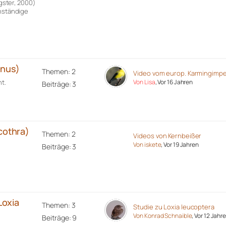
ster, 2000)
enständige
inus)
Themen: 2
Video vom europ. Karmingimpe
t.
Von Lisa
, Vor 16 Jahren
Beiträge: 3
cothra)
Themen: 2
Videos von Kernbeißer
Von iskete
, Vor 19 Jahren
Beiträge: 3
Loxia
Themen: 3
Studie zu Loxia leucoptera
Von Konrad Schnaible
, Vor 12 Jahr
Beiträge: 9