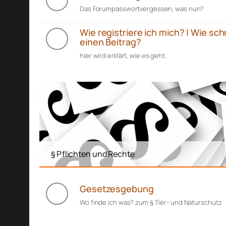
Das Forumpasswortvergessen, was nun?
Wie registriere ich mich? | Wie sch
einen Beitrag?
hier wird erklärt, wie es geht.
§ Pflichten und Rechte
Gesetzesgebung
Wo finde ich was? zum § Tier- und Naturschutz