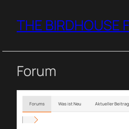
Zum
Inhalt
THE BIRDHOUSE F
springen
Forum
Forums
Was ist Neu
Aktueller Beitrag