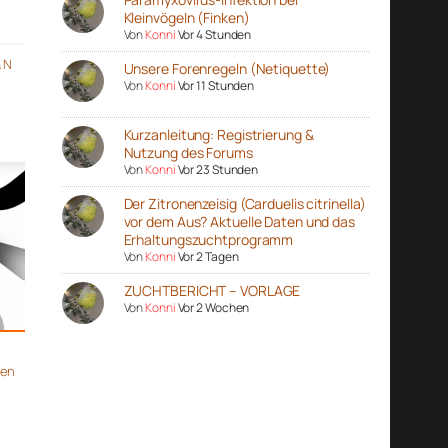
Kleinvögeln (Finken)
Von
Konni
Vor 4 Stunden
& N
Unsere Forenregeln (Netiquette)
Von
Konni
Vor 11 Stunden
Kurzanleitung: Registrierung &
Nutzung des Forums
Von
Konni
Vor 23 Stunden
Der Zitronenzeisig (Carduelis citrinella)
vor dem Aus? Aktuelle Daten und das
Erhaltungszuchtprogramm
Von
Konni
Vor 2 Tagen
ZUCHTBERICHT – VORLAGE
Von
Konni
Vor 2 Wochen
gen