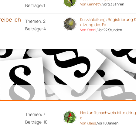
Von Kenneth
, Vor 23 Jahren
Beiträge: 1
reibe ich
Kurzanleitung: Registrierung 
Themen: 2
utzung des Fo…
Beiträge: 4
Von Konni
, Vor 22 Stunden
Herkunftsnachweis bitte drin
Themen: 7
d
Beiträge: 10
Von Klaus
, Vor 10 Jahren