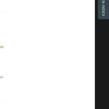
FINKEN-INDEX
Nat
 wi