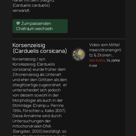
näher mit dem Stieglitz
(Carduelis carduelis)
verwandt.
💬 Zum passenden
Chatraum wechseln
Korsenzeisig
Video vom Mittel
(Carduelis corsicana)
meerzitronengirli
tz & Zironen…
Korsenzeisig / syn.
Von Konni
, 14 Jahre
Korsikazeisig (Carduelis
n vor
corsicana) wurde früher dem
Zitronenzeisig als Unterart
und eher den Girlitzen als den
stieglitzartige zugeordnet. er
unterscheidet sich jedoch
von diesem sowohl in der
Morphologie
als auch in der
Stimmlage (Cramp u. Perrins
1994, Förschler u. Kalko 2007).
Diese Annahme wird durch
Untersuchungen der
mitochondrialen DNA
(Sangster, 2000) bestätigt, so