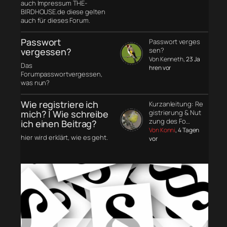
auch Impressum THE-
BIRDHOUSE.de diese gelten
auch für dieses Forum.
Passwort
Passwort verges
vergessen?
sen?
Von Kenneth
, 23 Ja
Das
hren vor
Forumpasswortvergessen,
was nun?
Wie registriere ich
Kurzanleitung: Re
mich? | Wie schreibe
gistrierung & Nut
zung des Fo…
ich einen Beitrag?
Von Konni
, 4 Tagen
hier wird erklärt, wie es geht.
vor