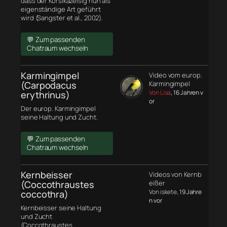
dass der Korsikazeisig nun als
eigenständige Art geführt
wird (Sangster et al., 2002).
💬 Zum passenden
Chatraum wechseln
Karmingimpel
Video vom europ.
(Carpodacus
Karmingimpel
Von Lisa
, 16 Jahren v
erythrinus)
or
Der europ. Karmingimpel
seine Haltung und Zucht.
💬 Zum passenden
Chatraum wechseln
Kernbeisser
Videos von Kernb
(Coccothraustes
eißer
Von iskete
, 19 Jahre
coccothra)
n vor
Kernbeisser seine Haltung
und Zucht
(Coccothraustes