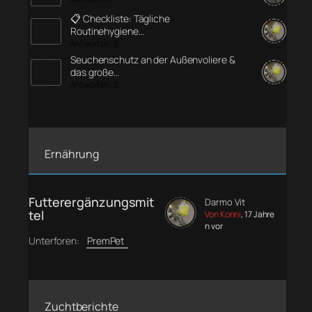
📋 Checkliste: Tägliche
Routinehygiene…
Antworten: 0
Seuchenschutz an der Außenvoliere &
das große…
Antworten: 0
Ernährung
Futterergänzungsmit
Darmo Vit
tel
Von Konni
, 17 Jahre
n vor
Unterforen:
PremPet
Zuchtberichte