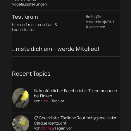
Vogelausstellungen
Testforum
8q8sq9tm
Von ashitekjiv04
, 1
Hier darf man nach Lust &
0 Jahren vor
Laune testen
…niste dich ein – werde Mitglied!
Recent Topics
📝 Ausführlicher Fachbericht: Trichomonaden
bei Finken
Von
Lisa
1 Tag vor
📋 Checkliste: Tägliche Routinehygiene in der
Carduelidenzucht
Von
Konni
3 Tagen vor