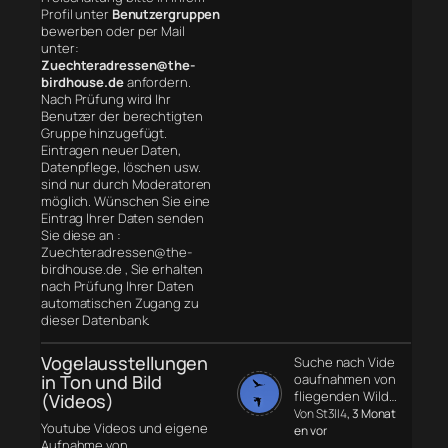
Profil unter
Benutzergruppen
bewerben oder per Mail
unter:
Zuechteradressen@the-
birdhouse.de
anfordern.
Nach Prüfung wird Ihr
Benutzer der berechtigten
Gruppe hinzugefügt.
Eintragen neuer Daten,
Datenpflege, löschen usw.
sind nur durch Moderatoren
möglich. Wünschen Sie eine
Eintrag Ihrer Daten senden
Sie diese an :
Zuechteradressen@the-
birdhouse.de , Sie erhalten
nach Prüfung Ihrer Daten
automatischen Zugang zu
dieser Datenbank.
Vogelausstellungen
Suche nach Vide
in Ton und Bild
oaufnahmen von
fliegenden Wild…
(Videos)
Von St3ll4
, 3 Monat
Youtube Videos und eigene
en vor
Aufnahme von