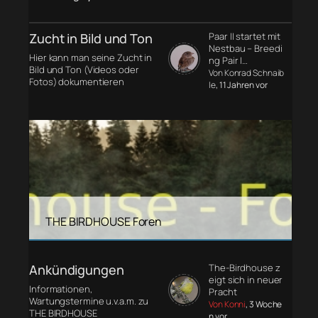
Zucht in Bild und Ton
Paar II startet mit
Nestbau – Breedi
Hier kann man seine Zucht in
ng Pair I…
Bild und Ton (Videos oder
Von Konrad Schnaib
Fotos) dokumentieren
le
, 11 Jahren vor
THE BIRDHOUSE Foren
Ankündigungen
The-Birdhouse z
eigt sich in neuer
Informationen,
Pracht
Wartungstermine u.v.a.m. zu
Von Konni
, 3 Woche
THE BIRDHOUSE
n vor