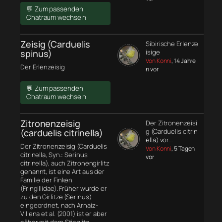
💬 Zum passenden
Chatraum wechseln
Zeisig (Carduelis
Sibirische Erlenze
spinus)
isige
Von Konni
, 14 Jahre
Der Erlenzeisig
n vor
💬 Zum passenden
Chatraum wechseln
Zitronenzeisig
Der Zitronenzeisi
(carduelis citrinella)
g (Carduelis citrin
ella) vor…
Der Zitronenzeisig (Carduelis
Von Konni
, 5 Tagen
citrinella, Syn.: Serinus
vor
citrinella), auch Zitronengirlitz
genannt, ist eine Art aus der
Familie der Finken
(Fringillidae). Früher wurde er
zu den Girlitze (Serinus)
eingeordnet, nach Arnaiz-
Villena et al. (2001) ist er aber