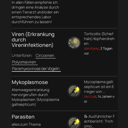
In allen Fällen empfehle ich
dringen eine Analyse durch
einen Tierarzt und/oder ein
entsprechendes Labor
durchführen zu lassen!
Viren (Erkrankung
Torticollis (Schief
durch
hals) Kopfverdreh
en
Vireninfektionen)
Von Konni
, 3 Tagen
vor
Unterforen:
Circoviren
Polyomaviren
Paramyxovirose bei Vögeln
Mykoplasmose
Mycoplasma galli
septicum ist ein E
Atemwegserkrankung
rreger von …
hervorgerufen durch
Von Lisa
, 14 Jahren v
Mykoplasmen (Mycoplasma
or
gallisepticum)
Parasiten
📝 Ausführlicher F
achbericht: Trich
alles zum Thema
omo…