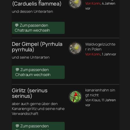
(Carduelis flammea)
Von Konni
, 4 Jahren
vor
und dessen Unterarten
💬 Zum passenden
Chatraum wechseln
Der Gimpel (Pyrrhula
Waldvogelzüchte
pyrrhula)
r in Polen
Von Konni
, 1 Jahr vor
und seine Unterarten
💬 Zum passenden
Chatraum wechseln
Girlitz (serinus
kanarienhahn sin
serinus)
gt nicht
Von Klaus
, 11 Jahren
aber auch gerne über den
vor
Kanariengirlitz und seine nahe
Verwandschaft
💬 Zum passenden