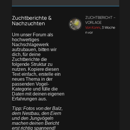
Zuchtberichte &
ZUCHTBERICHT –
Nachzuchten
VORLAGE
Von Konni
, 3 Woche
n vor
Um unser Forum als
hochwertiges
Nachschlagewerk
aufzubauen, bitten wir
dich, für deine
Zuchtberichte die
folgende Struktur zu
nutzen. Kopiere diesen
Text einfach, erstelle ein
neues Thema in der
passenden Vogel-
Kategorie und fülle die
Daten mit deinen eigenen
Erfahrungen aus.
Tipp: Fotos von der Balz,
dem Nestbau, den Eiern
und den Jungvögeln
machen deinen Bericht
erst richtig spannend!