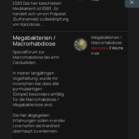
ESB3 Das hier beschieben
Medikament ist ESB3 . Es
handelt sich um ein Präparat
(Sulfonamide) zu Bekämpfung
von Kokzidiose …
Megabakterien /
Megabakterien /
Macrorhabdiose
Macrorhabdiose
Von Konni
, 3 Woche
Spezialforum zur
n vor
Macrorhabdiose bei einh.
Cardueliden.
In meiner langjährigen
Vogelhaltung, wurde mir
inzwischen klar, dass alle
pyrrhulaartigen
(Gimpel) besonders anfällig
für die Macrorhabdiose /
Megabakteriose sind.
Die hier abgegeben
Erfahrungen sollen in erster
Linie helfen die Krankheit
überhaupt zu erkennen.