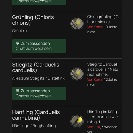
Chatraum wechseln
Grünling (Chloris
Chinagrünling ( C
chloris)
hloris sinica)
Von Konni
, 19 Jahre
Grünfink
n vor
💬 Zum passenden
Chatraum wechseln
Stieglitz (Carduelis
Stieglitz Cardueli
carduelis)
s carduelis / Natu
raufnahme…
Alles zum Stieglitz / Distelfink
Von Konni
, 12 Jahre
n vor
💬 Zum passenden
Chatraum wechseln
Hänfling (Carduelis
Hänfling im Käfig
cannabina)
… erstaunlich wie
ruhig d…
Hänflinge / Berghänfling
Von Lisa
, 3 Wochen
vor