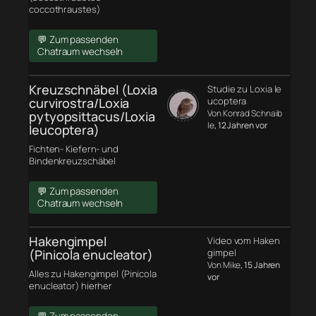
coccothraustes)
💬 Zum passenden
Chatraum wechseln
Kreuzschnäbel (Loxia
Studie zu Loxia le
curvirostra/Loxia
ucoptera
Von Konrad Schnaib
pytyopsittacus/Loxia
le
, 12 Jahren vor
leucoptera)
Fichten- Kiefern- und
Bindenkreuzschäbel
💬 Zum passenden
Chatraum wechseln
Hakengimpel
Video vom Haken
(Pinicola enucleator)
gimpel
Von Mike
, 15 Jahren
Alles zu Hakengimpel (Pinicola
vor
enucleator) hierher