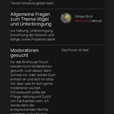
Tieren Hinweise geben kann.
Allgemeine Fragen
Gimpel Brut
zum Thema Vögel
Von Konni
, 1 Jahr vor
und Unterbringung
zur Haltung, Unterbringung,
Einrichtung der Volieren und
Käfige, sowie Probleme damit
Modoratoren
Das Forum ist leer.
gesucht
Für das Birdhouse Forum
werden noch Moderatoren
gesucht. Lust darauf, dann
schreib mir, oder meldet Euch
einfach an und teilt mir bitte
mit, über was ihr dort gerne
moderieren würdet.
Schwerpunkt sollte die
Pflege, Haltung und Zucht
von Cardueliden sein. Ich
werde dann die
entsprechenden Rechte
vergeben. Liebe Grüsse