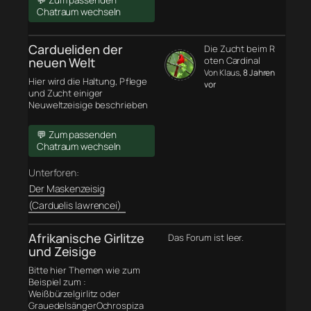
💬 Zum passenden
Chatraum wechseln
Cardueliden der
Die Zucht beim R
neuen Welt
oten Cardinal
Von Klaus
, 8 Jahren
Hier wird die Haltung, Pflege
vor
und Zucht einiger
Neuweltzeisige beschrieben
💬 Zum passenden
Chatraum wechseln
Unterforen:
Der Maskenzeisig
(Carduelis lawrencei)
Afrikanische Girlitze
Das Forum ist leer.
und Zeisige
Bitte hier Themen wie zum
Beispiel zum :
Weißbürzelgirlitz oder
GrauedelsängerOchrospiza