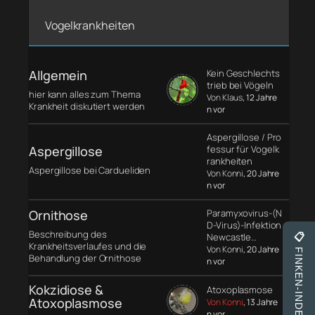
Vogelkrankheiten
Allgemein
Kein Geschlechts
trieb bei Vögeln
hier kann alles zum Thema
Von Klaus
, 12 Jahre
Krankheit diskutiert werden
n vor
Aspergillose / Pro
Aspergillose
fessur für Vogelk
rankheiten
Aspergillose bei Cardueliden
Von Konni
, 20 Jahre
n vor
Ornithose
Paramyxovirus-(N
D-Virus)-Infektion
Beschreibung des
Newcastle…
📋
Krankheitsverlaufes und die
Von Konni
, 20 Jahre
FINKEN-INDEX
Behandlung der Ornithose
n vor
Kokzidiose &
Atoxoplasmose
Atoxoplasmose
Von Konni
, 13 Jahre
n vor