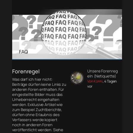
FAQ
Forenregel
Unsere Forenreg
eln (Netiquette)
Was darf ich hier nicht:
Von Konni
, 4 Tagen
Beiträge dürfen keine Links zu
vor
anderen Foren enthalten. Für
eingestellte Bilder muss das
Urheberrecht eingehalten
werden. Exklusive Artikel wie
zum Beispiel Zuchtberichte,
dürfen ohne Erlaubnis des
Verfassers werde kopiert
noch in anderen Foren
veröffentlicht werden. Siehe