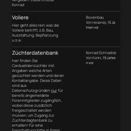
Konrad
Voliere
Boxenbau
Von neoandy
, 15 Ja
Hier geht alles rein was die
hren vor
Voliere betrifft. z.B. Bau,
Ausstattung, Bepflanzung
u.s.w.
Züchterdatenbank
Konrad Schnaible
Von Konni
, 19 Jahre
hier finden Sie
n vor
Carduelidenzüchter inkl.
Angaben welche Arten
gezüchtet werden und deren
Kontaktangabe. Diese Daten
sind aus
Datenschutzgründen
nur
für
bereits angemeldete
Forenmitglieder zugängllich,
wobei diese zusätzlich
freigeschaltet werden
müssen, um Zugang zur
Züchterdagtenbank zu
erhalten! Für eine
Freischaltung bitte in Ihrem