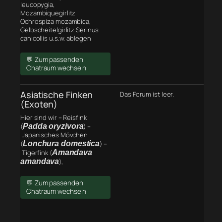
leucopygia,
Mozambiquegirlitz
Ochrospiza mozambica,
Gelbscheitelgirlitz Serinus
canicollis u.s.w. ablegen
💬 Zum passenden
Chatraum wechseln
Asiatische Finken
Das Forum ist leer.
(Exoten)
Hier sind wir – Reisfink
(
Padda oryzivora
) –
Japanisches Mövchen
(
Lonchura domestica
) –
Tigerfink (
Amandava
amandava
),
💬 Zum passenden
Chatraum wechseln