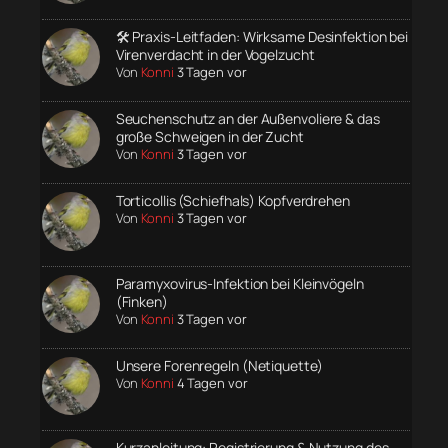
🛠️ Praxis-Leitfaden: Wirksame Desinfektion bei
Virenverdacht in der Vogelzucht
Von
Konni
3 Tagen vor
Seuchenschutz an der Außenvoliere & das
große Schweigen in der Zucht
Von
Konni
3 Tagen vor
Torticollis (Schiefhals) Kopfverdrehen
Von
Konni
3 Tagen vor
Paramyxovirus-Infektion bei Kleinvögeln
(Finken)
Von
Konni
3 Tagen vor
Unsere Forenregeln (Netiquette)
Von
Konni
4 Tagen vor
Kurzanleitung: Registrierung & Nutzung des