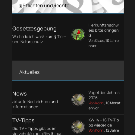
§ Pflichten und Rechte
Herkunftsnachw
Gesetzesgebung
eis bitte dringen
d
Wo finde ich was? zum § Tier-
Von Klaus
, 10 Jahre
und Naturschutz
n vor
Aktuelles
News
Vogel des Jahres
2026
aktuelle Nachrichten und
Von Konni
, 10 Monat
Informationen
en vor
TV-Tipps
KW 14 – 16 TV-Tip
ps wieder da
Die TV – Tipps gibt es im
Von Konni
, 12 Jahre
vierzehntägigem Rhythmus.