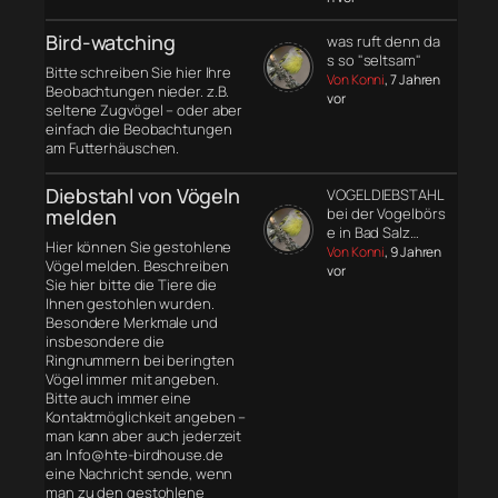
Bird-watching
was ruft denn da
s so "seltsam"
Bitte schreiben Sie hier Ihre
Von Konni
, 7 Jahren
Beobachtungen nieder. z.B.
vor
seltene Zugvögel – oder aber
einfach die Beobachtungen
am Futterhäuschen.
Diebstahl von Vögeln
VOGELDIEBSTAHL
melden
bei der Vogelbörs
e in Bad Salz…
Hier können Sie gestohlene
Von Konni
, 9 Jahren
Vögel melden. Beschreiben
vor
Sie hier bitte die Tiere die
Ihnen gestohlen wurden.
Besondere Merkmale und
insbesondere die
Ringnummern bei beringten
Vögel immer mit angeben.
Bitte auch immer eine
Kontaktmöglichkeit angeben –
man kann aber auch jederzeit
an Info@hte-birdhouse.de
eine Nachricht sende, wenn
man zu den gestohlene