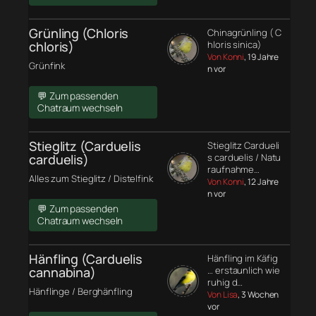
Grünling (Chloris
Chinagrünling ( C
chloris)
hloris sinica)
Von Konni
, 19 Jahre
Grünfink
n vor
💬 Zum passenden
Chatraum wechseln
Stieglitz (Carduelis
Stieglitz Cardueli
carduelis)
s carduelis / Natu
raufnahme…
Alles zum Stieglitz / Distelfink
Von Konni
, 12 Jahre
n vor
💬 Zum passenden
Chatraum wechseln
Hänfling (Carduelis
Hänfling im Käfig
cannabina)
… erstaunlich wie
ruhig d…
Hänflinge / Berghänfling
Von Lisa
, 3 Wochen
vor