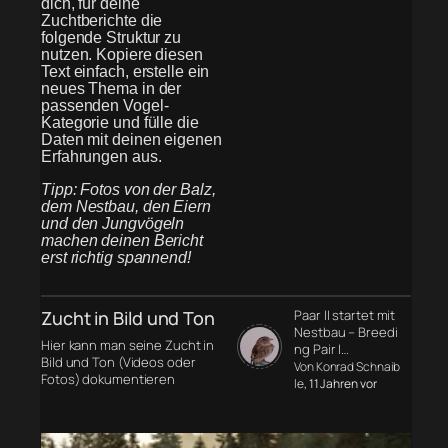
dich, für deine
Zuchtberichte die
folgende Struktur zu
nutzen. Kopiere diesen
Text einfach, erstelle ein
neues Thema in der
passenden Vogel-
Kategorie und fülle die
Daten mit deinen eigenen
Erfahrungen aus.
Tipp: Fotos von der Balz,
dem Nestbau, den Eiern
und den Jungvögeln
machen deinen Bericht
erst richtig spannend!
Zucht in Bild und Ton
Paar II startet mit
Nestbau – Breedi
Hier kann man seine Zucht in
ng Pair I…
Bild und Ton (Videos oder
Von Konrad Schnaib
Fotos) dokumentieren
le
, 11 Jahren vor