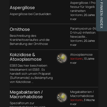
Aspergillose / Pro
FINKEN-INDEX
Aspergillose
fessur für Vogelk
rankheiten
Aspergillose bei Cardueliden
Von Konni
, 20 Jahre
n vor
Ornithose
Paramyxovirus-(N
D-Virus)-Infektion
Beschreibung des
Newcastle…
Krankheitsverlaufes und die
Von Konni
, 20 Jahre
Behandlung der Ornithose
n vor
Kokzidiose &
Atoxoplasmose
Atoxoplasmose
Von Konni
, 13 Jahre
n vor
ESB3 Das hier beschieben
Medikament ist ESB3 . Es
handelt sich um ein Präparat
(Sulfonamide) zu Bekämpfung
von Kokzidiose …
Megabakterien /
Megabakterien /
Macrorhabdiose
Macrorhabdiose
Von Konni
, 3 Woche
Spezialforum zur
n vor
Macrorhabdiose bei einh.