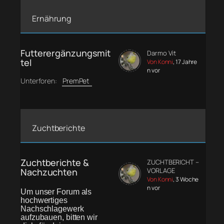
Ernährung
Futterergänzungsmit
Darmo Vit
tel
Von Konni
, 17 Jahre
n vor
Unterforen:
PremPet
Zuchtberichte
Zuchtberichte &
ZUCHTBERICHT –
Nachzuchten
VORLAGE
Von Konni
, 3 Woche
n vor
Um unser Forum als
hochwertiges
Nachschlagewerk
aufzubauen, bitten wir