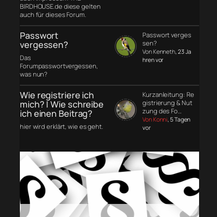
BIRDHOUSE.de diese gelten
auch für dieses Forum.
Passwort
Passwort verges
vergessen?
sen?
Von Kenneth
, 23 Ja
Das
hren vor
Forumpasswortvergessen,
was nun?
Wie registriere ich
Kurzanleitung: Re
mich? | Wie schreibe
gistrierung & Nut
zung des Fo…
ich einen Beitrag?
Von Konni
, 5 Tagen
hier wird erklärt, wie es geht.
vor