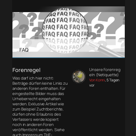
FAQ
Forenregel
Unsere Forenreg
eln (Netiquette)
Was darf ich hier nicht:
Von Konni
, 5 Tagen
Beiträge dürfen keine Links zu
vor
anderen Foren enthalten. Für
eingestellte Bilder muss das
Urheberrecht eingehalten
werden. Exklusive Artikel wie
zum Beispiel Zuchtberichte,
dürfen ohne Erlaubnis des
Verfassers werde kopiert
noch in anderen Foren
veröffentlicht werden. Siehe
auch Impressum THE-