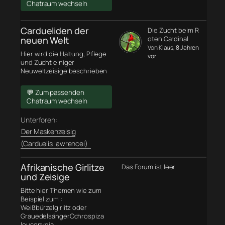
Chatraum wechseln
Cardueliden der
Die Zucht beim R
neuen Welt
oten Cardinal
Von Klaus
, 8 Jahren
Hier wird die Haltung, Pflege
vor
und Zucht einiger
Neuweltzeisige beschrieben
💬 Zum passenden
Chatraum wechseln
Unterforen:
Der Maskenzeisig
(Carduelis lawrencei)
Afrikanische Girlitze
Das Forum ist leer.
und Zeisige
Bitte hier Themen wie zum
Beispiel zum :
Weißbürzelgirlitz oder
GrauedelsängerOchrospiza
leucopygia,