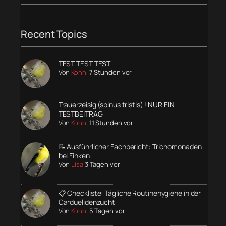
Recent Topics
TEST TEST TEST
Von
Konni
7 Stunden vor
Trauerzeisig (spinus tristis) ! NUR EIN
TESTBEITRAG
Von
Konni
11 Stunden vor
📝 Ausführlicher Fachbericht: Trichomonaden
bei Finken
Von
Lisa
3 Tagen vor
📋 Checkliste: Tägliche Routinehygiene in der
Carduelidenzucht
Von
Konni
5 Tagen vor