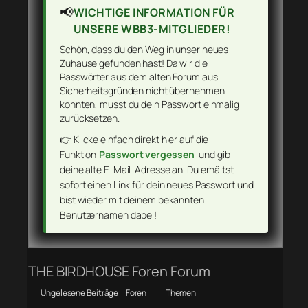
📢
WICHTIGE INFORMATION FÜR
UNSERE WBB3-MITGLIEDER!
Schön, dass du den Weg in unser neues
Zuhause gefunden hast! Da wir die
Passwörter aus dem alten Forum aus
Sicherheitsgründen nicht übernehmen
konnten, musst du dein Passwort einmalig
zurücksetzen.
👉 Klicke einfach direkt hier auf die
Funktion
Passwort vergessen
und gib
deine alte E-Mail-Adresse an. Du erhältst
sofort einen Link für dein neues Passwort und
bist wieder mit deinem bekannten
Benutzernamen dabei!
THE BIRDHOUSE Foren Forum
Ungelesene Beiträge
|
Foren
|
Themen