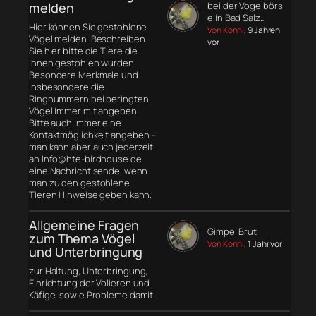
melden
bei der Vogelbörs
e in Bad Salz…
Hier können Sie gestohlene
Von Konni
, 9 Jahren
Vögel melden. Beschreiben
vor
Sie hier bitte die Tiere die
Ihnen gestohlen wurden.
Besondere Merkmale und
insbesondere die
Ringnummern bei beringten
Vögel immer mit angeben.
Bitte auch immer eine
Kontaktmöglichkeit angeben –
man kann aber auch jederzeit
an Info@hte-birdhouse.de
eine Nachricht sende, wenn
man zu den gestohlene
Tieren Hinweise geben kann.
Allgemeine Fragen
Gimpel Brut
zum Thema Vögel
Von Konni
, 1 Jahr vor
und Unterbringung
zur Haltung, Unterbringung,
Einrichtung der Volieren und
Käfige, sowie Probleme damit