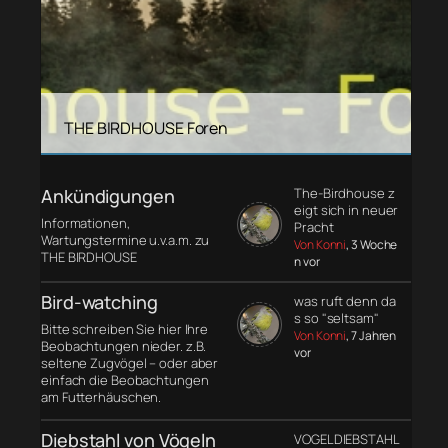
THE BIRDHOUSE Foren
Ankündigungen
The-Birdhouse z
eigt sich in neuer
Informationen,
Pracht
Wartungstermine u.v.a.m. zu
Von Konni
, 3 Woche
THE BIRDHOUSE
n vor
Bird-watching
was ruft denn da
s so "seltsam"
Bitte schreiben Sie hier Ihre
Von Konni
, 7 Jahren
Beobachtungen nieder. z.B.
vor
seltene Zugvögel – oder aber
einfach die Beobachtungen
am Futterhäuschen.
Diebstahl von Vögeln
VOGELDIEBSTAHL