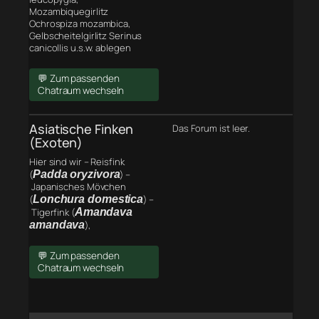
Mozambiquegirlitz
Ochrospiza mozambica,
Gelbscheitelgirlitz Serinus
canicollis u.s.w. ablegen
💬 Zum passenden
Chatraum wechseln
Asiatische Finken
Das Forum ist leer.
(Exoten)
Hier sind wir – Reisfink
(
Padda oryzivora
) –
Japanisches Mövchen
(
Lonchura domestica
) –
Tigerfink (
Amandava
amandava
),
💬 Zum passenden
Chatraum wechseln