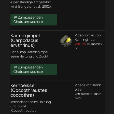
eigenständige Art geführt
wird (Sangster et al., 2002).
💬 Zum passenden
Chatraum wechseln
Karmingimpel
Video vom europ.
(Carpodacus
Karmingimpel
Von Lisa
, 16 Jahren v
erythrinus)
or
Der europ. Karmingimpel
seine Haltung und Zucht.
💬 Zum passenden
Chatraum wechseln
Kernbeisser
Videos von Kernb
(Coccothraustes
eißer
Von iskete
, 19 Jahre
coccothra)
n vor
Kernbeisser seine Haltung
und Zucht
(Coccothraustes