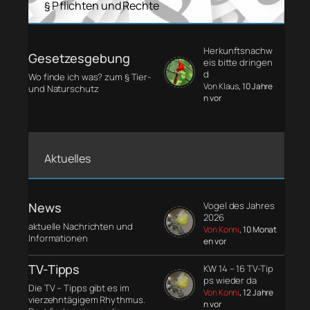
§ Pflichten und Rechte
Herkunftsnachw
Gesetzesgebung
eis bitte dringen
d
Wo finde ich was? zum § Tier-
Von Klaus
, 10 Jahre
und Naturschutz
n vor
Aktuelles
News
Vogel des Jahres
2026
aktuelle Nachrichten und
Von Konni
, 10 Monat
Informationen
en vor
TV-Tipps
KW 14 – 16 TV-Tip
ps wieder da
Die TV – Tipps gibt es im
Von Konni
, 12 Jahre
vierzehntägigem Rhythmus.
n vor