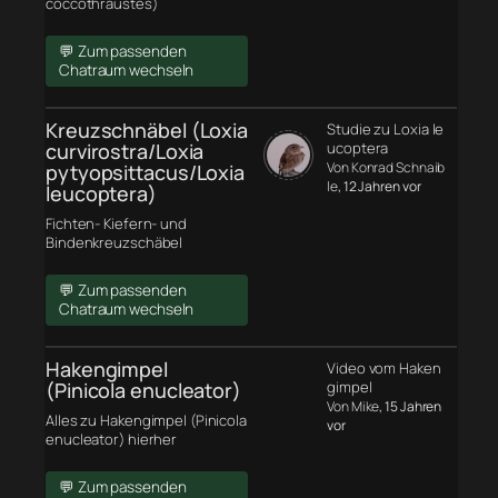
coccothraustes)
💬 Zum passenden
Chatraum wechseln
Kreuzschnäbel (Loxia
Studie zu Loxia le
curvirostra/Loxia
ucoptera
Von Konrad Schnaib
pytyopsittacus/Loxia
le
, 12 Jahren vor
leucoptera)
Fichten- Kiefern- und
Bindenkreuzschäbel
💬 Zum passenden
Chatraum wechseln
Hakengimpel
Video vom Haken
(Pinicola enucleator)
gimpel
Von Mike
, 15 Jahren
Alles zu Hakengimpel (Pinicola
vor
enucleator) hierher
💬 Zum passenden