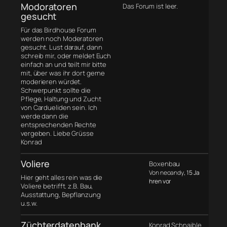
Modoratoren
Das Forum ist leer.
gesucht
Für das Birdhouse Forum
werden noch Moderatoren
gesucht. Lust darauf, dann
schreib mir, oder meldet Euch
einfach an und teilt mir bitte
mit, über was ihr dort gerne
moderieren würdet.
Schwerpunkt sollte die
Pflege, Haltung und Zucht
von Cardueliden sein. Ich
werde dann die
entsprechenden Rechte
vergeben. Liebe Grüsse
Konrad
Voliere
Boxenbau
Von neoandy
, 15 Ja
Hier geht alles rein was die
hren vor
Voliere betrifft. z.B. Bau,
Ausstattung, Bepflanzung
u.s.w.
Züchterdatenbank
Konrad Schnaible