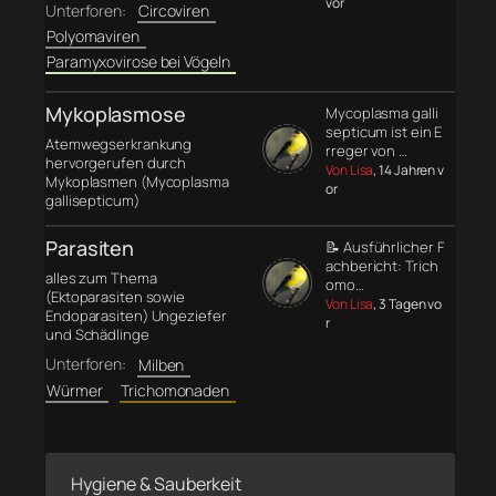
vor
Unterforen:
Circoviren
Polyomaviren
Paramyxovirose bei Vögeln
Mykoplasmose
Mycoplasma galli
septicum ist ein E
Atemwegserkrankung
rreger von …
hervorgerufen durch
Von Lisa
, 14 Jahren v
Mykoplasmen (Mycoplasma
or
gallisepticum)
Parasiten
📝 Ausführlicher F
achbericht: Trich
alles zum Thema
omo…
(Ektoparasiten sowie
Von Lisa
, 3 Tagen vo
Endoparasiten) Ungeziefer
r
und Schädlinge
Unterforen:
Milben
Würmer
Trichomonaden
Hygiene & Sauberkeit