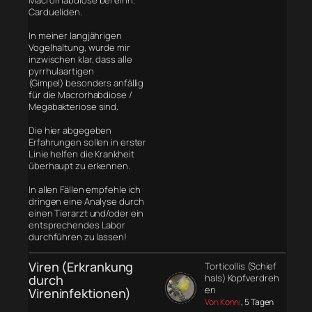
Cardueliden.
In meiner langjährigen
Vogelhaltung, wurde mir
inzwischen klar, dass alle
pyrrhulaartigen
(Gimpel) besonders anfällig
für die Macrorhabdiose /
Megabakteriose sind.
Die hier abgegeben
Erfahrungen sollen in erster
Linie helfen die Krankheit
überhaupt zu erkennen.
In allen Fällen empfehle ich
dringen eine Analyse durch
einen Tierarzt und/oder ein
entsprechendes Labor
durchführen zu lassen!
Viren (Erkrankung
Torticollis (Schief
durch
hals) Kopfverdreh
en
Vireninfektionen)
Von Konni
, 5 Tagen