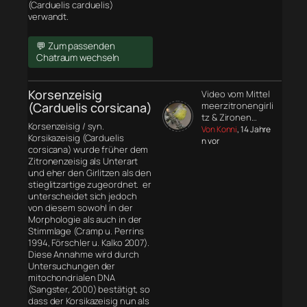
(Carduelis carduelis)
verwandt.
💬 Zum passenden
Chatraum wechseln
Korsenzeisig
Video vom Mittel
(Carduelis corsicana)
meerzitronengirli
tz & Zironen…
Korsenzeisig / syn.
Von Konni
, 14 Jahre
Korsikazeisig (Carduelis
n vor
corsicana) wurde früher dem
Zitronenzeisig als Unterart
und eher den Girlitzen als den
stieglitzartige zugeordnet. er
unterscheidet sich jedoch
von diesem sowohl in der
Morphologie
als auch in der
Stimmlage (Cramp u. Perrins
1994, Förschler u. Kalko 2007).
Diese Annahme wird durch
Untersuchungen der
mitochondrialen DNA
(Sangster, 2000) bestätigt, so
dass der Korsikazeisig nun als