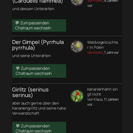
(Carduelis flammea)
Von Konni
, 4 Jahren
vor
und dessen Unterarten
💬 Zum passenden
Chatraum wechseln
Der Gimpel (Pyrrhula
Waldvogelzüchte
pyrrhula)
r in Polen
Von Konni
, 1 Jahr vor
und seine Unterarten
💬 Zum passenden
Chatraum wechseln
Girlitz (serinus
kanarienhahn sin
serinus)
gt nicht
Von Klaus
, 11 Jahren
aber auch gerne über den
vor
Kanariengirlitz und seine nahe
Verwandschaft
💬 Zum passenden
Chatraum wechseln