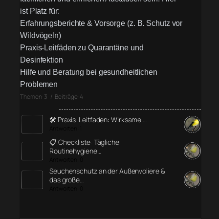
ist Platz für:
Erfahrungsberichte & Vorsorge (z. B. Schutz vor
Wildvögeln)
Praxis-Leitfäden zu Quarantäne und
Desinfektion
Hilfe und Beratung bei gesundheitlichen
Problemen
Themen: 3 / Beiträge: 4
🛠️ Praxis-Leitfaden: Wirksame …
Antworten: 1
📋 Checkliste: Tägliche
Routinehygiene…
Antworten: 0
Seuchenschutz an der Außenvoliere &
das große…
Antworten: 0