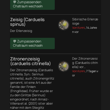
💬 Zum passenden
Chatraum wechseln
Zeisig (Carduelis
Sibirische Erlenze
spinus)
isige
Von Konni
, 14 Jahre
Der Erlenzeisig
n vor
💬 Zum passenden
Chatraum wechseln
Zitronenzeisig
Der Zitronenzeisi
(carduelis citrinella)
g (Carduelis citrin
ella) vor…
Der Zitronenzeisig (Carduelis
Von Konni
, 7 Tagen v
citrinella, Syn.: Serinus
or
citrinella), auch Zitronengirlitz
genannt, ist eine Art aus der
Familie der Finken
(Fringillidae). Früher wurde er
zu den Girlitze (Serinus)
eingeordnet, nach Arnaiz-
Villena et al. (2001) ist er aber
näher mit dem Stieglitz