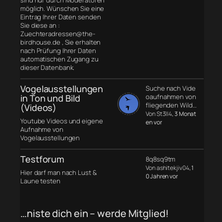
möglich. Wünschen Sie eine
Eintrag Ihrer Daten senden
Sie diese an :
Zuechteradressen@the-
birdhouse.de , Sie erhalten
nach Prüfung Ihrer Daten
automatischen Zugang zu
dieser Datenbank.
Vogelausstellungen
Suche nach Vide
in Ton und Bild
oaufnahmen von
fliegenden Wild…
(Videos)
Von St3ll4
, 3 Monat
Youtube Videos und eigene
en vor
Aufnahme von
Vogelausstellungen
Testforum
8q8sq9tm
Von ashitekjiv04
, 1
Hier darf man nach Lust &
0 Jahren vor
Laune testen
…niste dich ein – werde Mitglied!