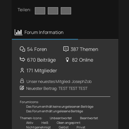
Teilen:
Forum Information
54
Foren
387
Themen
670
Beiträge
82
Online
171
Mitglieder
Unser neuestes Mitglied:
JosephZob
Neuester Beitrag:
TEST TEST TEST
Forum Icons:
Das Forum enthält keine ungelesenen Beiträge
Das Forum enthält ungelesene Beiträge
Themen-Icons:
Unbeantwortet
Beantwortet
Aktiv
Heiß
Oben angepinnt
Nicht genehmigt
Gelöst
Privat