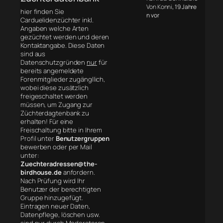
Von Konni
, 19 Jahre
hier finden Sie
n vor
Carduelidenzüchter inkl.
Angaben welche Arten
gezüchtet werden und deren
Kontaktangabe. Diese Daten
sind aus
Datenschutzgründen
nur
für
bereits angemeldete
Forenmitglieder zugängllich,
wobei diese zusätzlich
freigeschaltet werden
müssen, um Zugang zur
Züchterdagtenbank zu
erhalten! Für eine
Freischaltung bitte in Ihrem
Profil unter
Benutzergruppen
bewerben oder per Mail
unter:
Zuechteradressen@the-
birdhouse.de
anfordern.
Nach Prüfung wird Ihr
Benutzer der berechtigten
Gruppe hinzugefügt.
Eintragen neuer Daten,
Datenpflege, löschen usw.
sind nur durch Moderatoren