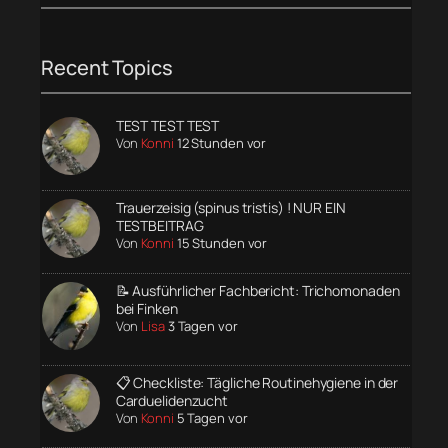
Recent Topics
TEST TEST TEST
Von
Konni
12 Stunden vor
Trauerzeisig (spinus tristis) ! NUR EIN
TESTBEITRAG
Von
Konni
15 Stunden vor
📝 Ausführlicher Fachbericht: Trichomonaden
bei Finken
Von
Lisa
3 Tagen vor
📋 Checkliste: Tägliche Routinehygiene in der
Carduelidenzucht
Von
Konni
5 Tagen vor