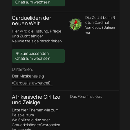
Chatraum wechseln
Cardueliden der
Die Zucht beim R
neuen Welt
oten Cardinal
Von Klaus
, 8 Jahren
Hier wird die Haltung, Pflege
vor
und Zucht einiger
Neuweltzeisige beschrieben
💬 Zum passenden
Chatraum wechseln
Unterforen:
Der Maskenzeisig
(Carduelis lawrencei)
Afrikanische Girlitze
Das Forum ist leer.
und Zeisige
Bitte hier Themen wie zum
Beispiel zum :
Weißbürzelgirlitz oder
GrauedelsängerOchrospiza
leucopygia,