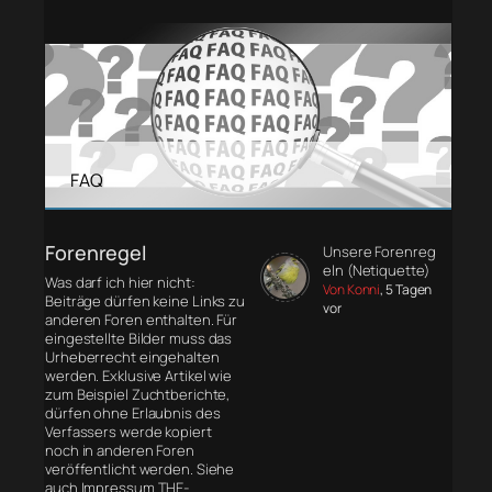
FAQ
Forenregel
Unsere Forenreg
eln (Netiquette)
Was darf ich hier nicht:
Von Konni
, 5 Tagen
Beiträge dürfen keine Links zu
vor
anderen Foren enthalten. Für
eingestellte Bilder muss das
Urheberrecht eingehalten
werden. Exklusive Artikel wie
zum Beispiel Zuchtberichte,
dürfen ohne Erlaubnis des
Verfassers werde kopiert
noch in anderen Foren
veröffentlicht werden. Siehe
auch Impressum THE-