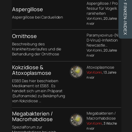
Aspergillose / Pro
FINKEN-INDEX
Aspergillose
fessur für Vogelk
rankheiten
Aspergillose bei Cardueliden
Von Konni
, 20 Jahre
n vor
Ornithose
Paramyxovirus-(N
D-Virus)-Infektion
Beschreibung des
Newcastle…
Krankheitsverlaufes und die
Von Konni
, 20 Jahre
Behandlung der Ornithose
n vor
Kokzidiose &
Atoxoplasmose
Atoxoplasmose
Von Konni
, 13 Jahre
n vor
ESB3 Das hier beschieben
Medikament ist ESB3 . Es
handelt sich um ein Präparat
(Sulfonamide) zu Bekämpfung
von Kokzidiose …
Megabakterien /
Megabakterien /
Macrorhabdiose
Macrorhabdiose
Von Konni
, 3 Woche
Spezialforum zur
n vor
Macrorhabdiose bei einh.