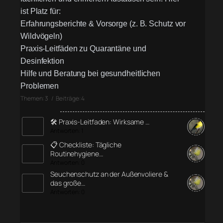
ist Platz für:
Erfahrungsberichte & Vorsorge (z. B. Schutz vor
Wildvögeln)
Praxis-Leitfäden zu Quarantäne und
Desinfektion
Hilfe und Beratung bei gesundheitlichen
Problemen
Themen: 3 / Beiträge: 4
🛠️ Praxis-Leitfaden: Wirksame …
Antworten: 1
📋 Checkliste: Tägliche
Routinehygiene…
Antworten: 0
Seuchenschutz an der Außenvoliere &
das große…
Antworten: 0