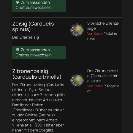
💬 Zum passenden
Chatraum wechseln
Zeisig (Carduelis
Sibirische Erlenze
spinus)
isige
Von Konni
, 14 Jahre
Der Erlenzeisig
n vor
💬 Zum passenden
Chatraum wechseln
Zitronenzeisig
Der Zitronenzeisi
(carduelis citrinella)
g (Carduelis citrin
ella) vor…
Der Zitronenzeisig (Carduelis
Von Konni
, 7 Tagen v
citrinella, Syn.: Serinus
or
citrinella), auch Zitronengirlitz
genannt, ist eine Art aus der
Familie der Finken
(Fringillidae). Früher wurde er
zu den Girlitze (Serinus)
eingeordnet, nach Arnaiz-
Villena et al. (2001) ist er aber
näher mit dem Stieglitz