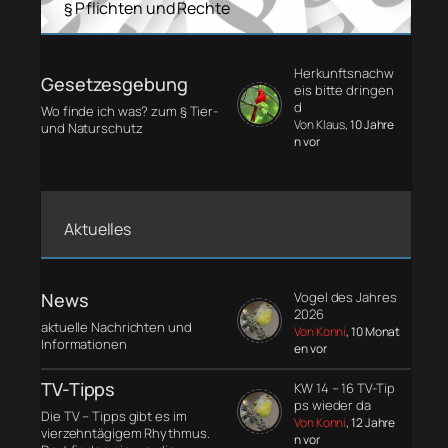
§ Pflichten und Rechte
Herkunftsnachw
Gesetzesgebung
eis bitte dringen
d
Wo finde ich was? zum § Tier-
Von Klaus
, 10 Jahre
und Naturschutz
n vor
Aktuelles
News
Vogel des Jahres
2026
aktuelle Nachrichten und
Von Konni
, 10 Monat
Informationen
en vor
TV-Tipps
KW 14 – 16 TV-Tip
ps wieder da
Die TV – Tipps gibt es im
Von Konni
, 12 Jahre
vierzehntägigem Rhythmus.
n vor