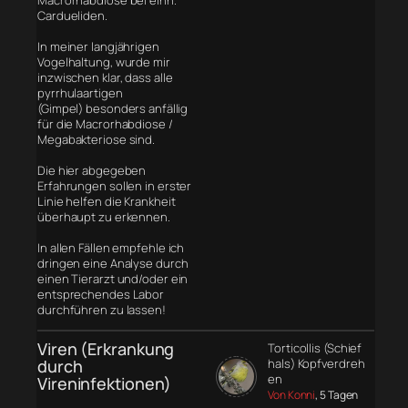
Cardueliden.
In meiner langjährigen
Vogelhaltung, wurde mir
inzwischen klar, dass alle
pyrrhulaartigen
(Gimpel) besonders anfällig
für die Macrorhabdiose /
Megabakteriose sind.
Die hier abgegeben
Erfahrungen sollen in erster
Linie helfen die Krankheit
überhaupt zu erkennen.
In allen Fällen empfehle ich
dringen eine Analyse durch
einen Tierarzt und/oder ein
entsprechendes Labor
durchführen zu lassen!
Viren (Erkrankung
Torticollis (Schief
durch
hals) Kopfverdreh
en
Vireninfektionen)
Von Konni
, 5 Tagen