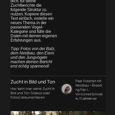
dich, für deine
Zuchtberichte die
folgende Struktur zu
nutzen. Kopiere diesen
Text einfach, erstelle ein
neues Thema in der
passenden Vogel-
Kategorie und fülle die
Daten mit deinen eigenen
Erfahrungen aus.
Tipp: Fotos von der Balz,
dem Nestbau, den Eiern
und den Jungvögeln
machen deinen Bericht
erst richtig spannend!
Zucht in Bild und Ton
Paar II startet mit
Nestbau – Breedi
Hier kann man seine Zucht in
ng Pair I…
Bild und Ton (Videos oder
Von Konrad Schnaib
Fotos) dokumentieren
le
, 11 Jahren vor