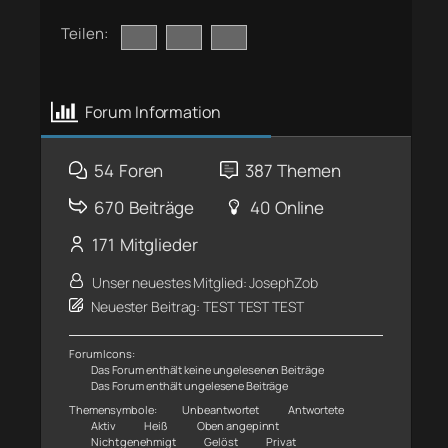
Teilen:
Forum Information
54
Foren
387
Themen
670
Beiträge
40
Online
171
Mitglieder
Unser neuestes Mitglied:
JosephZob
Neuester Beitrag:
TEST TEST TEST
Forum Icons:
Das Forum enthält keine ungelesenen Beiträge
Das Forum enthält ungelesene Beiträge
Themensymbole:
Unbeantwortet
Antwortete
Aktiv
Heiß
Oben angepinnt
Nicht genehmigt
Gelöst
Privat