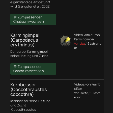
eigenständige Art geführt
wird (Sangster et al., 2002).
💬 Zum passenden
Chatraum wechseln
Karmingimpel
Video vom europ.
(Carpodacus
Karmingimpel
Von Lisa
, 16 Jahren v
erythrinus)
or
Der europ. Karmingimpel
seine Haltung und Zucht.
💬 Zum passenden
Chatraum wechseln
Kernbeisser
Videos von Kernb
(Coccothraustes
eißer
Von iskete
, 19 Jahre
coccothra)
n vor
Kernbeisser seine Haltung
und Zucht
(Coccothraustes