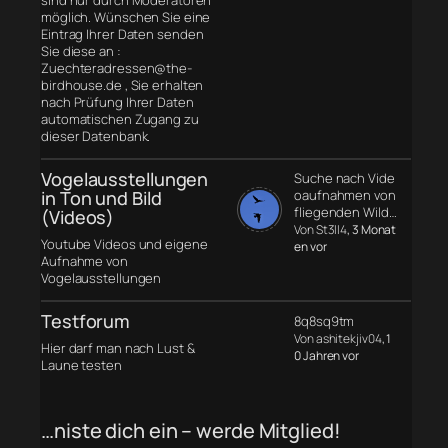
möglich. Wünschen Sie eine
Eintrag Ihrer Daten senden
Sie diese an :
Zuechteradressen@the-
birdhouse.de , Sie erhalten
nach Prüfung Ihrer Daten
automatischen Zugang zu
dieser Datenbank.
Vogelausstellungen
Suche nach Vide
in Ton und Bild
oaufnahmen von
fliegenden Wild…
(Videos)
Von St3ll4
, 3 Monat
Youtube Videos und eigene
en vor
Aufnahme von
Vogelausstellungen
Testforum
8q8sq9tm
Von ashitekjiv04
, 1
Hier darf man nach Lust &
0 Jahren vor
Laune testen
…niste dich ein – werde Mitglied!