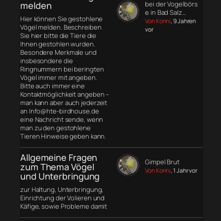
melden
bei der Vogelbörs
e in Bad Salz…
Hier können Sie gestohlene
Von Konni
, 9 Jahren
Vögel melden. Beschreiben
vor
Sie hier bitte die Tiere die
Ihnen gestohlen wurden.
Besondere Merkmale und
insbesondere die
Ringnummern bei beringten
Vögel immer mit angeben.
Bitte auch immer eine
Kontaktmöglichkeit angeben –
man kann aber auch jederzeit
an Info@hte-birdhouse.de
eine Nachricht sende, wenn
man zu den gestohlene
Tieren Hinweise geben kann.
Allgemeine Fragen
Gimpel Brut
zum Thema Vögel
Von Konni
, 1 Jahr vor
und Unterbringung
zur Haltung, Unterbringung,
Einrichtung der Volieren und
Käfige, sowie Probleme damit