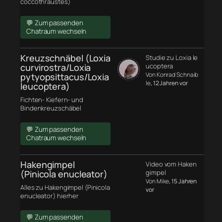
coccothraustes)
💬 Zum passenden
Chatraum wechseln
Kreuzschnäbel (Loxia
Studie zu Loxia le
curvirostra/Loxia
ucoptera
Von Konrad Schnaib
pytyopsittacus/Loxia
le
, 12 Jahren vor
leucoptera)
Fichten- Kiefern- und
Bindenkreuzschäbel
💬 Zum passenden
Chatraum wechseln
Hakengimpel
Video vom Haken
(Pinicola enucleator)
gimpel
Von Mike
, 15 Jahren
Alles zu Hakengimpel (Pinicola
vor
enucleator) hierher
💬 Zum passenden