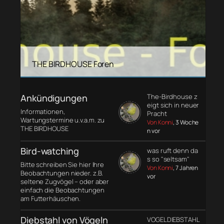
THE BIRDHOUSE Foren
Ankündigungen
The-Birdhouse z
eigt sich in neuer
Informationen,
Pracht
Wartungstermine u.v.a.m. zu
Von Konni
, 3 Woche
THE BIRDHOUSE
n vor
Bird-watching
was ruft denn da
s so "seltsam"
Bitte schreiben Sie hier Ihre
Von Konni
, 7 Jahren
Beobachtungen nieder. z.B.
vor
seltene Zugvögel – oder aber
einfach die Beobachtungen
am Futterhäuschen.
Diebstahl von Vögeln
VOGELDIEBSTAHL