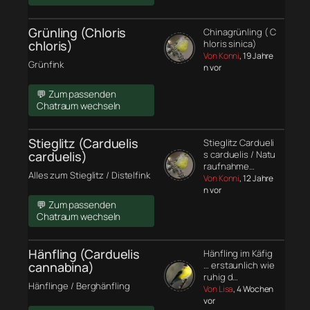
Grünling (Chloris
Chinagrünling ( C
chloris)
hloris sinica)
Von Konni
, 19 Jahre
Grünfink
n vor
💬 Zum passenden
Chatraum wechseln
Stieglitz (Carduelis
Stieglitz Cardueli
carduelis)
s carduelis / Natu
raufnahme…
Alles zum Stieglitz / Distelfink
Von Konni
, 12 Jahre
n vor
💬 Zum passenden
Chatraum wechseln
Hänfling (Carduelis
Hänfling im Käfig
cannabina)
… erstaunlich wie
ruhig d…
Hänflinge / Berghänfling
Von Lisa
, 4 Wochen
vor