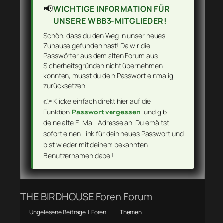
📢
WICHTIGE INFORMATION FÜR
UNSERE WBB3-MITGLIEDER!
Schön, dass du den Weg in unser neues
Zuhause gefunden hast! Da wir die
Passwörter aus dem alten Forum aus
Sicherheitsgründen nicht übernehmen
konnten, musst du dein Passwort einmalig
zurücksetzen.
👉 Klicke einfach direkt hier auf die
Funktion
Passwort vergessen
und gib
deine alte E-Mail-Adresse an. Du erhältst
sofort einen Link für dein neues Passwort und
bist wieder mit deinem bekannten
Benutzernamen dabei!
THE BIRDHOUSE Foren Forum
Ungelesene Beiträge
|
Foren
|
Themen