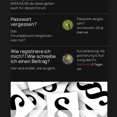
BIRDHOUSE.de diese gelten
auch für dieses Forum.
Passwort
Passwort verges
vergessen?
sen?
Von Kenneth
, 23 Ja
Das
hren vor
Forumpasswortvergessen,
was nun?
Wie registriere ich
Kurzanleitung: Re
mich? | Wie schreibe
gistrierung & Nut
zung des Fo…
ich einen Beitrag?
Von Konni
, 6 Tagen
hier wird erklärt, wie es geht.
vor