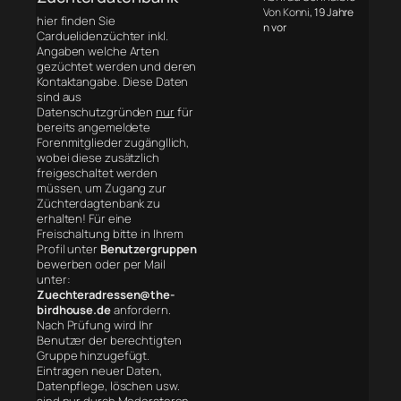
Von Konni
, 19 Jahre
hier finden Sie
n vor
Carduelidenzüchter inkl.
Angaben welche Arten
gezüchtet werden und deren
Kontaktangabe. Diese Daten
sind aus
Datenschutzgründen
nur
für
bereits angemeldete
Forenmitglieder zugängllich,
wobei diese zusätzlich
freigeschaltet werden
müssen, um Zugang zur
Züchterdagtenbank zu
erhalten! Für eine
Freischaltung bitte in Ihrem
Profil unter
Benutzergruppen
bewerben oder per Mail
unter:
Zuechteradressen@the-
birdhouse.de
anfordern.
Nach Prüfung wird Ihr
Benutzer der berechtigten
Gruppe hinzugefügt.
Eintragen neuer Daten,
Datenpflege, löschen usw.
sind nur durch Moderatoren