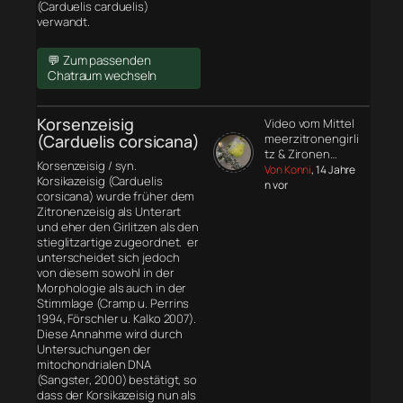
(Carduelis carduelis)
verwandt.
💬 Zum passenden
Chatraum wechseln
Korsenzeisig
Video vom Mittel
(Carduelis corsicana)
meerzitronengirli
tz & Zironen…
Korsenzeisig / syn.
Von Konni
, 14 Jahre
Korsikazeisig (Carduelis
n vor
corsicana) wurde früher dem
Zitronenzeisig als Unterart
und eher den Girlitzen als den
stieglitzartige zugeordnet. er
unterscheidet sich jedoch
von diesem sowohl in der
Morphologie
als auch in der
Stimmlage (Cramp u. Perrins
1994, Förschler u. Kalko 2007).
Diese Annahme wird durch
Untersuchungen der
mitochondrialen DNA
(Sangster, 2000) bestätigt, so
dass der Korsikazeisig nun als