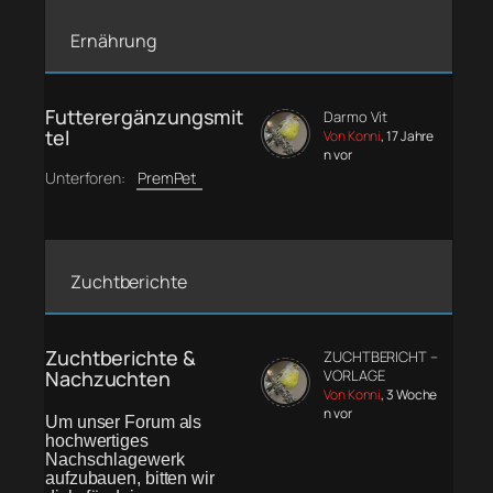
Ernährung
Futterergänzungsmit
Darmo Vit
tel
Von Konni
, 17 Jahre
n vor
Unterforen:
PremPet
Zuchtberichte
Zuchtberichte &
ZUCHTBERICHT –
Nachzuchten
VORLAGE
Von Konni
, 3 Woche
n vor
Um unser Forum als
hochwertiges
Nachschlagewerk
aufzubauen, bitten wir