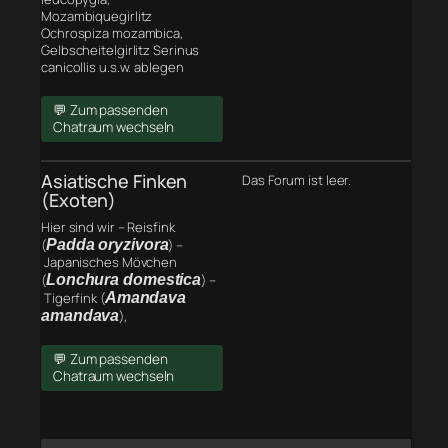
Mozambiquegirlitz
Ochrospiza mozambica,
Gelbscheitelgirlitz Serinus
canicollis u.s.w. ablegen
💬 Zum passenden
Chatraum wechseln
Asiatische Finken
Das Forum ist leer.
(Exoten)
Hier sind wir – Reisfink
(
Padda oryzivora
) –
Japanisches Mövchen
(
Lonchura domestica
) –
Tigerfink (
Amandava
amandava
),
💬 Zum passenden
Chatraum wechseln