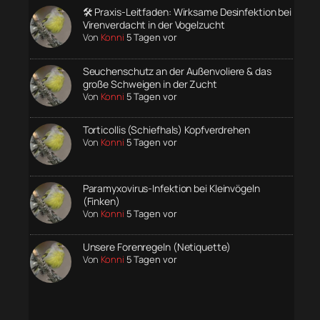
🛠️ Praxis-Leitfaden: Wirksame Desinfektion bei
Virenverdacht in der Vogelzucht
Von
Konni
5 Tagen vor
Seuchenschutz an der Außenvoliere & das
große Schweigen in der Zucht
Von
Konni
5 Tagen vor
Torticollis (Schiefhals) Kopfverdrehen
Von
Konni
5 Tagen vor
Paramyxovirus-Infektion bei Kleinvögeln
(Finken)
Von
Konni
5 Tagen vor
Unsere Forenregeln (Netiquette)
Von
Konni
5 Tagen vor