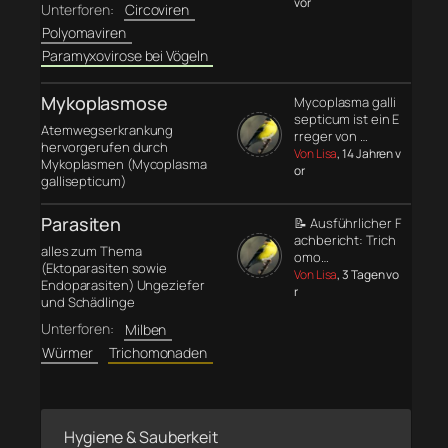
vor
Unterforen:
Circoviren
Polyomaviren
Paramyxovirose bei Vögeln
Mykoplasmose
Mycoplasma galli
septicum ist ein E
Atemwegserkrankung
rreger von …
hervorgerufen durch
Von Lisa
, 14 Jahren v
Mykoplasmen (Mycoplasma
or
gallisepticum)
Parasiten
📝 Ausführlicher F
achbericht: Trich
alles zum Thema
omo…
(Ektoparasiten sowie
Von Lisa
, 3 Tagen vo
Endoparasiten) Ungeziefer
r
und Schädlinge
Unterforen:
Milben
Würmer
Trichomonaden
Hygiene & Sauberkeit