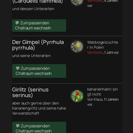
(Carduelis flammea)
Von Konni
, 4 Jahren
vor
und dessen Unterarten
💬 Zum passenden
Chatraum wechseln
Der Gimpel (Pyrrhula
Waldvogelzüchte
pyrrhula)
r in Polen
Von Konni
, 1 Jahr vor
und seine Unterarten
💬 Zum passenden
Chatraum wechseln
Girlitz (serinus
kanarienhahn sin
serinus)
gt nicht
Von Klaus
, 11 Jahren
aber auch gerne über den
vor
Kanariengirlitz und seine nahe
Verwandschaft
💬 Zum passenden
Chatraum wechseln