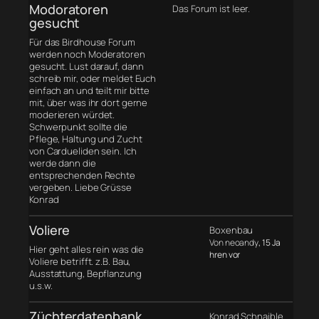
Modoratoren
Das Forum ist leer.
gesucht
Für das Birdhouse Forum
werden noch Moderatoren
gesucht. Lust darauf, dann
schreib mir, oder meldet Euch
einfach an und teilt mir bitte
mit, über was ihr dort gerne
moderieren würdet.
Schwerpunkt sollte die
Pflege, Haltung und Zucht
von Cardueliden sein. Ich
werde dann die
entsprechenden Rechte
vergeben. Liebe Grüsse
Konrad
Voliere
Boxenbau
Von neoandy
, 15 Ja
Hier geht alles rein was die
hren vor
Voliere betrifft. z.B. Bau,
Ausstattung, Bepflanzung
u.s.w.
Züchterdatenbank
Konrad Schnaible