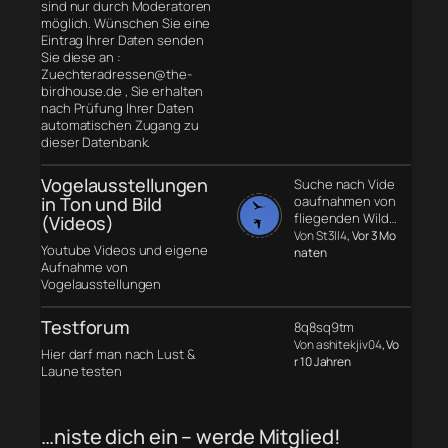
sind nur durch Moderatoren
möglich. Wünschen Sie eine
Eintrag Ihrer Daten senden
Sie diese an :
Zuechteradressen@the-
birdhouse.de , Sie erhalten
nach Prüfung Ihrer Daten
automatischen Zugang zu
dieser Datenbank.
Vogelausstellungen
Suche nach Vide
in Ton und Bild
oaufnahmen von
fliegenden Wild…
(Videos)
Von St3ll4
, Vor 3 Mo
Youtube Videos und eigene
naten
Aufnahme von
Vogelausstellungen
Testforum
8q8sq9tm
Von ashitekjiv04
, Vo
Hier darf man nach Lust &
r 10 Jahren
Laune testen
…niste dich ein – werde Mitglied!