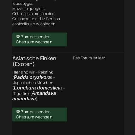
leucopygia,
Mozambiquegirlitz
Ochrospiza mozambica,
Gelbscheitelgirlitz Serinus
canicollis u.s.w. ablegen
💬 Zum passenden
Chatraum wechseln
Asiatische Finken
Das Forum ist leer.
(Exoten)
Hier sind wir – Reisfink
(
Padda oryzivora
) –
Japanisches Mövchen
(
Lonchura domestica
) –
Tigerfink (
Amandava
amandava
),
💬 Zum passenden
Chatraum wechseln