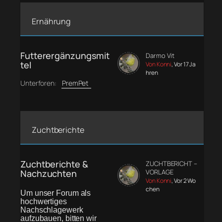
Ernährung
Futterergänzungsmit
Darmo Vit
tel
Von Konni
, Vor 17 Ja
hren
Unterforen:
PremPet
Zuchtberichte
Zuchtberichte &
ZUCHTBERICHT –
Nachzuchten
VORLAGE
Von Konni
, Vor 2 Wo
chen
Um unser Forum als
hochwertiges
Nachschlagewerk
aufzubauen, bitten wir