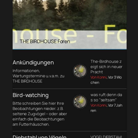
THE BIRDHOUSE Foren
Ankündigungen
The-Birdhouse z
eigt sich in neuer
Informationen,
Pracht
Wartungstermine u.v.a.m. zu
Von Konni
, Vor 3 Wo
THE BIRDHOUSE
chen
Bird-watching
was ruft denn da
s so "seltsam"
Bitte schreiben Sie hier Ihre
Von Konni
, Vor 7 Jah
Beobachtungen nieder. z.B.
ren
seltene Zugvögel – oder aber
einfach die Beobachtungen
am Futterhäuschen.
Diebstahl von Vögeln
VOGELDIEBSTAHL