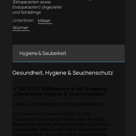
(Ektoparasiten sowie
Endoparasiten) Ungeziefer
und Schädlinge
Unterforen:
Milben
Würmer
Hygiene & Sauberkeit
Gesundheit, Hygiene & Seuchenschutz
📌 WICHTIG: Willkommen in der Kategorie
„Gesundheit, Hygiene & Seuchenschutz“
Liebe Züchterkollegen und Vogelliebhaber,
die Gesundheit unserer Vögel ist das
Fundament unseres gemeinsamen Hobbys.
Besonders bei der anspruchsvollen Zucht von
Cardueliden entscheiden oft Kleinigkeiten im
Alltag darüber, ob ein Bestand gesund bleibt