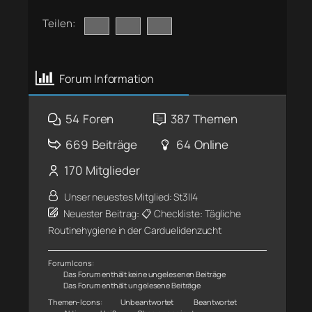
Teilen:
Forum Information
54
Foren
387
Themen
669
Beiträge
64
Online
170
Mitglieder
Unser neuestes Mitglied:
St3ll4
Neuester Beitrag:
📋 Checkliste: Tägliche
Routinehygiene in der Carduelidenzucht
Forum Icons:
Das Forum enthält keine ungelesenen Beiträge
Das Forum enthält ungelesene Beiträge
Themen-Icons:
Unbeantwortet
Beantwortet