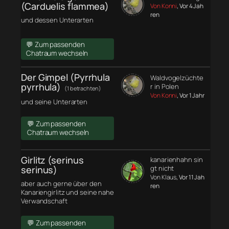
(Carduelis flammea)
Von Konni
, Vor 4 Jah
ren
und dessen Unterarten
💬 Zum passenden
Chatraum wechseln
Der Gimpel (Pyrrhula
Waldvogelzüchte
pyrrhula)
r in Polen
(1 betrachten)
Von Konni
, Vor 1 Jahr
und seine Unterarten
💬 Zum passenden
Chatraum wechseln
Girlitz (serinus
kanarienhahn sin
serinus)
gt nicht
Von Klaus
, Vor 11 Jah
aber auch gerne über den
ren
Kanariengirlitz und seine nahe
Verwandschaft
💬 Zum passenden