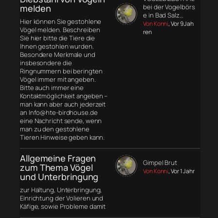
melden
bei der Vogelbörs
e in Bad Salz…
Hier können Sie gestohlene
Von Konni
, Vor 9 Jah
Vögel melden. Beschreiben
ren
Sie hier bitte die Tiere die
Ihnen gestohlen wurden.
Besondere Merkmale und
insbesondere die
Ringnummern bei beringten
Vögel immer mit angeben.
Bitte auch immer eine
Kontaktmöglichkeit angeben –
man kann aber auch jederzeit
an Info@hte-birdhouse.de
eine Nachricht sende, wenn
man zu den gestohlene
Tieren Hinweise geben kann.
Allgemeine Fragen
Gimpel Brut
zum Thema Vögel
Von Konni
, Vor 1 Jahr
und Unterbringung
zur Haltung, Unterbringung,
Einrichtung der Volieren und
Käfige, sowie Probleme damit