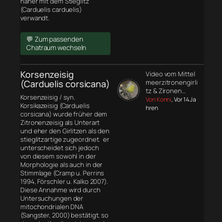
näher mit dem Stieglitz
(Carduelis carduelis)
verwandt.
💬 Zum passenden
Chatraum wechseln
Korsenzeisig
Video vom Mittel
(Carduelis corsicana)
meerzitronengirli
tz & Zironen…
Korsenzeisig / syn.
Von Konni
, Vor 14 Ja
Korsikazeisig (Carduelis
hren
corsicana) wurde früher dem
Zitronenzeisig als Unterart
und eher den Girlitzen als den
stieglitzartige zugeordnet. er
unterscheidet sich jedoch
von diesem sowohl in der
Morphologie
als auch in der
Stimmlage (Cramp u. Perrins
1994, Förschler u. Kalko 2007).
Diese Annahme wird durch
Untersuchungen der
mitochondrialen DNA
(Sangster, 2000) bestätigt, so