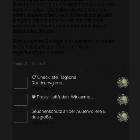
Seucheneinbruch durch Wildvögel kann jeden
von uns treffen. Wir bitten alle Mitglieder um
einen respektvollen, sachlichen und diskreten
Umgang miteinander. Nur durch Offenheit
können wir voneinander lernen und unsere
Bestände schützen.
Bitte beachtet: Beiträge hier ersetzen im akuten
Notfall niemals den Gang zu einem
vogelkundigen Tierarzt!
Topics: 3 / Posts: 3
📋 Checkliste: Tägliche
Routinehygiene…
Antworten: 0
🛠️ Praxis-Leitfaden: Wirksame …
Antworten: 0
Seuchenschutz an der Außenvoliere &
das große…
Antworten: 0