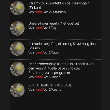
Paramyxovirus-Infektion bei Kleinvögeln
(Finken)
Von
Konni
Vor 22 Stunden
Unsere Forenregeln (Netiquette)
Von
Konni
Vor 1 Tag
Kurzanleitung: Registrierung & Nutzung des
Forums
Von
Konni
Vor 2 Tagen
Der Zitronenzeisig (Carduelis citrinella) vor
dem Aus? Aktuelle Daten und das
Erhaltungszuchtprogramm
Von
Konni
Vor 3 Tagen
ZUCHTBERICHT – VORLAGE
Von
Konni
Vor 2 Wochen