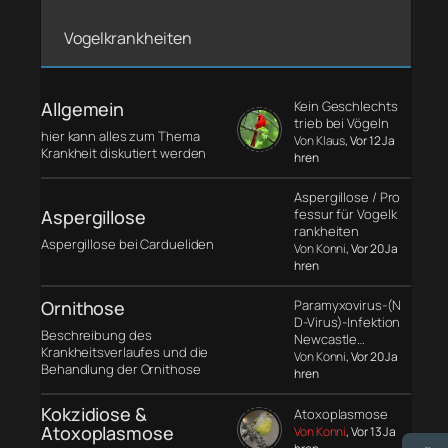
Vogelkrankheiten
Allgemein
Kein Geschlechts
trieb bei Vögeln
hier kann alles zum Thema
Von Klaus
, Vor 12 Ja
Krankheit diskutiert werden
hren
Aspergillose / Pro
Aspergillose
fessur für Vogelk
rankheiten
Aspergillose bei Cardueliden
Von Konni
, Vor 20 Ja
hren
Ornithose
Paramyxovirus-(N
D-Virus)-Infektion
Beschreibung des
Newcastle…
Krankheitsverlaufes und die
Von Konni
, Vor 20 Ja
Behandlung der Ornithose
hren
Kokzidiose &
Atoxoplasmose
Atoxoplasmose
Von Konni
, Vor 13 Ja