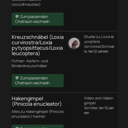
coccothraustes)
💬 Zum passenden
Chatraum wechseln
Kreuzschnäbel (Loxia
Studie zu Loxia le
curvirostra/Loxia
ucoptera
Von Konrad Schnaib
pytyopsittacus/Loxia
le
, Vor 12 Jahren
leucoptera)
Fichten- Kiefern- und
Bindenkreuzschäbel
💬 Zum passenden
Chatraum wechseln
Hakengimpel
Video vom Haken
(Pinicola enucleator)
gimpel
Von Mike
, Vor 15 Jah
Alles zu Hakengimpel (Pinicola
ren
enucleator) hierher