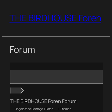
Zum
Inhalt
THE BIRDHOUSE Foren
springen
Forum
THE BIRDHOUSE Foren Forum
Ungelesene Beiträge
|
Foren
|
Themen