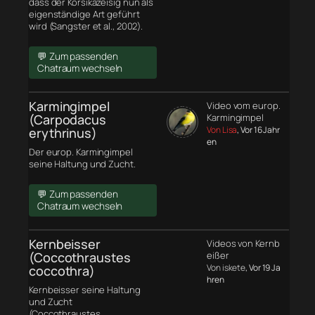
dass der Korsikazeisig nun als
eigenständige Art geführt
wird (Sangster et al., 2002).
💬 Zum passenden
Chatraum wechseln
Karmingimpel
Video vom europ.
(Carpodacus
Karmingimpel
Von Lisa
, Vor 16 Jahr
erythrinus)
en
Der europ. Karmingimpel
seine Haltung und Zucht.
💬 Zum passenden
Chatraum wechseln
Kernbeisser
Videos von Kernb
(Coccothraustes
eißer
Von iskete
, Vor 19 Ja
coccothra)
hren
Kernbeisser seine Haltung
und Zucht
(Coccothraustes