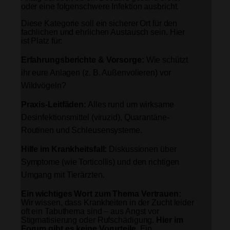
oder eine folgenschwere Infektion ausbricht.
Diese Kategorie soll ein sicherer Ort für den
fachlichen und ehrlichen Austausch sein. Hier
ist Platz für:
Erfahrungsberichte & Vorsorge:
Wie schützt
ihr eure Anlagen (z. B. Außenvolieren) vor
Wildvögeln?
Praxis-Leitfäden:
Alles rund um wirksame
Desinfektionsmittel (viruzid), Quarantäne-
Routinen und Schleusensysteme.
Hilfe im Krankheitsfall:
Diskussionen über
Symptome (wie Torticollis) und den richtigen
Umgang mit Tierärzten.
Ein wichtiges Wort zum Thema Vertrauen:
Wir wissen, dass Krankheiten in der Zucht leider
oft ein Tabuthema sind – aus Angst vor
Stigmatisierung oder Rufschädigung.
Hier im
Forum gibt es keine Vorurteile.
Ein