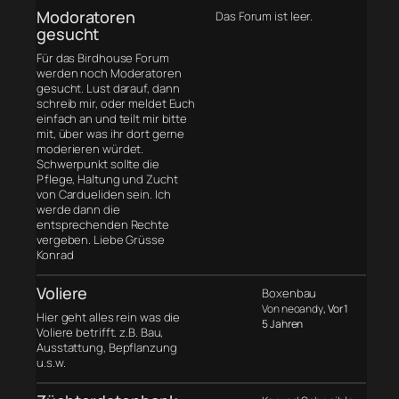
Modoratoren
Das Forum ist leer.
gesucht
Für das Birdhouse Forum
werden noch Moderatoren
gesucht. Lust darauf, dann
schreib mir, oder meldet Euch
einfach an und teilt mir bitte
mit, über was ihr dort gerne
moderieren würdet.
Schwerpunkt sollte die
Pflege, Haltung und Zucht
von Cardueliden sein. Ich
werde dann die
entsprechenden Rechte
vergeben. Liebe Grüsse
Konrad
Voliere
Boxenbau
Von neoandy
, Vor 1
Hier geht alles rein was die
5 Jahren
Voliere betrifft. z.B. Bau,
Ausstattung, Bepflanzung
u.s.w.