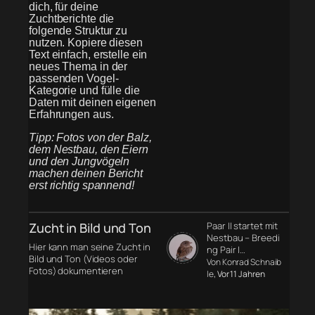
dich, für deine
Zuchtberichte die
folgende Struktur zu
nutzen. Kopiere diesen
Text einfach, erstelle ein
neues Thema in der
passenden Vogel-
Kategorie und fülle die
Daten mit deinen eigenen
Erfahrungen aus.
Tipp: Fotos von der Balz,
dem Nestbau, den Eiern
und den Jungvögeln
machen deinen Bericht
erst richtig spannend!
Zucht in Bild und Ton
Paar II startet mit
Nestbau – Breedi
Hier kann man seine Zucht in
ng Pair I…
Bild und Ton (Videos oder
Von Konrad Schnaib
Fotos) dokumentieren
le
, Vor 11 Jahren