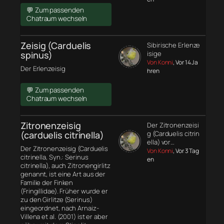
💬 Zum passenden
Chatraum wechseln
Zeisig (Carduelis
Sibirische Erlenze
spinus)
isige
Von Konni
, Vor 14 Ja
Der Erlenzeisig
hren
💬 Zum passenden
Chatraum wechseln
Zitronenzeisig
Der Zitronenzeisi
(carduelis citrinella)
g (Carduelis citrin
ella) vor…
Der Zitronenzeisig (Carduelis
Von Konni
, Vor 3 Tag
citrinella, Syn.: Serinus
en
citrinella), auch Zitronengirlitz
genannt, ist eine Art aus der
Familie der Finken
(Fringillidae). Früher wurde er
zu den Girlitze (Serinus)
eingeordnet, nach Arnaiz-
Villena et al. (2001) ist er aber