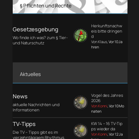
§ Pflichten und Rechte
Herkunftsnachw
Gesetzesgebung
eis bitte dringen
d
Wo finde ich was? zum § Tier-
Von Klaus
, Vor 10 Ja
und Naturschutz
hren
Aktuelles
News
Vogel des Jahres
2026
aktuelle Nachrichten und
Von Konni
, Vor 10 Mo
Informationen
naten
TV-Tipps
KW 14 – 16 TV-Tip
ps wieder da
Die TV – Tipps gibt es im
Von Konni
, Vor 12 Ja
vierzehntägigem Rhythmus.