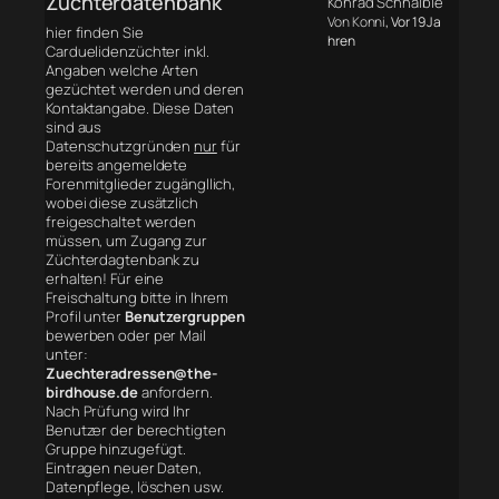
Züchterdatenbank
Konrad Schnaible
Von Konni
, Vor 19 Ja
hier finden Sie
hren
Carduelidenzüchter inkl.
Angaben welche Arten
gezüchtet werden und deren
Kontaktangabe. Diese Daten
sind aus
Datenschutzgründen
nur
für
bereits angemeldete
Forenmitglieder zugängllich,
wobei diese zusätzlich
freigeschaltet werden
müssen, um Zugang zur
Züchterdagtenbank zu
erhalten! Für eine
Freischaltung bitte in Ihrem
Profil unter
Benutzergruppen
bewerben oder per Mail
unter:
Zuechteradressen@the-
birdhouse.de
anfordern.
Nach Prüfung wird Ihr
Benutzer der berechtigten
Gruppe hinzugefügt.
Eintragen neuer Daten,
Datenpflege, löschen usw.