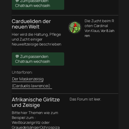
💬 Zum passenden
Chatraum wechseln
Cardueliden der
Die Zucht beim R
neuen Welt
oten Cardinal
Von Klaus
, Vor 8 Jah
Hier wird die Haltung, Pflege
ren
und Zucht einiger
Neuweltzeisige beschrieben
💬 Zum passenden
Chatraum wechseln
Unterforen:
Der Maskenzeisig
(Carduelis lawrencei)
Afrikanische Girlitze
Das Forum ist leer.
und Zeisige
Bitte hier Themen wie zum
Beispiel zum :
Weißbürzelgirlitz oder
GrauedelsängerOchrospiza