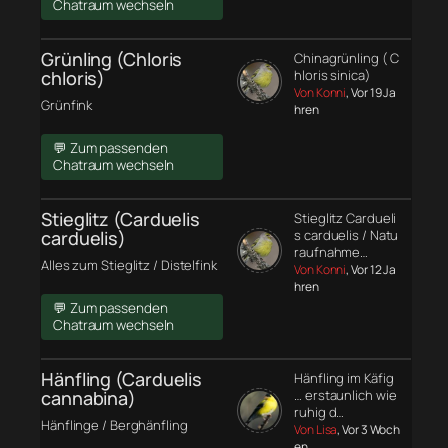
Chatraum wechseln
Grünling (Chloris
Chinagrünling ( C
chloris)
hloris sinica)
Von Konni
, Vor 19 Ja
Grünfink
hren
💬 Zum passenden
Chatraum wechseln
Stieglitz (Carduelis
Stieglitz Cardueli
carduelis)
s carduelis / Natu
raufnahme…
Alles zum Stieglitz / Distelfink
Von Konni
, Vor 12 Ja
hren
💬 Zum passenden
Chatraum wechseln
Hänfling (Carduelis
Hänfling im Käfig
cannabina)
… erstaunlich wie
ruhig d…
Hänflinge / Berghänfling
Von Lisa
, Vor 3 Woch
en