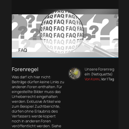
FAQ
Forenregel
Unsere Forenreg
eln (Netiquette)
Was darf ich hier nicht:
Von Konni
, Vor 1 Tag
Beiträge dürfen keine Links zu
anderen Foren enthalten. Für
eingestellte Bilder muss das
Urheberrecht eingehalten
werden. Exklusive Artikel wie
zum Beispiel Zuchtberichte,
dürfen ohne Erlaubnis des
Verfassers werde kopiert
noch in anderen Foren
veröffentlicht werden. Siehe