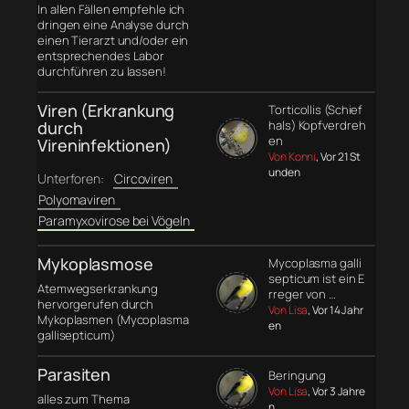
In allen Fällen empfehle ich
dringen eine Analyse durch
einen Tierarzt und/oder ein
entsprechendes Labor
durchführen zu lassen!
Viren (Erkrankung
Torticollis (Schief
durch
hals) Kopfverdreh
en
Vireninfektionen)
Von Konni
, Vor 21 St
unden
Unterforen:
Circoviren
Polyomaviren
Paramyxovirose bei Vögeln
Mykoplasmose
Mycoplasma galli
septicum ist ein E
Atemwegserkrankung
rreger von …
hervorgerufen durch
Von Lisa
, Vor 14 Jahr
Mykoplasmen (Mycoplasma
en
gallisepticum)
Parasiten
Beringung
Von Lisa
, Vor 3 Jahre
alles zum Thema
n