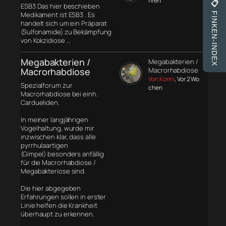
hren
📋
ESB3 Das hier beschieben
Medikament ist ESB3 . Es
FINKEN-INDEX
handelt sich um ein Präparat
(Sulfonamide) zu Bekämpfung
von Kokzidiose …
Megabakterien /
Megabakterien /
Macrorhabdiose
Macrorhabdiose
Von Konni
, Vor 2 Wo
Spezialforum zur
chen
Macrorhabdiose bei einh.
Cardueliden.
In meiner langjährigen
Vogelhaltung, wurde mir
inzwischen klar, dass alle
pyrrhulaartigen
(Gimpel) besonders anfällig
für die Macrorhabdiose /
Megabakteriose sind.
Die hier abgegeben
Erfahrungen sollen in erster
Linie helfen die Krankheit
überhaupt zu erkennen.