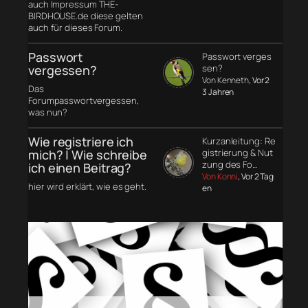
auch Impressum THE-
BIRDHOUSE.de diese gelten
auch für dieses Forum.
Passwort
Passwort verges
vergessen?
sen?
Von Kenneth
, Vor 2
Das
3 Jahren
Forumpasswortvergessen,
was nun?
Wie registriere ich
Kurzanleitung: Re
mich? | Wie schreibe
gistrierung & Nut
zung des Fo…
ich einen Beitrag?
Von Konni
, Vor 2 Tag
hier wird erklärt, wie es geht.
en