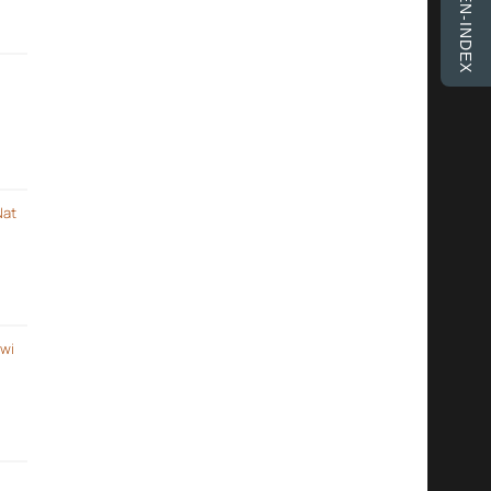
FINKEN-INDEX
Nat
 wi