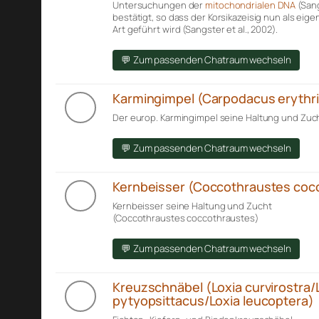
Untersuchungen der
mitochondrialen DNA
(Sang
bestätigt, so dass der Korsikazeisig nun als eig
Art geführt wird (Sangster et al., 2002).
💬 Zum passenden Chatraum wechseln
Karmingimpel (Carpodacus erythr
Der europ. Karmingimpel seine Haltung und Zuch
💬 Zum passenden Chatraum wechseln
Kernbeisser (Coccothraustes coc
Kernbeisser seine Haltung und Zucht
(Coccothraustes coccothraustes)
💬 Zum passenden Chatraum wechseln
Kreuzschnäbel (Loxia curvirostra/
pytyopsittacus/Loxia leucoptera)