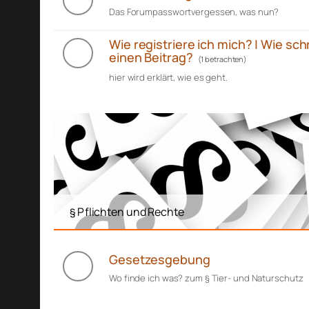
Das Forumpasswortvergessen, was nun?
Wie registriere ich mich? | Wie sch
einen Beitrag?
(1 betrachten)
hier wird erklärt, wie es geht.
§ Pflichten und Rechte
Gesetzesgebung
Wo finde ich was? zum § Tier- und Naturschutz