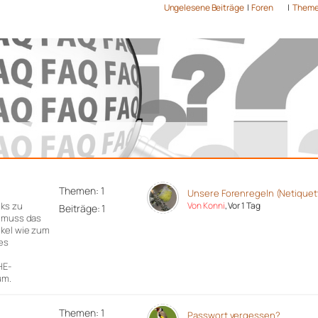
Ungelesene Beiträge
|
Foren
|
Them
Themen: 1
Unsere Forenregeln (Netiquet
nks zu
Von Konni
, Vor 1 Tag
Beiträge: 1
r muss das
ikel wie zum
es
n
HE-
um.
Themen: 1
Passwort vergessen?