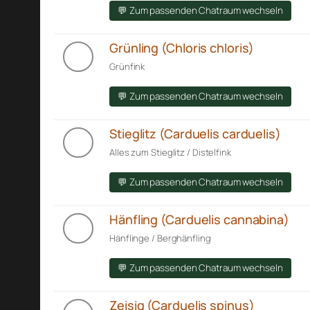
💬 Zum passenden Chatraum wechseln
Grünling (Chloris chloris)
Grünfink
💬 Zum passenden Chatraum wechseln
Stieglitz (Carduelis carduelis)
Alles zum Stieglitz / Distelfink
💬 Zum passenden Chatraum wechseln
Hänfling (Carduelis cannabina)
Hänflinge / Berghänfling
💬 Zum passenden Chatraum wechseln
Zeisig (Carduelis spinus)