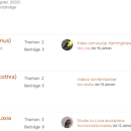
ster, 2000)
enständige
inus)
Themen: 2
Video vom europ. Karmingimpe
t.
Von Lisa
, Vor 16 Jahren
Beiträge: 3
cothra)
Themen: 2
Videos von Kernbeißer
Von iskete
, Vor 19 Jahren
Beiträge: 3
Loxia
Themen: 3
Studie zu Loxia leucoptera
Von Konrad Schnaible
, Vor 12 Jahr
Beiträge: 9