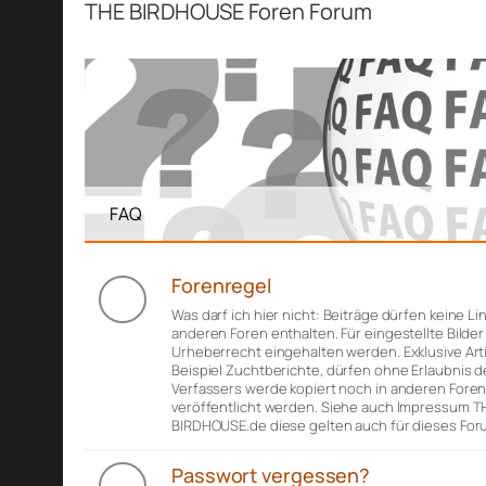
THE BIRDHOUSE Foren Forum
FAQ
Forenregel
Was darf ich hier nicht: Beiträge dürfen keine Li
anderen Foren enthalten. Für eingestellte Bilde
Urheberrecht eingehalten werden. Exklusive Art
Beispiel Zuchtberichte, dürfen ohne Erlaubnis d
Verfassers werde kopiert noch in anderen Fore
veröffentlicht werden. Siehe auch Impressum T
BIRDHOUSE.de diese gelten auch für dieses For
Passwort vergessen?