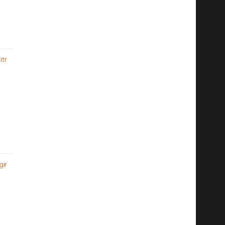
itr
gir