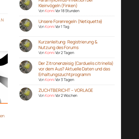
Kleinvögeln (Finken)
Von
Konni
Vor 18 Stunden
& N
Unsere Forenregeln (Netiquette)
Von
Konni
Vor 1 Tag
Kurzanleitung: Registrierung &
Nutzung des Forums
Von
Konni
Vor 2 Tagen
Der Zitronenzeisig (Carduelis citrinella)
vor dem Aus? Aktuelle Daten und das
Erhaltungszuchtprogramm
Von
Konni
Vor 3 Tagen
ZUCHTBERICHT – VORLAGE
Von
Konni
Vor 2 Wochen
gen