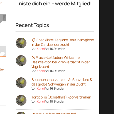
…niste dich ein – werde Mitglied!
en
Recent Topics
📋 Checkliste: Tägliche Routinehygiene
in der Carduelidenzucht
Von
Konni
Vor 16 Stunden
🛠️ Praxis-Leitfaden: Wirksame
Desinfektion bei Virenverdacht in der
Vogelzucht
te)
Von
Konni
Vor 16 Stunden
Seuchenschutz an der Außenvoliere &
das große Schweigen in der Zucht
Von
Konni
Vor 16 Stunden
Torticollis (Schiefhals) Kopfverdrehen
Von
Konni
Vor 18 Stunden
Paramyxovirus-Infektion bei