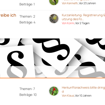
Von Kenneth
, Vor 23 Jahren
Beiträge: 1
reibe ich
Kurzanleitung: Registrierung 
Themen: 2
utzung des Fo…
Beiträge: 4
Von Konni
, Vor 2 Tagen
Herkunftsnachweis bitte drin
Themen: 7
d
Beiträge: 10
Von Klaus
, Vor 10 Jahren