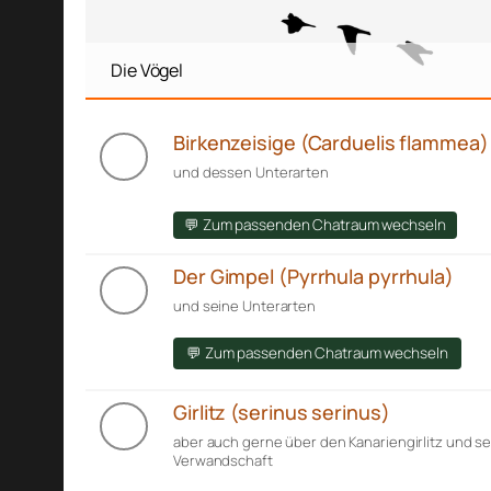
Die Vögel
Birkenzeisige (Carduelis flammea)
und dessen Unterarten
💬 Zum passenden Chatraum wechseln
Der Gimpel (Pyrrhula pyrrhula)
und seine Unterarten
💬 Zum passenden Chatraum wechseln
Girlitz (serinus serinus)
aber auch gerne über den Kanariengirlitz und s
Verwandschaft