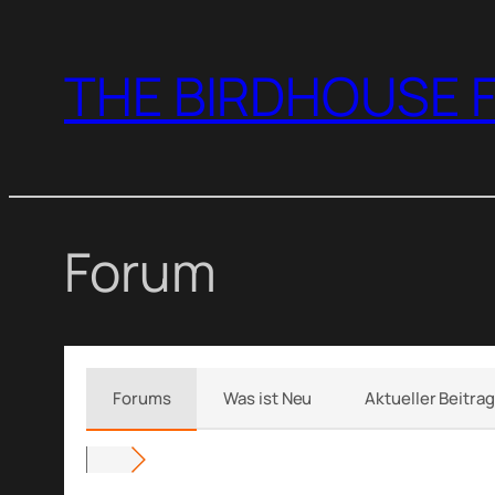
Zum
Inhalt
THE BIRDHOUSE F
springen
Forum
Forums
Was ist Neu
Aktueller Beitrag