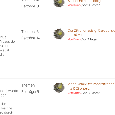
Sibirische Erlenzeisige
Von Konni
, Vor 14 Jahren
Beiträge: 8
)
Der Zitronenzeisig (Carduelis c
Themen: 6
inella) vor…
rinus
Beiträge: 14
Von Konni
, Vor 3 Tagen
 Art aus der
 zu den
 et al.
lis
)
Video vom Mittelmeerzitronen
Themen: 1
litz & Zironen…
icana) wurde
Beiträge: 6
Von Konni
, Vor 14 Jahren
r den
 der
 Perrins
ird durch