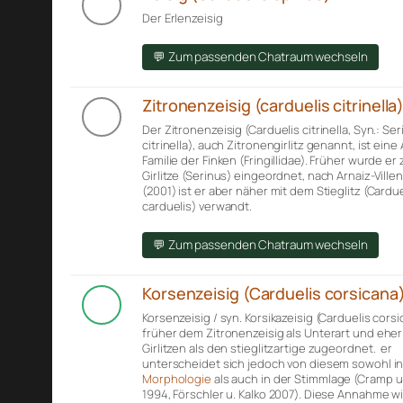
Der Erlenzeisig
💬 Zum passenden Chatraum wechseln
Zitronenzeisig (carduelis citrinella
Der Zitronenzeisig (Carduelis citrinella, Syn.: Se
citrinella), auch Zitronengirlitz genannt, ist eine
Familie der Finken (Fringillidae). Früher wurde er
Girlitze (Serinus) eingeordnet, nach Arnaiz-Villena
(2001) ist er aber näher mit dem Stieglitz (Cardue
carduelis) verwandt.
💬 Zum passenden Chatraum wechseln
Korsenzeisig (Carduelis corsicana
Korsenzeisig / syn. Korsikazeisig (Carduelis cors
früher dem Zitronenzeisig als Unterart und ehe
Girlitzen als den stieglitzartige zugeordnet. er
unterscheidet sich jedoch von diesem sowohl in
Morphologie
als auch in der Stimmlage (Cramp u.
1994, Förschler u. Kalko 2007). Diese Annahme w