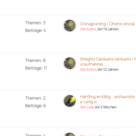
Themen: 3
Chinagrünling ( Chloris sinica)
Von Konni
, Vor 19 Jahren
Beiträge: 4
Stieglitz Carduelis carduelis / 
Themen: 8
uraufnahme…
Beiträge: 17
Von Konni
, Vor 12 Jahren
Hänfling im Käfig … erstaunlich
Themen: 2
e ruhig d…
Beiträge: 6
Von Lisa
, Vor 3 Wochen
Themen: 4