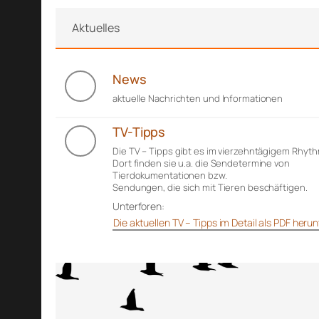
Aktuelles
News
aktuelle Nachrichten und Informationen
TV-Tipps
Die TV – Tipps gibt es im vierzehntägigem Rhyt
Dort finden sie u.a. die Sendetermine von
Tierdokumentationen bzw.
Sendungen, die sich mit Tieren beschäftigen.
Unterforen:
Die aktuellen TV – Tipps im Detail als PDF her