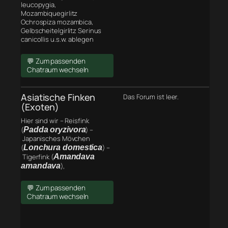
leucopygia,
Mozambiquegirlitz
Ochrospiza mozambica,
Gelbscheitelgirlitz Serinus
canicollis u.s.w. ablegen
💬 Zum passenden
Chatraum wechseln
Asiatische Finken
Das Forum ist leer.
(Exoten)
Hier sind wir – Reisfink
(
Padda oryzivora
) –
Japanisches Mövchen
(
Lonchura domestica
) –
Tigerfink (
Amandava
amandava
),
💬 Zum passenden
Chatraum wechseln