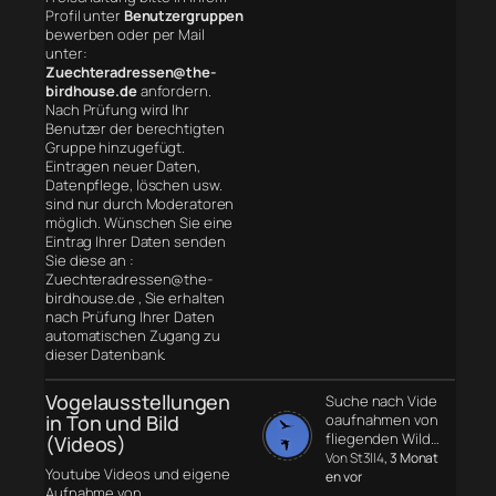
Profil unter
Benutzergruppen
bewerben oder per Mail
unter:
Zuechteradressen@the-
birdhouse.de
anfordern.
Nach Prüfung wird Ihr
Benutzer der berechtigten
Gruppe hinzugefügt.
Eintragen neuer Daten,
Datenpflege, löschen usw.
sind nur durch Moderatoren
möglich. Wünschen Sie eine
Eintrag Ihrer Daten senden
Sie diese an :
Zuechteradressen@the-
birdhouse.de , Sie erhalten
nach Prüfung Ihrer Daten
automatischen Zugang zu
dieser Datenbank.
Vogelausstellungen
Suche nach Vide
in Ton und Bild
oaufnahmen von
fliegenden Wild…
(Videos)
Von St3ll4
, 3 Monat
Youtube Videos und eigene
en vor
Aufnahme von