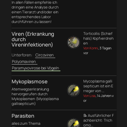
In allen Fällen empfehle ich
dringen eine Analyse durch
einen Tierarzt und/oder ein
entsprechendes Labor
durchführen zu lassen!
Viren (Erkrankung
Torticollis (Schief
durch
hals) Kopfverdreh
en
Vireninfektionen)
Von Konni
, 3 Tagen
vor
Unterforen:
Circoviren
Polyomaviren
Paramyxovirose bei Vögeln
Mykoplasmose
Mycoplasma galli
septicum ist ein E
Atemwegserkrankung
rreger von …
hervorgerufen durch
Von Lisa
, 14 Jahren v
Mykoplasmen (Mycoplasma
or
gallisepticum)
Parasiten
📝 Ausführlicher F
achbericht: Trich
alles zum Thema
omo…