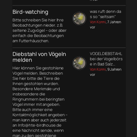
Bird-watching
was ruft denn da
s so "seltsam"
Bitte schreiben Sie hier Ihre
Von Konni
, 7 Jahren
Beobachtungen nieder. z.B.
vor
seltene Zugvögel – oder aber
einfach die Beobachtungen
am Futterhäuschen.
Diebstahl von Vögeln
VOGELDIEBSTAHL
melden
bei der Vogelbörs
e in Bad Salz…
Hier können Sie gestohlene
Von Konni
, 9 Jahren
Vögel melden. Beschreiben
vor
Sie hier bitte die Tiere die
Ihnen gestohlen wurden.
Besondere Merkmale und
insbesondere die
Ringnummern bei beringten
Vögel immer mit angeben.
Bitte auch immer eine
Kontaktmöglichkeit angeben –
man kann aber auch jederzeit
an Info@hte-birdhouse.de
eine Nachricht sende, wenn
man zu den gestohlene