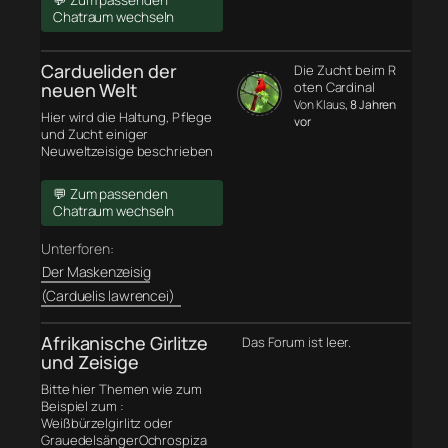
💬 Zum passenden
Chatraum wechseln
Cardueliden der
Die Zucht beim R
neuen Welt
oten Cardinal
Von Klaus
, 8 Jahren
Hier wird die Haltung, Pflege
vor
und Zucht einiger
Neuweltzeisige beschrieben
💬 Zum passenden
Chatraum wechseln
Unterforen:
Der Maskenzeisig
(Carduelis lawrencei)
Afrikanische Girlitze
Das Forum ist leer.
und Zeisige
Bitte hier Themen wie zum
Beispiel zum :
Weißbürzelgirlitz oder
GrauedelsängerOchrospiza