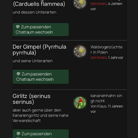
(Carduelis flammea)
Von Konni
, 4 Jahren
vor
und dessen Unterarten
💬 Zum passenden
Chatraum wechseln
Der Gimpel (Pyrrhula
Waldvogelzüchte
pyrrhula)
r in Polen
Von Konni
, 1 Jahr vor
und seine Unterarten
💬 Zum passenden
Chatraum wechseln
Girlitz (serinus
kanarienhahn sin
serinus)
gt nicht
Von Klaus
, 11 Jahren
aber auch gerne über den
vor
Kanariengirlitz und seine nahe
Verwandschaft
💬 Zum passenden