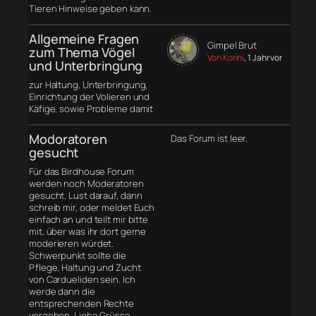
Tieren Hinweise geben kann.
Allgemeine Fragen
Gimpel Brut
zum Thema Vögel
Von Konni
, 1 Jahr vor
und Unterbringung
zur Haltung, Unterbringung,
Einrichtung der Volieren und
Käfige, sowie Probleme damit
Modoratoren
Das Forum ist leer.
gesucht
Für das Birdhouse Forum
werden noch Moderatoren
gesucht. Lust darauf, dann
schreib mir, oder meldet Euch
einfach an und teilt mir bitte
mit, über was ihr dort gerne
moderieren würdet.
Schwerpunkt sollte die
Pflege, Haltung und Zucht
von Cardueliden sein. Ich
werde dann die
entsprechenden Rechte
vergeben. Liebe Grüsse