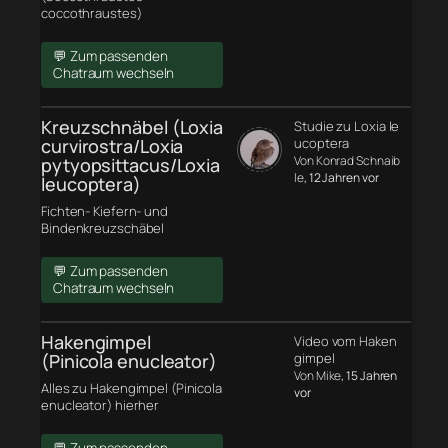
coccothraustes)
💬 Zum passenden
Chatraum wechseln
Kreuzschnäbel (Loxia
Studie zu Loxia le
curvirostra/Loxia
ucoptera
Von Konrad Schnaib
pytyopsittacus/Loxia
le
, 12 Jahren vor
leucoptera)
Fichten- Kiefern- und
Bindenkreuzschäbel
💬 Zum passenden
Chatraum wechseln
Hakengimpel
Video vom Haken
(Pinicola enucleator)
gimpel
Von Mike
, 15 Jahren
Alles zu Hakengimpel (Pinicola
vor
enucleator) hierher