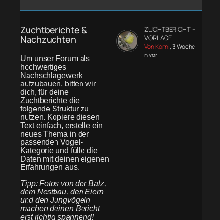
Zuchtberichte &
ZUCHTBERICHT –
Nachzuchten
VORLAGE
Von Konni
, 3 Woche
n vor
Um unser Forum als
hochwertiges
Nachschlagewerk
aufzubauen, bitten wir
dich, für deine
Zuchtberichte die
folgende Struktur zu
nutzen. Kopiere diesen
Text einfach, erstelle ein
neues Thema in der
passenden Vogel-
Kategorie und fülle die
Daten mit deinen eigenen
Erfahrungen aus.
Tipp: Fotos von der Balz,
dem Nestbau, den Eiern
und den Jungvögeln
machen deinen Bericht
erst richtig spannend!