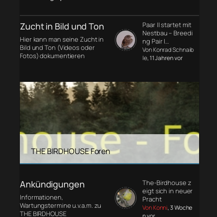
Zucht in Bild und Ton
Paar II startet mit
Nestbau – Breedi
Hier kann man seine Zucht in
ng Pair I…
Bild und Ton (Videos oder
Von Konrad Schnaib
Fotos) dokumentieren
le
, 11 Jahren vor
THE BIRDHOUSE Foren
Ankündigungen
The-Birdhouse z
eigt sich in neuer
Informationen,
Pracht
Wartungstermine u.v.a.m. zu
Von Konni
, 3 Woche
THE BIRDHOUSE
n vor