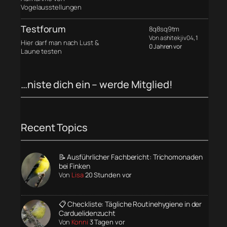
Vogelausstellungen
Testforum
8q8sq9tm
Von ashitekjiv04
, 1
Hier darf man nach Lust &
0 Jahren vor
Laune testen
…niste dich ein – werde Mitglied!
Recent Topics
📝 Ausführlicher Fachbericht: Trichomonaden
bei Finken
Von
Lisa
20 Stunden vor
📋 Checkliste: Tägliche Routinehygiene in der
Carduelidenzucht
Von
Konni
3 Tagen vor