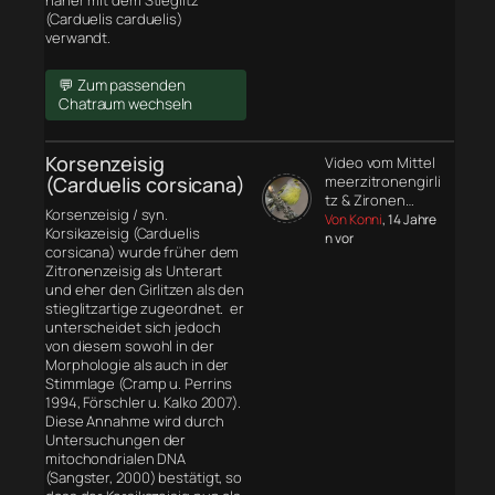
näher mit dem Stieglitz
(Carduelis carduelis)
verwandt.
💬 Zum passenden
Chatraum wechseln
Korsenzeisig
Video vom Mittel
(Carduelis corsicana)
meerzitronengirli
tz & Zironen…
Korsenzeisig / syn.
Von Konni
, 14 Jahre
Korsikazeisig (Carduelis
n vor
corsicana) wurde früher dem
Zitronenzeisig als Unterart
und eher den Girlitzen als den
stieglitzartige zugeordnet. er
unterscheidet sich jedoch
von diesem sowohl in der
Morphologie
als auch in der
Stimmlage (Cramp u. Perrins
1994, Förschler u. Kalko 2007).
Diese Annahme wird durch
Untersuchungen der
mitochondrialen DNA
(Sangster, 2000) bestätigt, so