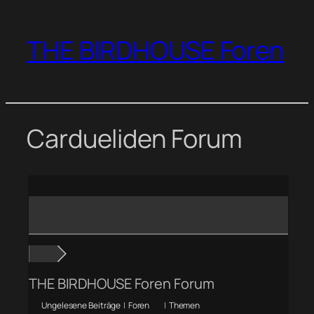
Zum
Inhalt
THE BIRDHOUSE Foren
springen
Cardueliden Forum
THE BIRDHOUSE Foren Forum
Ungelesene Beiträge
|
Foren
|
Themen