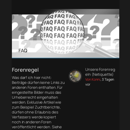
FAQ
Forenregel
Unsere Forenreg
eln (Netiquette)
Was darf ich hier nicht:
Von Konni
, 3 Tagen
Beiträge dürfen keine Links zu
vor
anderen Foren enthalten. Für
eingestellte Bilder muss das
Urheberrecht eingehalten
werden. Exklusive Artikel wie
zum Beispiel Zuchtberichte,
dürfen ohne Erlaubnis des
Verfassers werde kopiert
noch in anderen Foren
veröffentlicht werden. Siehe