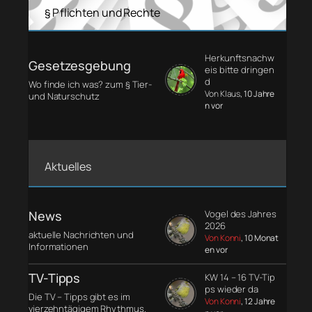
§ Pflichten und Rechte
Herkunftsnachw
Gesetzesgebung
eis bitte dringen
d
Wo finde ich was? zum § Tier-
Von Klaus
, 10 Jahre
und Naturschutz
n vor
Aktuelles
News
Vogel des Jahres
2026
aktuelle Nachrichten und
Von Konni
, 10 Monat
Informationen
en vor
TV-Tipps
KW 14 – 16 TV-Tip
ps wieder da
Die TV – Tipps gibt es im
Von Konni
, 12 Jahre
vierzehntägigem Rhythmus.