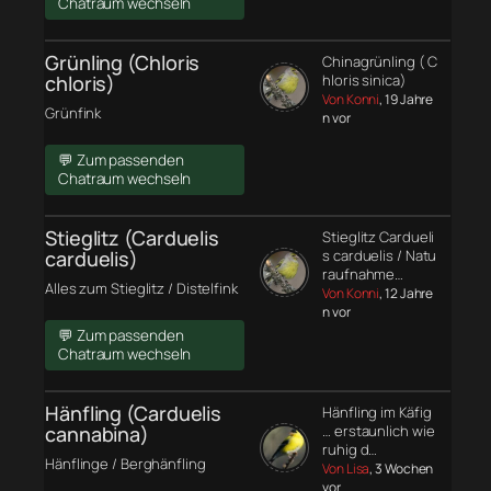
Chatraum wechseln
Grünling (Chloris
Chinagrünling ( C
chloris)
hloris sinica)
Von Konni
, 19 Jahre
Grünfink
n vor
💬 Zum passenden
Chatraum wechseln
Stieglitz (Carduelis
Stieglitz Cardueli
carduelis)
s carduelis / Natu
raufnahme…
Alles zum Stieglitz / Distelfink
Von Konni
, 12 Jahre
n vor
💬 Zum passenden
Chatraum wechseln
Hänfling (Carduelis
Hänfling im Käfig
cannabina)
… erstaunlich wie
ruhig d…
Hänflinge / Berghänfling
Von Lisa
, 3 Wochen
vor