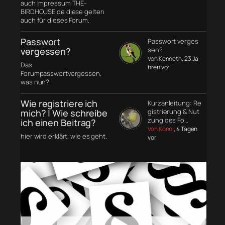
auch Impressum THE-
BIRDHOUSE.de diese gelten
auch für dieses Forum.
Passwort
Passwort verges
vergessen?
sen?
Von Kenneth
, 23 Ja
Das
hren vor
Forumpasswortvergessen,
was nun?
Wie registriere ich
Kurzanleitung: Re
mich? | Wie schreibe
gistrierung & Nut
zung des Fo…
ich einen Beitrag?
Von Konni
, 4 Tagen
hier wird erklärt, wie es geht.
vor