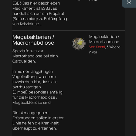
ESB3 Das hier beschieben
Medikament ist ESB3 . Es
handelt sich um ein Präparat
(Sulfonamide) zu Bekämpfung
von Kokzidiose …
Megabakterien /
Megabakterien /
Macrorhabdiose
Macrorhabdiose
Von Konni
, 3 Woche
Spezialforum zur
n vor
Macrorhabdiose bei einh.
Cardueliden.
In meiner langjährigen
Vogelhaltung, wurde mir
inzwischen klar, dass alle
pyrrhulaartigen
(Gimpel) besonders anfällig
für die Macrorhabdiose /
Megabakteriose sind.
Die hier abgegeben
Erfahrungen sollen in erster
Linie helfen die Krankheit
überhaupt zu erkennen.