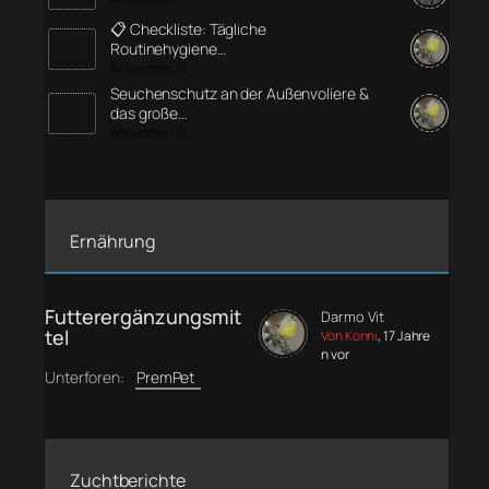
📋 Checkliste: Tägliche
Routinehygiene…
Antworten: 0
Seuchenschutz an der Außenvoliere &
das große…
Antworten: 0
Ernährung
Futterergänzungsmit
Darmo Vit
tel
Von Konni
, 17 Jahre
n vor
Unterforen:
PremPet
Zuchtberichte