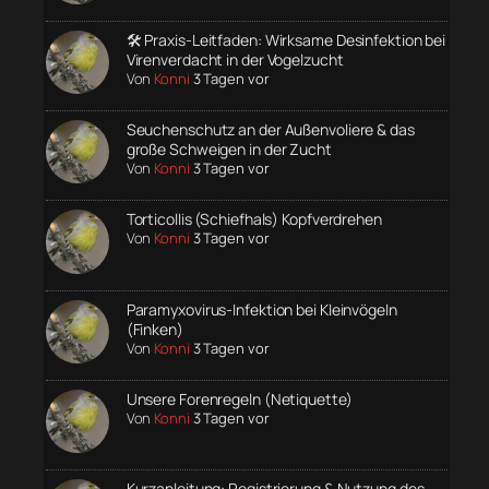
🛠️ Praxis-Leitfaden: Wirksame Desinfektion bei
Virenverdacht in der Vogelzucht
Von
Konni
3 Tagen vor
Seuchenschutz an der Außenvoliere & das
große Schweigen in der Zucht
Von
Konni
3 Tagen vor
Torticollis (Schiefhals) Kopfverdrehen
Von
Konni
3 Tagen vor
Paramyxovirus-Infektion bei Kleinvögeln
(Finken)
Von
Konni
3 Tagen vor
Unsere Forenregeln (Netiquette)
Von
Konni
3 Tagen vor
Kurzanleitung: Registrierung & Nutzung des