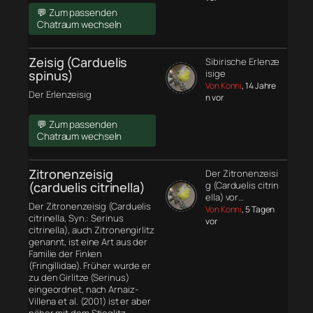
💬 Zum passenden
Chatraum wechseln
Zeisig (Carduelis
Sibirische Erlenze
spinus)
isige
Von Konni
, 14 Jahre
Der Erlenzeisig
n vor
💬 Zum passenden
Chatraum wechseln
Zitronenzeisig
Der Zitronenzeisi
(carduelis citrinella)
g (Carduelis citrin
ella) vor…
Der Zitronenzeisig (Carduelis
Von Konni
, 5 Tagen
citrinella, Syn.: Serinus
vor
citrinella), auch Zitronengirlitz
genannt, ist eine Art aus der
Familie der Finken
(Fringillidae). Früher wurde er
zu den Girlitze (Serinus)
eingeordnet, nach Arnaiz-
Villena et al. (2001) ist er aber