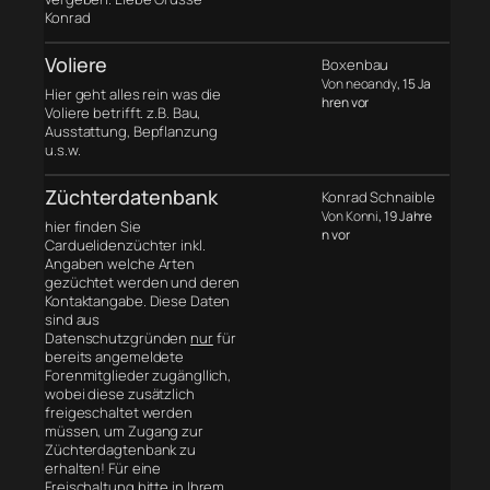
Konrad
Voliere
Boxenbau
Von neoandy
, 15 Ja
Hier geht alles rein was die
hren vor
Voliere betrifft. z.B. Bau,
Ausstattung, Bepflanzung
u.s.w.
Züchterdatenbank
Konrad Schnaible
Von Konni
, 19 Jahre
hier finden Sie
n vor
Carduelidenzüchter inkl.
Angaben welche Arten
gezüchtet werden und deren
Kontaktangabe. Diese Daten
sind aus
Datenschutzgründen
nur
für
bereits angemeldete
Forenmitglieder zugängllich,
wobei diese zusätzlich
freigeschaltet werden
müssen, um Zugang zur
Züchterdagtenbank zu
erhalten! Für eine
Freischaltung bitte in Ihrem