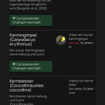
dass der Korsikazeisig nun als
eigenständige Art geführt
wird (Sangster et al., 2002).
💬 Zum passenden
Chatraum wechseln
Karmingimpel
Video vom europ.
(Carpodacus
Karmingimpel
Von Lisa
, 16 Jahren v
erythrinus)
or
Der europ. Karmingimpel
seine Haltung und Zucht.
💬 Zum passenden
Chatraum wechseln
Kernbeisser
Videos von Kernb
(Coccothraustes
eißer
Von iskete
, 19 Jahre
coccothra)
n vor
Kernbeisser seine Haltung
und Zucht
(Coccothraustes