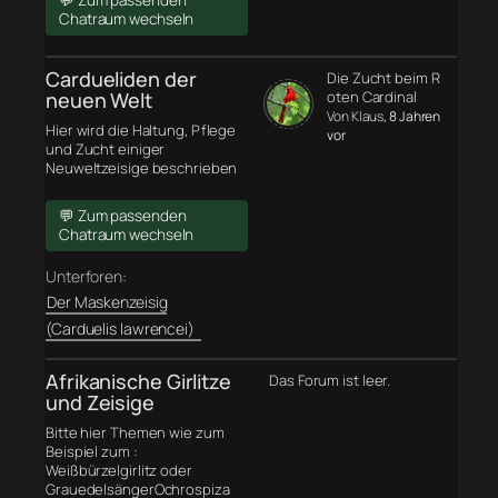
💬 Zum passenden
Chatraum wechseln
Cardueliden der
Die Zucht beim R
neuen Welt
oten Cardinal
Von Klaus
, 8 Jahren
Hier wird die Haltung, Pflege
vor
und Zucht einiger
Neuweltzeisige beschrieben
💬 Zum passenden
Chatraum wechseln
Unterforen:
Der Maskenzeisig
(Carduelis lawrencei)
Afrikanische Girlitze
Das Forum ist leer.
und Zeisige
Bitte hier Themen wie zum
Beispiel zum :
Weißbürzelgirlitz oder
GrauedelsängerOchrospiza