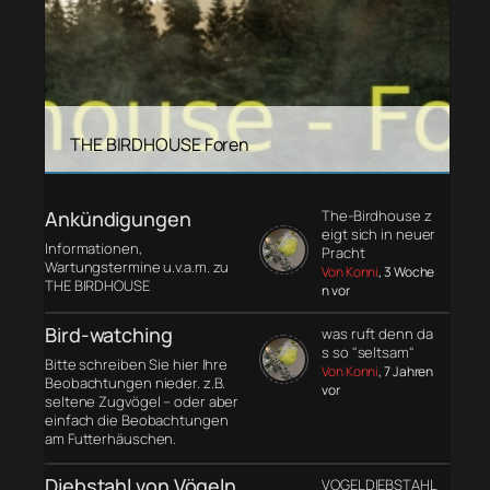
THE BIRDHOUSE Foren
Ankündigungen
The-Birdhouse z
eigt sich in neuer
Informationen,
Pracht
Wartungstermine u.v.a.m. zu
Von Konni
, 3 Woche
THE BIRDHOUSE
n vor
Bird-watching
was ruft denn da
s so "seltsam"
Bitte schreiben Sie hier Ihre
Von Konni
, 7 Jahren
Beobachtungen nieder. z.B.
vor
seltene Zugvögel – oder aber
einfach die Beobachtungen
am Futterhäuschen.
Diebstahl von Vögeln
VOGELDIEBSTAHL