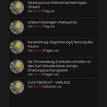
Paramyxovirus-Infektion bei Kleinvögeln
(Finken)
Von
Konni
1 Tag vor
Unsere Forenregeln (Netiquette)
Von
Konni
1 Tag vor
Kurzanleitung: Registrierung & Nutzung des
Forums
Von
Konni
2 Tagen vor
Der Zitronenzeisig (Carduelis citrinella) vor
dem Aus? Aktuelle Daten und das
Erhaltungszuchtprogramm
Von
Konni
3 Tagen vor
ZUCHTBERICHT – VORLAGE
Von
Konni
2 Wochen vor