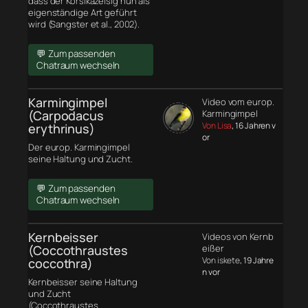
dass der Korsikazeisig nun als
eigenständige Art geführt
wird (Sangster et al., 2002).
💬 Zum passenden
Chatraum wechseln
Karmingimpel
Video vom europ.
(Carpodacus
Karmingimpel
Von Lisa
, 16 Jahren v
erythrinus)
or
Der europ. Karmingimpel
seine Haltung und Zucht.
💬 Zum passenden
Chatraum wechseln
Kernbeisser
Videos von Kernb
(Coccothraustes
eißer
Von iskete
, 19 Jahre
coccothra)
n vor
Kernbeisser seine Haltung
und Zucht
(Coccothraustes