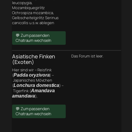
leucopygia,
Mozambiquegirlitz
Ochrospiza mozambica,
Gelbscheitelgirlitz Serinus
canicollis u.s.w. ablegen
💬 Zum passenden
Chatraum wechseln
Asiatische Finken
Das Forum ist leer.
(Exoten)
Hier sind wir – Reisfink
(
Padda oryzivora
) –
Japanisches Mövchen
(
Lonchura domestica
) –
Tigerfink (
Amandava
amandava
),
💬 Zum passenden
Chatraum wechseln