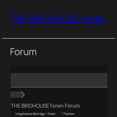
Zum
Inhalt
THE BIRDHOUSE Foren
springen
Forum
THE BIRDHOUSE Foren Forum
Ungelesene Beiträge
|
Foren
|
Themen