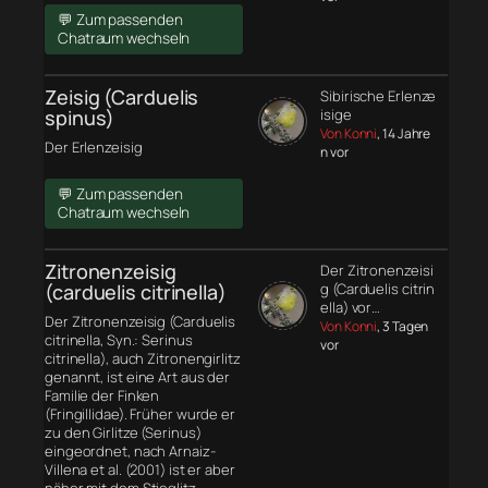
💬 Zum passenden
Chatraum wechseln
Zeisig (Carduelis
Sibirische Erlenze
spinus)
isige
Von Konni
, 14 Jahre
Der Erlenzeisig
n vor
💬 Zum passenden
Chatraum wechseln
Zitronenzeisig
Der Zitronenzeisi
(carduelis citrinella)
g (Carduelis citrin
ella) vor…
Der Zitronenzeisig (Carduelis
Von Konni
, 3 Tagen
citrinella, Syn.: Serinus
vor
citrinella), auch Zitronengirlitz
genannt, ist eine Art aus der
Familie der Finken
(Fringillidae). Früher wurde er
zu den Girlitze (Serinus)
eingeordnet, nach Arnaiz-
Villena et al. (2001) ist er aber