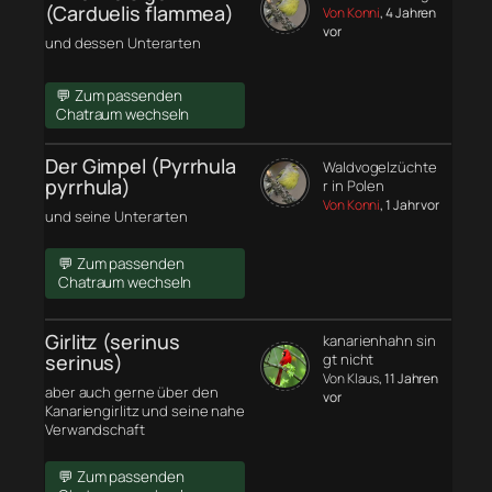
(Carduelis flammea)
Von Konni
, 4 Jahren
vor
und dessen Unterarten
💬 Zum passenden
Chatraum wechseln
Der Gimpel (Pyrrhula
Waldvogelzüchte
pyrrhula)
r in Polen
Von Konni
, 1 Jahr vor
und seine Unterarten
💬 Zum passenden
Chatraum wechseln
Girlitz (serinus
kanarienhahn sin
serinus)
gt nicht
Von Klaus
, 11 Jahren
aber auch gerne über den
vor
Kanariengirlitz und seine nahe
Verwandschaft
💬 Zum passenden