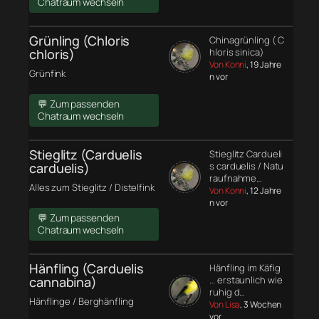
Chatraum wechseln
Grünling (Chloris
Chinagrünling ( C
chloris)
hloris sinica)
Von Konni
, 19 Jahre
Grünfink
n vor
💬 Zum passenden
Chatraum wechseln
Stieglitz (Carduelis
Stieglitz Cardueli
carduelis)
s carduelis / Natu
raufnahme…
Alles zum Stieglitz / Distelfink
Von Konni
, 12 Jahre
n vor
💬 Zum passenden
Chatraum wechseln
Hänfling (Carduelis
Hänfling im Käfig
cannabina)
… erstaunlich wie
ruhig d…
Hänflinge / Berghänfling
Von Lisa
, 3 Wochen
vor