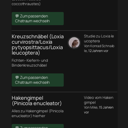
coccothraustes)
💬 Zum passenden
Chatraum wechseln
Kreuzschnäbel (Loxia
Studie zu Loxia le
curvirostra/Loxia
ucoptera
Von Konrad Schnaib
pytyopsittacus/Loxia
le
, 12 Jahren vor
leucoptera)
Fichten- Kiefern- und
Bindenkreuzschäbel
💬 Zum passenden
Chatraum wechseln
Hakengimpel
Video vom Haken
(Pinicola enucleator)
gimpel
Von Mike
, 15 Jahren
Alles zu Hakengimpel (Pinicola
vor
enucleator) hierher