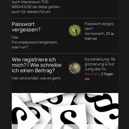
auch Impressum THE-
BIRDHOUSE.de diese gelten
auch für dieses Forum.
Passwort
Passwort verges
vergessen?
sen?
Von Kenneth
, 23 Ja
Das
hren vor
Forumpasswortvergessen,
was nun?
Wie registriere ich
Kurzanleitung: Re
mich? | Wie schreibe
gistrierung & Nut
zung des Fo…
ich einen Beitrag?
Von Konni
, 2 Tagen
hier wird erklärt, wie es geht.
vor