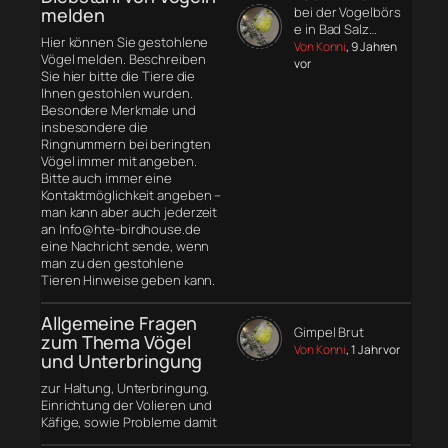
melden
bei der Vogelbörs
e in Bad Salz…
Hier können Sie gestohlene
Von Konni
, 9 Jahren
Vögel melden. Beschreiben
vor
Sie hier bitte die Tiere die
Ihnen gestohlen wurden.
Besondere Merkmale und
insbesondere die
Ringnummern bei beringten
Vögel immer mit angeben.
Bitte auch immer eine
Kontaktmöglichkeit angeben –
man kann aber auch jederzeit
an Info@hte-birdhouse.de
eine Nachricht sende, wenn
man zu den gestohlene
Tieren Hinweise geben kann.
Allgemeine Fragen
Gimpel Brut
zum Thema Vögel
Von Konni
, 1 Jahr vor
und Unterbringung
zur Haltung, Unterbringung,
Einrichtung der Volieren und
Käfige, sowie Probleme damit