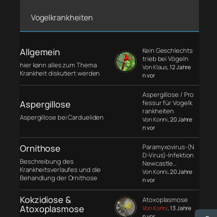
Vogelkrankheiten
Allgemein
Kein Geschlechts
trieb bei Vögeln
hier kann alles zum Thema
Von Klaus
, 12 Jahre
Krankheit diskutiert werden
n vor
Aspergillose / Pro
Aspergillose
fessur für Vogelk
rankheiten
Aspergillose bei Cardueliden
Von Konni
, 20 Jahre
n vor
Ornithose
Paramyxovirus-(N
D-Virus)-Infektion
Beschreibung des
Newcastle…
Krankheitsverlaufes und die
Von Konni
, 20 Jahre
Behandlung der Ornithose
n vor
Kokzidiose &
Atoxoplasmose
Atoxoplasmose
Von Konni
, 13 Jahre
n vor