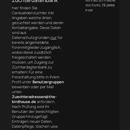
Konrad Schnaible
Von Konni
, 19 Jahre
hier finden Sie
n vor
Carduelidenzüchter inkl.
Angaben welche Arten
gezüchtet werden und deren
Kontaktangabe. Diese Daten
sind aus
Datenschutzgründen
nur
für
bereits angemeldete
Forenmitglieder zugängllich,
wobei diese zusätzlich
freigeschaltet werden
müssen, um Zugang zur
Züchterdagtenbank zu
erhalten! Für eine
Freischaltung bitte in Ihrem
Profil unter
Benutzergruppen
bewerben oder per Mail
unter:
Zuechteradressen@the-
birdhouse.de
anfordern.
Nach Prüfung wird Ihr
Benutzer der berechtigten
Gruppe hinzugefügt.
Eintragen neuer Daten,
Datenpflege, löschen usw.