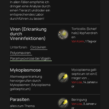
In allen Fällen empfehle ich
dringen eine Analyse durch
einen Tierarzt und/oder ein
entsprechendes Labor
durchführen zu lassen!
Viren (Erkrankung
Torticollis (Schief
durch
hals) Kopfverdreh
en
Vireninfektionen)
Von Konni
, 1 Tag vor
Unterforen:
Circoviren
Polyomaviren
Paramyxovirose bei Vögeln
Mykoplasmose
Mycoplasma galli
septicum ist ein E
Atemwegserkrankung
rreger von …
hervorgerufen durch
Von Lisa
, 14 Jahren v
Mykoplasmen (Mycoplasma
or
gallisepticum)
Parasiten
Beringung
Von Lisa
, 3 Jahren v
alles zum Thema
or