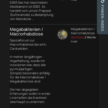
📋
ESB3 Das hier beschieben
Medikament ist ESB3 . Es
FINKEN-INDEX
handelt sich um ein Präparat
(Sulfonamide) zu Bekämpfung
von Kokzidiose …
Megabakterien /
Megabakterien /
Macrorhabdiose
Macrorhabdiose
Von Konni
, 2 Woche
Spezialforum zur
n vor
Macrorhabdiose bei einh.
Cardueliden.
In meiner langjährigen
Vogelhaltung, wurde mir
inzwischen klar, dass alle
pyrrhulaartigen
(Gimpel) besonders anfällig
für die Macrorhabdiose /
Megabakteriose sind.
Die hier abgegeben
Erfahrungen sollen in erster
Linie helfen die Krankheit
überhaupt zu erkennen.