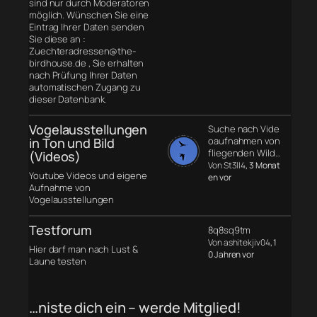
sind nur durch Moderatoren
möglich. Wünschen Sie eine
Eintrag Ihrer Daten senden
Sie diese an :
Zuechteradressen@the-
birdhouse.de , Sie erhalten
nach Prüfung Ihrer Daten
automatischen Zugang zu
dieser Datenbank.
Vogelausstellungen
Suche nach Vide
in Ton und Bild
oaufnahmen von
fliegenden Wild…
(Videos)
Von St3ll4
, 3 Monat
Youtube Videos und eigene
en vor
Aufnahme von
Vogelausstellungen
Testforum
8q8sq9tm
Von ashitekjiv04
, 1
Hier darf man nach Lust &
0 Jahren vor
Laune testen
…niste dich ein – werde Mitglied!