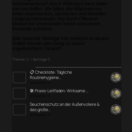
Seucheneinbruch durch Wildvögel kann jeden
von uns treffen. Wir bitten alle Mitglieder um
einen respektvollen, sachlichen und diskreten
Umgang miteinander. Nur durch Offenheit
können wir voneinander lernen und unsere
Bestände schützen.
Bitte beachtet: Beiträge hier ersetzen im akuten
Notfall niemals den Gang zu einem
vogelkundigen Tierarzt!
Themen: 3 / Beiträge: 3
📋 Checkliste: Tägliche
Routinehygiene…
Antworten: 0
🛠️ Praxis-Leitfaden: Wirksame …
Antworten: 0
Seuchenschutz an der Außenvoliere &
das große…
Antworten: 0