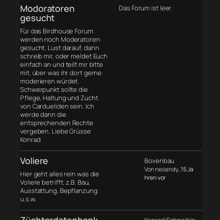
Modoratoren
Das Forum ist leer.
gesucht
Für das Birdhouse Forum
werden noch Moderatoren
gesucht. Lust darauf, dann
schreib mir, oder meldet Euch
einfach an und teilt mir bitte
mit, über was ihr dort gerne
moderieren würdet.
Schwerpunkt sollte die
Pflege, Haltung und Zucht
von Cardueliden sein. Ich
werde dann die
entsprechenden Rechte
vergeben. Liebe Grüsse
Konrad
Voliere
Boxenbau
Von neoandy
, 15 Ja
Hier geht alles rein was die
hren vor
Voliere betrifft. z.B. Bau,
Ausstattung, Bepflanzung
u.s.w.
Züchterdatenbank