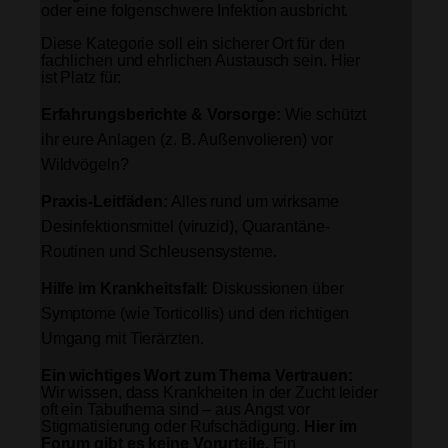
oder eine folgenschwere Infektion ausbricht.
Diese Kategorie soll ein sicherer Ort für den
fachlichen und ehrlichen Austausch sein. Hier
ist Platz für:
Erfahrungsberichte & Vorsorge:
Wie schützt
ihr eure Anlagen (z. B. Außenvolieren) vor
Wildvögeln?
Praxis-Leitfäden:
Alles rund um wirksame
Desinfektionsmittel (viruzid), Quarantäne-
Routinen und Schleusensysteme.
Hilfe im Krankheitsfall:
Diskussionen über
Symptome (wie Torticollis) und den richtigen
Umgang mit Tierärzten.
Ein wichtiges Wort zum Thema Vertrauen:
Wir wissen, dass Krankheiten in der Zucht leider
oft ein Tabuthema sind – aus Angst vor
Stigmatisierung oder Rufschädigung.
Hier im
Forum gibt es keine Vorurteile.
Ein