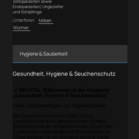
(Ektoparasiten sowie
Endoparasiten) Ungeziefer
und Schädlinge
Unterforen:
Milben
Würmer
Hygiene & Sauberkeit
Gesundheit, Hygiene & Seuchenschutz
📌 WICHTIG: Willkommen in der Kategorie
„Gesundheit, Hygiene & Seuchenschutz“
Liebe Züchterkollegen und Vogelliebhaber,
die Gesundheit unserer Vögel ist das
Fundament unseres gemeinsamen Hobbys.
Besonders bei der anspruchsvollen Zucht von
Cardueliden entscheiden oft Kleinigkeiten im
Alltag darüber, ob ein Bestand gesund bleibt