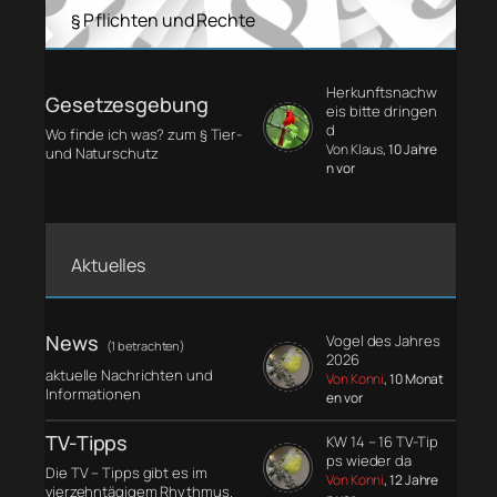
§ Pflichten und Rechte
Herkunftsnachw
Gesetzesgebung
eis bitte dringen
d
Wo finde ich was? zum § Tier-
Von Klaus
, 10 Jahre
und Naturschutz
n vor
Aktuelles
News
Vogel des Jahres
(1 betrachten)
2026
aktuelle Nachrichten und
Von Konni
, 10 Monat
Informationen
en vor
TV-Tipps
KW 14 – 16 TV-Tip
ps wieder da
Die TV – Tipps gibt es im
Von Konni
, 12 Jahre
vierzehntägigem Rhythmus.