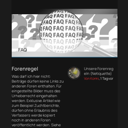
FAQ
Forenregel
Unsere Forenreg
eln (Netiquette)
Was darf ich hier nicht:
Von Konni
, 1 Tag vor
Beiträge dürfen keine Links zu
anderen Foren enthalten. Für
eingestellte Bilder muss das
Urheberrecht eingehalten
werden. Exklusive Artikel wie
zum Beispiel Zuchtberichte,
dürfen ohne Erlaubnis des
Verfassers werde kopiert
noch in anderen Foren
veröffentlicht werden. Siehe