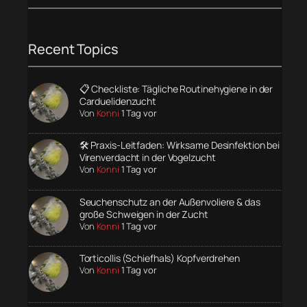
Recent Topics
📋 Checkliste: Tägliche Routinehygiene in der
Carduelidenzucht
Von
Konni
1 Tag vor
🛠️ Praxis-Leitfaden: Wirksame Desinfektion bei
Virenverdacht in der Vogelzucht
Von
Konni
1 Tag vor
Seuchenschutz an der Außenvoliere & das
große Schweigen in der Zucht
Von
Konni
1 Tag vor
Torticollis (Schiefhals) Kopfverdrehen
Von
Konni
1 Tag vor