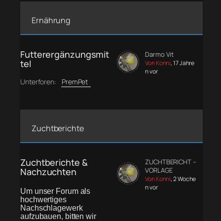
Ernährung
Futterergänzungsmit
Darmo Vit
tel
Von Konni
, 17 Jahre
n vor
Unterforen:
PremPet
Zuchtberichte
Zuchtberichte &
ZUCHTBERICHT –
Nachzuchten
VORLAGE
Von Konni
, 2 Woche
n vor
Um unser Forum als
hochwertiges
Nachschlagewerk
aufzubauen, bitten wir