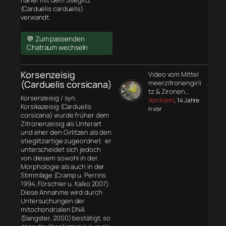
näher mit dem Stieglitz
(Carduelis carduelis)
verwandt.
💬 Zum passenden
Chatraum wechseln
Korsenzeisig
Video vom Mittel
(Carduelis corsicana)
meerzitronengirli
tz & Zironen…
Korsenzeisig / syn.
Von Konni
, 14 Jahre
Korsikazeisig (Carduelis
n vor
corsicana) wurde früher dem
Zitronenzeisig als Unterart
und eher den Girlitzen als den
stieglitzartige zugeordnet. er
unterscheidet sich jedoch
von diesem sowohl in der
Morphologie
als auch in der
Stimmlage (Cramp u. Perrins
1994, Förschler u. Kalko 2007).
Diese Annahme wird durch
Untersuchungen der
mitochondrialen DNA
(Sangster, 2000) bestätigt, so