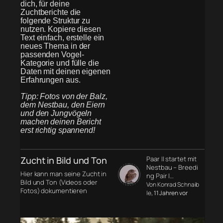
dich, für deine
Zuchtberichte die
folgende Struktur zu
nutzen. Kopiere diesen
Text einfach, erstelle ein
neues Thema in der
passenden Vogel-
Kategorie und fülle die
Daten mit deinen eigenen
Erfahrungen aus.
Tipp: Fotos von der Balz,
dem Nestbau, den Eiern
und den Jungvögeln
machen deinen Bericht
erst richtig spannend!
Zucht in Bild und Ton
Paar II startet mit
Nestbau – Breedi
Hier kann man seine Zucht in
ng Pair I…
Bild und Ton (Videos oder
Von Konrad Schnaib
Fotos) dokumentieren
le
, 11 Jahren vor