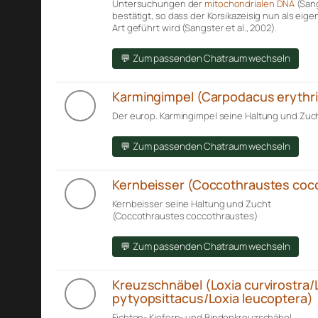
Untersuchungen der
mitochondrialen DNA
(Sang
bestätigt, so dass der Korsikazeisig nun als eig
Art geführt wird (Sangster et al., 2002).
💬 Zum passenden Chatraum wechseln
Karmingimpel (Carpodacus erythr
Der europ. Karmingimpel seine Haltung und Zuch
💬 Zum passenden Chatraum wechseln
Kernbeisser (Coccothraustes coc
Kernbeisser seine Haltung und Zucht
(Coccothraustes coccothraustes)
💬 Zum passenden Chatraum wechseln
Kreuzschnäbel (Loxia curvirostra/
pytyopsittacus/Loxia leucoptera)
Fichten- Kiefern- und Bindenkreuzschäbel