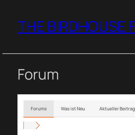
Zum
Inhalt
THE BIRDHOUSE F
springen
Forum
Forums
Was ist Neu
Aktueller Beitrag