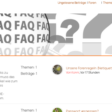
Ungelesene Beiträge
|
Foren
|
Them
Themen: 1
Unsere Forenregeln (Netiquet
nks zu
Von Konni
, Vor 17 Stunden
Beiträge: 1
r muss das
ikel wie zum
es
n
HE-
um.
Themen: 1
Passwort vergessen?