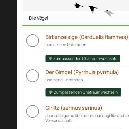
Die Vögel
Birkenzeisige (Carduelis flammea)
und dessen Unterarten
💬 Zum passenden Chatraum wechseln
Der Gimpel (Pyrrhula pyrrhula)
und seine Unterarten
💬 Zum passenden Chatraum wechseln
Girlitz (serinus serinus)
aber auch gerne über den Kanariengirlitz und s
Verwandschaft