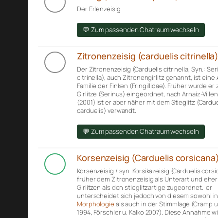
Der Erlenzeisig
💬 Zum passenden Chatraum wechseln
Zitronenzeisig (carduelis citrinella
Der Zitronenzeisig (Carduelis citrinella, Syn.: Se
citrinella), auch Zitronengirlitz genannt, ist eine
Familie der Finken (Fringillidae). Früher wurde er
Girlitze (Serinus) eingeordnet, nach Arnaiz-Villena
(2001) ist er aber näher mit dem Stieglitz (Cardue
carduelis) verwandt.
💬 Zum passenden Chatraum wechseln
Korsenzeisig (Carduelis corsicana
Korsenzeisig / syn. Korsikazeisig (Carduelis cors
früher dem Zitronenzeisig als Unterart und ehe
Girlitzen als den stieglitzartige zugeordnet. er
unterscheidet sich jedoch von diesem sowohl in
Morphologie
als auch in der Stimmlage (Cramp u.
1994, Förschler u. Kalko 2007). Diese Annahme w