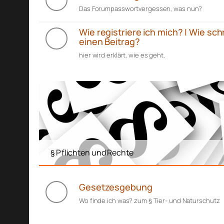
Das Forumpasswortvergessen, was nun?
Wie registriere ich mich? | Wie sch
einen Beitrag?
hier wird erklärt, wie es geht.
§ Pflichten und Rechte
Gesetzesgebung
Wo finde ich was? zum § Tier- und Naturschutz