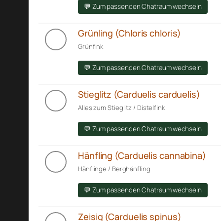
💬 Zum passenden Chatraum wechseln
Grünling (Chloris chloris)
Grünfink
💬 Zum passenden Chatraum wechseln
Stieglitz (Carduelis carduelis)
Alles zum Stieglitz / Distelfink
💬 Zum passenden Chatraum wechseln
Hänfling (Carduelis cannabina)
Hänflinge / Berghänfling
💬 Zum passenden Chatraum wechseln
Zeisig (Carduelis spinus)