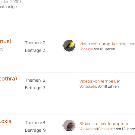
ster, 2000)
enständige
inus)
Themen: 2
Video vom europ. Karmingimpe
t.
Von Lisa
, Vor 16 Jahren
Beiträge: 3
cothra)
Themen: 2
Videos von Kernbeißer
Von iskete
, Vor 19 Jahren
Beiträge: 3
Loxia
Themen: 3
Studie zu Loxia leucoptera
Von Konrad Schnaible
, Vor 12 Jahr
Beiträge: 9