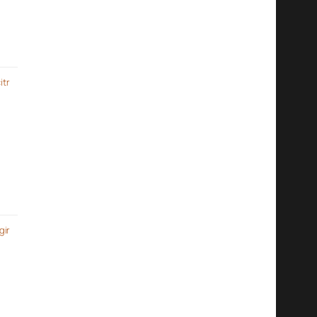
itr
gir