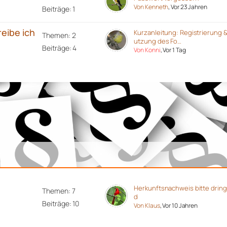
Von Kenneth
, Vor 23 Jahren
Beiträge: 1
reibe ich
Kurzanleitung: Registrierung 
Themen: 2
utzung des Fo…
Beiträge: 4
Von Konni
, Vor 1 Tag
Herkunftsnachweis bitte drin
Themen: 7
d
Beiträge: 10
Von Klaus
, Vor 10 Jahren