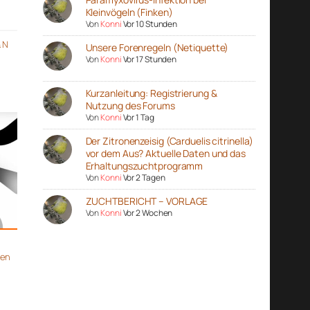
Kleinvögeln (Finken)
Von
Konni
Vor 10 Stunden
& N
Unsere Forenregeln (Netiquette)
Von
Konni
Vor 17 Stunden
Kurzanleitung: Registrierung &
Nutzung des Forums
Von
Konni
Vor 1 Tag
Der Zitronenzeisig (Carduelis citrinella)
vor dem Aus? Aktuelle Daten und das
Erhaltungszuchtprogramm
Von
Konni
Vor 2 Tagen
ZUCHTBERICHT – VORLAGE
Von
Konni
Vor 2 Wochen
gen