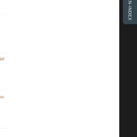
FINKEN-INDEX
Nat
 wi