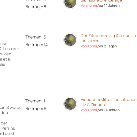
Sibirische Erlenzeisige
Von Konni
, Vor 14 Jahren
Beiträge: 8
)
Der Zitronenzeisig (Carduelis c
Themen: 6
inella) vor…
rinus
Beiträge: 14
Von Konni
, Vor 2 Tagen
 Art aus der
 zu den
 et al.
lis
)
Video vom Mittelmeerzitronen
Themen: 1
litz & Zironen…
icana) wurde
Beiträge: 6
Von Konni
, Vor 14 Jahren
r den
 der
 Perrins
ird durch