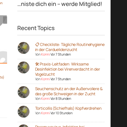
…niste dich ein – werde Mitglied!
en
Recent Topics
📋 Checkliste: Tägliche Routinehygiene
in der Carduelidenzucht
Von
Konni
Vor 7 Stunden
🛠️ Praxis-Leitfaden: Wirksame
Desinfektion bei Virenverdacht in der
Vogelzucht
te)
Von
Konni
Vor 7 Stunden
Seuchenschutz an der Außenvoliere &
das große Schweigen in der Zucht
Von
Konni
Vor 8 Stunden
Torticollis (Schiefhals) Kopfverdrehen
Von
Konni
Vor 10 Stunden
Paramyxovirus-Infektion bei