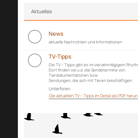
Aktuelles
News
aktuelle Nachrichten und Informationen
TV-Tipps
Die TV – Tipps gibt es im vierzehntägigem Rhyt
Dort finden sie u.a. die Sendetermine von
Tierdokumentationen bzw.
Sendungen, die sich mit Tieren beschäftigen.
Unterforen:
Die aktuellen TV – Tipps im Detail als PDF her