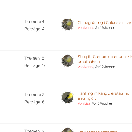
Themen: 3
Chinagrünling ( Chloris sinica)
Von Konni
, Vor 19 Jahren
Beiträge: 4
Stieglitz Carduelis carduelis / 
Themen: 8
uraufnahme…
Beiträge: 17
Von Konni
, Vor 12 Jahren
Hänfling im Käfig … erstaunlich
Themen: 2
e ruhig d…
Beiträge: 6
Von Lisa
, Vor 3 Wochen
Themen: 4