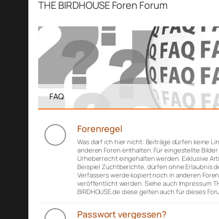
THE BIRDHOUSE Foren Forum
FAQ
Forenregel
Was darf ich hier nicht: Beiträge dürfen keine Li
anderen Foren enthalten. Für eingestellte Bilde
Urheberrecht eingehalten werden. Exklusive Art
Beispiel Zuchtberichte, dürfen ohne Erlaubnis d
Verfassers werde kopiert noch in anderen Fore
veröffentlicht werden. Siehe auch Impressum T
BIRDHOUSE.de diese gelten auch für dieses For
Passwort vergessen?