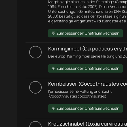
Morphologie
als auch in der Stimmlage (Cramp 
1994, Förschler u. Kalko 2007). Diese Annahme
Untersuchungen der
mitochondrialen DNA
(Sa
2000) bestätigt, so dass der Korsikazeisig nun 
eigenständige Art geführt wird (Sangster et al.
💬 Zum passenden Chatraum wechseln
Karmingimpel (Carpodacus eryth
Der europ. Karmingimpel seine Haltung und Zu
💬 Zum passenden Chatraum wechseln
Kernbeisser (Coccothraustes co
Kernbeisser seine Haltung und Zucht
(Coccothraustes coccothraustes)
💬 Zum passenden Chatraum wechseln
Kreuzschnäbel (Loxia curvirostra