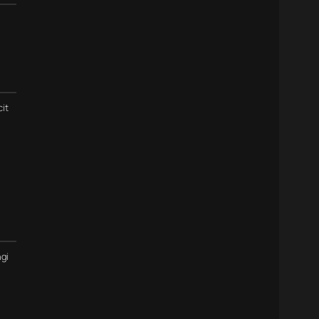
cit
gi