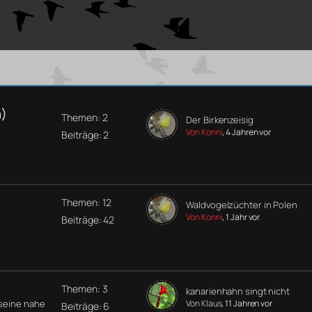
a)
Themen: 2
Der Birkenzeisig
Von Konni
, 4 Jahren vor
Beiträge: 2
Themen: 12
Waldvogelzüchter in Polen
Von Konni
, 1 Jahr vor
Beiträge: 42
Themen: 3
kanarienhahn singt nicht
 seine nahe
Von Klaus
, 11 Jahren vor
Beiträge: 6