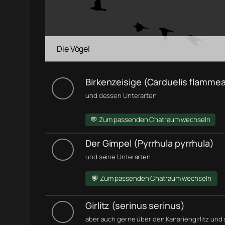
Die Vögel
Birkenzeisige (Carduelis flamme
und dessen Unterarten
💬 Zum passenden Chatraum wechseln
Der Gimpel (Pyrrhula pyrrhula)
und seine Unterarten
💬 Zum passenden Chatraum wechseln
Girlitz (serinus serinus)
aber auch gerne über den Kanariengirlitz und