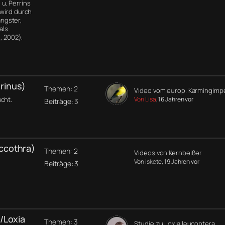
u. Perrins
 wird durch
ngster,
als
, 2002).
rinus)
Themen: 2
Video vom europ. Karmingimp
cht.
Von Lisa
, 16 Jahren vor
Beiträge: 3
ccothra)
Themen: 2
Videos von Kernbeißer
Von iskete
, 19 Jahren vor
Beiträge: 3
/Loxia
Themen: 3
Studie zu Loxia leucoptera