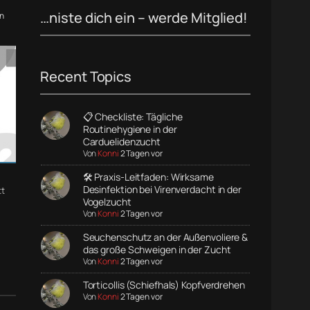
…niste dich ein – werde Mitglied!
n
Recent Topics
📋 Checkliste: Tägliche
Routinehygiene in der
Carduelidenzucht
Von
Konni
2 Tagen vor
🛠️ Praxis-Leitfaden: Wirksame
Desinfektion bei Virenverdacht in der
t
Vogelzucht
Von
Konni
2 Tagen vor
Seuchenschutz an der Außenvoliere &
das große Schweigen in der Zucht
Von
Konni
2 Tagen vor
Torticollis (Schiefhals) Kopfverdrehen
Von
Konni
2 Tagen vor