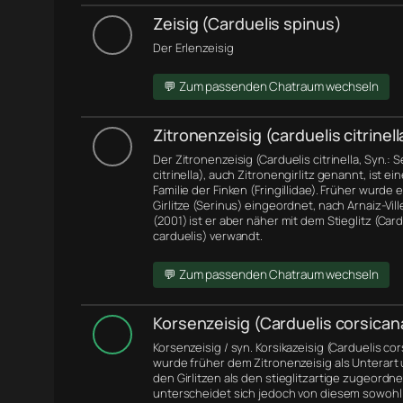
Zeisig (Carduelis spinus)
Der Erlenzeisig
💬 Zum passenden Chatraum wechseln
Zitronenzeisig (carduelis citrinell
Der Zitronenzeisig (Carduelis citrinella, Syn.: 
citrinella), auch Zitronengirlitz genannt, ist ei
Familie der Finken (Fringillidae). Früher wurde 
Girlitze (Serinus) eingeordnet, nach Arnaiz-Ville
(2001) ist er aber näher mit dem Stieglitz (Card
carduelis) verwandt.
💬 Zum passenden Chatraum wechseln
Korsenzeisig (Carduelis corsican
Korsenzeisig / syn. Korsikazeisig (Carduelis co
wurde früher dem Zitronenzeisig als Unterart
den Girlitzen als den stieglitzartige zugeordne
unterscheidet sich jedoch von diesem sowohl 