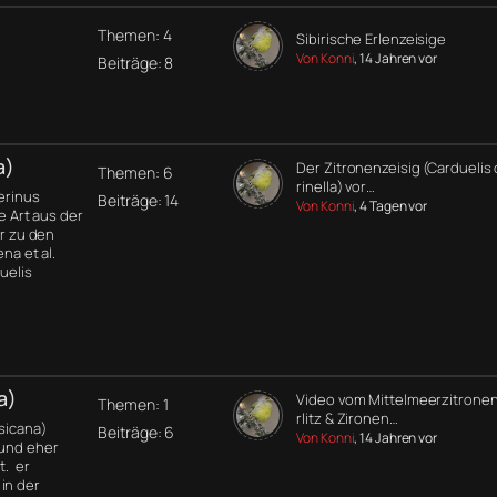
Themen: 4
Sibirische Erlenzeisige
Von Konni
, 14 Jahren vor
Beiträge: 8
a)
Der Zitronenzeisig (Carduelis 
Themen: 6
rinella) vor…
Serinus
Beiträge: 14
Von Konni
, 4 Tagen vor
ne Art aus der
er zu den
na et al.
uelis
a)
Video vom Mittelmeerzitronen
Themen: 1
rlitz & Zironen…
rsicana)
Beiträge: 6
Von Konni
, 14 Jahren vor
 und eher
t. er
in der