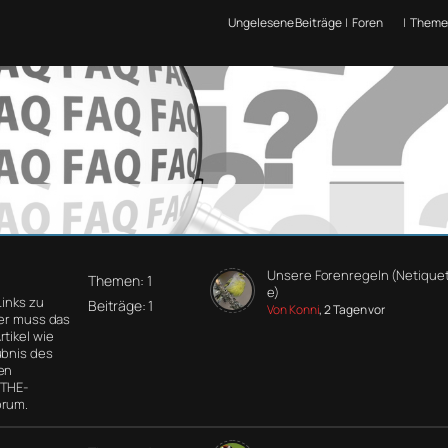
Ungelesene Beiträge
|
Foren
|
Theme
Unsere Forenregeln (Netiquet
Themen: 1
e)
Links zu
Beiträge: 1
Von Konni
, 2 Tagen vor
der muss das
tikel wie
ubnis des
en
 THE-
orum.