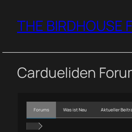
Zum
Inhalt
THE BIRDHOUSE F
springen
Cardueliden For
Forums
Was ist Neu
Aktueller Beitr