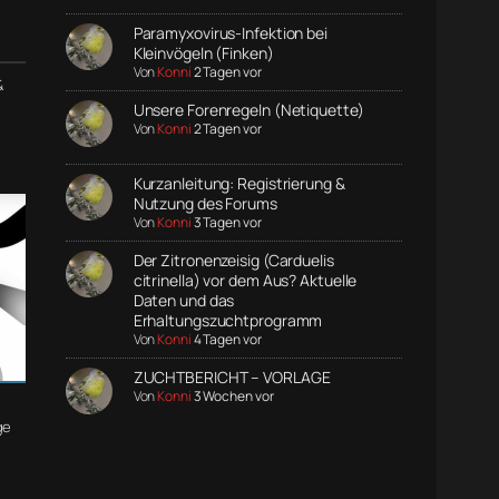
Paramyxovirus-Infektion bei
Kleinvögeln (Finken)
Von
Konni
2 Tagen vor
&
Unsere Forenregeln (Netiquette)
Von
Konni
2 Tagen vor
Kurzanleitung: Registrierung &
Nutzung des Forums
Von
Konni
3 Tagen vor
Der Zitronenzeisig (Carduelis
citrinella) vor dem Aus? Aktuelle
Daten und das
Erhaltungszuchtprogramm
Von
Konni
4 Tagen vor
ZUCHTBERICHT – VORLAGE
Von
Konni
3 Wochen vor
ge