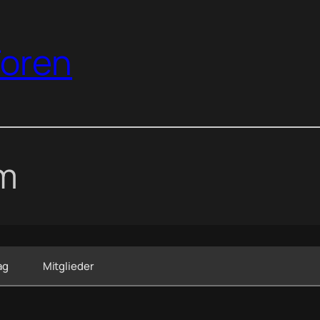
oren
um
ag
Mitglieder