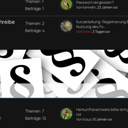
Themen: 1
Passwort vergessen?
Von Kenneth
, 23 Jahren vor
Beiträge: 1
chreibe
Kurzanleitung: Registrierung 
Themen: 2
Nutzung des Fo…
Beiträge: 4
Von Konni
, 3 Tagen vor
Herkunftsnachweis bitte drin
Themen: 7
nd
Beiträge: 10
z
Von Klaus
, 10 Jahren vor