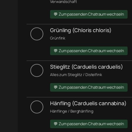
Verwandschaft
💬 Zum passenden Chatraum wechseln
Grünling (Chloris chloris)
Grünfink
💬 Zum passenden Chatraum wechseln
Stieglitz (Carduelis carduelis)
Alles zum Stieglitz / Distelfink
💬 Zum passenden Chatraum wechseln
Hänfling (Carduelis cannabina)
Hänflinge / Berghänfling
💬 Zum passenden Chatraum wechseln