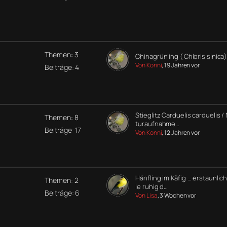
Themen: 3
Chinagrünling ( Chloris sinica)
Von Konni
, 19 Jahren vor
Beiträge: 4
Stieglitz Carduelis carduelis /
Themen: 8
turaufnahme…
Beiträge: 17
Von Konni
, 12 Jahren vor
Hänfling im Käfig … erstaunlic
Themen: 2
ie ruhig d…
Beiträge: 6
Von Lisa
, 3 Wochen vor