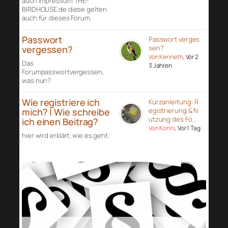
auch Impressum THE-
BIRDHOUSE.de diese gelten
auch für dieses Forum.
Passwort
Passwort verges
vergessen?
sen?
Von Kenneth
, Vor 2
Das
3 Jahren
Forumpasswortvergessen,
was nun?
Wie registriere ich
Kurzanleitung: R
mich? | Wie schreibe
egistrierung & N
utzung des Fo…
ich einen Beitrag?
Von Konni
, Vor 1 Tag
hier wird erklärt, wie es geht.