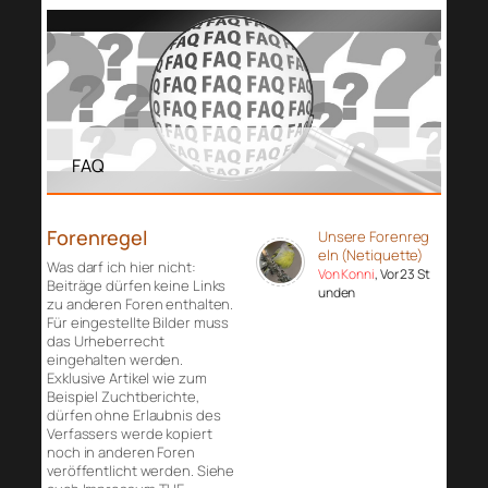
FAQ
Forenregel
Unsere Forenreg
eln (Netiquette)
Was darf ich hier nicht:
Von Konni
, Vor 23 St
Beiträge dürfen keine Links
unden
zu anderen Foren enthalten.
Für eingestellte Bilder muss
das Urheberrecht
eingehalten werden.
Exklusive Artikel wie zum
Beispiel Zuchtberichte,
dürfen ohne Erlaubnis des
Verfassers werde kopiert
noch in anderen Foren
veröffentlicht werden. Siehe