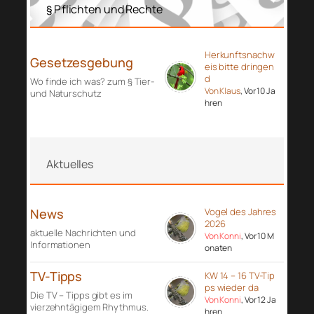
§ Pflichten und Rechte
Herkunftsnachw
Gesetzesgebung
eis bitte dringen
d
Wo finde ich was? zum § Tier-
Von Klaus
, Vor 10 Ja
und Naturschutz
hren
Aktuelles
News
Vogel des Jahres
2026
aktuelle Nachrichten und
Von Konni
, Vor 10 M
Informationen
onaten
TV-Tipps
KW 14 – 16 TV-Tip
ps wieder da
Die TV – Tipps gibt es im
Von Konni
, Vor 12 Ja
vierzehntägigem Rhythmus.
hren