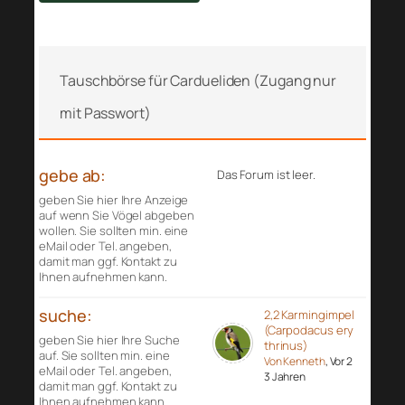
Tauschbörse für Cardueliden (Zugang nur
mit Passwort)
gebe ab:
Das Forum ist leer.
geben Sie hier Ihre Anzeige
auf wenn Sie Vögel abgeben
wollen. Sie sollten min. eine
eMail oder Tel. angeben,
damit man ggf. Kontakt zu
Ihnen aufnehmen kann.
suche:
2,2 Karmingimpel
(Carpodacus ery
geben Sie hier Ihre Suche
thrinus)
auf. Sie sollten min. eine
Von Kenneth
, Vor 2
eMail oder Tel. angeben,
3 Jahren
damit man ggf. Kontakt zu
Ihnen aufnehmen kann.