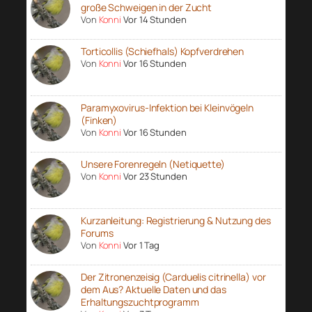
große Schweigen in der Zucht
Von
Konni
Vor 14 Stunden
Torticollis (Schiefhals) Kopfverdrehen
Von
Konni
Vor 16 Stunden
Paramyxovirus-Infektion bei Kleinvögeln
(Finken)
Von
Konni
Vor 16 Stunden
Unsere Forenregeln (Netiquette)
Von
Konni
Vor 23 Stunden
Kurzanleitung: Registrierung & Nutzung des
Forums
Von
Konni
Vor 1 Tag
Der Zitronenzeisig (Carduelis citrinella) vor
dem Aus? Aktuelle Daten und das
Erhaltungszuchtprogramm