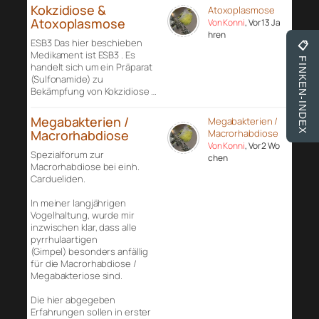
Kokzidiose &
Atoxoplasmose
Atoxoplasmose
Von Konni
, Vor 13 Ja
hren
ESB3 Das hier beschieben
📋
Medikament ist ESB3 . Es
FINKEN-INDEX
handelt sich um ein Präparat
(Sulfonamide) zu
Bekämpfung von Kokzidiose …
Megabakterien /
Megabakterien /
Macrorhabdiose
Macrorhabdiose
Von Konni
, Vor 2 Wo
Spezialforum zur
chen
Macrorhabdiose bei einh.
Cardueliden.
In meiner langjährigen
Vogelhaltung, wurde mir
inzwischen klar, dass alle
pyrrhulaartigen
(Gimpel) besonders anfällig
für die Macrorhabdiose /
Megabakteriose sind.
Die hier abgegeben
Erfahrungen sollen in erster