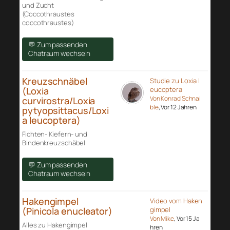
und Zucht
(Coccothraustes
coccothraustes)
💬 Zum passenden
Chatraum wechseln
Kreuzschnäbel
Studie zu Loxia l
(Loxia
eucoptera
Von Konrad Schnai
curvirostra/Loxia
ble
, Vor 12 Jahren
pytyopsittacus/Loxi
a leucoptera)
Fichten- Kiefern- und
Bindenkreuzschäbel
💬 Zum passenden
Chatraum wechseln
Hakengimpel
Video vom Haken
(Pinicola enucleator)
gimpel
Von Mike
, Vor 15 Ja
Alles zu Hakengimpel
hren