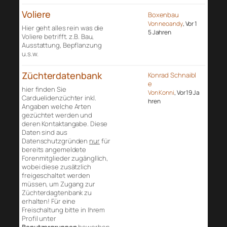
Voliere
Boxenbau
Von neoandy
, Vor 1
Hier geht alles rein was die
5 Jahren
Voliere betrifft. z.B. Bau,
Ausstattung, Bepflanzung
u.s.w.
Züchterdatenbank
Konrad Schnaibl
e
hier finden Sie
Von Konni
, Vor 19 Ja
Carduelidenzüchter inkl.
hren
Angaben welche Arten
gezüchtet werden und
deren Kontaktangabe. Diese
Daten sind aus
Datenschutzgründen
nur
für
bereits angemeldete
Forenmitglieder zugängllich,
wobei diese zusätzlich
freigeschaltet werden
müssen, um Zugang zur
Züchterdagtenbank zu
erhalten! Für eine
Freischaltung bitte in Ihrem
Profil unter