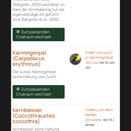
(Sangster, 2000) bestätigt, so
dass der Korsikazeisig nun als
eigenständige Art geführt
wird (Sangster et al., 2002).
💬 Zum passenden
Chatraum wechseln
Karmingimpel
Video vom euro
(Carpodacus
p. Karmingimpel
Von Lisa
, Vor 16 Jah
erythrinus)
ren
Der europ. Karmingimpel
seine Haltung und Zucht.
💬 Zum passenden
Chatraum wechseln
Kernbeisser
Videos von Kern
(Coccothraustes
beißer
Von iskete
, Vor 19 J
coccothra)
ahren
Kernbeisser seine Haltung