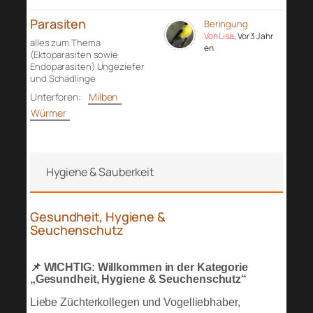
Parasiten
Beringung
Von Lisa
, Vor 3 Jahr
alles zum Thema
en
(Ektoparasiten sowie
Endoparasiten) Ungeziefer
und Schädlinge
Unterforen:
Milben
Würmer
Hygiene & Sauberkeit
Gesundheit, Hygiene &
Seuchenschutz
📌 WICHTIG: Willkommen in der Kategorie
„Gesundheit, Hygiene & Seuchenschutz“
Liebe Züchterkollegen und Vogelliebhaber,