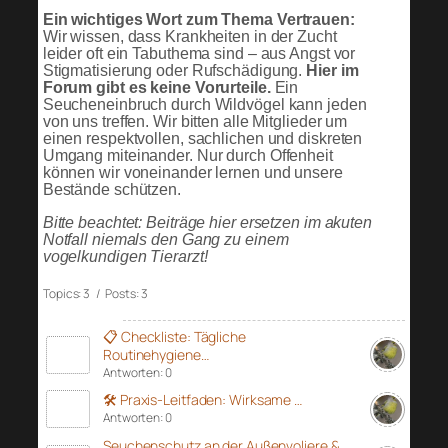
Ein wichtiges Wort zum Thema Vertrauen:
Wir wissen, dass Krankheiten in der Zucht
leider oft ein Tabuthema sind – aus Angst vor
Stigmatisierung oder Rufschädigung.
Hier im
Forum gibt es keine Vorurteile.
Ein
Seucheneinbruch durch Wildvögel kann jeden
von uns treffen. Wir bitten alle Mitglieder um
einen respektvollen, sachlichen und diskreten
Umgang miteinander. Nur durch Offenheit
können wir voneinander lernen und unsere
Bestände schützen.
Bitte beachtet: Beiträge hier ersetzen im akuten
Notfall niemals den Gang zu einem
vogelkundigen Tierarzt!
Topics: 3 / Posts: 3
📋 Checkliste: Tägliche
Routinehygiene…
Antworten: 0
🛠️ Praxis-Leitfaden: Wirksame …
Antworten: 0
Seuchenschutz an der Außenvoliere &