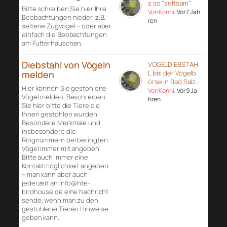
s so "seltsam"
Bitte schreiben Sie hier Ihre
Von Konni
, Vor 7 Jah
Beobachtungen nieder. z.B.
ren
seltene Zugvögel – oder aber
einfach die Beobachtungen
am Futterhäuschen.
Diebstahl von Vögeln
VOGELDIEBSTAH
melden
L bei der Vogelb
örse in Bad Salz…
Hier können Sie gestohlene
Von Konni
, Vor 9 Ja
Vögel melden. Beschreiben
hren
Sie hier bitte die Tiere die
Ihnen gestohlen wurden.
Besondere Merkmale und
insbesondere die
Ringnummern bei beringten
Vögel immer mit angeben.
Bitte auch immer eine
Kontaktmöglichkeit angeben
– man kann aber auch
jederzeit an Info@hte-
birdhouse.de eine Nachricht
sende, wenn man zu den
gestohlene Tieren Hinweise
geben kann.