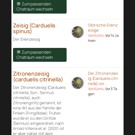
💬 Zum passenden
Chatraum wechseln
Zeisig (Carduelis
Sibirische Erlenz
spinus)
eisige
Von Konni
, Vor 14 Ja
Der Erlenzeisig
hren
💬 Zum passenden
Chatraum wechseln
Zitronenzeisig
Der Zitronenzeis
(carduelis citrinella)
ig (Carduelis citri
nella) vor…
Der Zitronenzeisig (Carduelis
Von Konni
, Vor 3 Ta
citrinella, Syn.: Serinus
gen
citrinella), auch
Zitronengirlitz genannt, ist
eine Art aus der Familie der
Finken (Fringillidae). Früher
wurde er zu den Girlitze
(Serinus) eingeordnet, nach
Arnaiz-Villena et al. (2001) ist
er aber näher mit dem