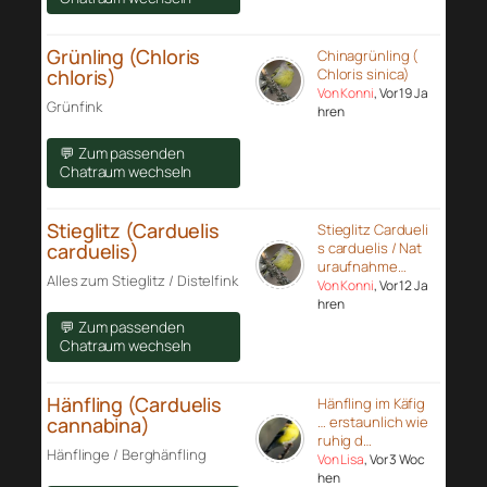
Grünling (Chloris
Chinagrünling (
chloris)
Chloris sinica)
Von Konni
, Vor 19 Ja
Grünfink
hren
💬 Zum passenden
Chatraum wechseln
Stieglitz (Carduelis
Stieglitz Cardueli
carduelis)
s carduelis / Nat
uraufnahme…
Alles zum Stieglitz / Distelfink
Von Konni
, Vor 12 Ja
hren
💬 Zum passenden
Chatraum wechseln
Hänfling (Carduelis
Hänfling im Käfig
cannabina)
… erstaunlich wie
ruhig d…
Hänflinge / Berghänfling
Von Lisa
, Vor 3 Woc
hen