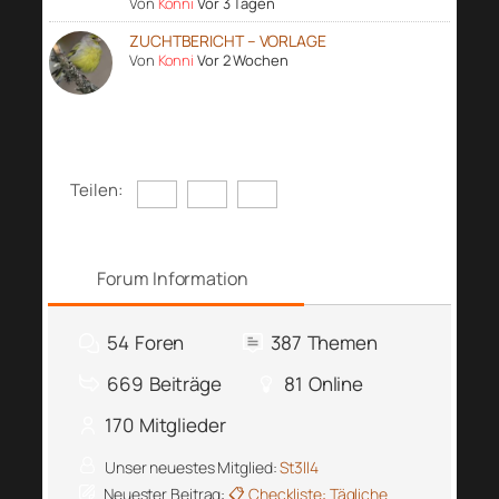
Von
Konni
Vor 3 Tagen
ZUCHTBERICHT – VORLAGE
Von
Konni
Vor 2 Wochen
Teilen:
Forum Information
54
Foren
387
Themen
669
Beiträge
81
Online
170
Mitglieder
Unser neuestes Mitglied:
St3ll4
Neuester Beitrag:
📋 Checkliste: Tägliche