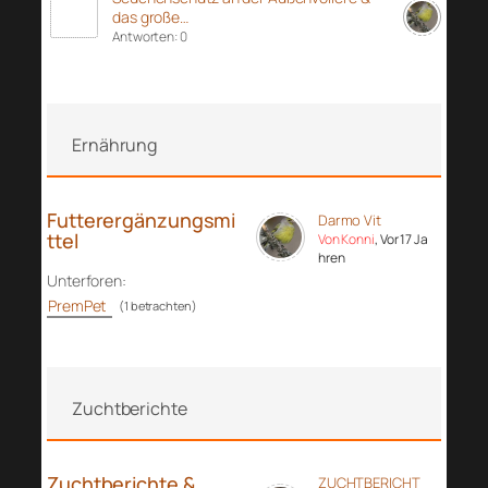
das große…
Antworten: 0
Ernährung
Futterergänzungsmi
Darmo Vit
ttel
Von Konni
, Vor 17 Ja
hren
Unterforen:
PremPet
(1 betrachten)
Zuchtberichte
Zuchtberichte &
ZUCHTBERICHT