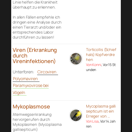
Linie helfen die Krankheit
überhaupt zu erkennen.
In allen Fällen empfehle ich
dringen eine Analyse durch
einen Tierarzt und/oder ein
entsprechendes Labor
durchführen zu lassen!
Viren (Erkrankung
Torticollis (Schief
durch
hals) Kopfverdre
hen
Vireninfektionen)
Von Konni
, Vor 15 St
unden
Unterforen:
Circoviren
Polyomaviren
Paramyxovirose bei
Vögeln
Mykoplasmose
Mycoplasma galli
septicum ist ein
Atemwegserkrankung
Erreger von …
hervorgerufen durch
Von Lisa
, Vor 14 Jah
Mykoplasmen (Mycoplasma
ren
gallisepticum)