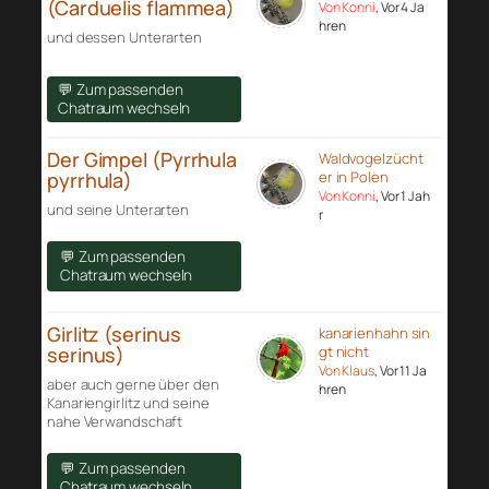
(Carduelis flammea)
Von Konni
, Vor 4 Ja
hren
und dessen Unterarten
💬 Zum passenden
Chatraum wechseln
Der Gimpel (Pyrrhula
Waldvogelzücht
pyrrhula)
er in Polen
Von Konni
, Vor 1 Jah
und seine Unterarten
r
💬 Zum passenden
Chatraum wechseln
Girlitz (serinus
kanarienhahn sin
serinus)
gt nicht
Von Klaus
, Vor 11 Ja
aber auch gerne über den
hren
Kanariengirlitz und seine
nahe Verwandschaft
💬 Zum passenden
Chatraum wechseln