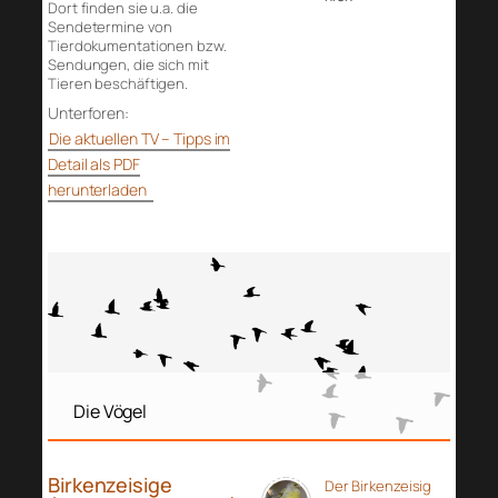
Dort finden sie u.a. die
Sendetermine von
Tierdokumentationen bzw.
Sendungen, die sich mit
Tieren beschäftigen.
Unterforen:
Die aktuellen TV – Tipps im
Detail als PDF
herunterladen
Die Vögel
Birkenzeisige
Der Birkenzeisig