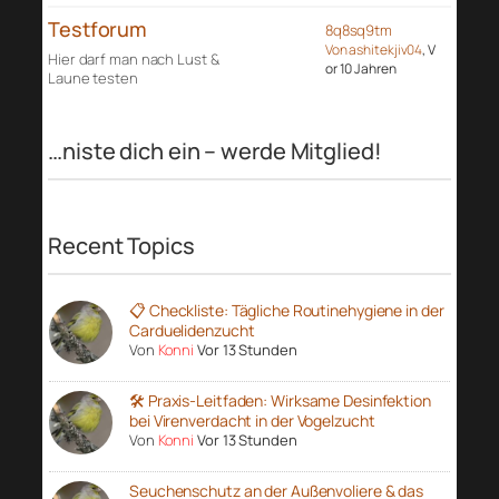
Testforum
8q8sq9tm
Von ashitekjiv04
, V
Hier darf man nach Lust &
or 10 Jahren
Laune testen
…niste dich ein – werde Mitglied!
Recent Topics
📋 Checkliste: Tägliche Routinehygiene in der
Carduelidenzucht
Von
Konni
Vor 13 Stunden
🛠️ Praxis-Leitfaden: Wirksame Desinfektion
bei Virenverdacht in der Vogelzucht
Von
Konni
Vor 13 Stunden
Seuchenschutz an der Außenvoliere & das