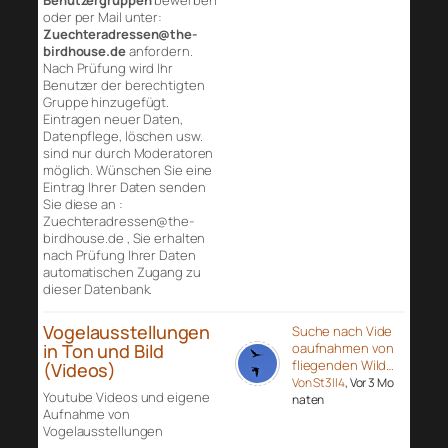
Benutzergruppen
bewerben
oder per Mail unter:
Zuechteradressen@the-
birdhouse.de
anfordern.
Nach Prüfung wird Ihr
Benutzer der berechtigten
Gruppe hinzugefügt.
Eintragen neuer Daten,
Datenpflege, löschen usw.
sind nur durch Moderatoren
möglich. Wünschen Sie eine
Eintrag Ihrer Daten senden
Sie diese an :
Zuechteradressen@the-
birdhouse.de , Sie erhalten
nach Prüfung Ihrer Daten
automatischen Zugang zu
dieser Datenbank.
Vogelausstellungen
Suche nach Vide
in Ton und Bild
oaufnahmen von
fliegenden Wild…
(Videos)
Von St3ll4
, Vor 3 Mo
Youtube Videos und eigene
naten
Aufnahme von
Vogelausstellungen