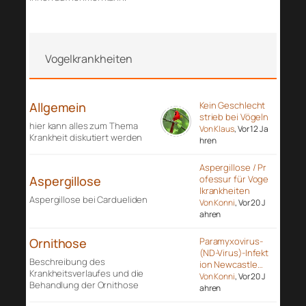
Vogelkrankheiten
Allgemein
Kein Geschlecht
strieb bei Vögeln
hier kann alles zum Thema
Von Klaus
, Vor 12 Ja
Krankheit diskutiert werden
hren
Aspergillose / Pr
Aspergillose
ofessur für Voge
lkrankheiten
Aspergillose bei Cardueliden
Von Konni
, Vor 20 J
ahren
Ornithose
Paramyxovirus-
(ND-Virus)-Infekt
Beschreibung des
ion Newcastle…
Krankheitsverlaufes und die
Von Konni
, Vor 20 J
Behandlung der Ornithose
ahren