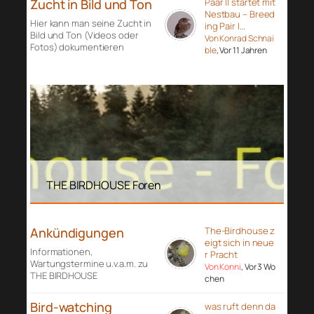
Zucht in Bild und Ton
Paar II startet mit
Nestbau – Breed
Hier kann man seine Zucht in
ing Pair I…
Bild und Ton (Videos oder
Von Konrad Schnai
Fotos) dokumentieren
ble
, Vor 11 Jahren
THE BIRDHOUSE Foren
Ankündigungen
The-Birdhouse z
eigt sich in neue
Informationen,
r Pracht
Wartungstermine u.v.a.m. zu
Von Konni
, Vor 3 Wo
THE BIRDHOUSE
chen
Bird-watching
was ruft denn da