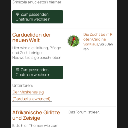
(Pinicola enucleator) hierher
💬 Zum passenden
Chatraum wechseln
Cardueliden der
Die Zucht beim R
neuen Welt
oten Cardinal
Von Klaus
, Vor 8 Jah
Hier wird die Haltung, Pflege
ren
und Zucht einiger
Neuweltzeisige beschrieben
💬 Zum passenden
Chatraum wechseln
Unterforen:
Der Maskenzeisig
(Carduelis lawrencei)
Afrikanische Girlitze
Das Forum ist leer.
und Zeisige
Bitte hier Themen wie zum