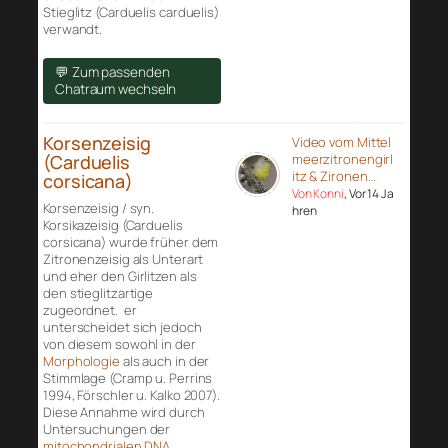
Stieglitz (Carduelis carduelis)
verwandt.
💬 Zum passenden
Chatraum wechseln
Korsenzeisig
Video vom Mittel
(Carduelis
meerzitronengirl
itz & Zironen…
corsicana)
Von Konni
, Vor 14 Ja
Korsenzeisig / syn.
hren
Korsikazeisig (Carduelis
corsicana) wurde früher dem
Zitronenzeisig als Unterart
und eher den Girlitzen als
den stieglitzartige
zugeordnet. er
unterscheidet sich jedoch
von diesem sowohl in der
Morphologie
als auch in der
Stimmlage (Cramp u. Perrins
1994, Förschler u. Kalko 2007).
Diese Annahme wird durch
Untersuchungen der
mitochondrialen DNA