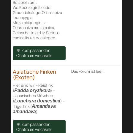
Beispiel zum :
Weißbürzelgirlitz oder
GrauedelsängerOchrospiza
leucopygia,
Mozambiquegirlitz
Ochrospiza mozambica,
Gelbscheitelgirlitz Serinus
canicollis u.s.w. ablegen
💬 Zum passenden
Chatraum wechseln
Asiatische Finken
Das Forum ist leer.
(Exoten)
Hier sind wir – Reisfink
(
Padda oryzivora
) –
Japanisches Mövchen
(
Lonchura domestica
) –
Tigerfink (
Amandava
amandava
),
💬 Zum passenden
Chatraum wechseln