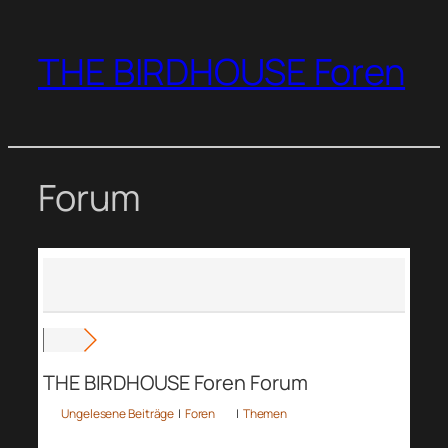
Zum
Inhalt
THE BIRDHOUSE Foren
springen
Forum
THE BIRDHOUSE Foren Forum
Ungelesene Beiträge
|
Foren
|
Themen