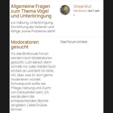
Allgemeine Fragen
Gimpel Brut
zum Thema Vögel
Von Konni
, Vor 1 Jah
und Unterbringung
r
zur Haltung, Unterbringung,
Einrichtung der Volieren und
Käfige, sowie Probleme damit
Modoratoren
Das Forum ist leer.
gesucht
Für das Birdhouse Forum
werden noch Moderatoren
gesucht. Lust darauf, dann
schreib mir, oder meldet Euch
einfach an und teilt mir bitte
mit, über was ihr dort gerne
moderieren würdet.
Schwerpunkt sollte die
Pflege, Haltung und Zucht
von Cardueliden sein. Ich
werde dann die
entsprechenden Rechte
vergeben. Liebe Grüsse
Konrad