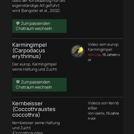
dass der Korsikazeisig nun als
eigenständige Art geführt
wird (Sangster et al., 2002).
💬 Zum passenden
Chatraum wechseln
Karmingimpel
Video vom europ.
(Carpodacus
Karmingimpel
Von Lisa
, 16 Jahren v
erythrinus)
or
Der europ. Karmingimpel
seine Haltung und Zucht.
💬 Zum passenden
Chatraum wechseln
Kernbeisser
Videos von Kernb
(Coccothraustes
eißer
Von iskete
, 19 Jahre
coccothra)
n vor
Kernbeisser seine Haltung
und Zucht
(Coccothraustes