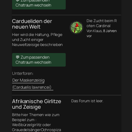
💬 Zum passenden
Chatraum wechseln
Cardueliden der
Die Zucht beim R
neuen Welt
oten Cardinal
Von Klaus
, 8 Jahren
Hier wird die Haltung, Pflege
vor
und Zucht einiger
Neuweltzeisige beschrieben
💬 Zum passenden
Chatraum wechseln
Unterforen:
Der Maskenzeisig
(Carduelis lawrencei)
Afrikanische Girlitze
Das Forum ist leer.
und Zeisige
Bitte hier Themen wie zum
Beispiel zum :
Weißbürzelgirlitz oder
GrauedelsängerOchrospiza