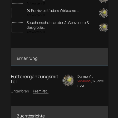
Antworten: 0
🛠️ Praxis-Leitfaden: Wirksame …
Antworten: 0
Seuchenschutz an der Außenvoliere &
das große…
Antworten: 0
Ernährung
Futterergänzungsmit
Darmo Vit
tel
Von Konni
, 17 Jahre
n vor
Unterforen:
PremPet
Zuchtberichte