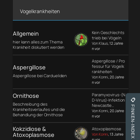
Vogelkrankheiten
Allgemein
Kein Geschlechts
trieb bei Vögeln
hier kann alles zum Thema
Von Klaus
, 12 Jahre
Krankheit diskutiert werden
n vor
Aspergillose / Pro
Aspergillose
fessur für Vogelk
rankheiten
Aspergillose bei Cardueliden
Von Konni
, 20 Jahre
n vor
Ornithose
Paramyxovirus-(N
D-Virus)-Infektion
📋
Beschreibung des
Newcastle…
FINKEN-INDEX
Krankheitsverlaufes und die
Von Konni
, 20 Jahre
Behandlung der Ornithose
n vor
Kokzidiose &
Atoxoplasmose
Atoxoplasmose
Von Konni
, 13 Jahre
n vor