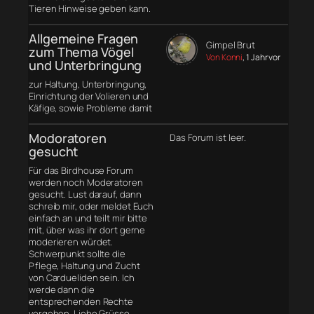
Tieren Hinweise geben kann.
Allgemeine Fragen
Gimpel Brut
zum Thema Vögel
Von Konni
, 1 Jahr vor
und Unterbringung
zur Haltung, Unterbringung,
Einrichtung der Volieren und
Käfige, sowie Probleme damit
Modoratoren
Das Forum ist leer.
gesucht
Für das Birdhouse Forum
werden noch Moderatoren
gesucht. Lust darauf, dann
schreib mir, oder meldet Euch
einfach an und teilt mir bitte
mit, über was ihr dort gerne
moderieren würdet.
Schwerpunkt sollte die
Pflege, Haltung und Zucht
von Cardueliden sein. Ich
werde dann die
entsprechenden Rechte
vergeben. Liebe Grüsse