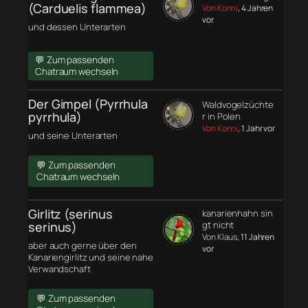
(Carduelis flammea)
Von Konni
, 4 Jahren
vor
und dessen Unterarten
💬 Zum passenden
Chatraum wechseln
Der Gimpel (Pyrrhula
Waldvogelzüchte
pyrrhula)
r in Polen
Von Konni
, 1 Jahr vor
und seine Unterarten
💬 Zum passenden
Chatraum wechseln
Girlitz (serinus
kanarienhahn sin
serinus)
gt nicht
Von Klaus
, 11 Jahren
aber auch gerne über den
vor
Kanariengirlitz und seine nahe
Verwandschaft
💬 Zum passenden