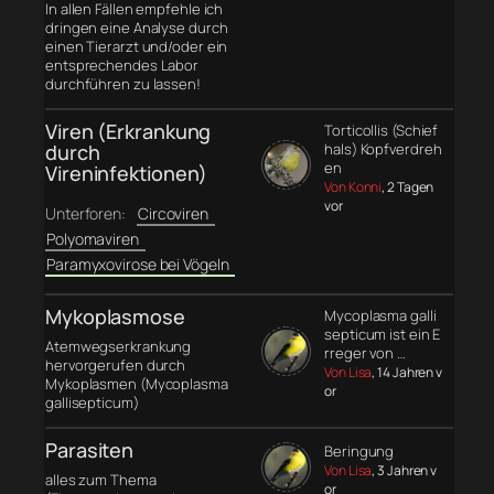
In allen Fällen empfehle ich
dringen eine Analyse durch
einen Tierarzt und/oder ein
entsprechendes Labor
durchführen zu lassen!
Viren (Erkrankung
Torticollis (Schief
durch
hals) Kopfverdreh
en
Vireninfektionen)
Von Konni
, 2 Tagen
vor
Unterforen:
Circoviren
Polyomaviren
Paramyxovirose bei Vögeln
Mykoplasmose
Mycoplasma galli
septicum ist ein E
Atemwegserkrankung
rreger von …
hervorgerufen durch
Von Lisa
, 14 Jahren v
Mykoplasmen (Mycoplasma
or
gallisepticum)
Parasiten
Beringung
Von Lisa
, 3 Jahren v
alles zum Thema
or