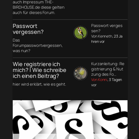
auch Impressum THE-
BIRDHOUSE.de diese gelten
auch für dieses Forum.
Passwort
Passwort verges
vergessen?
sen?
Von Kenneth
, 23 Ja
Das
hren vor
Forumpasswortvergessen,
was nun?
Wie registriere ich
Kurzanleitung: Re
mich? | Wie schreibe
gistrierung & Nut
zung des Fo…
ich einen Beitrag?
Von Konni
, 3 Tagen
hier wird erklärt, wie es geht.
vor