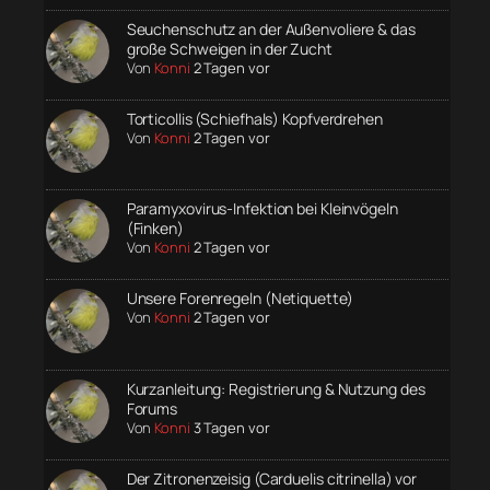
Seuchenschutz an der Außenvoliere & das
große Schweigen in der Zucht
Von
Konni
2 Tagen vor
Torticollis (Schiefhals) Kopfverdrehen
Von
Konni
2 Tagen vor
Paramyxovirus-Infektion bei Kleinvögeln
(Finken)
Von
Konni
2 Tagen vor
Unsere Forenregeln (Netiquette)
Von
Konni
2 Tagen vor
Kurzanleitung: Registrierung & Nutzung des
Forums
Von
Konni
3 Tagen vor
Der Zitronenzeisig (Carduelis citrinella) vor