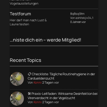
Vogelausstellungen
Testforum
8q8sq9tm
Von ashitekjiv04
, 1
Hier darf man nach Lust &
0 Jahren vor
Laune testen
…niste dich ein – werde Mitglied!
Recent Topics
📋 Checkliste: Tägliche Routinehygiene in der
Carduelidenzucht
Von
Konni
2 Tagen vor
🛠️ Praxis-Leitfaden: Wirksame Desinfektion bei
Virenverdacht in der Vogelzucht
Von
Konni
2 Tagen vor