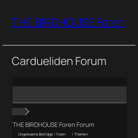
Zum
Inhalt
THE BIRDHOUSE Foren
springen
Cardueliden Forum
THE BIRDHOUSE Foren Forum
Ungelesene Beiträge
|
Foren
|
Themen