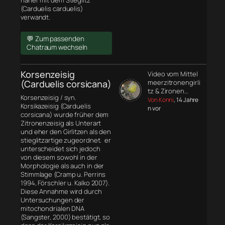
näher mit dem Stieglitz
(Carduelis carduelis)
verwandt.
💬 Zum passenden
Chatraum wechseln
Korsenzeisig
Video vom Mittel
(Carduelis corsicana)
meerzitronengirli
tz & Zironen…
Korsenzeisig / syn.
Von Konni
, 14 Jahre
Korsikazeisig (Carduelis
n vor
corsicana) wurde früher dem
Zitronenzeisig als Unterart
und eher den Girlitzen als den
stieglitzartige zugeordnet. er
unterscheidet sich jedoch
von diesem sowohl in der
Morphologie
als auch in der
Stimmlage (Cramp u. Perrins
1994, Förschler u. Kalko 2007).
Diese Annahme wird durch
Untersuchungen der
mitochondrialen DNA
(Sangster, 2000) bestätigt, so