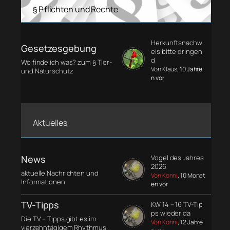
§ Pflichten und Rechte
Herkunftsnachw
Gesetzesgebung
eis bitte dringen
d
Wo finde ich was? zum § Tier-
Von Klaus
, 10 Jahre
und Naturschutz
n vor
Aktuelles
News
Vogel des Jahres
2026
aktuelle Nachrichten und
Von Konni
, 10 Monat
Informationen
en vor
TV-Tipps
KW 14 – 16 TV-Tip
ps wieder da
Die TV – Tipps gibt es im
Von Konni
, 12 Jahre
vierzehntägigem Rhythmus.