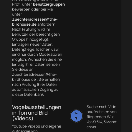
Profil unter
Benutzergruppen
bewerben oder per Mail
unter:
Zuechteradressen@the-
birdhouse.de
anfordern.
Nach Prüfung wird Ihr
Benutzer der berechtigten
Gruppe hinzugefügt.
Eintragen neuer Daten,
Datenpflege, löschen usw.
sind nur durch Moderatoren
möglich. Wünschen Sie eine
Eintrag Ihrer Daten senden
Sie diese an :
Zuechteradressen@the-
birdhouse.de , Sie erhalten
nach Prüfung Ihrer Daten
automatischen Zugang zu
dieser Datenbank.
Vogelausstellungen
Suche nach Vide
in Ton und Bild
oaufnahmen von
fliegenden Wild…
(Videos)
Von St3ll4
, 3 Monat
Youtube Videos und eigene
en vor
Aufnahme von