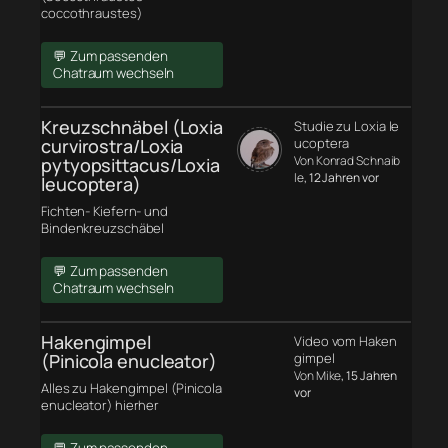
coccothraustes)
💬 Zum passenden
Chatraum wechseln
Kreuzschnäbel (Loxia
Studie zu Loxia le
curvirostra/Loxia
ucoptera
Von Konrad Schnaib
pytyopsittacus/Loxia
le
, 12 Jahren vor
leucoptera)
Fichten- Kiefern- und
Bindenkreuzschäbel
💬 Zum passenden
Chatraum wechseln
Hakengimpel
Video vom Haken
(Pinicola enucleator)
gimpel
Von Mike
, 15 Jahren
Alles zu Hakengimpel (Pinicola
vor
enucleator) hierher