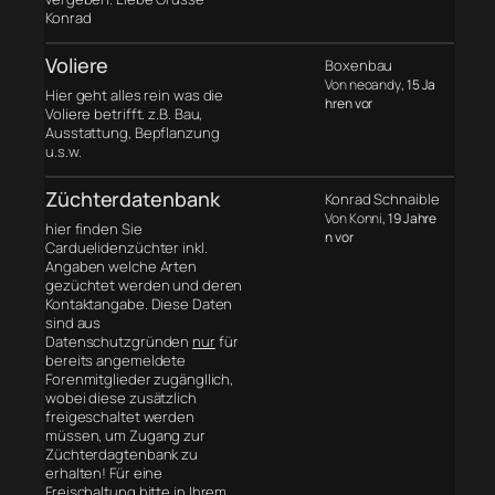
Konrad
Voliere
Boxenbau
Von neoandy
, 15 Ja
Hier geht alles rein was die
hren vor
Voliere betrifft. z.B. Bau,
Ausstattung, Bepflanzung
u.s.w.
Züchterdatenbank
Konrad Schnaible
Von Konni
, 19 Jahre
hier finden Sie
n vor
Carduelidenzüchter inkl.
Angaben welche Arten
gezüchtet werden und deren
Kontaktangabe. Diese Daten
sind aus
Datenschutzgründen
nur
für
bereits angemeldete
Forenmitglieder zugängllich,
wobei diese zusätzlich
freigeschaltet werden
müssen, um Zugang zur
Züchterdagtenbank zu
erhalten! Für eine
Freischaltung bitte in Ihrem