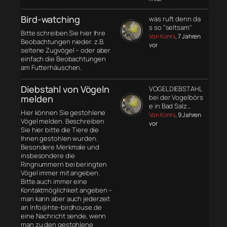
Bird-watching
was ruft denn da
s so "seltsam"
Bitte schreiben Sie hier Ihre
Von Konni
, 7 Jahren
Beobachtungen nieder. z.B.
vor
seltene Zugvögel – oder aber
einfach die Beobachtungen
am Futterhäuschen.
Diebstahl von Vögeln
VOGELDIEBSTAHL
melden
bei der Vogelbörs
e in Bad Salz…
Hier können Sie gestohlene
Von Konni
, 9 Jahren
Vögel melden. Beschreiben
vor
Sie hier bitte die Tiere die
Ihnen gestohlen wurden.
Besondere Merkmale und
insbesondere die
Ringnummern bei beringten
Vögel immer mit angeben.
Bitte auch immer eine
Kontaktmöglichkeit angeben –
man kann aber auch jederzeit
an Info@hte-birdhouse.de
eine Nachricht sende, wenn
man zu den gestohlene