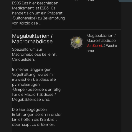
ESB3 Das hier beschieben
Medikament ist ESB3 . Es
handelt sich um ein Präparat
(Sulfonamide) zu Bekämpfung
von Kokzidiose …
Megabakterien /
Megabakterien /
Macrorhabdiose
Macrorhabdiose
Von Konni
, 2 Woche
Spezialforum zur
n vor
Macrorhabdiose bei einh.
Cardueliden.
In meiner langjährigen
Vogelhaltung, wurde mir
inzwischen klar, dass alle
pyrrhulaartigen
(Gimpel) besonders anfällig
für die Macrorhabdiose /
Megabakteriose sind.
Die hier abgegeben
Erfahrungen sollen in erster
Linie helfen die Krankheit
überhaupt zu erkennen.