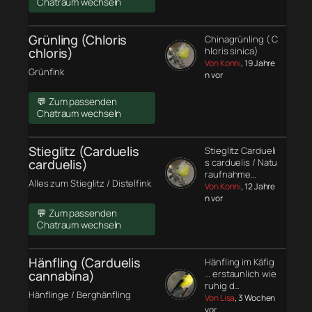
Chatraum wechseln
Grünling (Chloris
Chinagrünling ( C
chloris)
hloris sinica)
Von Konni
, 19 Jahre
Grünfink
n vor
💬 Zum passenden
Chatraum wechseln
Stieglitz (Carduelis
Stieglitz Cardueli
carduelis)
s carduelis / Natu
raufnahme…
Alles zum Stieglitz / Distelfink
Von Konni
, 12 Jahre
n vor
💬 Zum passenden
Chatraum wechseln
Hänfling (Carduelis
Hänfling im Käfig
cannabina)
… erstaunlich wie
ruhig d…
Hänflinge / Berghänfling
Von Lisa
, 3 Wochen
vor