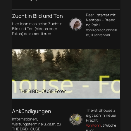
Zucht in Bild und Ton
Paar II startet mit
Nestbau – Breedi
Hier kann man seine Zucht in
ng Pair I…
Bild und Ton (Videos oder
Von Konrad Schnaib
Fotos) dokumentieren
le
, 11 Jahren vor
THE BIRDHOUSE Foren
Ankündigungen
The-Birdhouse z
eigt sich in neuer
Informationen,
Pracht
Wartungstermine u.v.a.m. zu
Von Konni
, 3 Woche
THE BIRDHOUSE
n vor