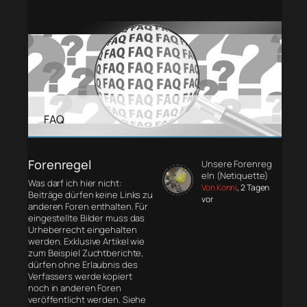
FAQ
Forenregel
Unsere Forenreg
eln (Netiquette)
Was darf ich hier nicht:
Von Konni
, 2 Tagen
Beiträge dürfen keine Links zu
vor
anderen Foren enthalten. Für
eingestellte Bilder muss das
Urheberrecht eingehalten
werden. Exklusive Artikel wie
zum Beispiel Zuchtberichte,
dürfen ohne Erlaubnis des
Verfassers werde kopiert
noch in anderen Foren
veröffentlicht werden. Siehe