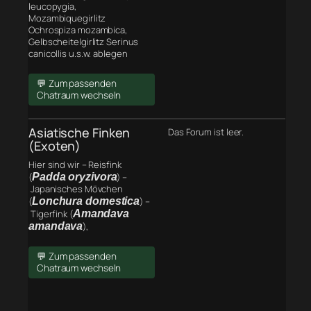
leucopygia,
Mozambiquegirlitz
Ochrospiza mozambica,
Gelbscheitelgirlitz Serinus
canicollis u.s.w. ablegen
💬 Zum passenden
Chatraum wechseln
Asiatische Finken
Das Forum ist leer.
(Exoten)
Hier sind wir – Reisfink
(
Padda oryzivora
) –
Japanisches Mövchen
(
Lonchura domestica
) –
Tigerfink (
Amandava
amandava
),
💬 Zum passenden
Chatraum wechseln