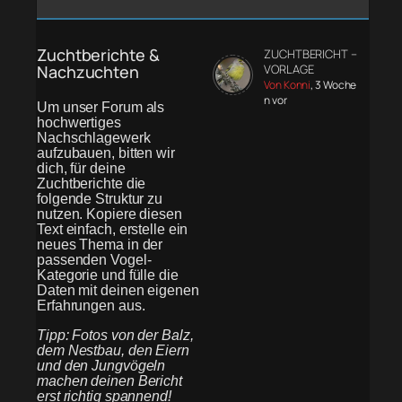
Zuchtberichte &
ZUCHTBERICHT –
Nachzuchten
VORLAGE
Von Konni
, 3 Woche
n vor
Um unser Forum als
hochwertiges
Nachschlagewerk
aufzubauen, bitten wir
dich, für deine
Zuchtberichte die
folgende Struktur zu
nutzen. Kopiere diesen
Text einfach, erstelle ein
neues Thema in der
passenden Vogel-
Kategorie und fülle die
Daten mit deinen eigenen
Erfahrungen aus.
Tipp: Fotos von der Balz,
dem Nestbau, den Eiern
und den Jungvögeln
machen deinen Bericht
erst richtig spannend!