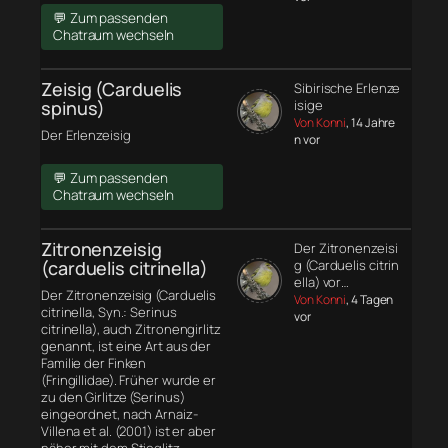
💬 Zum passenden
Chatraum wechseln
Zeisig (Carduelis
Sibirische Erlenze
spinus)
isige
Von Konni
, 14 Jahre
Der Erlenzeisig
n vor
💬 Zum passenden
Chatraum wechseln
Zitronenzeisig
Der Zitronenzeisi
(carduelis citrinella)
g (Carduelis citrin
ella) vor…
Der Zitronenzeisig (Carduelis
Von Konni
, 4 Tagen
citrinella, Syn.: Serinus
vor
citrinella), auch Zitronengirlitz
genannt, ist eine Art aus der
Familie der Finken
(Fringillidae). Früher wurde er
zu den Girlitze (Serinus)
eingeordnet, nach Arnaiz-
Villena et al. (2001) ist er aber