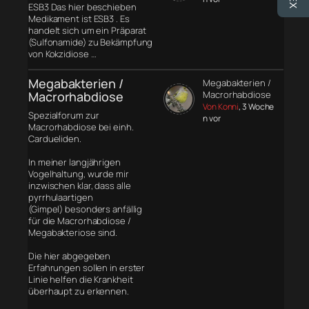
ESB3 Das hier beschieben
Medikament ist ESB3 . Es
handelt sich um ein Präparat
(Sulfonamide) zu Bekämpfung
von Kokzidiose …
Megabakterien /
Megabakterien /
Macrorhabdiose
Macrorhabdiose
Von Konni
, 3 Woche
Spezialforum zur
n vor
Macrorhabdiose bei einh.
Cardueliden.
In meiner langjährigen
Vogelhaltung, wurde mir
inzwischen klar, dass alle
pyrrhulaartigen
(Gimpel) besonders anfällig
für die Macrorhabdiose /
Megabakteriose sind.
Die hier abgegeben
Erfahrungen sollen in erster
Linie helfen die Krankheit
überhaupt zu erkennen.