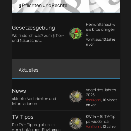
§ Pflichten und Rechte
Herkunftsnachw
Gesetzesgebung
eis bitte dringen
d
Wo finde ich was? zum § Tier-
Von Klaus
, 10 Jahre
und Naturschutz
n vor
Aktuelles
News
Vogel des Jahres
2026
aktuelle Nachrichten und
Von Konni
, 10 Monat
Informationen
en vor
TV-Tipps
KW 14 – 16 TV-Tip
ps wieder da
Die TV – Tipps gibt es im
Von Konni
, 12 Jahre
vierzehntägigem Rhythmus.