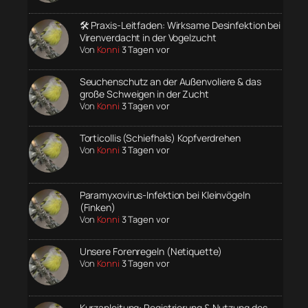
🛠️ Praxis-Leitfaden: Wirksame Desinfektion bei
Virenverdacht in der Vogelzucht
Von
Konni
3 Tagen vor
Seuchenschutz an der Außenvoliere & das
große Schweigen in der Zucht
Von
Konni
3 Tagen vor
Torticollis (Schiefhals) Kopfverdrehen
Von
Konni
3 Tagen vor
Paramyxovirus-Infektion bei Kleinvögeln
(Finken)
Von
Konni
3 Tagen vor
Unsere Forenregeln (Netiquette)
Von
Konni
3 Tagen vor
Kurzanleitung: Registrierung & Nutzung des