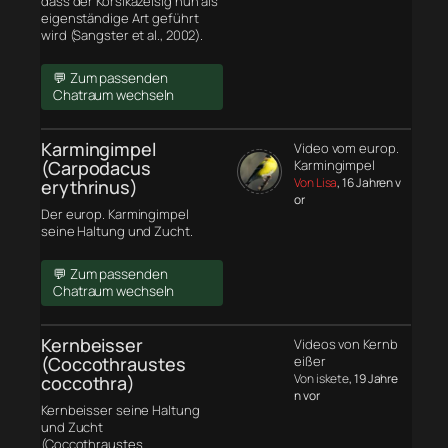
dass der Korsikazeisig nun als
eigenständige Art geführt
wird (Sangster et al., 2002).
💬 Zum passenden
Chatraum wechseln
Karmingimpel
Video vom europ.
(Carpodacus
Karmingimpel
Von Lisa
, 16 Jahren v
erythrinus)
or
Der europ. Karmingimpel
seine Haltung und Zucht.
💬 Zum passenden
Chatraum wechseln
Kernbeisser
Videos von Kernb
(Coccothraustes
eißer
Von iskete
, 19 Jahre
coccothra)
n vor
Kernbeisser seine Haltung
und Zucht
(Coccothraustes