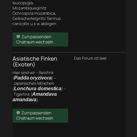
leucopygia,
Mozambiquegirlitz
Ochrospiza mozambica,
Gelbscheitelgirlitz Serinus
canicollis u.s.w. ablegen
💬 Zum passenden
Chatraum wechseln
Asiatische Finken
Das Forum ist leer.
(Exoten)
Hier sind wir – Reisfink
(
Padda oryzivora
) –
Japanisches Mövchen
(
Lonchura domestica
) –
Tigerfink (
Amandava
amandava
),
💬 Zum passenden
Chatraum wechseln