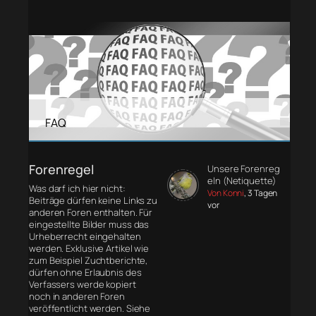
FAQ
Forenregel
Unsere Forenreg
eln (Netiquette)
Was darf ich hier nicht:
Von Konni
, 3 Tagen
Beiträge dürfen keine Links zu
vor
anderen Foren enthalten. Für
eingestellte Bilder muss das
Urheberrecht eingehalten
werden. Exklusive Artikel wie
zum Beispiel Zuchtberichte,
dürfen ohne Erlaubnis des
Verfassers werde kopiert
noch in anderen Foren
veröffentlicht werden. Siehe