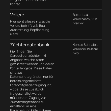
Konrad
Voliere
Boxenbau
Von neoandy
, 15 Ja
Hier geht alles rein was die
hren vor
Voliere betrifft. z.B. Bau,
Ausstattung, Bepflanzung
u.s.w.
Züchterdatenbank
Konrad Schnaible
Von Konni
, 19 Jahre
hier finden Sie
n vor
Carduelidenzüchter inkl.
Angaben welche Arten
gezüchtet werden und deren
Kontaktangabe. Diese Daten
sind aus
Datenschutzgründen
nur
für
bereits angemeldete
Forenmitglieder zugängllich,
wobei diese zusätzlich
freigeschaltet werden
müssen, um Zugang zur
Züchterdagtenbank zu
erhalten! Für eine
Freischaltung bitte in Ihrem