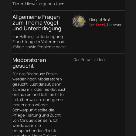
Tieren Hinweise geben kann.
Allgemeine Fragen
Gimpel Brut
zum Thema Vögel
Von Konni
, 1 Jahr vor
und Unterbringung
zur Haltung, Unterbringung,
Einrichtung der Volieren und
Käfige, sowie Probleme damit
Modoratoren
Das Forum ist leer.
gesucht
Für das Birdhouse Forum
werden noch Moderatoren
gesucht. Lust darauf, dann
schreib mir, oder meldet Euch
einfach an und teilt mir bitte
mit, über was ihr dort gerne
moderieren würdet.
Schwerpunkt sollte die
Pflege, Haltung und Zucht
von Cardueliden sein. Ich
werde dann die
entsprechenden Rechte
vergeben. Liebe Grüsse