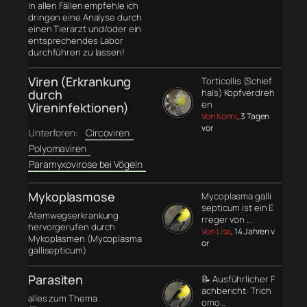
In allen Fällen empfehle ich
dringen eine Analyse durch
einen Tierarzt und/oder ein
entsprechendes Labor
durchführen zu lassen!
Viren (Erkrankung
Torticollis (Schief
durch
hals) Kopfverdreh
en
Vireninfektionen)
Von Konni
, 3 Tagen
vor
Unterforen:
Circoviren
Polyomaviren
Paramyxovirose bei Vögeln
Mykoplasmose
Mycoplasma galli
septicum ist ein E
Atemwegserkrankung
rreger von …
hervorgerufen durch
Von Lisa
, 14 Jahren v
Mykoplasmen (Mycoplasma
or
gallisepticum)
Parasiten
📝 Ausführlicher F
achbericht: Trich
alles zum Thema
omo…