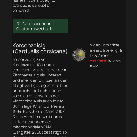
näher mit dem Stieglitz
(Carduelis carduelis)
verwandt.
💬 Zum passenden
Chatraum wechseln
Korsenzeisig
Video vom Mittel
(Carduelis corsicana)
meerzitronengirli
tz & Zironen…
Korsenzeisig / syn.
Von Konni
, 14 Jahre
Korsikazeisig (Carduelis
n vor
corsicana) wurde früher dem
Zitronenzeisig als Unterart
und eher den Girlitzen als den
stieglitzartige zugeordnet. er
unterscheidet sich jedoch
von diesem sowohl in der
Morphologie
als auch in der
Stimmlage (Cramp u. Perrins
1994, Förschler u. Kalko 2007).
Diese Annahme wird durch
Untersuchungen der
mitochondrialen DNA
(Sangster, 2000) bestätigt, so