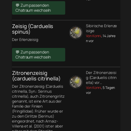
💬 Zum passenden
Chatraum wechseln
Zeisig (Carduelis
Sibirische Erlenze
spinus)
isige
Von Konni
, 14 Jahre
Der Erlenzeisig
n vor
💬 Zum passenden
Chatraum wechseln
Zitronenzeisig
Der Zitronenzeisi
(carduelis citrinella)
g (Carduelis citrin
ella) vor…
Der Zitronenzeisig (Carduelis
Von Konni
, 5 Tagen
citrinella, Syn.: Serinus
vor
citrinella), auch Zitronengirlitz
genannt, ist eine Art aus der
Familie der Finken
(Fringillidae). Früher wurde er
zu den Girlitze (Serinus)
eingeordnet, nach Arnaiz-
Villena et al. (2001) ist er aber