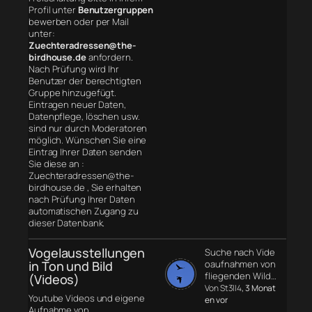
Profil unter
Benutzergruppen
bewerben oder per Mail
unter:
Zuechteradressen@the-
birdhouse.de
anfordern.
Nach Prüfung wird Ihr
Benutzer der berechtigten
Gruppe hinzugefügt.
Eintragen neuer Daten,
Datenpflege, löschen usw.
sind nur durch Moderatoren
möglich. Wünschen Sie eine
Eintrag Ihrer Daten senden
Sie diese an :
Zuechteradressen@the-
birdhouse.de , Sie erhalten
nach Prüfung Ihrer Daten
automatischen Zugang zu
dieser Datenbank.
Vogelausstellungen
Suche nach Vide
in Ton und Bild
oaufnahmen von
fliegenden Wild…
(Videos)
Von St3ll4
, 3 Monat
Youtube Videos und eigene
en vor
Aufnahme von