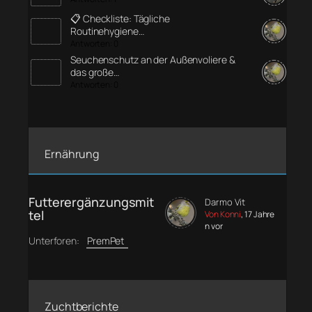
📋 Checkliste: Tägliche
Routinehygiene…
Antworten: 0
Seuchenschutz an der Außenvoliere &
das große…
Antworten: 0
Ernährung
Futterergänzungsmit
Darmo Vit
tel
Von Konni
, 17 Jahre
n vor
Unterforen:
PremPet
Zuchtberichte