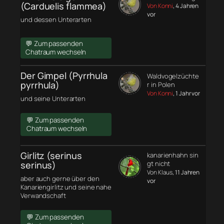
(Carduelis flammea)
Von Konni
, 4 Jahren
vor
und dessen Unterarten
💬 Zum passenden
Chatraum wechseln
Der Gimpel (Pyrrhula
Waldvogelzüchte
pyrrhula)
r in Polen
Von Konni
, 1 Jahr vor
und seine Unterarten
💬 Zum passenden
Chatraum wechseln
Girlitz (serinus
kanarienhahn sin
serinus)
gt nicht
Von Klaus
, 11 Jahren
aber auch gerne über den
vor
Kanariengirlitz und seine nahe
Verwandschaft
💬 Zum passenden