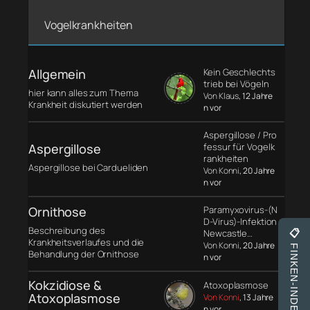
Vogelkrankheiten
Allgemein
Kein Geschlechts
trieb bei Vögeln
hier kann alles zum Thema
Von Klaus
, 12 Jahre
Krankheit diskutiert werden
n vor
Aspergillose / Pro
Aspergillose
fessur für Vogelk
rankheiten
Aspergillose bei Cardueliden
Von Konni
, 20 Jahre
n vor
Ornithose
Paramyxovirus-(N
D-Virus)-Infektion
Beschreibung des
Newcastle…
📋
Krankheitsverlaufes und die
Von Konni
, 20 Jahre
FINKEN-INDEX
Behandlung der Ornithose
n vor
Kokzidiose &
Atoxoplasmose
Atoxoplasmose
Von Konni
, 13 Jahre
n vor