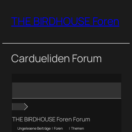
Zum
Inhalt
THE BIRDHOUSE Foren
springen
Cardueliden Forum
THE BIRDHOUSE Foren Forum
Ungelesene Beiträge
|
Foren
|
Themen