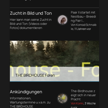
Zucht in Bild und Ton
Paar II startet mit
Nestbau – Breedi
Hier kann man seine Zucht in
ng Pair I…
Bild und Ton (Videos oder
Von Konrad Schnaib
Fotos) dokumentieren
le
, 11 Jahren vor
THE BIRDHOUSE Foren
Ankündigungen
The-Birdhouse z
eigt sich in neuer
Informationen,
Pracht
Wartungstermine u.v.a.m. zu
Von Konni
, 3 Woche
THE BIRDHOUSE
n vor