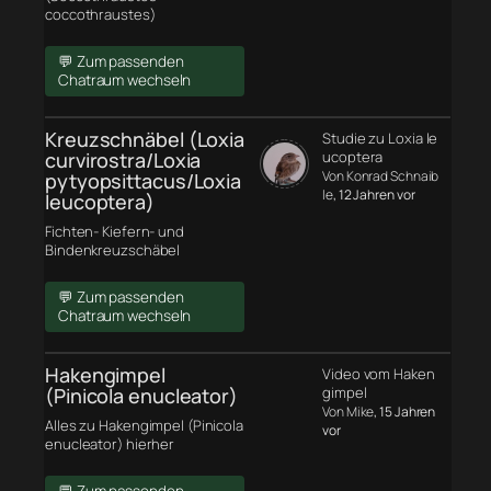
coccothraustes)
💬 Zum passenden
Chatraum wechseln
Kreuzschnäbel (Loxia
Studie zu Loxia le
curvirostra/Loxia
ucoptera
Von Konrad Schnaib
pytyopsittacus/Loxia
le
, 12 Jahren vor
leucoptera)
Fichten- Kiefern- und
Bindenkreuzschäbel
💬 Zum passenden
Chatraum wechseln
Hakengimpel
Video vom Haken
(Pinicola enucleator)
gimpel
Von Mike
, 15 Jahren
Alles zu Hakengimpel (Pinicola
vor
enucleator) hierher