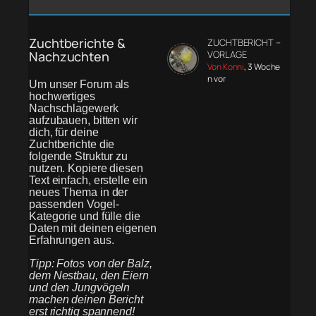
Zuchtberichte &
ZUCHTBERICHT –
Nachzuchten
VORLAGE
Von Konni
, 3 Woche
n vor
Um unser Forum als
hochwertiges
Nachschlagewerk
aufzubauen, bitten wir
dich, für deine
Zuchtberichte die
folgende Struktur zu
nutzen. Kopiere diesen
Text einfach, erstelle ein
neues Thema in der
passenden Vogel-
Kategorie und fülle die
Daten mit deinen eigenen
Erfahrungen aus.
Tipp: Fotos von der Balz,
dem Nestbau, den Eiern
und den Jungvögeln
machen deinen Bericht
erst richtig spannend!