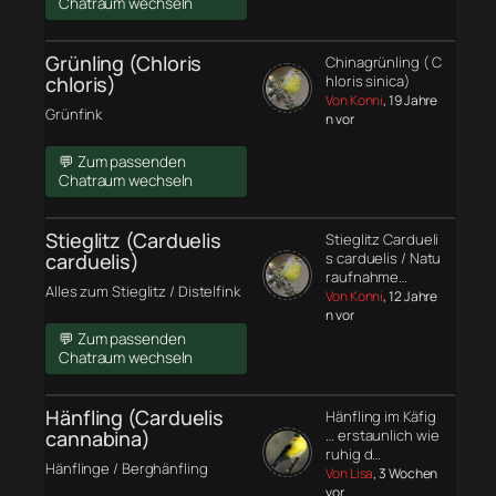
Chatraum wechseln
Grünling (Chloris
Chinagrünling ( C
chloris)
hloris sinica)
Von Konni
, 19 Jahre
Grünfink
n vor
💬 Zum passenden
Chatraum wechseln
Stieglitz (Carduelis
Stieglitz Cardueli
carduelis)
s carduelis / Natu
raufnahme…
Alles zum Stieglitz / Distelfink
Von Konni
, 12 Jahre
n vor
💬 Zum passenden
Chatraum wechseln
Hänfling (Carduelis
Hänfling im Käfig
cannabina)
… erstaunlich wie
ruhig d…
Hänflinge / Berghänfling
Von Lisa
, 3 Wochen
vor