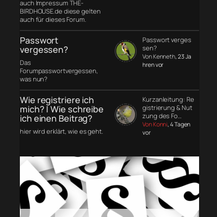
auch Impressum THE-
BIRDHOUSE.de diese gelten
auch für dieses Forum.
Passwort
Passwort verges
vergessen?
sen?
Von Kenneth
, 23 Ja
Das
hren vor
Forumpasswortvergessen,
was nun?
Wie registriere ich
Kurzanleitung: Re
mich? | Wie schreibe
gistrierung & Nut
zung des Fo…
ich einen Beitrag?
Von Konni
, 4 Tagen
hier wird erklärt, wie es geht.
vor