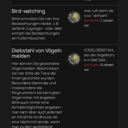
Bird-watching
was ruft denn da
s so "seltsam"
Bitte schreiben Sie hier Ihre
Von Konni
, 7 Jahren
Beobachtungen nieder. z.B.
vor
seltene Zugvögel – oder aber
einfach die Beobachtungen
am Futterhäuschen.
Diebstahl von Vögeln
VOGELDIEBSTAHL
melden
bei der Vogelbörs
e in Bad Salz…
Hier können Sie gestohlene
Von Konni
, 9 Jahren
Vögel melden. Beschreiben
vor
Sie hier bitte die Tiere die
Ihnen gestohlen wurden.
Besondere Merkmale und
insbesondere die
Ringnummern bei beringten
Vögel immer mit angeben.
Bitte auch immer eine
Kontaktmöglichkeit angeben –
man kann aber auch jederzeit
an Info@hte-birdhouse.de
eine Nachricht sende, wenn
man zu den gestohlene