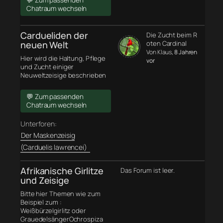
💬 Zum passenden
Chatraum wechseln
Cardueliden der
Die Zucht beim R
neuen Welt
oten Cardinal
Von Klaus
, 8 Jahren
Hier wird die Haltung, Pflege
vor
und Zucht einiger
Neuweltzeisige beschrieben
💬 Zum passenden
Chatraum wechseln
Unterforen:
Der Maskenzeisig
(Carduelis lawrencei)
Afrikanische Girlitze
Das Forum ist leer.
und Zeisige
Bitte hier Themen wie zum
Beispiel zum :
Weißbürzelgirlitz oder
GrauedelsängerOchrospiza