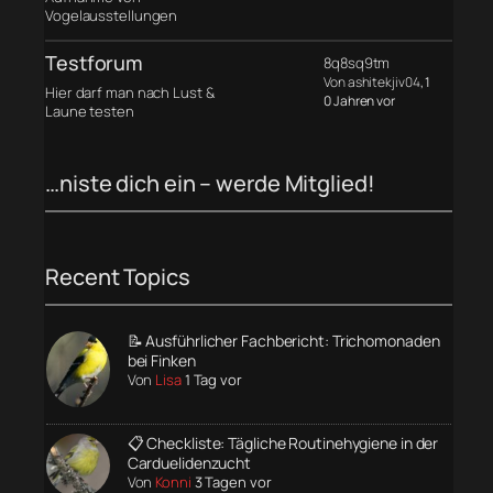
Vogelausstellungen
Testforum
8q8sq9tm
Von ashitekjiv04
, 1
Hier darf man nach Lust &
0 Jahren vor
Laune testen
…niste dich ein – werde Mitglied!
Recent Topics
📝 Ausführlicher Fachbericht: Trichomonaden
bei Finken
Von
Lisa
1 Tag vor
📋 Checkliste: Tägliche Routinehygiene in der
Carduelidenzucht
Von
Konni
3 Tagen vor