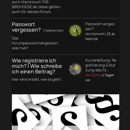
auch Impressum THE-
BIRDHOUSE.de diese gelten
auch für dieses Forum.
Passwort
Passwort verges
vergessen?
sen?
(1 betrachten)
Von Kenneth
, 23 Ja
Das
hren vor
Forumpasswortvergessen,
was nun?
Wie registriere ich
Kurzanleitung: Re
mich? | Wie schreibe
gistrierung & Nut
zung des Fo…
ich einen Beitrag?
Von Konni
, 4 Tagen
hier wird erklärt, wie es geht.
vor