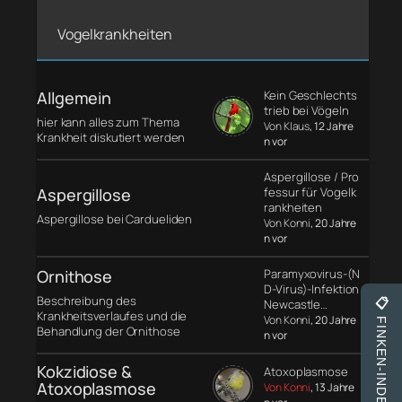
Vogelkrankheiten
Allgemein
Kein Geschlechts
trieb bei Vögeln
hier kann alles zum Thema
Von Klaus
, 12 Jahre
Krankheit diskutiert werden
n vor
Aspergillose / Pro
Aspergillose
fessur für Vogelk
rankheiten
Aspergillose bei Cardueliden
Von Konni
, 20 Jahre
n vor
Ornithose
Paramyxovirus-(N
D-Virus)-Infektion
Beschreibung des
📋
Newcastle…
Krankheitsverlaufes und die
Von Konni
, 20 Jahre
FINKEN-INDEX
Behandlung der Ornithose
n vor
Kokzidiose &
Atoxoplasmose
Atoxoplasmose
Von Konni
, 13 Jahre