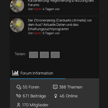
Kurzanleitung: Registrierung & Nutzung des
Forums
Von
Konni
4 Tagen vor
Der Zitronenzeisig (Carduelis citrinella) vor
dem Aus? Aktuelle Daten und das
Erhaltungszuchtprogramm
Von
Konni
5 Tagen vor
Teilen:
Forum Information
55
Foren
388
Themen
671
Beiträge
46
Online
170
Mitglieder