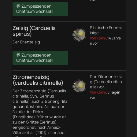
💬 Zum passenden
Chatraum wechseln
Zeisig (Carduelis
Sibirische Erlenze
spinus)
isige
Von Konni
, 14 Jahre
Der Erlenzeisig
n vor
💬 Zum passenden
Chatraum wechseln
Zitronenzeisig
Der Zitronenzeisi
(carduelis citrinella)
g (Carduelis citrin
ella) vor…
Der Zitronenzeisig (Carduelis
Von Konni
, 5 Tagen
citrinella, Syn.: Serinus
vor
citrinella), auch Zitronengirlitz
genannt, ist eine Art aus der
Familie der Finken
(Fringillidae). Früher wurde er
zu den Girlitze (Serinus)
eingeordnet, nach Arnaiz-
Villena et al. (2001) ist er aber