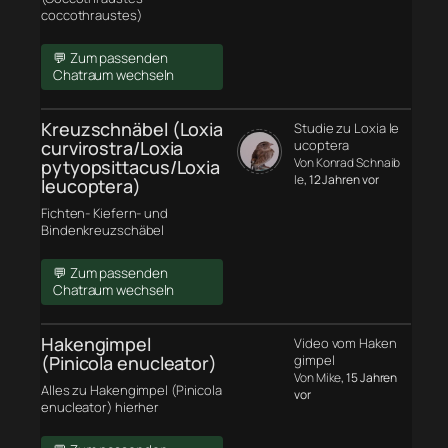
coccothraustes)
💬 Zum passenden
Chatraum wechseln
Kreuzschnäbel (Loxia
Studie zu Loxia le
curvirostra/Loxia
ucoptera
Von Konrad Schnaib
pytyopsittacus/Loxia
le
, 12 Jahren vor
leucoptera)
Fichten- Kiefern- und
Bindenkreuzschäbel
💬 Zum passenden
Chatraum wechseln
Hakengimpel
Video vom Haken
(Pinicola enucleator)
gimpel
Von Mike
, 15 Jahren
Alles zu Hakengimpel (Pinicola
vor
enucleator) hierher