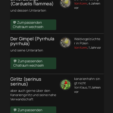
(Carduelis flammea)
Von Konni
, 4 Jahren
vor
und dessen Unterarten
💬 Zum passenden
Chatraum wechseln
Der Gimpel (Pyrrhula
Waldvogelzüchte
pyrrhula)
r in Polen
Von Konni
, 1 Jahr vor
und seine Unterarten
💬 Zum passenden
Chatraum wechseln
Girlitz (serinus
kanarienhahn sin
serinus)
gt nicht
Von Klaus
, 11 Jahren
aber auch gerne über den
vor
Kanariengirlitz und seine nahe
Verwandschaft
💬 Zum passenden