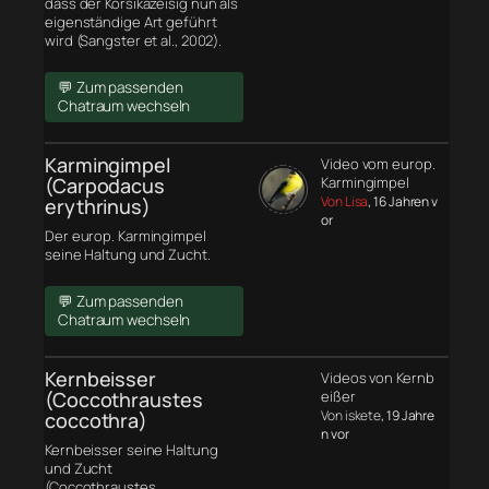
dass der Korsikazeisig nun als
eigenständige Art geführt
wird (Sangster et al., 2002).
💬 Zum passenden
Chatraum wechseln
Karmingimpel
Video vom europ.
(Carpodacus
Karmingimpel
Von Lisa
, 16 Jahren v
erythrinus)
or
Der europ. Karmingimpel
seine Haltung und Zucht.
💬 Zum passenden
Chatraum wechseln
Kernbeisser
Videos von Kernb
(Coccothraustes
eißer
Von iskete
, 19 Jahre
coccothra)
n vor
Kernbeisser seine Haltung
und Zucht
(Coccothraustes