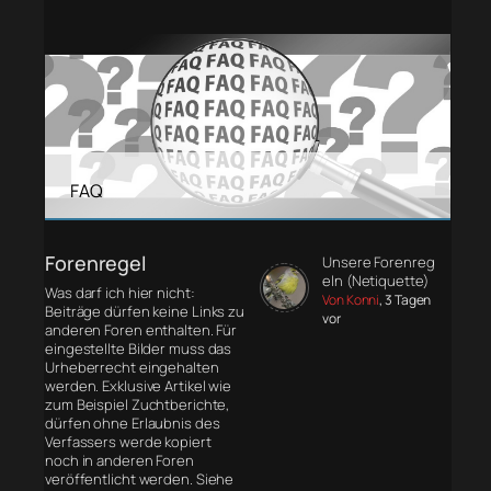
FAQ
Forenregel
Unsere Forenreg
eln (Netiquette)
Was darf ich hier nicht:
Von Konni
, 3 Tagen
Beiträge dürfen keine Links zu
vor
anderen Foren enthalten. Für
eingestellte Bilder muss das
Urheberrecht eingehalten
werden. Exklusive Artikel wie
zum Beispiel Zuchtberichte,
dürfen ohne Erlaubnis des
Verfassers werde kopiert
noch in anderen Foren
veröffentlicht werden. Siehe