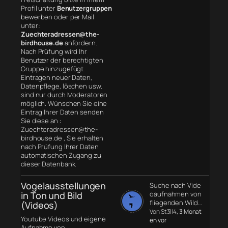
Profil unter
Benutzergruppen
bewerben oder per Mail
unter:
Zuechteradressen@the-
birdhouse.de
anfordern.
Nach Prüfung wird Ihr
Benutzer der berechtigten
Gruppe hinzugefügt.
Eintragen neuer Daten,
Datenpflege, löschen usw.
sind nur durch Moderatoren
möglich. Wünschen Sie eine
Eintrag Ihrer Daten senden
Sie diese an :
Zuechteradressen@the-
birdhouse.de , Sie erhalten
nach Prüfung Ihrer Daten
automatischen Zugang zu
dieser Datenbank.
Vogelausstellungen
Suche nach Vide
in Ton und Bild
oaufnahmen von
fliegenden Wild…
(Videos)
Von St3ll4
, 3 Monat
Youtube Videos und eigene
en vor
Aufnahme von