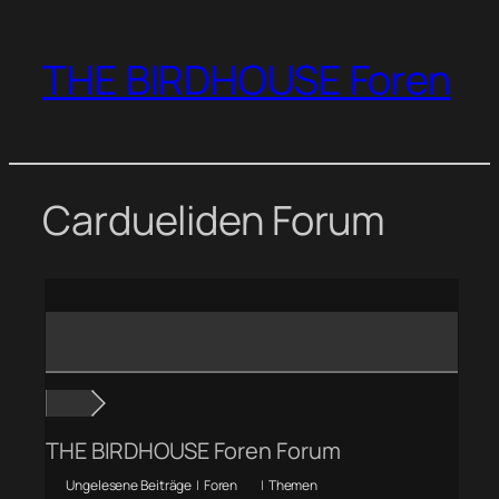
Zum
Inhalt
THE BIRDHOUSE Foren
springen
Cardueliden Forum
THE BIRDHOUSE Foren Forum
Ungelesene Beiträge
|
Foren
|
Themen