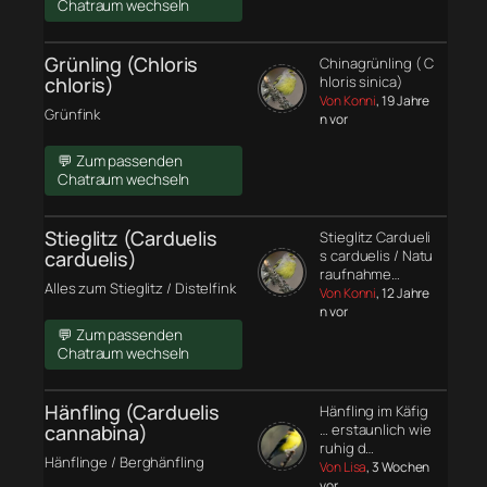
Chatraum wechseln
Grünling (Chloris
Chinagrünling ( C
chloris)
hloris sinica)
Von Konni
, 19 Jahre
Grünfink
n vor
💬 Zum passenden
Chatraum wechseln
Stieglitz (Carduelis
Stieglitz Cardueli
carduelis)
s carduelis / Natu
raufnahme…
Alles zum Stieglitz / Distelfink
Von Konni
, 12 Jahre
n vor
💬 Zum passenden
Chatraum wechseln
Hänfling (Carduelis
Hänfling im Käfig
cannabina)
… erstaunlich wie
ruhig d…
Hänflinge / Berghänfling
Von Lisa
, 3 Wochen
vor