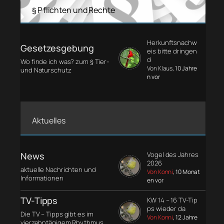
§ Pflichten und Rechte
Herkunftsnachw
Gesetzesgebung
eis bitte dringen
d
Wo finde ich was? zum § Tier-
Von Klaus
, 10 Jahre
und Naturschutz
n vor
Aktuelles
News
Vogel des Jahres
2026
aktuelle Nachrichten und
Von Konni
, 10 Monat
Informationen
en vor
TV-Tipps
KW 14 – 16 TV-Tip
ps wieder da
Die TV – Tipps gibt es im
Von Konni
, 12 Jahre
vierzehntägigem Rhythmus.