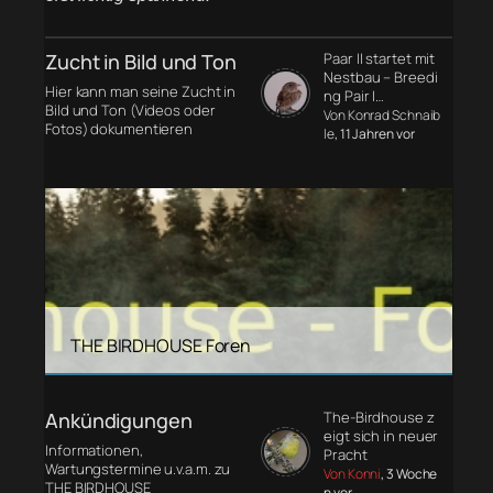
Zucht in Bild und Ton
Paar II startet mit
Nestbau – Breedi
Hier kann man seine Zucht in
ng Pair I…
Bild und Ton (Videos oder
Von Konrad Schnaib
Fotos) dokumentieren
le
, 11 Jahren vor
THE BIRDHOUSE Foren
Ankündigungen
The-Birdhouse z
eigt sich in neuer
Informationen,
Pracht
Wartungstermine u.v.a.m. zu
Von Konni
, 3 Woche
THE BIRDHOUSE
n vor