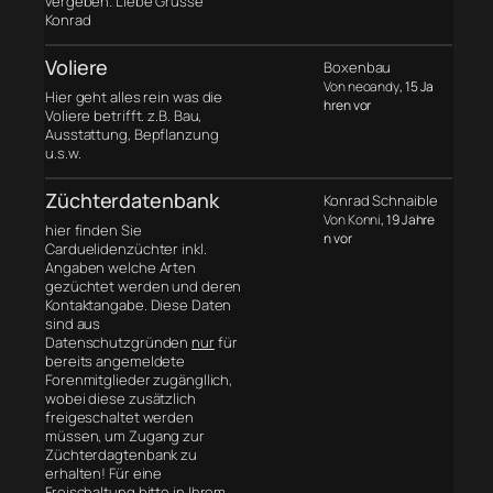
vergeben. Liebe Grüsse
Konrad
Voliere
Boxenbau
Von neoandy
, 15 Ja
Hier geht alles rein was die
hren vor
Voliere betrifft. z.B. Bau,
Ausstattung, Bepflanzung
u.s.w.
Züchterdatenbank
Konrad Schnaible
Von Konni
, 19 Jahre
hier finden Sie
n vor
Carduelidenzüchter inkl.
Angaben welche Arten
gezüchtet werden und deren
Kontaktangabe. Diese Daten
sind aus
Datenschutzgründen
nur
für
bereits angemeldete
Forenmitglieder zugängllich,
wobei diese zusätzlich
freigeschaltet werden
müssen, um Zugang zur
Züchterdagtenbank zu
erhalten! Für eine
Freischaltung bitte in Ihrem