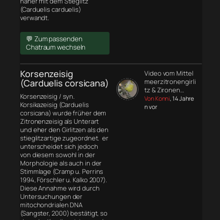
näher mit dem Stieglitz
(Carduelis carduelis)
verwandt.
💬 Zum passenden
Chatraum wechseln
Korsenzeisig
Video vom Mittel
(Carduelis corsicana)
meerzitronengirli
tz & Zironen…
Korsenzeisig / syn.
Von Konni
, 14 Jahre
Korsikazeisig (Carduelis
n vor
corsicana) wurde früher dem
Zitronenzeisig als Unterart
und eher den Girlitzen als den
stieglitzartige zugeordnet. er
unterscheidet sich jedoch
von diesem sowohl in der
Morphologie
als auch in der
Stimmlage (Cramp u. Perrins
1994, Förschler u. Kalko 2007).
Diese Annahme wird durch
Untersuchungen der
mitochondrialen DNA
(Sangster, 2000) bestätigt, so