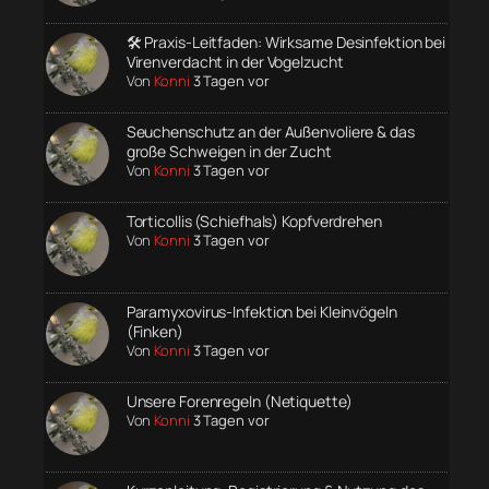
🛠️ Praxis-Leitfaden: Wirksame Desinfektion bei
Virenverdacht in der Vogelzucht
Von
Konni
3 Tagen vor
Seuchenschutz an der Außenvoliere & das
große Schweigen in der Zucht
Von
Konni
3 Tagen vor
Torticollis (Schiefhals) Kopfverdrehen
Von
Konni
3 Tagen vor
Paramyxovirus-Infektion bei Kleinvögeln
(Finken)
Von
Konni
3 Tagen vor
Unsere Forenregeln (Netiquette)
Von
Konni
3 Tagen vor