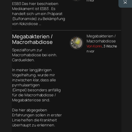
n vor
ESB3 Das hier beschieben
Medikament ist ESB3 . Es
handelt sich um ein Präparat
(Sulfonamide) zu Bekämpfung
von Kokzidiose …
Megabakterien /
Megabakterien /
Macrorhabdiose
Macrorhabdiose
Von Konni
, 3 Woche
Spezialforum zur
n vor
Macrorhabdiose bei einh.
Cardueliden.
In meiner langjährigen
Vogelhaltung, wurde mir
inzwischen klar, dass alle
pyrrhulaartigen
(Gimpel) besonders anfällig
für die Macrorhabdiose /
Megabakteriose sind.
Die hier abgegeben
Erfahrungen sollen in erster
Linie helfen die Krankheit
überhaupt zu erkennen.