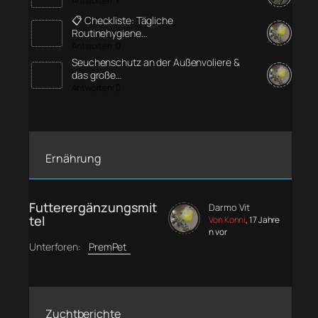
Antworten: 1
📋 Checkliste: Tägliche
Routinehygiene…
Antworten: 0
Seuchenschutz an der Außenvoliere &
das große…
Antworten: 0
Ernährung
Futterergänzungsmit
Darmo Vit
tel
Von Konni
, 17 Jahre
n vor
Unterforen:
PremPet
Zuchtberichte