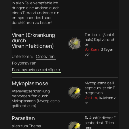
In allen Fällen empfehle ich
dringen eine Analyse durch
einen Tierarzt und/oder ein
entsprechendes Labor
durchführen zu lassen!
Viren (Erkrankung
Torticollis (Schief
durch
hals) Kopfverdreh
en
Vireninfektionen)
Von Konni
, 3 Tagen
vor
Unterforen:
Circoviren
Polyomaviren
Paramyxovirose bei Vögeln
Mykoplasmose
Mycoplasma galli
septicum ist ein E
Atemwegserkrankung
rreger von …
hervorgerufen durch
Von Lisa
, 14 Jahren v
Mykoplasmen (Mycoplasma
or
gallisepticum)
Parasiten
📝 Ausführlicher F
achbericht: Trich
alles zum Thema
omo…