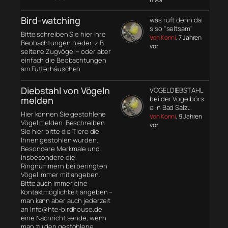
Bird-watching
was ruft denn da
s so "seltsam"
Bitte schreiben Sie hier Ihre
Von Konni
, 7 Jahren
Beobachtungen nieder. z.B.
vor
seltene Zugvögel – oder aber
einfach die Beobachtungen
am Futterhäuschen.
Diebstahl von Vögeln
VOGELDIEBSTAHL
melden
bei der Vogelbörs
e in Bad Salz…
Hier können Sie gestohlene
Von Konni
, 9 Jahren
Vögel melden. Beschreiben
vor
Sie hier bitte die Tiere die
Ihnen gestohlen wurden.
Besondere Merkmale und
insbesondere die
Ringnummern bei beringten
Vögel immer mit angeben.
Bitte auch immer eine
Kontaktmöglichkeit angeben –
man kann aber auch jederzeit
an Info@hte-birdhouse.de
eine Nachricht sende, wenn
man zu den gestohlene