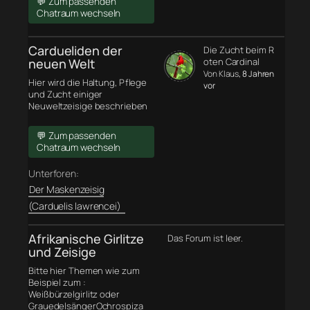
💬 Zum passenden
Chatraum wechseln
Cardueliden der
Die Zucht beim R
neuen Welt
oten Cardinal
Von Klaus
, 8 Jahren
Hier wird die Haltung, Pflege
vor
und Zucht einiger
Neuweltzeisige beschrieben
💬 Zum passenden
Chatraum wechseln
Unterforen:
Der Maskenzeisig
(Carduelis lawrencei)
Afrikanische Girlitze
Das Forum ist leer.
und Zeisige
Bitte hier Themen wie zum
Beispiel zum :
Weißbürzelgirlitz oder
GrauedelsängerOchrospiza