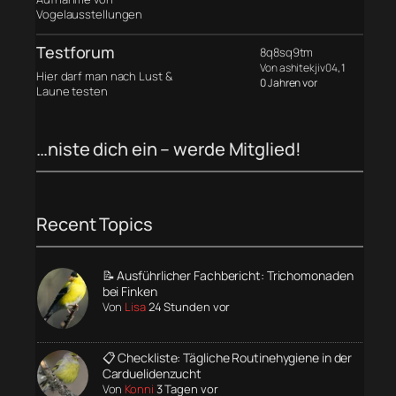
Vogelausstellungen
Testforum
8q8sq9tm
Von ashitekjiv04
, 1
Hier darf man nach Lust &
0 Jahren vor
Laune testen
…niste dich ein – werde Mitglied!
Recent Topics
📝 Ausführlicher Fachbericht: Trichomonaden
bei Finken
Von
Lisa
24 Stunden vor
📋 Checkliste: Tägliche Routinehygiene in der
Carduelidenzucht
Von
Konni
3 Tagen vor