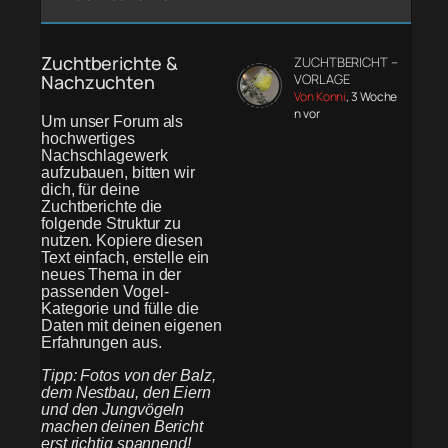
Zuchtberichte &
ZUCHTBERICHT –
Nachzuchten
VORLAGE
Von Konni
, 3 Woche
n vor
Um unser Forum als
hochwertiges
Nachschlagewerk
aufzubauen, bitten wir
dich, für deine
Zuchtberichte die
folgende Struktur zu
nutzen. Kopiere diesen
Text einfach, erstelle ein
neues Thema in der
passenden Vogel-
Kategorie und fülle die
Daten mit deinen eigenen
Erfahrungen aus.
Tipp: Fotos von der Balz,
dem Nestbau, den Eiern
und den Jungvögeln
machen deinen Bericht
erst richtig spannend!