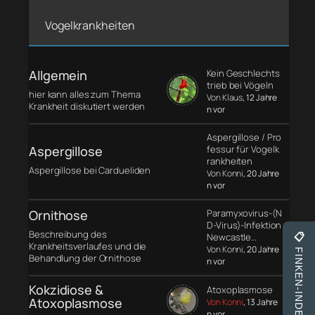
Vogelkrankheiten
Allgemein
Kein Geschlechts
trieb bei Vögeln
hier kann alles zum Thema
Von Klaus
, 12 Jahre
Krankheit diskutiert werden
n vor
Aspergillose / Pro
Aspergillose
fessur für Vogelk
rankheiten
Aspergillose bei Cardueliden
Von Konni
, 20 Jahre
n vor
Ornithose
Paramyxovirus-(N
D-Virus)-Infektion
Beschreibung des
Newcastle…
📋
Krankheitsverlaufes und die
Von Konni
, 20 Jahre
FINKEN-INDEX
Behandlung der Ornithose
n vor
Kokzidiose &
Atoxoplasmose
Atoxoplasmose
Von Konni
, 13 Jahre
n vor