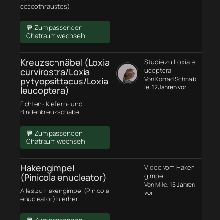
coccothraustes)
💬 Zum passenden
Chatraum wechseln
Kreuzschnäbel (Loxia
Studie zu Loxia le
curvirostra/Loxia
ucoptera
Von Konrad Schnaib
pytyopsittacus/Loxia
le
, 12 Jahren vor
leucoptera)
Fichten- Kiefern- und
Bindenkreuzschäbel
💬 Zum passenden
Chatraum wechseln
Hakengimpel
Video vom Haken
(Pinicola enucleator)
gimpel
Von Mike
, 15 Jahren
Alles zu Hakengimpel (Pinicola
vor
enucleator) hierher