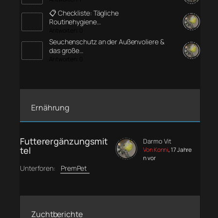
📋 Checkliste: Tägliche
Routinehygiene…
Antworten: 0
Seuchenschutz an der Außenvoliere &
das große…
Antworten: 0
Ernährung
Futterergänzungsmit
Darmo Vit
tel
Von Konni
, 17 Jahre
n vor
Unterforen:
PremPet
Zuchtberichte