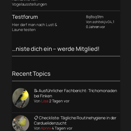
Vogelausstellungen
Testforum
8q8sq9tm
Von ashitekjiv04
, 1
Hier darf man nach Lust &
0 Jahren vor
Laune testen
…niste dich ein – werde Mitglied!
Recent Topics
📝 Ausführlicher Fachbericht: Trichomonaden
bei Finken
Von
Lisa
2 Tagen vor
📋 Checkliste: Tägliche Routinehygiene in der
Carduelidenzucht
Von
Konni
4 Tagen vor