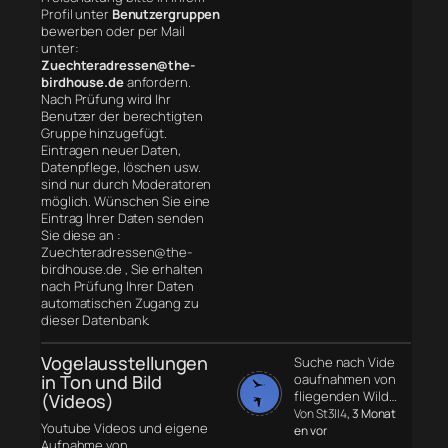
Profil unter
Benutzergruppen
bewerben oder per Mail
unter:
Zuechteradressen@the-
birdhouse.de
anfordern.
Nach Prüfung wird Ihr
Benutzer der berechtigten
Gruppe hinzugefügt.
Eintragen neuer Daten,
Datenpflege, löschen usw.
sind nur durch Moderatoren
möglich. Wünschen Sie eine
Eintrag Ihrer Daten senden
Sie diese an :
Zuechteradressen@the-
birdhouse.de , Sie erhalten
nach Prüfung Ihrer Daten
automatischen Zugang zu
dieser Datenbank.
Vogelausstellungen
Suche nach Vide
in Ton und Bild
oaufnahmen von
fliegenden Wild…
(Videos)
Von St3ll4
, 3 Monat
Youtube Videos und eigene
en vor
Aufnahme von