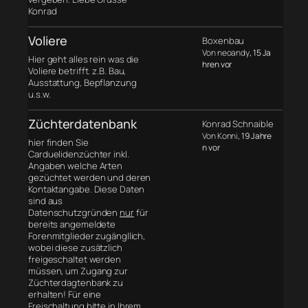
Konrad
Voliere
Boxenbau
Von neoandy
, 15 Ja
Hier geht alles rein was die
hren vor
Voliere betrifft. z.B. Bau,
Ausstattung, Bepflanzung
u.s.w.
Züchterdatenbank
Konrad Schnaible
Von Konni
, 19 Jahre
hier finden Sie
n vor
Carduelidenzüchter inkl.
Angaben welche Arten
gezüchtet werden und deren
Kontaktangabe. Diese Daten
sind aus
Datenschutzgründen
nur
für
bereits angemeldete
Forenmitglieder zugängllich,
wobei diese zusätzlich
freigeschaltet werden
müssen, um Zugang zur
Züchterdagtenbank zu
erhalten! Für eine
Freischaltung bitte in Ihrem