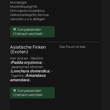
leucopygia,
Mozambiquegirlitz
Ochrospiza mozambica,
Gelbscheitelgirlitz Serinus
canicollis u.s.w. ablegen
💬 Zum passenden
Chatraum wechseln
Asiatische Finken
Das Forum ist leer.
(Exoten)
Hier sind wir – Reisfink
(
Padda oryzivora
) –
Japanisches Mövchen
(
Lonchura domestica
) –
Tigerfink (
Amandava
amandava
),
💬 Zum passenden
Chatraum wechseln