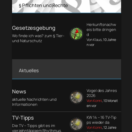
§ Pflichten und Rechte
Herkunftsnachw
Gesetzesgebung
eis bitte dringen
d
Wo finde ich was? zum § Tier-
Von Klaus
, 10 Jahre
und Naturschutz
n vor
Aktuelles
News
Vogel des Jahres
2026
aktuelle Nachrichten und
Von Konni
, 10 Monat
Informationen
en vor
TV-Tipps
KW 14 – 16 TV-Tip
ps wieder da
Die TV – Tipps gibt es im
Von Konni
, 12 Jahre
vierzehntägigem Rhythmus.