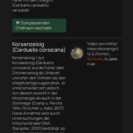
näher mit dem Stieglitz
(Carduelis carduelis)
verwandt.
💬 Zum passenden
Chatraum wechseln
Korsenzeisig
Video vom Mittel
(Carduelis corsicana)
meerzitronengirli
tz & Zironen…
Korsenzeisig / syn.
Von Konni
, 14 Jahre
Korsikazeisig (Carduelis
n vor
corsicana) wurde früher dem
Zitronenzeisig als Unterart
und eher den Girlitzen als den
stieglitzartige zugeordnet. er
unterscheidet sich jedoch
von diesem sowohl in der
Morphologie
als auch in der
Stimmlage (Cramp u. Perrins
1994, Förschler u. Kalko 2007).
Diese Annahme wird durch
Untersuchungen der
mitochondrialen DNA
(Sangster, 2000) bestätigt, so