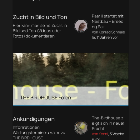
Zucht in Bild und Ton
Paar II startet mit
Nestbau – Breedi
Hier kann man seine Zucht in
ng Pair I…
Bild und Ton (Videos oder
Von Konrad Schnaib
Fotos) dokumentieren
le
, 11 Jahren vor
THE BIRDHOUSE Foren
Ankündigungen
The-Birdhouse z
eigt sich in neuer
Informationen,
Pracht
Wartungstermine u.v.a.m. zu
Von Konni
, 3 Woche
THE BIRDHOUSE
n vor