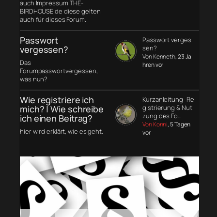
auch Impressum THE-
BIRDHOUSE.de diese gelten
auch für dieses Forum.
Passwort
Passwort verges
vergessen?
sen?
Von Kenneth
, 23 Ja
Das
hren vor
Forumpasswortvergessen,
was nun?
Wie registriere ich
Kurzanleitung: Re
mich? | Wie schreibe
gistrierung & Nut
zung des Fo…
ich einen Beitrag?
Von Konni
, 5 Tagen
hier wird erklärt, wie es geht.
vor