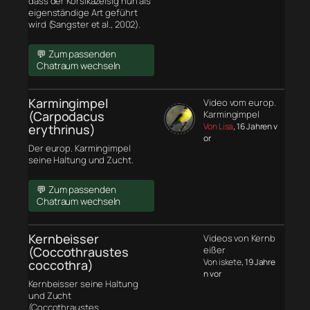
dass der Korsikazeisig nun als
eigenständige Art geführt
wird (Sangster et al., 2002).
💬 Zum passenden
Chatraum wechseln
Karmingimpel
Video vom europ.
(Carpodacus
Karmingimpel
Von Lisa
, 16 Jahren v
erythrinus)
or
Der europ. Karmingimpel
seine Haltung und Zucht.
💬 Zum passenden
Chatraum wechseln
Kernbeisser
Videos von Kernb
(Coccothraustes
eißer
Von iskete
, 19 Jahre
coccothra)
n vor
Kernbeisser seine Haltung
und Zucht
(Coccothraustes