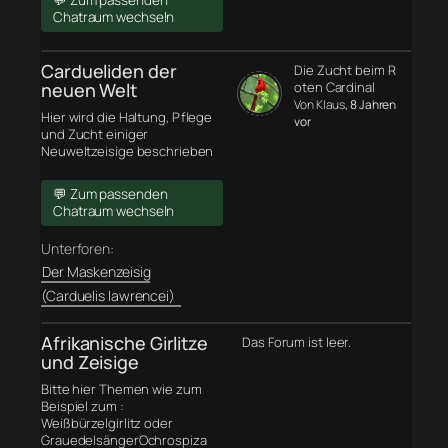
💬 Zum passenden
Chatraum wechseln
Cardueliden der
Die Zucht beim R
neuen Welt
oten Cardinal
Von Klaus
, 8 Jahren
Hier wird die Haltung, Pflege
vor
und Zucht einiger
Neuweltzeisige beschrieben
💬 Zum passenden
Chatraum wechseln
Unterforen:
Der Maskenzeisig
(Carduelis lawrencei)
Afrikanische Girlitze
Das Forum ist leer.
und Zeisige
Bitte hier Themen wie zum
Beispiel zum :
Weißbürzelgirlitz oder
GrauedelsängerOchrospiza