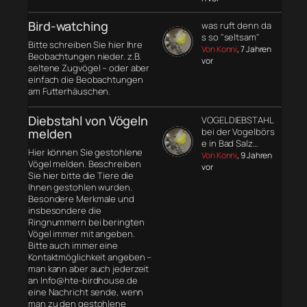
Bird-watching
was ruft denn da
s so "seltsam"
Bitte schreiben Sie hier Ihre
Von Konni
, 7 Jahren
Beobachtungen nieder. z.B.
vor
seltene Zugvögel – oder aber
einfach die Beobachtungen
am Futterhäuschen.
Diebstahl von Vögeln
VOGELDIEBSTAHL
melden
bei der Vogelbörs
e in Bad Salz…
Hier können Sie gestohlene
Von Konni
, 9 Jahren
Vögel melden. Beschreiben
vor
Sie hier bitte die Tiere die
Ihnen gestohlen wurden.
Besondere Merkmale und
insbesondere die
Ringnummern bei beringten
Vögel immer mit angeben.
Bitte auch immer eine
Kontaktmöglichkeit angeben –
man kann aber auch jederzeit
an Info@hte-birdhouse.de
eine Nachricht sende, wenn
man zu den gestohlene