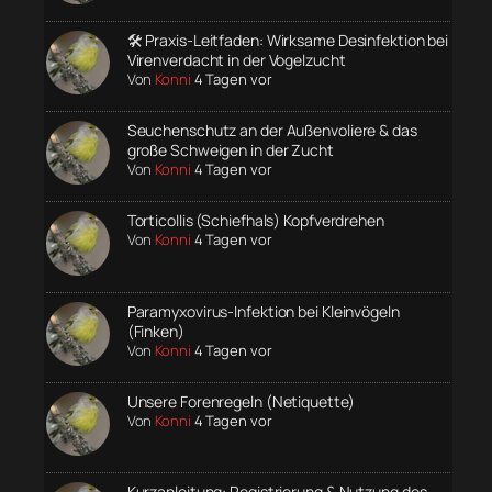
🛠️ Praxis-Leitfaden: Wirksame Desinfektion bei
Virenverdacht in der Vogelzucht
Von
Konni
4 Tagen vor
Seuchenschutz an der Außenvoliere & das
große Schweigen in der Zucht
Von
Konni
4 Tagen vor
Torticollis (Schiefhals) Kopfverdrehen
Von
Konni
4 Tagen vor
Paramyxovirus-Infektion bei Kleinvögeln
(Finken)
Von
Konni
4 Tagen vor
Unsere Forenregeln (Netiquette)
Von
Konni
4 Tagen vor
Kurzanleitung: Registrierung & Nutzung des