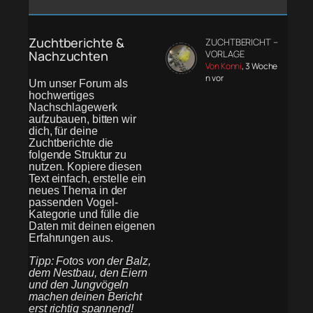
Zuchtberichte &
ZUCHTBERICHT –
Nachzuchten
VORLAGE
Von Konni
, 3 Woche
n vor
Um unser Forum als
hochwertiges
Nachschlagewerk
aufzubauen, bitten wir
dich, für deine
Zuchtberichte die
folgende Struktur zu
nutzen. Kopiere diesen
Text einfach, erstelle ein
neues Thema in der
passenden Vogel-
Kategorie und fülle die
Daten mit deinen eigenen
Erfahrungen aus.
Tipp: Fotos von der Balz,
dem Nestbau, den Eiern
und den Jungvögeln
machen deinen Bericht
erst richtig spannend!