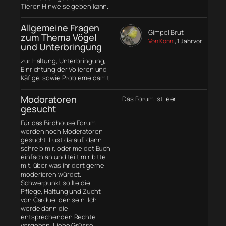
Tieren Hinweise geben kann.
Allgemeine Fragen
Gimpel Brut
zum Thema Vögel
Von Konni
, 1 Jahr vor
und Unterbringung
zur Haltung, Unterbringung,
Einrichtung der Volieren und
Käfige, sowie Probleme damit
Modoratoren
Das Forum ist leer.
gesucht
Für das Birdhouse Forum
werden noch Moderatoren
gesucht. Lust darauf, dann
schreib mir, oder meldet Euch
einfach an und teilt mir bitte
mit, über was ihr dort gerne
moderieren würdet.
Schwerpunkt sollte die
Pflege, Haltung und Zucht
von Cardueliden sein. Ich
werde dann die
entsprechenden Rechte
vergeben. Liebe Grüsse