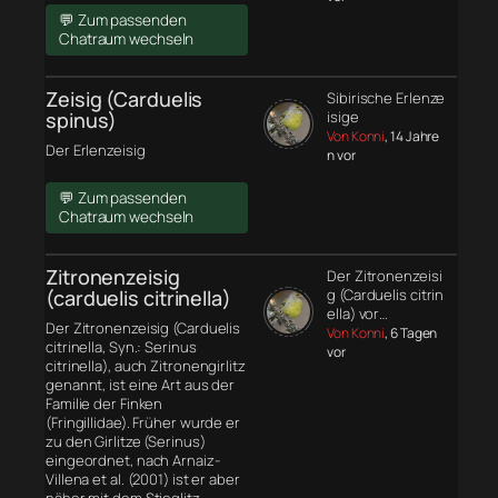
💬 Zum passenden
Chatraum wechseln
Zeisig (Carduelis
Sibirische Erlenze
spinus)
isige
Von Konni
, 14 Jahre
Der Erlenzeisig
n vor
💬 Zum passenden
Chatraum wechseln
Zitronenzeisig
Der Zitronenzeisi
(carduelis citrinella)
g (Carduelis citrin
ella) vor…
Der Zitronenzeisig (Carduelis
Von Konni
, 6 Tagen
citrinella, Syn.: Serinus
vor
citrinella), auch Zitronengirlitz
genannt, ist eine Art aus der
Familie der Finken
(Fringillidae). Früher wurde er
zu den Girlitze (Serinus)
eingeordnet, nach Arnaiz-
Villena et al. (2001) ist er aber