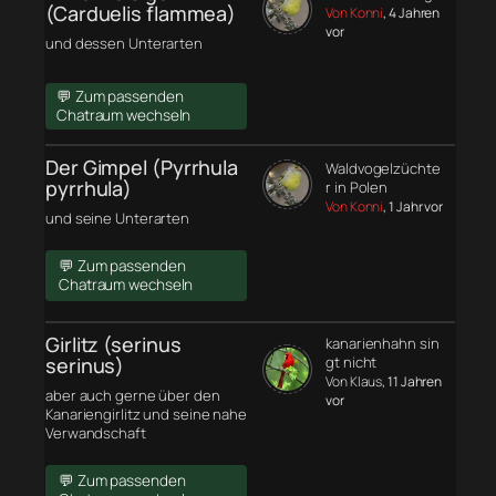
(Carduelis flammea)
Von Konni
, 4 Jahren
vor
und dessen Unterarten
💬 Zum passenden
Chatraum wechseln
Der Gimpel (Pyrrhula
Waldvogelzüchte
pyrrhula)
r in Polen
Von Konni
, 1 Jahr vor
und seine Unterarten
💬 Zum passenden
Chatraum wechseln
Girlitz (serinus
kanarienhahn sin
serinus)
gt nicht
Von Klaus
, 11 Jahren
aber auch gerne über den
vor
Kanariengirlitz und seine nahe
Verwandschaft
💬 Zum passenden