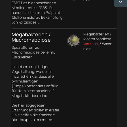
ESB3 Das hier beschieben
Medikament ist ESB3 . Es
handelt sich um ein Präparat
(Sulfonamide) zu Bekämpfung
von Kokzidiose …
Megabakterien /
Megabakterien /
Macrorhabdiose
Macrorhabdiose
Von Konni
, 3 Woche
Spezialforum zur
n vor
Macrorhabdiose bei einh.
Cardueliden.
In meiner langjährigen
Vogelhaltung, wurde mir
inzwischen klar, dass alle
pyrrhulaartigen
(Gimpel) besonders anfällig
für die Macrorhabdiose /
Megabakteriose sind.
Die hier abgegeben
Erfahrungen sollen in erster
Linie helfen die Krankheit
überhaupt zu erkennen.