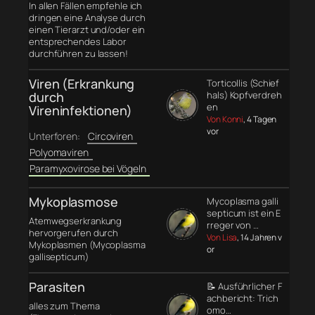
In allen Fällen empfehle ich
dringen eine Analyse durch
einen Tierarzt und/oder ein
entsprechendes Labor
durchführen zu lassen!
Viren (Erkrankung
Torticollis (Schief
durch
hals) Kopfverdreh
en
Vireninfektionen)
Von Konni
, 4 Tagen
vor
Unterforen:
Circoviren
Polyomaviren
Paramyxovirose bei Vögeln
Mykoplasmose
Mycoplasma galli
septicum ist ein E
Atemwegserkrankung
rreger von …
hervorgerufen durch
Von Lisa
, 14 Jahren v
Mykoplasmen (Mycoplasma
or
gallisepticum)
Parasiten
📝 Ausführlicher F
achbericht: Trich
alles zum Thema
omo…