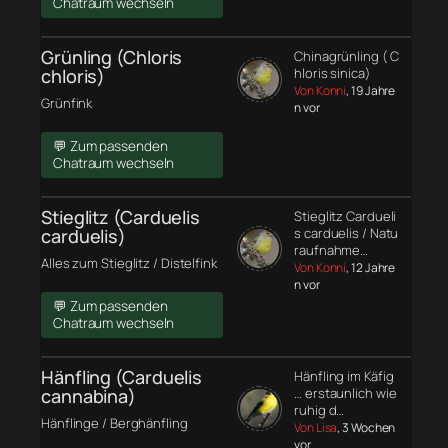
Chatraum wechseln
Grünling (Chloris
Chinagrünling ( C
chloris)
hloris sinica)
Von Konni
, 19 Jahre
Grünfink
n vor
💬 Zum passenden
Chatraum wechseln
Stieglitz (Carduelis
Stieglitz Cardueli
carduelis)
s carduelis / Natu
raufnahme…
Alles zum Stieglitz / Distelfink
Von Konni
, 12 Jahre
n vor
💬 Zum passenden
Chatraum wechseln
Hänfling (Carduelis
Hänfling im Käfig
cannabina)
… erstaunlich wie
ruhig d…
Hänflinge / Berghänfling
Von Lisa
, 3 Wochen
vor