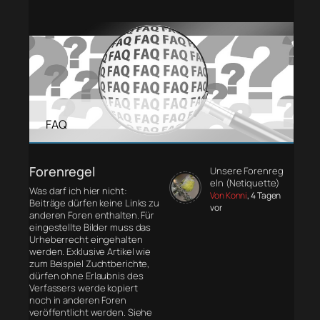
FAQ
Forenregel
Unsere Forenreg
eln (Netiquette)
Was darf ich hier nicht:
Von Konni
, 4 Tagen
Beiträge dürfen keine Links zu
vor
anderen Foren enthalten. Für
eingestellte Bilder muss das
Urheberrecht eingehalten
werden. Exklusive Artikel wie
zum Beispiel Zuchtberichte,
dürfen ohne Erlaubnis des
Verfassers werde kopiert
noch in anderen Foren
veröffentlicht werden. Siehe