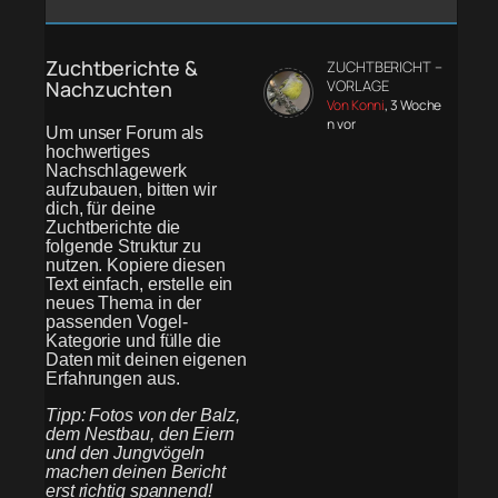
Zuchtberichte &
ZUCHTBERICHT –
Nachzuchten
VORLAGE
Von Konni
, 3 Woche
n vor
Um unser Forum als
hochwertiges
Nachschlagewerk
aufzubauen, bitten wir
dich, für deine
Zuchtberichte die
folgende Struktur zu
nutzen. Kopiere diesen
Text einfach, erstelle ein
neues Thema in der
passenden Vogel-
Kategorie und fülle die
Daten mit deinen eigenen
Erfahrungen aus.
Tipp: Fotos von der Balz,
dem Nestbau, den Eiern
und den Jungvögeln
machen deinen Bericht
erst richtig spannend!