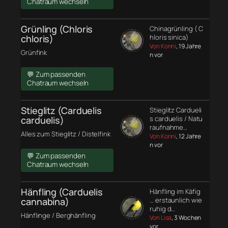
Chatraum wechseln
Grünling (Chloris
Chinagrünling ( C
chloris)
hloris sinica)
Von Konni
, 19 Jahre
Grünfink
n vor
💬 Zum passenden
Chatraum wechseln
Stieglitz (Carduelis
Stieglitz Cardueli
carduelis)
s carduelis / Natu
raufnahme…
Alles zum Stieglitz / Distelfink
Von Konni
, 12 Jahre
n vor
💬 Zum passenden
Chatraum wechseln
Hänfling (Carduelis
Hänfling im Käfig
cannabina)
… erstaunlich wie
ruhig d…
Hänflinge / Berghänfling
Von Lisa
, 3 Wochen
vor