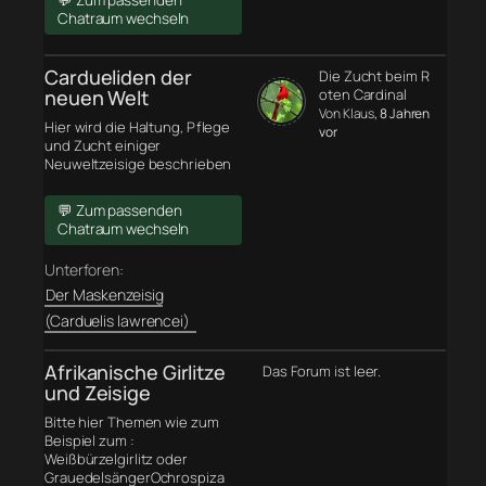
💬 Zum passenden
Chatraum wechseln
Cardueliden der
Die Zucht beim R
neuen Welt
oten Cardinal
Von Klaus
, 8 Jahren
Hier wird die Haltung, Pflege
vor
und Zucht einiger
Neuweltzeisige beschrieben
💬 Zum passenden
Chatraum wechseln
Unterforen:
Der Maskenzeisig
(Carduelis lawrencei)
Afrikanische Girlitze
Das Forum ist leer.
und Zeisige
Bitte hier Themen wie zum
Beispiel zum :
Weißbürzelgirlitz oder
GrauedelsängerOchrospiza