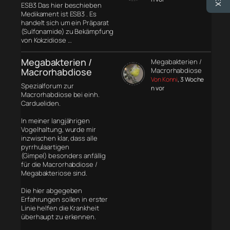
ESB3 Das hier beschieben
Medikament ist ESB3 . Es
handelt sich um ein Präparat
(Sulfonamide) zu Bekämpfung
von Kokzidiose …
Megabakterien /
Megabakterien /
Macrorhabdiose
Macrorhabdiose
Von Konni
, 3 Woche
Spezialforum zur
n vor
Macrorhabdiose bei einh.
Cardueliden.
In meiner langjährigen
Vogelhaltung, wurde mir
inzwischen klar, dass alle
pyrrhulaartigen
(Gimpel) besonders anfällig
für die Macrorhabdiose /
Megabakteriose sind.
Die hier abgegeben
Erfahrungen sollen in erster
Linie helfen die Krankheit
überhaupt zu erkennen.