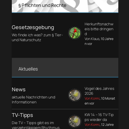
§ Pflichten und Rechte
Herkunftsnachw
Gesetzesgebung
eis bitte dringen
d
Wo finde ich was? zum § Tier-
Von Klaus
, 10 Jahre
und Naturschutz
n vor
Aktuelles
News
Vogel des Jahres
2026
aktuelle Nachrichten und
Von Konni
, 10 Monat
Informationen
en vor
TV-Tipps
KW 14 – 16 TV-Tip
ps wieder da
Die TV – Tipps gibt es im
Von Konni
, 12 Jahre
vierzehntägigem Rhythmus.