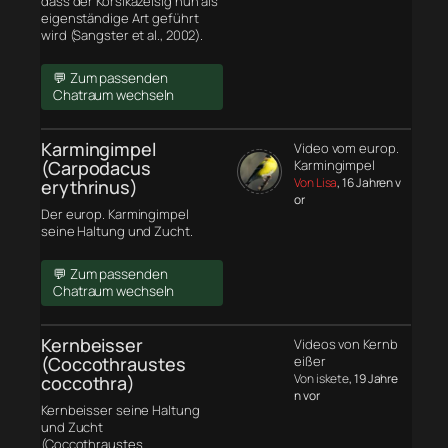
dass der Korsikazeisig nun als
eigenständige Art geführt
wird (Sangster et al., 2002).
💬 Zum passenden
Chatraum wechseln
Karmingimpel
Video vom europ.
(Carpodacus
Karmingimpel
Von Lisa
, 16 Jahren v
erythrinus)
or
Der europ. Karmingimpel
seine Haltung und Zucht.
💬 Zum passenden
Chatraum wechseln
Kernbeisser
Videos von Kernb
(Coccothraustes
eißer
Von iskete
, 19 Jahre
coccothra)
n vor
Kernbeisser seine Haltung
und Zucht
(Coccothraustes