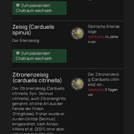
💬 Zum passenden
Chatraum wechseln
Zeisig (Carduelis
Sibirische Erlenze
spinus)
isige
Von Konni
, 14 Jahre
Der Erlenzeisig
n vor
💬 Zum passenden
Chatraum wechseln
Zitronenzeisig
Der Zitronenzeisi
(carduelis citrinella)
g (Carduelis citrin
ella) vor…
Der Zitronenzeisig (Carduelis
Von Konni
, 5 Tagen
citrinella, Syn.: Serinus
vor
citrinella), auch Zitronengirlitz
genannt, ist eine Art aus der
Familie der Finken
(Fringillidae). Früher wurde er
zu den Girlitze (Serinus)
eingeordnet, nach Arnaiz-
Villena et al. (2001) ist er aber