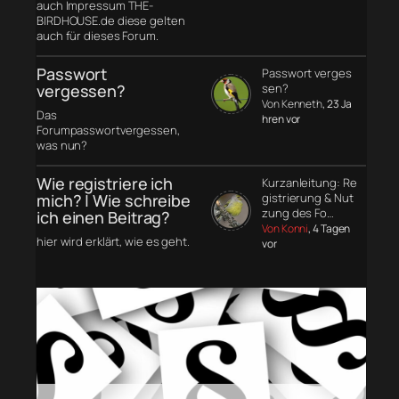
auch Impressum THE-
BIRDHOUSE.de diese gelten
auch für dieses Forum.
Passwort
Passwort verges
vergessen?
sen?
Von Kenneth
, 23 Ja
Das
hren vor
Forumpasswortvergessen,
was nun?
Wie registriere ich
Kurzanleitung: Re
mich? | Wie schreibe
gistrierung & Nut
zung des Fo…
ich einen Beitrag?
Von Konni
, 4 Tagen
hier wird erklärt, wie es geht.
vor