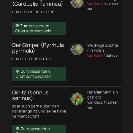
(Carduelis flammea)
Von Konni
, 4 Jahren
vor
und dessen Unterarten
💬 Zum passenden
Chatraum wechseln
Der Gimpel (Pyrrhula
Waldvogelzüchte
pyrrhula)
r in Polen
Von Konni
, 1 Jahr vor
und seine Unterarten
💬 Zum passenden
Chatraum wechseln
Girlitz (serinus
kanarienhahn sin
serinus)
gt nicht
Von Klaus
, 11 Jahren
aber auch gerne über den
vor
Kanariengirlitz und seine nahe
Verwandschaft
💬 Zum passenden