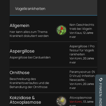
Vogelkrankheiten
Allgemein
Kein Geschlechts
trieb bei Vögeln
hier kann alles zum Thema
Von Klaus
, 12 Jahre
Krankheit diskutiert werden
n vor
Aspergillose / Pro
Aspergillose
fessur für Vogelk
rankheiten
Aspergillose bei Cardueliden
Von Konni
, 20 Jahre
n vor
Ornithose
Paramyxovirus-(N
D-Virus)-Infektion
Beschreibung des
Newcastle…
📋
Krankheitsverlaufes und die
Von Konni
, 20 Jahre
FINKEN-INDEX
Behandlung der Ornithose
n vor
Kokzidiose &
Atoxoplasmose
Atoxoplasmose
Von Konni
, 13 Jahre
n vor