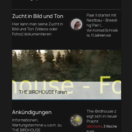
Zucht in Bild und Ton
Paar II startet mit
Nestbau – Breedi
Hier kann man seine Zucht in
ng Pair I…
Bild und Ton (Videos oder
Von Konrad Schnaib
Fotos) dokumentieren
le
, 11 Jahren vor
THE BIRDHOUSE Foren
Ankündigungen
The-Birdhouse z
eigt sich in neuer
Informationen,
Pracht
Wartungstermine u.v.a.m. zu
Von Konni
, 3 Woche
THE BIRDHOUSE
n vor