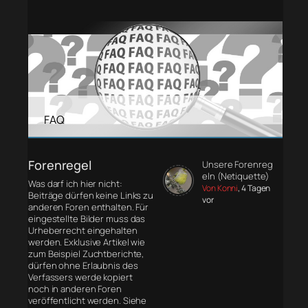
FAQ
Forenregel
Unsere Forenreg
eln (Netiquette)
Was darf ich hier nicht:
Von Konni
, 4 Tagen
Beiträge dürfen keine Links zu
vor
anderen Foren enthalten. Für
eingestellte Bilder muss das
Urheberrecht eingehalten
werden. Exklusive Artikel wie
zum Beispiel Zuchtberichte,
dürfen ohne Erlaubnis des
Verfassers werde kopiert
noch in anderen Foren
veröffentlicht werden. Siehe