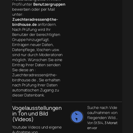
Profil unter
Benutzergruppen
bewerben oder per Mail
unter:
Zuechteradressen@the-
birdhouse.de
anfordern.
Nach Prüfung wird Ihr
Benutzer der berechtigten
Gruppe hinzugefügt.
Eintragen neuer Daten,
Datenpflege, löschen usw.
sind nur durch Moderatoren
möglich. Wünschen Sie eine
Eintrag Ihrer Daten senden
Sie diese an :
Zuechteradressen@the-
birdhouse.de , Sie erhalten
nach Prüfung Ihrer Daten
automatischen Zugang zu
dieser Datenbank.
Vogelausstellungen
Suche nach Vide
in Ton und Bild
oaufnahmen von
fliegenden Wild…
(Videos)
Von St3ll4
, 3 Monat
Youtube Videos und eigene
en vor
Aufnahme von