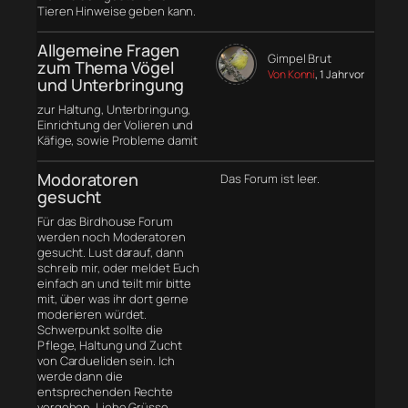
Tieren Hinweise geben kann.
Allgemeine Fragen
Gimpel Brut
zum Thema Vögel
Von Konni
, 1 Jahr vor
und Unterbringung
zur Haltung, Unterbringung,
Einrichtung der Volieren und
Käfige, sowie Probleme damit
Modoratoren
Das Forum ist leer.
gesucht
Für das Birdhouse Forum
werden noch Moderatoren
gesucht. Lust darauf, dann
schreib mir, oder meldet Euch
einfach an und teilt mir bitte
mit, über was ihr dort gerne
moderieren würdet.
Schwerpunkt sollte die
Pflege, Haltung und Zucht
von Cardueliden sein. Ich
werde dann die
entsprechenden Rechte
vergeben. Liebe Grüsse