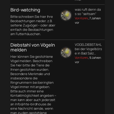
Bird-watching
was ruft denn da
s so "seltsam"
Bitte schreiben Sie hier Ihre
Von Konni
, 7 Jahren
Beobachtungen nieder. z.B.
vor
seltene Zugvögel – oder aber
einfach die Beobachtungen
am Futterhäuschen.
Diebstahl von Vögeln
VOGELDIEBSTAHL
melden
bei der Vogelbörs
e in Bad Salz…
Hier können Sie gestohlene
Von Konni
, 9 Jahren
Vögel melden. Beschreiben
vor
Sie hier bitte die Tiere die
Ihnen gestohlen wurden.
Besondere Merkmale und
insbesondere die
Ringnummern bei beringten
Vögel immer mit angeben.
Bitte auch immer eine
Kontaktmöglichkeit angeben –
man kann aber auch jederzeit
an Info@hte-birdhouse.de
eine Nachricht sende, wenn
man zu den gestohlene