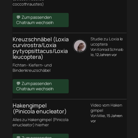
coccothraustes)
💬 Zum passenden
Chatraum wechseln
Kreuzschnäbel (Loxia
Studie zu Loxia le
curvirostra/Loxia
ucoptera
Von Konrad Schnaib
pytyopsittacus/Loxia
le
, 12 Jahren vor
leucoptera)
Fichten- Kiefern- und
Bindenkreuzschäbel
💬 Zum passenden
Chatraum wechseln
Hakengimpel
Video vom Haken
(Pinicola enucleator)
gimpel
Von Mike
, 15 Jahren
Alles zu Hakengimpel (Pinicola
vor
enucleator) hierher