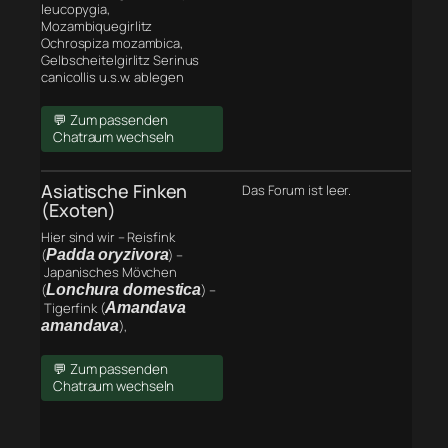
leucopygia,
Mozambiquegirlitz
Ochrospiza mozambica,
Gelbscheitelgirlitz Serinus
canicollis u.s.w. ablegen
💬 Zum passenden
Chatraum wechseln
Asiatische Finken
Das Forum ist leer.
(Exoten)
Hier sind wir – Reisfink
(
Padda oryzivora
) –
Japanisches Mövchen
(
Lonchura domestica
) –
Tigerfink (
Amandava
amandava
),
💬 Zum passenden
Chatraum wechseln