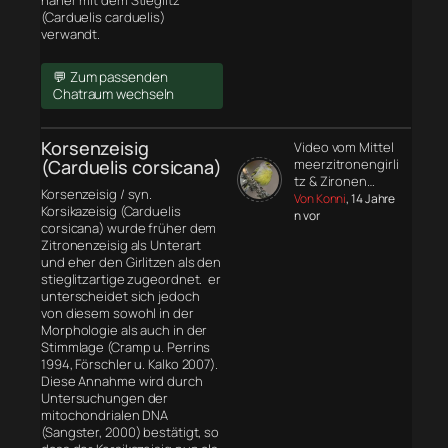
näher mit dem Stieglitz
(Carduelis carduelis)
verwandt.
💬 Zum passenden
Chatraum wechseln
Korsenzeisig
Video vom Mittel
(Carduelis corsicana)
meerzitronengirli
tz & Zironen…
Korsenzeisig / syn.
Von Konni
, 14 Jahre
Korsikazeisig (Carduelis
n vor
corsicana) wurde früher dem
Zitronenzeisig als Unterart
und eher den Girlitzen als den
stieglitzartige zugeordnet. er
unterscheidet sich jedoch
von diesem sowohl in der
Morphologie
als auch in der
Stimmlage (Cramp u. Perrins
1994, Förschler u. Kalko 2007).
Diese Annahme wird durch
Untersuchungen der
mitochondrialen DNA
(Sangster, 2000) bestätigt, so