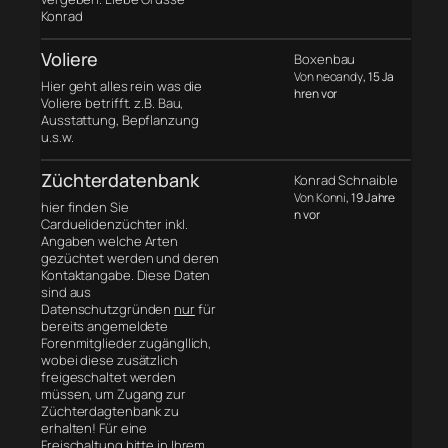
Konrad
Voliere
Boxenbau
Von neoandy
, 15 Ja
Hier geht alles rein was die
hren vor
Voliere betrifft. z.B. Bau,
Ausstattung, Bepflanzung
u.s.w.
Züchterdatenbank
Konrad Schnaible
Von Konni
, 19 Jahre
hier finden Sie
n vor
Carduelidenzüchter inkl.
Angaben welche Arten
gezüchtet werden und deren
Kontaktangabe. Diese Daten
sind aus
Datenschutzgründen
nur
für
bereits angemeldete
Forenmitglieder zugängllich,
wobei diese zusätzlich
freigeschaltet werden
müssen, um Zugang zur
Züchterdagtenbank zu
erhalten! Für eine
Freischaltung bitte in Ihrem