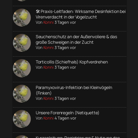
🛠️ Praxis-Leitfaden: Wirksame Desinfektion bei
Virenverdacht in der Vogelzucht
Von
Konni
3 Tagen vor
Seuchenschutz an der Außenvoliere & das
große Schweigen in der Zucht
Von
Konni
3 Tagen vor
Torticollis (Schiefhals) Kopfverdrehen
Von
Konni
3 Tagen vor
Paramyxovirus-Infektion bei Kleinvögeln
(Finken)
Von
Konni
3 Tagen vor
Unsere Forenregeln (Netiquette)
Von
Konni
4 Tagen vor
Kurzanleitung: Registrierung & Nutzung des