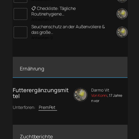
📋 Checkliste: Tägliche
Routinehygiene…
Antworten: 0
Seuchenschutz an der Außenvoliere &
das große…
Antworten: 0
Ernährung
Futterergänzungsmit
Darmo Vit
tel
Von Konni
, 17 Jahre
n vor
Unterforen:
PremPet
Zuchtberichte