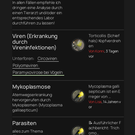
In allen Fällen empfehle ich
dringen eine Analyse durch
einen Tierarzt und/oder ein
entsprechendes Labor
durchführen zu lassen!
Viren (Erkrankung
Torticollis (Schief
durch
hals) Kopfverdreh
en
Vireninfektionen)
Von Konni
, 3 Tagen
vor
Unterforen:
Circoviren
Polyomaviren
Paramyxovirose bei Vögeln
Mykoplasmose
Mycoplasma galli
septicum ist ein E
Atemwegserkrankung
rreger von …
hervorgerufen durch
Von Lisa
, 14 Jahren v
Mykoplasmen (Mycoplasma
or
gallisepticum)
Parasiten
📝 Ausführlicher F
achbericht: Trich
alles zum Thema
omo…