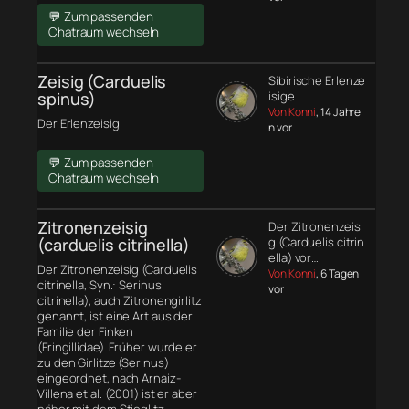
💬 Zum passenden
Chatraum wechseln
Zeisig (Carduelis
Sibirische Erlenze
spinus)
isige
Von Konni
, 14 Jahre
Der Erlenzeisig
n vor
💬 Zum passenden
Chatraum wechseln
Zitronenzeisig
Der Zitronenzeisi
(carduelis citrinella)
g (Carduelis citrin
ella) vor…
Der Zitronenzeisig (Carduelis
Von Konni
, 6 Tagen
citrinella, Syn.: Serinus
vor
citrinella), auch Zitronengirlitz
genannt, ist eine Art aus der
Familie der Finken
(Fringillidae). Früher wurde er
zu den Girlitze (Serinus)
eingeordnet, nach Arnaiz-
Villena et al. (2001) ist er aber