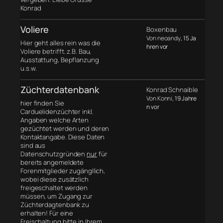
Konrad
Voliere
Boxenbau
Von neoandy
, 15 Ja
Hier geht alles rein was die
hren vor
Voliere betrifft. z.B. Bau,
Ausstattung, Bepflanzung
u.s.w.
Züchterdatenbank
Konrad Schnaible
Von Konni
, 19 Jahre
hier finden Sie
n vor
Carduelidenzüchter inkl.
Angaben welche Arten
gezüchtet werden und deren
Kontaktangabe. Diese Daten
sind aus
Datenschutzgründen
nur
für
bereits angemeldete
Forenmitglieder zugängllich,
wobei diese zusätzlich
freigeschaltet werden
müssen, um Zugang zur
Züchterdagtenbank zu
erhalten! Für eine
Freischaltung bitte in Ihrem