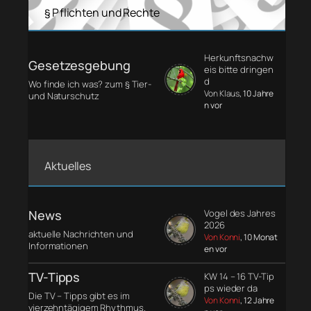
§ Pflichten und Rechte
Herkunftsnachw
Gesetzesgebung
eis bitte dringen
d
Wo finde ich was? zum § Tier-
Von Klaus
, 10 Jahre
und Naturschutz
n vor
Aktuelles
News
Vogel des Jahres
2026
aktuelle Nachrichten und
Von Konni
, 10 Monat
Informationen
en vor
TV-Tipps
KW 14 – 16 TV-Tip
ps wieder da
Die TV – Tipps gibt es im
Von Konni
, 12 Jahre
vierzehntägigem Rhythmus.