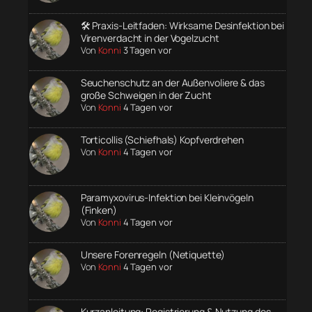
🛠️ Praxis-Leitfaden: Wirksame Desinfektion bei
Virenverdacht in der Vogelzucht
Von
Konni
3 Tagen vor
Seuchenschutz an der Außenvoliere & das
große Schweigen in der Zucht
Von
Konni
4 Tagen vor
Torticollis (Schiefhals) Kopfverdrehen
Von
Konni
4 Tagen vor
Paramyxovirus-Infektion bei Kleinvögeln
(Finken)
Von
Konni
4 Tagen vor
Unsere Forenregeln (Netiquette)
Von
Konni
4 Tagen vor
Kurzanleitung: Registrierung & Nutzung des