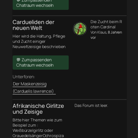
💬 Zum passenden
Chatraum wechseln
Cardueliden der
Die Zucht beim R
neuen Welt
oten Cardinal
Von Klaus
, 8 Jahren
Hier wird die Haltung, Pflege
vor
und Zucht einiger
Neuweltzeisige beschrieben
💬 Zum passenden
Chatraum wechseln
Unterforen:
Der Maskenzeisig
(Carduelis lawrencei)
Afrikanische Girlitze
Das Forum ist leer.
und Zeisige
Bitte hier Themen wie zum
Beispiel zum :
Weißbürzelgirlitz oder
GrauedelsängerOchrospiza