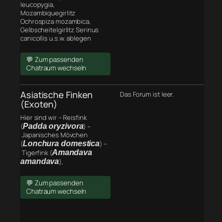
leucopygia,
Mozambiquegirlitz
Ochrospiza mozambica,
Gelbscheitelgirlitz Serinus
canicollis u.s.w. ablegen
💬 Zum passenden
Chatraum wechseln
Asiatische Finken
Das Forum ist leer.
(Exoten)
Hier sind wir – Reisfink
(
Padda oryzivora
) –
Japanisches Mövchen
(
Lonchura domestica
) –
Tigerfink (
Amandava
amandava
),
💬 Zum passenden
Chatraum wechseln