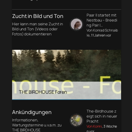
Zucht in Bild und Ton
Paar II startet mit
Nestbau – Breedi
Hier kann man seine Zucht in
ng Pair I…
Bild und Ton (Videos oder
Von Konrad Schnaib
Fotos) dokumentieren
le
, 11 Jahren vor
THE BIRDHOUSE Foren
Ankündigungen
The-Birdhouse z
eigt sich in neuer
Informationen,
Pracht
Wartungstermine u.v.a.m. zu
Von Konni
, 3 Woche
THE BIRDHOUSE
n vor