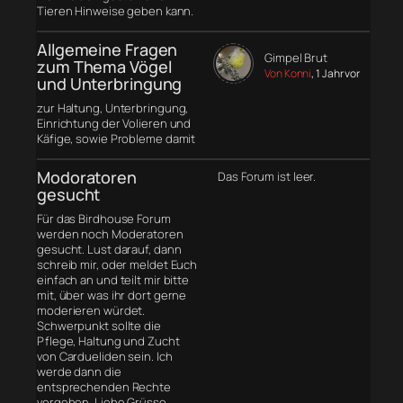
Tieren Hinweise geben kann.
Allgemeine Fragen
Gimpel Brut
zum Thema Vögel
Von Konni
, 1 Jahr vor
und Unterbringung
zur Haltung, Unterbringung,
Einrichtung der Volieren und
Käfige, sowie Probleme damit
Modoratoren
Das Forum ist leer.
gesucht
Für das Birdhouse Forum
werden noch Moderatoren
gesucht. Lust darauf, dann
schreib mir, oder meldet Euch
einfach an und teilt mir bitte
mit, über was ihr dort gerne
moderieren würdet.
Schwerpunkt sollte die
Pflege, Haltung und Zucht
von Cardueliden sein. Ich
werde dann die
entsprechenden Rechte
vergeben. Liebe Grüsse