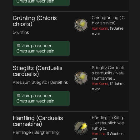
Chatraum wechseln
Grünling (Chloris
Chinagrünling ( C
chloris)
hloris sinica)
Von Konni
, 19 Jahre
Grünfink
n vor
💬 Zum passenden
Chatraum wechseln
Stieglitz (Carduelis
Stieglitz Cardueli
carduelis)
s carduelis / Natu
raufnahme…
Alles zum Stieglitz / Distelfink
Von Konni
, 12 Jahre
n vor
💬 Zum passenden
Chatraum wechseln
Hänfling (Carduelis
Hänfling im Käfig
cannabina)
… erstaunlich wie
ruhig d…
Hänflinge / Berghänfling
Von Lisa
, 3 Wochen
vor