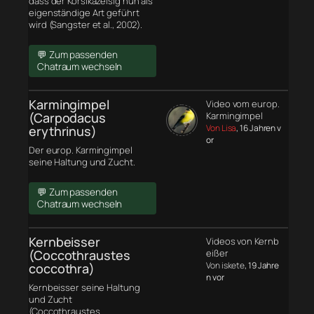
dass der Korsikazeisig nun als
eigenständige Art geführt
wird (Sangster et al., 2002).
💬 Zum passenden
Chatraum wechseln
Karmingimpel
Video vom europ.
(Carpodacus
Karmingimpel
Von Lisa
, 16 Jahren v
erythrinus)
or
Der europ. Karmingimpel
seine Haltung und Zucht.
💬 Zum passenden
Chatraum wechseln
Kernbeisser
Videos von Kernb
(Coccothraustes
eißer
Von iskete
, 19 Jahre
coccothra)
n vor
Kernbeisser seine Haltung
und Zucht
(Coccothraustes