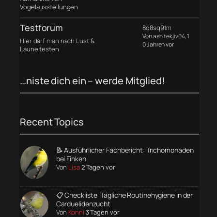
Vogelausstellungen
Testforum
8q8sq9tm
Von ashitekjiv04
, 1
Hier darf man nach Lust &
0 Jahren vor
Laune testen
…niste dich ein – werde Mitglied!
Recent Topics
📝 Ausführlicher Fachbericht: Trichomonaden
bei Finken
Von
Lisa
2 Tagen vor
📋 Checkliste: Tägliche Routinehygiene in der
Carduelidenzucht
Von
Konni
3 Tagen vor