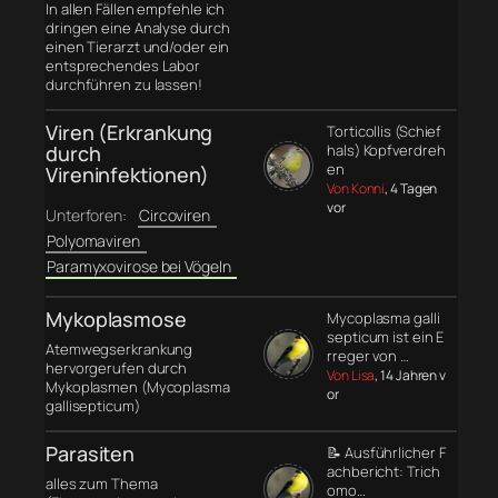
In allen Fällen empfehle ich
dringen eine Analyse durch
einen Tierarzt und/oder ein
entsprechendes Labor
durchführen zu lassen!
Viren (Erkrankung
Torticollis (Schief
durch
hals) Kopfverdreh
en
Vireninfektionen)
Von Konni
, 4 Tagen
vor
Unterforen:
Circoviren
Polyomaviren
Paramyxovirose bei Vögeln
Mykoplasmose
Mycoplasma galli
septicum ist ein E
Atemwegserkrankung
rreger von …
hervorgerufen durch
Von Lisa
, 14 Jahren v
Mykoplasmen (Mycoplasma
or
gallisepticum)
Parasiten
📝 Ausführlicher F
achbericht: Trich
alles zum Thema
omo…