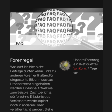
FAQ
Forenregel
Unsere Forenreg
eln (Netiquette)
Was darf ich hier nicht:
Von Konni
, 4 Tagen
Beiträge dürfen keine Links zu
vor
anderen Foren enthalten. Für
eingestellte Bilder muss das
Urheberrecht eingehalten
werden. Exklusive Artikel wie
zum Beispiel Zuchtberichte,
dürfen ohne Erlaubnis des
Verfassers werde kopiert
noch in anderen Foren
veröffentlicht werden. Siehe