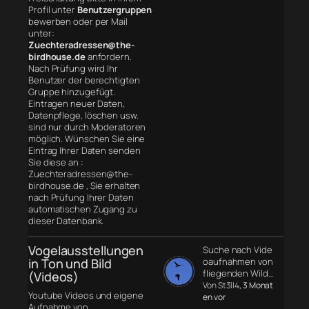
Profil unter
Benutzergruppen
bewerben oder per Mail
unter:
Zuechteradressen@the-
birdhouse.de
anfordern.
Nach Prüfung wird Ihr
Benutzer der berechtigten
Gruppe hinzugefügt.
Eintragen neuer Daten,
Datenpflege, löschen usw.
sind nur durch Moderatoren
möglich. Wünschen Sie eine
Eintrag Ihrer Daten senden
Sie diese an :
Zuechteradressen@the-
birdhouse.de , Sie erhalten
nach Prüfung Ihrer Daten
automatischen Zugang zu
dieser Datenbank.
Vogelausstellungen
Suche nach Vide
in Ton und Bild
oaufnahmen von
fliegenden Wild…
(Videos)
Von St3ll4
, 3 Monat
Youtube Videos und eigene
en vor
Aufnahme von