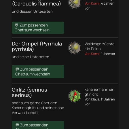
(Carduelis flammea)
Von Konni
, 4 Jahren
vor
und dessen Unterarten
💬 Zum passenden
Chatraum wechseln
Der Gimpel (Pyrrhula
Waldvogelzüchte
pyrrhula)
r in Polen
Von Konni
, 1 Jahr vor
und seine Unterarten
💬 Zum passenden
Chatraum wechseln
Girlitz (serinus
kanarienhahn sin
serinus)
gt nicht
Von Klaus
, 11 Jahren
aber auch gerne über den
vor
Kanariengirlitz und seine nahe
Verwandschaft
💬 Zum passenden