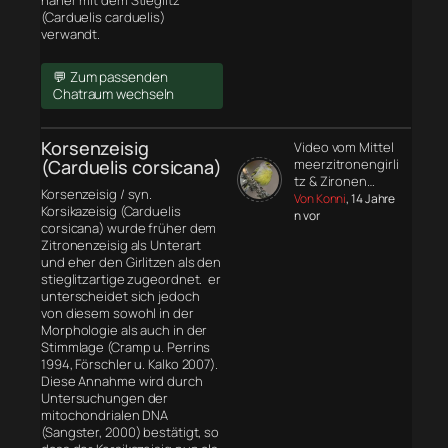
näher mit dem Stieglitz
(Carduelis carduelis)
verwandt.
💬 Zum passenden
Chatraum wechseln
Korsenzeisig
Video vom Mittel
(Carduelis corsicana)
meerzitronengirli
tz & Zironen…
Korsenzeisig / syn.
Von Konni
, 14 Jahre
Korsikazeisig (Carduelis
n vor
corsicana) wurde früher dem
Zitronenzeisig als Unterart
und eher den Girlitzen als den
stieglitzartige zugeordnet. er
unterscheidet sich jedoch
von diesem sowohl in der
Morphologie
als auch in der
Stimmlage (Cramp u. Perrins
1994, Förschler u. Kalko 2007).
Diese Annahme wird durch
Untersuchungen der
mitochondrialen DNA
(Sangster, 2000) bestätigt, so