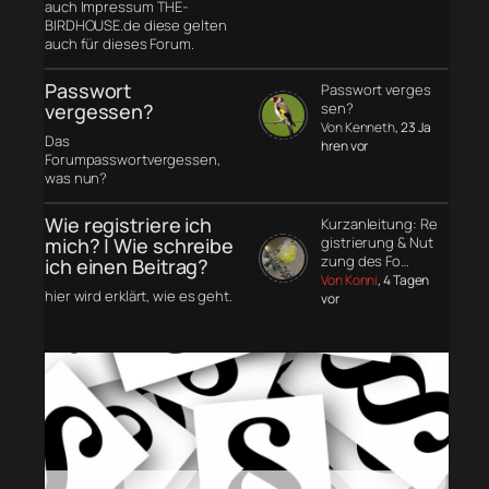
auch Impressum THE-
BIRDHOUSE.de diese gelten
auch für dieses Forum.
Passwort
Passwort verges
vergessen?
sen?
Von Kenneth
, 23 Ja
Das
hren vor
Forumpasswortvergessen,
was nun?
Wie registriere ich
Kurzanleitung: Re
mich? | Wie schreibe
gistrierung & Nut
zung des Fo…
ich einen Beitrag?
Von Konni
, 4 Tagen
hier wird erklärt, wie es geht.
vor