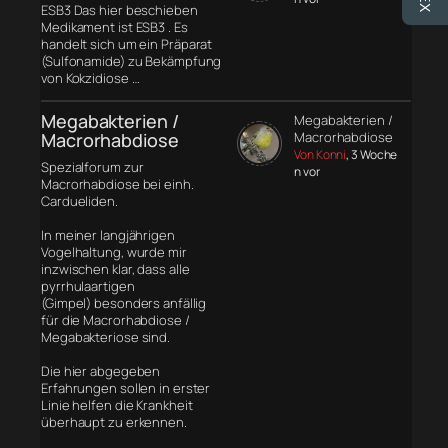
ESB3 Das hier beschieben
Medikament ist ESB3 . Es
handelt sich um ein Präparat
(Sulfonamide) zu Bekämpfung
von Kokzidiose …
Megabakterien /
Megabakterien /
Macrorhabdiose
Macrorhabdiose
Von Konni
, 3 Woche
Spezialforum zur
n vor
Macrorhabdiose bei einh.
Cardueliden.
In meiner langjährigen
Vogelhaltung, wurde mir
inzwischen klar, dass alle
pyrrhulaartigen
(Gimpel) besonders anfällig
für die Macrorhabdiose /
Megabakteriose sind.
Die hier abgegeben
Erfahrungen sollen in erster
Linie helfen die Krankheit
überhaupt zu erkennen.