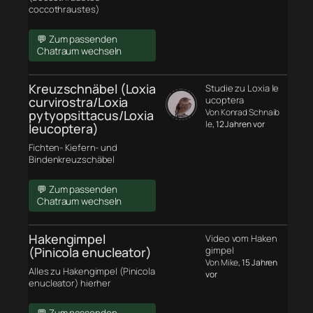
coccothraustes)
💬 Zum passenden
Chatraum wechseln
Kreuzschnäbel (Loxia
Studie zu Loxia le
curvirostra/Loxia
ucoptera
Von Konrad Schnaib
pytyopsittacus/Loxia
le
, 12 Jahren vor
leucoptera)
Fichten- Kiefern- und
Bindenkreuzschäbel
💬 Zum passenden
Chatraum wechseln
Hakengimpel
Video vom Haken
(Pinicola enucleator)
gimpel
Von Mike
, 15 Jahren
Alles zu Hakengimpel (Pinicola
vor
enucleator) hierher