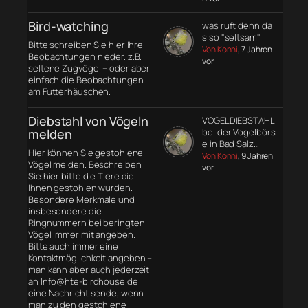
Bird-watching
was ruft denn da
s so "seltsam"
Bitte schreiben Sie hier Ihre
Von Konni
, 7 Jahren
Beobachtungen nieder. z.B.
vor
seltene Zugvögel – oder aber
einfach die Beobachtungen
am Futterhäuschen.
Diebstahl von Vögeln
VOGELDIEBSTAHL
melden
bei der Vogelbörs
e in Bad Salz…
Hier können Sie gestohlene
Von Konni
, 9 Jahren
Vögel melden. Beschreiben
vor
Sie hier bitte die Tiere die
Ihnen gestohlen wurden.
Besondere Merkmale und
insbesondere die
Ringnummern bei beringten
Vögel immer mit angeben.
Bitte auch immer eine
Kontaktmöglichkeit angeben –
man kann aber auch jederzeit
an Info@hte-birdhouse.de
eine Nachricht sende, wenn
man zu den gestohlene