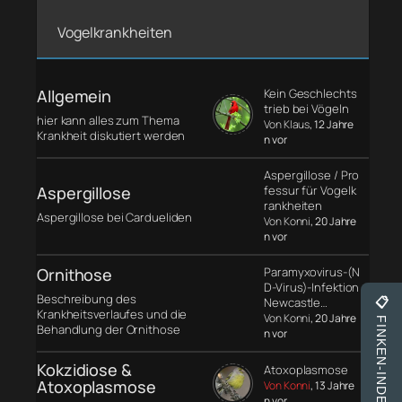
Vogelkrankheiten
Allgemein
Kein Geschlechts
trieb bei Vögeln
hier kann alles zum Thema
Von Klaus
, 12 Jahre
Krankheit diskutiert werden
n vor
Aspergillose / Pro
Aspergillose
fessur für Vogelk
rankheiten
Aspergillose bei Cardueliden
Von Konni
, 20 Jahre
n vor
Ornithose
Paramyxovirus-(N
D-Virus)-Infektion
Beschreibung des
Newcastle…
📋
Krankheitsverlaufes und die
Von Konni
, 20 Jahre
FINKEN-INDEX
Behandlung der Ornithose
n vor
Kokzidiose &
Atoxoplasmose
Atoxoplasmose
Von Konni
, 13 Jahre
n vor