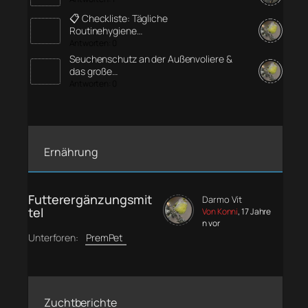
📋 Checkliste: Tägliche
Routinehygiene…
Antworten: 0
Seuchenschutz an der Außenvoliere &
das große…
Antworten: 0
Ernährung
Futterergänzungsmit
Darmo Vit
tel
Von Konni
, 17 Jahre
n vor
Unterforen:
PremPet
Zuchtberichte