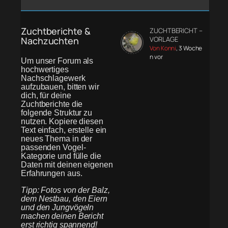
Zuchtberichte &
ZUCHTBERICHT –
Nachzuchten
VORLAGE
Von Konni
, 3 Woche
n vor
Um unser Forum als
hochwertiges
Nachschlagewerk
aufzubauen, bitten wir
dich, für deine
Zuchtberichte die
folgende Struktur zu
nutzen. Kopiere diesen
Text einfach, erstelle ein
neues Thema in der
passenden Vogel-
Kategorie und fülle die
Daten mit deinen eigenen
Erfahrungen aus.
Tipp: Fotos von der Balz,
dem Nestbau, den Eiern
und den Jungvögeln
machen deinen Bericht
erst richtig spannend!