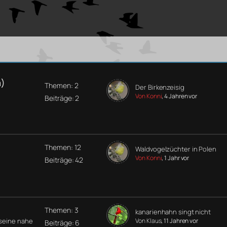
a)
Themen: 2
Der Birkenzeisig
Von Konni
, 4 Jahren vor
Beiträge: 2
Themen: 12
Waldvogelzüchter in Polen
Von Konni
, 1 Jahr vor
Beiträge: 42
Themen: 3
kanarienhahn singt nicht
 seine nahe
Von Klaus
, 11 Jahren vor
Beiträge: 6