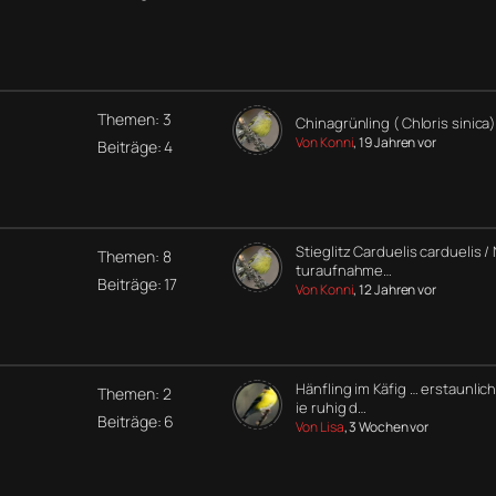
Themen: 3
Chinagrünling ( Chloris sinica)
Von Konni
, 19 Jahren vor
Beiträge: 4
Stieglitz Carduelis carduelis /
Themen: 8
turaufnahme…
Beiträge: 17
Von Konni
, 12 Jahren vor
Hänfling im Käfig … erstaunlic
Themen: 2
ie ruhig d…
Beiträge: 6
Von Lisa
, 3 Wochen vor