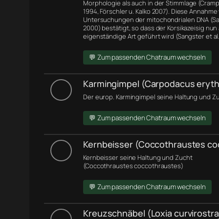
Morphologie
als auch in der Stimmlage (Cramp 
1994, Förschler u. Kalko 2007). Diese Annahme
Untersuchungen der
mitochondrialen DNA
(Sa
2000) bestätigt, so dass der Korsikazeisig nun 
eigenständige Art geführt wird (Sangster et al.
💬 Zum passenden Chatraum wechseln
Karmingimpel (Carpodacus eryth
Der europ. Karmingimpel seine Haltung und Zu
💬 Zum passenden Chatraum wechseln
Kernbeisser (Coccothraustes co
Kernbeisser seine Haltung und Zucht
(Coccothraustes coccothraustes)
💬 Zum passenden Chatraum wechseln
Kreuzschnäbel (Loxia curvirostra