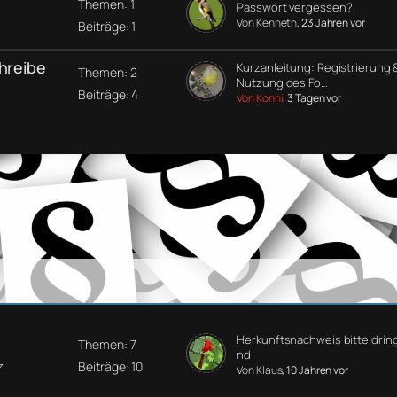
Themen: 1
Passwort vergessen?
Von Kenneth
, 23 Jahren vor
Beiträge: 1
chreibe
Kurzanleitung: Registrierung 
Themen: 2
Nutzung des Fo…
Beiträge: 4
Von Konni
, 3 Tagen vor
Herkunftsnachweis bitte drin
Themen: 7
nd
Beiträge: 10
z
Von Klaus
, 10 Jahren vor