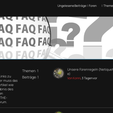
Ungelesene Beiträge
|
Foren
|
Theme
Unsere Forenregeln (Netiquet
Themen: 1
e)
Links zu
Beiträge: 1
Von Konni
, 3 Tagen vor
der muss das
tikel wie
ubnis des
en
 THE-
orum.