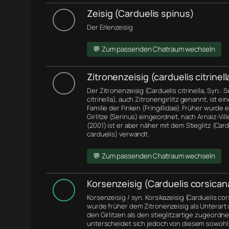
Zeisig (Carduelis spinus)
Der Erlenzeisig
💬 Zum passenden Chatraum wechseln
Zitronenzeisig (carduelis citrinell
Der Zitronenzeisig (Carduelis citrinella, Syn.: 
citrinella), auch Zitronengirlitz genannt, ist ei
Familie der Finken (Fringillidae). Früher wurde 
Girlitze (Serinus) eingeordnet, nach Arnaiz-Ville
(2001) ist er aber näher mit dem Stieglitz (Card
carduelis) verwandt.
💬 Zum passenden Chatraum wechseln
Korsenzeisig (Carduelis corsican
Korsenzeisig / syn. Korsikazeisig (Carduelis co
wurde früher dem Zitronenzeisig als Unterart
den Girlitzen als den stieglitzartige zugeordne
unterscheidet sich jedoch von diesem sowohl 