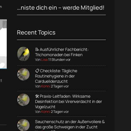
…niste dich ein – werde Mitglied!
n
Recent Topics
📝 Ausführlicher Fachbericht:
Trichomonaden bei Finken
Von
Lisa
11 Stunden vor
📋 Checkliste: Tägliche
Routinehygiene in der
t
Carduelidenzucht
Von
Konni
2 Tagen vor
🛠️ Praxis-Leitfaden: Wirksame
Desinfektion bei Virenverdacht in der
Vogelzucht
Von
Konni
2 Tagen vor
Seuchenschutz an der Außenvoliere &
das große Schweigen in der Zucht