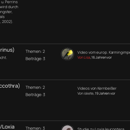
u. Perrins
 wird durch
ngster,
als
, 2002).
rinus)
Themen: 2
Video vom europ. Karmingimp
cht.
Von Lisa
, 16 Jahren vor
Beiträge: 3
ccothra)
Themen: 2
Videos von Kernbeißer
Von iskete
, 19 Jahren vor
Beiträge: 3
/Loxia
Themen: 3
Studie zu Loxia leucoptera