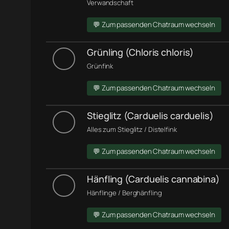
Verwandschaft
💬 Zum passenden Chatraum wechseln
Grünling (Chloris chloris)
Grünfink
💬 Zum passenden Chatraum wechseln
Stieglitz (Carduelis carduelis)
Alles zum Stieglitz / Distelfink
💬 Zum passenden Chatraum wechseln
Hänfling (Carduelis cannabina)
Hänflinge / Berghänfling
💬 Zum passenden Chatraum wechseln