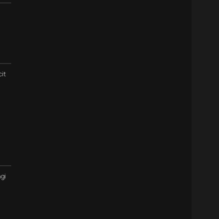
cit
gi