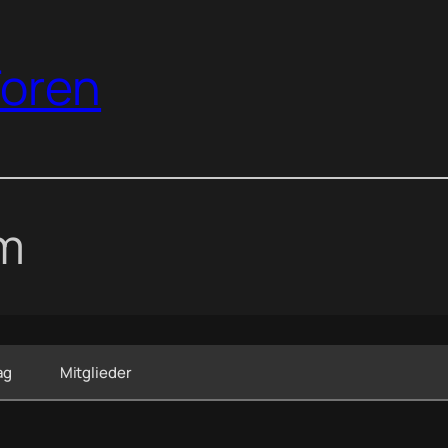
oren
um
ag
Mitglieder