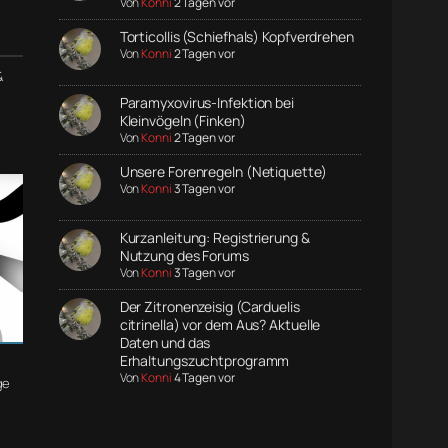
Von
Konni
2 Tagen vor
Torticollis (Schiefhals) Kopfverdrehen
Von
Konni
2 Tagen vor
&
Paramyxovirus-Infektion bei
Kleinvögeln (Finken)
Von
Konni
2 Tagen vor
Unsere Forenregeln (Netiquette)
Von
Konni
3 Tagen vor
Kurzanleitung: Registrierung &
Nutzung des Forums
Von
Konni
3 Tagen vor
Der Zitronenzeisig (Carduelis
citrinella) vor dem Aus? Aktuelle
Daten und das
Erhaltungszuchtprogramm
Von
Konni
4 Tagen vor
ge