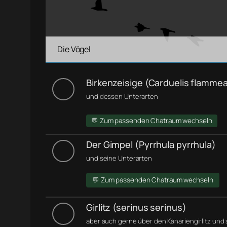
Die Vögel
Birkenzeisige (Carduelis flamme
und dessen Unterarten
💬 Zum passenden Chatraum wechseln
Der Gimpel (Pyrrhula pyrrhula)
und seine Unterarten
💬 Zum passenden Chatraum wechseln
Girlitz (serinus serinus)
aber auch gerne über den Kanariengirlitz und