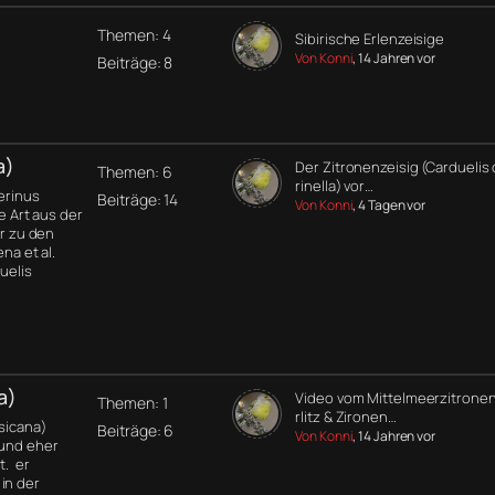
Themen: 4
Sibirische Erlenzeisige
Von Konni
, 14 Jahren vor
Beiträge: 8
a)
Der Zitronenzeisig (Carduelis 
Themen: 6
rinella) vor…
Serinus
Beiträge: 14
Von Konni
, 4 Tagen vor
ne Art aus der
er zu den
na et al.
uelis
a)
Video vom Mittelmeerzitronen
Themen: 1
rlitz & Zironen…
rsicana)
Beiträge: 6
Von Konni
, 14 Jahren vor
 und eher
t. er
in der