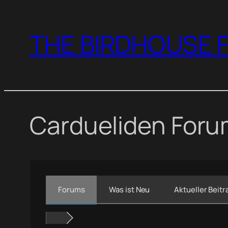
Zum
Inhalt
THE BIRDHOUSE F
springen
Cardueliden For
Forums
Was ist Neu
Aktueller Beitr