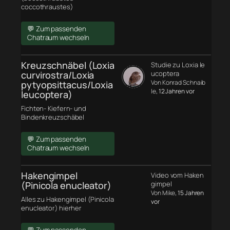
coccothraustes)
💬 Zum passenden
Chatraum wechseln
Kreuzschnäbel (Loxia
Studie zu Loxia le
curvirostra/Loxia
ucoptera
Von Konrad Schnaib
pytyopsittacus/Loxia
le
, 12 Jahren vor
leucoptera)
Fichten- Kiefern- und
Bindenkreuzschäbel
💬 Zum passenden
Chatraum wechseln
Hakengimpel
Video vom Haken
(Pinicola enucleator)
gimpel
Von Mike
, 15 Jahren
Alles zu Hakengimpel (Pinicola
vor
enucleator) hierher