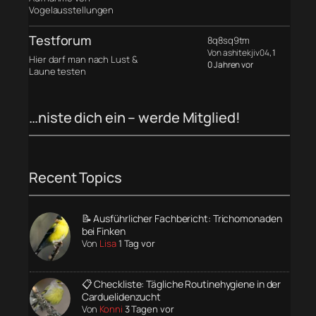
Vogelausstellungen
Testforum
8q8sq9tm
Von ashitekjiv04
, 1
Hier darf man nach Lust &
0 Jahren vor
Laune testen
…niste dich ein – werde Mitglied!
Recent Topics
📝 Ausführlicher Fachbericht: Trichomonaden
bei Finken
Von
Lisa
1 Tag vor
📋 Checkliste: Tägliche Routinehygiene in der
Carduelidenzucht
Von
Konni
3 Tagen vor