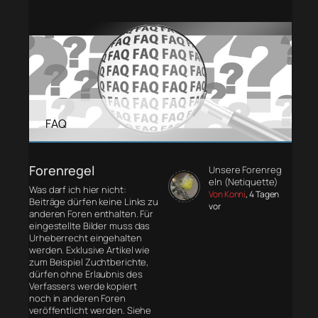
FAQ
Forenregel
Unsere Forenreg
eln (Netiquette)
Was darf ich hier nicht:
Von Konni
, 4 Tagen
Beiträge dürfen keine Links zu
vor
anderen Foren enthalten. Für
eingestellte Bilder muss das
Urheberrecht eingehalten
werden. Exklusive Artikel wie
zum Beispiel Zuchtberichte,
dürfen ohne Erlaubnis des
Verfassers werde kopiert
noch in anderen Foren
veröffentlicht werden. Siehe