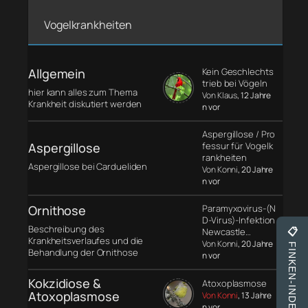
Vogelkrankheiten
Allgemein
Kein Geschlechts
trieb bei Vögeln
hier kann alles zum Thema
Von Klaus
, 12 Jahre
Krankheit diskutiert werden
n vor
Aspergillose / Pro
Aspergillose
fessur für Vogelk
rankheiten
Aspergillose bei Cardueliden
Von Konni
, 20 Jahre
n vor
Ornithose
Paramyxovirus-(N
D-Virus)-Infektion
Beschreibung des
Newcastle…
📋
Krankheitsverlaufes und die
Von Konni
, 20 Jahre
FINKEN-INDEX
Behandlung der Ornithose
n vor
Kokzidiose &
Atoxoplasmose
Atoxoplasmose
Von Konni
, 13 Jahre
n vor