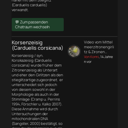
näher mit dem Stieglitz
(Carduelis carduelis)
verwandt.
💬 Zum passenden
Chatraum wechseln
Korsenzeisig
Video vom Mittel
(Carduelis corsicana)
meerzitronengirli
tz & Zironen…
Korsenzeisig / syn.
Von Konni
, 14 Jahre
Korsikazeisig (Carduelis
n vor
corsicana) wurde früher dem
Zitronenzeisig als Unterart
und eher den Girlitzen als den
stieglitzartige zugeordnet. er
unterscheidet sich jedoch
von diesem sowohl in der
Morphologie
als auch in der
Stimmlage (Cramp u. Perrins
1994, Förschler u. Kalko 2007).
Diese Annahme wird durch
Untersuchungen der
mitochondrialen DNA
(Sangster, 2000) bestätigt, so