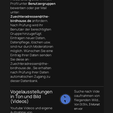
Profil unter
Benutzergruppen
bewerben oder per Mail
unter:
Zuechteradressen@the-
birdhouse.de
anfordern.
Nach Prüfung wird Ihr
Benutzer der berechtigten
Gruppe hinzugefügt.
Eintragen neuer Daten,
Datenpflege, löschen usw.
sind nur durch Moderatoren
möglich. Wünschen Sie eine
Eintrag Ihrer Daten senden
Sie diese an :
Zuechteradressen@the-
birdhouse.de , Sie erhalten
nach Prüfung Ihrer Daten
automatischen Zugang zu
dieser Datenbank.
Vogelausstellungen
Suche nach Vide
in Ton und Bild
oaufnahmen von
fliegenden Wild…
(Videos)
Von St3ll4
, 3 Monat
Youtube Videos und eigene
en vor
Aufnahme von