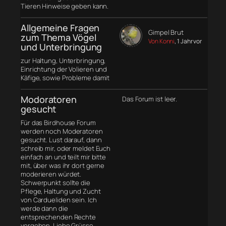
Tieren Hinweise geben kann.
Allgemeine Fragen
Gimpel Brut
zum Thema Vögel
Von Konni
, 1 Jahr vor
und Unterbringung
zur Haltung, Unterbringung,
Einrichtung der Volieren und
Käfige, sowie Probleme damit
Modoratoren
Das Forum ist leer.
gesucht
Für das Birdhouse Forum
werden noch Moderatoren
gesucht. Lust darauf, dann
schreib mir, oder meldet Euch
einfach an und teilt mir bitte
mit, über was ihr dort gerne
moderieren würdet.
Schwerpunkt sollte die
Pflege, Haltung und Zucht
von Cardueliden sein. Ich
werde dann die
entsprechenden Rechte
vergeben. Liebe Grüsse