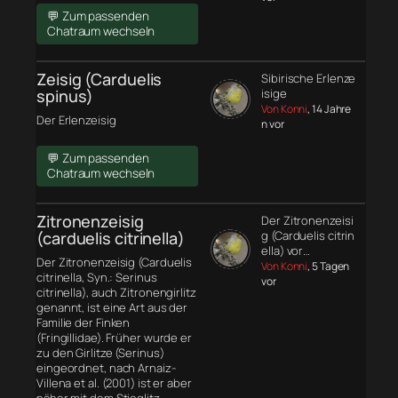
💬 Zum passenden
Chatraum wechseln
Zeisig (Carduelis
Sibirische Erlenze
spinus)
isige
Von Konni
, 14 Jahre
Der Erlenzeisig
n vor
💬 Zum passenden
Chatraum wechseln
Zitronenzeisig
Der Zitronenzeisi
(carduelis citrinella)
g (Carduelis citrin
ella) vor…
Der Zitronenzeisig (Carduelis
Von Konni
, 5 Tagen
citrinella, Syn.: Serinus
vor
citrinella), auch Zitronengirlitz
genannt, ist eine Art aus der
Familie der Finken
(Fringillidae). Früher wurde er
zu den Girlitze (Serinus)
eingeordnet, nach Arnaiz-
Villena et al. (2001) ist er aber