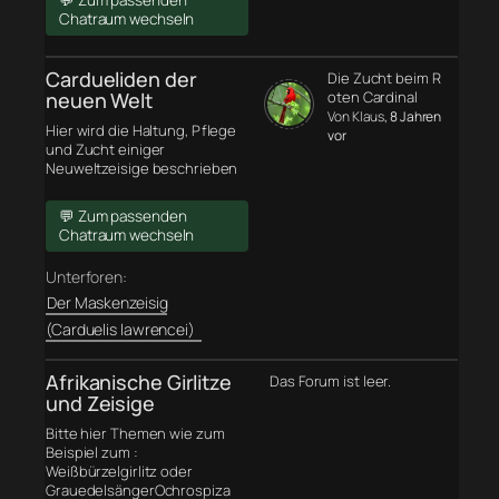
💬 Zum passenden
Chatraum wechseln
Cardueliden der
Die Zucht beim R
neuen Welt
oten Cardinal
Von Klaus
, 8 Jahren
Hier wird die Haltung, Pflege
vor
und Zucht einiger
Neuweltzeisige beschrieben
💬 Zum passenden
Chatraum wechseln
Unterforen:
Der Maskenzeisig
(Carduelis lawrencei)
Afrikanische Girlitze
Das Forum ist leer.
und Zeisige
Bitte hier Themen wie zum
Beispiel zum :
Weißbürzelgirlitz oder
GrauedelsängerOchrospiza