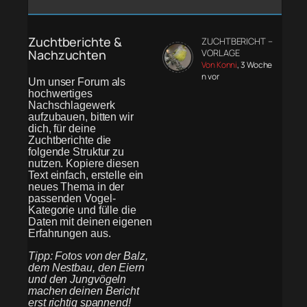
Zuchtberichte &
ZUCHTBERICHT –
Nachzuchten
VORLAGE
Von Konni
, 3 Woche
n vor
Um unser Forum als
hochwertiges
Nachschlagewerk
aufzubauen, bitten wir
dich, für deine
Zuchtberichte die
folgende Struktur zu
nutzen. Kopiere diesen
Text einfach, erstelle ein
neues Thema in der
passenden Vogel-
Kategorie und fülle die
Daten mit deinen eigenen
Erfahrungen aus.
Tipp: Fotos von der Balz,
dem Nestbau, den Eiern
und den Jungvögeln
machen deinen Bericht
erst richtig spannend!