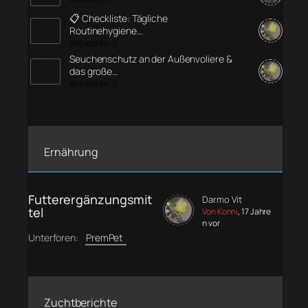
📋 Checkliste: Tägliche
Routinehygiene…
Antworten: 0
Seuchenschutz an der Außenvoliere &
das große…
Antworten: 0
Ernährung
Futterergänzungsmit
Darmo Vit
tel
Von Konni
, 17 Jahre
n vor
Unterforen:
PremPet
Zuchtberichte