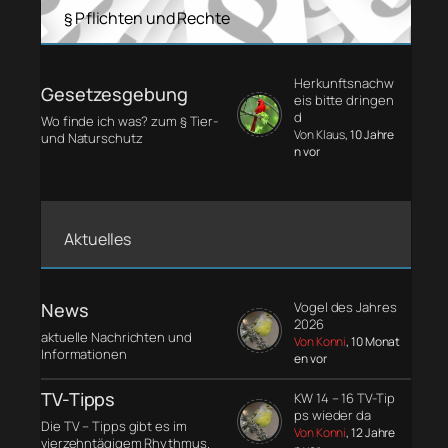
§ Pflichten und Rechte
Herkunftsnachw
Gesetzesgebung
eis bitte dringen
d
Wo finde ich was? zum § Tier-
Von Klaus
, 10 Jahre
und Naturschutz
n vor
Aktuelles
News
Vogel des Jahres
2026
aktuelle Nachrichten und
Von Konni
, 10 Monat
Informationen
en vor
TV-Tipps
KW 14 – 16 TV-Tip
ps wieder da
Die TV – Tipps gibt es im
Von Konni
, 12 Jahre
vierzehntägigem Rhythmus.