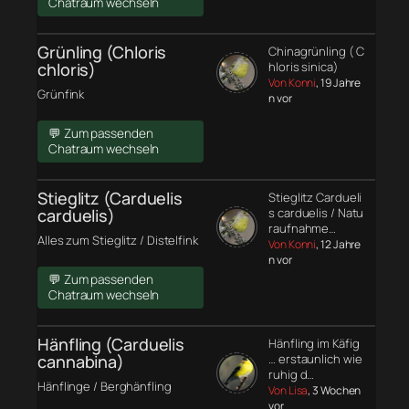
Chatraum wechseln
Grünling (Chloris
Chinagrünling ( C
chloris)
hloris sinica)
Von Konni
, 19 Jahre
Grünfink
n vor
💬 Zum passenden
Chatraum wechseln
Stieglitz (Carduelis
Stieglitz Cardueli
carduelis)
s carduelis / Natu
raufnahme…
Alles zum Stieglitz / Distelfink
Von Konni
, 12 Jahre
n vor
💬 Zum passenden
Chatraum wechseln
Hänfling (Carduelis
Hänfling im Käfig
cannabina)
… erstaunlich wie
ruhig d…
Hänflinge / Berghänfling
Von Lisa
, 3 Wochen
vor