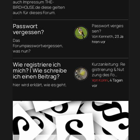
auch Impressum THE-
BIRDHOUSE.de diese gelten
auch für dieses Forum.
Passwort
Passwort verges
vergessen?
sen?
Von Kenneth
, 23 Ja
Das
hren vor
Forumpasswortvergessen,
was nun?
Wie registriere ich
Kurzanleitung: Re
mich? | Wie schreibe
gistrierung & Nut
zung des Fo…
ich einen Beitrag?
Von Konni
, 4 Tagen
hier wird erklärt, wie es geht.
vor