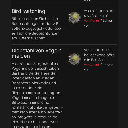
Bird-watching
was ruft denn da
s so "seltsam"
Bitte schreiben Sie hier Ihre
Von Konni
, 7 Jahren
Beobachtungen nieder. z.B.
vor
seltene Zugvögel – oder aber
einfach die Beobachtungen
am Futterhäuschen.
Diebstahl von Vögeln
VOGELDIEBSTAHL
melden
bei der Vogelbörs
e in Bad Salz…
Hier können Sie gestohlene
Von Konni
, 9 Jahren
Vögel melden. Beschreiben
vor
Sie hier bitte die Tiere die
Ihnen gestohlen wurden.
Besondere Merkmale und
insbesondere die
Ringnummern bei beringten
Vögel immer mit angeben.
Bitte auch immer eine
Kontaktmöglichkeit angeben –
man kann aber auch jederzeit
an Info@hte-birdhouse.de
eine Nachricht sende, wenn
man zu den gestohlene