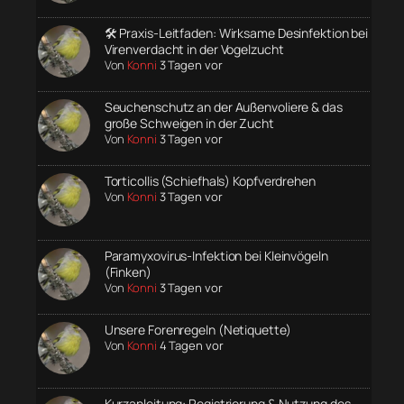
🛠️ Praxis-Leitfaden: Wirksame Desinfektion bei
Virenverdacht in der Vogelzucht
Von
Konni
3 Tagen vor
Seuchenschutz an der Außenvoliere & das
große Schweigen in der Zucht
Von
Konni
3 Tagen vor
Torticollis (Schiefhals) Kopfverdrehen
Von
Konni
3 Tagen vor
Paramyxovirus-Infektion bei Kleinvögeln
(Finken)
Von
Konni
3 Tagen vor
Unsere Forenregeln (Netiquette)
Von
Konni
4 Tagen vor
Kurzanleitung: Registrierung & Nutzung des