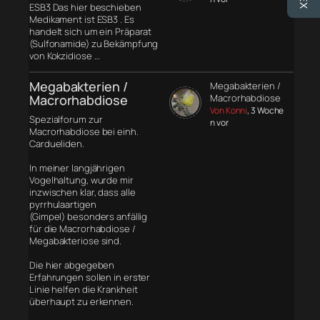
ESB3 Das hier beschieben
Medikament ist ESB3 . Es
handelt sich um ein Präparat
(Sulfonamide) zu Bekämpfung
von Kokzidiose …
Megabakterien /
Megabakterien /
Macrorhabdiose
Macrorhabdiose
Von Konni
, 3 Woche
Spezialforum zur
n vor
Macrorhabdiose bei einh.
Cardueliden.
In meiner langjährigen
Vogelhaltung, wurde mir
inzwischen klar, dass alle
pyrrhulaartigen
(Gimpel) besonders anfällig
für die Macrorhabdiose /
Megabakteriose sind.
Die hier abgegeben
Erfahrungen sollen in erster
Linie helfen die Krankheit
überhaupt zu erkennen.