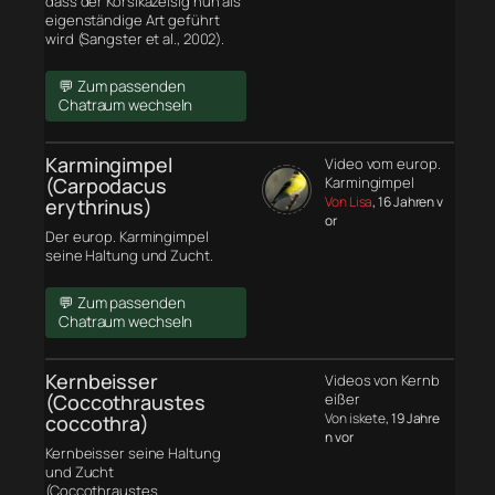
dass der Korsikazeisig nun als
eigenständige Art geführt
wird (Sangster et al., 2002).
💬 Zum passenden
Chatraum wechseln
Karmingimpel
Video vom europ.
(Carpodacus
Karmingimpel
Von Lisa
, 16 Jahren v
erythrinus)
or
Der europ. Karmingimpel
seine Haltung und Zucht.
💬 Zum passenden
Chatraum wechseln
Kernbeisser
Videos von Kernb
(Coccothraustes
eißer
Von iskete
, 19 Jahre
coccothra)
n vor
Kernbeisser seine Haltung
und Zucht
(Coccothraustes