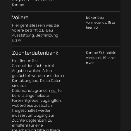
Konrad
Voliere
Boxenbau
Von neoandy
, 15 Ja
Hier geht alles rein was die
hren vor
Voliere betrifft. z.B. Bau,
Ausstattung, Bepflanzung
u.s.w.
Züchterdatenbank
Konrad Schnaible
Von Konni
, 19 Jahre
hier finden Sie
n vor
Carduelidenzüchter inkl.
Angaben welche Arten
gezüchtet werden und deren
Kontaktangabe. Diese Daten
sind aus
Datenschutzgründen
nur
für
bereits angemeldete
Forenmitglieder zugängllich,
wobei diese zusätzlich
freigeschaltet werden
müssen, um Zugang zur
Züchterdagtenbank zu
erhalten! Für eine
Freischaltung bitte in Ihrem