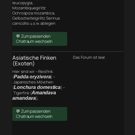
leucopygia,
Mozambiquegirlitz
Ochrospiza mozambica,
Gelbscheitelgirlitz Serinus
canicollis u.s.w. ablegen
💬 Zum passenden
Chatraum wechseln
Asiatische Finken
Das Forum ist leer.
(Exoten)
Hier sind wir – Reisfink
(
Padda oryzivora
) –
Japanisches Mövchen
(
Lonchura domestica
) –
Tigerfink (
Amandava
amandava
),
💬 Zum passenden
Chatraum wechseln