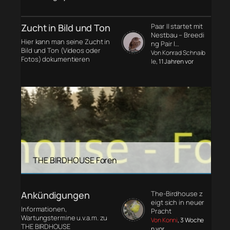
Zucht in Bild und Ton
Paar II startet mit
Nestbau – Breedi
Hier kann man seine Zucht in
ng Pair I…
Bild und Ton (Videos oder
Von Konrad Schnaib
Fotos) dokumentieren
le
, 11 Jahren vor
THE BIRDHOUSE Foren
Ankündigungen
The-Birdhouse z
eigt sich in neuer
Informationen,
Pracht
Wartungstermine u.v.a.m. zu
Von Konni
, 3 Woche
THE BIRDHOUSE
n vor