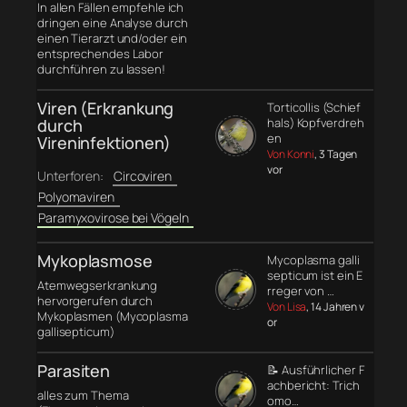
In allen Fällen empfehle ich
dringen eine Analyse durch
einen Tierarzt und/oder ein
entsprechendes Labor
durchführen zu lassen!
Viren (Erkrankung
Torticollis (Schief
durch
hals) Kopfverdreh
en
Vireninfektionen)
Von Konni
, 3 Tagen
vor
Unterforen:
Circoviren
Polyomaviren
Paramyxovirose bei Vögeln
Mykoplasmose
Mycoplasma galli
septicum ist ein E
Atemwegserkrankung
rreger von …
hervorgerufen durch
Von Lisa
, 14 Jahren v
Mykoplasmen (Mycoplasma
or
gallisepticum)
Parasiten
📝 Ausführlicher F
achbericht: Trich
alles zum Thema
omo…