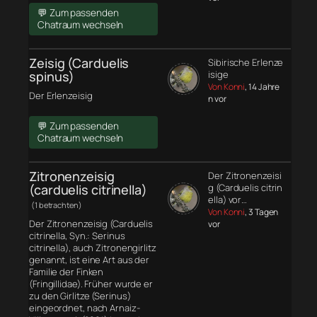
💬 Zum passenden
Chatraum wechseln
Zeisig (Carduelis
Sibirische Erlenze
spinus)
isige
Von Konni
, 14 Jahre
Der Erlenzeisig
n vor
💬 Zum passenden
Chatraum wechseln
Zitronenzeisig
Der Zitronenzeisi
(carduelis citrinella)
g (Carduelis citrin
ella) vor…
(1 betrachten)
Von Konni
, 3 Tagen
Der Zitronenzeisig (Carduelis
vor
citrinella, Syn.: Serinus
citrinella), auch Zitronengirlitz
genannt, ist eine Art aus der
Familie der Finken
(Fringillidae). Früher wurde er
zu den Girlitze (Serinus)
eingeordnet, nach Arnaiz-