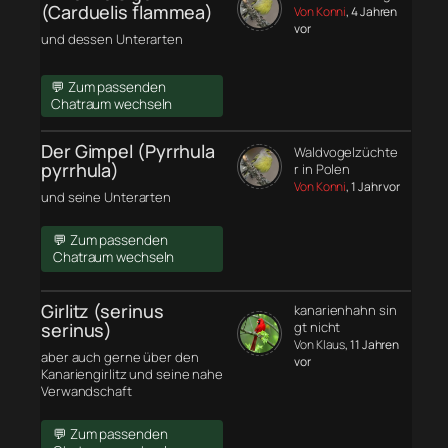
(Carduelis flammea)
Von Konni
, 4 Jahren
vor
und dessen Unterarten
💬 Zum passenden
Chatraum wechseln
Der Gimpel (Pyrrhula
Waldvogelzüchte
pyrrhula)
r in Polen
Von Konni
, 1 Jahr vor
und seine Unterarten
💬 Zum passenden
Chatraum wechseln
Girlitz (serinus
kanarienhahn sin
serinus)
gt nicht
Von Klaus
, 11 Jahren
aber auch gerne über den
vor
Kanariengirlitz und seine nahe
Verwandschaft
💬 Zum passenden