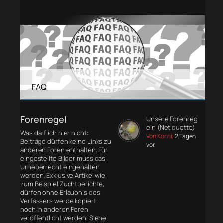
FAQ
Forenregel
Unsere Forenreg
eln (Netiquette)
Was darf ich hier nicht:
Von Konni
, 2 Tagen
Beiträge dürfen keine Links zu
vor
anderen Foren enthalten. Für
eingestellte Bilder muss das
Urheberrecht eingehalten
werden. Exklusive Artikel wie
zum Beispiel Zuchtberichte,
dürfen ohne Erlaubnis des
Verfassers werde kopiert
noch in anderen Foren
veröffentlicht werden. Siehe