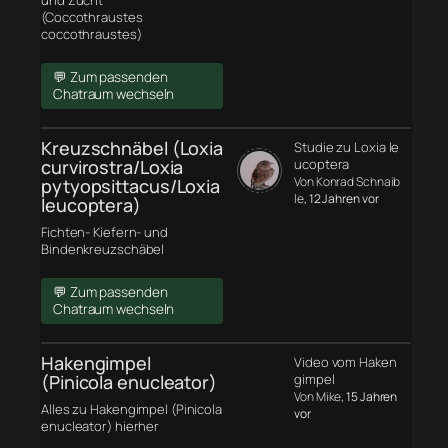
und Zucht
(Coccothraustes
coccothraustes)
💬 Zum passenden
Chatraum wechseln
Kreuzschnäbel (Loxia
Studie zu Loxia le
curvirostra/Loxia
ucoptera
Von Konrad Schnaib
pytyopsittacus/Loxia
le
, 12 Jahren vor
leucoptera)
Fichten- Kiefern- und
Bindenkreuzschäbel
💬 Zum passenden
Chatraum wechseln
Hakengimpel
Video vom Haken
(Pinicola enucleator)
gimpel
Von Mike
, 15 Jahren
Alles zu Hakengimpel (Pinicola
vor
enucleator) hierher