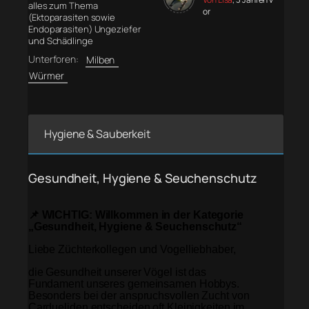
alles zum Thema
or
(Ektoparasiten sowie
Endoparasiten) Ungeziefer
und Schädlinge
Unterforen:
Milben
Würmer
Hygiene & Sauberkeit
Gesundheit, Hygiene & Seuchenschutz
📌 WICHTIG: Willkommen in der Kategorie
„Gesundheit, Hygiene & Seuchenschutz“
Liebe Züchterkollegen und Vogelliebhaber,
die Gesundheit unserer Vögel ist das
Fundament unseres gemeinsamen Hobbys.
Besonders bei der anspruchsvollen Zucht von
Cardueliden entscheiden oft Kleinigkeiten im