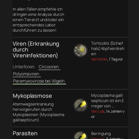
In allen Fällen empfehle ich
dringen eine Analyse durch
einen Tierarzt und/oder ein
entsprechendes Labor
durchführen zu lassen!
Viren (Erkrankung
Torticollis (Schief
durch
hals) Kopfverdreh
en
Vireninfektionen)
Von Konni
, 1 Tag vor
Unterforen:
Circoviren
Polyomaviren
Paramyxovirose bei Vögeln
Mykoplasmose
Mycoplasma galli
septicum ist ein E
Atemwegserkrankung
rreger von …
hervorgerufen durch
Von Lisa
, 14 Jahren v
Mykoplasmen (Mycoplasma
or
gallisepticum)
Parasiten
Beringung
Von Lisa
, 3 Jahren v