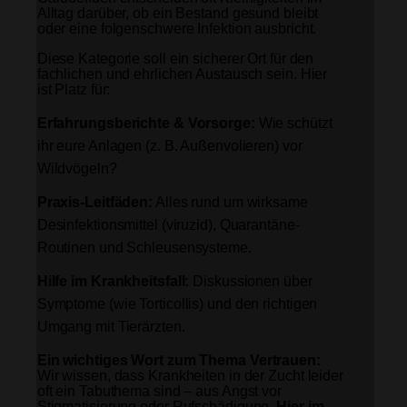
Alltag darüber, ob ein Bestand gesund bleibt
oder eine folgenschwere Infektion ausbricht.
Diese Kategorie soll ein sicherer Ort für den
fachlichen und ehrlichen Austausch sein. Hier
ist Platz für:
Erfahrungsberichte & Vorsorge:
Wie schützt
ihr eure Anlagen (z. B. Außenvolieren) vor
Wildvögeln?
Praxis-Leitfäden:
Alles rund um wirksame
Desinfektionsmittel (viruzid), Quarantäne-
Routinen und Schleusensysteme.
Hilfe im Krankheitsfall:
Diskussionen über
Symptome (wie Torticollis) und den richtigen
Umgang mit Tierärzten.
Ein wichtiges Wort zum Thema Vertrauen:
Wir wissen, dass Krankheiten in der Zucht leider
oft ein Tabuthema sind – aus Angst vor
Stigmatisierung oder Rufschädigung.
Hier im