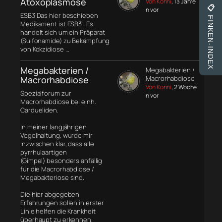
Atoxoplasmose
Von Konni
, 13 Jahre
📋
n vor
ESB3 Das hier beschieben
FINKEN-INDEX
Medikament ist ESB3 . Es
handelt sich um ein Präparat
(Sulfonamide) zu Bekämpfung
von Kokzidiose …
Megabakterien /
Megabakterien /
Macrorhabdiose
Macrorhabdiose
Von Konni
, 2 Woche
Spezialforum zur
n vor
Macrorhabdiose bei einh.
Cardueliden.
In meiner langjährigen
Vogelhaltung, wurde mir
inzwischen klar, dass alle
pyrrhulaartigen
(Gimpel) besonders anfällig
für die Macrorhabdiose /
Megabakteriose sind.
Die hier abgegeben
Erfahrungen sollen in erster
Linie helfen die Krankheit
überhaupt zu erkennen.