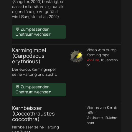
(Sangster, 2000) bestätigt, so
dass der Korsikazeisig nun als
eigenständige Art geführt
wird (Sangster et al., 2002).
💬 Zum passenden
Chatraum wechseln
Karmingimpel
Video vom europ.
(Carpodacus
Karmingimpel
Von Lisa
, 16 Jahren v
erythrinus)
or
Der europ. Karmingimpel
seine Haltung und Zucht.
💬 Zum passenden
Chatraum wechseln
Kernbeisser
Videos von Kernb
(Coccothraustes
eißer
Von iskete
, 19 Jahre
coccothra)
n vor
Kernbeisser seine Haltung