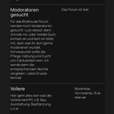
Modoratoren
Das Forum ist leer.
gesucht
Für das Birdhouse Forum
werden noch Moderatoren
gesucht. Lust darauf, dann
schreib mir, oder meldet Euch
einfach an und teilt mir bitte
mit, über was ihr dort gerne
moderieren würdet.
Schwerpunkt sollte die
Pflege, Haltung und Zucht
von Cardueliden sein. Ich
werde dann die
entsprechenden Rechte
vergeben. Liebe Grüsse
Konrad
Voliere
Boxenbau
Von neoandy
, 15 Ja
Hier geht alles rein was die
hren vor
Voliere betrifft. z.B. Bau,
Ausstattung, Bepflanzung
u.s.w.