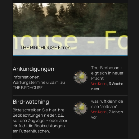
THE BIRDHOUSE Foren
Ankündigungen
The-Birdhouse z
eigt sich in neuer
Informationen,
Pracht
Wartungstermine u.v.a.m. zu
Von Konni
, 3 Woche
THE BIRDHOUSE
n vor
Bird-watching
was ruft denn da
s so "seltsam"
Bitte schreiben Sie hier Ihre
Von Konni
, 7 Jahren
Beobachtungen nieder. z.B.
vor
seltene Zugvögel – oder aber
einfach die Beobachtungen
am Futterhäuschen.