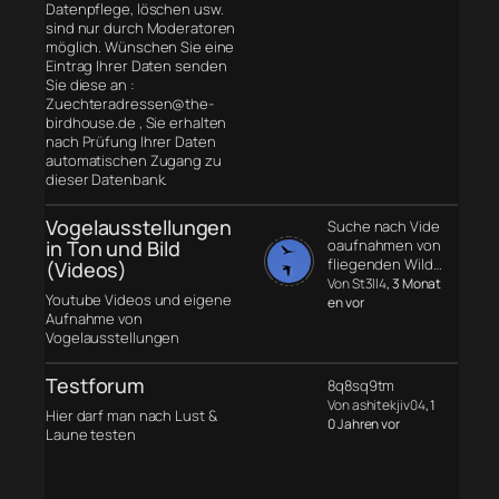
Datenpflege, löschen usw.
sind nur durch Moderatoren
möglich. Wünschen Sie eine
Eintrag Ihrer Daten senden
Sie diese an :
Zuechteradressen@the-
birdhouse.de , Sie erhalten
nach Prüfung Ihrer Daten
automatischen Zugang zu
dieser Datenbank.
Vogelausstellungen
Suche nach Vide
in Ton und Bild
oaufnahmen von
fliegenden Wild…
(Videos)
Von St3ll4
, 3 Monat
Youtube Videos und eigene
en vor
Aufnahme von
Vogelausstellungen
Testforum
8q8sq9tm
Von ashitekjiv04
, 1
Hier darf man nach Lust &
0 Jahren vor
Laune testen