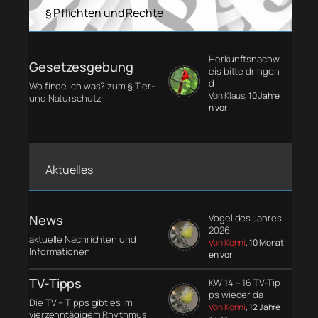
§ Pflichten und Rechte
Herkunftsnachw
Gesetzesgebung
eis bitte dringen
d
Wo finde ich was? zum § Tier-
Von Klaus
, 10 Jahre
und Naturschutz
n vor
Aktuelles
News
Vogel des Jahres
2026
aktuelle Nachrichten und
Von Konni
, 10 Monat
Informationen
en vor
TV-Tipps
KW 14 – 16 TV-Tip
ps wieder da
Die TV – Tipps gibt es im
Von Konni
, 12 Jahre
vierzehntägigem Rhythmus.