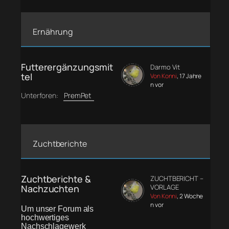
Ernährung
Futterergänzungsmit
Darmo Vit
tel
Von Konni
, 17 Jahre
n vor
Unterforen:
PremPet
Zuchtberichte
Zuchtberichte &
ZUCHTBERICHT –
Nachzuchten
VORLAGE
Von Konni
, 2 Woche
n vor
Um unser Forum als
hochwertiges
Nachschlagewerk