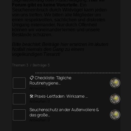
Forum gibt es keine Vorurteile.
Ein
Seucheneinbruch durch Wildvögel kann jeden
von uns treffen. Wir bitten alle Mitglieder um
einen respektvollen, sachlichen und diskreten
Umgang miteinander. Nur durch Offenheit
können wir voneinander lernen und unsere
Bestände schützen.
Bitte beachtet: Beiträge hier ersetzen im akuten
Notfall niemals den Gang zu einem
vogelkundigen Tierarzt!
Themen: 3 / Beiträge: 3
📋 Checkliste: Tägliche
Routinehygiene…
Antworten: 0
🛠️ Praxis-Leitfaden: Wirksame …
Antworten: 0
Seuchenschutz an der Außenvoliere &
das große…
Antworten: 0