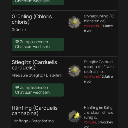
Chatraum wechseln
Grünling (Chloris
Chinagrünling ( C
chloris)
hloris sinica)
Von Konni
, 19 Jahre
Grünfink
n vor
💬 Zum passenden
Chatraum wechseln
Stieglitz (Carduelis
Stieglitz Cardueli
carduelis)
s carduelis / Natu
raufnahme…
Alles zum Stieglitz / Distelfink
Von Konni
, 12 Jahre
n vor
💬 Zum passenden
Chatraum wechseln
Hänfling (Carduelis
Hänfling im Käfig
cannabina)
… erstaunlich wie
ruhig d…
Hänflinge / Berghänfling
Von Lisa
, 3 Wochen
vor