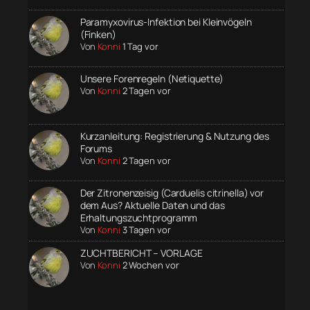
Paramyxovirus-Infektion bei Kleinvögeln
(Finken)
Von
Konni
1 Tag vor
Unsere Forenregeln (Netiquette)
Von
Konni
2 Tagen vor
Kurzanleitung: Registrierung & Nutzung des
Forums
Von
Konni
2 Tagen vor
Der Zitronenzeisig (Carduelis citrinella) vor
dem Aus? Aktuelle Daten und das
Erhaltungszuchtprogramm
Von
Konni
3 Tagen vor
ZUCHTBERICHT – VORLAGE
Von
Konni
2 Wochen vor