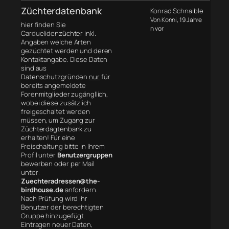
Züchterdatenbank
Konrad Schnaible
Von Konni
, 19 Jahre
hier finden Sie
n vor
Carduelidenzüchter inkl.
Angaben welche Arten
gezüchtet werden und deren
Kontaktangabe. Diese Daten
sind aus
Datenschutzgründen
nur
für
bereits angemeldete
Forenmitglieder zugängllich,
wobei diese zusätzlich
freigeschaltet werden
müssen, um Zugang zur
Züchterdagtenbank zu
erhalten! Für eine
Freischaltung bitte in Ihrem
Profil unter
Benutzergruppen
bewerben oder per Mail
unter:
Zuechteradressen@the-
birdhouse.de
anfordern.
Nach Prüfung wird Ihr
Benutzer der berechtigten
Gruppe hinzugefügt.
Eintragen neuer Daten,