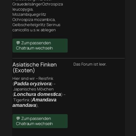
GrauedelsängerOchrospiza
leucopygia,
Mozambiquegirlitz
Ochrospiza mozambica,
Gelbscheitelgirlitz Serinus
canicollis u.s.w. ablegen
💬 Zum passenden
Chatraum wechseln
Asiatische Finken
Das Forum ist leer.
(Exoten)
Hier sind wir – Reisfink
(
Padda oryzivora
) –
Japanisches Mövchen
(
Lonchura domestica
) –
Tigerfink (
Amandava
amandava
),
💬 Zum passenden
Chatraum wechseln