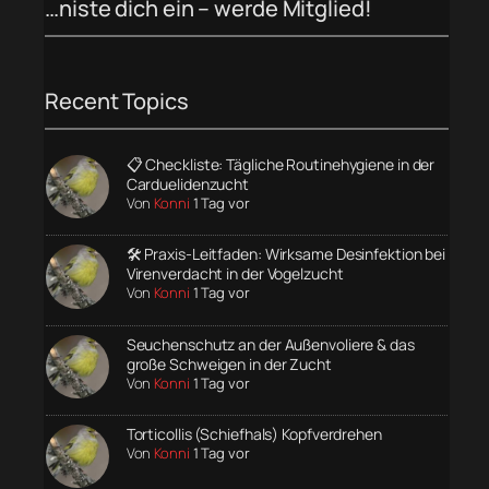
…niste dich ein – werde Mitglied!
Recent Topics
📋 Checkliste: Tägliche Routinehygiene in der
Carduelidenzucht
Von
Konni
1 Tag vor
🛠️ Praxis-Leitfaden: Wirksame Desinfektion bei
Virenverdacht in der Vogelzucht
Von
Konni
1 Tag vor
Seuchenschutz an der Außenvoliere & das
große Schweigen in der Zucht
Von
Konni
1 Tag vor
Torticollis (Schiefhals) Kopfverdrehen
Von
Konni
1 Tag vor