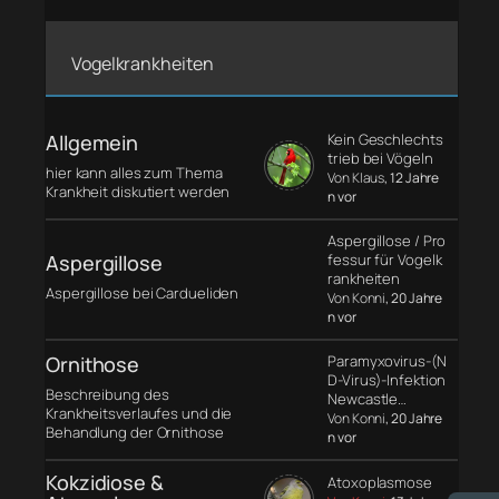
Vogelkrankheiten
Allgemein
Kein Geschlechts
trieb bei Vögeln
hier kann alles zum Thema
Von Klaus
, 12 Jahre
Krankheit diskutiert werden
n vor
Aspergillose / Pro
Aspergillose
fessur für Vogelk
rankheiten
Aspergillose bei Cardueliden
Von Konni
, 20 Jahre
n vor
Ornithose
Paramyxovirus-(N
D-Virus)-Infektion
Beschreibung des
Newcastle…
Krankheitsverlaufes und die
Von Konni
, 20 Jahre
Behandlung der Ornithose
n vor
Kokzidiose &
Atoxoplasmose