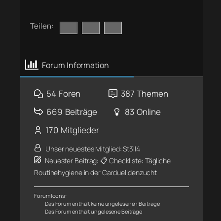
Teilen:
Forum Information
54
Foren
387
Themen
669
Beiträge
83
Online
170
Mitglieder
Unser neuestes Mitglied:
St3ll4
Neuester Beitrag:
📋 Checkliste: Tägliche
Routinehygiene in der Carduelidenzucht
Forum Icons:
Das Forum enthält keine ungelesenen Beiträge
Das Forum enthält ungelesene Beiträge