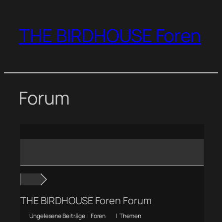
Zum
Inhalt
THE BIRDHOUSE Foren
springen
Forum
THE BIRDHOUSE Foren Forum
Ungelesene Beiträge
|
Foren
|
Themen