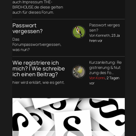
auch Impressum THE-
BIRDHOUSE.de diese gelten
auch für dieses Forum.
Passwort
Passwort verges
vergessen?
sen?
Von Kenneth
, 23 Ja
Das
hren vor
Forumpasswortvergessen,
was nun?
Wie registriere ich
Kurzanleitung: Re
mich? | Wie schreibe
gistrierung & Nut
zung des Fo…
ich einen Beitrag?
Von Konni
, 2 Tagen
hier wird erklärt, wie es geht.
vor