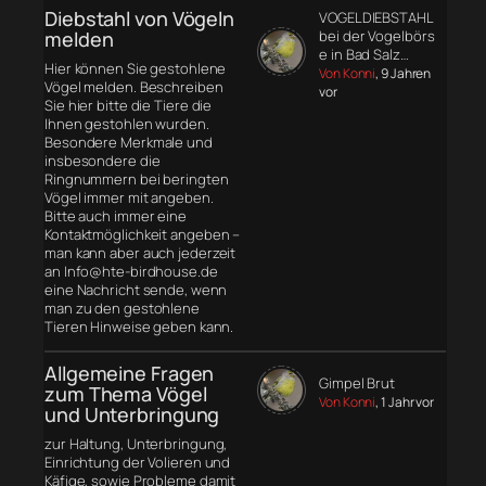
Diebstahl von Vögeln
VOGELDIEBSTAHL
melden
bei der Vogelbörs
e in Bad Salz…
Hier können Sie gestohlene
Von Konni
, 9 Jahren
Vögel melden. Beschreiben
vor
Sie hier bitte die Tiere die
Ihnen gestohlen wurden.
Besondere Merkmale und
insbesondere die
Ringnummern bei beringten
Vögel immer mit angeben.
Bitte auch immer eine
Kontaktmöglichkeit angeben –
man kann aber auch jederzeit
an Info@hte-birdhouse.de
eine Nachricht sende, wenn
man zu den gestohlene
Tieren Hinweise geben kann.
Allgemeine Fragen
Gimpel Brut
zum Thema Vögel
Von Konni
, 1 Jahr vor
und Unterbringung
zur Haltung, Unterbringung,
Einrichtung der Volieren und
Käfige, sowie Probleme damit