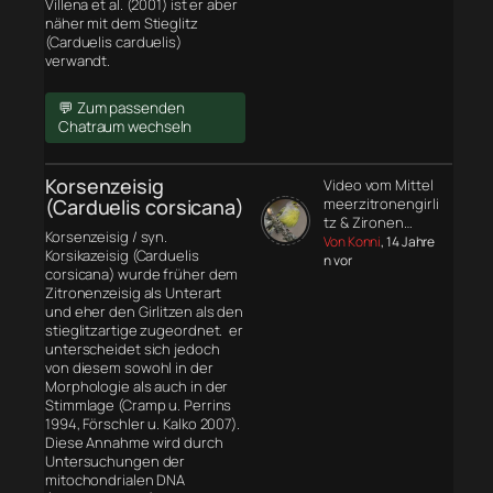
Villena et al. (2001) ist er aber
näher mit dem Stieglitz
(Carduelis carduelis)
verwandt.
💬 Zum passenden
Chatraum wechseln
Korsenzeisig
Video vom Mittel
(Carduelis corsicana)
meerzitronengirli
tz & Zironen…
Korsenzeisig / syn.
Von Konni
, 14 Jahre
Korsikazeisig (Carduelis
n vor
corsicana) wurde früher dem
Zitronenzeisig als Unterart
und eher den Girlitzen als den
stieglitzartige zugeordnet. er
unterscheidet sich jedoch
von diesem sowohl in der
Morphologie
als auch in der
Stimmlage (Cramp u. Perrins
1994, Förschler u. Kalko 2007).
Diese Annahme wird durch
Untersuchungen der
mitochondrialen DNA