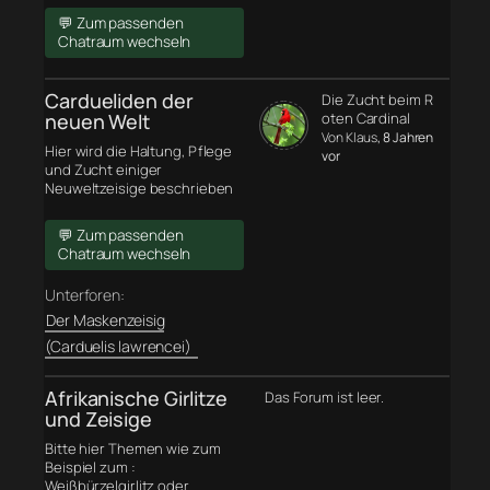
💬 Zum passenden
Chatraum wechseln
Cardueliden der
Die Zucht beim R
neuen Welt
oten Cardinal
Von Klaus
, 8 Jahren
Hier wird die Haltung, Pflege
vor
und Zucht einiger
Neuweltzeisige beschrieben
💬 Zum passenden
Chatraum wechseln
Unterforen:
Der Maskenzeisig
(Carduelis lawrencei)
Afrikanische Girlitze
Das Forum ist leer.
und Zeisige
Bitte hier Themen wie zum
Beispiel zum :
Weißbürzelgirlitz oder