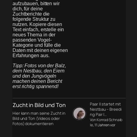
aufzubauen, bitten wir
dich, für deine
Zuchtberichte die
folgende Struktur zu
nutzen. Kopiere diesen
Text einfach, erstelle ein
neues Thema in der
passenden Vogel-
Kategorie und fülle die
Daten mit deinen eigenen
Erfahrungen aus.
Tipp: Fotos von der Balz,
dem Nestbau, den Eiern
und den Jungvögeln
machen deinen Bericht
erst richtig spannend!
Zucht in Bild und Ton
Paar II startet mit
Nestbau – Breedi
Hier kann man seine Zucht in
ng Pair I…
Bild und Ton (Videos oder
Von Konrad Schnaib
Fotos) dokumentieren
le
, 11 Jahren vor