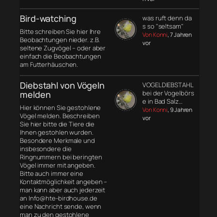
Bird-watching
was ruft denn da
s so "seltsam"
Bitte schreiben Sie hier Ihre
Von Konni
, 7 Jahren
Beobachtungen nieder. z.B.
vor
seltene Zugvögel – oder aber
einfach die Beobachtungen
am Futterhäuschen.
Diebstahl von Vögeln
VOGELDIEBSTAHL
melden
bei der Vogelbörs
e in Bad Salz…
Hier können Sie gestohlene
Von Konni
, 9 Jahren
Vögel melden. Beschreiben
vor
Sie hier bitte die Tiere die
Ihnen gestohlen wurden.
Besondere Merkmale und
insbesondere die
Ringnummern bei beringten
Vögel immer mit angeben.
Bitte auch immer eine
Kontaktmöglichkeit angeben –
man kann aber auch jederzeit
an Info@hte-birdhouse.de
eine Nachricht sende, wenn
man zu den gestohlene