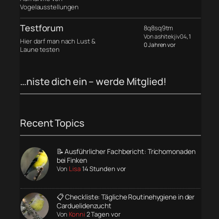
Vogelausstellungen
Testforum
8q8sq9tm
Von ashitekjiv04
, 1
Hier darf man nach Lust &
0 Jahren vor
Laune testen
…niste dich ein – werde Mitglied!
Recent Topics
📝 Ausführlicher Fachbericht: Trichomonaden
bei Finken
Von
Lisa
14 Stunden vor
📋 Checkliste: Tägliche Routinehygiene in der
Carduelidenzucht
Von
Konni
2 Tagen vor