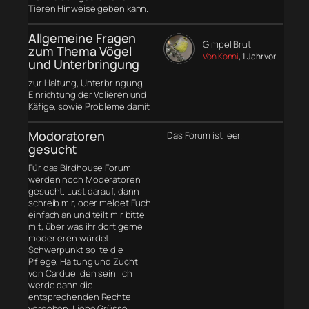
Tieren Hinweise geben kann.
Allgemeine Fragen
Gimpel Brut
zum Thema Vögel
Von Konni
, 1 Jahr vor
und Unterbringung
zur Haltung, Unterbringung,
Einrichtung der Volieren und
Käfige, sowie Probleme damit
Modoratoren
Das Forum ist leer.
gesucht
Für das Birdhouse Forum
werden noch Moderatoren
gesucht. Lust darauf, dann
schreib mir, oder meldet Euch
einfach an und teilt mir bitte
mit, über was ihr dort gerne
moderieren würdet.
Schwerpunkt sollte die
Pflege, Haltung und Zucht
von Cardueliden sein. Ich
werde dann die
entsprechenden Rechte
vergeben. Liebe Grüsse