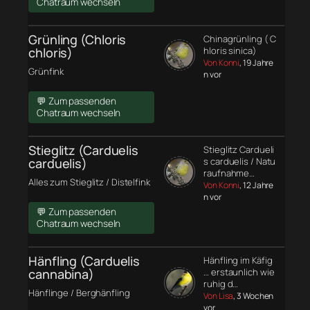
Chatraum wechseln
Grünling (Chloris
Chinagrünling ( C
chloris)
hloris sinica)
Von Konni
, 19 Jahre
Grünfink
n vor
💬 Zum passenden
Chatraum wechseln
Stieglitz (Carduelis
Stieglitz Cardueli
carduelis)
s carduelis / Natu
raufnahme…
Alles zum Stieglitz / Distelfink
Von Konni
, 12 Jahre
n vor
💬 Zum passenden
Chatraum wechseln
Hänfling (Carduelis
Hänfling im Käfig
cannabina)
… erstaunlich wie
ruhig d…
Hänflinge / Berghänfling
Von Lisa
, 3 Wochen
vor