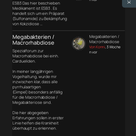
ESB3 Das hier beschieben
Medikament ist ESB3 . Es
handelt sich um ein Präparat
(Sulfonamide) zu Bekämpfung
von Kokzidiose …
Megabakterien /
Megabakterien /
Macrorhabdiose
Macrorhabdiose
Von Konni
, 3 Woche
Spezialforum zur
n vor
Macrorhabdiose bei einh.
Cardueliden.
In meiner langjährigen
Vogelhaltung, wurde mir
inzwischen klar, dass alle
pyrrhulaartigen
(Gimpel) besonders anfällig
für die Macrorhabdiose /
Megabakteriose sind.
Die hier abgegeben
Erfahrungen sollen in erster
Linie helfen die Krankheit
überhaupt zu erkennen.