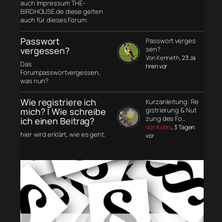
auch Impressum THE-
BIRDHOUSE.de diese gelten
auch für dieses Forum.
Passwort
Passwort verges
vergessen?
sen?
Von Kenneth
, 23 Ja
Das
hren vor
Forumpasswortvergessen,
was nun?
Wie registriere ich
Kurzanleitung: Re
mich? | Wie schreibe
gistrierung & Nut
zung des Fo…
ich einen Beitrag?
Von Konni
, 3 Tagen
hier wird erklärt, wie es geht.
vor