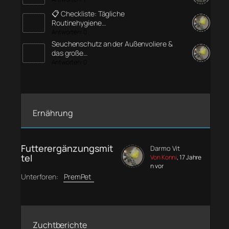
📋 Checkliste: Tägliche
Routinehygiene…
Antworten: 0
Seuchenschutz an der Außenvoliere &
das große…
Antworten: 0
Ernährung
Futterergänzungsmit
Darmo Vit
tel
Von Konni
, 17 Jahre
n vor
Unterforen:
PremPet
Zuchtberichte