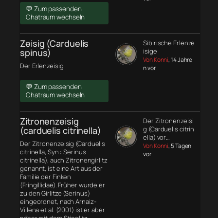
💬 Zum passenden
Chatraum wechseln
Zeisig (Carduelis
Sibirische Erlenze
spinus)
isige
Von Konni
, 14 Jahre
Der Erlenzeisig
n vor
💬 Zum passenden
Chatraum wechseln
Zitronenzeisig
Der Zitronenzeisi
(carduelis citrinella)
g (Carduelis citrin
ella) vor…
Der Zitronenzeisig (Carduelis
Von Konni
, 5 Tagen
citrinella, Syn.: Serinus
vor
citrinella), auch Zitronengirlitz
genannt, ist eine Art aus der
Familie der Finken
(Fringillidae). Früher wurde er
zu den Girlitze (Serinus)
eingeordnet, nach Arnaiz-
Villena et al. (2001) ist er aber