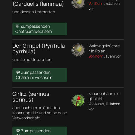
(Carduelis flammea)
Von Konni
, 4 Jahren
vor
und dessen Unterarten
💬 Zum passenden
Chatraum wechseln
Der Gimpel (Pyrrhula
Waldvogelzüchte
pyrrhula)
r in Polen
Von Konni
, 1 Jahr vor
und seine Unterarten
💬 Zum passenden
Chatraum wechseln
Girlitz (serinus
kanarienhahn sin
serinus)
gt nicht
Von Klaus
, 11 Jahren
aber auch gerne über den
vor
Kanariengirlitz und seine nahe
Verwandschaft
💬 Zum passenden