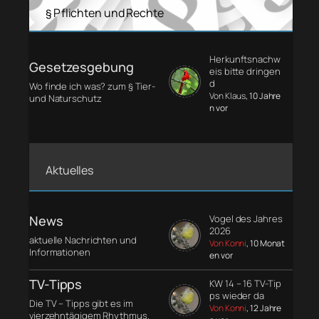
§ Pflichten und Rechte
Herkunftsnachw
Gesetzesgebung
eis bitte dringen
d
Wo finde ich was? zum § Tier-
Von Klaus
, 10 Jahre
und Naturschutz
n vor
Aktuelles
News
Vogel des Jahres
2026
aktuelle Nachrichten und
Von Konni
, 10 Monat
Informationen
en vor
TV-Tipps
KW 14 – 16 TV-Tip
ps wieder da
Die TV – Tipps gibt es im
Von Konni
, 12 Jahre
vierzehntägigem Rhythmus.