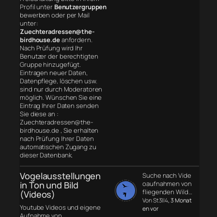
Profil unter
Benutzergruppen
bewerben oder per Mail
unter:
Zuechteradressen@the-
birdhouse.de
anfordern.
Nach Prüfung wird Ihr
Benutzer der berechtigten
Gruppe hinzugefügt.
Eintragen neuer Daten,
Datenpflege, löschen usw.
sind nur durch Moderatoren
möglich. Wünschen Sie eine
Eintrag Ihrer Daten senden
Sie diese an :
Zuechteradressen@the-
birdhouse.de , Sie erhalten
nach Prüfung Ihrer Daten
automatischen Zugang zu
dieser Datenbank.
Vogelausstellungen
Suche nach Vide
in Ton und Bild
oaufnahmen von
fliegenden Wild…
(Videos)
Von St3ll4
, 3 Monat
Youtube Videos und eigene
en vor
Aufnahme von