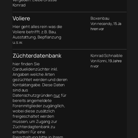
Konrad
Voliere
Boxenbau
Von neoandy
, 15 Ja
Hier geht alles rein was die
hren vor
Voliere betrifft. z.B. Bau,
Ausstattung, Bepflanzung
u.s.w.
Züchterdatenbank
Konrad Schnaible
Von Konni
, 19 Jahre
hier finden Sie
n vor
Carduelidenzüchter inkl.
Angaben welche Arten
gezüchtet werden und deren
Kontaktangabe. Diese Daten
sind aus
Datenschutzgründen
nur
für
bereits angemeldete
Forenmitglieder zugängllich,
wobei diese zusätzlich
freigeschaltet werden
müssen, um Zugang zur
Züchterdagtenbank zu
erhalten! Für eine
Freischaltung bitte in Ihrem