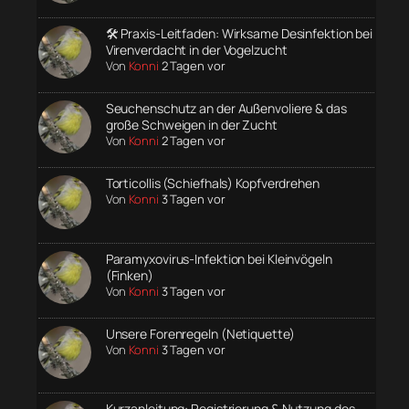
🛠️ Praxis-Leitfaden: Wirksame Desinfektion bei
Virenverdacht in der Vogelzucht
Von
Konni
2 Tagen vor
Seuchenschutz an der Außenvoliere & das
große Schweigen in der Zucht
Von
Konni
2 Tagen vor
Torticollis (Schiefhals) Kopfverdrehen
Von
Konni
3 Tagen vor
Paramyxovirus-Infektion bei Kleinvögeln
(Finken)
Von
Konni
3 Tagen vor
Unsere Forenregeln (Netiquette)
Von
Konni
3 Tagen vor
Kurzanleitung: Registrierung & Nutzung des