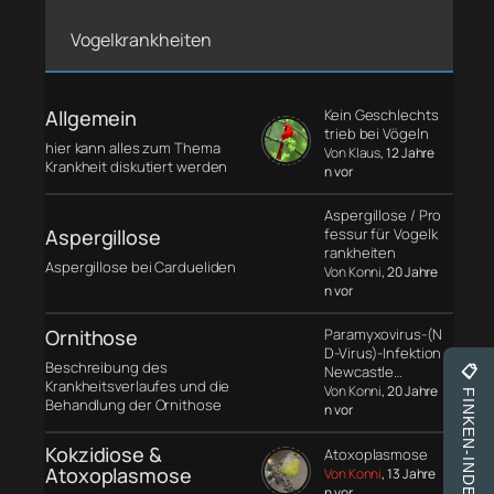
Vogelkrankheiten
Allgemein
Kein Geschlechts
trieb bei Vögeln
hier kann alles zum Thema
Von Klaus
, 12 Jahre
Krankheit diskutiert werden
n vor
Aspergillose / Pro
Aspergillose
fessur für Vogelk
rankheiten
Aspergillose bei Cardueliden
Von Konni
, 20 Jahre
n vor
Ornithose
Paramyxovirus-(N
D-Virus)-Infektion
Beschreibung des
Newcastle…
📋
Krankheitsverlaufes und die
Von Konni
, 20 Jahre
FINKEN-INDEX
Behandlung der Ornithose
n vor
Kokzidiose &
Atoxoplasmose
Atoxoplasmose
Von Konni
, 13 Jahre
n vor