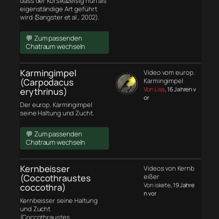
dass der Korsikazeisig nun als
eigenständige Art geführt
wird (Sangster et al., 2002).
💬 Zum passenden
Chatraum wechseln
Karmingimpel
Video vom europ.
(Carpodacus
Karmingimpel
Von Lisa
, 16 Jahren v
erythrinus)
or
Der europ. Karmingimpel
seine Haltung und Zucht.
💬 Zum passenden
Chatraum wechseln
Kernbeisser
Videos von Kernb
(Coccothraustes
eißer
Von iskete
, 19 Jahre
coccothra)
n vor
Kernbeisser seine Haltung
und Zucht
(Coccothraustes