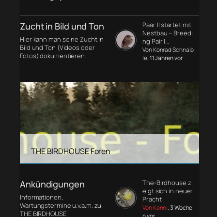
Zucht in Bild und Ton
Paar II startet mit
Nestbau – Breedi
Hier kann man seine Zucht in
ng Pair I…
Bild und Ton (Videos oder
Von Konrad Schnaib
Fotos) dokumentieren
le
, 11 Jahren vor
THE BIRDHOUSE Foren
Ankündigungen
The-Birdhouse z
eigt sich in neuer
Informationen,
Pracht
Wartungstermine u.v.a.m. zu
Von Konni
, 3 Woche
THE BIRDHOUSE
n vor