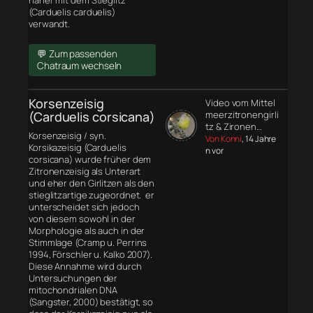
näher mit dem Stieglitz
(Carduelis carduelis)
verwandt.
💬 Zum passenden
Chatraum wechseln
Korsenzeisig
Video vom Mittel
(Carduelis corsicana)
meerzitronengirli
tz & Zironen…
Korsenzeisig / syn.
Von Konni
, 14 Jahre
Korsikazeisig (Carduelis
n vor
corsicana) wurde früher dem
Zitronenzeisig als Unterart
und eher den Girlitzen als den
stieglitzartige zugeordnet. er
unterscheidet sich jedoch
von diesem sowohl in der
Morphologie
als auch in der
Stimmlage (Cramp u. Perrins
1994, Förschler u. Kalko 2007).
Diese Annahme wird durch
Untersuchungen der
mitochondrialen DNA
(Sangster, 2000) bestätigt, so