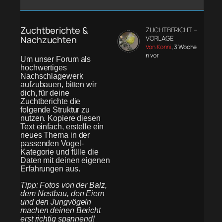
Zuchtberichte &
ZUCHTBERICHT –
Nachzuchten
VORLAGE
Von Konni
, 3 Woche
n vor
Um unser Forum als
hochwertiges
Nachschlagewerk
aufzubauen, bitten wir
dich, für deine
Zuchtberichte die
folgende Struktur zu
nutzen. Kopiere diesen
Text einfach, erstelle ein
neues Thema in der
passenden Vogel-
Kategorie und fülle die
Daten mit deinen eigenen
Erfahrungen aus.
Tipp: Fotos von der Balz,
dem Nestbau, den Eiern
und den Jungvögeln
machen deinen Bericht
erst richtig spannend!