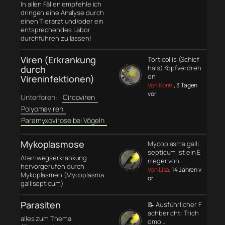
In allen Fällen empfehle ich
dringen eine Analyse durch
einen Tierarzt und/oder ein
entsprechendes Labor
durchführen zu lassen!
Viren (Erkrankung
Torticollis (Schief
durch
hals) Kopfverdreh
en
Vireninfektionen)
Von Konni
, 3 Tagen
vor
Unterforen:
Circoviren
Polyomaviren
Paramyxovirose bei Vögeln
Mykoplasmose
Mycoplasma galli
septicum ist ein E
Atemwegserkrankung
rreger von …
hervorgerufen durch
Von Lisa
, 14 Jahren v
Mykoplasmen (Mycoplasma
or
gallisepticum)
Parasiten
📝 Ausführlicher F
achbericht: Trich
alles zum Thema
omo…