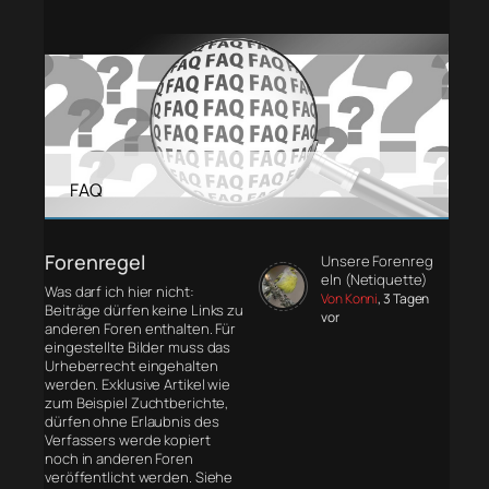
FAQ
Forenregel
Unsere Forenreg
eln (Netiquette)
Was darf ich hier nicht:
Von Konni
, 3 Tagen
Beiträge dürfen keine Links zu
vor
anderen Foren enthalten. Für
eingestellte Bilder muss das
Urheberrecht eingehalten
werden. Exklusive Artikel wie
zum Beispiel Zuchtberichte,
dürfen ohne Erlaubnis des
Verfassers werde kopiert
noch in anderen Foren
veröffentlicht werden. Siehe