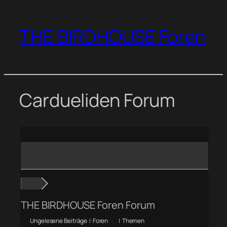
Zum
Inhalt
THE BIRDHOUSE Foren
springen
Cardueliden Forum
THE BIRDHOUSE Foren Forum
Ungelesene Beiträge
|
Foren
|
Themen