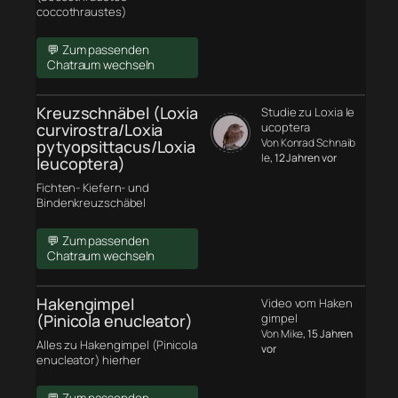
coccothraustes)
💬 Zum passenden
Chatraum wechseln
Kreuzschnäbel (Loxia
Studie zu Loxia le
curvirostra/Loxia
ucoptera
Von Konrad Schnaib
pytyopsittacus/Loxia
le
, 12 Jahren vor
leucoptera)
Fichten- Kiefern- und
Bindenkreuzschäbel
💬 Zum passenden
Chatraum wechseln
Hakengimpel
Video vom Haken
(Pinicola enucleator)
gimpel
Von Mike
, 15 Jahren
Alles zu Hakengimpel (Pinicola
vor
enucleator) hierher