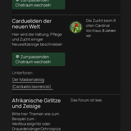
💬 Zum passenden
Chatraum wechseln
Cardueliden der
Die Zucht beim R
neuen Welt
oten Cardinal
Von Klaus
, 8 Jahren
Hier wird die Haltung, Pflege
vor
und Zucht einiger
Neuweltzeisige beschrieben
💬 Zum passenden
Chatraum wechseln
Unterforen:
Der Maskenzeisig
(Carduelis lawrencei)
Afrikanische Girlitze
Das Forum ist leer.
und Zeisige
Bitte hier Themen wie zum
Beispiel zum :
Weißbürzelgirlitz oder
GrauedelsängerOchrospiza