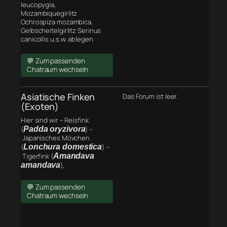
leucopygia,
Mozambiquegirlitz
Ochrospiza mozambica,
Gelbscheitelgirlitz Serinus
canicollis u.s.w. ablegen
💬 Zum passenden
Chatraum wechseln
Asiatische Finken
Das Forum ist leer.
(Exoten)
Hier sind wir – Reisfink
(
Padda oryzivora
) –
Japanisches Mövchen
(
Lonchura domestica
) –
Tigerfink (
Amandava
amandava
),
💬 Zum passenden
Chatraum wechseln