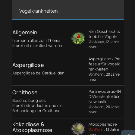
Vogelkrankheiten
Allgemein
Kein Geschlechts
trieb bei Vögeln
hier kann alles zum Thema
Von Klaus
, 12 Jahre
Krankheit diskutiert werden
n vor
Aspergillose / Pro
Aspergillose
fessur für Vogelk
rankheiten
Aspergillose bei Cardueliden
Von Konni
, 20 Jahre
n vor
Ornithose
Paramyxovirus-(N
D-Virus)-Infektion
Beschreibung des
Newcastle…
Krankheitsverlaufes und die
Von Konni
, 20 Jahre
Behandlung der Ornithose
n vor
Kokzidiose &
Atoxoplasmose
Atoxoplasmose
Von Konni
, 13 Jahre
n vor