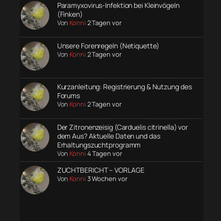
Paramyxovirus-Infektion bei Kleinvögeln
(Finken)
Von
Konni
2 Tagen vor
Unsere Forenregeln (Netiquette)
Von
Konni
2 Tagen vor
Kurzanleitung: Registrierung & Nutzung des
Forums
Von
Konni
2 Tagen vor
Der Zitronenzeisig (Carduelis citrinella) vor
dem Aus? Aktuelle Daten und das
Erhaltungszuchtprogramm
Von
Konni
4 Tagen vor
ZUCHTBERICHT – VORLAGE
Von
Konni
3 Wochen vor