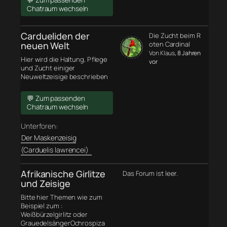
💬 Zum passenden
Chatraum wechseln
Cardueliden der
Die Zucht beim R
neuen Welt
oten Cardinal
Von Klaus
, 8 Jahren
Hier wird die Haltung, Pflege
vor
und Zucht einiger
Neuweltzeisige beschrieben
💬 Zum passenden
Chatraum wechseln
Unterforen:
Der Maskenzeisig
(Carduelis lawrencei)
Afrikanische Girlitze
Das Forum ist leer.
und Zeisige
Bitte hier Themen wie zum
Beispiel zum :
Weißbürzelgirlitz oder
GrauedelsängerOchrospiza