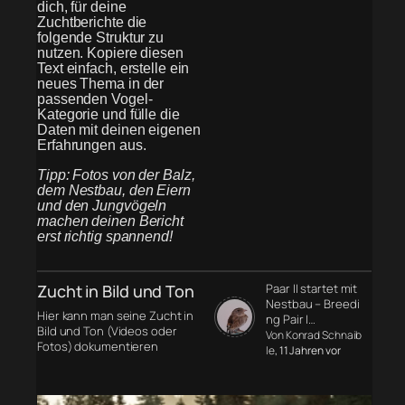
dich, für deine
Zuchtberichte die
folgende Struktur zu
nutzen. Kopiere diesen
Text einfach, erstelle ein
neues Thema in der
passenden Vogel-
Kategorie und fülle die
Daten mit deinen eigenen
Erfahrungen aus.
Tipp: Fotos von der Balz,
dem Nestbau, den Eiern
und den Jungvögeln
machen deinen Bericht
erst richtig spannend!
Zucht in Bild und Ton
Paar II startet mit
Nestbau – Breedi
Hier kann man seine Zucht in
ng Pair I…
Bild und Ton (Videos oder
Von Konrad Schnaib
Fotos) dokumentieren
le
, 11 Jahren vor