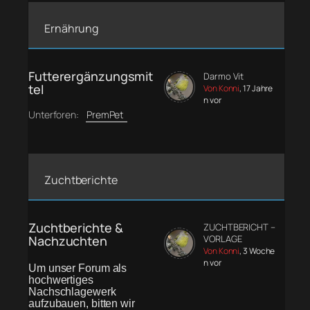
Ernährung
Futterergänzungsmit
Darmo Vit
tel
Von Konni
, 17 Jahre
n vor
Unterforen:
PremPet
Zuchtberichte
Zuchtberichte &
ZUCHTBERICHT –
Nachzuchten
VORLAGE
Von Konni
, 3 Woche
n vor
Um unser Forum als
hochwertiges
Nachschlagewerk
aufzubauen, bitten wir