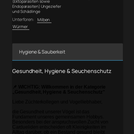
(Ektoparasiten sowie
Endoparasiten) Ungeziefer
und Schädlinge
Unterforen:
Milben
Würmer
Hygiene & Sauberkeit
Gesundheit, Hygiene & Seuchenschutz
📌 WICHTIG: Willkommen in der Kategorie
„Gesundheit, Hygiene & Seuchenschutz“
Liebe Züchterkollegen und Vogelliebhaber,
die Gesundheit unserer Vögel ist das
Fundament unseres gemeinsamen Hobbys.
Besonders bei der anspruchsvollen Zucht von
Cardueliden entscheiden oft Kleinigkeiten im
Alltag darüber, ob ein Bestand gesund bleibt