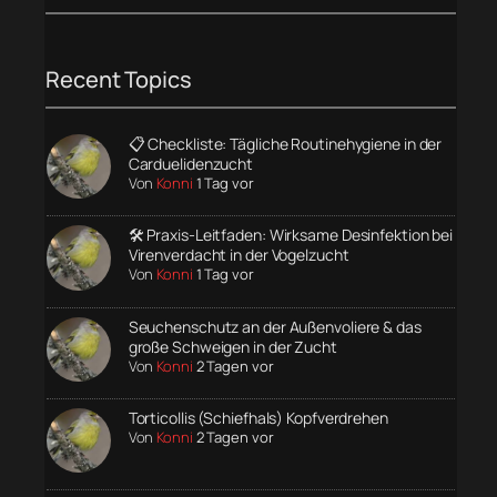
Recent Topics
📋 Checkliste: Tägliche Routinehygiene in der
Carduelidenzucht
Von
Konni
1 Tag vor
🛠️ Praxis-Leitfaden: Wirksame Desinfektion bei
Virenverdacht in der Vogelzucht
Von
Konni
1 Tag vor
Seuchenschutz an der Außenvoliere & das
große Schweigen in der Zucht
Von
Konni
2 Tagen vor
Torticollis (Schiefhals) Kopfverdrehen
Von
Konni
2 Tagen vor