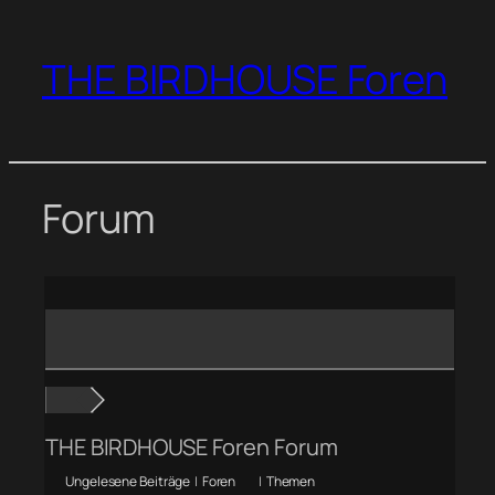
Zum
Inhalt
THE BIRDHOUSE Foren
springen
Forum
THE BIRDHOUSE Foren Forum
Ungelesene Beiträge
|
Foren
|
Themen