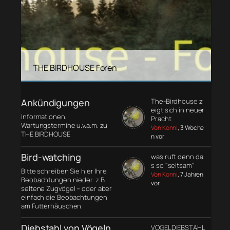
THE BIRDHOUSE Foren
Ankündigungen
The-Birdhouse z
eigt sich in neuer
Informationen,
Pracht
Wartungstermine u.v.a.m. zu
Von Konni
, 3 Woche
THE BIRDHOUSE
n vor
Bird-watching
was ruft denn da
s so "seltsam"
Bitte schreiben Sie hier Ihre
Von Konni
, 7 Jahren
Beobachtungen nieder. z.B.
vor
seltene Zugvögel – oder aber
einfach die Beobachtungen
am Futterhäuschen.
Diebstahl von Vögeln
VOGELDIEBSTAHL