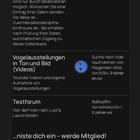
sind nur durch Moderatoren
möglich. Wünschen Sie eine
Eintrag Ihrer Daten senden
Sie diese an :
Zuechteradressen@the-
birdhouse.de , Sie erhalten
nach Prüfung Ihrer Daten
automatischen Zugang zu
dieser Datenbank.
Vogelausstellungen
Suche nach Vide
in Ton und Bild
oaufnahmen von
fliegenden Wild…
(Videos)
Von St3ll4
, 3 Monat
Youtube Videos und eigene
en vor
Aufnahme von
Vogelausstellungen
Testforum
8q8sq9tm
Von ashitekjiv04
, 1
Hier darf man nach Lust &
0 Jahren vor
Laune testen
…niste dich ein – werde Mitglied!