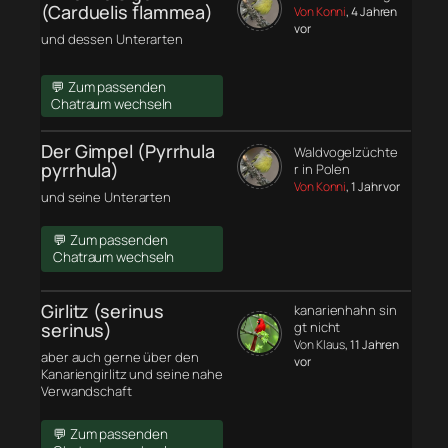
(Carduelis flammea)
Von Konni
, 4 Jahren
vor
und dessen Unterarten
💬 Zum passenden
Chatraum wechseln
Der Gimpel (Pyrrhula
Waldvogelzüchte
pyrrhula)
r in Polen
Von Konni
, 1 Jahr vor
und seine Unterarten
💬 Zum passenden
Chatraum wechseln
Girlitz (serinus
kanarienhahn sin
serinus)
gt nicht
Von Klaus
, 11 Jahren
aber auch gerne über den
vor
Kanariengirlitz und seine nahe
Verwandschaft
💬 Zum passenden