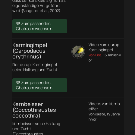
dass der Korsikazeisig nun als
eigenständige Art geführt
wird (Sangster et al., 2002).
💬 Zum passenden
Chatraum wechseln
Karmingimpel
Video vom europ.
(Carpodacus
Karmingimpel
Von Lisa
, 16 Jahren v
erythrinus)
or
Der europ. Karmingimpel
seine Haltung und Zucht.
💬 Zum passenden
Chatraum wechseln
Kernbeisser
Videos von Kernb
(Coccothraustes
eißer
Von iskete
, 19 Jahre
coccothra)
n vor
Kernbeisser seine Haltung
und Zucht
(Coccothraustes