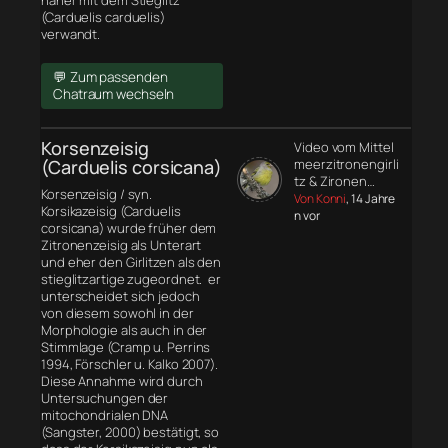
näher mit dem Stieglitz
(Carduelis carduelis)
verwandt.
💬 Zum passenden
Chatraum wechseln
Korsenzeisig
Video vom Mittel
(Carduelis corsicana)
meerzitronengirli
tz & Zironen…
Korsenzeisig / syn.
Von Konni
, 14 Jahre
Korsikazeisig (Carduelis
n vor
corsicana) wurde früher dem
Zitronenzeisig als Unterart
und eher den Girlitzen als den
stieglitzartige zugeordnet. er
unterscheidet sich jedoch
von diesem sowohl in der
Morphologie
als auch in der
Stimmlage (Cramp u. Perrins
1994, Förschler u. Kalko 2007).
Diese Annahme wird durch
Untersuchungen der
mitochondrialen DNA
(Sangster, 2000) bestätigt, so