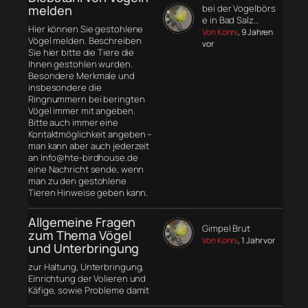
melden
bei der Vogelbörs
e in Bad Salz…
Hier können Sie gestohlene
Von Konni
, 9 Jahren
Vögel melden. Beschreiben
vor
Sie hier bitte die Tiere die
Ihnen gestohlen wurden.
Besondere Merkmale und
insbesondere die
Ringnummern bei beringten
Vögel immer mit angeben.
Bitte auch immer eine
Kontaktmöglichkeit angeben –
man kann aber auch jederzeit
an Info@hte-birdhouse.de
eine Nachricht sende, wenn
man zu den gestohlene
Tieren Hinweise geben kann.
Allgemeine Fragen
Gimpel Brut
zum Thema Vögel
Von Konni
, 1 Jahr vor
und Unterbringung
zur Haltung, Unterbringung,
Einrichtung der Volieren und
Käfige, sowie Probleme damit