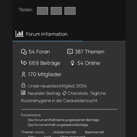
Teilen:
Forum Information
54
Foren
387
Themen
669
Beiträge
54
Online
170
Mitglieder
Unser neuestes Mitglied:
St3ll4
Neuester Beitrag:
📋 Checkliste: Tägliche
Routinehygiene in der Carduelidenzucht
Forum Icons:
Das Forum enthält keine ungelesenen Beiträge
Das Forum enthält ungelesene Beiträge
Themen-Icons:
Unbeantwortet
Beantwortet
Aktiv
Heiß
Oben angepinnt