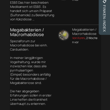
📋
ESB3 Das hier beschieben
Medikament ist ESB3 . Es
FINKEN-INDEX
handelt sich um ein Präparat
(Sulfonamide) zu Bekämpfung
von Kokzidiose …
Megabakterien /
Megabakterien /
Macrorhabdiose
Macrorhabdiose
Von Konni
, 2 Woche
Spezialforum zur
n vor
Macrorhabdiose bei einh.
Cardueliden.
In meiner langjährigen
Vogelhaltung, wurde mir
inzwischen klar, dass alle
pyrrhulaartigen
(Gimpel) besonders anfällig
für die Macrorhabdiose /
Megabakteriose sind.
Die hier abgegeben
Erfahrungen sollen in erster
Linie helfen die Krankheit
überhaupt zu erkennen.