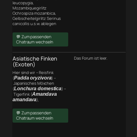
leucopygia,
Mozambiquegirlitz
Ochrospiza mozambica,
Gelbscheitelgirlitz Serinus
canicollis u.s.w. ablegen
💬 Zum passenden
Chatraum wechseln
Asiatische Finken
Das Forum ist leer.
(Exoten)
Hier sind wir – Reisfink
(
Padda oryzivora
) –
Japanisches Mövchen
(
Lonchura domestica
) –
Tigerfink (
Amandava
amandava
),
💬 Zum passenden
Chatraum wechseln