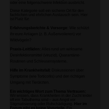
oder eine folgenschwere Infektion ausbricht.
Diese Kategorie soll ein sicherer Ort für den
fachlichen und ehrlichen Austausch sein. Hier
ist Platz für:
Erfahrungsberichte & Vorsorge:
Wie schützt
ihr eure Anlagen (z. B. Außenvolieren) vor
Wildvögeln?
Praxis-Leitfäden:
Alles rund um wirksame
Desinfektionsmittel (viruzid), Quarantäne-
Routinen und Schleusensysteme.
Hilfe im Krankheitsfall:
Diskussionen über
Symptome (wie Torticollis) und den richtigen
Umgang mit Tierärzten.
Ein wichtiges Wort zum Thema Vertrauen:
Wir wissen, dass Krankheiten in der Zucht leider
oft ein Tabuthema sind – aus Angst vor
Stigmatisierung oder Rufschädigung.
Hier im
Forum gibt es keine Vorurteile.
Ein