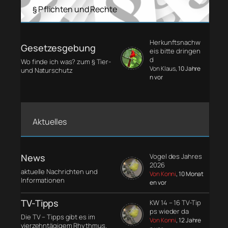
§ Pflichten und Rechte
Herkunftsnachw
Gesetzesgebung
eis bitte dringen
d
Wo finde ich was? zum § Tier-
Von Klaus
, 10 Jahre
und Naturschutz
n vor
Aktuelles
News
Vogel des Jahres
2026
aktuelle Nachrichten und
Von Konni
, 10 Monat
Informationen
en vor
TV-Tipps
KW 14 – 16 TV-Tip
ps wieder da
Die TV – Tipps gibt es im
Von Konni
, 12 Jahre
vierzehntägigem Rhythmus.