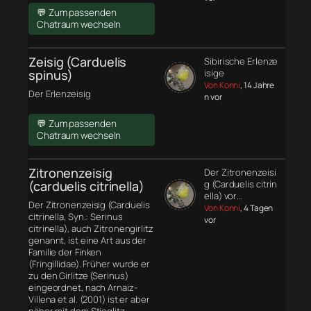
💬 Zum passenden
Chatraum wechseln
Zeisig (Carduelis
Sibirische Erlenze
spinus)
isige
Von Konni
, 14 Jahre
Der Erlenzeisig
n vor
💬 Zum passenden
Chatraum wechseln
Zitronenzeisig
Der Zitronenzeisi
(carduelis citrinella)
g (Carduelis citrin
ella) vor…
Der Zitronenzeisig (Carduelis
Von Konni
, 4 Tagen
citrinella, Syn.: Serinus
vor
citrinella), auch Zitronengirlitz
genannt, ist eine Art aus der
Familie der Finken
(Fringillidae). Früher wurde er
zu den Girlitze (Serinus)
eingeordnet, nach Arnaiz-
Villena et al. (2001) ist er aber