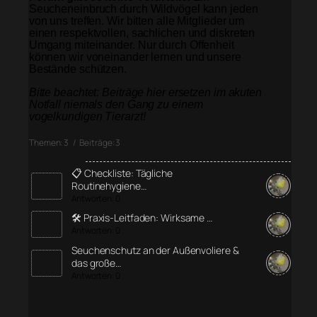
Seucheneinbruch durch Wildvögel kann jeden
von uns treffen. Wir bitten alle Mitglieder um
einen respektvollen, sachlichen und diskreten
Umgang miteinander. Nur durch Offenheit
können wir voneinander lernen und unsere
Bestände schützen.
Bitte beachtet: Beiträge hier ersetzen im akuten
Notfall niemals den Gang zu einem
vogelkundigen Tierarzt!
Themen: 3 / Beiträge: 3
📋 Checkliste: Tägliche
Routinehygiene…
Antworten: 0
🛠️ Praxis-Leitfaden: Wirksame …
Antworten: 0
Seuchenschutz an der Außenvoliere &
das große…
Antworten: 0