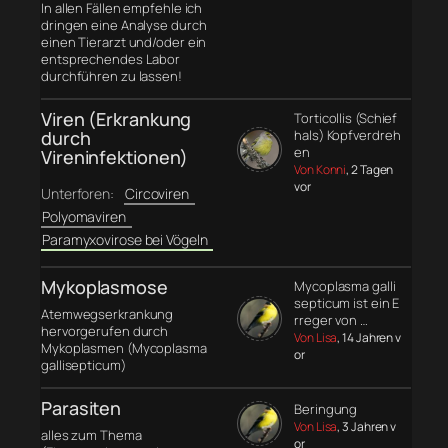
In allen Fällen empfehle ich
dringen eine Analyse durch
einen Tierarzt und/oder ein
entsprechendes Labor
durchführen zu lassen!
Viren (Erkrankung
Torticollis (Schief
durch
hals) Kopfverdreh
en
Vireninfektionen)
Von Konni
, 2 Tagen
vor
Unterforen:
Circoviren
Polyomaviren
Paramyxovirose bei Vögeln
Mykoplasmose
Mycoplasma galli
septicum ist ein E
Atemwegserkrankung
rreger von …
hervorgerufen durch
Von Lisa
, 14 Jahren v
Mykoplasmen (Mycoplasma
or
gallisepticum)
Parasiten
Beringung
Von Lisa
, 3 Jahren v
alles zum Thema
or