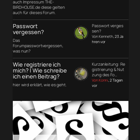
auch Impressum THE-
BIRDHOUSE.de diese gelten
auch für dieses Forum.
Passwort
Passwort verges
vergessen?
sen?
Von Kenneth
, 23 Ja
Das
hren vor
Forumpasswortvergessen,
was nun?
Wie registriere ich
Kurzanleitung: Re
mich? | Wie schreibe
gistrierung & Nut
zung des Fo…
ich einen Beitrag?
Von Konni
, 2 Tagen
hier wird erklärt, wie es geht.
vor