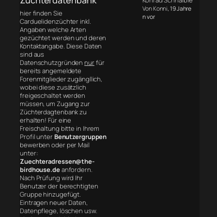
Konrad Schnaible
Von Konni
, 19 Jahre
hier finden Sie
n vor
Carduelidenzüchter inkl.
Angaben welche Arten
gezüchtet werden und deren
Kontaktangabe. Diese Daten
sind aus
Datenschutzgründen
nur
für
bereits angemeldete
Forenmitglieder zugängllich,
wobei diese zusätzlich
freigeschaltet werden
müssen, um Zugang zur
Züchterdagtenbank zu
erhalten! Für eine
Freischaltung bitte in Ihrem
Profil unter
Benutzergruppen
bewerben oder per Mail
unter:
Zuechteradressen@the-
birdhouse.de
anfordern.
Nach Prüfung wird Ihr
Benutzer der berechtigten
Gruppe hinzugefügt.
Eintragen neuer Daten,
Datenpflege, löschen usw.