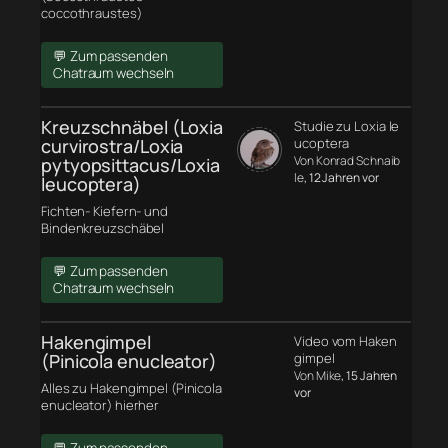
coccothraustes)
💬 Zum passenden
Chatraum wechseln
Kreuzschnäbel (Loxia
Studie zu Loxia le
curvirostra/Loxia
ucoptera
Von Konrad Schnaib
pytyopsittacus/Loxia
le
, 12 Jahren vor
leucoptera)
Fichten- Kiefern- und
Bindenkreuzschäbel
💬 Zum passenden
Chatraum wechseln
Hakengimpel
Video vom Haken
(Pinicola enucleator)
gimpel
Von Mike
, 15 Jahren
Alles zu Hakengimpel (Pinicola
vor
enucleator) hierher