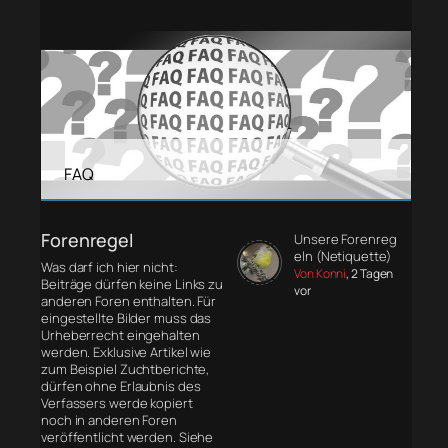
FAQ
Forenregel
Unsere Forenreg
eln (Netiquette)
Was darf ich hier nicht:
Von Konni
, 2 Tagen
Beiträge dürfen keine Links zu
vor
anderen Foren enthalten. Für
eingestellte Bilder muss das
Urheberrecht eingehalten
werden. Exklusive Artikel wie
zum Beispiel Zuchtberichte,
dürfen ohne Erlaubnis des
Verfassers werde kopiert
noch in anderen Foren
veröffentlicht werden. Siehe