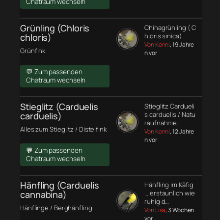
Chatraum wechseln
Grünling (Chloris
Chinagrünling ( C
chloris)
hloris sinica)
Von Konni
, 19 Jahre
Grünfink
n vor
💬 Zum passenden
Chatraum wechseln
Stieglitz (Carduelis
Stieglitz Cardueli
carduelis)
s carduelis / Natu
raufnahme…
Alles zum Stieglitz / Distelfink
Von Konni
, 12 Jahre
n vor
💬 Zum passenden
Chatraum wechseln
Hänfling (Carduelis
Hänfling im Käfig
cannabina)
… erstaunlich wie
ruhig d…
Hänflinge / Berghänfling
Von Lisa
, 3 Wochen
vor