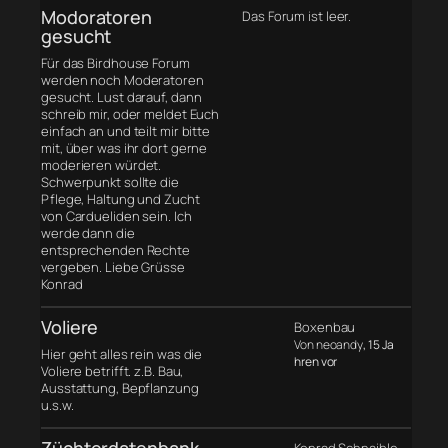
Modoratoren
Das Forum ist leer.
gesucht
Für das Birdhouse Forum
werden noch Moderatoren
gesucht. Lust darauf, dann
schreib mir, oder meldet Euch
einfach an und teilt mir bitte
mit, über was ihr dort gerne
moderieren würdet.
Schwerpunkt sollte die
Pflege, Haltung und Zucht
von Cardueliden sein. Ich
werde dann die
entsprechenden Rechte
vergeben. Liebe Grüsse
Konrad
Voliere
Boxenbau
Von neoandy
, 15 Ja
Hier geht alles rein was die
hren vor
Voliere betrifft. z.B. Bau,
Ausstattung, Bepflanzung
u.s.w.
Züchterdatenbank