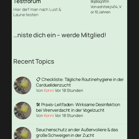
Testforum
8q8sq9tm
Von ashitekjiv04
, V
Hier darf man nach Lust &
or 10 Jahren
Laune testen
…niste dich ein – werde Mitglied!
Recent Topics
📋 Checkliste: Tägliche Routinehygiene in der
Carduelidenzucht
Von
Konni
Vor 18 Stunden
🛠️ Praxis-Leitfaden: Wirksame Desinfektion
bei Virenverdacht in der Vogelzucht
Von
Konni
Vor 18 Stunden
Seuchenschutz an der Außenvoliere & das
große Schweigen in der Zucht