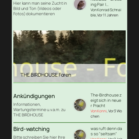
Hier kann man seine Zucht in
ing Pair I…
Bild und Ton (Videos oder
Von Konrad Schnai
Fotos) dokumentieren
ble
, Vor 11 Jahren
THE BIRDHOUSE Foren
Ankündigungen
The-Birdhouse z
eigt sich in neue
Informationen,
r Pracht
Wartungstermine u.v.a.m. zu
Von Konni
, Vor 3 Wo
THE BIRDHOUSE
chen
Bird-watching
was ruft denn da
s so "seltsam"
Bitte schreiben Sie hier Ihre