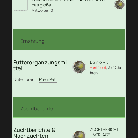
das große…
Antworten: 0
Ernährung
Futterergänzungsmi
Darmo Vit
ttel
Von Konni
, Vor 17 Ja
hren
Unterforen:
PremPet
Zuchtberichte
Zuchtberichte &
ZUCHTBERICHT
Nachzuchten
– VORLAGE