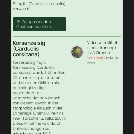
Stieglitz (Carduelis carduelis)
verwandt.
💬 Zum passenden
Chatraum wechseln
Korsenzeisig
Video vom Mittel
(Carduelis
meerzitronengirl
itz & Zironen…
corsicana)
Von Konni
, Vor 14 Ja
Korsenzeisig / syn.
hren
Korsikazeisig (Carduelis
corsicana) wurde früher dem
Zitronenzeisig als Unterart
und eher den Girlitzen als
den stieglitzartige
zugeordnet. er
unterscheidet sich jedoch
von diesem sowohl in der
Morphologie
als auch in der
Stimmlage (Cramp u. Perrins
1994, Förschler u. Kalko 2007).
Diese Annahme wird durch
Untersuchungen der
mitochondrialen DNA