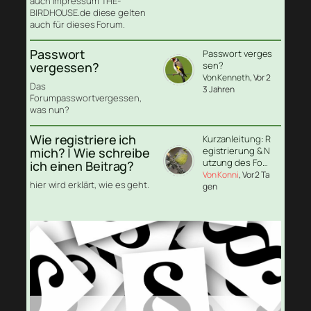
auch Impressum THE-
BIRDHOUSE.de diese gelten
auch für dieses Forum.
Passwort
Passwort verges
vergessen?
sen?
Von Kenneth
, Vor 2
Das
3 Jahren
Forumpasswortvergessen,
was nun?
Wie registriere ich
Kurzanleitung: R
mich? | Wie schreibe
egistrierung & N
utzung des Fo…
ich einen Beitrag?
Von Konni
, Vor 2 Ta
hier wird erklärt, wie es geht.
gen