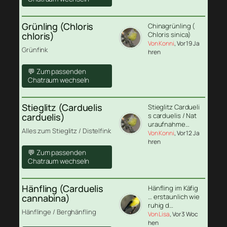
Grünling (Chloris
Chinagrünling (
chloris)
Chloris sinica)
Von Konni
, Vor 19 Ja
Grünfink
hren
💬 Zum passenden
Chatraum wechseln
Stieglitz (Carduelis
Stieglitz Cardueli
carduelis)
s carduelis / Nat
uraufnahme…
Alles zum Stieglitz / Distelfink
Von Konni
, Vor 12 Ja
hren
💬 Zum passenden
Chatraum wechseln
Hänfling (Carduelis
Hänfling im Käfig
cannabina)
… erstaunlich wie
ruhig d…
Hänflinge / Berghänfling
Von Lisa
, Vor 3 Woc
hen