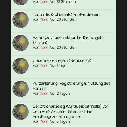
Von
Konni
Vor 18 Stunden
Torticollis (Schiefhals) Kopfverdrehen
Von
Konni
Vor 20 Stunden
Paramyxovirus-Infektion bei Kleinvögeln
(Finken)
Von
Konni
Vor 20 Stunden
Unsere Forenregeln (Netiquette)
Von
Konni
Vor 1 Tag
Kurzanleitung: Registrierung & Nutzung des
Forums
Von
Konni
Vor 2 Tagen
Der Zitronenzeisig (Carduelis citrinella) vor
dem Aus? Aktuelle Daten und das
Erhaltungszuchtprogramm
Von
Konni
Vor 3 Tagen