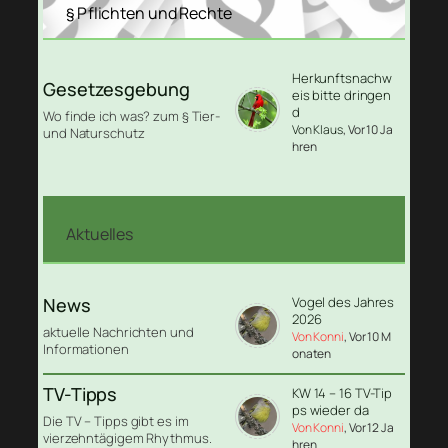
§ Pflichten und Rechte
Herkunftsnachw
Gesetzesgebung
eis bitte dringen
d
Wo finde ich was? zum § Tier-
Von Klaus
, Vor 10 Ja
und Naturschutz
hren
Aktuelles
News
Vogel des Jahres
2026
aktuelle Nachrichten und
Von Konni
, Vor 10 M
Informationen
onaten
TV-Tipps
KW 14 – 16 TV-Tip
ps wieder da
Die TV – Tipps gibt es im
Von Konni
, Vor 12 Ja
vierzehntägigem Rhythmus.
hren