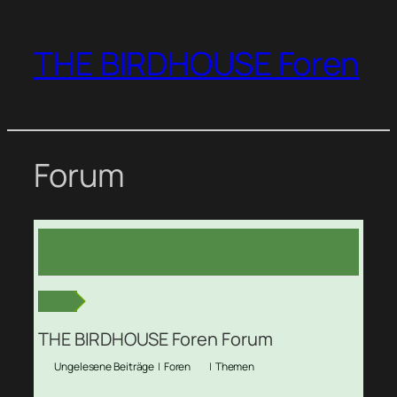
Zum
Inhalt
THE BIRDHOUSE Foren
springen
Forum
THE BIRDHOUSE Foren Forum
Ungelesene Beiträge
|
Foren
|
Themen