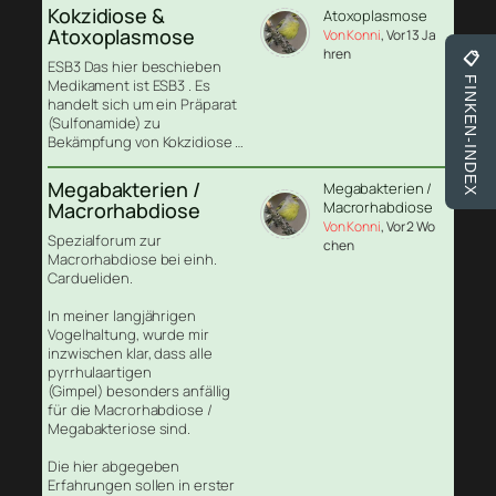
Kokzidiose &
Atoxoplasmose
Atoxoplasmose
Von Konni
, Vor 13 Ja
hren
📋
ESB3 Das hier beschieben
FINKEN-INDEX
Medikament ist ESB3 . Es
handelt sich um ein Präparat
(Sulfonamide) zu
Bekämpfung von Kokzidiose …
Megabakterien /
Megabakterien /
Macrorhabdiose
Macrorhabdiose
Von Konni
, Vor 2 Wo
Spezialforum zur
chen
Macrorhabdiose bei einh.
Cardueliden.
In meiner langjährigen
Vogelhaltung, wurde mir
inzwischen klar, dass alle
pyrrhulaartigen
(Gimpel) besonders anfällig
für die Macrorhabdiose /
Megabakteriose sind.
Die hier abgegeben
Erfahrungen sollen in erster