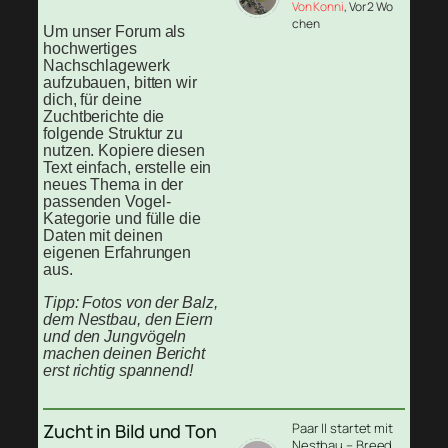
Von Konni
, Vor 2 Wo
chen
Um unser Forum als
hochwertiges
Nachschlagewerk
aufzubauen, bitten wir
dich, für deine
Zuchtberichte die
folgende Struktur zu
nutzen. Kopiere diesen
Text einfach, erstelle ein
neues Thema in der
passenden Vogel-
Kategorie und fülle die
Daten mit deinen
eigenen Erfahrungen
aus.
Tipp: Fotos von der Balz,
dem Nestbau, den Eiern
und den Jungvögeln
machen deinen Bericht
erst richtig spannend!
Zucht in Bild und Ton
Paar II startet mit
Nestbau – Breed