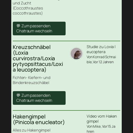
und Zucht
(Coccothraustes
coccothraustes)
💬 Zum passenden
Chatraum wechseln
Kreuzschnäbel
Studie zu Loxia l
(Loxia
eucoptera
Von Konrad Schnai
curvirostra/Loxia
ble
, Vor 12 Jahren
pytyopsittacus/Loxi
a leucoptera)
Fichten- Kiefern- und
Bindenkreuzschäbel
💬 Zum passenden
Chatraum wechseln
Hakengimpel
Video vom Haken
(Pinicola enucleator)
gimpel
Von Mike
, Vor 15 Ja
Alles zu Hakengimpel
hren