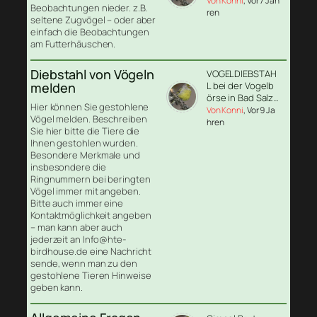
Von Konni
, Vor 7 Jah
Beobachtungen nieder. z.B.
ren
seltene Zugvögel – oder aber
einfach die Beobachtungen
am Futterhäuschen.
Diebstahl von Vögeln
VOGELDIEBSTAH
melden
L bei der Vogelb
örse in Bad Salz…
Hier können Sie gestohlene
Von Konni
, Vor 9 Ja
Vögel melden. Beschreiben
hren
Sie hier bitte die Tiere die
Ihnen gestohlen wurden.
Besondere Merkmale und
insbesondere die
Ringnummern bei beringten
Vögel immer mit angeben.
Bitte auch immer eine
Kontaktmöglichkeit angeben
– man kann aber auch
jederzeit an Info@hte-
birdhouse.de eine Nachricht
sende, wenn man zu den
gestohlene Tieren Hinweise
geben kann.