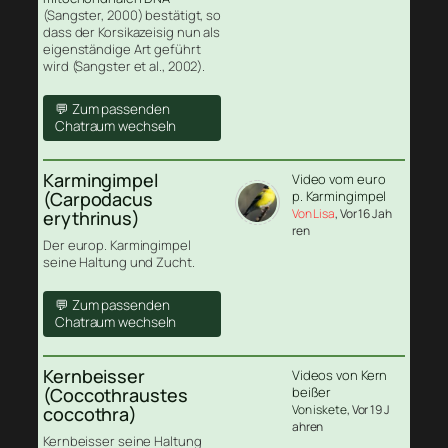
(Sangster, 2000) bestätigt, so
dass der Korsikazeisig nun als
eigenständige Art geführt
wird (Sangster et al., 2002).
💬 Zum passenden
Chatraum wechseln
Karmingimpel
Video vom euro
(Carpodacus
p. Karmingimpel
Von Lisa
, Vor 16 Jah
erythrinus)
ren
Der europ. Karmingimpel
seine Haltung und Zucht.
💬 Zum passenden
Chatraum wechseln
Kernbeisser
Videos von Kern
(Coccothraustes
beißer
Von iskete
, Vor 19 J
coccothra)
ahren
Kernbeisser seine Haltung