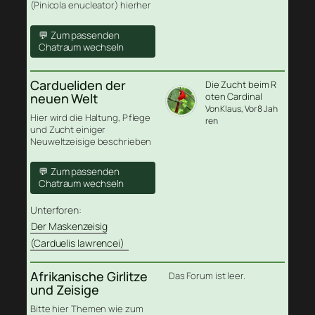
(Pinicola enucleator) hierher
💬 Zum passenden
Chatraum wechseln
Cardueliden der
Die Zucht beim R
neuen Welt
oten Cardinal
Von Klaus
, Vor 8 Jah
Hier wird die Haltung, Pflege
ren
und Zucht einiger
Neuweltzeisige beschrieben
💬 Zum passenden
Chatraum wechseln
Unterforen:
Der Maskenzeisig
(Carduelis lawrencei)
Afrikanische Girlitze
Das Forum ist leer.
und Zeisige
Bitte hier Themen wie zum