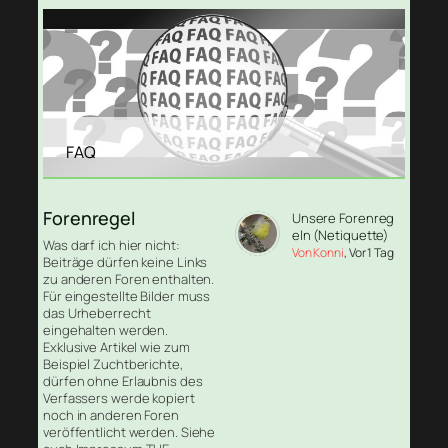
FAQ
Forenregel
Unsere Forenreg
eln (Netiquette)
Was darf ich hier nicht:
Von Konni
, Vor 1 Tag
Beiträge dürfen keine Links
zu anderen Foren enthalten.
Für eingestellte Bilder muss
das Urheberrecht
eingehalten werden.
Exklusive Artikel wie zum
Beispiel Zuchtberichte,
dürfen ohne Erlaubnis des
Verfassers werde kopiert
noch in anderen Foren
veröffentlicht werden. Siehe