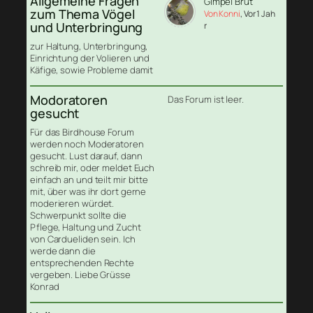
Allgemeine Fragen
Gimpel Brut
zum Thema Vögel
Von Konni
, Vor 1 Jah
und Unterbringung
r
zur Haltung, Unterbringung,
Einrichtung der Volieren und
Käfige, sowie Probleme damit
Modoratoren
Das Forum ist leer.
gesucht
Für das Birdhouse Forum
werden noch Moderatoren
gesucht. Lust darauf, dann
schreib mir, oder meldet Euch
einfach an und teilt mir bitte
mit, über was ihr dort gerne
moderieren würdet.
Schwerpunkt sollte die
Pflege, Haltung und Zucht
von Cardueliden sein. Ich
werde dann die
entsprechenden Rechte
vergeben. Liebe Grüsse
Konrad