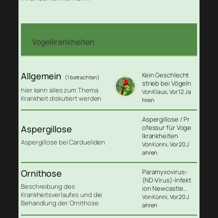
Vogelkrankheiten
Allgemein
Kein Geschlecht
(1 betrachten)
strieb bei Vögeln
hier kann alles zum Thema
Von Klaus
, Vor 12 Ja
Krankheit diskutiert werden
hren
Aspergillose / Pr
Aspergillose
ofessur für Voge
lkrankheiten
Aspergillose bei Cardueliden
Von Konni
, Vor 20 J
ahren
Ornithose
Paramyxovirus-
(ND-Virus)-Infekt
Beschreibung des
ion Newcastle…
Krankheitsverlaufes und die
Von Konni
, Vor 20 J
Behandlung der Ornithose
ahren