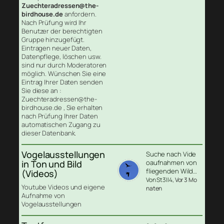
Zuechteradressen@the-
birdhouse.de
anfordern.
Nach Prüfung wird Ihr
Benutzer der berechtigten
Gruppe hinzugefügt.
Eintragen neuer Daten,
Datenpflege, löschen usw.
sind nur durch Moderatoren
möglich. Wünschen Sie eine
Eintrag Ihrer Daten senden
Sie diese an :
Zuechteradressen@the-
birdhouse.de , Sie erhalten
nach Prüfung Ihrer Daten
automatischen Zugang zu
dieser Datenbank.
Vogelausstellungen
Suche nach Vide
in Ton und Bild
oaufnahmen von
fliegenden Wild…
(Videos)
Von St3ll4
, Vor 3 Mo
Youtube Videos und eigene
naten
Aufnahme von
Vogelausstellungen