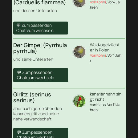
(Carduelis flammea)
Von Konni
, Vor 4 Ja
hren
und dessen Unterarten
💬 Zum passenden
Chatraum wechseln
Der Gimpel (Pyrrhula
Waldvogelzücht
pyrrhula)
er in Polen
Von Konni
, Vor 1 Jah
und seine Unterarten
r
💬 Zum passenden
Chatraum wechseln
Girlitz (serinus
kanarienhahn sin
serinus)
gt nicht
Von Klaus
, Vor 11 Ja
aber auch gerne über den
hren
Kanariengirlitz und seine
nahe Verwandschaft
💬 Zum passenden
Chatraum wechseln