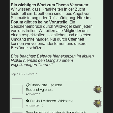
Ein wichtiges Wort zum Thema Vertrauen:
Wir wissen, dass Krankheiten in der Zucht
leider oft ein Tabuthema sind – aus Angst vor
Stigmatisierung oder Rufschädigung.
Hier im
Forum gibt es keine Vorurteile.
Ein
Seucheneinbruch durch Wildvögel kann jeden
von uns treffen. Wir bitten alle Mitglieder um
einen respektvollen, sachlichen und diskreten
Umgang miteinander. Nur durch Offenheit
können wir voneinander lernen und unsere
Bestände schützen.
Bitte beachtet: Beiträge hier ersetzen im akuten
Notfall niemals den Gang zu einem
vogelkundigen Tierarzt!
Topics: 3 / Posts: 3
📋 Checkliste: Tägliche
Routinehygiene…
Antworten: 0
🛠️ Praxis-Leitfaden: Wirksame …
Antworten: 0
Seuchenschutz an der Außenvoliere &