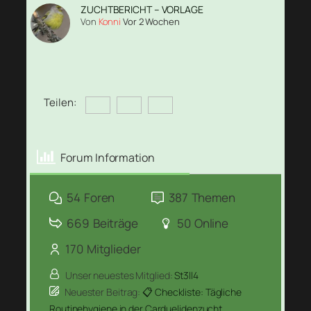
ZUCHTBERICHT – VORLAGE
Von
Konni
Vor 2 Wochen
Teilen:
Forum Information
54
Foren
387
Themen
669
Beiträge
50
Online
170
Mitglieder
Unser neuestes Mitglied:
St3ll4
Neuester Beitrag:
📋 Checkliste: Tägliche
Routinehygiene in der Carduelidenzucht