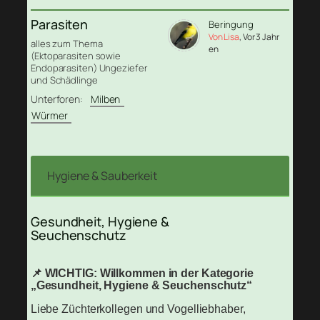
Parasiten
Beringung
Von Lisa
, Vor 3 Jahr
alles zum Thema
en
(Ektoparasiten sowie
Endoparasiten) Ungeziefer
und Schädlinge
Unterforen:
Milben
Würmer
Hygiene & Sauberkeit
Gesundheit, Hygiene &
Seuchenschutz
📌 WICHTIG: Willkommen in der Kategorie
„Gesundheit, Hygiene & Seuchenschutz“
Liebe Züchterkollegen und Vogelliebhaber,