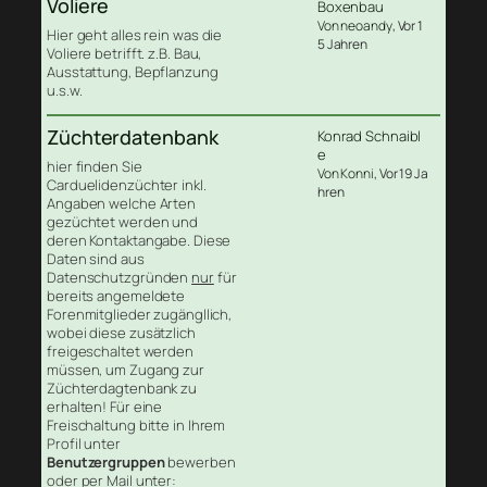
Voliere
Boxenbau
Von neoandy
, Vor 1
Hier geht alles rein was die
5 Jahren
Voliere betrifft. z.B. Bau,
Ausstattung, Bepflanzung
u.s.w.
Züchterdatenbank
Konrad Schnaibl
e
hier finden Sie
Von Konni
, Vor 19 Ja
Carduelidenzüchter inkl.
hren
Angaben welche Arten
gezüchtet werden und
deren Kontaktangabe. Diese
Daten sind aus
Datenschutzgründen
nur
für
bereits angemeldete
Forenmitglieder zugängllich,
wobei diese zusätzlich
freigeschaltet werden
müssen, um Zugang zur
Züchterdagtenbank zu
erhalten! Für eine
Freischaltung bitte in Ihrem
Profil unter
Benutzergruppen
bewerben
oder per Mail unter: