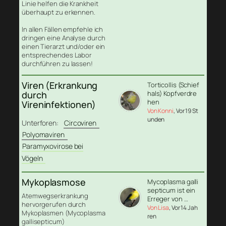
Linie helfen die Krankheit
überhaupt zu erkennen.
In allen Fällen empfehle ich
dringen eine Analyse durch
einen Tierarzt und/oder ein
entsprechendes Labor
durchführen zu lassen!
Viren (Erkrankung
Torticollis (Schief
durch
hals) Kopfverdre
hen
Vireninfektionen)
Von Konni
, Vor 19 St
unden
Unterforen:
Circoviren
Polyomaviren
Paramyxovirose bei
Vögeln
Mykoplasmose
Mycoplasma galli
septicum ist ein
Atemwegserkrankung
Erreger von …
hervorgerufen durch
Von Lisa
, Vor 14 Jah
Mykoplasmen (Mycoplasma
ren
gallisepticum)