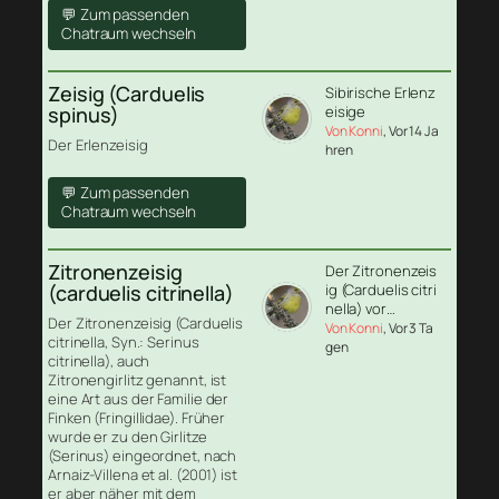
💬 Zum passenden
Chatraum wechseln
Zeisig (Carduelis
Sibirische Erlenz
spinus)
eisige
Von Konni
, Vor 14 Ja
Der Erlenzeisig
hren
💬 Zum passenden
Chatraum wechseln
Zitronenzeisig
Der Zitronenzeis
(carduelis citrinella)
ig (Carduelis citri
nella) vor…
Der Zitronenzeisig (Carduelis
Von Konni
, Vor 3 Ta
citrinella, Syn.: Serinus
gen
citrinella), auch
Zitronengirlitz genannt, ist
eine Art aus der Familie der
Finken (Fringillidae). Früher
wurde er zu den Girlitze
(Serinus) eingeordnet, nach
Arnaiz-Villena et al. (2001) ist
er aber näher mit dem