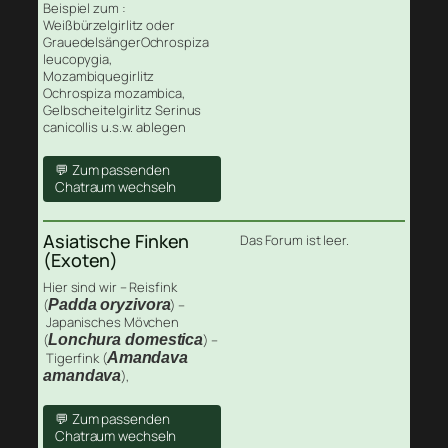
Beispiel zum :
Weißbürzelgirlitz oder
GrauedelsängerOchrospiza
leucopygia,
Mozambiquegirlitz
Ochrospiza mozambica,
Gelbscheitelgirlitz Serinus
canicollis u.s.w. ablegen
💬 Zum passenden
Chatraum wechseln
Asiatische Finken
Das Forum ist leer.
(Exoten)
Hier sind wir – Reisfink
(
Padda oryzivora
) –
Japanisches Mövchen
(
Lonchura domestica
) –
Tigerfink (
Amandava
amandava
),
💬 Zum passenden
Chatraum wechseln