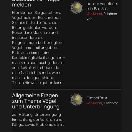
melden
bei der Vogelbörs
e in Bad Salz…
Hier können Sie gestohlene
Von Konni
, 9 Jahren
Vögel melden. Beschreiben
vor
Sie hier bitte die Tiere die
Ihnen gestohlen wurden.
Besondere Merkmale und
insbesondere die
Ringnummern bei beringten
Vögel immer mit angeben.
Bitte auch immer eine
Kontaktmöglichkeit angeben –
man kann aber auch jederzeit
an Info@hte-birdhouse.de
eine Nachricht sende, wenn
man zu den gestohlene
Tieren Hinweise geben kann.
Allgemeine Fragen
Gimpel Brut
zum Thema Vögel
Von Konni
, 1 Jahr vor
und Unterbringung
zur Haltung, Unterbringung,
Einrichtung der Volieren und
Käfige, sowie Probleme damit