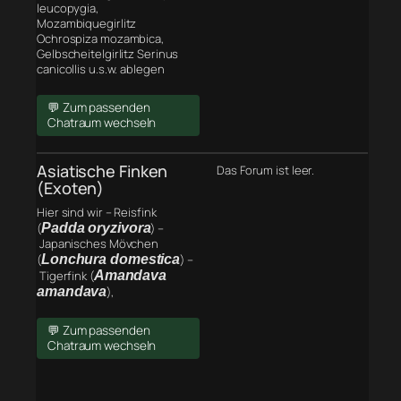
leucopygia,
Mozambiquegirlitz
Ochrospiza mozambica,
Gelbscheitelgirlitz Serinus
canicollis u.s.w. ablegen
💬 Zum passenden
Chatraum wechseln
Asiatische Finken
Das Forum ist leer.
(Exoten)
Hier sind wir – Reisfink
(
Padda oryzivora
) –
Japanisches Mövchen
(
Lonchura domestica
) –
Tigerfink (
Amandava
amandava
),
💬 Zum passenden
Chatraum wechseln