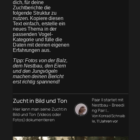
dich, für deine
Zuchtberichte die
folgende Struktur zu
nutzen. Kopiere diesen
Text einfach, erstelle ein
neues Thema in der
passenden Vogel-
Kategorie und fülle die
Daten mit deinen eigenen
Erfahrungen aus.
Tipp: Fotos von der Balz,
dem Nestbau, den Eiern
und den Jungvögeln
machen deinen Bericht
erst richtig spannend!
Zucht in Bild und Ton
Paar II startet mit
Nestbau – Breedi
Hier kann man seine Zucht in
ng Pair I…
Bild und Ton (Videos oder
Von Konrad Schnaib
Fotos) dokumentieren
le
, 11 Jahren vor