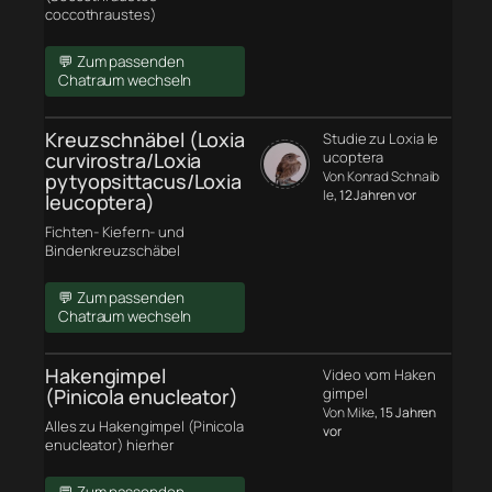
coccothraustes)
💬 Zum passenden
Chatraum wechseln
Kreuzschnäbel (Loxia
Studie zu Loxia le
curvirostra/Loxia
ucoptera
Von Konrad Schnaib
pytyopsittacus/Loxia
le
, 12 Jahren vor
leucoptera)
Fichten- Kiefern- und
Bindenkreuzschäbel
💬 Zum passenden
Chatraum wechseln
Hakengimpel
Video vom Haken
(Pinicola enucleator)
gimpel
Von Mike
, 15 Jahren
Alles zu Hakengimpel (Pinicola
vor
enucleator) hierher