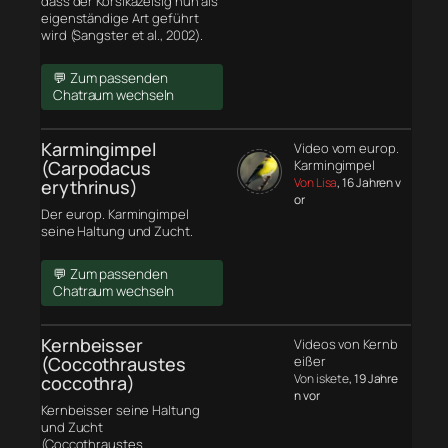
dass der Korsikazeisig nun als
eigenständige Art geführt
wird (Sangster et al., 2002).
💬 Zum passenden
Chatraum wechseln
Karmingimpel
Video vom europ.
(Carpodacus
Karmingimpel
Von Lisa
, 16 Jahren v
erythrinus)
or
Der europ. Karmingimpel
seine Haltung und Zucht.
💬 Zum passenden
Chatraum wechseln
Kernbeisser
Videos von Kernb
(Coccothraustes
eißer
Von iskete
, 19 Jahre
coccothra)
n vor
Kernbeisser seine Haltung
und Zucht
(Coccothraustes