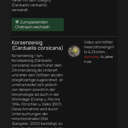
näher mit dem Stieglitz
(Carduelis carduelis)
verwandt.
💬 Zum passenden
Chatraum wechseln
Korsenzeisig
Video vom Mittel
(Carduelis corsicana)
meerzitronengirli
tz & Zironen…
Korsenzeisig / syn.
Von Konni
, 14 Jahre
Korsikazeisig (Carduelis
n vor
corsicana) wurde früher dem
Zitronenzeisig als Unterart
und eher den Girlitzen als den
stieglitzartige zugeordnet. er
unterscheidet sich jedoch
von diesem sowohl in der
Morphologie
als auch in der
Stimmlage (Cramp u. Perrins
1994, Förschler u. Kalko 2007).
Diese Annahme wird durch
Untersuchungen der
mitochondrialen DNA
(Sangster, 2000) bestätigt, so