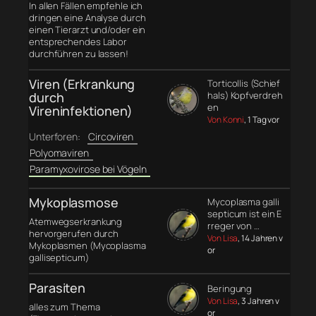
In allen Fällen empfehle ich
dringen eine Analyse durch
einen Tierarzt und/oder ein
entsprechendes Labor
durchführen zu lassen!
Viren (Erkrankung
Torticollis (Schief
durch
hals) Kopfverdreh
en
Vireninfektionen)
Von Konni
, 1 Tag vor
Unterforen:
Circoviren
Polyomaviren
Paramyxovirose bei Vögeln
Mykoplasmose
Mycoplasma galli
septicum ist ein E
Atemwegserkrankung
rreger von …
hervorgerufen durch
Von Lisa
, 14 Jahren v
Mykoplasmen (Mycoplasma
or
gallisepticum)
Parasiten
Beringung
Von Lisa
, 3 Jahren v
alles zum Thema
or