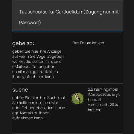
Tauschbörse für Cardueliden (Zugang nur mit
Passwort)
gebe ab:
Das Forum ist leer.
geben Sie hier Ihre Anzeige
auf wenn Sie Vögel abgeben
wollen. Sie sollten min. eine
eMail oder Tel. angeben,
damit man ggf. Kontakt zu
Ihnen aufnehmen kann.
suche:
2,2 Karmingimpel
(Carpodacus eryt
geben Sie hier Ihre Suche auf.
hrinus)
Sie sollten min. eine eMail
Von Kenneth
, 23 Ja
oder Tel. angeben, damit man
hren vor
ggf. Kontakt zu Ihnen
aufnehmen kann.