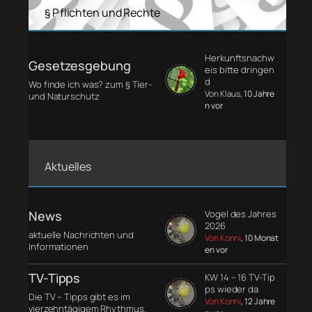
§ Pflichten und Rechte
Herkunftsnachw
Gesetzesgebung
eis bitte dringen
d
Wo finde ich was? zum § Tier-
Von Klaus
, 10 Jahre
und Naturschutz
n vor
Aktuelles
News
Vogel des Jahres
2026
aktuelle Nachrichten und
Von Konni
, 10 Monat
Informationen
en vor
TV-Tipps
KW 14 – 16 TV-Tip
ps wieder da
Die TV – Tipps gibt es im
Von Konni
, 12 Jahre
vierzehntägigem Rhythmus.