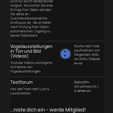
sind nur durch Moderatoren
möglich. Wünschen Sie eine
Eintrag Ihrer Daten senden
Sie diese an :
Zuechteradressen@the-
birdhouse.de , Sie erhalten
nach Prüfung Ihrer Daten
automatischen Zugang zu
dieser Datenbank.
Vogelausstellungen
Suche nach Vide
in Ton und Bild
oaufnahmen von
fliegenden Wild…
(Videos)
Von St3ll4
, 3 Monat
Youtube Videos und eigene
en vor
Aufnahme von
Vogelausstellungen
Testforum
8q8sq9tm
Von ashitekjiv04
, 1
Hier darf man nach Lust &
0 Jahren vor
Laune testen
…niste dich ein – werde Mitglied!