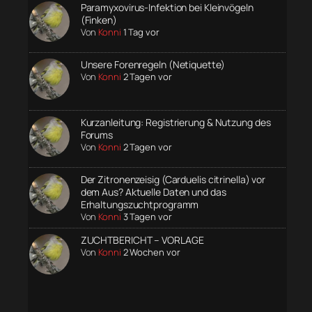
Paramyxovirus-Infektion bei Kleinvögeln
(Finken)
Von
Konni
1 Tag vor
Unsere Forenregeln (Netiquette)
Von
Konni
2 Tagen vor
Kurzanleitung: Registrierung & Nutzung des
Forums
Von
Konni
2 Tagen vor
Der Zitronenzeisig (Carduelis citrinella) vor
dem Aus? Aktuelle Daten und das
Erhaltungszuchtprogramm
Von
Konni
3 Tagen vor
ZUCHTBERICHT – VORLAGE
Von
Konni
2 Wochen vor