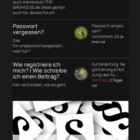
auch Impressum THE-
BIRDHOUSE.de diese gelten
auch für dieses Forum.
Passwort
Passwort verges
vergessen?
sen?
Von Kenneth
, 23 Ja
Das
hren vor
Forumpasswortvergessen,
was nun?
Wie registriere ich
Kurzanleitung: Re
mich? | Wie schreibe
gistrierung & Nut
zung des Fo…
ich einen Beitrag?
Von Konni
, 2 Tagen
hier wird erklärt, wie es geht.
vor