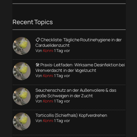
Recent Topics
📋 Checkliste: Tägliche Routinehygiene in der
Carduelidenzucht
Von
Konni
1 Tag vor
🛠️ Praxis-Leitfaden: Wirksame Desinfektion bei
Virenverdacht in der Vogelzucht
Von
Konni
1 Tag vor
Seuchenschutz an der Außenvoliere & das
große Schweigen in der Zucht
Von
Konni
1 Tag vor
Torticollis (Schiefhals) Kopfverdrehen
Von
Konni
1 Tag vor