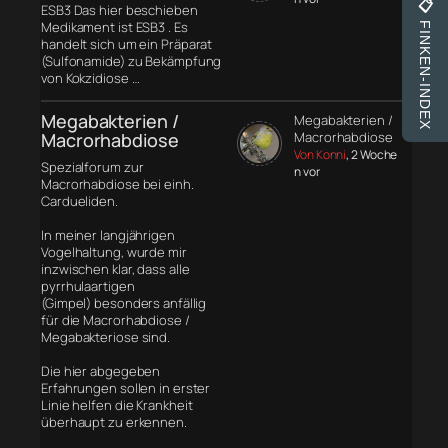
📋
ESB3 Das hier beschieben
Medikament ist ESB3 . Es
FINKEN-INDEX
handelt sich um ein Präparat
(Sulfonamide) zu Bekämpfung
von Kokzidiose …
Megabakterien /
Megabakterien /
Macrorhabdiose
Macrorhabdiose
Von Konni
, 2 Woche
Spezialforum zur
n vor
Macrorhabdiose bei einh.
Cardueliden.
In meiner langjährigen
Vogelhaltung, wurde mir
inzwischen klar, dass alle
pyrrhulaartigen
(Gimpel) besonders anfällig
für die Macrorhabdiose /
Megabakteriose sind.
Die hier abgegeben
Erfahrungen sollen in erster
Linie helfen die Krankheit
überhaupt zu erkennen.