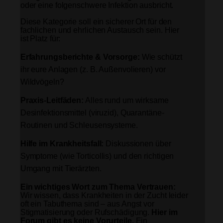
oder eine folgenschwere Infektion ausbricht.
Diese Kategorie soll ein sicherer Ort für den
fachlichen und ehrlichen Austausch sein. Hier
ist Platz für:
Erfahrungsberichte & Vorsorge:
Wie schützt
ihr eure Anlagen (z. B. Außenvolieren) vor
Wildvögeln?
Praxis-Leitfäden:
Alles rund um wirksame
Desinfektionsmittel (viruzid), Quarantäne-
Routinen und Schleusensysteme.
Hilfe im Krankheitsfall:
Diskussionen über
Symptome (wie Torticollis) und den richtigen
Umgang mit Tierärzten.
Ein wichtiges Wort zum Thema Vertrauen:
Wir wissen, dass Krankheiten in der Zucht leider
oft ein Tabuthema sind – aus Angst vor
Stigmatisierung oder Rufschädigung.
Hier im
Forum gibt es keine Vorurteile.
Ein