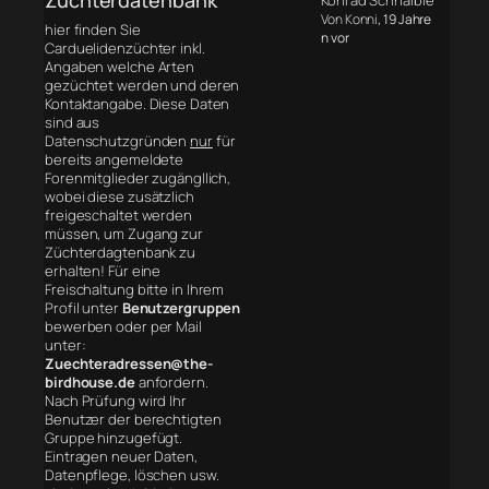
Konrad Schnaible
Von Konni
, 19 Jahre
hier finden Sie
n vor
Carduelidenzüchter inkl.
Angaben welche Arten
gezüchtet werden und deren
Kontaktangabe. Diese Daten
sind aus
Datenschutzgründen
nur
für
bereits angemeldete
Forenmitglieder zugängllich,
wobei diese zusätzlich
freigeschaltet werden
müssen, um Zugang zur
Züchterdagtenbank zu
erhalten! Für eine
Freischaltung bitte in Ihrem
Profil unter
Benutzergruppen
bewerben oder per Mail
unter:
Zuechteradressen@the-
birdhouse.de
anfordern.
Nach Prüfung wird Ihr
Benutzer der berechtigten
Gruppe hinzugefügt.
Eintragen neuer Daten,
Datenpflege, löschen usw.