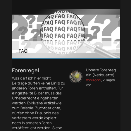
FAQ
Forenregel
Unsere Forenreg
eln (Netiquette)
Was darf ich hier nicht:
Von Konni
, 2 Tagen
Beiträge dürfen keine Links zu
vor
anderen Foren enthalten. Für
eingestellte Bilder muss das
Urheberrecht eingehalten
werden. Exklusive Artikel wie
zum Beispiel Zuchtberichte,
dürfen ohne Erlaubnis des
Verfassers werde kopiert
noch in anderen Foren
veröffentlicht werden. Siehe