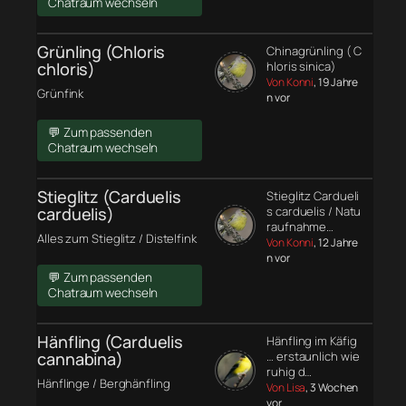
Chatraum wechseln
Grünling (Chloris
Chinagrünling ( C
chloris)
hloris sinica)
Von Konni
, 19 Jahre
Grünfink
n vor
💬 Zum passenden
Chatraum wechseln
Stieglitz (Carduelis
Stieglitz Cardueli
carduelis)
s carduelis / Natu
raufnahme…
Alles zum Stieglitz / Distelfink
Von Konni
, 12 Jahre
n vor
💬 Zum passenden
Chatraum wechseln
Hänfling (Carduelis
Hänfling im Käfig
cannabina)
… erstaunlich wie
ruhig d…
Hänflinge / Berghänfling
Von Lisa
, 3 Wochen
vor