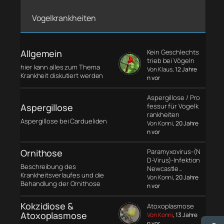
Vogelkrankheiten
Allgemein
Kein Geschlechts
trieb bei Vögeln
hier kann alles zum Thema
Von Klaus
, 12 Jahre
Krankheit diskutiert werden
n vor
Aspergillose / Pro
Aspergillose
fessur für Vogelk
rankheiten
Aspergillose bei Cardueliden
Von Konni
, 20 Jahre
n vor
Ornithose
Paramyxovirus-(N
D-Virus)-Infektion
Beschreibung des
Newcastle…
Krankheitsverlaufes und die
Von Konni
, 20 Jahre
Behandlung der Ornithose
n vor
Kokzidiose &
Atoxoplasmose
Atoxoplasmose
Von Konni
, 13 Jahre
n vor