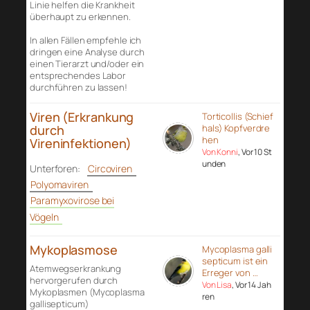
Linie helfen die Krankheit
überhaupt zu erkennen.
In allen Fällen empfehle ich
dringen eine Analyse durch
einen Tierarzt und/oder ein
entsprechendes Labor
durchführen zu lassen!
Viren (Erkrankung
Torticollis (Schief
durch
hals) Kopfverdre
hen
Vireninfektionen)
Von Konni
, Vor 10 St
unden
Unterforen:
Circoviren
Polyomaviren
Paramyxovirose bei
Vögeln
Mykoplasmose
Mycoplasma galli
septicum ist ein
Atemwegserkrankung
Erreger von …
hervorgerufen durch
Von Lisa
, Vor 14 Jah
Mykoplasmen (Mycoplasma
ren
gallisepticum)