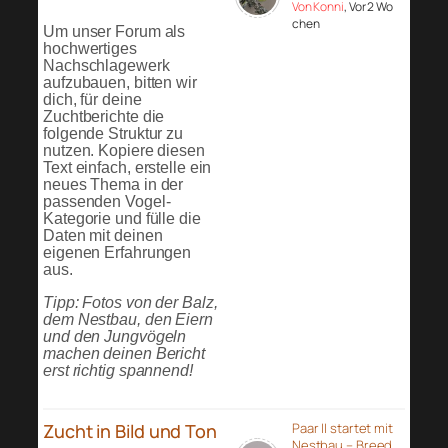
Von Konni
, Vor 2 Wo
chen
Um unser Forum als
hochwertiges
Nachschlagewerk
aufzubauen, bitten wir
dich, für deine
Zuchtberichte die
folgende Struktur zu
nutzen. Kopiere diesen
Text einfach, erstelle ein
neues Thema in der
passenden Vogel-
Kategorie und fülle die
Daten mit deinen
eigenen Erfahrungen
aus.
Tipp: Fotos von der Balz,
dem Nestbau, den Eiern
und den Jungvögeln
machen deinen Bericht
erst richtig spannend!
Zucht in Bild und Ton
Paar II startet mit
Nestbau – Breed