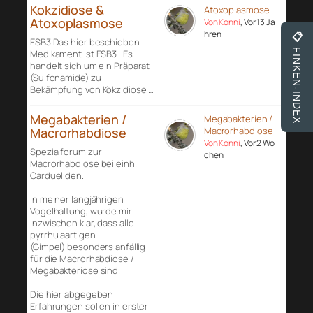
Kokzidiose &
Atoxoplasmose
Atoxoplasmose
Von Konni
, Vor 13 Ja
hren
📋
ESB3 Das hier beschieben
FINKEN-INDEX
Medikament ist ESB3 . Es
handelt sich um ein Präparat
(Sulfonamide) zu
Bekämpfung von Kokzidiose …
Megabakterien /
Megabakterien /
Macrorhabdiose
Macrorhabdiose
Von Konni
, Vor 2 Wo
Spezialforum zur
chen
Macrorhabdiose bei einh.
Cardueliden.
In meiner langjährigen
Vogelhaltung, wurde mir
inzwischen klar, dass alle
pyrrhulaartigen
(Gimpel) besonders anfällig
für die Macrorhabdiose /
Megabakteriose sind.
Die hier abgegeben
Erfahrungen sollen in erster