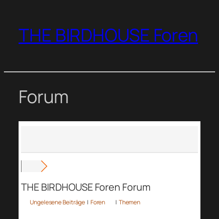
Zum
Inhalt
THE BIRDHOUSE Foren
springen
Forum
THE BIRDHOUSE Foren Forum
Ungelesene Beiträge
|
Foren
|
Themen