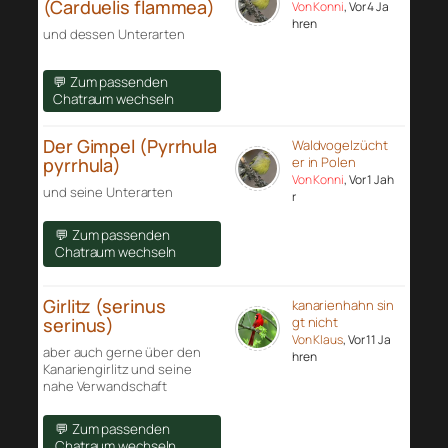
(Carduelis flammea)
Von Konni
, Vor 4 Ja
hren
und dessen Unterarten
💬 Zum passenden
Chatraum wechseln
Der Gimpel (Pyrrhula
Waldvogelzücht
pyrrhula)
er in Polen
Von Konni
, Vor 1 Jah
und seine Unterarten
r
💬 Zum passenden
Chatraum wechseln
Girlitz (serinus
kanarienhahn sin
serinus)
gt nicht
Von Klaus
, Vor 11 Ja
aber auch gerne über den
hren
Kanariengirlitz und seine
nahe Verwandschaft
💬 Zum passenden
Chatraum wechseln