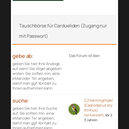
Tauschbörse für Cardueliden (Zugang nur
mit Passwort)
gebe ab:
Das Forum ist leer.
geben Sie hier Ihre Anzeige
auf wenn Sie Vögel abgeben
wollen. Sie sollten min. eine
eMail oder Tel. angeben,
damit man ggf. Kontakt zu
Ihnen aufnehmen kann.
suche:
2,2 Karmingimpel
(Carpodacus ery
geben Sie hier Ihre Suche
thrinus)
auf. Sie sollten min. eine
Von Kenneth
, Vor 2
eMail oder Tel. angeben,
3 Jahren
damit man ggf. Kontakt zu
Ihnen aufnehmen kann.