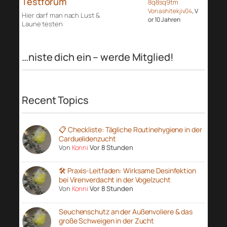
Testforum
8q8sq9tm
Von ashitekjiv04
, V
Hier darf man nach Lust &
or 10 Jahren
Laune testen
…niste dich ein – werde Mitglied!
Recent Topics
📋 Checkliste: Tägliche Routinehygiene in der
Carduelidenzucht
Von
Konni
Vor 8 Stunden
🛠️ Praxis-Leitfaden: Wirksame Desinfektion
bei Virenverdacht in der Vogelzucht
Von
Konni
Vor 8 Stunden
Seuchenschutz an der Außenvoliere & das
große Schweigen in der Zucht