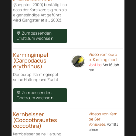
(Sangster, 2000) bestätigt, so
dass der Korsikazeisig nun als
eigenständige Art geführt
wird (Sangster et al., 2002).
💬 Zum passenden
Chatraum wechseln
Karmingimpel
Video vom euro
(Carpodacus
p. Karmingimpel
Von Lisa
, Vor 16 Jah
erythrinus)
ren
Der europ. Karmingimpel
seine Haltung und Zucht.
💬 Zum passenden
Chatraum wechseln
Kernbeisser
Videos von Kern
(Coccothraustes
beißer
Von iskete
, Vor 19 J
coccothra)
ahren
Kernbeisser seine Haltung