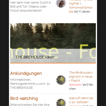
Hier kann man seine Zucht in
ing Pair I…
Bild und Ton (Videos oder
Von Konrad Schnai
Fotos) dokumentieren
ble
, Vor 11 Jahren
THE BIRDHOUSE Foren
Ankündigungen
The-Birdhouse z
eigt sich in neue
Informationen,
r Pracht
Wartungstermine u.v.a.m. zu
Von Konni
, Vor 3 Wo
THE BIRDHOUSE
chen
Bird-watching
was ruft denn da
s so "seltsam"
Bitte schreiben Sie hier Ihre