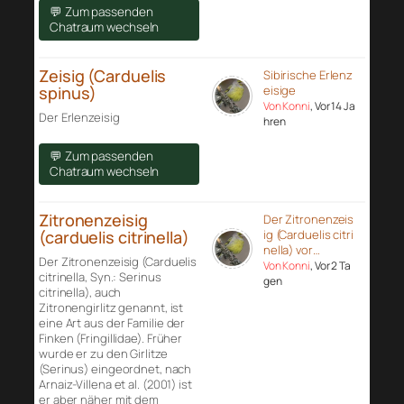
💬 Zum passenden
Chatraum wechseln
Zeisig (Carduelis
Sibirische Erlenz
spinus)
eisige
Von Konni
, Vor 14 Ja
Der Erlenzeisig
hren
💬 Zum passenden
Chatraum wechseln
Zitronenzeisig
Der Zitronenzeis
(carduelis citrinella)
ig (Carduelis citri
nella) vor…
Der Zitronenzeisig (Carduelis
Von Konni
, Vor 2 Ta
citrinella, Syn.: Serinus
gen
citrinella), auch
Zitronengirlitz genannt, ist
eine Art aus der Familie der
Finken (Fringillidae). Früher
wurde er zu den Girlitze
(Serinus) eingeordnet, nach
Arnaiz-Villena et al. (2001) ist
er aber näher mit dem