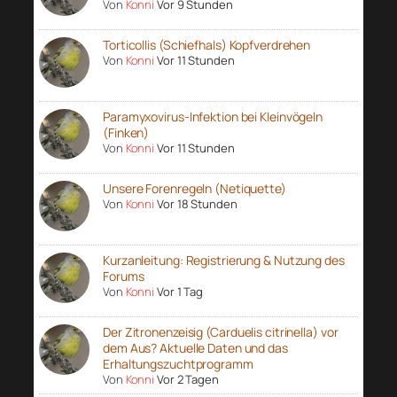
Von
Konni
Vor 9 Stunden
Torticollis (Schiefhals) Kopfverdrehen
Von
Konni
Vor 11 Stunden
Paramyxovirus-Infektion bei Kleinvögeln
(Finken)
Von
Konni
Vor 11 Stunden
Unsere Forenregeln (Netiquette)
Von
Konni
Vor 18 Stunden
Kurzanleitung: Registrierung & Nutzung des
Forums
Von
Konni
Vor 1 Tag
Der Zitronenzeisig (Carduelis citrinella) vor
dem Aus? Aktuelle Daten und das
Erhaltungszuchtprogramm
Von
Konni
Vor 2 Tagen