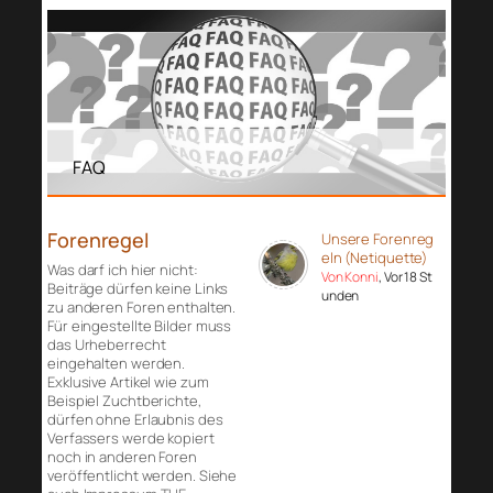
FAQ
Forenregel
Unsere Forenreg
eln (Netiquette)
Was darf ich hier nicht:
Von Konni
, Vor 18 St
Beiträge dürfen keine Links
unden
zu anderen Foren enthalten.
Für eingestellte Bilder muss
das Urheberrecht
eingehalten werden.
Exklusive Artikel wie zum
Beispiel Zuchtberichte,
dürfen ohne Erlaubnis des
Verfassers werde kopiert
noch in anderen Foren
veröffentlicht werden. Siehe