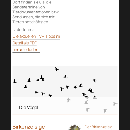
Dort finden sie u.a. die
Sendetermine von
Tierdokumentationen bzw.
Sendungen, die sich mit
Tieren beschäftigen.
Unterforen:
Die aktuellen TV – Tipps im
Detail als PDF
herunterladen
Die Vögel
Birkenzeisige
Der Birkenzeisig