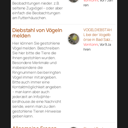
Von Konni
, Vor 7 Jah
Beobachtungen nieder. z.B.
ren
seltene Zugvögel – oder aber
einfach die Beobachtungen
am Futterhäuschen.
Diebstahl von Vögeln
VOGELDIEBSTAH
melden
L bei der Vogelb
örse in Bad Salz…
Hier können Sie gestohlene
Von Konni
, Vor 9 Ja
Vögel melden. Beschreiben
hren
Sie hier bitte die Tiere die
Ihnen gestohlen wurden.
Besondere Merkmale und
insbesondere die
Ringnummern bei beringten
Vögel immer mit angeben.
Bitte auch immer eine
Kontaktmöglichkeit angeben
– man kann aber auch
jederzeit an Info@hte-
birdhouse.de eine Nachricht
sende, wenn man zu den
gestohlene Tieren Hinweise
geben kann.