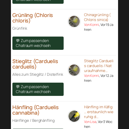
Grünling (Chloris
Chinagrünling (
chloris)
Chloris sinica)
Von Konni
, Vor 19 Ja
Grünfink
hren
💬 Zum passenden
Chatraum wechseln
Stieglitz (Carduelis
Stieglitz Cardueli
carduelis)
s carduelis / Nat
uraufnahme…
Alles zum Stieglitz / Distelfink
Von Konni
, Vor 12 Ja
hren
💬 Zum passenden
Chatraum wechseln
Hänfling (Carduelis
Hänfling im Käfig
cannabina)
… erstaunlich wie
ruhig d…
Hänflinge / Berghänfling
Von Lisa
, Vor 3 Woc
hen