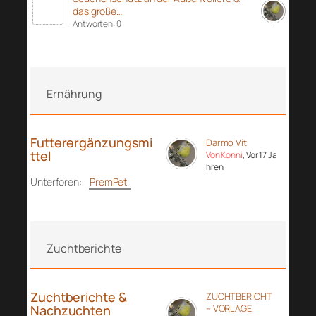
das große…
Antworten: 0
Ernährung
Futterergänzungsmi
Darmo Vit
ttel
Von Konni
, Vor 17 Ja
hren
Unterforen:
PremPet
Zuchtberichte
Zuchtberichte &
ZUCHTBERICHT
Nachzuchten
– VORLAGE