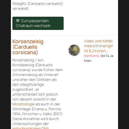
Stieglitz (Carduelis carduelis)
verwandt.
💬 Zum passenden
Chatraum wechseln
Korsenzeisig
Video vom Mittel
(Carduelis
meerzitronengirl
itz & Zironen…
corsicana)
Von Konni
, Vor 14 Ja
Korsenzeisig / syn.
hren
Korsikazeisig (Carduelis
corsicana) wurde früher dem
Zitronenzeisig als Unterart
und eher den Girlitzen als
den stieglitzartige
zugeordnet. er
unterscheidet sich jedoch
von diesem sowohl in der
Morphologie
als auch in der
Stimmlage (Cramp u. Perrins
1994, Förschler u. Kalko 2007).
Diese Annahme wird durch
Untersuchungen der
mitochondrialen DNA