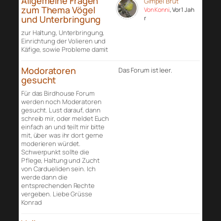
Allgemeine Fragen
Gimpel Brut
zum Thema Vögel
Von Konni
, Vor 1 Jah
und Unterbringung
r
zur Haltung, Unterbringung,
Einrichtung der Volieren und
Käfige, sowie Probleme damit
Modoratoren
Das Forum ist leer.
gesucht
Für das Birdhouse Forum
werden noch Moderatoren
gesucht. Lust darauf, dann
schreib mir, oder meldet Euch
einfach an und teilt mir bitte
mit, über was ihr dort gerne
moderieren würdet.
Schwerpunkt sollte die
Pflege, Haltung und Zucht
von Cardueliden sein. Ich
werde dann die
entsprechenden Rechte
vergeben. Liebe Grüsse
Konrad