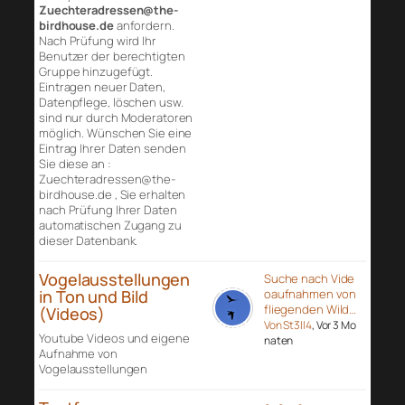
Zuechteradressen@the-
birdhouse.de
anfordern.
Nach Prüfung wird Ihr
Benutzer der berechtigten
Gruppe hinzugefügt.
Eintragen neuer Daten,
Datenpflege, löschen usw.
sind nur durch Moderatoren
möglich. Wünschen Sie eine
Eintrag Ihrer Daten senden
Sie diese an :
Zuechteradressen@the-
birdhouse.de , Sie erhalten
nach Prüfung Ihrer Daten
automatischen Zugang zu
dieser Datenbank.
Vogelausstellungen
Suche nach Vide
in Ton und Bild
oaufnahmen von
fliegenden Wild…
(Videos)
Von St3ll4
, Vor 3 Mo
Youtube Videos und eigene
naten
Aufnahme von
Vogelausstellungen