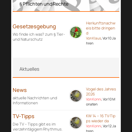
§ Pflichten und Rechte
Herkunftsnachw
Gesetzesgebung
eis bitte dringen
d
Wo finde ich was? zum § Tier-
Von Klaus
, Vor 10 Ja
und Naturschutz
hren
Aktuelles
News
Vogel des Jahres
2026
aktuelle Nachrichten und
Von Konni
, Vor 10 M
Informationen
onaten
TV-Tipps
KW 14 – 16 TV-Tip
ps wieder da
Die TV – Tipps gibt es im
Von Konni
, Vor 12 Ja
vierzehntägigem Rhythmus.
hren