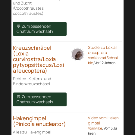
und Zucht
(Coccothraustes
coccothraustes)
💬 Zum passenden
Chatraum wechseln
Kreuzschnäbel
Studie zu Loxia l
(Loxia
eucoptera
Von Konrad Schnai
curvirostra/Loxia
ble
, Vor 12 Jahren
pytyopsittacus/Loxi
a leucoptera)
Fichten- Kiefern- und
Bindenkreuzschäbel
💬 Zum passenden
Chatraum wechseln
Hakengimpel
Video vom Haken
(Pinicola enucleator)
gimpel
Von Mike
, Vor 15 Ja
Alles zu Hakengimpel
hren