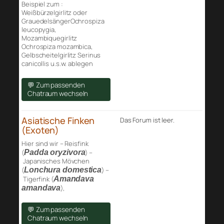
Beispiel zum :
Weißbürzelgirlitz oder
GrauedelsängerOchrospiza
leucopygia,
Mozambiquegirlitz
Ochrospiza mozambica,
Gelbscheitelgirlitz Serinus
canicollis u.s.w. ablegen
💬 Zum passenden
Chatraum wechseln
Asiatische Finken
Das Forum ist leer.
(Exoten)
Hier sind wir – Reisfink
(
Padda oryzivora
) –
Japanisches Mövchen
(
Lonchura domestica
) –
Tigerfink (
Amandava
amandava
),
💬 Zum passenden
Chatraum wechseln