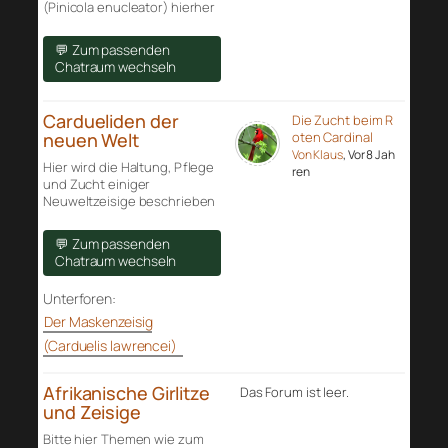
(Pinicola enucleator) hierher
💬 Zum passenden
Chatraum wechseln
Cardueliden der
Die Zucht beim R
neuen Welt
oten Cardinal
Von Klaus
, Vor 8 Jah
Hier wird die Haltung, Pflege
ren
und Zucht einiger
Neuweltzeisige beschrieben
💬 Zum passenden
Chatraum wechseln
Unterforen:
Der Maskenzeisig
(Carduelis lawrencei)
Afrikanische Girlitze
Das Forum ist leer.
und Zeisige
Bitte hier Themen wie zum