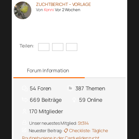
ZUCHTBERICHT – VORLAGE
Von
Konni
Vor 2 Wochen
Teilen:
Forum Information
54
Foren
387
Themen
669
Beiträge
59
Online
170
Mitglieder
Unser neuestes Mitglied:
St3ll4
Neuester Beitrag:
📋 Checkliste: Tägliche
Routinehygiene in der Carduelidenzucht