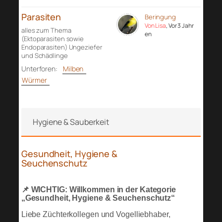
Parasiten
Beringung
Von Lisa
, Vor 3 Jahr
alles zum Thema
en
(Ektoparasiten sowie
Endoparasiten) Ungeziefer
und Schädlinge
Unterforen:
Milben
Würmer
Hygiene & Sauberkeit
Gesundheit, Hygiene &
Seuchenschutz
📌 WICHTIG: Willkommen in der Kategorie
„Gesundheit, Hygiene & Seuchenschutz“
Liebe Züchterkollegen und Vogelliebhaber,