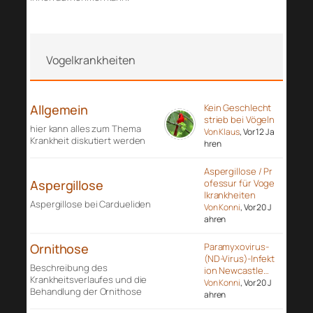
Vogelkrankheiten
Allgemein
Kein Geschlecht
strieb bei Vögeln
hier kann alles zum Thema
Von Klaus
, Vor 12 Ja
Krankheit diskutiert werden
hren
Aspergillose / Pr
Aspergillose
ofessur für Voge
lkrankheiten
Aspergillose bei Cardueliden
Von Konni
, Vor 20 J
ahren
Ornithose
Paramyxovirus-
(ND-Virus)-Infekt
Beschreibung des
ion Newcastle…
Krankheitsverlaufes und die
Von Konni
, Vor 20 J
Behandlung der Ornithose
ahren