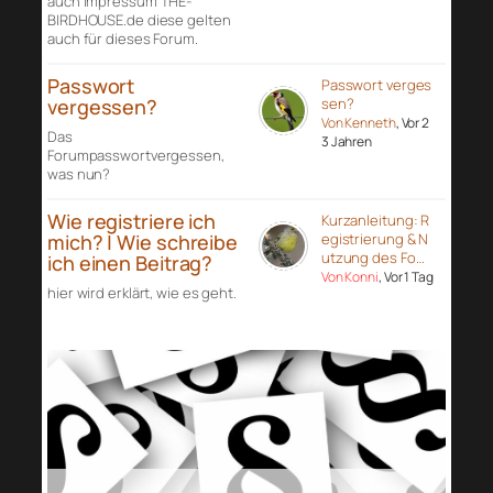
auch Impressum THE-
BIRDHOUSE.de diese gelten
auch für dieses Forum.
Passwort
Passwort verges
vergessen?
sen?
Von Kenneth
, Vor 2
Das
3 Jahren
Forumpasswortvergessen,
was nun?
Wie registriere ich
Kurzanleitung: R
mich? | Wie schreibe
egistrierung & N
utzung des Fo…
ich einen Beitrag?
Von Konni
, Vor 1 Tag
hier wird erklärt, wie es geht.