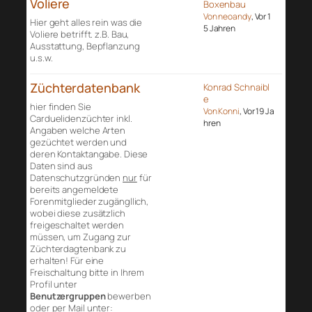
Voliere
Boxenbau
Von neoandy
, Vor 1
Hier geht alles rein was die
5 Jahren
Voliere betrifft. z.B. Bau,
Ausstattung, Bepflanzung
u.s.w.
Züchterdatenbank
Konrad Schnaibl
e
hier finden Sie
Von Konni
, Vor 19 Ja
Carduelidenzüchter inkl.
hren
Angaben welche Arten
gezüchtet werden und
deren Kontaktangabe. Diese
Daten sind aus
Datenschutzgründen
nur
für
bereits angemeldete
Forenmitglieder zugängllich,
wobei diese zusätzlich
freigeschaltet werden
müssen, um Zugang zur
Züchterdagtenbank zu
erhalten! Für eine
Freischaltung bitte in Ihrem
Profil unter
Benutzergruppen
bewerben
oder per Mail unter: