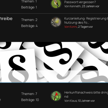
Themen: 1
Passwort vergessen?
Von Kenneth
, 23 Jahren vor
Beiträge: 1
chreibe
Kurzanleitung: Registrierung 
Themen: 2
Nutzung des Fo…
Beiträge: 4
Von Konni
, 2 Tagen vor
Herkunftsnachweis bitte drin
Themen: 7
nd
Beiträge: 10
z
Von Klaus
, 10 Jahren vor