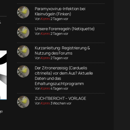
Paramyxovirus-Infektion bei
Kleinvögeln (Finken)
Von
Konni
2 Tagen vor
&
Unsere Forenregeln (Netiquette)
Von
Konni
2 Tagen vor
Kurzanleitung: Registrierung &
Nutzung des Forums
Von
Konni
2 Tagen vor
Der Zitronenzeisig (Carduelis
citrinella) vor dem Aus? Aktuelle
Daten und das
Erhaltungszuchtprogramm
Von
Konni
4 Tagen vor
ZUCHTBERICHT – VORLAGE
Von
Konni
3 Wochen vor
ge