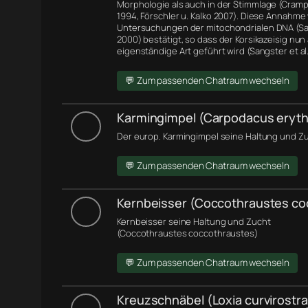
Morphologie
als auch in der Stimmlage (Cramp 
1994, Förschler u. Kalko 2007). Diese Annahme
Untersuchungen der
mitochondrialen DNA
(Sa
2000) bestätigt, so dass der Korsikazeisig nun 
eigenständige Art geführt wird (Sangster et al.
💬 Zum passenden Chatraum wechseln
Karmingimpel (Carpodacus eryth
Der europ. Karmingimpel seine Haltung und Zu
💬 Zum passenden Chatraum wechseln
Kernbeisser (Coccothraustes co
Kernbeisser seine Haltung und Zucht
(Coccothraustes coccothraustes)
💬 Zum passenden Chatraum wechseln
Kreuzschnäbel (Loxia curvirostra