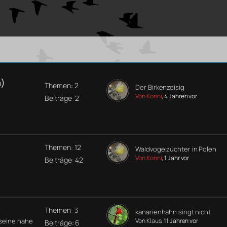
a)
Themen: 2
Der Birkenzeisig
Von Konni
, 4 Jahren vor
Beiträge: 2
Themen: 12
Waldvogelzüchter in Polen
Von Konni
, 1 Jahr vor
Beiträge: 42
Themen: 3
kanarienhahn singt nicht
 seine nahe
Von Klaus
, 11 Jahren vor
Beiträge: 6