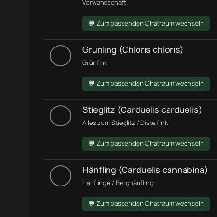
Verwandschaft
💬 Zum passenden Chatraum wechseln
Grünling (Chloris chloris)
Grünfink
💬 Zum passenden Chatraum wechseln
Stieglitz (Carduelis carduelis)
Alles zum Stieglitz / Distelfink
💬 Zum passenden Chatraum wechseln
Hänfling (Carduelis cannabina)
Hänflinge / Berghänfling
💬 Zum passenden Chatraum wechseln