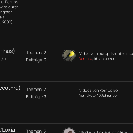
u. Perrins
 wird durch
ngster,
als
, 2002).
rinus)
Themen: 2
Video vom europ. Karmingimp
cht.
Von Lisa
, 16 Jahren vor
Beiträge: 3
ccothra)
Themen: 2
Videos von Kernbeißer
Von iskete
, 19 Jahren vor
Beiträge: 3
/Loxia
Themen: 3
Studie zu Loxia leucoptera