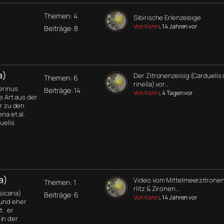
Themen: 4
Sibirische Erlenzeisige
Von Konni
, 14 Jahren vor
Beiträge: 8
a)
Der Zitronenzeisig (Carduelis 
Themen: 6
rinella) vor…
Serinus
Beiträge: 14
Von Konni
, 4 Tagen vor
ne Art aus der
er zu den
na et al.
uelis
a)
Video vom Mittelmeerzitronen
Themen: 1
rlitz & Zironen…
rsicana)
Beiträge: 6
Von Konni
, 14 Jahren vor
 und eher
t. er
in der