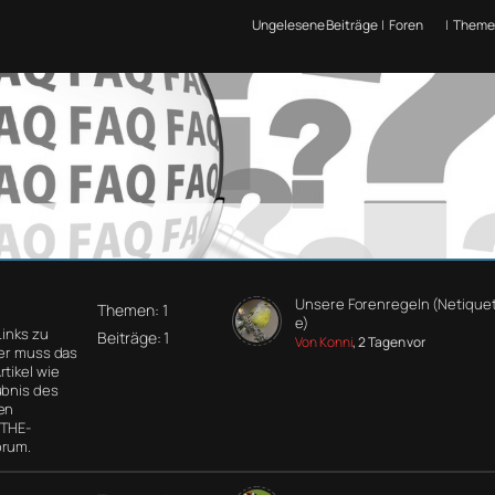
Ungelesene Beiträge
|
Foren
|
Theme
Unsere Forenregeln (Netiquet
Themen: 1
e)
Links zu
Beiträge: 1
Von Konni
, 2 Tagen vor
der muss das
tikel wie
ubnis des
en
 THE-
orum.