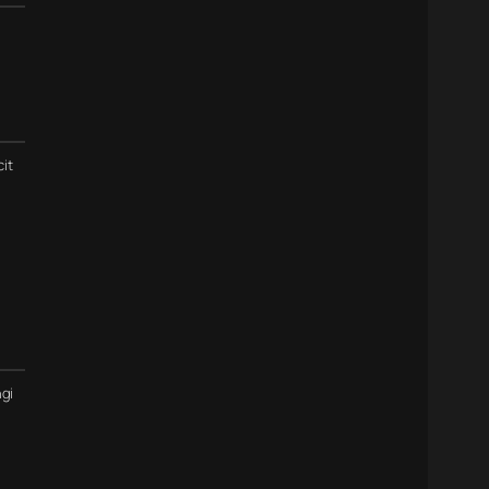
cit
gi