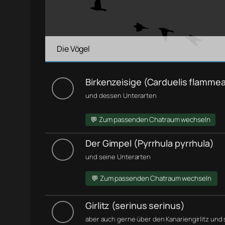
Die Vögel
Birkenzeisige (Carduelis flamme
und dessen Unterarten
💬 Zum passenden Chatraum wechseln
Der Gimpel (Pyrrhula pyrrhula)
und seine Unterarten
💬 Zum passenden Chatraum wechseln
Girlitz (serinus serinus)
aber auch gerne über den Kanariengirlitz und