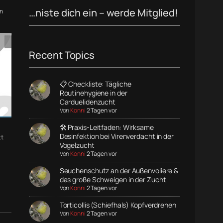
…niste dich ein – werde Mitglied!
n
Recent Topics
📋 Checkliste: Tägliche
Routinehygiene in der
Carduelidenzucht
Von
Konni
2 Tagen vor
🛠️ Praxis-Leitfaden: Wirksame
Desinfektion bei Virenverdacht in der
t
Vogelzucht
Von
Konni
2 Tagen vor
Seuchenschutz an der Außenvoliere &
das große Schweigen in der Zucht
Von
Konni
2 Tagen vor
Torticollis (Schiefhals) Kopfverdrehen
Von
Konni
2 Tagen vor