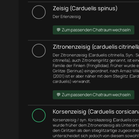
Zeisig (Carduelis spinus)
Der Erlenzeisig
💬 Zum passenden Chatraum wechseln
Zitronenzeisig (carduelis citrinell
Der Zitronenzeisig (Carduelis citrinella, Syn.: 
citrinella), auch Zitronengirlitz genannt, ist ei
Familie der Finken (Fringillidae). Früher wurde 
Girlitze (Serinus) eingeordnet, nach Arnaiz-Ville
(2001) ist er aber näher mit dem Stieglitz (Card
carduelis) verwandt.
💬 Zum passenden Chatraum wechseln
Korsenzeisig (Carduelis corsican
Korsenzeisig / syn. Korsikazeisig (Carduelis co
wurde früher dem Zitronenzeisig als Unterart
den Girlitzen als den stieglitzartige zugeordne
unterscheidet sich jedoch von diesem sowohl 