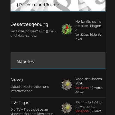
§ Pflichten und Rechte
Herkunftsnachw
Gesetzesgebung
eis bitte dringen
d
Wo finde ich was? zum § Tier-
Von Klaus
, 10 Jahre
und Naturschutz
n vor
Aktuelles
News
Vogel des Jahres
2026
aktuelle Nachrichten und
Von Konni
, 10 Monat
Informationen
en vor
TV-Tipps
KW 14 – 16 TV-Tip
ps wieder da
Die TV – Tipps gibt es im
Von Konni
, 12 Jahre
vierzehntägigem Rhythmus.