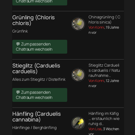
Chatraum wechseln
Grünling (Chloris
Chinagrünling ( C
chloris)
hloris sinica)
Von Konni
, 19 Jahre
Grünfink
n vor
💬 Zum passenden
Chatraum wechseln
Stieglitz (Carduelis
Stieglitz Cardueli
carduelis)
s carduelis / Natu
raufnahme…
Alles zum Stieglitz / Distelfink
Von Konni
, 12 Jahre
n vor
💬 Zum passenden
Chatraum wechseln
Hänfling (Carduelis
Hänfling im Käfig
cannabina)
… erstaunlich wie
ruhig d…
Hänflinge / Berghänfling
Von Lisa
, 3 Wochen
vor