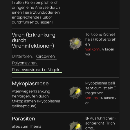
In allen Fällen empfehle ich
dringen eine Analyse durch
einen Tierarzt und/oder ein
entsprechendes Labor
durchführen zu lassen!
Viren (Erkrankung
Torticollis (Schief
durch
hals) Kopfverdreh
en
Vireninfektionen)
Von Konni
, 4 Tagen
vor
Unterforen:
Circoviren
Polyomaviren
Paramyxovirose bei Vögeln
Mykoplasmose
Mycoplasma galli
septicum ist ein E
Atemwegserkrankung
rreger von …
hervorgerufen durch
Von Lisa
, 14 Jahren v
Mykoplasmen (Mycoplasma
or
gallisepticum)
Parasiten
📝 Ausführlicher F
achbericht: Trich
alles zum Thema
omo…