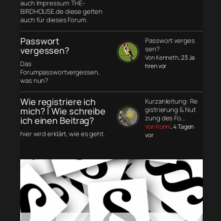
auch Impressum THE-
BIRDHOUSE.de diese gelten
auch für dieses Forum.
Passwort
Passwort verges
vergessen?
sen?
Von Kenneth
, 23 Ja
Das
hren vor
Forumpasswortvergessen,
was nun?
Wie registriere ich
Kurzanleitung: Re
mich? | Wie schreibe
gistrierung & Nut
zung des Fo…
ich einen Beitrag?
Von Konni
, 4 Tagen
hier wird erklärt, wie es geht.
vor