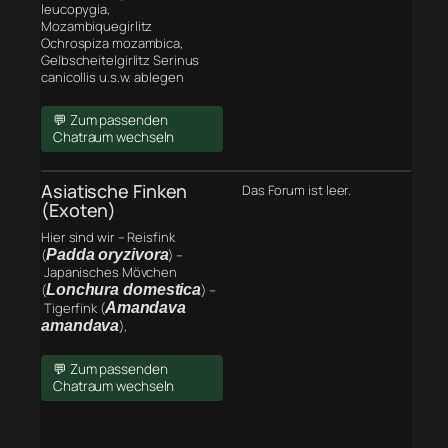
leucopygia,
Mozambiquegirlitz
Ochrospiza mozambica,
Gelbscheitelgirlitz Serinus
canicollis u.s.w. ablegen
💬 Zum passenden
Chatraum wechseln
Asiatische Finken
Das Forum ist leer.
(Exoten)
Hier sind wir – Reisfink
(
Padda oryzivora
) –
Japanisches Mövchen
(
Lonchura domestica
) –
Tigerfink (
Amandava
amandava
),
💬 Zum passenden
Chatraum wechseln