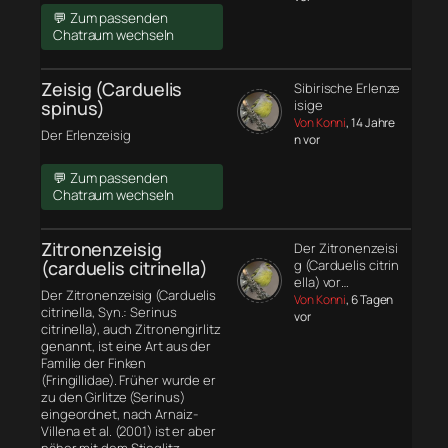
💬 Zum passenden
Chatraum wechseln
Zeisig (Carduelis
Sibirische Erlenze
spinus)
isige
Von Konni
, 14 Jahre
Der Erlenzeisig
n vor
💬 Zum passenden
Chatraum wechseln
Zitronenzeisig
Der Zitronenzeisi
(carduelis citrinella)
g (Carduelis citrin
ella) vor…
Der Zitronenzeisig (Carduelis
Von Konni
, 6 Tagen
citrinella, Syn.: Serinus
vor
citrinella), auch Zitronengirlitz
genannt, ist eine Art aus der
Familie der Finken
(Fringillidae). Früher wurde er
zu den Girlitze (Serinus)
eingeordnet, nach Arnaiz-
Villena et al. (2001) ist er aber