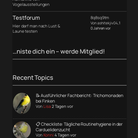
Vogelausstellungen
Testforum
8q8sq9tm
Von ashitekjiv04
, 1
Hier darf man nach Lust &
0 Jahren vor
Laune testen
…niste dich ein – werde Mitglied!
Recent Topics
📝 Ausführlicher Fachbericht: Trichomonaden
bei Finken
Von
Lisa
2 Tagen vor
📋 Checkliste: Tägliche Routinehygiene in der
Carduelidenzucht
Von
Konni
4 Tagen vor