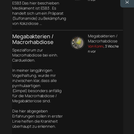
ESB3 Das hier beschieben
Medikament ist ESB3 . Es
handelt sich um ein Präparat
(Sulfonamide) zu Bekämpfung
von Kokzidiose …
Megabakterien /
Megabakterien /
Macrorhabdiose
Macrorhabdiose
Von Konni
, 3 Woche
Spezialforum zur
n vor
Macrorhabdiose bei einh.
Cardueliden.
In meiner langjährigen
Vogelhaltung, wurde mir
inzwischen klar, dass alle
pyrrhulaartigen
(Gimpel) besonders anfällig
für die Macrorhabdiose /
Megabakteriose sind.
Die hier abgegeben
Erfahrungen sollen in erster
Linie helfen die Krankheit
überhaupt zu erkennen.