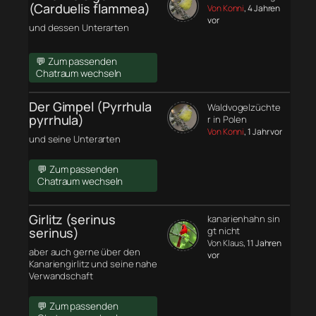
(Carduelis flammea)
Von Konni
, 4 Jahren
vor
und dessen Unterarten
💬 Zum passenden
Chatraum wechseln
Der Gimpel (Pyrrhula
Waldvogelzüchte
pyrrhula)
r in Polen
Von Konni
, 1 Jahr vor
und seine Unterarten
💬 Zum passenden
Chatraum wechseln
Girlitz (serinus
kanarienhahn sin
serinus)
gt nicht
Von Klaus
, 11 Jahren
aber auch gerne über den
vor
Kanariengirlitz und seine nahe
Verwandschaft
💬 Zum passenden