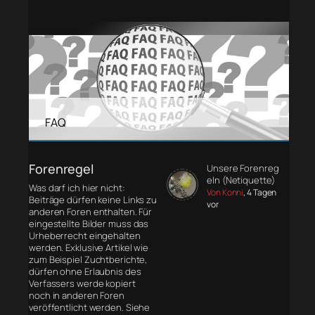
FAQ
Forenregel
Unsere Forenreg
eln (Netiquette)
Was darf ich hier nicht:
Von Konni
, 4 Tagen
Beiträge dürfen keine Links zu
vor
anderen Foren enthalten. Für
eingestellte Bilder muss das
Urheberrecht eingehalten
werden. Exklusive Artikel wie
zum Beispiel Zuchtberichte,
dürfen ohne Erlaubnis des
Verfassers werde kopiert
noch in anderen Foren
veröffentlicht werden. Siehe