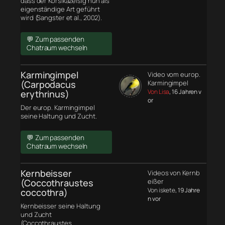
dass der Korsikazeisig nun als
eigenständige Art geführt
wird (Sangster et al., 2002).
💬 Zum passenden
Chatraum wechseln
Karmingimpel
Video vom europ.
(Carpodacus
Karmingimpel
Von Lisa
, 16 Jahren v
erythrinus)
or
Der europ. Karmingimpel
seine Haltung und Zucht.
💬 Zum passenden
Chatraum wechseln
Kernbeisser
Videos von Kernb
(Coccothraustes
eißer
Von iskete
, 19 Jahre
coccothra)
n vor
Kernbeisser seine Haltung
und Zucht
(Coccothraustes