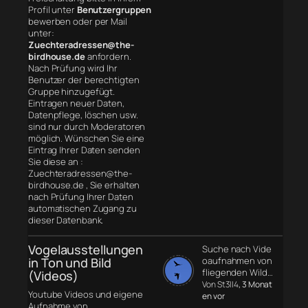
Profil unter
Benutzergruppen
bewerben oder per Mail
unter:
Zuechteradressen@the-
birdhouse.de
anfordern.
Nach Prüfung wird Ihr
Benutzer der berechtigten
Gruppe hinzugefügt.
Eintragen neuer Daten,
Datenpflege, löschen usw.
sind nur durch Moderatoren
möglich. Wünschen Sie eine
Eintrag Ihrer Daten senden
Sie diese an :
Zuechteradressen@the-
birdhouse.de , Sie erhalten
nach Prüfung Ihrer Daten
automatischen Zugang zu
dieser Datenbank.
Vogelausstellungen
Suche nach Vide
in Ton und Bild
oaufnahmen von
fliegenden Wild…
(Videos)
Von St3ll4
, 3 Monat
Youtube Videos und eigene
en vor
Aufnahme von