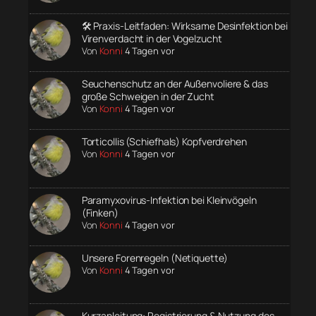
🛠️ Praxis-Leitfaden: Wirksame Desinfektion bei
Virenverdacht in der Vogelzucht
Von
Konni
4 Tagen vor
Seuchenschutz an der Außenvoliere & das
große Schweigen in der Zucht
Von
Konni
4 Tagen vor
Torticollis (Schiefhals) Kopfverdrehen
Von
Konni
4 Tagen vor
Paramyxovirus-Infektion bei Kleinvögeln
(Finken)
Von
Konni
4 Tagen vor
Unsere Forenregeln (Netiquette)
Von
Konni
4 Tagen vor
Kurzanleitung: Registrierung & Nutzung des