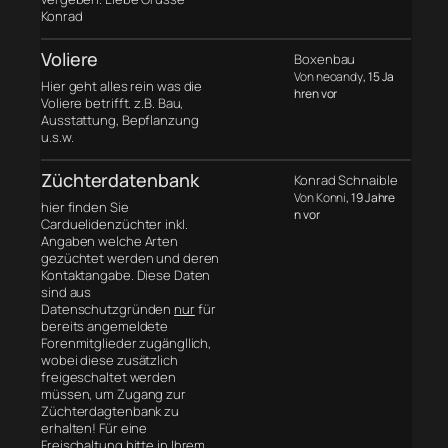
Konrad
Voliere
Boxenbau
Von neoandy
, 15 Ja
Hier geht alles rein was die
hren vor
Voliere betrifft. z.B. Bau,
Ausstattung, Bepflanzung
u.s.w.
Züchterdatenbank
Konrad Schnaible
Von Konni
, 19 Jahre
hier finden Sie
n vor
Carduelidenzüchter inkl.
Angaben welche Arten
gezüchtet werden und deren
Kontaktangabe. Diese Daten
sind aus
Datenschutzgründen
nur
für
bereits angemeldete
Forenmitglieder zugängllich,
wobei diese zusätzlich
freigeschaltet werden
müssen, um Zugang zur
Züchterdagtenbank zu
erhalten! Für eine
Freischaltung bitte in Ihrem