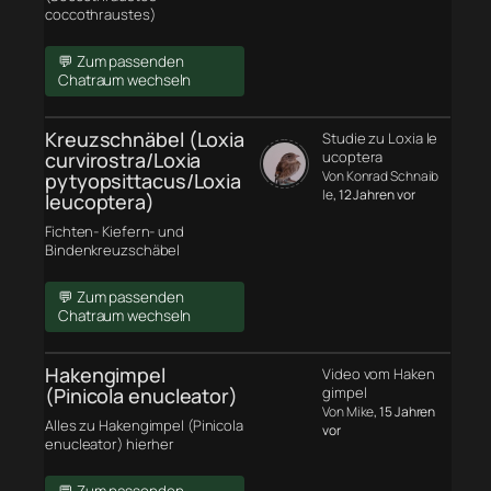
coccothraustes)
💬 Zum passenden
Chatraum wechseln
Kreuzschnäbel (Loxia
Studie zu Loxia le
curvirostra/Loxia
ucoptera
Von Konrad Schnaib
pytyopsittacus/Loxia
le
, 12 Jahren vor
leucoptera)
Fichten- Kiefern- und
Bindenkreuzschäbel
💬 Zum passenden
Chatraum wechseln
Hakengimpel
Video vom Haken
(Pinicola enucleator)
gimpel
Von Mike
, 15 Jahren
Alles zu Hakengimpel (Pinicola
vor
enucleator) hierher