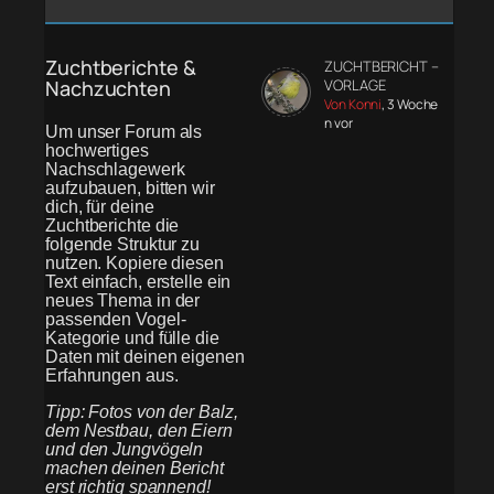
Zuchtberichte &
ZUCHTBERICHT –
Nachzuchten
VORLAGE
Von Konni
, 3 Woche
n vor
Um unser Forum als
hochwertiges
Nachschlagewerk
aufzubauen, bitten wir
dich, für deine
Zuchtberichte die
folgende Struktur zu
nutzen. Kopiere diesen
Text einfach, erstelle ein
neues Thema in der
passenden Vogel-
Kategorie und fülle die
Daten mit deinen eigenen
Erfahrungen aus.
Tipp: Fotos von der Balz,
dem Nestbau, den Eiern
und den Jungvögeln
machen deinen Bericht
erst richtig spannend!