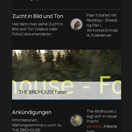
Zucht in Bild und Ton
Paar II startet mit
Nestbau – Breedi
Hier kann man seine Zucht in
ng Pair I…
Bild und Ton (Videos oder
Von Konrad Schnaib
Fotos) dokumentieren
le
, 11 Jahren vor
THE BIRDHOUSE Foren
Ankündigungen
The-Birdhouse z
eigt sich in neuer
Informationen,
Pracht
Wartungstermine u.v.a.m. zu
Von Konni
, 3 Woche
THE BIRDHOUSE
n vor