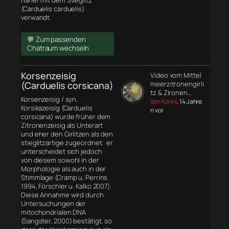
näher mit dem Stieglitz
(Carduelis carduelis)
verwandt.
💬 Zum passenden
Chatraum wechseln
Korsenzeisig
Video vom Mittel
(Carduelis corsicana)
meerzitronengirli
tz & Zironen…
Korsenzeisig / syn.
Von Konni
, 14 Jahre
Korsikazeisig (Carduelis
n vor
corsicana) wurde früher dem
Zitronenzeisig als Unterart
und eher den Girlitzen als den
stieglitzartige zugeordnet. er
unterscheidet sich jedoch
von diesem sowohl in der
Morphologie
als auch in der
Stimmlage (Cramp u. Perrins
1994, Förschler u. Kalko 2007).
Diese Annahme wird durch
Untersuchungen der
mitochondrialen DNA
(Sangster, 2000) bestätigt, so