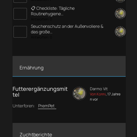
📋 Checkliste: Tägliche
Routinehygiene…
Antworten: 0
Seuchenschutz an der Außenvoliere &
das große…
Antworten: 0
Ernährung
Futterergänzungsmit
Darmo Vit
tel
Von Konni
, 17 Jahre
n vor
Unterforen:
PremPet
Zuchtberichte