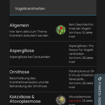
Vogelkrankheiten
Allgemein
Kein Geschlechts
trieb bei Vögeln
hier kann alles zum Thema
Von Klaus
, 12 Jahre
Krankheit diskutiert werden
n vor
Aspergillose / Pro
Aspergillose
fessur für Vogelk
rankheiten
Aspergillose bei Cardueliden
Von Konni
, 20 Jahre
n vor
Ornithose
Paramyxovirus-(N
D-Virus)-Infektion
Beschreibung des
Newcastle…
📋
Krankheitsverlaufes und die
Von Konni
, 20 Jahre
FINKEN-INDEX
Behandlung der Ornithose
n vor
Kokzidiose &
Atoxoplasmose
Atoxoplasmose
Von Konni
, 13 Jahre
n vor