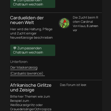
💬 Zum passenden
Chatraum wechseln
Cardueliden der
Die Zucht beim R
neuen Welt
oten Cardinal
Von Klaus
, 8 Jahren
Hier wird die Haltung, Pflege
vor
und Zucht einiger
Neuweltzeisige beschrieben
💬 Zum passenden
Chatraum wechseln
Unterforen:
Der Maskenzeisig
(Carduelis lawrencei)
Afrikanische Girlitze
Das Forum ist leer.
und Zeisige
Bitte hier Themen wie zum
Beispiel zum :
Weißbürzelgirlitz oder
GrauedelsängerOchrospiza