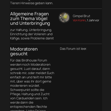
Tieren Hinweise geben kann.
Allgemeine Fragen
Gimpel Brut
zum Thema Vögel
Von Konni
, 1 Jahr vor
und Unterbringung
zur Haltung, Unterbringung,
Einrichtung der Volieren und
Käfige, sowie Probleme damit
Modoratoren
Das Forum ist leer.
gesucht
Für das Birdhouse Forum
werden noch Moderatoren
gesucht. Lust darauf, dann
schreib mir, oder meldet Euch
einfach an und teilt mir bitte
mit, über was ihr dort gerne
moderieren würdet.
Schwerpunkt sollte die
Pflege, Haltung und Zucht
von Cardueliden sein. Ich
werde dann die
entsprechenden Rechte
vergeben. Liebe Grüsse