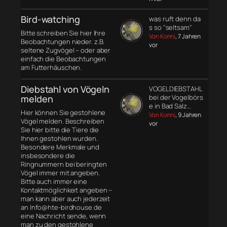
Bird-watching
was ruft denn da
s so "seltsam"
Bitte schreiben Sie hier Ihre
Von Konni
, 7 Jahren
Beobachtungen nieder. z.B.
vor
seltene Zugvögel – oder aber
einfach die Beobachtungen
am Futterhäuschen.
Diebstahl von Vögeln
VOGELDIEBSTAHL
melden
bei der Vogelbörs
e in Bad Salz…
Hier können Sie gestohlene
Von Konni
, 9 Jahren
Vögel melden. Beschreiben
vor
Sie hier bitte die Tiere die
Ihnen gestohlen wurden.
Besondere Merkmale und
insbesondere die
Ringnummern bei beringten
Vögel immer mit angeben.
Bitte auch immer eine
Kontaktmöglichkeit angeben –
man kann aber auch jederzeit
an Info@hte-birdhouse.de
eine Nachricht sende, wenn
man zu den gestohlene