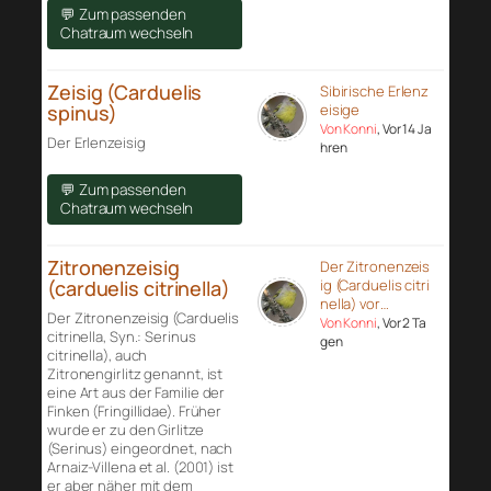
💬 Zum passenden
Chatraum wechseln
Zeisig (Carduelis
Sibirische Erlenz
spinus)
eisige
Von Konni
, Vor 14 Ja
Der Erlenzeisig
hren
💬 Zum passenden
Chatraum wechseln
Zitronenzeisig
Der Zitronenzeis
(carduelis citrinella)
ig (Carduelis citri
nella) vor…
Der Zitronenzeisig (Carduelis
Von Konni
, Vor 2 Ta
citrinella, Syn.: Serinus
gen
citrinella), auch
Zitronengirlitz genannt, ist
eine Art aus der Familie der
Finken (Fringillidae). Früher
wurde er zu den Girlitze
(Serinus) eingeordnet, nach
Arnaiz-Villena et al. (2001) ist
er aber näher mit dem