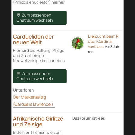
(Pinicola enucleator) hierher
💬 Zum passenden
Chatraum wechseln
Cardueliden der
Die Zucht beim R
neuen Welt
oten Cardinal
Von Klaus
, Vor 8 Jah
Hier wird die Haltung, Pflege
ren
und Zucht einiger
Neuweltzeisige beschrieben
💬 Zum passenden
Chatraum wechseln
Unterforen:
Der Maskenzeisig
(Carduelis lawrencei)
Afrikanische Girlitze
Das Forum ist leer.
und Zeisige
Bitte hier Themen wie zum