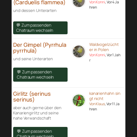
(Carduelis flammea)
Von Konni
, Vor 4 Ja
hren
und dessen Unterarten
💬 Zum passenden
Chatraum wechseln
Der Gimpel (Pyrrhula
Waldvogelzücht
pyrrhula)
er in Polen
Von Konni
, Vor 1 Jah
und seine Unterarten
r
💬 Zum passenden
Chatraum wechseln
Girlitz (serinus
kanarienhahn sin
serinus)
gt nicht
Von Klaus
, Vor 11 Ja
aber auch gerne über den
hren
Kanariengirlitz und seine
nahe Verwandschaft
💬 Zum passenden
Chatraum wechseln