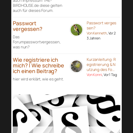
auch Impressum THE-
BIRDHOUSE.de diese gelten
auch für dieses Forum.
Passwort
Passwort verges
vergessen?
sen?
Von Kenneth
, Vor 2
Das
3 Jahren
Forumpasswortvergessen,
was nun?
Wie registriere ich
Kurzanleitung: R
mich? | Wie schreibe
egistrierung & N
utzung des Fo…
ich einen Beitrag?
Von Konni
, Vor 1 Tag
hier wird erklärt, wie es geht.