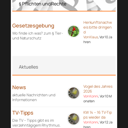
§ Pflichten und Rechte
Herkunftsnachw
Gesetzesgebung
eis bitte dringen
d
Wo finde ich was? zum § Tier-
Von Klaus
, Vor 10 Ja
und Naturschutz
hren
Aktuelles
News
Vogel des Jahres
2026
aktuelle Nachrichten und
Von Konni
, Vor 10 M
Informationen
onaten
TV-Tipps
KW 14 – 16 TV-Tip
ps wieder da
Die TV – Tipps gibt es im
Von Konni
, Vor 12 Ja
vierzehntägigem Rhythmus.
hren