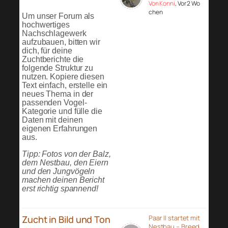
Von Konni
, Vor 2 Wo
chen
Um unser Forum als
hochwertiges
Nachschlagewerk
aufzubauen, bitten wir
dich, für deine
Zuchtberichte die
folgende Struktur zu
nutzen. Kopiere diesen
Text einfach, erstelle ein
neues Thema in der
passenden Vogel-
Kategorie und fülle die
Daten mit deinen
eigenen Erfahrungen
aus.
Tipp: Fotos von der Balz,
dem Nestbau, den Eiern
und den Jungvögeln
machen deinen Bericht
erst richtig spannend!
Zucht in Bild und Ton
Paar II startet mit
Nestbau – Breed