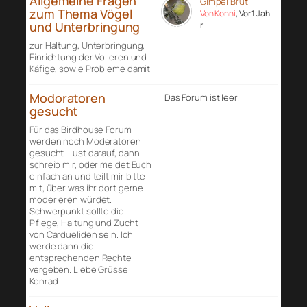
Allgemeine Fragen
Gimpel Brut
zum Thema Vögel
Von Konni
, Vor 1 Jah
und Unterbringung
r
zur Haltung, Unterbringung,
Einrichtung der Volieren und
Käfige, sowie Probleme damit
Modoratoren
Das Forum ist leer.
gesucht
Für das Birdhouse Forum
werden noch Moderatoren
gesucht. Lust darauf, dann
schreib mir, oder meldet Euch
einfach an und teilt mir bitte
mit, über was ihr dort gerne
moderieren würdet.
Schwerpunkt sollte die
Pflege, Haltung und Zucht
von Cardueliden sein. Ich
werde dann die
entsprechenden Rechte
vergeben. Liebe Grüsse
Konrad