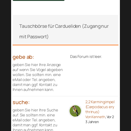
Tauschbörse für Cardueliden (Zugang nur
mit Passwort)
gebe ab:
Das Forum ist leer.
geben Sie hier Ihre Anzeige
auf wenn Sie Vögel abgeben
wollen. Sie sollten min. eine
eMail oder Tel. angeben,
damit man ggf. Kontakt zu
Ihnen aufnehmen kann.
suche:
2,2 Karmingimpel
(Carpodacus ery
geben Sie hier Ihre Suche
thrinus)
auf. Sie sollten min. eine
Von Kenneth
, Vor 2
eMail oder Tel. angeben,
3 Jahren
damit man ggf. Kontakt zu
Ihnen aufnehmen kann.