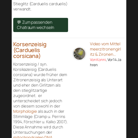
Stieglitz (Carduelis carduelis)
verwandt.
💬 Zum passenden
Chatraum wechseln
Korsenzeisig
Video vom Mittel
(Carduelis
meerzitronengirl
itz & Zironen…
corsicana)
Von Konni
, Vor 14 Ja
Korsenzeisig / syn.
hren
Korsikazeisig (Carduelis
corsicana) wurde früher dem
Zitronenzeisig als Unterart
und eher den Girlitzen als
den stieglitzartige
zugeordnet. er
unterscheidet sich jedoch
von diesem sowohl in der
Morphologie
als auch in der
Stimmlage (Cramp u. Perrins
1994, Förschler u. Kalko 2007).
Diese Annahme wird durch
Untersuchungen der
mitochondrialen DNA