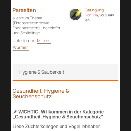
Parasiten
Beringung
Von Lisa
, Vor 3 Jahr
alles zum Thema
en
(Ektoparasiten sowie
Endoparasiten) Ungeziefer
und Schädlinge
Unterforen:
Milben
Würmer
Hygiene & Sauberkeit
Gesundheit, Hygiene &
Seuchenschutz
📌 WICHTIG: Willkommen in der Kategorie
„Gesundheit, Hygiene & Seuchenschutz“
Liebe Züchterkollegen und Vogelliebhaber,