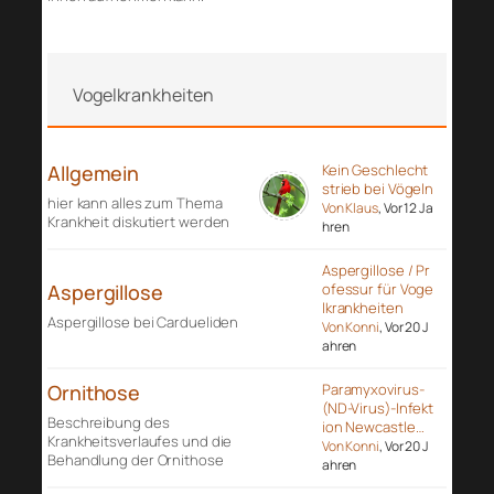
Vogelkrankheiten
Allgemein
Kein Geschlecht
strieb bei Vögeln
hier kann alles zum Thema
Von Klaus
, Vor 12 Ja
Krankheit diskutiert werden
hren
Aspergillose / Pr
Aspergillose
ofessur für Voge
lkrankheiten
Aspergillose bei Cardueliden
Von Konni
, Vor 20 J
ahren
Ornithose
Paramyxovirus-
(ND-Virus)-Infekt
Beschreibung des
ion Newcastle…
Krankheitsverlaufes und die
Von Konni
, Vor 20 J
Behandlung der Ornithose
ahren