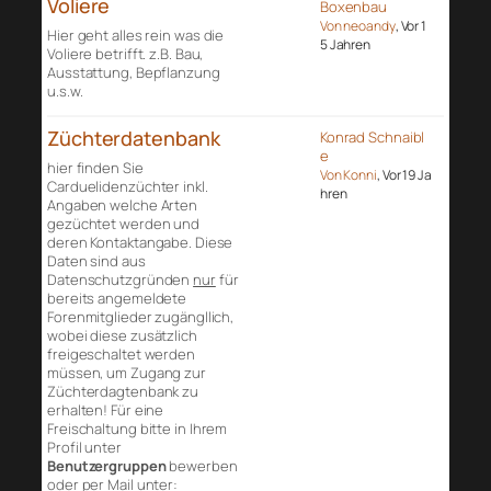
Voliere
Boxenbau
Von neoandy
, Vor 1
Hier geht alles rein was die
5 Jahren
Voliere betrifft. z.B. Bau,
Ausstattung, Bepflanzung
u.s.w.
Züchterdatenbank
Konrad Schnaibl
e
hier finden Sie
Von Konni
, Vor 19 Ja
Carduelidenzüchter inkl.
hren
Angaben welche Arten
gezüchtet werden und
deren Kontaktangabe. Diese
Daten sind aus
Datenschutzgründen
nur
für
bereits angemeldete
Forenmitglieder zugängllich,
wobei diese zusätzlich
freigeschaltet werden
müssen, um Zugang zur
Züchterdagtenbank zu
erhalten! Für eine
Freischaltung bitte in Ihrem
Profil unter
Benutzergruppen
bewerben
oder per Mail unter: