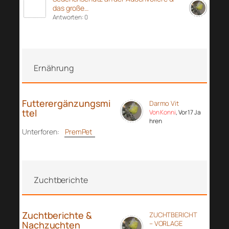
das große…
Antworten: 0
Ernährung
Futterergänzungsmi
Darmo Vit
ttel
Von Konni
, Vor 17 Ja
hren
Unterforen:
PremPet
Zuchtberichte
Zuchtberichte &
ZUCHTBERICHT
Nachzuchten
– VORLAGE