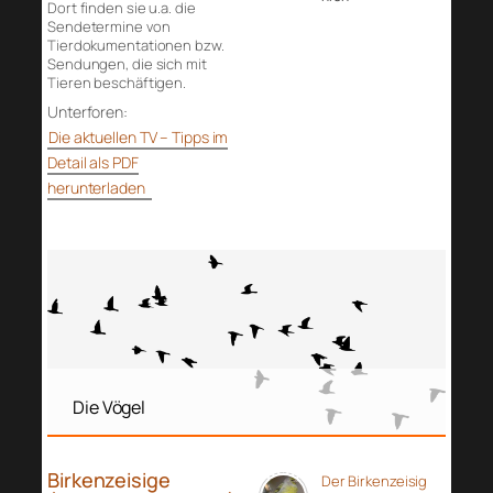
Dort finden sie u.a. die
Sendetermine von
Tierdokumentationen bzw.
Sendungen, die sich mit
Tieren beschäftigen.
Unterforen:
Die aktuellen TV – Tipps im
Detail als PDF
herunterladen
Die Vögel
Birkenzeisige
Der Birkenzeisig