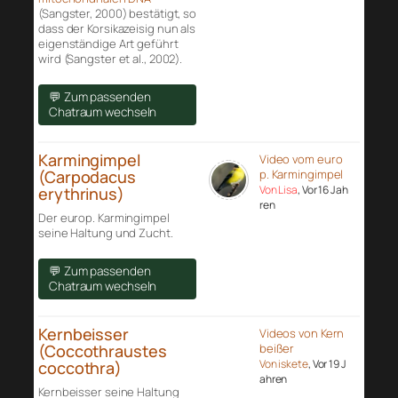
(Sangster, 2000) bestätigt, so
dass der Korsikazeisig nun als
eigenständige Art geführt
wird (Sangster et al., 2002).
💬 Zum passenden
Chatraum wechseln
Karmingimpel
Video vom euro
(Carpodacus
p. Karmingimpel
Von Lisa
, Vor 16 Jah
erythrinus)
ren
Der europ. Karmingimpel
seine Haltung und Zucht.
💬 Zum passenden
Chatraum wechseln
Kernbeisser
Videos von Kern
(Coccothraustes
beißer
Von iskete
, Vor 19 J
coccothra)
ahren
Kernbeisser seine Haltung