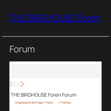
Zum
Inhalt
THE BIRDHOUSE Foren
springen
Forum
THE BIRDHOUSE Foren Forum
Ungelesene Beiträge
|
Foren
|
Themen