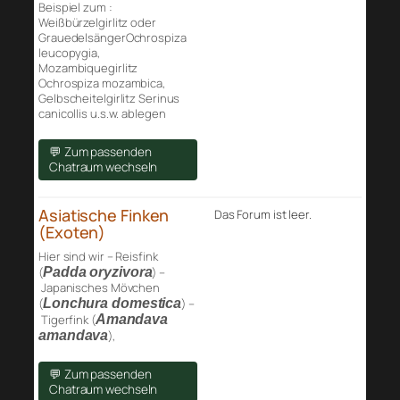
Beispiel zum :
Weißbürzelgirlitz oder
GrauedelsängerOchrospiza
leucopygia,
Mozambiquegirlitz
Ochrospiza mozambica,
Gelbscheitelgirlitz Serinus
canicollis u.s.w. ablegen
💬 Zum passenden
Chatraum wechseln
Asiatische Finken
Das Forum ist leer.
(Exoten)
Hier sind wir – Reisfink
(
Padda oryzivora
) –
Japanisches Mövchen
(
Lonchura domestica
) –
Tigerfink (
Amandava
amandava
),
💬 Zum passenden
Chatraum wechseln