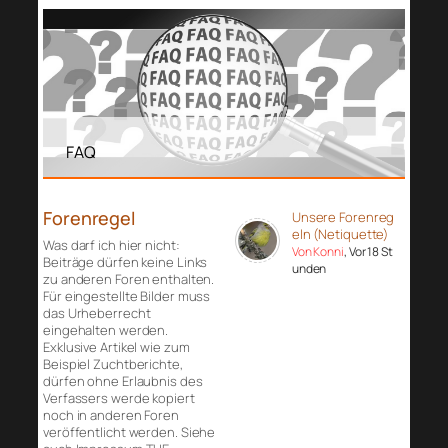
FAQ
Forenregel
Unsere Forenreg
eln (Netiquette)
Was darf ich hier nicht:
Von Konni
, Vor 18 St
Beiträge dürfen keine Links
unden
zu anderen Foren enthalten.
Für eingestellte Bilder muss
das Urheberrecht
eingehalten werden.
Exklusive Artikel wie zum
Beispiel Zuchtberichte,
dürfen ohne Erlaubnis des
Verfassers werde kopiert
noch in anderen Foren
veröffentlicht werden. Siehe