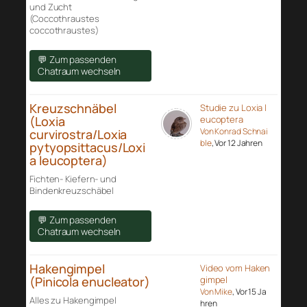
und Zucht
(Coccothraustes
coccothraustes)
💬 Zum passenden
Chatraum wechseln
Kreuzschnäbel
Studie zu Loxia l
(Loxia
eucoptera
Von Konrad Schnai
curvirostra/Loxia
ble
, Vor 12 Jahren
pytyopsittacus/Loxi
a leucoptera)
Fichten- Kiefern- und
Bindenkreuzschäbel
💬 Zum passenden
Chatraum wechseln
Hakengimpel
Video vom Haken
(Pinicola enucleator)
gimpel
Von Mike
, Vor 15 Ja
Alles zu Hakengimpel
hren