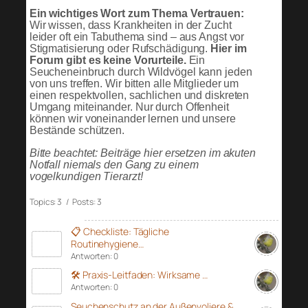
Ein wichtiges Wort zum Thema Vertrauen:
Wir wissen, dass Krankheiten in der Zucht
leider oft ein Tabuthema sind – aus Angst vor
Stigmatisierung oder Rufschädigung.
Hier im
Forum gibt es keine Vorurteile.
Ein
Seucheneinbruch durch Wildvögel kann jeden
von uns treffen. Wir bitten alle Mitglieder um
einen respektvollen, sachlichen und diskreten
Umgang miteinander. Nur durch Offenheit
können wir voneinander lernen und unsere
Bestände schützen.
Bitte beachtet: Beiträge hier ersetzen im akuten
Notfall niemals den Gang zu einem
vogelkundigen Tierarzt!
Topics: 3 / Posts: 3
📋 Checkliste: Tägliche
Routinehygiene…
Antworten: 0
🛠️ Praxis-Leitfaden: Wirksame …
Antworten: 0
Seuchenschutz an der Außenvoliere &