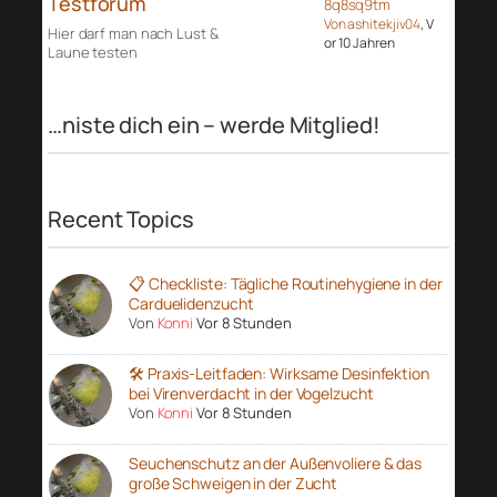
Testforum
8q8sq9tm
Von ashitekjiv04
, V
Hier darf man nach Lust &
or 10 Jahren
Laune testen
…niste dich ein – werde Mitglied!
Recent Topics
📋 Checkliste: Tägliche Routinehygiene in der
Carduelidenzucht
Von
Konni
Vor 8 Stunden
🛠️ Praxis-Leitfaden: Wirksame Desinfektion
bei Virenverdacht in der Vogelzucht
Von
Konni
Vor 8 Stunden
Seuchenschutz an der Außenvoliere & das
große Schweigen in der Zucht