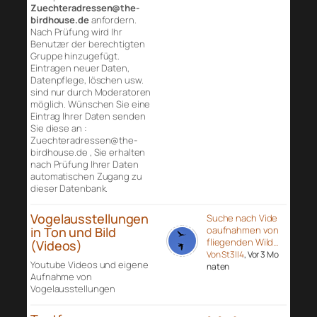
Zuechteradressen@the-
birdhouse.de
anfordern.
Nach Prüfung wird Ihr
Benutzer der berechtigten
Gruppe hinzugefügt.
Eintragen neuer Daten,
Datenpflege, löschen usw.
sind nur durch Moderatoren
möglich. Wünschen Sie eine
Eintrag Ihrer Daten senden
Sie diese an :
Zuechteradressen@the-
birdhouse.de , Sie erhalten
nach Prüfung Ihrer Daten
automatischen Zugang zu
dieser Datenbank.
Vogelausstellungen
Suche nach Vide
in Ton und Bild
oaufnahmen von
fliegenden Wild…
(Videos)
Von St3ll4
, Vor 3 Mo
Youtube Videos und eigene
naten
Aufnahme von
Vogelausstellungen