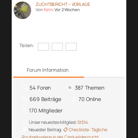
ZUCHTBERICHT – VORLAGE
Von
Konni
Vor 2 Wochen
Teilen:
Forum Information
54
Foren
387
Themen
669
Beiträge
70
Online
170
Mitglieder
Unser neuestes Mitglied:
St3ll4
Neuester Beitrag:
📋 Checkliste: Tägliche
Routinehygiene in der Carduelidenzucht