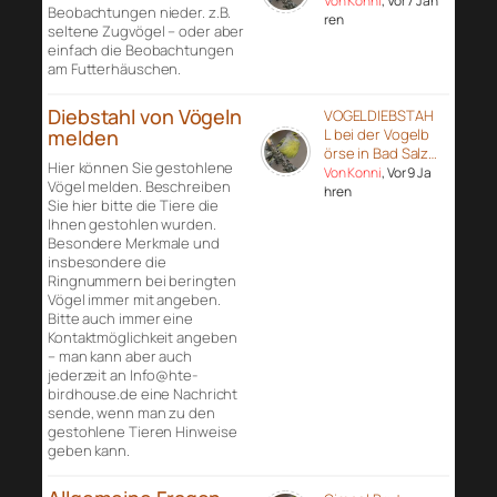
Von Konni
, Vor 7 Jah
Beobachtungen nieder. z.B.
ren
seltene Zugvögel – oder aber
einfach die Beobachtungen
am Futterhäuschen.
Diebstahl von Vögeln
VOGELDIEBSTAH
melden
L bei der Vogelb
örse in Bad Salz…
Hier können Sie gestohlene
Von Konni
, Vor 9 Ja
Vögel melden. Beschreiben
hren
Sie hier bitte die Tiere die
Ihnen gestohlen wurden.
Besondere Merkmale und
insbesondere die
Ringnummern bei beringten
Vögel immer mit angeben.
Bitte auch immer eine
Kontaktmöglichkeit angeben
– man kann aber auch
jederzeit an Info@hte-
birdhouse.de eine Nachricht
sende, wenn man zu den
gestohlene Tieren Hinweise
geben kann.