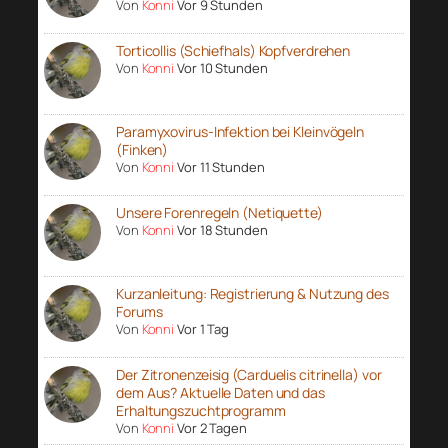
Von
Konni
Vor 9 Stunden
Torticollis (Schiefhals) Kopfverdrehen
Von
Konni
Vor 10 Stunden
Paramyxovirus-Infektion bei Kleinvögeln
(Finken)
Von
Konni
Vor 11 Stunden
Unsere Forenregeln (Netiquette)
Von
Konni
Vor 18 Stunden
Kurzanleitung: Registrierung & Nutzung des
Forums
Von
Konni
Vor 1 Tag
Der Zitronenzeisig (Carduelis citrinella) vor
dem Aus? Aktuelle Daten und das
Erhaltungszuchtprogramm
Von
Konni
Vor 2 Tagen