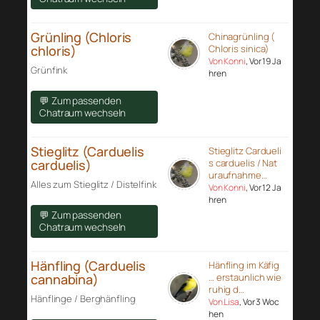
Grünling (Chloris
Chinagrünling (
chloris)
Chloris sinica)
Von Konni
, Vor 19 Ja
Grünfink
hren
💬 Zum passenden
Chatraum wechseln
Stieglitz (Carduelis
Stieglitz Cardueli
carduelis)
s carduelis / Nat
uraufnahme…
Alles zum Stieglitz / Distelfink
Von Konni
, Vor 12 Ja
hren
💬 Zum passenden
Chatraum wechseln
Hänfling (Carduelis
Hänfling im Käfig
cannabina)
… erstaunlich wie
ruhig d…
Hänflinge / Berghänfling
Von Lisa
, Vor 3 Woc
hen