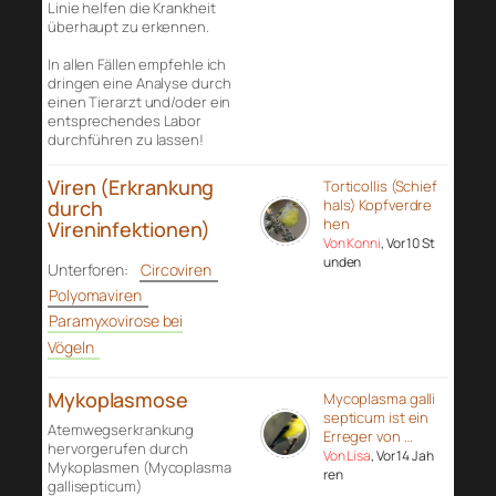
Linie helfen die Krankheit
überhaupt zu erkennen.
In allen Fällen empfehle ich
dringen eine Analyse durch
einen Tierarzt und/oder ein
entsprechendes Labor
durchführen zu lassen!
Viren (Erkrankung
Torticollis (Schief
durch
hals) Kopfverdre
hen
Vireninfektionen)
Von Konni
, Vor 10 St
unden
Unterforen:
Circoviren
Polyomaviren
Paramyxovirose bei
Vögeln
Mykoplasmose
Mycoplasma galli
septicum ist ein
Atemwegserkrankung
Erreger von …
hervorgerufen durch
Von Lisa
, Vor 14 Jah
Mykoplasmen (Mycoplasma
ren
gallisepticum)