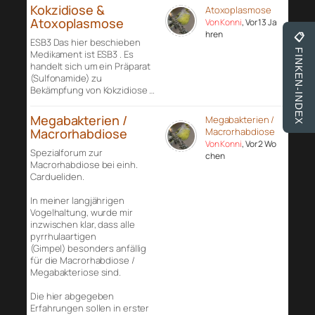
Kokzidiose &
Atoxoplasmose
Atoxoplasmose
Von Konni
, Vor 13 Ja
hren
📋
ESB3 Das hier beschieben
FINKEN-INDEX
Medikament ist ESB3 . Es
handelt sich um ein Präparat
(Sulfonamide) zu
Bekämpfung von Kokzidiose …
Megabakterien /
Megabakterien /
Macrorhabdiose
Macrorhabdiose
Von Konni
, Vor 2 Wo
Spezialforum zur
chen
Macrorhabdiose bei einh.
Cardueliden.
In meiner langjährigen
Vogelhaltung, wurde mir
inzwischen klar, dass alle
pyrrhulaartigen
(Gimpel) besonders anfällig
für die Macrorhabdiose /
Megabakteriose sind.
Die hier abgegeben
Erfahrungen sollen in erster