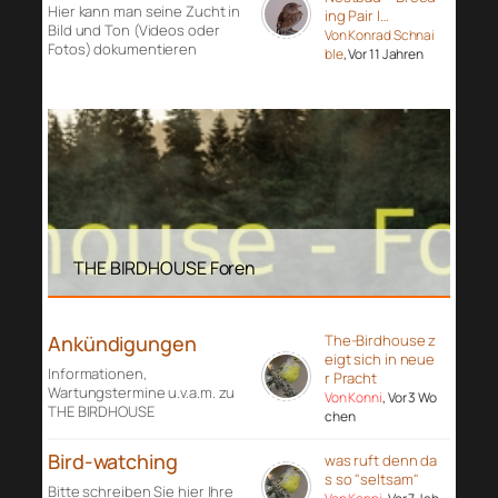
Hier kann man seine Zucht in
ing Pair I…
Bild und Ton (Videos oder
Von Konrad Schnai
Fotos) dokumentieren
ble
, Vor 11 Jahren
THE BIRDHOUSE Foren
Ankündigungen
The-Birdhouse z
eigt sich in neue
Informationen,
r Pracht
Wartungstermine u.v.a.m. zu
Von Konni
, Vor 3 Wo
THE BIRDHOUSE
chen
Bird-watching
was ruft denn da
s so "seltsam"
Bitte schreiben Sie hier Ihre