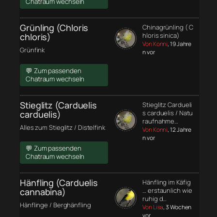
Chatraum wechseln
Grünling (Chloris
Chinagrünling ( C
chloris)
hloris sinica)
Von Konni
, 19 Jahre
Grünfink
n vor
💬 Zum passenden
Chatraum wechseln
Stieglitz (Carduelis
Stieglitz Cardueli
carduelis)
s carduelis / Natu
raufnahme…
Alles zum Stieglitz / Distelfink
Von Konni
, 12 Jahre
n vor
💬 Zum passenden
Chatraum wechseln
Hänfling (Carduelis
Hänfling im Käfig
cannabina)
… erstaunlich wie
ruhig d…
Hänflinge / Berghänfling
Von Lisa
, 3 Wochen
vor