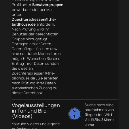
Profil unter
Benutzergruppen
bewerben oder per Mail
unter:
Zuechteradressen@the-
birdhouse.de
anfordern.
Nach Prüfung wird Ihr
Benutzer der berechtigten
Gruppe hinzugefügt.
Eintragen neuer Daten,
Datenpflege, löschen usw.
sind nur durch Moderatoren
möglich. Wünschen Sie eine
Eintrag Ihrer Daten senden
Sie diese an :
Zuechteradressen@the-
birdhouse.de , Sie erhalten
nach Prüfung Ihrer Daten
automatischen Zugang zu
dieser Datenbank.
Vogelausstellungen
Suche nach Vide
in Ton und Bild
oaufnahmen von
fliegenden Wild…
(Videos)
Von St3ll4
, 3 Monat
Youtube Videos und eigene
en vor
Aufnahme von