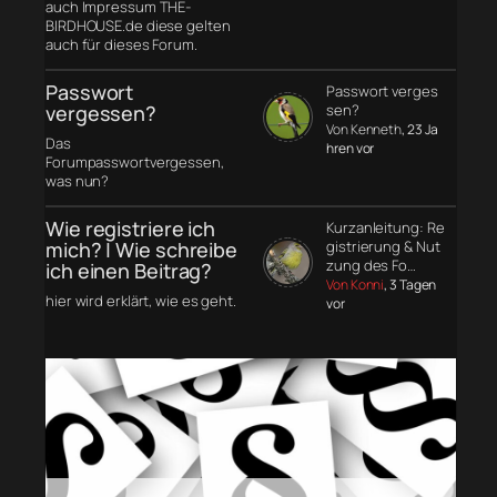
auch Impressum THE-
BIRDHOUSE.de diese gelten
auch für dieses Forum.
Passwort
Passwort verges
vergessen?
sen?
Von Kenneth
, 23 Ja
Das
hren vor
Forumpasswortvergessen,
was nun?
Wie registriere ich
Kurzanleitung: Re
mich? | Wie schreibe
gistrierung & Nut
zung des Fo…
ich einen Beitrag?
Von Konni
, 3 Tagen
hier wird erklärt, wie es geht.
vor