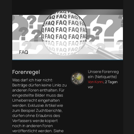
FAQ
Forenregel
Unsere Forenreg
eln (Netiquette)
Was darf ich hier nicht:
Von Konni
, 2 Tagen
Beiträge dürfen keine Links zu
vor
anderen Foren enthalten. Für
eingestellte Bilder muss das
Urheberrecht eingehalten
werden. Exklusive Artikel wie
zum Beispiel Zuchtberichte,
dürfen ohne Erlaubnis des
Verfassers werde kopiert
noch in anderen Foren
veröffentlicht werden. Siehe