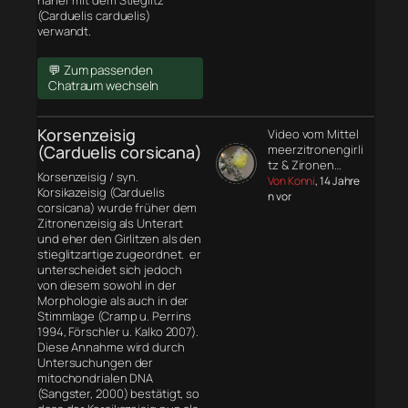
näher mit dem Stieglitz
(Carduelis carduelis)
verwandt.
💬 Zum passenden
Chatraum wechseln
Korsenzeisig
Video vom Mittel
(Carduelis corsicana)
meerzitronengirli
tz & Zironen…
Korsenzeisig / syn.
Von Konni
, 14 Jahre
Korsikazeisig (Carduelis
n vor
corsicana) wurde früher dem
Zitronenzeisig als Unterart
und eher den Girlitzen als den
stieglitzartige zugeordnet. er
unterscheidet sich jedoch
von diesem sowohl in der
Morphologie
als auch in der
Stimmlage (Cramp u. Perrins
1994, Förschler u. Kalko 2007).
Diese Annahme wird durch
Untersuchungen der
mitochondrialen DNA
(Sangster, 2000) bestätigt, so