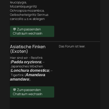
leucopygia,
Mozambiquegirlitz
Ochrospiza mozambica,
Gelbscheitelgirlitz Serinus
canicollis u.s.w. ablegen
💬 Zum passenden
Chatraum wechseln
Asiatische Finken
Das Forum ist leer.
(Exoten)
Hier sind wir – Reisfink
(
Padda oryzivora
) –
Japanisches Mövchen
(
Lonchura domestica
) –
Tigerfink (
Amandava
amandava
),
💬 Zum passenden
Chatraum wechseln