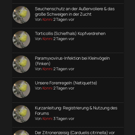
Seuchenschutz an der Außenvoliere & das
große Schweigen in der Zucht
Von
Konni
2 Tagen vor
Torticollis (Schiefhals) Kopfverdrehen
Von
Konni
2 Tagen vor
Paramyxovirus-Infektion bei Kleinvögeln
(Finken)
Von
Konni
2 Tagen vor
Unsere Forenregeln (Netiquette)
Von
Konni
2 Tagen vor
Kurzanleitung: Registrierung & Nutzung des
Forums
Von
Konni
3 Tagen vor
Der Zitronenzeisig (Carduelis citrinella) vor