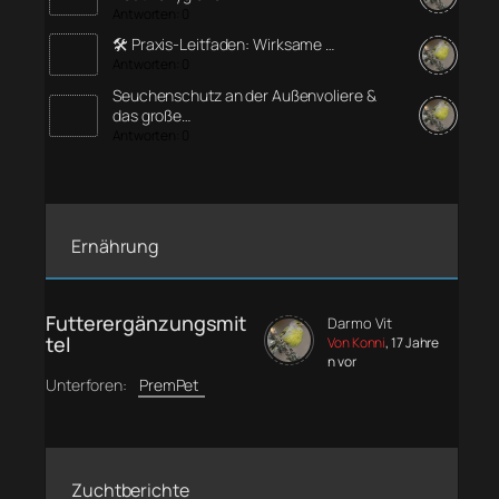
Antworten: 0
🛠️ Praxis-Leitfaden: Wirksame …
Antworten: 0
Seuchenschutz an der Außenvoliere &
das große…
Antworten: 0
Ernährung
Futterergänzungsmit
Darmo Vit
tel
Von Konni
, 17 Jahre
n vor
Unterforen:
PremPet
Zuchtberichte