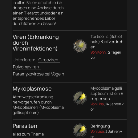
In allen Fällen empfehle ich
dringen eine Analyse durch
einen Tierarzt und/oder ein
entsprechendes Labor
durchführen zu lassen!
Viren (Erkrankung
Torticollis (Schief
durch
hals) Kopfverdreh
en
Vireninfektionen)
Von Konni
, 2 Tagen
vor
Unterforen:
Circoviren
Polyomaviren
Paramyxovirose bei Vögeln
Mykoplasmose
Mycoplasma galli
septicum ist ein E
Atemwegserkrankung
rreger von …
hervorgerufen durch
Von Lisa
, 14 Jahren v
Mykoplasmen (Mycoplasma
or
gallisepticum)
Parasiten
Beringung
Von Lisa
, 3 Jahren v
alles zum Thema
or