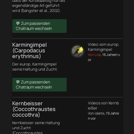
dass der Korsikazeisig nun als
eigenständige Art geführt
wird (Sangster et al., 2002).
💬 Zum passenden
Chatraum wechseln
Karmingimpel
Video vom europ.
(Carpodacus
Karmingimpel
Von Lisa
, 16 Jahren v
erythrinus)
or
Der europ. Karmingimpel
seine Haltung und Zucht.
💬 Zum passenden
Chatraum wechseln
Kernbeisser
Videos von Kernb
(Coccothraustes
eißer
Von iskete
, 19 Jahre
coccothra)
n vor
Kernbeisser seine Haltung
und Zucht
(Coccothraustes