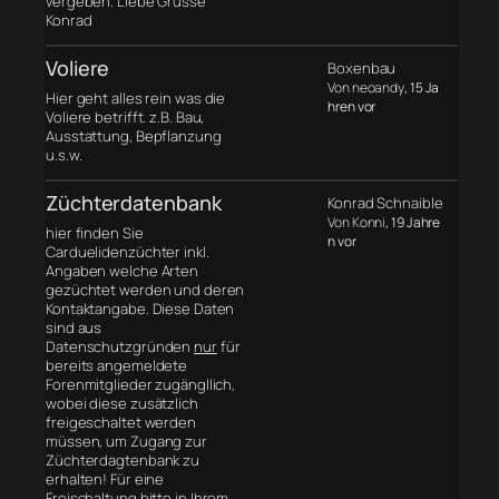
vergeben. Liebe Grüsse
Konrad
Voliere
Boxenbau
Von neoandy
, 15 Ja
Hier geht alles rein was die
hren vor
Voliere betrifft. z.B. Bau,
Ausstattung, Bepflanzung
u.s.w.
Züchterdatenbank
Konrad Schnaible
Von Konni
, 19 Jahre
hier finden Sie
n vor
Carduelidenzüchter inkl.
Angaben welche Arten
gezüchtet werden und deren
Kontaktangabe. Diese Daten
sind aus
Datenschutzgründen
nur
für
bereits angemeldete
Forenmitglieder zugängllich,
wobei diese zusätzlich
freigeschaltet werden
müssen, um Zugang zur
Züchterdagtenbank zu
erhalten! Für eine
Freischaltung bitte in Ihrem