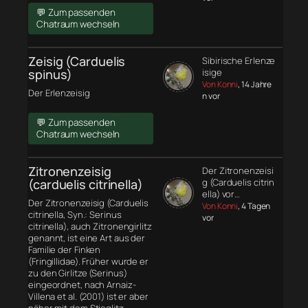
💬 Zum passenden
Chatraum wechseln
Zeisig (Carduelis
Sibirische Erlenze
spinus)
isige
Von Konni
, 14 Jahre
Der Erlenzeisig
n vor
💬 Zum passenden
Chatraum wechseln
Zitronenzeisig
Der Zitronenzeisi
(carduelis citrinella)
g (Carduelis citrin
ella) vor…
Der Zitronenzeisig (Carduelis
Von Konni
, 4 Tagen
citrinella, Syn.: Serinus
vor
citrinella), auch Zitronengirlitz
genannt, ist eine Art aus der
Familie der Finken
(Fringillidae). Früher wurde er
zu den Girlitze (Serinus)
eingeordnet, nach Arnaiz-
Villena et al. (2001) ist er aber