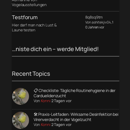
Vogelausstellungen
Testforum
8q8sq9tm
Von ashitekjiv04
, 1
Hier darf man nach Lust &
0 Jahren vor
Laune testen
…niste dich ein – werde Mitglied!
Recent Topics
📋 Checkliste: Tägliche Routinehygiene in der
Carduelidenzucht
Von
Konni
2 Tagen vor
🛠️ Praxis-Leitfaden: Wirksame Desinfektion bei
Virenverdacht in der Vogelzucht
Von
Konni
2 Tagen vor