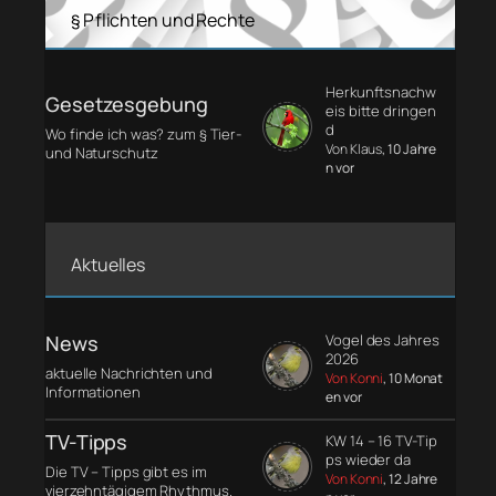
§ Pflichten und Rechte
Herkunftsnachw
Gesetzesgebung
eis bitte dringen
d
Wo finde ich was? zum § Tier-
Von Klaus
, 10 Jahre
und Naturschutz
n vor
Aktuelles
News
Vogel des Jahres
2026
aktuelle Nachrichten und
Von Konni
, 10 Monat
Informationen
en vor
TV-Tipps
KW 14 – 16 TV-Tip
ps wieder da
Die TV – Tipps gibt es im
Von Konni
, 12 Jahre
vierzehntägigem Rhythmus.