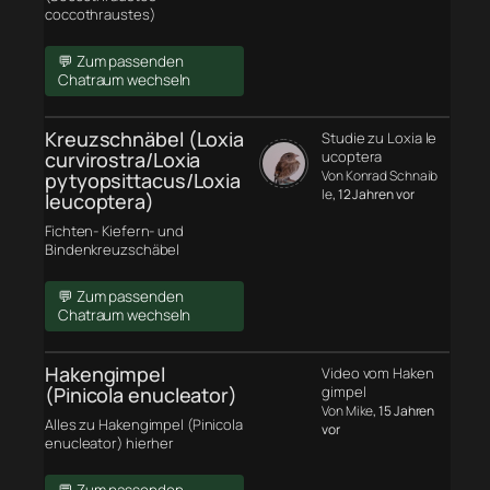
coccothraustes)
💬 Zum passenden
Chatraum wechseln
Kreuzschnäbel (Loxia
Studie zu Loxia le
curvirostra/Loxia
ucoptera
Von Konrad Schnaib
pytyopsittacus/Loxia
le
, 12 Jahren vor
leucoptera)
Fichten- Kiefern- und
Bindenkreuzschäbel
💬 Zum passenden
Chatraum wechseln
Hakengimpel
Video vom Haken
(Pinicola enucleator)
gimpel
Von Mike
, 15 Jahren
Alles zu Hakengimpel (Pinicola
vor
enucleator) hierher