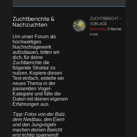
Zuchtberichte &
ZUCHTBERICHT –
Nachzuchten
VORLAGE
Von Konni
, 3 Woche
n vor
Um unser Forum als
hochwertiges
Nachschlagewerk
aufzubauen, bitten wir
dich, für deine
Zuchtberichte die
folgende Struktur zu
nutzen. Kopiere diesen
Text einfach, erstelle ein
neues Thema in der
passenden Vogel-
Kategorie und fülle die
Daten mit deinen eigenen
Erfahrungen aus.
Tipp: Fotos von der Balz,
dem Nestbau, den Eiern
und den Jungvögeln
machen deinen Bericht
erst richtig spannend!