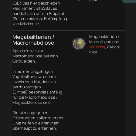
ESB3 Das hier beschieben
Medikament ist ESB3 . Es
handelt sich um ein Präparat
(Sulfonamide) zu Bekämpfung
von Kokzidiose …
Megabakterien /
Megabakterien /
Macrorhabdiose
Macrorhabdiose
Von Konni
, 2 Woche
Spezialforum zur
n vor
Macrorhabdiose bei einh.
Cardueliden.
In meiner langjährigen
Vogelhaltung, wurde mir
inzwischen klar, dass alle
pyrrhulaartigen
(Gimpel) besonders anfällig
für die Macrorhabdiose /
Megabakteriose sind.
Die hier abgegeben
Erfahrungen sollen in erster
Linie helfen die Krankheit
überhaupt zu erkennen.