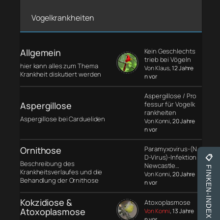
Vogelkrankheiten
Allgemein
Kein Geschlechts
trieb bei Vögeln
hier kann alles zum Thema
Von Klaus
, 12 Jahre
Krankheit diskutiert werden
n vor
Aspergillose / Pro
Aspergillose
fessur für Vogelk
rankheiten
Aspergillose bei Cardueliden
Von Konni
, 20 Jahre
n vor
Ornithose
Paramyxovirus-(N
D-Virus)-Infektion
📋
Beschreibung des
Newcastle…
FINKEN-INDEX
Krankheitsverlaufes und die
Von Konni
, 20 Jahre
Behandlung der Ornithose
n vor
Kokzidiose &
Atoxoplasmose
Atoxoplasmose
Von Konni
, 13 Jahre
n vor