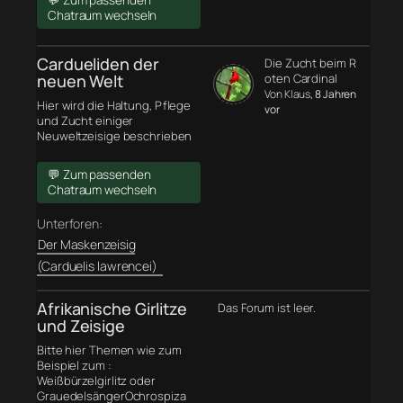
💬 Zum passenden
Chatraum wechseln
Cardueliden der
Die Zucht beim R
neuen Welt
oten Cardinal
Von Klaus
, 8 Jahren
Hier wird die Haltung, Pflege
vor
und Zucht einiger
Neuweltzeisige beschrieben
💬 Zum passenden
Chatraum wechseln
Unterforen:
Der Maskenzeisig
(Carduelis lawrencei)
Afrikanische Girlitze
Das Forum ist leer.
und Zeisige
Bitte hier Themen wie zum
Beispiel zum :
Weißbürzelgirlitz oder
GrauedelsängerOchrospiza