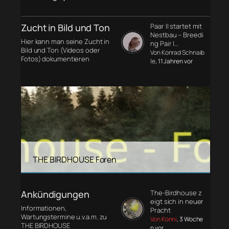
Zucht in Bild und Ton
Paar II startet mit
Nestbau – Breedi
Hier kann man seine Zucht in
ng Pair I…
Bild und Ton (Videos oder
Von Konrad Schnaib
Fotos) dokumentieren
le
, 11 Jahren vor
THE BIRDHOUSE Foren
Ankündigungen
The-Birdhouse z
eigt sich in neuer
Informationen,
Pracht
Wartungstermine u.v.a.m. zu
Von Konni
, 3 Woche
THE BIRDHOUSE
n vor