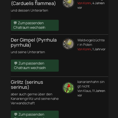
(Carduelis flammea)
Von Konni
, 4 Jahren
vor
und dessen Unterarten
💬 Zum passenden
Chatraum wechseln
Der Gimpel (Pyrrhula
Waldvogelzüchte
pyrrhula)
r in Polen
Von Konni
, 1 Jahr vor
und seine Unterarten
💬 Zum passenden
Chatraum wechseln
Girlitz (serinus
kanarienhahn sin
serinus)
gt nicht
Von Klaus
, 11 Jahren
aber auch gerne über den
vor
Kanariengirlitz und seine nahe
Verwandschaft
💬 Zum passenden