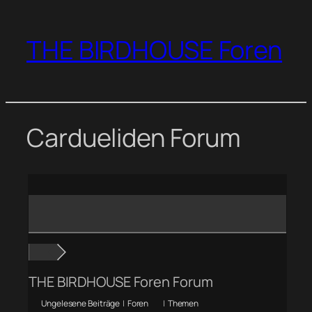
Zum
Inhalt
THE BIRDHOUSE Foren
springen
Cardueliden Forum
THE BIRDHOUSE Foren Forum
Ungelesene Beiträge
|
Foren
|
Themen