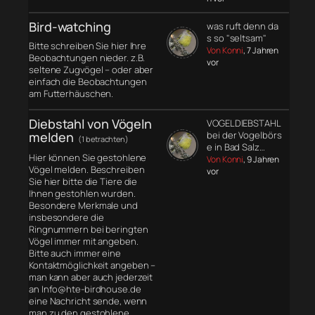
Bird-watching
was ruft denn da
s so "seltsam"
Bitte schreiben Sie hier Ihre
Von Konni
, 7 Jahren
Beobachtungen nieder. z.B.
vor
seltene Zugvögel – oder aber
einfach die Beobachtungen
am Futterhäuschen.
Diebstahl von Vögeln
VOGELDIEBSTAHL
melden
bei der Vogelbörs
(1 betrachten)
e in Bad Salz…
Hier können Sie gestohlene
Von Konni
, 9 Jahren
Vögel melden. Beschreiben
vor
Sie hier bitte die Tiere die
Ihnen gestohlen wurden.
Besondere Merkmale und
insbesondere die
Ringnummern bei beringten
Vögel immer mit angeben.
Bitte auch immer eine
Kontaktmöglichkeit angeben –
man kann aber auch jederzeit
an Info@hte-birdhouse.de
eine Nachricht sende, wenn
man zu den gestohlene