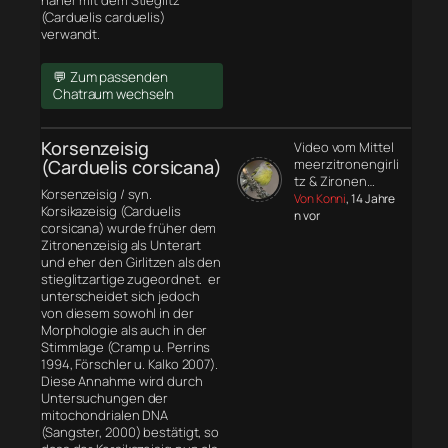
näher mit dem Stieglitz
(Carduelis carduelis)
verwandt.
💬 Zum passenden
Chatraum wechseln
Korsenzeisig
Video vom Mittel
(Carduelis corsicana)
meerzitronengirli
tz & Zironen…
Korsenzeisig / syn.
Von Konni
, 14 Jahre
Korsikazeisig (Carduelis
n vor
corsicana) wurde früher dem
Zitronenzeisig als Unterart
und eher den Girlitzen als den
stieglitzartige zugeordnet. er
unterscheidet sich jedoch
von diesem sowohl in der
Morphologie
als auch in der
Stimmlage (Cramp u. Perrins
1994, Förschler u. Kalko 2007).
Diese Annahme wird durch
Untersuchungen der
mitochondrialen DNA
(Sangster, 2000) bestätigt, so