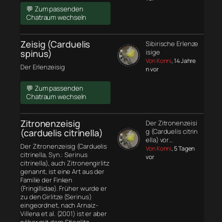
💬 Zum passenden
Chatraum wechseln
Zeisig (Carduelis
Sibirische Erlenze
spinus)
isige
Von Konni
, 14 Jahre
Der Erlenzeisig
n vor
💬 Zum passenden
Chatraum wechseln
Zitronenzeisig
Der Zitronenzeisi
(carduelis citrinella)
g (Carduelis citrin
ella) vor…
Der Zitronenzeisig (Carduelis
Von Konni
, 5 Tagen
citrinella, Syn.: Serinus
vor
citrinella), auch Zitronengirlitz
genannt, ist eine Art aus der
Familie der Finken
(Fringillidae). Früher wurde er
zu den Girlitze (Serinus)
eingeordnet, nach Arnaiz-
Villena et al. (2001) ist er aber