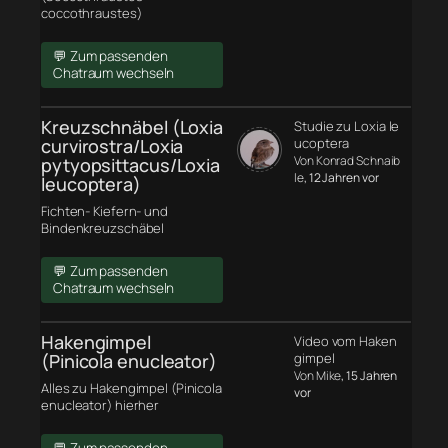
coccothraustes)
💬 Zum passenden
Chatraum wechseln
Kreuzschnäbel (Loxia
Studie zu Loxia le
curvirostra/Loxia
ucoptera
Von Konrad Schnaib
pytyopsittacus/Loxia
le
, 12 Jahren vor
leucoptera)
Fichten- Kiefern- und
Bindenkreuzschäbel
💬 Zum passenden
Chatraum wechseln
Hakengimpel
Video vom Haken
(Pinicola enucleator)
gimpel
Von Mike
, 15 Jahren
Alles zu Hakengimpel (Pinicola
vor
enucleator) hierher