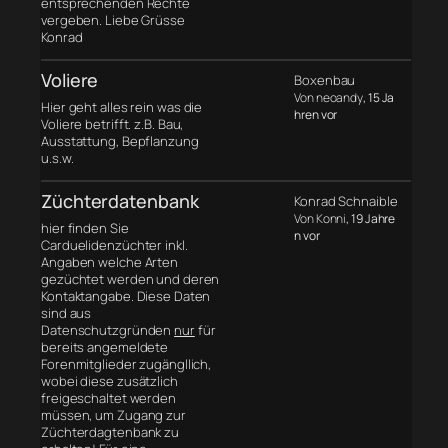
entsprechenden Rechte
vergeben. Liebe Grüsse
Konrad
Voliere
Boxenbau
Von neoandy
, 15 Ja
Hier geht alles rein was die
hren vor
Voliere betrifft. z.B. Bau,
Ausstattung, Bepflanzung
u.s.w.
Züchterdatenbank
Konrad Schnaible
Von Konni
, 19 Jahre
hier finden Sie
n vor
Carduelidenzüchter inkl.
Angaben welche Arten
gezüchtet werden und deren
Kontaktangabe. Diese Daten
sind aus
Datenschutzgründen
nur
für
bereits angemeldete
Forenmitglieder zugängllich,
wobei diese zusätzlich
freigeschaltet werden
müssen, um Zugang zur
Züchterdagtenbank zu