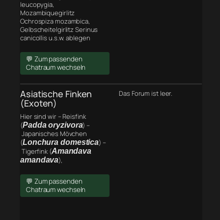
leucopygia,
Mozambiquegirlitz
Ochrospiza mozambica,
Gelbscheitelgirlitz Serinus
canicollis u.s.w. ablegen
💬 Zum passenden
Chatraum wechseln
Asiatische Finken
Das Forum ist leer.
(Exoten)
Hier sind wir – Reisfink
(
Padda oryzivora
) –
Japanisches Mövchen
(
Lonchura domestica
) –
Tigerfink (
Amandava
amandava
),
💬 Zum passenden
Chatraum wechseln