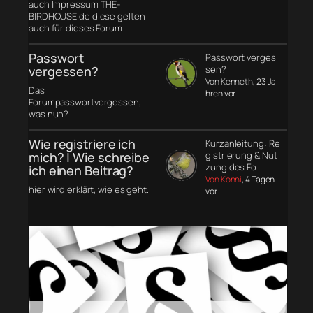
auch Impressum THE-
BIRDHOUSE.de diese gelten
auch für dieses Forum.
Passwort
Passwort verges
vergessen?
sen?
Von Kenneth
, 23 Ja
Das
hren vor
Forumpasswortvergessen,
was nun?
Wie registriere ich
Kurzanleitung: Re
mich? | Wie schreibe
gistrierung & Nut
zung des Fo…
ich einen Beitrag?
Von Konni
, 4 Tagen
hier wird erklärt, wie es geht.
vor