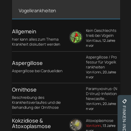
Vogelkrankheiten
Allgemein
Kein Geschlechts
trieb bei Vögeln
hier kann alles zum Thema
Von Klaus
, 12 Jahre
Krankheit diskutiert werden
n vor
Aspergillose / Pro
Aspergillose
fessur für Vogelk
rankheiten
Aspergillose bei Cardueliden
Von Konni
, 20 Jahre
n vor
Ornithose
Paramyxovirus-(N
D-Virus)-Infektion
Beschreibung des
Newcastle…
📋
Krankheitsverlaufes und die
Von Konni
, 20 Jahre
Behandlung der Ornithose
FINKEN-INDEX
n vor
Kokzidiose &
Atoxoplasmose
Atoxoplasmose
Von Konni
, 13 Jahre
n vor