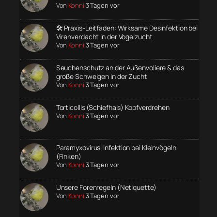
Von
Konni
3 Tagen vor
🛠️ Praxis-Leitfaden: Wirksame Desinfektion bei
Virenverdacht in der Vogelzucht
Von
Konni
3 Tagen vor
Seuchenschutz an der Außenvoliere & das
große Schweigen in der Zucht
Von
Konni
3 Tagen vor
Torticollis (Schiefhals) Kopfverdrehen
Von
Konni
3 Tagen vor
Paramyxovirus-Infektion bei Kleinvögeln
(Finken)
Von
Konni
3 Tagen vor
Unsere Forenregeln (Netiquette)
Von
Konni
3 Tagen vor