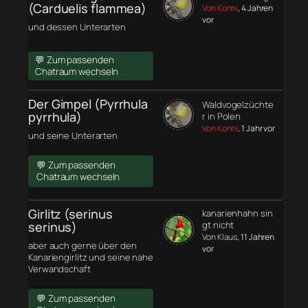
(Carduelis flammea)
Von Konni
, 4 Jahren
vor
und dessen Unterarten
💬 Zum passenden
Chatraum wechseln
Der Gimpel (Pyrrhula
Waldvogelzüchte
pyrrhula)
r in Polen
Von Konni
, 1 Jahr vor
und seine Unterarten
💬 Zum passenden
Chatraum wechseln
Girlitz (serinus
kanarienhahn sin
serinus)
gt nicht
Von Klaus
, 11 Jahren
aber auch gerne über den
vor
Kanariengirlitz und seine nahe
Verwandschaft
💬 Zum passenden