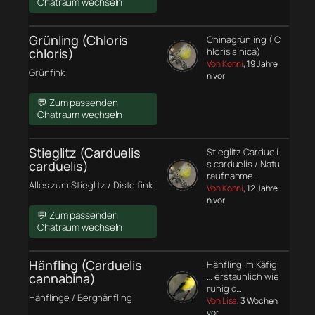
Chatraum wechseln
Grünling (Chloris
Chinagrünling ( C
chloris)
hloris sinica)
Von Konni
, 19 Jahre
Grünfink
n vor
💬 Zum passenden
Chatraum wechseln
Stieglitz (Carduelis
Stieglitz Cardueli
carduelis)
s carduelis / Natu
raufnahme…
Alles zum Stieglitz / Distelfink
Von Konni
, 12 Jahre
n vor
💬 Zum passenden
Chatraum wechseln
Hänfling (Carduelis
Hänfling im Käfig
cannabina)
… erstaunlich wie
ruhig d…
Hänflinge / Berghänfling
Von Lisa
, 3 Wochen
vor