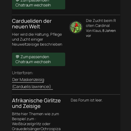
💬 Zum passenden
Chatraum wechseln
Cardueliden der
Die Zucht beim R
neuen Welt
oten Cardinal
Von Klaus
, 8 Jahren
Hier wird die Haltung, Pflege
vor
und Zucht einiger
Neuweltzeisige beschrieben
💬 Zum passenden
Chatraum wechseln
Unterforen:
Der Maskenzeisig
(Carduelis lawrencei)
Afrikanische Girlitze
Das Forum ist leer.
und Zeisige
Bitte hier Themen wie zum
Beispiel zum :
Weißbürzelgirlitz oder
GrauedelsängerOchrospiza