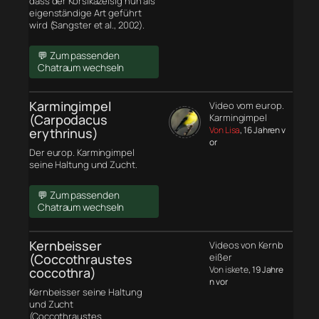
dass der Korsikazeisig nun als
eigenständige Art geführt
wird (Sangster et al., 2002).
💬 Zum passenden
Chatraum wechseln
Karmingimpel
Video vom europ.
(Carpodacus
Karmingimpel
Von Lisa
, 16 Jahren v
erythrinus)
or
Der europ. Karmingimpel
seine Haltung und Zucht.
💬 Zum passenden
Chatraum wechseln
Kernbeisser
Videos von Kernb
(Coccothraustes
eißer
Von iskete
, 19 Jahre
coccothra)
n vor
Kernbeisser seine Haltung
und Zucht
(Coccothraustes