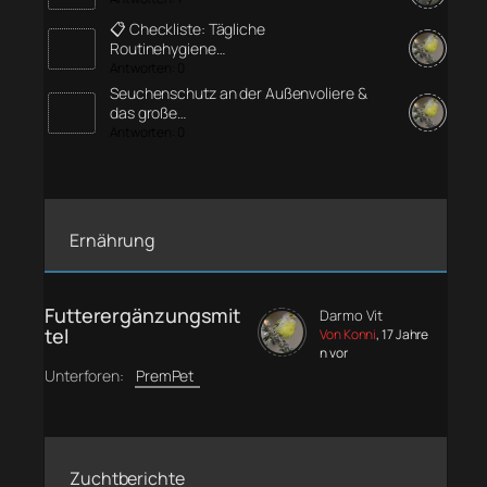
📋 Checkliste: Tägliche
Routinehygiene…
Antworten: 0
Seuchenschutz an der Außenvoliere &
das große…
Antworten: 0
Ernährung
Futterergänzungsmit
Darmo Vit
tel
Von Konni
, 17 Jahre
n vor
Unterforen:
PremPet
Zuchtberichte