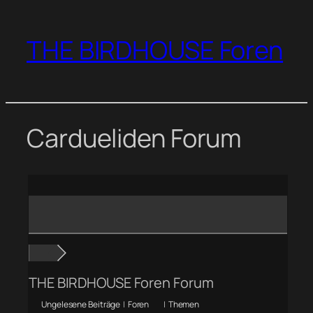
Zum
Inhalt
THE BIRDHOUSE Foren
springen
Cardueliden Forum
THE BIRDHOUSE Foren Forum
Ungelesene Beiträge
|
Foren
|
Themen