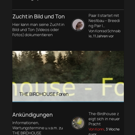
Zucht in Bild und Ton
Paar II startet mit
Nestbau – Breedi
Hier kann man seine Zucht in
ng Pair I…
Bild und Ton (Videos oder
Von Konrad Schnaib
Fotos) dokumentieren
le
, 11 Jahren vor
THE BIRDHOUSE Foren
Ankündigungen
The-Birdhouse z
eigt sich in neuer
Informationen,
Pracht
Wartungstermine u.v.a.m. zu
Von Konni
, 3 Woche
THE BIRDHOUSE
n vor