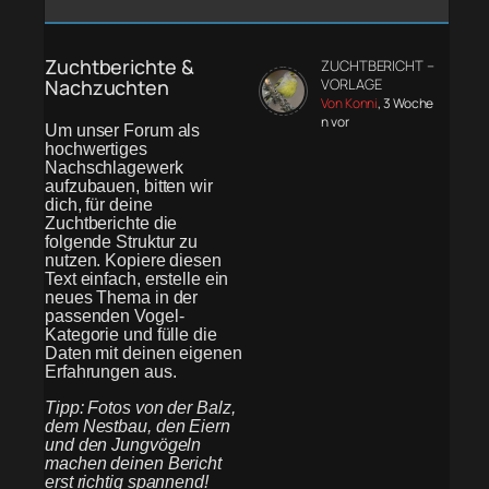
Zuchtberichte &
ZUCHTBERICHT –
Nachzuchten
VORLAGE
Von Konni
, 3 Woche
n vor
Um unser Forum als
hochwertiges
Nachschlagewerk
aufzubauen, bitten wir
dich, für deine
Zuchtberichte die
folgende Struktur zu
nutzen. Kopiere diesen
Text einfach, erstelle ein
neues Thema in der
passenden Vogel-
Kategorie und fülle die
Daten mit deinen eigenen
Erfahrungen aus.
Tipp: Fotos von der Balz,
dem Nestbau, den Eiern
und den Jungvögeln
machen deinen Bericht
erst richtig spannend!