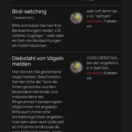
Bird-watching
was ruft denn da
s so "seltsam"
(1 betrachten)
Von Konni
, 7 Jahren
Bitte schreiben Sie hier Ihre
vor
Beobachtungen nieder. z.B.
seltene Zugvögel – oder aber
einfach die Beobachtungen
am Futterhäuschen.
Diebstahl von Vögeln
VOGELDIEBSTAHL
melden
bei der Vogelbörs
e in Bad Salz…
Hier können Sie gestohlene
Von Konni
, 9 Jahren
Vögel melden. Beschreiben
vor
Sie hier bitte die Tiere die
Ihnen gestohlen wurden.
Besondere Merkmale und
insbesondere die
Ringnummern bei beringten
Vögel immer mit angeben.
Bitte auch immer eine
Kontaktmöglichkeit angeben –
man kann aber auch jederzeit
an Info@hte-birdhouse.de
eine Nachricht sende, wenn