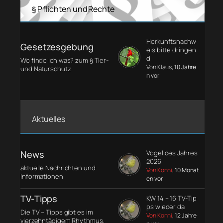
§ Pflichten und Rechte
Herkunftsnachw
Gesetzesgebung
eis bitte dringen
d
Wo finde ich was? zum § Tier-
Von Klaus
, 10 Jahre
und Naturschutz
n vor
Aktuelles
News
Vogel des Jahres
2026
aktuelle Nachrichten und
Von Konni
, 10 Monat
Informationen
en vor
TV-Tipps
KW 14 – 16 TV-Tip
ps wieder da
Die TV – Tipps gibt es im
Von Konni
, 12 Jahre
vierzehntägigem Rhythmus.