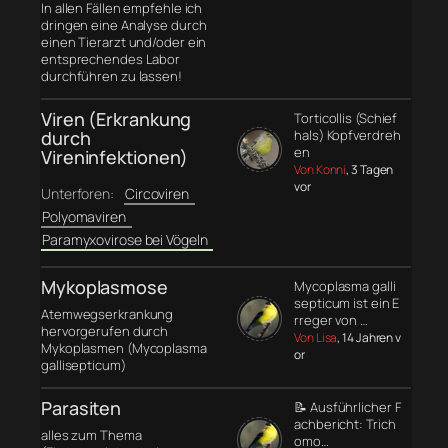
In allen Fällen empfehle ich
dringen eine Analyse durch
einen Tierarzt und/oder ein
entsprechendes Labor
durchführen zu lassen!
Viren (Erkrankung
Torticollis (Schief
durch
hals) Kopfverdreh
en
Vireninfektionen)
Von Konni
, 3 Tagen
vor
Unterforen:
Circoviren
Polyomaviren
Paramyxovirose bei Vögeln
Mykoplasmose
Mycoplasma galli
septicum ist ein E
Atemwegserkrankung
rreger von …
hervorgerufen durch
Von Lisa
, 14 Jahren v
Mykoplasmen (Mycoplasma
or
gallisepticum)
Parasiten
📝 Ausführlicher F
achbericht: Trich
alles zum Thema
omo…