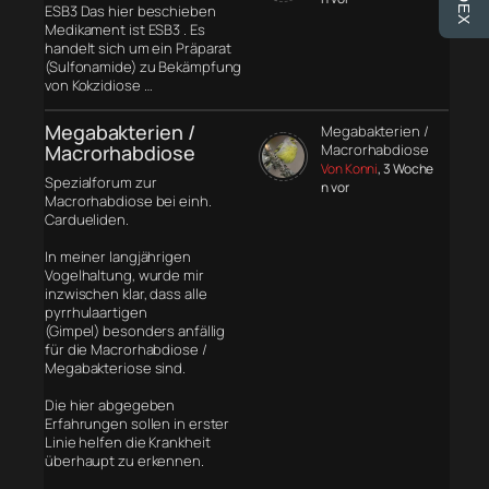
ESB3 Das hier beschieben
Medikament ist ESB3 . Es
handelt sich um ein Präparat
(Sulfonamide) zu Bekämpfung
von Kokzidiose …
Megabakterien /
Megabakterien /
Macrorhabdiose
Macrorhabdiose
Von Konni
, 3 Woche
Spezialforum zur
n vor
Macrorhabdiose bei einh.
Cardueliden.
In meiner langjährigen
Vogelhaltung, wurde mir
inzwischen klar, dass alle
pyrrhulaartigen
(Gimpel) besonders anfällig
für die Macrorhabdiose /
Megabakteriose sind.
Die hier abgegeben
Erfahrungen sollen in erster
Linie helfen die Krankheit
überhaupt zu erkennen.