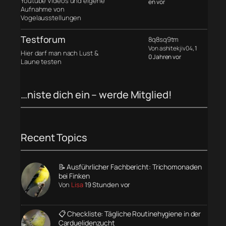
Youtube Videos und eigene
en vor
Aufnahme von
Vogelausstellungen
Testforum
8q8sq9tm
Von ashitekjiv04
, 1
Hier darf man nach Lust &
0 Jahren vor
Laune testen
…niste dich ein – werde Mitglied!
Recent Topics
📝 Ausführlicher Fachbericht: Trichomonaden
bei Finken
Von
Lisa
19 Stunden vor
📋 Checkliste: Tägliche Routinehygiene in der
Carduelidenzucht