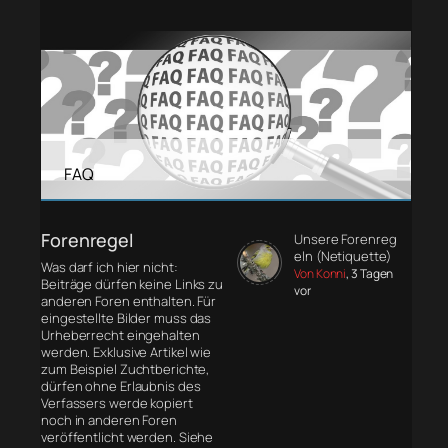
FAQ
Forenregel
Unsere Forenreg
eln (Netiquette)
Was darf ich hier nicht:
Von Konni
, 3 Tagen
Beiträge dürfen keine Links zu
vor
anderen Foren enthalten. Für
eingestellte Bilder muss das
Urheberrecht eingehalten
werden. Exklusive Artikel wie
zum Beispiel Zuchtberichte,
dürfen ohne Erlaubnis des
Verfassers werde kopiert
noch in anderen Foren
veröffentlicht werden. Siehe