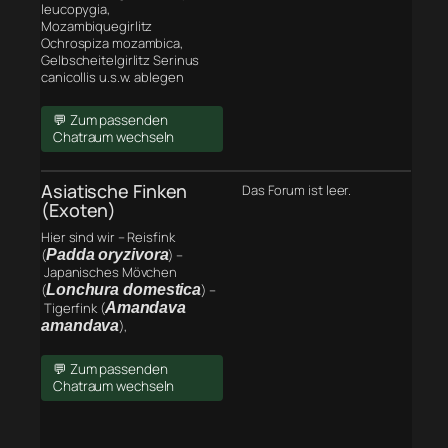
leucopygia,
Mozambiquegirlitz
Ochrospiza mozambica,
Gelbscheitelgirlitz Serinus
canicollis u.s.w. ablegen
💬 Zum passenden
Chatraum wechseln
Asiatische Finken
Das Forum ist leer.
(Exoten)
Hier sind wir – Reisfink
(
Padda oryzivora
) –
Japanisches Mövchen
(
Lonchura domestica
) –
Tigerfink (
Amandava
amandava
),
💬 Zum passenden
Chatraum wechseln