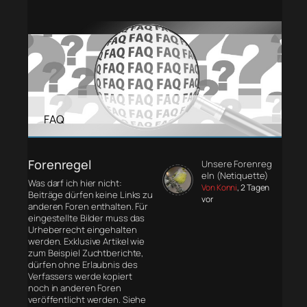
FAQ
Forenregel
Unsere Forenreg
eln (Netiquette)
Was darf ich hier nicht:
Von Konni
, 2 Tagen
Beiträge dürfen keine Links zu
vor
anderen Foren enthalten. Für
eingestellte Bilder muss das
Urheberrecht eingehalten
werden. Exklusive Artikel wie
zum Beispiel Zuchtberichte,
dürfen ohne Erlaubnis des
Verfassers werde kopiert
noch in anderen Foren
veröffentlicht werden. Siehe