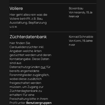
Voliere
Boxenbau
Von neoandy
, 15 Ja
Hier geht alles rein was die
hren vor
Voliere betrifft. z.B. Bau,
Ausstattung, Bepflanzung
u.s.w.
Züchterdatenbank
Konrad Schnaible
Von Konni
, 19 Jahre
hier finden Sie
n vor
Carduelidenzüchter inkl.
Angaben welche Arten
gezüchtet werden und deren
Kontaktangabe. Diese Daten
sind aus
Datenschutzgründen
nur
für
bereits angemeldete
Forenmitglieder zugängllich,
wobei diese zusätzlich
freigeschaltet werden
müssen, um Zugang zur
Züchterdagtenbank zu
erhalten! Für eine
Freischaltung bitte in Ihrem
Profil unter
Benutzergruppen