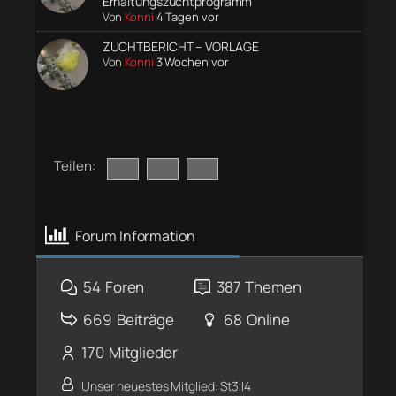
Erhaltungszuchtprogramm
Von
Konni
4 Tagen vor
ZUCHTBERICHT – VORLAGE
Von
Konni
3 Wochen vor
Teilen:
Forum Information
54
Foren
387
Themen
669
Beiträge
68
Online
170
Mitglieder
Unser neuestes Mitglied:
St3ll4