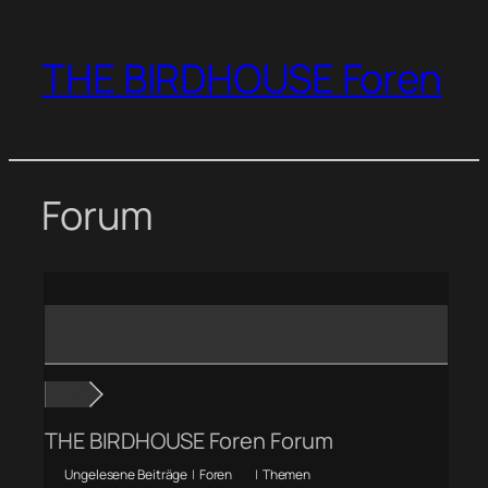
Zum
Inhalt
THE BIRDHOUSE Foren
springen
Forum
THE BIRDHOUSE Foren Forum
Ungelesene Beiträge
|
Foren
|
Themen