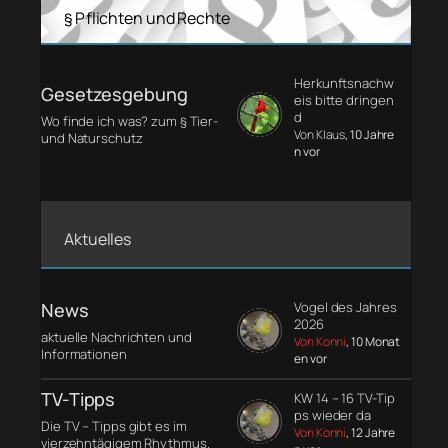
§ Pflichten und Rechte
Herkunftsnachw
Gesetzesgebung
eis bitte dringen
d
Wo finde ich was? zum § Tier-
Von Klaus
, 10 Jahre
und Naturschutz
n vor
Aktuelles
News
Vogel des Jahres
2026
aktuelle Nachrichten und
Von Konni
, 10 Monat
Informationen
en vor
TV-Tipps
KW 14 – 16 TV-Tip
ps wieder da
Die TV – Tipps gibt es im
Von Konni
, 12 Jahre
vierzehntägigem Rhythmus.