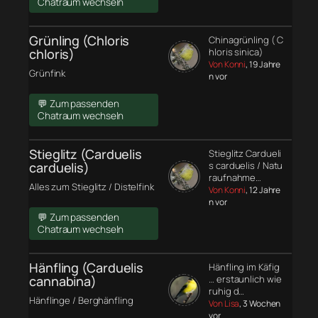
Chatraum wechseln
Grünling (Chloris
Chinagrünling ( C
chloris)
hloris sinica)
Von Konni
, 19 Jahre
Grünfink
n vor
💬 Zum passenden
Chatraum wechseln
Stieglitz (Carduelis
Stieglitz Cardueli
carduelis)
s carduelis / Natu
raufnahme…
Alles zum Stieglitz / Distelfink
Von Konni
, 12 Jahre
n vor
💬 Zum passenden
Chatraum wechseln
Hänfling (Carduelis
Hänfling im Käfig
cannabina)
… erstaunlich wie
ruhig d…
Hänflinge / Berghänfling
Von Lisa
, 3 Wochen
vor