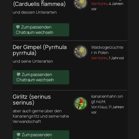
(Carduelis flammea)
Von Konni
, 4 Jahren
vor
und dessen Unterarten
💬 Zum passenden
Chatraum wechseln
Der Gimpel (Pyrrhula
Waldvogelzüchte
pyrrhula)
r in Polen
Von Konni
, 1 Jahr vor
und seine Unterarten
💬 Zum passenden
Chatraum wechseln
Girlitz (serinus
kanarienhahn sin
serinus)
gt nicht
Von Klaus
, 11 Jahren
aber auch gerne über den
vor
Kanariengirlitz und seine nahe
Verwandschaft
💬 Zum passenden