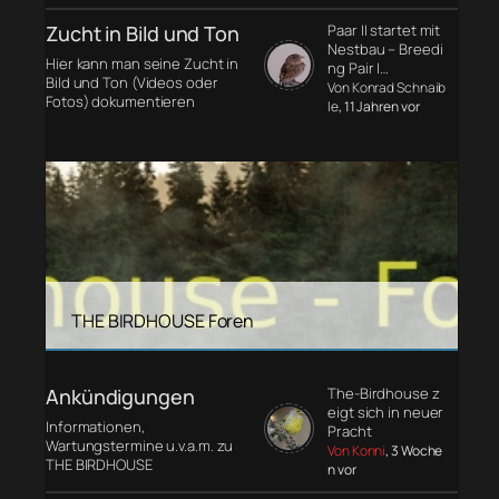
Zucht in Bild und Ton
Paar II startet mit
Nestbau – Breedi
Hier kann man seine Zucht in
ng Pair I…
Bild und Ton (Videos oder
Von Konrad Schnaib
Fotos) dokumentieren
le
, 11 Jahren vor
THE BIRDHOUSE Foren
Ankündigungen
The-Birdhouse z
eigt sich in neuer
Informationen,
Pracht
Wartungstermine u.v.a.m. zu
Von Konni
, 3 Woche
THE BIRDHOUSE
n vor