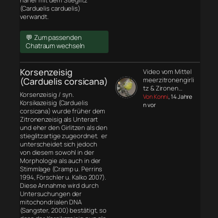
näher mit dem Stieglitz
(Carduelis carduelis)
verwandt.
💬 Zum passenden
Chatraum wechseln
Korsenzeisig
Video vom Mittel
(Carduelis corsicana)
meerzitronengirli
tz & Zironen…
Korsenzeisig / syn.
Von Konni
, 14 Jahre
Korsikazeisig (Carduelis
n vor
corsicana) wurde früher dem
Zitronenzeisig als Unterart
und eher den Girlitzen als den
stieglitzartige zugeordnet. er
unterscheidet sich jedoch
von diesem sowohl in der
Morphologie
als auch in der
Stimmlage (Cramp u. Perrins
1994, Förschler u. Kalko 2007).
Diese Annahme wird durch
Untersuchungen der
mitochondrialen DNA
(Sangster, 2000) bestätigt, so