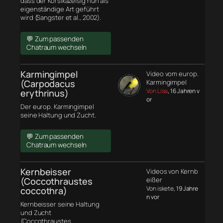
dass der Korsikazeisig nun als
eigenständige Art geführt
wird (Sangster et al., 2002).
💬 Zum passenden
Chatraum wechseln
Karmingimpel
Video vom europ.
(Carpodacus
Karmingimpel
Von Lisa
, 16 Jahren v
erythrinus)
or
Der europ. Karmingimpel
seine Haltung und Zucht.
💬 Zum passenden
Chatraum wechseln
Kernbeisser
Videos von Kernb
(Coccothraustes
eißer
Von iskete
, 19 Jahre
coccothra)
n vor
Kernbeisser seine Haltung
und Zucht
(Coccothraustes