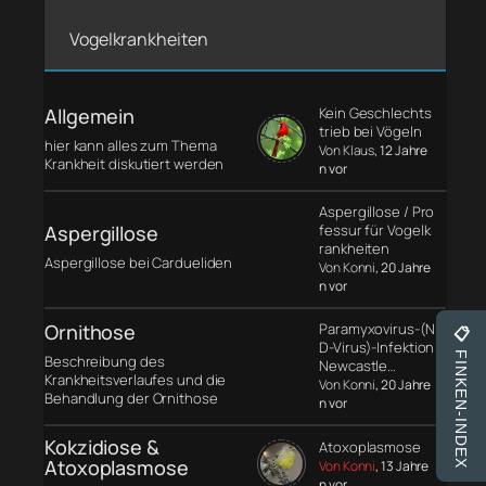
Vogelkrankheiten
Allgemein
Kein Geschlechts
trieb bei Vögeln
hier kann alles zum Thema
Von Klaus
, 12 Jahre
Krankheit diskutiert werden
n vor
Aspergillose / Pro
Aspergillose
fessur für Vogelk
rankheiten
Aspergillose bei Cardueliden
Von Konni
, 20 Jahre
n vor
Ornithose
Paramyxovirus-(N
📋
D-Virus)-Infektion
FINKEN-INDEX
Beschreibung des
Newcastle…
Krankheitsverlaufes und die
Von Konni
, 20 Jahre
Behandlung der Ornithose
n vor
Kokzidiose &
Atoxoplasmose
Atoxoplasmose
Von Konni
, 13 Jahre
n vor