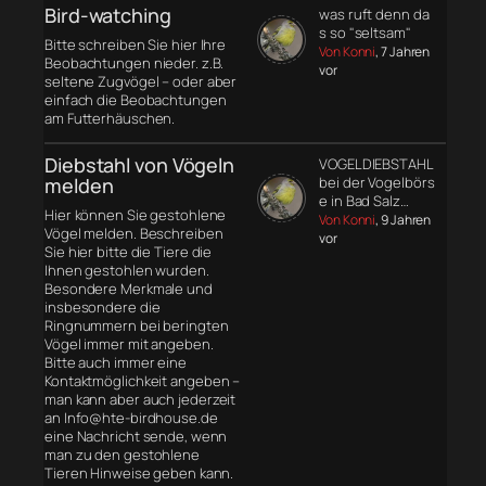
Bird-watching
was ruft denn da
s so "seltsam"
Bitte schreiben Sie hier Ihre
Von Konni
, 7 Jahren
Beobachtungen nieder. z.B.
vor
seltene Zugvögel – oder aber
einfach die Beobachtungen
am Futterhäuschen.
Diebstahl von Vögeln
VOGELDIEBSTAHL
melden
bei der Vogelbörs
e in Bad Salz…
Hier können Sie gestohlene
Von Konni
, 9 Jahren
Vögel melden. Beschreiben
vor
Sie hier bitte die Tiere die
Ihnen gestohlen wurden.
Besondere Merkmale und
insbesondere die
Ringnummern bei beringten
Vögel immer mit angeben.
Bitte auch immer eine
Kontaktmöglichkeit angeben –
man kann aber auch jederzeit
an Info@hte-birdhouse.de
eine Nachricht sende, wenn
man zu den gestohlene
Tieren Hinweise geben kann.