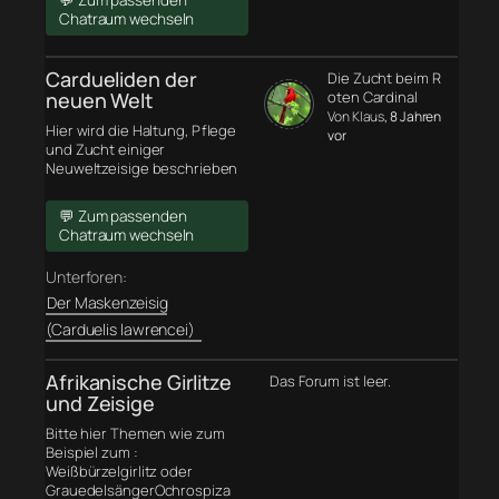
💬 Zum passenden
Chatraum wechseln
Cardueliden der
Die Zucht beim R
neuen Welt
oten Cardinal
Von Klaus
, 8 Jahren
Hier wird die Haltung, Pflege
vor
und Zucht einiger
Neuweltzeisige beschrieben
💬 Zum passenden
Chatraum wechseln
Unterforen:
Der Maskenzeisig
(Carduelis lawrencei)
Afrikanische Girlitze
Das Forum ist leer.
und Zeisige
Bitte hier Themen wie zum
Beispiel zum :
Weißbürzelgirlitz oder
GrauedelsängerOchrospiza