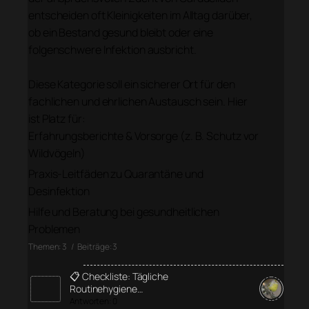
entscheiden oft Kleinigkeiten im Alltag darüber,
ob ein Bestand gesund bleibt oder eine
folgenschwere Infektion ausbricht.
Diese Kategorie soll ein sicherer Ort für den
fachlichen und ehrlichen Austausch sein. Hier
ist Platz für:
Erfahrungsberichte & Vorsorge (z. B. Schutz vor
Wildvögeln)
Praxis-Leitfäden zu Quarantäne und
Desinfektion
Hilfe und Beratung bei gesundheitlichen
Problemen
Themen: 3 / Beiträge: 3
📋 Checkliste: Tägliche
Routinehygiene…
Antworten: 0