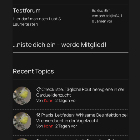
Testforum
8q8sq9tm
Von ashitekjiv04
, 1
Hier darf man nach Lust &
0 Jahren vor
Laune testen
…niste dich ein – werde Mitglied!
Recent Topics
📋 Checkliste: Tägliche Routinehygiene in der
Carduelidenzucht
Von
Konni
2 Tagen vor
🛠️ Praxis-Leitfaden: Wirksame Desinfektion bei
Virenverdacht in der Vogelzucht
Von
Konni
2 Tagen vor