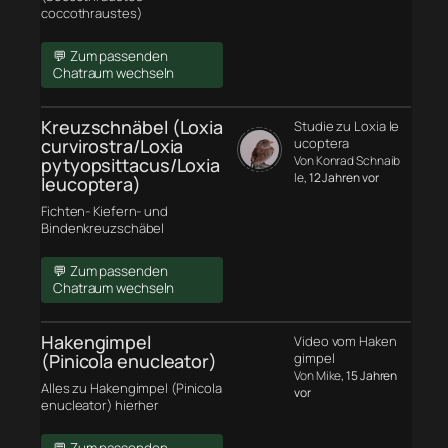
coccothraustes)
💬 Zum passenden
Chatraum wechseln
Kreuzschnäbel (Loxia
Studie zu Loxia le
curvirostra/Loxia
ucoptera
Von Konrad Schnaib
pytyopsittacus/Loxia
le
, 12 Jahren vor
leucoptera)
Fichten- Kiefern- und
Bindenkreuzschäbel
💬 Zum passenden
Chatraum wechseln
Hakengimpel
Video vom Haken
(Pinicola enucleator)
gimpel
Von Mike
, 15 Jahren
Alles zu Hakengimpel (Pinicola
vor
enucleator) hierher