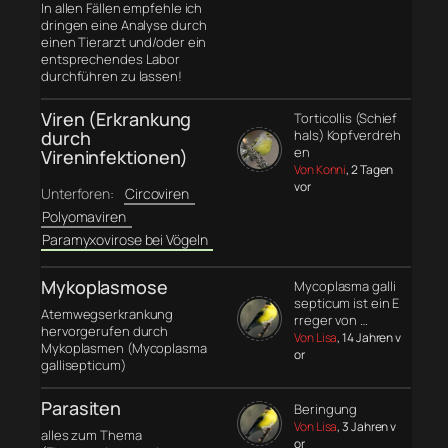
In allen Fällen empfehle ich
dringen eine Analyse durch
einen Tierarzt und/oder ein
entsprechendes Labor
durchführen zu lassen!
Viren (Erkrankung
Torticollis (Schief
durch
hals) Kopfverdreh
en
Vireninfektionen)
Von Konni
, 2 Tagen
vor
Unterforen:
Circoviren
Polyomaviren
Paramyxovirose bei Vögeln
Mykoplasmose
Mycoplasma galli
septicum ist ein E
Atemwegserkrankung
rreger von …
hervorgerufen durch
Von Lisa
, 14 Jahren v
Mykoplasmen (Mycoplasma
or
gallisepticum)
Parasiten
Beringung
Von Lisa
, 3 Jahren v
alles zum Thema
or