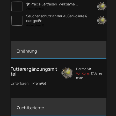
🛠️ Praxis-Leitfaden: Wirksame …
Antworten: 0
Seuchenschutz an der Außenvoliere &
das große…
Antworten: 0
Ernährung
Futterergänzungsmit
Darmo Vit
tel
Von Konni
, 17 Jahre
n vor
Unterforen:
PremPet
Zuchtberichte