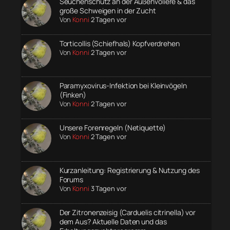
Seuchenschutz an der Außenvoliere & das
große Schweigen in der Zucht
Von
Konni
2 Tagen vor
Torticollis (Schiefhals) Kopfverdrehen
Von
Konni
2 Tagen vor
Paramyxovirus-Infektion bei Kleinvögeln
(Finken)
Von
Konni
2 Tagen vor
Unsere Forenregeln (Netiquette)
Von
Konni
2 Tagen vor
Kurzanleitung: Registrierung & Nutzung des
Forums
Von
Konni
3 Tagen vor
Der Zitronenzeisig (Carduelis citrinella) vor
dem Aus? Aktuelle Daten und das