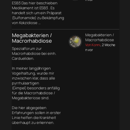
ESB3 Das hier beschieben
Medikament ist ESB3 . Es
handelt sich um ein Präparat
(Sulfonamide) zu Bekämpfung
von Kokzidiose …
Megabakterien /
Megabakterien /
Macrorhabdiose
Macrorhabdiose
Von Konni
, 2 Woche
Spezialforum zur
n vor
Macrorhabdiose bei einh.
Cardueliden.
In meiner langjährigen
Vogelhaltung, wurde mir
inzwischen klar, dass alle
pyrrhulaartigen
(Gimpel) besonders anfällig
für die Macrorhabdiose /
Megabakteriose sind.
Die hier abgegeben
Erfahrungen sollen in erster
Linie helfen die Krankheit
überhaupt zu erkennen.