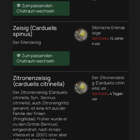
💬 Zum passenden
Chatraum wechseln
Zeisig (Carduelis
Sibirische Erlenze
spinus)
isige
Von Konni
, 14 Jahre
Der Erlenzeisig
n vor
💬 Zum passenden
Chatraum wechseln
Zitronenzeisig
Der Zitronenzeisi
(carduelis citrinella)
g (Carduelis citrin
ella) vor…
Der Zitronenzeisig (Carduelis
Von Konni
, 4 Tagen
citrinella, Syn.: Serinus
vor
citrinella), auch Zitronengirlitz
genannt, ist eine Art aus der
Familie der Finken
(Fringillidae). Früher wurde er
zu den Girlitze (Serinus)
eingeordnet, nach Arnaiz-
Villena et al. (2001) ist er aber