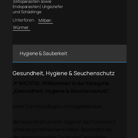
(Ektoparasiten sowie
Endoparasiten) Ungeziefer
und Schädlinge
Unterforen:
Milben
Würmer
Hygiene & Sauberkeit
Gesundheit, Hygiene & Seuchenschutz
📌 WICHTIG: Willkommen in der Kategorie
„Gesundheit, Hygiene & Seuchenschutz“
Liebe Züchterkollegen und Vogelliebhaber,
die Gesundheit unserer Vögel ist das Fundament
unseres gemeinsamen Hobbys. Besonders bei
der anspruchsvollen Zucht von Cardueliden