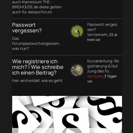
auch Impressum THE-
BIRDHOUSE.de diese gelten
auch für dieses Forum.
Passwort
Passwort verges
vergessen?
sen?
Von Kenneth
, 23 Ja
Das
hren vor
Forumpasswortvergessen,
was nun?
Wie registriere ich
Kurzanleitung: Re
mich? | Wie schreibe
gistrierung & Nut
zung des Fo…
ich einen Beitrag?
Von Konni
, 3 Tagen
hier wird erklärt, wie es geht.
vor