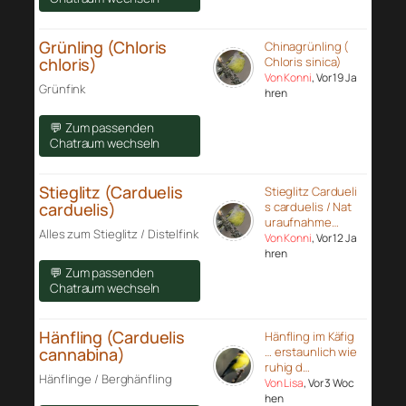
Grünling (Chloris
Chinagrünling (
chloris)
Chloris sinica)
Von Konni
, Vor 19 Ja
Grünfink
hren
💬 Zum passenden
Chatraum wechseln
Stieglitz (Carduelis
Stieglitz Cardueli
carduelis)
s carduelis / Nat
uraufnahme…
Alles zum Stieglitz / Distelfink
Von Konni
, Vor 12 Ja
hren
💬 Zum passenden
Chatraum wechseln
Hänfling (Carduelis
Hänfling im Käfig
cannabina)
… erstaunlich wie
ruhig d…
Hänflinge / Berghänfling
Von Lisa
, Vor 3 Woc
hen