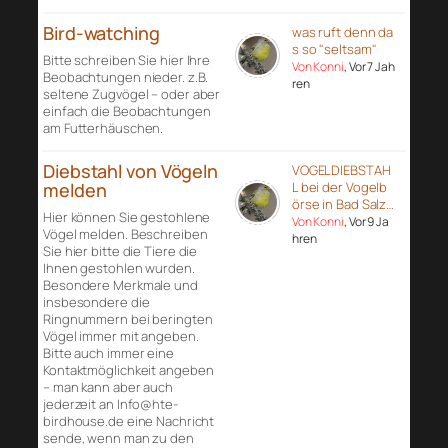
Bird-watching
was ruft denn da
s so "seltsam"
Bitte schreiben Sie hier Ihre
Von Konni
, Vor 7 Jah
Beobachtungen nieder. z.B.
ren
seltene Zugvögel – oder aber
einfach die Beobachtungen
am Futterhäuschen.
Diebstahl von Vögeln
VOGELDIEBSTAH
melden
L bei der Vogelb
örse in Bad Salz…
Hier können Sie gestohlene
Von Konni
, Vor 9 Ja
Vögel melden. Beschreiben
hren
Sie hier bitte die Tiere die
Ihnen gestohlen wurden.
Besondere Merkmale und
insbesondere die
Ringnummern bei beringten
Vögel immer mit angeben.
Bitte auch immer eine
Kontaktmöglichkeit angeben
– man kann aber auch
jederzeit an Info@hte-
birdhouse.de eine Nachricht
sende, wenn man zu den