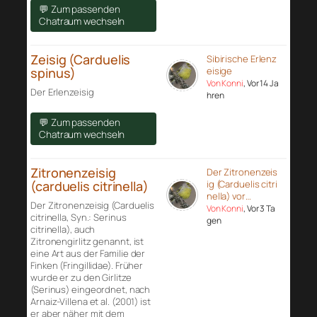
💬 Zum passenden
Chatraum wechseln
Zeisig (Carduelis
Sibirische Erlenz
spinus)
eisige
Von Konni
, Vor 14 Ja
Der Erlenzeisig
hren
💬 Zum passenden
Chatraum wechseln
Zitronenzeisig
Der Zitronenzeis
(carduelis citrinella)
ig (Carduelis citri
nella) vor…
Der Zitronenzeisig (Carduelis
Von Konni
, Vor 3 Ta
citrinella, Syn.: Serinus
gen
citrinella), auch
Zitronengirlitz genannt, ist
eine Art aus der Familie der
Finken (Fringillidae). Früher
wurde er zu den Girlitze
(Serinus) eingeordnet, nach
Arnaiz-Villena et al. (2001) ist
er aber näher mit dem