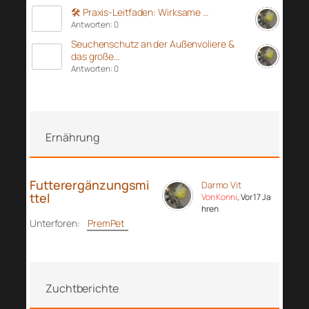
🛠️ Praxis-Leitfaden: Wirksame …
Antworten: 0
Seuchenschutz an der Außenvoliere &
das große…
Antworten: 0
Ernährung
Futterergänzungsmi
Darmo Vit
ttel
Von Konni
, Vor 17 Ja
hren
Unterforen:
PremPet
Zuchtberichte