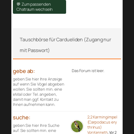
💬 Zum passenden
Chatraum wechseln
Tauschbörse für Cardueliden (Zugang nur
mit Passwort)
gebe ab:
Das Forum ist leer.
geben Sie hier Ihre Anzeige
auf wenn Sie Vögel abgeben
wollen. Sie sollten min. eine
eMail oder Tel. angeben,
damit man ggf. Kontakt zu
Ihnen aufnehmen kann.
suche:
2,2 Karmingimpel
(Carpodacus ery
geben Sie hier Ihre Suche
thrinus)
auf. Sie sollten min. eine
Von Kenneth
, Vor 2