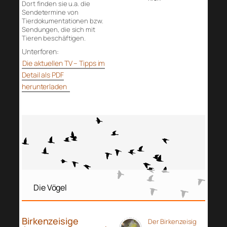
Dort finden sie u.a. die
Sendetermine von
Tierdokumentationen bzw.
Sendungen, die sich mit
Tieren beschäftigen.
Unterforen:
Die aktuellen TV – Tipps im
Detail als PDF
herunterladen
Die Vögel
Birkenzeisige
Der Birkenzeisig