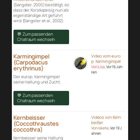
(Sangster, 2000) bestätigt, so
dass der Korsikazeisig nun als
eigenständige Art geführt
wird (Sangster et al., 2002).
💬 Zum passenden
Chatraum wechseln
Karmingimpel
Video vom euro
(Carpodacus
p. Karmingimpel
Von Lisa
, Vor 16 Jah
erythrinus)
ren
Der europ. Karmingimpel
seine Haltung und Zucht.
💬 Zum passenden
Chatraum wechseln
Kernbeisser
Videos von Kern
(Coccothraustes
beißer
Von iskete
, Vor 19 J
coccothra)
ahren
Kernbeisser seine Haltung