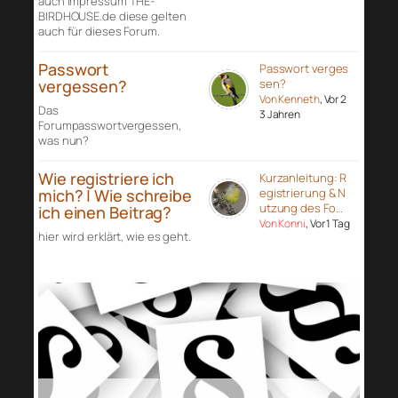
auch Impressum THE-
BIRDHOUSE.de diese gelten
auch für dieses Forum.
Passwort
Passwort verges
vergessen?
sen?
Von Kenneth
, Vor 2
Das
3 Jahren
Forumpasswortvergessen,
was nun?
Wie registriere ich
Kurzanleitung: R
mich? | Wie schreibe
egistrierung & N
utzung des Fo…
ich einen Beitrag?
Von Konni
, Vor 1 Tag
hier wird erklärt, wie es geht.