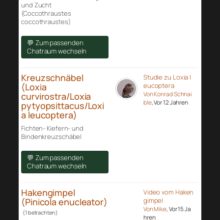
und Zucht
(Coccothraustes
coccothraustes)
💬 Zum passenden
Chatraum wechseln
Kreuzschnäbel
Studie zu Loxia l
(Loxia
eucoptera
Von Konrad Schnai
curvirostra/Loxia
ble
, Vor 12 Jahren
pytyopsittacus/Loxi
a leucoptera)
Fichten- Kiefern- und
Bindenkreuzschäbel
💬 Zum passenden
Chatraum wechseln
Hakengimpel
Video vom Haken
(Pinicola enucleator)
gimpel
Von Mike
, Vor 15 Ja
(1 betrachten)
hren