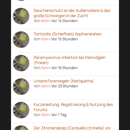
Seuchenschutz an der Außenvoliere & das
große Schweigen in der Zucht
Von
Konni
Vor 14 Stunden
Torticollis (Schiefhals) Kopfverdrehen
Von
Konni
Vor 15 Stunden
Paramyxovirus-Infektion bei Kleinvögeln
(Finken)
Von
Konni
Vor 16 Stunden
Unsere Forenregeln (Netiquette)
Von
Konni
Vor 23 Stunden
Kurzanleitung: Registrierung & Nutzung des
Forums
Von
Konni
Vor 1 Tag
Der Zitronenzeisig (Carduelis citrinella) vor