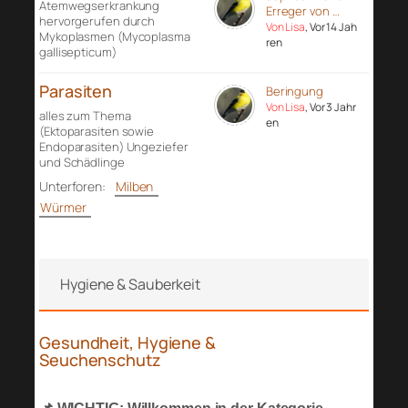
Atemwegserkrankung
Erreger von …
hervorgerufen durch
Von Lisa
, Vor 14 Jah
Mykoplasmen (Mycoplasma
ren
gallisepticum)
Parasiten
Beringung
Von Lisa
, Vor 3 Jahr
alles zum Thema
en
(Ektoparasiten sowie
Endoparasiten) Ungeziefer
und Schädlinge
Unterforen:
Milben
Würmer
Hygiene & Sauberkeit
Gesundheit, Hygiene &
Seuchenschutz