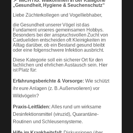
📌 WICHTIG: Willkommen in der Kategorie
„Gesundheit, Hygiene & Seuchenschutz“
Liebe Züchterkollegen und Vogelliebhaber,
die Gesundheit unserer Vögel ist das
Fundament unseres gemeinsamen Hobbys.
Besonders bei der anspruchsvollen Zucht von
Cardueliden entscheiden oft Kleinigkeiten im
Alltag darüber, ob ein Bestand gesund bleibt
oder eine folgenschwere Infektion ausbricht.
Diese Kategorie soll ein sicherer Ort für den
fachlichen und ehrlichen Austausch sein. Hier
ist Platz für:
Erfahrungsberichte & Vorsorge:
Wie schützt
ihr eure Anlagen (z. B. Außenvolieren) vor
Wildvögeln?
Praxis-Leitfäden:
Alles rund um wirksame
Desinfektionsmittel (viruzid), Quarantäne-
Routinen und Schleusensysteme.
Hilfe im Krankheitsfall:
Diskussionen über