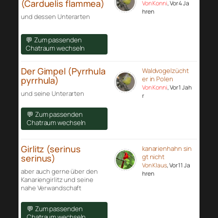
(Carduelis flammea)
Von Konni
, Vor 4 Ja
hren
und dessen Unterarten
💬 Zum passenden
Chatraum wechseln
Der Gimpel (Pyrrhula
Waldvogelzücht
pyrrhula)
er in Polen
Von Konni
, Vor 1 Jah
und seine Unterarten
r
💬 Zum passenden
Chatraum wechseln
Girlitz (serinus
kanarienhahn sin
serinus)
gt nicht
Von Klaus
, Vor 11 Ja
aber auch gerne über den
hren
Kanariengirlitz und seine
nahe Verwandschaft
💬 Zum passenden
Chatraum wechseln