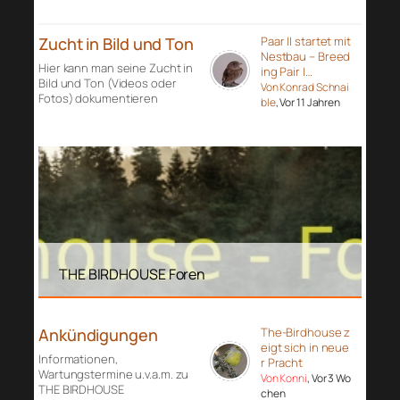
Zucht in Bild und Ton
Paar II startet mit
Nestbau – Breed
Hier kann man seine Zucht in
ing Pair I…
Bild und Ton (Videos oder
Von Konrad Schnai
Fotos) dokumentieren
ble
, Vor 11 Jahren
THE BIRDHOUSE Foren
Ankündigungen
The-Birdhouse z
eigt sich in neue
Informationen,
r Pracht
Wartungstermine u.v.a.m. zu
Von Konni
, Vor 3 Wo
THE BIRDHOUSE
chen