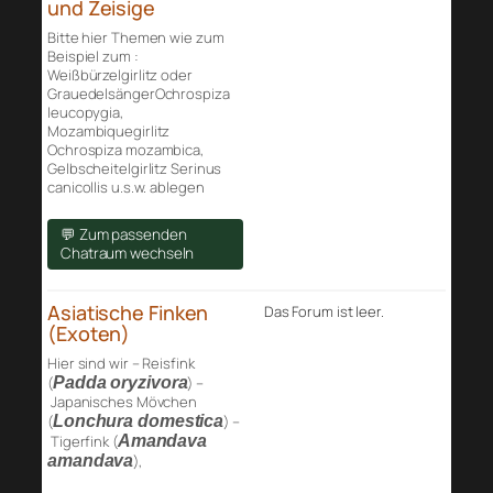
und Zeisige
Bitte hier Themen wie zum
Beispiel zum :
Weißbürzelgirlitz oder
GrauedelsängerOchrospiza
leucopygia,
Mozambiquegirlitz
Ochrospiza mozambica,
Gelbscheitelgirlitz Serinus
canicollis u.s.w. ablegen
💬 Zum passenden
Chatraum wechseln
Asiatische Finken
Das Forum ist leer.
(Exoten)
Hier sind wir – Reisfink
(
Padda oryzivora
) –
Japanisches Mövchen
(
Lonchura domestica
) –
Tigerfink (
Amandava
amandava
),