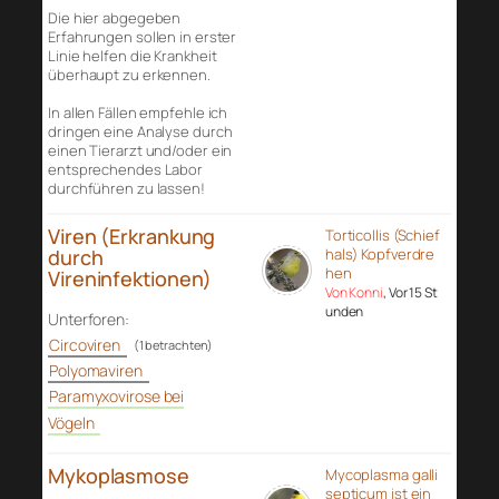
Die hier abgegeben
Erfahrungen sollen in erster
Linie helfen die Krankheit
überhaupt zu erkennen.
In allen Fällen empfehle ich
dringen eine Analyse durch
einen Tierarzt und/oder ein
entsprechendes Labor
durchführen zu lassen!
Viren (Erkrankung
Torticollis (Schief
durch
hals) Kopfverdre
hen
Vireninfektionen)
Von Konni
, Vor 15 St
unden
Unterforen:
Circoviren
(1 betrachten)
Polyomaviren
Paramyxovirose bei
Vögeln
Mykoplasmose
Mycoplasma galli
septicum ist ein