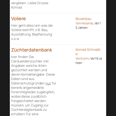
vergeben. Liebe Grüsse
Konrad
Voliere
Boxenbau
Von neoandy
, Vor 1
Hier geht alles rein was die
5 Jahren
Voliere betrifft. z.B. Bau,
Ausstattung, Bepflanzung
u.s.w.
Züchterdatenbank
Konrad Schnaibl
e
hier finden Sie
Von Konni
, Vor 19 Ja
Carduelidenzüchter inkl.
hren
Angaben welche Arten
gezüchtet werden und
deren Kontaktangabe. Diese
Daten sind aus
Datenschutzgründen
nur
für
bereits angemeldete
Forenmitglieder zugängllich,
wobei diese zusätzlich
freigeschaltet werden
müssen, um Zugang zur
Züchterdagtenbank zu
erhalten! Für eine