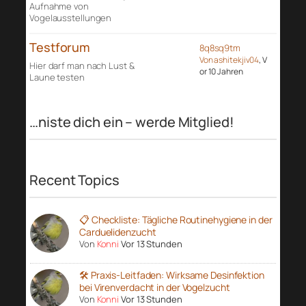
Aufnahme von
Vogelausstellungen
Testforum
8q8sq9tm
Von ashitekjiv04
, V
Hier darf man nach Lust &
or 10 Jahren
Laune testen
…niste dich ein – werde Mitglied!
Recent Topics
📋 Checkliste: Tägliche Routinehygiene in der
Carduelidenzucht
Von
Konni
Vor 13 Stunden
🛠️ Praxis-Leitfaden: Wirksame Desinfektion
bei Virenverdacht in der Vogelzucht
Von
Konni
Vor 13 Stunden