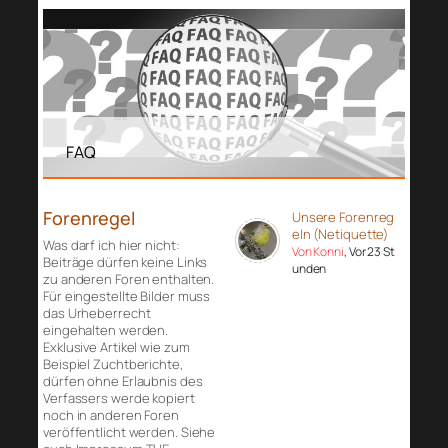
FAQ
Forenregel
Unsere Forenreg
eln (Netiquette)
Was darf ich hier nicht:
Von Konni
, Vor 23 St
Beiträge dürfen keine Links
unden
zu anderen Foren enthalten.
Für eingestellte Bilder muss
das Urheberrecht
eingehalten werden.
Exklusive Artikel wie zum
Beispiel Zuchtberichte,
dürfen ohne Erlaubnis des
Verfassers werde kopiert
noch in anderen Foren
veröffentlicht werden. Siehe