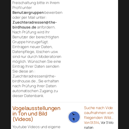
Freischaltung bitte in Ihrem
Profil unter
Benutzergruppen
bewerben
oder per Mail unter:
Zuechteradressen@the-
birdhouse.de
anfordern.
Nach Prüfung wird Ihr
Benutzer der berechtigten
Gruppe hinzugefügt.
Eintragen neuer Daten,
Datenpflege, löschen usw.
sind nur durch Moderatoren
möglich. Wünschen Sie eine
Eintrag Ihrer Daten senden
Sie diese an :
Zuechteradressen@the-
birdhouse.de , Sie erhalten
nach Prüfung Ihrer Daten
automatischen Zugang zu
dieser Datenbank.
Vogelausstellungen
Suche nach Vide
in Ton und Bild
oaufnahmen von
fliegenden Wild…
(Videos)
Von St3ll4
, Vor 3 Mo
Youtube Videos und eigene
naten