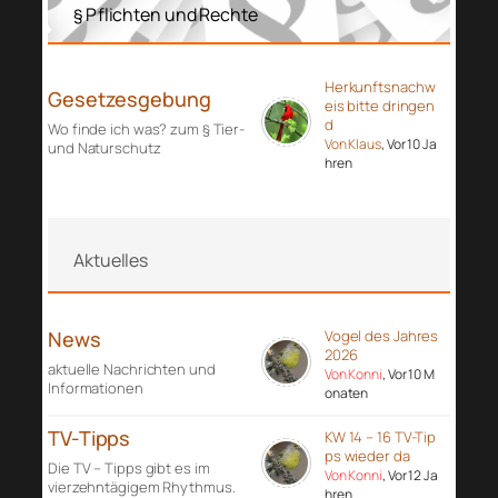
§ Pflichten und Rechte
Herkunftsnachw
Gesetzesgebung
eis bitte dringen
d
Wo finde ich was? zum § Tier-
Von Klaus
, Vor 10 Ja
und Naturschutz
hren
Aktuelles
News
Vogel des Jahres
2026
aktuelle Nachrichten und
Von Konni
, Vor 10 M
Informationen
onaten
TV-Tipps
KW 14 – 16 TV-Tip
ps wieder da
Die TV – Tipps gibt es im
Von Konni
, Vor 12 Ja
vierzehntägigem Rhythmus.
hren