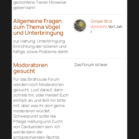
gestohlene Tieren Hinweise
geben kann.
Allgemeine Fragen
Gimpel Brut
zum Thema Vögel
Von Konni
, Vor 1 Jah
und Unterbringung
r
zur Haltung, Unterbringung,
Einrichtung der Volieren und
Käfige, sowie Probleme damit
Modoratoren
Das Forum ist leer.
gesucht
Für das Birdhouse Forum
werden noch Moderatoren
gesucht. Lust darauf, dann
schreib mir, oder meldet Euch
einfach an und teilt mir bitte
mit, über was ihr dort gerne
moderieren würdet.
Schwerpunkt sollte die
Pflege, Haltung und Zucht
von Cardueliden sein. Ich
werde dann die
entsprechenden Rechte