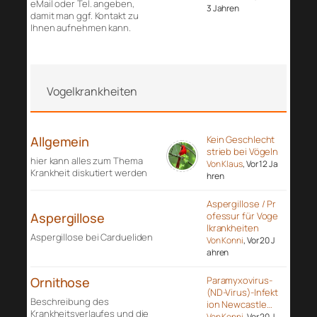
eMail oder Tel. angeben,
3 Jahren
damit man ggf. Kontakt zu
Ihnen aufnehmen kann.
Vogelkrankheiten
Allgemein
Kein Geschlecht
strieb bei Vögeln
hier kann alles zum Thema
Von Klaus
, Vor 12 Ja
Krankheit diskutiert werden
hren
Aspergillose / Pr
Aspergillose
ofessur für Voge
lkrankheiten
Aspergillose bei Cardueliden
Von Konni
, Vor 20 J
ahren
Ornithose
Paramyxovirus-
(ND-Virus)-Infekt
Beschreibung des
ion Newcastle…
Krankheitsverlaufes und die
Von Konni
, Vor 20 J