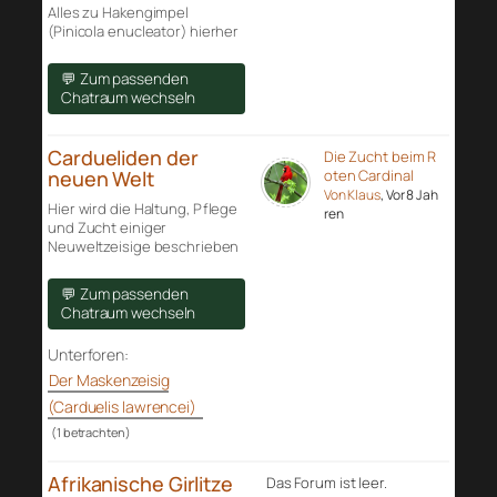
Alles zu Hakengimpel
(Pinicola enucleator) hierher
💬 Zum passenden
Chatraum wechseln
Cardueliden der
Die Zucht beim R
neuen Welt
oten Cardinal
Von Klaus
, Vor 8 Jah
Hier wird die Haltung, Pflege
ren
und Zucht einiger
Neuweltzeisige beschrieben
💬 Zum passenden
Chatraum wechseln
Unterforen:
Der Maskenzeisig
(Carduelis lawrencei)
(1 betrachten)
Afrikanische Girlitze
Das Forum ist leer.