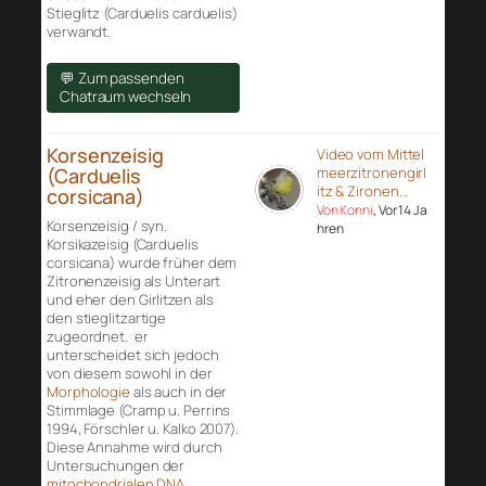
Stieglitz (Carduelis carduelis)
verwandt.
💬 Zum passenden
Chatraum wechseln
Korsenzeisig
Video vom Mittel
(Carduelis
meerzitronengirl
itz & Zironen…
corsicana)
Von Konni
, Vor 14 Ja
Korsenzeisig / syn.
hren
Korsikazeisig (Carduelis
corsicana) wurde früher dem
Zitronenzeisig als Unterart
und eher den Girlitzen als
den stieglitzartige
zugeordnet. er
unterscheidet sich jedoch
von diesem sowohl in der
Morphologie
als auch in der
Stimmlage (Cramp u. Perrins
1994, Förschler u. Kalko 2007).
Diese Annahme wird durch
Untersuchungen der
mitochondrialen DNA