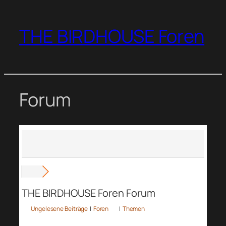
Zum
Inhalt
THE BIRDHOUSE Foren
springen
Forum
THE BIRDHOUSE Foren Forum
Ungelesene Beiträge
|
Foren
|
Themen