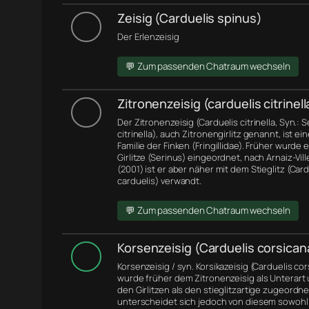
Zeisig (Carduelis spinus)
Der Erlenzeisig
💬 Zum passenden Chatraum wechseln
Zitronenzeisig (carduelis citrinell
Der Zitronenzeisig (Carduelis citrinella, Syn.: 
citrinella), auch Zitronengirlitz genannt, ist ei
Familie der Finken (Fringillidae). Früher wurde 
Girlitze (Serinus) eingeordnet, nach Arnaiz-Ville
(2001) ist er aber näher mit dem Stieglitz (Card
carduelis) verwandt.
💬 Zum passenden Chatraum wechseln
Korsenzeisig (Carduelis corsican
Korsenzeisig / syn. Korsikazeisig (Carduelis co
wurde früher dem Zitronenzeisig als Unterart
den Girlitzen als den stieglitzartige zugeordne
unterscheidet sich jedoch von diesem sowohl 