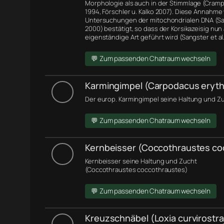
Morphologie
als auch in der Stimmlage (Cramp 
1994, Förschler u. Kalko 2007). Diese Annahme
Untersuchungen der
mitochondrialen DNA
(Sa
2000) bestätigt, so dass der Korsikazeisig nun 
eigenständige Art geführt wird (Sangster et al.
💬 Zum passenden Chatraum wechseln
Karmingimpel (Carpodacus eryth
Der europ. Karmingimpel seine Haltung und Zu
💬 Zum passenden Chatraum wechseln
Kernbeisser (Coccothraustes co
Kernbeisser seine Haltung und Zucht
(Coccothraustes coccothraustes)
💬 Zum passenden Chatraum wechseln
Kreuzschnäbel (Loxia curvirostra