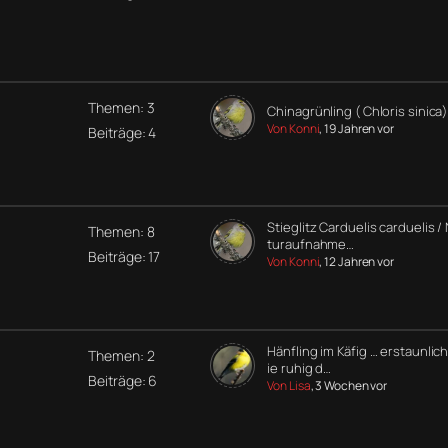
Themen: 3
Chinagrünling ( Chloris sinica)
Von Konni
, 19 Jahren vor
Beiträge: 4
Stieglitz Carduelis carduelis /
Themen: 8
turaufnahme…
Beiträge: 17
Von Konni
, 12 Jahren vor
Hänfling im Käfig … erstaunlic
Themen: 2
ie ruhig d…
Beiträge: 6
Von Lisa
, 3 Wochen vor