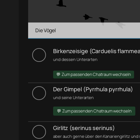
Die Vögel
Birkenzeisige (Carduelis flamme
und dessen Unterarten
💬 Zum passenden Chatraum wechseln
Der Gimpel (Pyrrhula pyrrhula)
und seine Unterarten
💬 Zum passenden Chatraum wechseln
Girlitz (serinus serinus)
aber auch gerne über den Kanariengirlitz und