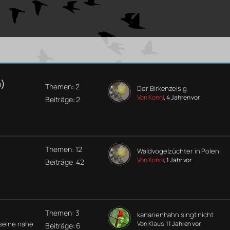
a)
Themen: 2
Der Birkenzeisig
Von Konni
, 4 Jahren vor
Beiträge: 2
Themen: 12
Waldvogelzüchter in Polen
Von Konni
, 1 Jahr vor
Beiträge: 42
Themen: 3
kanarienhahn singt nicht
 seine nahe
Von Klaus
, 11 Jahren vor
Beiträge: 6