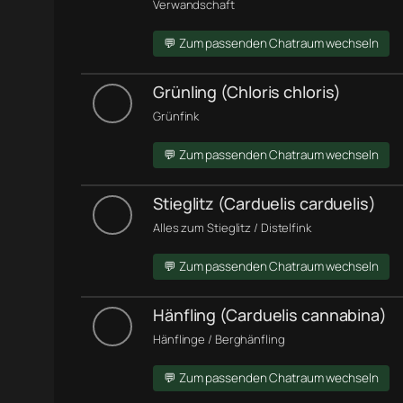
Verwandschaft
💬 Zum passenden Chatraum wechseln
Grünling (Chloris chloris)
Grünfink
💬 Zum passenden Chatraum wechseln
Stieglitz (Carduelis carduelis)
Alles zum Stieglitz / Distelfink
💬 Zum passenden Chatraum wechseln
Hänfling (Carduelis cannabina)
Hänflinge / Berghänfling
💬 Zum passenden Chatraum wechseln