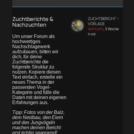
Zuchtberichte &
ZUCHTBERICHT –
Nachzuchten
VORLAGE
Von Konni
, 3 Woche
n vor
Um unser Forum als
hochwertiges
Nachschlagewerk
aufzubauen, bitten wir
dich, für deine
Zuchtberichte die
folgende Struktur zu
nutzen. Kopiere diesen
Text einfach, erstelle ein
neues Thema in der
passenden Vogel-
Kategorie und fülle die
Daten mit deinen eigenen
Erfahrungen aus.
Tipp: Fotos von der Balz,
dem Nestbau, den Eiern
und den Jungvögeln
machen deinen Bericht
erst richtig spannend!