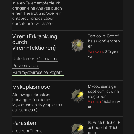
In allen Fällen empfehle ich
dringen eine Analyse durch
einen Tierarzt und/oder ein
entsprechendes Labor
durchführen zu lassen!
Viren (Erkrankung
Torticollis (Schief
durch
hals) Kopfverdreh
en
Vireninfektionen)
Von Konni
, 3 Tagen
vor
Unterforen:
Circoviren
Polyomaviren
Paramyxovirose bei Vögeln
Mykoplasmose
Mycoplasma galli
septicum ist ein E
Atemwegserkrankung
rreger von …
hervorgerufen durch
Von Lisa
, 14 Jahren v
Mykoplasmen (Mycoplasma
or
gallisepticum)
Parasiten
📝 Ausführlicher F
achbericht: Trich
alles zum Thema
omo…