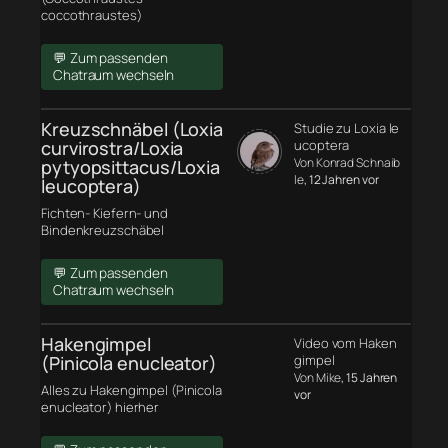
coccothraustes)
💬 Zum passenden
Chatraum wechseln
Kreuzschnäbel (Loxia
Studie zu Loxia le
curvirostra/Loxia
ucoptera
Von Konrad Schnaib
pytyopsittacus/Loxia
le
, 12 Jahren vor
leucoptera)
Fichten- Kiefern- und
Bindenkreuzschäbel
💬 Zum passenden
Chatraum wechseln
Hakengimpel
Video vom Haken
(Pinicola enucleator)
gimpel
Von Mike
, 15 Jahren
Alles zu Hakengimpel (Pinicola
vor
enucleator) hierher