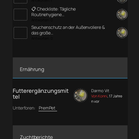
Antworten: 1
📋 Checkliste: Tägliche
Routinehygiene…
Antworten: 0
Seuchenschutz an der Außenvoliere &
das große…
Antworten: 0
Ernährung
Futterergänzungsmit
Darmo Vit
tel
Von Konni
, 17 Jahre
n vor
Unterforen:
PremPet
Zuchtberichte