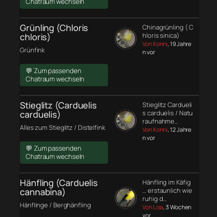
Chatraum wechseln
Grünling (Chloris
Chinagrünling ( C
chloris)
hloris sinica)
Von Konni
, 19 Jahre
Grünfink
n vor
💬 Zum passenden
Chatraum wechseln
Stieglitz (Carduelis
Stieglitz Cardueli
carduelis)
s carduelis / Natu
raufnahme…
Alles zum Stieglitz / Distelfink
Von Konni
, 12 Jahre
n vor
💬 Zum passenden
Chatraum wechseln
Hänfling (Carduelis
Hänfling im Käfig
cannabina)
… erstaunlich wie
ruhig d…
Hänflinge / Berghänfling
Von Lisa
, 3 Wochen
vor