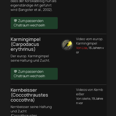
dass der Korsikazeisig nun als
eigenständige Art geführt
wird (Sangster et al., 2002).
💬 Zum passenden
Chatraum wechseln
Karmingimpel
Video vom europ.
(Carpodacus
Karmingimpel
Von Lisa
, 16 Jahren v
erythrinus)
or
Der europ. Karmingimpel
seine Haltung und Zucht.
💬 Zum passenden
Chatraum wechseln
Kernbeisser
Videos von Kernb
(Coccothraustes
eißer
Von iskete
, 19 Jahre
coccothra)
n vor
Kernbeisser seine Haltung
und Zucht
(Coccothraustes