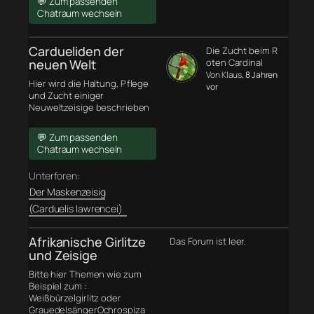
💬 Zum passenden
Chatraum wechseln
Cardueliden der
Die Zucht beim R
neuen Welt
oten Cardinal
Von Klaus
, 8 Jahren
Hier wird die Haltung, Pflege
vor
und Zucht einiger
Neuweltzeisige beschrieben
💬 Zum passenden
Chatraum wechseln
Unterforen:
Der Maskenzeisig
(Carduelis lawrencei)
Afrikanische Girlitze
Das Forum ist leer.
und Zeisige
Bitte hier Themen wie zum
Beispiel zum :
Weißbürzelgirlitz oder
GrauedelsängerOchrospiza