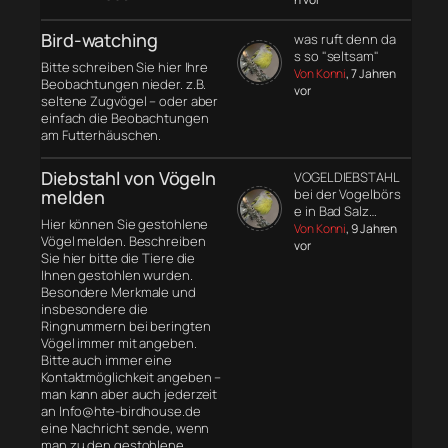
Bird-watching
was ruft denn da
s so "seltsam"
Bitte schreiben Sie hier Ihre
Von Konni
, 7 Jahren
Beobachtungen nieder. z.B.
vor
seltene Zugvögel – oder aber
einfach die Beobachtungen
am Futterhäuschen.
Diebstahl von Vögeln
VOGELDIEBSTAHL
melden
bei der Vogelbörs
e in Bad Salz…
Hier können Sie gestohlene
Von Konni
, 9 Jahren
Vögel melden. Beschreiben
vor
Sie hier bitte die Tiere die
Ihnen gestohlen wurden.
Besondere Merkmale und
insbesondere die
Ringnummern bei beringten
Vögel immer mit angeben.
Bitte auch immer eine
Kontaktmöglichkeit angeben –
man kann aber auch jederzeit
an Info@hte-birdhouse.de
eine Nachricht sende, wenn
man zu den gestohlene