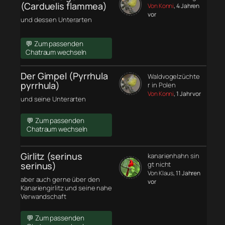
(Carduelis flammea)
Von Konni
, 4 Jahren
vor
und dessen Unterarten
💬 Zum passenden
Chatraum wechseln
Der Gimpel (Pyrrhula
Waldvogelzüchte
pyrrhula)
r in Polen
Von Konni
, 1 Jahr vor
und seine Unterarten
💬 Zum passenden
Chatraum wechseln
Girlitz (serinus
kanarienhahn sin
serinus)
gt nicht
Von Klaus
, 11 Jahren
aber auch gerne über den
vor
Kanariengirlitz und seine nahe
Verwandschaft
💬 Zum passenden