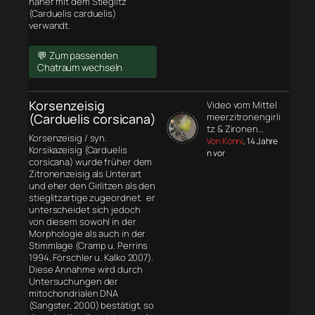
näher mit dem Stieglitz
(Carduelis carduelis)
verwandt.
💬 Zum passenden
Chatraum wechseln
Korsenzeisig
Video vom Mittel
(Carduelis corsicana)
meerzitronengirli
tz & Zironen…
Korsenzeisig / syn.
Von Konni
, 14 Jahre
Korsikazeisig (Carduelis
n vor
corsicana) wurde früher dem
Zitronenzeisig als Unterart
und eher den Girlitzen als den
stieglitzartige zugeordnet. er
unterscheidet sich jedoch
von diesem sowohl in der
Morphologie
als auch in der
Stimmlage (Cramp u. Perrins
1994, Förschler u. Kalko 2007).
Diese Annahme wird durch
Untersuchungen der
mitochondrialen DNA
(Sangster, 2000) bestätigt, so