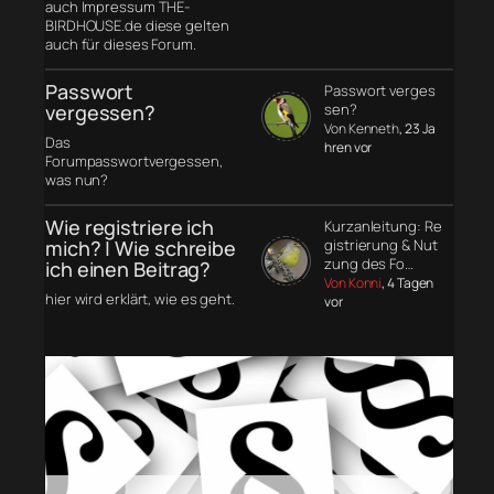
auch Impressum THE-
BIRDHOUSE.de diese gelten
auch für dieses Forum.
Passwort
Passwort verges
vergessen?
sen?
Von Kenneth
, 23 Ja
Das
hren vor
Forumpasswortvergessen,
was nun?
Wie registriere ich
Kurzanleitung: Re
mich? | Wie schreibe
gistrierung & Nut
zung des Fo…
ich einen Beitrag?
Von Konni
, 4 Tagen
hier wird erklärt, wie es geht.
vor