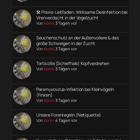
🛠️ Praxis-Leitfaden: Wirksame Desinfektion bei
Virenverdacht in der Vogelzucht
Von
Konni
3 Tagen vor
Seuchenschutz an der Außenvoliere & das
große Schweigen in der Zucht
Von
Konni
3 Tagen vor
Torticollis (Schiefhals) Kopfverdrehen
Von
Konni
3 Tagen vor
Paramyxovirus-Infektion bei Kleinvögeln
(Finken)
Von
Konni
3 Tagen vor
Unsere Forenregeln (Netiquette)
Von
Konni
4 Tagen vor