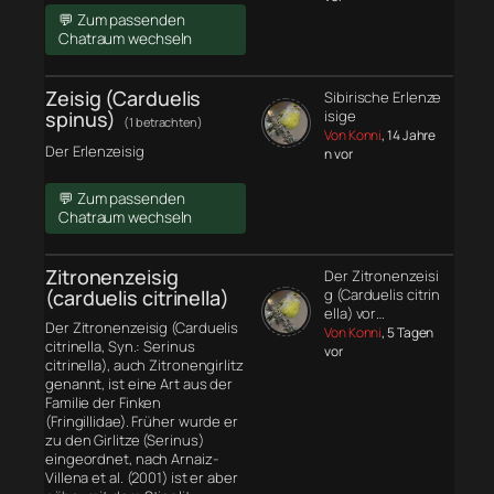
💬 Zum passenden
Chatraum wechseln
Zeisig (Carduelis
Sibirische Erlenze
spinus)
isige
(1 betrachten)
Von Konni
, 14 Jahre
Der Erlenzeisig
n vor
💬 Zum passenden
Chatraum wechseln
Zitronenzeisig
Der Zitronenzeisi
(carduelis citrinella)
g (Carduelis citrin
ella) vor…
Der Zitronenzeisig (Carduelis
Von Konni
, 5 Tagen
citrinella, Syn.: Serinus
vor
citrinella), auch Zitronengirlitz
genannt, ist eine Art aus der
Familie der Finken
(Fringillidae). Früher wurde er
zu den Girlitze (Serinus)
eingeordnet, nach Arnaiz-
Villena et al. (2001) ist er aber