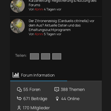
Kurzanleitung: Registrierung & Nutzung des
Forums
Von
Konni
4 Tagen vor
Der Zitronenzeisig (Carduelis citrinella) vor
dem Aus? Aktuelle Daten und das
Erhaltungszuchtprogramm
Von
Konni
5 Tagen vor
Teilen:
Forum Information
55
Foren
388
Themen
671
Beiträge
44
Online
170
Mitglieder