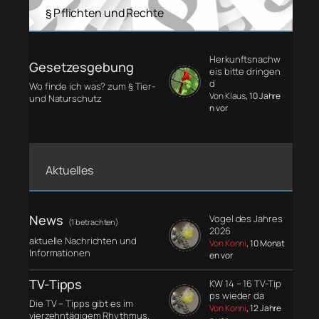
§ Pflichten und Rechte
Herkunftsnachw
Gesetzesgebung
eis bitte dringen
d
Wo finde ich was? zum § Tier-
Von Klaus
, 10 Jahre
und Naturschutz
n vor
Aktuelles
News
Vogel des Jahres
(1 betrachten)
2026
aktuelle Nachrichten und
Von Konni
, 10 Monat
Informationen
en vor
TV-Tipps
KW 14 – 16 TV-Tip
ps wieder da
Die TV – Tipps gibt es im
Von Konni
, 12 Jahre
vierzehntägigem Rhythmus.