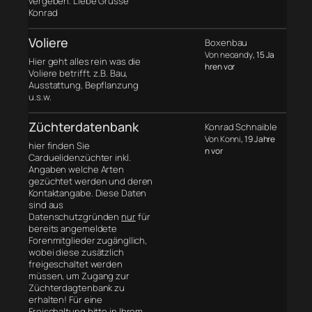
vergeben. Liebe Grüsse
Konrad
Voliere
Boxenbau
Von neoandy
, 15 Ja
Hier geht alles rein was die
hren vor
Voliere betrifft. z.B. Bau,
Ausstattung, Bepflanzung
u.s.w.
Züchterdatenbank
Konrad Schnaible
Von Konni
, 19 Jahre
hier finden Sie
n vor
Carduelidenzüchter inkl.
Angaben welche Arten
gezüchtet werden und deren
Kontaktangabe. Diese Daten
sind aus
Datenschutzgründen
nur
für
bereits angemeldete
Forenmitglieder zugängllich,
wobei diese zusätzlich
freigeschaltet werden
müssen, um Zugang zur
Züchterdagtenbank zu
erhalten! Für eine
Freischaltung bitte in Ihrem