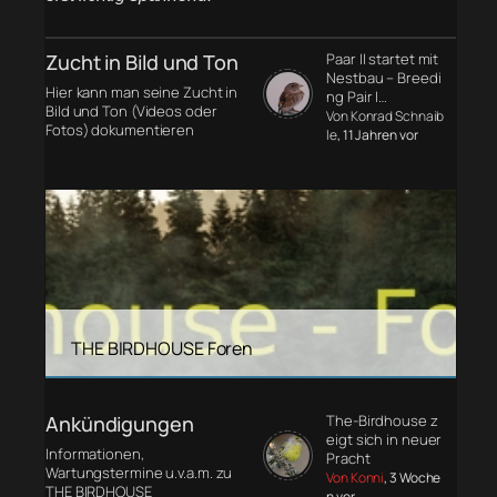
Zucht in Bild und Ton
Paar II startet mit
Nestbau – Breedi
Hier kann man seine Zucht in
ng Pair I…
Bild und Ton (Videos oder
Von Konrad Schnaib
Fotos) dokumentieren
le
, 11 Jahren vor
THE BIRDHOUSE Foren
Ankündigungen
The-Birdhouse z
eigt sich in neuer
Informationen,
Pracht
Wartungstermine u.v.a.m. zu
Von Konni
, 3 Woche
THE BIRDHOUSE
n vor