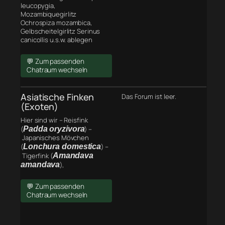
leucopygia,
Mozambiquegirlitz
Ochrospiza mozambica,
Gelbscheitelgirlitz Serinus
canicollis u.s.w. ablegen
💬 Zum passenden
Chatraum wechseln
Asiatische Finken
Das Forum ist leer.
(Exoten)
Hier sind wir – Reisfink
(
Padda oryzivora
) –
Japanisches Mövchen
(
Lonchura domestica
) –
Tigerfink (
Amandava
amandava
),
💬 Zum passenden
Chatraum wechseln