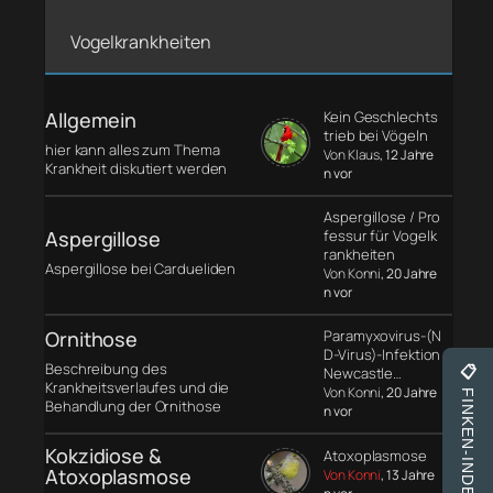
Vogelkrankheiten
Allgemein
Kein Geschlechts
trieb bei Vögeln
hier kann alles zum Thema
Von Klaus
, 12 Jahre
Krankheit diskutiert werden
n vor
Aspergillose / Pro
Aspergillose
fessur für Vogelk
rankheiten
Aspergillose bei Cardueliden
Von Konni
, 20 Jahre
n vor
Ornithose
Paramyxovirus-(N
D-Virus)-Infektion
Beschreibung des
📋
Newcastle…
Krankheitsverlaufes und die
Von Konni
, 20 Jahre
FINKEN-INDEX
Behandlung der Ornithose
n vor
Kokzidiose &
Atoxoplasmose
Atoxoplasmose
Von Konni
, 13 Jahre