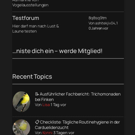
Vogelausstellungen
Testforum
8q8sq9tm
Von ashitekjiv04
, 1
Hier darf man nach Lust &
0 Jahren vor
Laune testen
…niste dich ein – werde Mitglied!
Recent Topics
📝 Ausführlicher Fachbericht: Trichomonaden
bei Finken
Von
Lisa
1 Tag vor
📋 Checkliste: Tägliche Routinehygiene in der
Carduelidenzucht
Von
Konni
3 Tagen vor