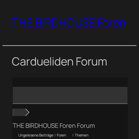
Zum
Inhalt
THE BIRDHOUSE Foren
springen
Cardueliden Forum
THE BIRDHOUSE Foren Forum
Ungelesene Beiträge
|
Foren
|
Themen