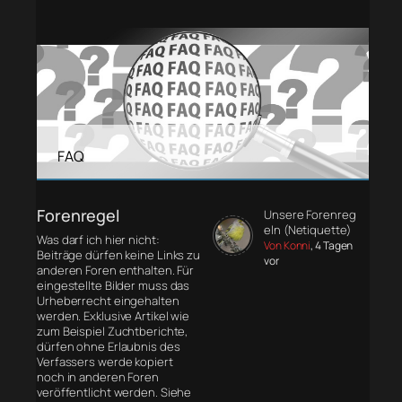
FAQ
Forenregel
Unsere Forenreg
eln (Netiquette)
Was darf ich hier nicht:
Von Konni
, 4 Tagen
Beiträge dürfen keine Links zu
vor
anderen Foren enthalten. Für
eingestellte Bilder muss das
Urheberrecht eingehalten
werden. Exklusive Artikel wie
zum Beispiel Zuchtberichte,
dürfen ohne Erlaubnis des
Verfassers werde kopiert
noch in anderen Foren
veröffentlicht werden. Siehe