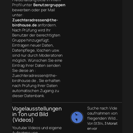
Profil unter
Benutzergruppen
bewerben oder per Mail
unter:
Zuechteradressen@the-
birdhouse.de
anfordern.
Nach Prüfung wird Ihr
Benutzer der berechtigten
Gruppe hinzugefügt.
Eintragen neuer Daten,
Datenpflege, löschen usw.
sind nur durch Moderatoren
möglich. Wünschen Sie eine
Eintrag Ihrer Daten senden
Sie diese an :
Zuechteradressen@the-
birdhouse.de , Sie erhalten
nach Prüfung Ihrer Daten
automatischen Zugang zu
dieser Datenbank.
Vogelausstellungen
Suche nach Vide
in Ton und Bild
oaufnahmen von
fliegenden Wild…
(Videos)
Von St3ll4
, 3 Monat
Youtube Videos und eigene
en vor
Aufnahme von