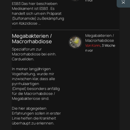
n vor
ESB3 Das hier beschieben
Medikament ist ESB3 . Es
handelt sich um ein Präparat
(Sulfonamide) zu Bekämpfung
von Kokzidiose …
Megabakterien /
Megabakterien /
Macrorhabdiose
Macrorhabdiose
Von Konni
, 3 Woche
Spezialforum zur
n vor
Macrorhabdiose bei einh.
Cardueliden.
In meiner langjährigen
Vogelhaltung, wurde mir
inzwischen klar, dass alle
pyrrhulaartigen
(Gimpel) besonders anfällig
für die Macrorhabdiose /
Megabakteriose sind.
Die hier abgegeben
Erfahrungen sollen in erster
Linie helfen die Krankheit
überhaupt zu erkennen.