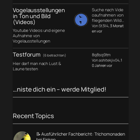
Vogelausstellungen
Suche nach Vide
in Ton und Bild
oaufnahmen von
fliegenden Wild…
(Videos)
Von St3ll4
, 3 Monat
Youtube Videos und eigene
en vor
Aufnahme von
Vogelausstellungen
Testforum
8q8sq9tm
(6 betrachten)
Von ashitekjiv04
, 1
Hier darf man nach Lust &
0 Jahren vor
Laune testen
…niste dich ein – werde Mitglied!
Recent Topics
📝 Ausführlicher Fachbericht: Trichomonaden
bei Finken