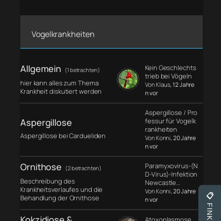
Vogelkrankheiten
Allgemein
Kein Geschlechts
(1 betrachten)
trieb bei Vögeln
hier kann alles zum Thema
Von Klaus
, 12 Jahre
Krankheit diskutiert werden
n vor
Aspergillose / Pro
Aspergillose
fessur für Vogelk
rankheiten
Aspergillose bei Cardueliden
Von Konni
, 20 Jahre
n vor
Ornithose
Paramyxovirus-(N
(2 betrachten)
D-Virus)-Infektion
Beschreibung des
Newcastle…
Krankheitsverlaufes und die
Von Konni
, 20 Jahre
📋
Behandlung der Ornithose
n vor
Kokzidiose &
Atoxoplasmose