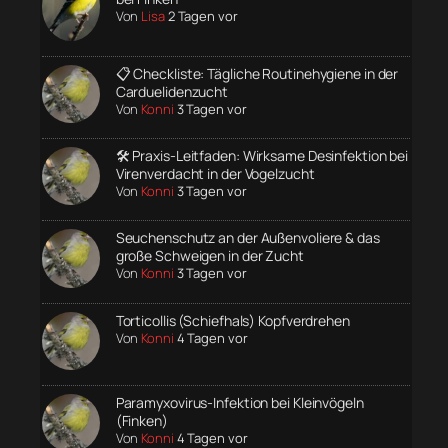
Von
Lisa
2 Tagen vor
📋 Checkliste: Tägliche Routinehygiene in der
Carduelidenzucht
Von
Konni
3 Tagen vor
🛠️ Praxis-Leitfaden: Wirksame Desinfektion bei
Virenverdacht in der Vogelzucht
Von
Konni
3 Tagen vor
Seuchenschutz an der Außenvoliere & das
große Schweigen in der Zucht
Von
Konni
3 Tagen vor
Torticollis (Schiefhals) Kopfverdrehen
Von
Konni
4 Tagen vor
Paramyxovirus-Infektion bei Kleinvögeln
(Finken)
Von
Konni
4 Tagen vor