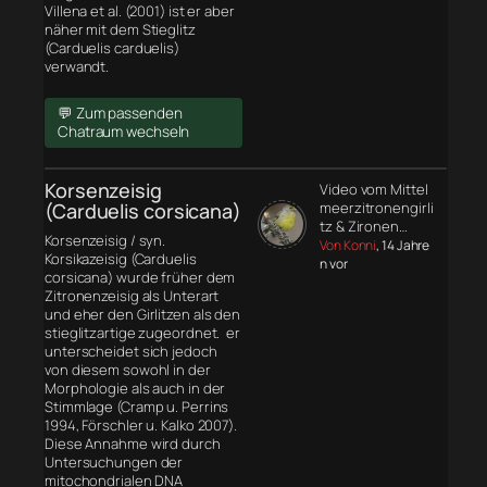
Villena et al. (2001) ist er aber
näher mit dem Stieglitz
(Carduelis carduelis)
verwandt.
💬 Zum passenden
Chatraum wechseln
Korsenzeisig
Video vom Mittel
(Carduelis corsicana)
meerzitronengirli
tz & Zironen…
Korsenzeisig / syn.
Von Konni
, 14 Jahre
Korsikazeisig (Carduelis
n vor
corsicana) wurde früher dem
Zitronenzeisig als Unterart
und eher den Girlitzen als den
stieglitzartige zugeordnet. er
unterscheidet sich jedoch
von diesem sowohl in der
Morphologie
als auch in der
Stimmlage (Cramp u. Perrins
1994, Förschler u. Kalko 2007).
Diese Annahme wird durch
Untersuchungen der
mitochondrialen DNA