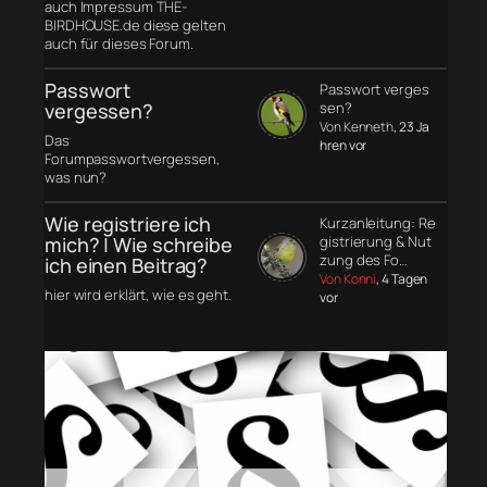
auch Impressum THE-
BIRDHOUSE.de diese gelten
auch für dieses Forum.
Passwort
Passwort verges
vergessen?
sen?
Von Kenneth
, 23 Ja
Das
hren vor
Forumpasswortvergessen,
was nun?
Wie registriere ich
Kurzanleitung: Re
mich? | Wie schreibe
gistrierung & Nut
zung des Fo…
ich einen Beitrag?
Von Konni
, 4 Tagen
hier wird erklärt, wie es geht.
vor