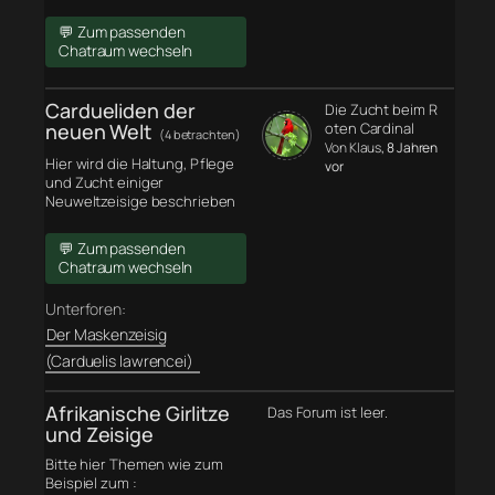
💬 Zum passenden
Chatraum wechseln
Cardueliden der
Die Zucht beim R
neuen Welt
oten Cardinal
(4 betrachten)
Von Klaus
, 8 Jahren
Hier wird die Haltung, Pflege
vor
und Zucht einiger
Neuweltzeisige beschrieben
💬 Zum passenden
Chatraum wechseln
Unterforen:
Der Maskenzeisig
(Carduelis lawrencei)
Afrikanische Girlitze
Das Forum ist leer.
und Zeisige
Bitte hier Themen wie zum
Beispiel zum :