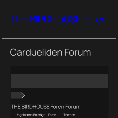
Zum
Inhalt
THE BIRDHOUSE Foren
springen
Cardueliden Forum
THE BIRDHOUSE Foren Forum
Ungelesene Beiträge
|
Foren
|
Themen