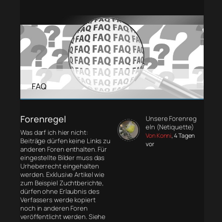
FAQ
Forenregel
Unsere Forenreg
eln (Netiquette)
Was darf ich hier nicht:
Von Konni
, 4 Tagen
Beiträge dürfen keine Links zu
vor
anderen Foren enthalten. Für
eingestellte Bilder muss das
Urheberrecht eingehalten
werden. Exklusive Artikel wie
zum Beispiel Zuchtberichte,
dürfen ohne Erlaubnis des
Verfassers werde kopiert
noch in anderen Foren
veröffentlicht werden. Siehe