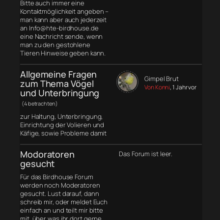
Bitte auch immer eine
Kontaktmöglichkeit angeben –
man kann aber auch jederzeit
an Info@hte-birdhouse.de
eine Nachricht sende, wenn
man zu den gestohlene
Tieren Hinweise geben kann.
Allgemeine Fragen
Gimpel Brut
zum Thema Vögel
Von Konni
, 1 Jahr vor
und Unterbringung
(4 betrachten)
zur Haltung, Unterbringung,
Einrichtung der Volieren und
Käfige, sowie Probleme damit
Modoratoren
Das Forum ist leer.
gesucht
Für das Birdhouse Forum
werden noch Moderatoren
gesucht. Lust darauf, dann
schreib mir, oder meldet Euch
einfach an und teilt mir bitte
mit, über was ihr dort gerne