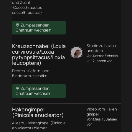
und Zucht
(Coccothraustes
coccothraustes)
💬 Zum passenden
Chatraum wechseln
Kreuzschnäbel (Loxia
Studie zu Loxia le
curvirostra/Loxia
ucoptera
Von Konrad Schnaib
pytyopsittacus/Loxia
le
, 12 Jahren vor
leucoptera)
Fichten- Kiefern- und
Bindenkreuzschäbel
💬 Zum passenden
Chatraum wechseln
Hakengimpel
Video vom Haken
(Pinicola enucleator)
gimpel
Von Mike
, 15 Jahren
Alles zu Hakengimpel (Pinicola
vor
enucleator) hierher