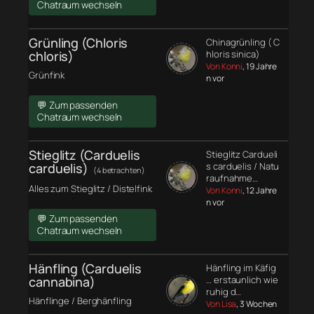
Chatraum wechseln
Grünling (Chloris
Chinagrünling ( C
chloris)
hloris sinica)
Von Konni
, 19 Jahre
Grünfink
n vor
💬 Zum passenden
Chatraum wechseln
Stieglitz (Carduelis
Stieglitz Cardueli
carduelis)
s carduelis / Natu
(4 betrachten)
raufnahme…
Alles zum Stieglitz / Distelfink
Von Konni
, 12 Jahre
n vor
💬 Zum passenden
Chatraum wechseln
Hänfling (Carduelis
Hänfling im Käfig
cannabina)
… erstaunlich wie
ruhig d…
Hänflinge / Berghänfling
Von Lisa
, 3 Wochen