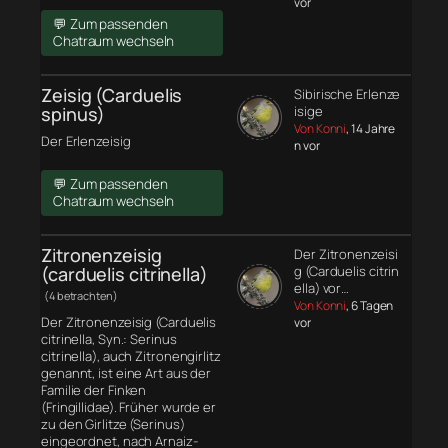
vor
💬 Zum passenden
Chatraum wechseln
Zeisig (Carduelis
Sibirische Erlenze
spinus)
isige
Von Konni
, 14 Jahre
Der Erlenzeisig
n vor
💬 Zum passenden
Chatraum wechseln
Zitronenzeisig
Der Zitronenzeisi
(carduelis citrinella)
g (Carduelis citrin
ella) vor…
(4 betrachten)
Von Konni
, 6 Tagen
Der Zitronenzeisig (Carduelis
vor
citrinella, Syn.: Serinus
citrinella), auch Zitronengirlitz
genannt, ist eine Art aus der
Familie der Finken
(Fringillidae). Früher wurde er
zu den Girlitze (Serinus)
eingeordnet, nach Arnaiz-