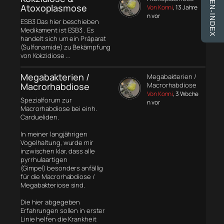
FINKEN-INDEX
Atoxoplasmose
Von Konni
, 13 Jahre
n vor
ESB3 Das hier beschieben
Medikament ist ESB3 . Es
handelt sich um ein Präparat
(Sulfonamide) zu Bekämpfung
von Kokzidiose …
Megabakterien /
Megabakterien /
Macrorhabdiose
Macrorhabdiose
Von Konni
, 3 Woche
Spezialforum zur
n vor
Macrorhabdiose bei einh.
Cardueliden.
In meiner langjährigen
Vogelhaltung, wurde mir
inzwischen klar, dass alle
pyrrhulaartigen
(Gimpel) besonders anfällig
für die Macrorhabdiose /
Megabakteriose sind.
Die hier abgegeben
Erfahrungen sollen in erster
Linie helfen die Krankheit