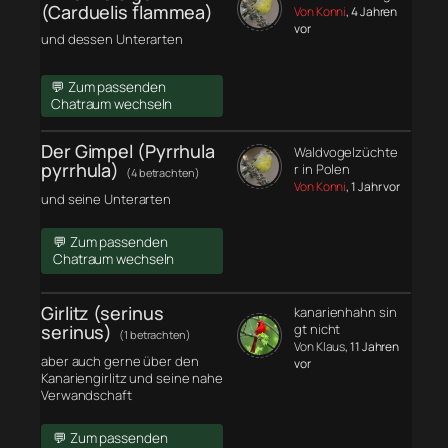
(Carduelis flammea)
Von Konni
, 4 Jahren
vor
und dessen Unterarten
💬 Zum passenden
Chatraum wechseln
Der Gimpel (Pyrrhula
Waldvogelzüchte
pyrrhula)
r in Polen
(4 betrachten)
Von Konni
, 1 Jahr vor
und seine Unterarten
💬 Zum passenden
Chatraum wechseln
Girlitz (serinus
kanarienhahn sin
serinus)
gt nicht
(1 betrachten)
Von Klaus
, 11 Jahren
aber auch gerne über den
vor
Kanariengirlitz und seine nahe
Verwandschaft
💬 Zum passenden