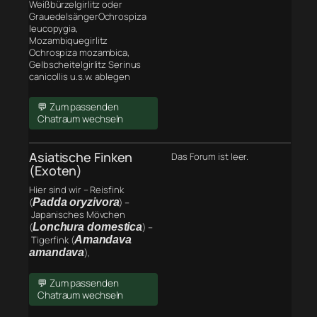
Weißbürzelgirlitz oder
GrauedelsängerOchrospiza
leucopygia,
Mozambiquegirlitz
Ochrospiza mozambica,
Gelbscheitelgirlitz Serinus
canicollis u.s.w. ablegen
💬 Zum passenden
Chatraum wechseln
Asiatische Finken
Das Forum ist leer.
(Exoten)
Hier sind wir – Reisfink
(
Padda oryzivora
) –
Japanisches Mövchen
(
Lonchura domestica
) –
Tigerfink (
Amandava
amandava
),
💬 Zum passenden
Chatraum wechseln