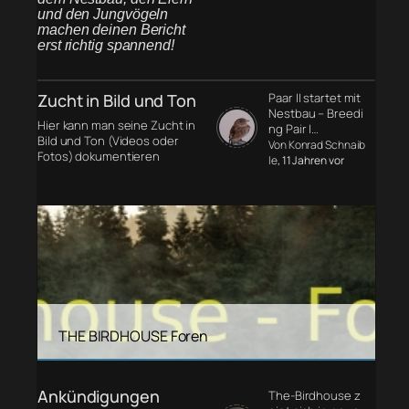
und den Jungvögeln
machen deinen Bericht
erst richtig spannend!
Zucht in Bild und Ton
Paar II startet mit
Nestbau – Breedi
Hier kann man seine Zucht in
ng Pair I…
Bild und Ton (Videos oder
Von Konrad Schnaib
Fotos) dokumentieren
le
, 11 Jahren vor
THE BIRDHOUSE Foren
Ankündigungen
The-Birdhouse z