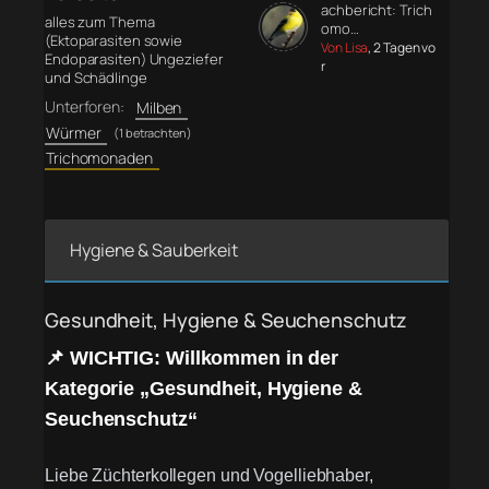
achbericht: Trich
alles zum Thema
omo…
(Ektoparasiten sowie
Von Lisa
, 2 Tagen vo
Endoparasiten) Ungeziefer
r
und Schädlinge
Unterforen:
Milben
Würmer
(1 betrachten)
Trichomonaden
Hygiene & Sauberkeit
Gesundheit, Hygiene & Seuchenschutz
📌 WICHTIG: Willkommen in der
Kategorie „Gesundheit, Hygiene &
Seuchenschutz“
Liebe Züchterkollegen und Vogelliebhaber,