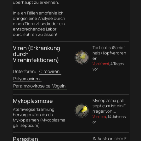
überhaupt zu erkennen.
In allen Fällen empfehle ich
dringen eine Analyse durch
einen Tierarzt und/oder ein
entsprechendes Labor
durchführen zu lassen!
Viren (Erkrankung
Torticollis (Schief
durch
hals) Kopfverdreh
en
Vireninfektionen)
Von Konni
, 4 Tagen
vor
Unterforen:
Circoviren
Polyomaviren
Paramyxovirose bei Vögeln
Mykoplasmose
Mycoplasma galli
septicum ist ein E
Atemwegserkrankung
rreger von …
hervorgerufen durch
Von Lisa
, 14 Jahren v
Mykoplasmen (Mycoplasma
or
gallisepticum)
Parasiten
📝 Ausführlicher F