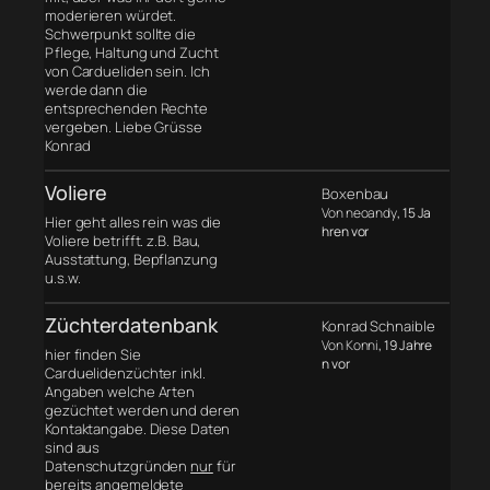
moderieren würdet.
Schwerpunkt sollte die
Pflege, Haltung und Zucht
von Cardueliden sein. Ich
werde dann die
entsprechenden Rechte
vergeben. Liebe Grüsse
Konrad
Voliere
Boxenbau
Von neoandy
, 15 Ja
Hier geht alles rein was die
hren vor
Voliere betrifft. z.B. Bau,
Ausstattung, Bepflanzung
u.s.w.
Züchterdatenbank
Konrad Schnaible
Von Konni
, 19 Jahre
hier finden Sie
n vor
Carduelidenzüchter inkl.
Angaben welche Arten
gezüchtet werden und deren
Kontaktangabe. Diese Daten
sind aus
Datenschutzgründen
nur
für
bereits angemeldete