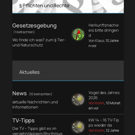
§ Pflichten und Rechte
Gesetzesgebung
Herkunftsnachw
eis bitte dringen
(1 betrachten)
d
Wo finde ich was? zum § Tier-
Von Klaus
, 10 Jahre
und Naturschutz
n vor
Aktuelles
News
Vogel des Jahres
(10 betrachten)
2026
aktuelle Nachrichten und
Von Konni
, 10 Monat
Informationen
en vor
TV-Tipps
KW 14 – 16 TV-Tip
ps wieder da
Die TV – Tipps gibt es im
Von Konni
, 12 Jahre
vierzehntägigem Rhythmus.