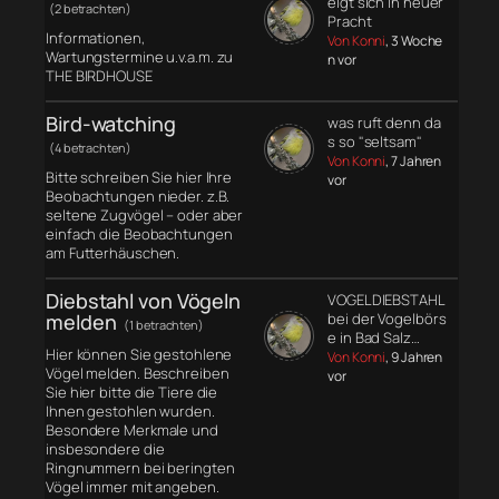
eigt sich in neuer
(2 betrachten)
Pracht
Informationen,
Von Konni
, 3 Woche
Wartungstermine u.v.a.m. zu
n vor
THE BIRDHOUSE
Bird-watching
was ruft denn da
s so "seltsam"
(4 betrachten)
Von Konni
, 7 Jahren
Bitte schreiben Sie hier Ihre
vor
Beobachtungen nieder. z.B.
seltene Zugvögel – oder aber
einfach die Beobachtungen
am Futterhäuschen.
Diebstahl von Vögeln
VOGELDIEBSTAHL
melden
bei der Vogelbörs
(1 betrachten)
e in Bad Salz…
Hier können Sie gestohlene
Von Konni
, 9 Jahren
Vögel melden. Beschreiben
vor
Sie hier bitte die Tiere die
Ihnen gestohlen wurden.
Besondere Merkmale und
insbesondere die
Ringnummern bei beringten
Vögel immer mit angeben.