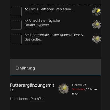
🛠️ Praxis-Leitfaden: Wirksame …
Antworten: 1
📋 Checkliste: Tägliche
Routinehygiene…
Antworten: 0
Seuchenschutz an der Außenvoliere &
das große…
Antworten: 0
Ernährung
Futterergänzungsmit
Darmo Vit
tel
Von Konni
, 17 Jahre
n vor
Unterforen:
PremPet