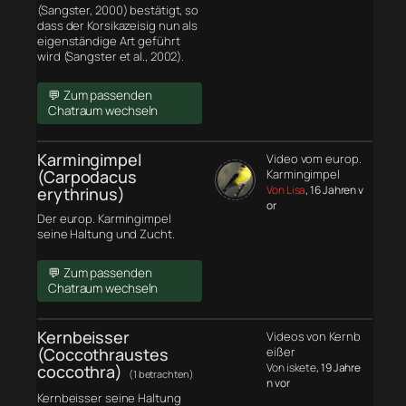
(Sangster, 2000) bestätigt, so
dass der Korsikazeisig nun als
eigenständige Art geführt
wird (Sangster et al., 2002).
💬 Zum passenden
Chatraum wechseln
Karmingimpel
Video vom europ.
(Carpodacus
Karmingimpel
Von Lisa
, 16 Jahren v
erythrinus)
or
Der europ. Karmingimpel
seine Haltung und Zucht.
💬 Zum passenden
Chatraum wechseln
Kernbeisser
Videos von Kernb
(Coccothraustes
eißer
Von iskete
, 19 Jahre
coccothra)
(1 betrachten)
n vor
Kernbeisser seine Haltung