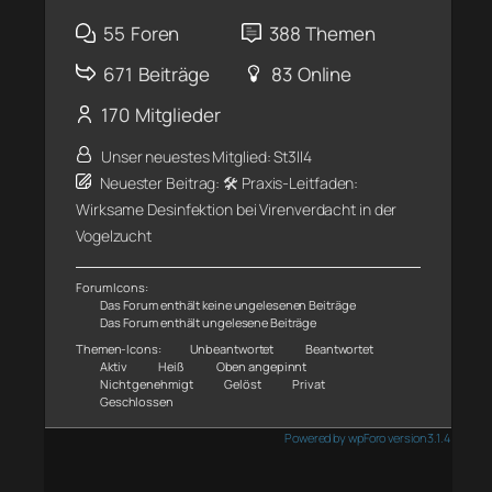
55
Foren
388
Themen
671
Beiträge
83
Online
170
Mitglieder
Unser neuestes Mitglied:
St3ll4
Neuester Beitrag:
🛠️ Praxis-Leitfaden:
Wirksame Desinfektion bei Virenverdacht in der
Vogelzucht
Forum Icons:
Das Forum enthält keine ungelesenen Beiträge
Das Forum enthält ungelesene Beiträge
Themen-Icons:
Unbeantwortet
Beantwortet
Aktiv
Heiß
Oben angepinnt
Nicht genehmigt
Gelöst
Privat
Geschlossen
Powered by wpForo version 3.1.4