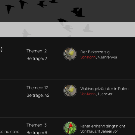
a)
Themen: 2
Der Birkenzeisig
Von Konni
, 4 Jahren vor
Beiträge: 2
Themen: 12
Waldvogelzüchter in Polen
Von Konni
, 1 Jahr vor
Beiträge: 42
Themen: 3
kanarienhahn singt nicht
 seine nahe
Von Klaus
, 11 Jahren vor
Beiträge: 6