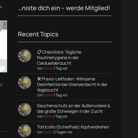
…niste dich ein – werde Mitglied!
n
Recent Topics
📋 Checkliste: Tägliche
Routinehygiene in der
Carduelidenzucht
Von
Konni
1 Tag vor
🛠️ Praxis-Leitfaden: Wirksame
Desinfektion bei Virenverdacht in der
t
Vogelzucht
Von
Konni
1 Tag vor
Seuchenschutz an der Außenvoliere &
das große Schweigen in der Zucht
Von
Konni
1 Tag vor
Torticollis (Schiefhals) Kopfverdrehen
Von
Konni
2 Tagen vor