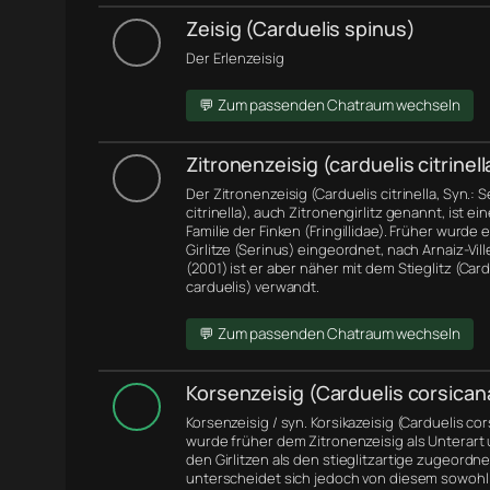
Zeisig (Carduelis spinus)
Der Erlenzeisig
💬 Zum passenden Chatraum wechseln
Zitronenzeisig (carduelis citrinell
Der Zitronenzeisig (Carduelis citrinella, Syn.: 
citrinella), auch Zitronengirlitz genannt, ist ei
Familie der Finken (Fringillidae). Früher wurde 
Girlitze (Serinus) eingeordnet, nach Arnaiz-Ville
(2001) ist er aber näher mit dem Stieglitz (Card
carduelis) verwandt.
💬 Zum passenden Chatraum wechseln
Korsenzeisig (Carduelis corsican
Korsenzeisig / syn. Korsikazeisig (Carduelis co
wurde früher dem Zitronenzeisig als Unterart
den Girlitzen als den stieglitzartige zugeordne
unterscheidet sich jedoch von diesem sowohl 