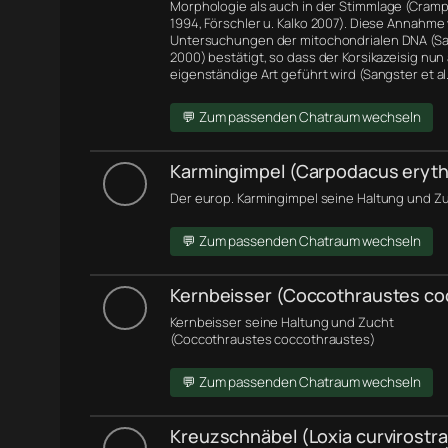
Morphologie
als auch in der Stimmlage (Cramp 
1994, Förschler u. Kalko 2007). Diese Annahme
Untersuchungen der
mitochondrialen DNA
(Sa
2000) bestätigt, so dass der Korsikazeisig nun 
eigenständige Art geführt wird (Sangster et al.
💬 Zum passenden Chatraum wechseln
Karmingimpel (Carpodacus eryth
Der europ. Karmingimpel seine Haltung und Zu
💬 Zum passenden Chatraum wechseln
Kernbeisser (Coccothraustes co
Kernbeisser seine Haltung und Zucht
(Coccothraustes coccothraustes)
💬 Zum passenden Chatraum wechseln
Kreuzschnäbel (Loxia curvirostra