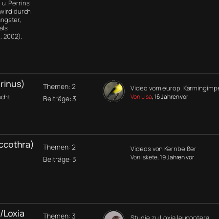
u. Perrins
 wird durch
ngster,
als
, 2002).
rinus)
Themen: 2
Video vom europ. Karmingimp
cht.
Von Lisa
, 16 Jahren vor
Beiträge: 3
ccothra)
Themen: 2
Videos von Kernbeißer
Von iskete
, 19 Jahren vor
Beiträge: 3
/Loxia
Themen: 3
Studie zu Loxia leucoptera