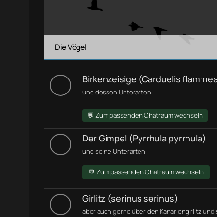
Die Vögel
Birkenzeisige (Carduelis flamme
und dessen Unterarten
💬 Zum passenden Chatraum wechseln
Der Gimpel (Pyrrhula pyrrhula)
und seine Unterarten
💬 Zum passenden Chatraum wechseln
Girlitz (serinus serinus)
aber auch gerne über den Kanariengirlitz und