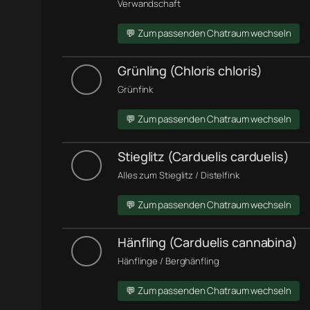
Verwandschaft
💬 Zum passenden Chatraum wechseln
Grünling (Chloris chloris)
Grünfink
💬 Zum passenden Chatraum wechseln
Stieglitz (Carduelis carduelis)
Alles zum Stieglitz / Distelfink
💬 Zum passenden Chatraum wechseln
Hänfling (Carduelis cannabina)
Hänflinge / Berghänfling
💬 Zum passenden Chatraum wechseln