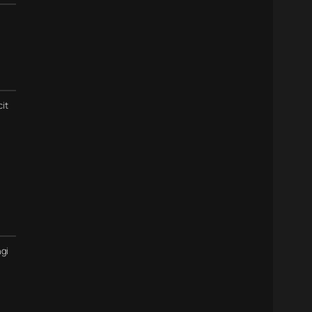
cit
gi