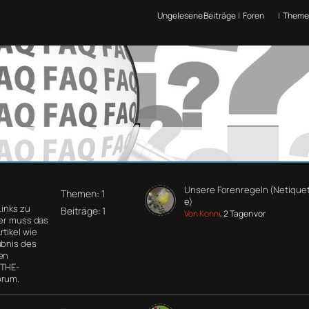
Ungelesene Beiträge
|
Foren
|
Theme
Unsere Forenregeln (Netiquet
Themen: 1
e)
Links zu
Beiträge: 1
Von Konni
, 2 Tagen vor
der muss das
tikel wie
ubnis des
en
 THE-
orum.