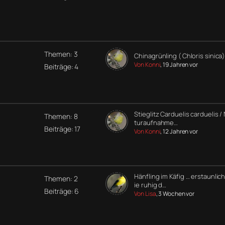
Themen: 3
Chinagrünling ( Chloris sinica)
Von Konni
, 19 Jahren vor
Beiträge: 4
Stieglitz Carduelis carduelis /
Themen: 8
turaufnahme…
Beiträge: 17
Von Konni
, 12 Jahren vor
Hänfling im Käfig … erstaunlic
Themen: 2
ie ruhig d…
Beiträge: 6
Von Lisa
, 3 Wochen vor