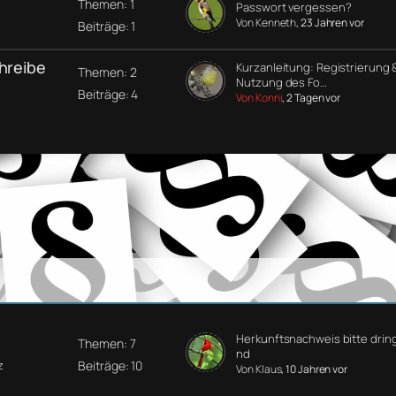
Themen: 1
Passwort vergessen?
Von Kenneth
, 23 Jahren vor
Beiträge: 1
chreibe
Kurzanleitung: Registrierung 
Themen: 2
Nutzung des Fo…
Beiträge: 4
Von Konni
, 2 Tagen vor
Herkunftsnachweis bitte drin
Themen: 7
nd
Beiträge: 10
z
Von Klaus
, 10 Jahren vor