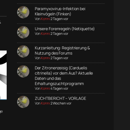
Paramyxovirus-Infektion bei
Kleinvögeln (Finken)
Von
Konni
2 Tagen vor
&
Unsere Forenregeln (Netiquette)
Von
Konni
2 Tagen vor
Kurzanleitung: Registrierung &
Nutzung des Forums
Von
Konni
2 Tagen vor
Der Zitronenzeisig (Carduelis
citrinella) vor dem Aus? Aktuelle
Daten und das
Erhaltungszuchtprogramm
Von
Konni
4 Tagen vor
ZUCHTBERICHT – VORLAGE
Von
Konni
2 Wochen vor
ge