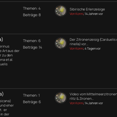
Themen: 4
Sibirische Erlenzeisige
Von Konni
, 14 Jahren vor
Beiträge: 8
a)
Der Zitronenzeisig (Carduelis 
Themen: 6
rinella) vor…
Serinus
Beiträge: 14
Von Konni
, 4 Tagen vor
ne Art aus der
er zu den
na et al.
uelis
a)
Video vom Mittelmeerzitronen
Themen: 1
rlitz & Zironen…
rsicana)
Beiträge: 6
Von Konni
, 14 Jahren vor
 und eher
t. er
in der