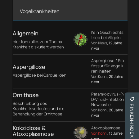
Vogelkrankheiten
Allgemein
Kein Geschlechts
trieb bei Vögeln
hier kann alles zum Thema
Von Klaus
, 12 Jahre
Krankheit diskutiert werden
n vor
Aspergillose / Pro
Aspergillose
fessur für Vogelk
rankheiten
Aspergillose bei Cardueliden
Von Konni
, 20 Jahre
n vor
Ornithose
Paramyxovirus-(N
D-Virus)-Infektion
📋
Beschreibung des
Newcastle…
FINKEN-INDEX
Krankheitsverlaufes und die
Von Konni
, 20 Jahre
Behandlung der Ornithose
n vor
Kokzidiose &
Atoxoplasmose
Atoxoplasmose
Von Konni
, 13 Jahre
n vor