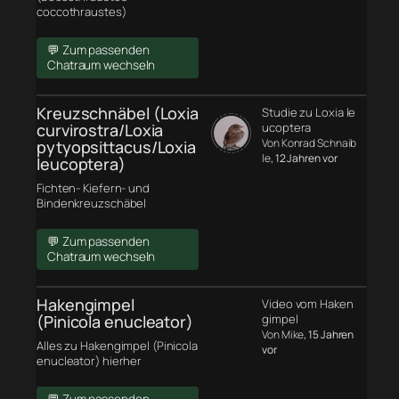
coccothraustes)
💬 Zum passenden
Chatraum wechseln
Kreuzschnäbel (Loxia
Studie zu Loxia le
curvirostra/Loxia
ucoptera
Von Konrad Schnaib
pytyopsittacus/Loxia
le
, 12 Jahren vor
leucoptera)
Fichten- Kiefern- und
Bindenkreuzschäbel
💬 Zum passenden
Chatraum wechseln
Hakengimpel
Video vom Haken
(Pinicola enucleator)
gimpel
Von Mike
, 15 Jahren
Alles zu Hakengimpel (Pinicola
vor
enucleator) hierher