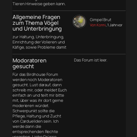
Tieren Hinweise geben kann.
Allgemeine Fragen
Gimpel Brut
zum Thema Vögel
Von Konni
, 1 Jahr vor
und Unterbringung
zur Haltung, Unterbringung,
Einrichtung der Volieren und
Käfige, sowie Probleme damit
Modoratoren
Das Forum ist leer.
gesucht
Für das Birdhouse Forum
werden noch Moderatoren
gesucht. Lust darauf, dann
schreib mir, oder meldet Euch
einfach an und teilt mir bitte
mit, über was ihr dort gerne
moderieren würdet.
Schwerpunkt sollte die
Pflege, Haltung und Zucht
von Cardueliden sein. Ich
werde dann die
entsprechenden Rechte
vergeben. Liebe Grüsse