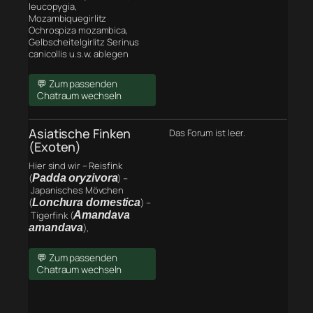
leucopygia,
Mozambiquegirlitz
Ochrospiza mozambica,
Gelbscheitelgirlitz Serinus
canicollis u.s.w. ablegen
💬 Zum passenden
Chatraum wechseln
Asiatische Finken
Das Forum ist leer.
(Exoten)
Hier sind wir – Reisfink
(
Padda oryzivora
) –
Japanisches Mövchen
(
Lonchura domestica
) –
Tigerfink (
Amandava
amandava
),
💬 Zum passenden
Chatraum wechseln