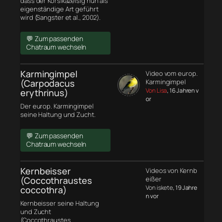
dass der Korsikazeisig nun als
eigenständige Art geführt
wird (Sangster et al., 2002).
💬 Zum passenden
Chatraum wechseln
Karmingimpel
Video vom europ.
(Carpodacus
Karmingimpel
Von Lisa
, 16 Jahren v
erythrinus)
or
Der europ. Karmingimpel
seine Haltung und Zucht.
💬 Zum passenden
Chatraum wechseln
Kernbeisser
Videos von Kernb
(Coccothraustes
eißer
Von iskete
, 19 Jahre
coccothra)
n vor
Kernbeisser seine Haltung
und Zucht
(Coccothraustes