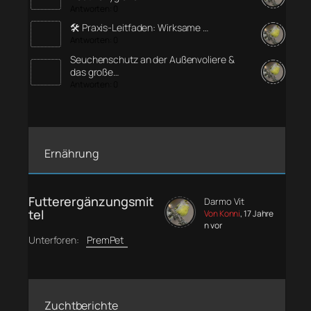
Antworten: 0
🛠️ Praxis-Leitfaden: Wirksame …
Antworten: 0
Seuchenschutz an der Außenvoliere &
das große…
Antworten: 0
Ernährung
Futterergänzungsmit
Darmo Vit
tel
Von Konni
, 17 Jahre
n vor
Unterforen:
PremPet
Zuchtberichte