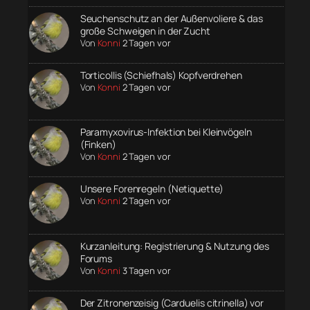
Seuchenschutz an der Außenvoliere & das
große Schweigen in der Zucht
Von
Konni
2 Tagen vor
Torticollis (Schiefhals) Kopfverdrehen
Von
Konni
2 Tagen vor
Paramyxovirus-Infektion bei Kleinvögeln
(Finken)
Von
Konni
2 Tagen vor
Unsere Forenregeln (Netiquette)
Von
Konni
2 Tagen vor
Kurzanleitung: Registrierung & Nutzung des
Forums
Von
Konni
3 Tagen vor
Der Zitronenzeisig (Carduelis citrinella) vor