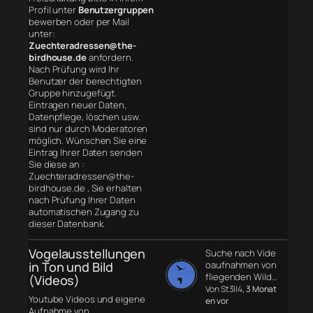
Profil unter
Benutzergruppen
bewerben oder per Mail
unter:
Zuechteradressen@the-
birdhouse.de
anfordern.
Nach Prüfung wird Ihr
Benutzer der berechtigten
Gruppe hinzugefügt.
Eintragen neuer Daten,
Datenpflege, löschen usw.
sind nur durch Moderatoren
möglich. Wünschen Sie eine
Eintrag Ihrer Daten senden
Sie diese an :
Zuechteradressen@the-
birdhouse.de , Sie erhalten
nach Prüfung Ihrer Daten
automatischen Zugang zu
dieser Datenbank.
Vogelausstellungen
Suche nach Vide
in Ton und Bild
oaufnahmen von
fliegenden Wild…
(Videos)
Von St3ll4
, 3 Monat
Youtube Videos und eigene
en vor
Aufnahme von