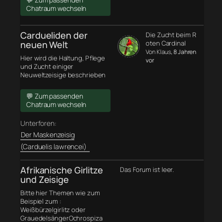
💬 Zum passenden
Chatraum wechseln
Cardueliden der
Die Zucht beim R
neuen Welt
oten Cardinal
Von Klaus
, 8 Jahren
Hier wird die Haltung, Pflege
vor
und Zucht einiger
Neuweltzeisige beschrieben
💬 Zum passenden
Chatraum wechseln
Unterforen:
Der Maskenzeisig
(Carduelis lawrencei)
Afrikanische Girlitze
Das Forum ist leer.
und Zeisige
Bitte hier Themen wie zum
Beispiel zum :
Weißbürzelgirlitz oder
GrauedelsängerOchrospiza