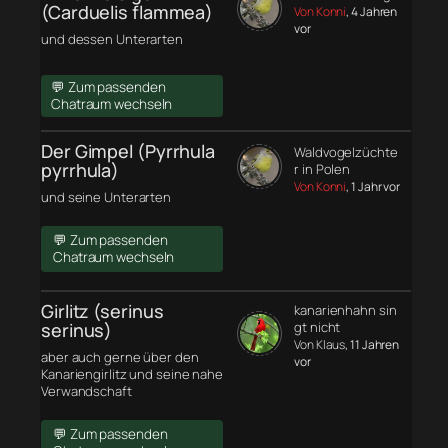
(Carduelis flammea)
Von Konni
, 4 Jahren
vor
und dessen Unterarten
💬 Zum passenden
Chatraum wechseln
Der Gimpel (Pyrrhula
Waldvogelzüchte
pyrrhula)
r in Polen
Von Konni
, 1 Jahr vor
und seine Unterarten
💬 Zum passenden
Chatraum wechseln
Girlitz (serinus
kanarienhahn sin
serinus)
gt nicht
Von Klaus
, 11 Jahren
aber auch gerne über den
vor
Kanariengirlitz und seine nahe
Verwandschaft
💬 Zum passenden