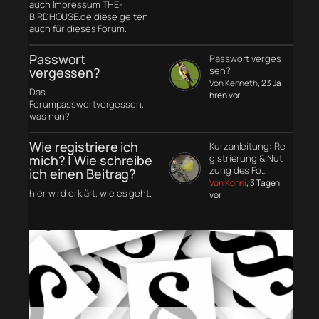
auch Impressum THE-
BIRDHOUSE.de diese gelten
auch für dieses Forum.
Passwort
Passwort verges
vergessen?
sen?
Von Kenneth
, 23 Ja
Das
hren vor
Forumpasswortvergessen,
was nun?
Wie registriere ich
Kurzanleitung: Re
mich? | Wie schreibe
gistrierung & Nut
zung des Fo…
ich einen Beitrag?
Von Konni
, 3 Tagen
hier wird erklärt, wie es geht.
vor