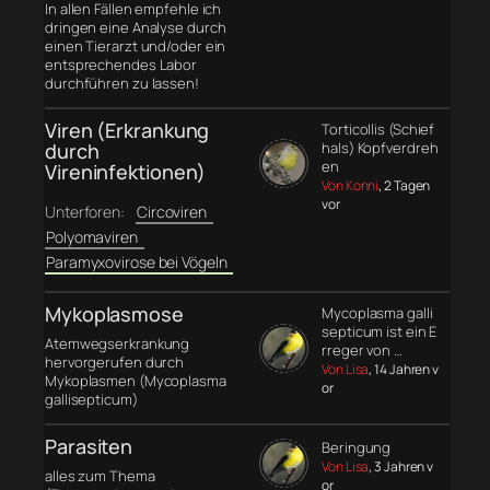
In allen Fällen empfehle ich
dringen eine Analyse durch
einen Tierarzt und/oder ein
entsprechendes Labor
durchführen zu lassen!
Viren (Erkrankung
Torticollis (Schief
durch
hals) Kopfverdreh
en
Vireninfektionen)
Von Konni
, 2 Tagen
vor
Unterforen:
Circoviren
Polyomaviren
Paramyxovirose bei Vögeln
Mykoplasmose
Mycoplasma galli
septicum ist ein E
Atemwegserkrankung
rreger von …
hervorgerufen durch
Von Lisa
, 14 Jahren v
Mykoplasmen (Mycoplasma
or
gallisepticum)
Parasiten
Beringung
Von Lisa
, 3 Jahren v
alles zum Thema
or