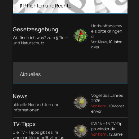
§ Pflichten und Rechte
Herkunftsnachw
Gesetzesgebung
eis bitte dringen
d
Wo finde ich was? zum § Tier-
Von Klaus
, 10 Jahre
und Naturschutz
n vor
Aktuelles
News
Vogel des Jahres
2026
aktuelle Nachrichten und
Von Konni
, 10 Monat
Informationen
en vor
TV-Tipps
KW 14 – 16 TV-Tip
ps wieder da
Die TV – Tipps gibt es im
Von Konni
, 12 Jahre
vierzehntägigem Rhythmus.