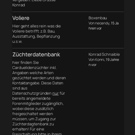
Konrad
Voliere
Boxenbau
Von neoandy
, 15 Ja
Hier geht alles rein was die
hren vor
Voliere betrifft. z.B. Bau,
Ausstattung, Bepflanzung
u.s.w.
Züchterdatenbank
Konrad Schnaible
Von Konni
, 19 Jahre
hier finden Sie
n vor
Carduelidenzüchter inkl.
Angaben welche Arten
gezüchtet werden und deren
Kontaktangabe. Diese Daten
sind aus
Datenschutzgründen
nur
für
bereits angemeldete
Forenmitglieder zugängllich,
wobei diese zusätzlich
freigeschaltet werden
müssen, um Zugang zur
Züchterdagtenbank zu
erhalten! Für eine
Freischaltung bitte in Ihrem