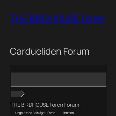
Zum
Inhalt
THE BIRDHOUSE Foren
springen
Cardueliden Forum
THE BIRDHOUSE Foren Forum
Ungelesene Beiträge
|
Foren
|
Themen