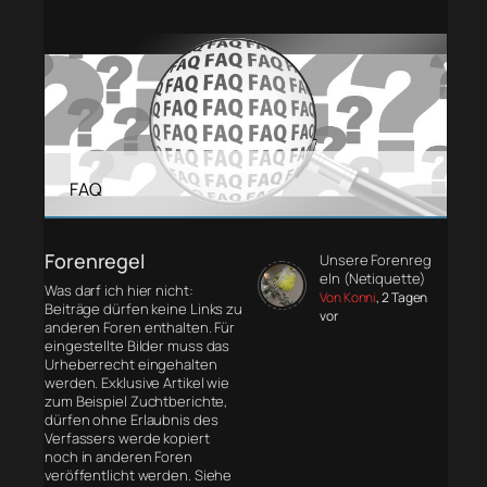
FAQ
Forenregel
Unsere Forenreg
eln (Netiquette)
Was darf ich hier nicht:
Von Konni
, 2 Tagen
Beiträge dürfen keine Links zu
vor
anderen Foren enthalten. Für
eingestellte Bilder muss das
Urheberrecht eingehalten
werden. Exklusive Artikel wie
zum Beispiel Zuchtberichte,
dürfen ohne Erlaubnis des
Verfassers werde kopiert
noch in anderen Foren
veröffentlicht werden. Siehe