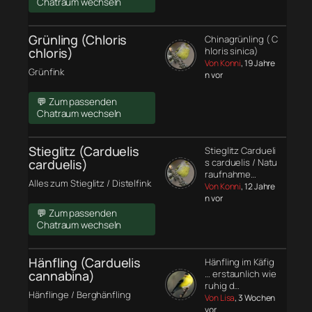
Chatraum wechseln
Grünling (Chloris
Chinagrünling ( C
chloris)
hloris sinica)
Von Konni
, 19 Jahre
Grünfink
n vor
💬 Zum passenden
Chatraum wechseln
Stieglitz (Carduelis
Stieglitz Cardueli
carduelis)
s carduelis / Natu
raufnahme…
Alles zum Stieglitz / Distelfink
Von Konni
, 12 Jahre
n vor
💬 Zum passenden
Chatraum wechseln
Hänfling (Carduelis
Hänfling im Käfig
cannabina)
… erstaunlich wie
ruhig d…
Hänflinge / Berghänfling
Von Lisa
, 3 Wochen
vor