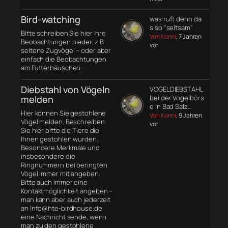
Bird-watching
was ruft denn da
s so "seltsam"
Bitte schreiben Sie hier Ihre
Von Konni
, 7 Jahren
Beobachtungen nieder. z.B.
vor
seltene Zugvögel – oder aber
einfach die Beobachtungen
am Futterhäuschen.
Diebstahl von Vögeln
VOGELDIEBSTAHL
melden
bei der Vogelbörs
e in Bad Salz…
Hier können Sie gestohlene
Von Konni
, 9 Jahren
Vögel melden. Beschreiben
vor
Sie hier bitte die Tiere die
Ihnen gestohlen wurden.
Besondere Merkmale und
insbesondere die
Ringnummern bei beringten
Vögel immer mit angeben.
Bitte auch immer eine
Kontaktmöglichkeit angeben –
man kann aber auch jederzeit
an Info@hte-birdhouse.de
eine Nachricht sende, wenn
man zu den gestohlene