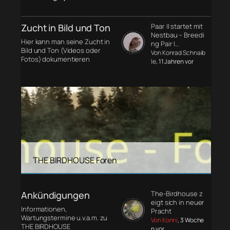
Zucht in Bild und Ton
Paar II startet mit
Nestbau – Breedi
Hier kann man seine Zucht in
ng Pair I…
Bild und Ton (Videos oder
Von Konrad Schnaib
Fotos) dokumentieren
le
, 11 Jahren vor
THE BIRDHOUSE Foren
Ankündigungen
The-Birdhouse z
eigt sich in neuer
Informationen,
Pracht
Wartungstermine u.v.a.m. zu
Von Konni
, 3 Woche
THE BIRDHOUSE
n vor