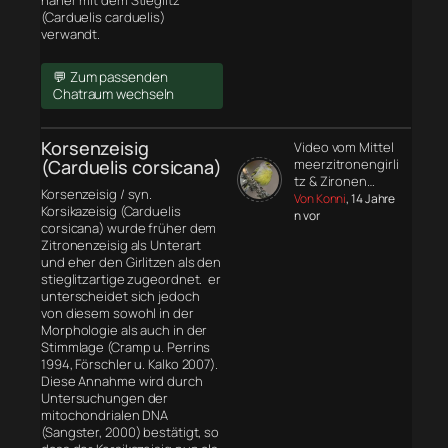
näher mit dem Stieglitz
(Carduelis carduelis)
verwandt.
💬 Zum passenden
Chatraum wechseln
Korsenzeisig
Video vom Mittel
(Carduelis corsicana)
meerzitronengirli
tz & Zironen…
Korsenzeisig / syn.
Von Konni
, 14 Jahre
Korsikazeisig (Carduelis
n vor
corsicana) wurde früher dem
Zitronenzeisig als Unterart
und eher den Girlitzen als den
stieglitzartige zugeordnet. er
unterscheidet sich jedoch
von diesem sowohl in der
Morphologie
als auch in der
Stimmlage (Cramp u. Perrins
1994, Förschler u. Kalko 2007).
Diese Annahme wird durch
Untersuchungen der
mitochondrialen DNA
(Sangster, 2000) bestätigt, so