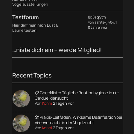
Vogelausstellungen
Testforum
8q8sq9tm
Von ashitekjiv04
, 1
Hier darf man nach Lust &
0 Jahren vor
Laune testen
…niste dich ein – werde Mitglied!
Recent Topics
📋 Checkliste: Tägliche Routinehygiene in der
Carduelidenzucht
Von
Konni
2 Tagen vor
🛠️ Praxis-Leitfaden: Wirksame Desinfektion bei
Virenverdacht in der Vogelzucht
Von
Konni
2 Tagen vor