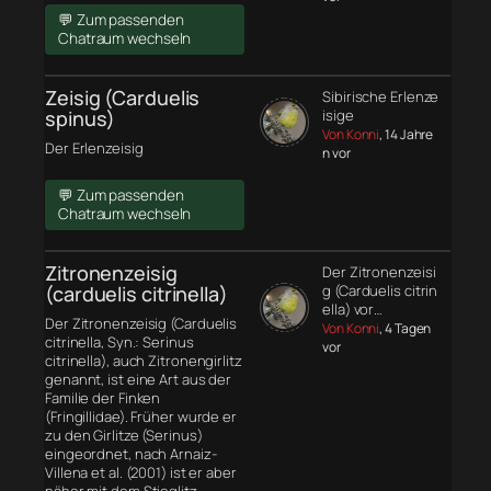
💬 Zum passenden
Chatraum wechseln
Zeisig (Carduelis
Sibirische Erlenze
spinus)
isige
Von Konni
, 14 Jahre
Der Erlenzeisig
n vor
💬 Zum passenden
Chatraum wechseln
Zitronenzeisig
Der Zitronenzeisi
(carduelis citrinella)
g (Carduelis citrin
ella) vor…
Der Zitronenzeisig (Carduelis
Von Konni
, 4 Tagen
citrinella, Syn.: Serinus
vor
citrinella), auch Zitronengirlitz
genannt, ist eine Art aus der
Familie der Finken
(Fringillidae). Früher wurde er
zu den Girlitze (Serinus)
eingeordnet, nach Arnaiz-
Villena et al. (2001) ist er aber