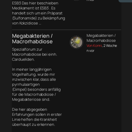
ESB3 Das hier beschieben
Medikament ist ESB3 . Es
handelt sich um ein Präparat
(Sulfonamide) zu Bekämpfung
von Kokzidiose …
Megabakterien /
Megabakterien /
Macrorhabdiose
Macrorhabdiose
Von Konni
, 2 Woche
Spezialforum zur
n vor
Macrorhabdiose bei einh.
Cardueliden.
In meiner langjährigen
Vogelhaltung, wurde mir
inzwischen klar, dass alle
pyrrhulaartigen
(Gimpel) besonders anfällig
für die Macrorhabdiose /
Megabakteriose sind.
Die hier abgegeben
Erfahrungen sollen in erster
Linie helfen die Krankheit
überhaupt zu erkennen.