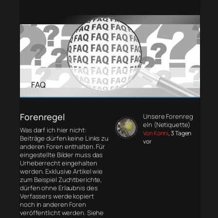
FAQ
Forenregel
Unsere Forenreg
eln (Netiquette)
Was darf ich hier nicht:
Von Konni
, 3 Tagen
Beiträge dürfen keine Links zu
vor
anderen Foren enthalten. Für
eingestellte Bilder muss das
Urheberrecht eingehalten
werden. Exklusive Artikel wie
zum Beispiel Zuchtberichte,
dürfen ohne Erlaubnis des
Verfassers werde kopiert
noch in anderen Foren
veröffentlicht werden. Siehe