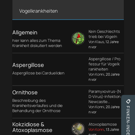
Vogelkrankheiten
Allgemein
Kein Geschlechts
trieb bei Vögeln
hier kann alles zum Thema
Von Klaus
, 12 Jahre
Krankheit diskutiert werden
n vor
Aspergillose / Pro
Aspergillose
fessur für Vogelk
rankheiten
Aspergillose bei Cardueliden
Von Konni
, 20 Jahre
n vor
Ornithose
Paramyxovirus-(N
D-Virus)-Infektion
Beschreibung des
Newcastle…
📋
Krankheitsverlaufes und die
Von Konni
, 20 Jahre
FINKEN-INDEX
Behandlung der Ornithose
n vor
Kokzidiose &
Atoxoplasmose
Atoxoplasmose
Von Konni
, 13 Jahre
n vor