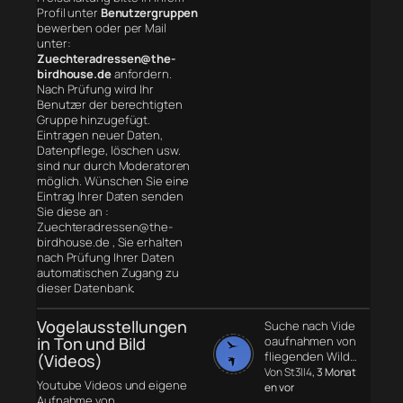
Profil unter
Benutzergruppen
bewerben oder per Mail
unter:
Zuechteradressen@the-
birdhouse.de
anfordern.
Nach Prüfung wird Ihr
Benutzer der berechtigten
Gruppe hinzugefügt.
Eintragen neuer Daten,
Datenpflege, löschen usw.
sind nur durch Moderatoren
möglich. Wünschen Sie eine
Eintrag Ihrer Daten senden
Sie diese an :
Zuechteradressen@the-
birdhouse.de , Sie erhalten
nach Prüfung Ihrer Daten
automatischen Zugang zu
dieser Datenbank.
Vogelausstellungen
Suche nach Vide
in Ton und Bild
oaufnahmen von
fliegenden Wild…
(Videos)
Von St3ll4
, 3 Monat
Youtube Videos und eigene
en vor
Aufnahme von