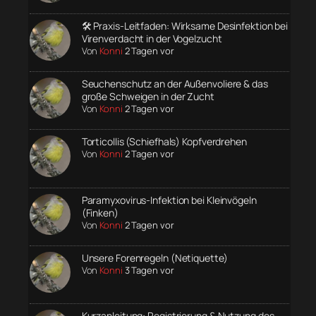
🛠️ Praxis-Leitfaden: Wirksame Desinfektion bei
Virenverdacht in der Vogelzucht
Von
Konni
2 Tagen vor
Seuchenschutz an der Außenvoliere & das
große Schweigen in der Zucht
Von
Konni
2 Tagen vor
Torticollis (Schiefhals) Kopfverdrehen
Von
Konni
2 Tagen vor
Paramyxovirus-Infektion bei Kleinvögeln
(Finken)
Von
Konni
2 Tagen vor
Unsere Forenregeln (Netiquette)
Von
Konni
3 Tagen vor
Kurzanleitung: Registrierung & Nutzung des