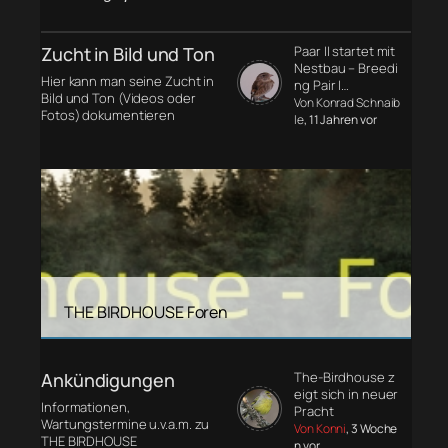
Zucht in Bild und Ton
Paar II startet mit
Nestbau – Breedi
Hier kann man seine Zucht in
ng Pair I…
Bild und Ton (Videos oder
Von Konrad Schnaib
Fotos) dokumentieren
le
, 11 Jahren vor
THE BIRDHOUSE Foren
Ankündigungen
The-Birdhouse z
eigt sich in neuer
Informationen,
Pracht
Wartungstermine u.v.a.m. zu
Von Konni
, 3 Woche
THE BIRDHOUSE
n vor