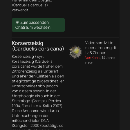
näher mit dem Stieglitz
(Carduelis carduelis)
verwandt.
💬 Zum passenden
Chatraum wechseln
Korsenzeisig
Video vom Mittel
(Carduelis corsicana)
meerzitronengirli
tz & Zironen…
Korsenzeisig / syn.
Von Konni
, 14 Jahre
Korsikazeisig (Carduelis
n vor
corsicana) wurde früher dem
Zitronenzeisig als Unterart
und eher den Girlitzen als den
stieglitzartige zugeordnet. er
unterscheidet sich jedoch
von diesem sowohl in der
Morphologie
als auch in der
Stimmlage (Cramp u. Perrins
1994, Förschler u. Kalko 2007).
Diese Annahme wird durch
Untersuchungen der
mitochondrialen DNA
(Sangster, 2000) bestätigt, so