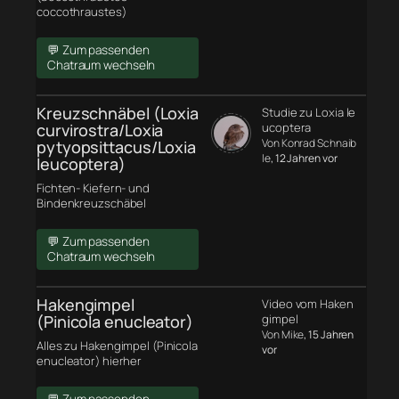
coccothraustes)
💬 Zum passenden
Chatraum wechseln
Kreuzschnäbel (Loxia
Studie zu Loxia le
curvirostra/Loxia
ucoptera
Von Konrad Schnaib
pytyopsittacus/Loxia
le
, 12 Jahren vor
leucoptera)
Fichten- Kiefern- und
Bindenkreuzschäbel
💬 Zum passenden
Chatraum wechseln
Hakengimpel
Video vom Haken
(Pinicola enucleator)
gimpel
Von Mike
, 15 Jahren
Alles zu Hakengimpel (Pinicola
vor
enucleator) hierher