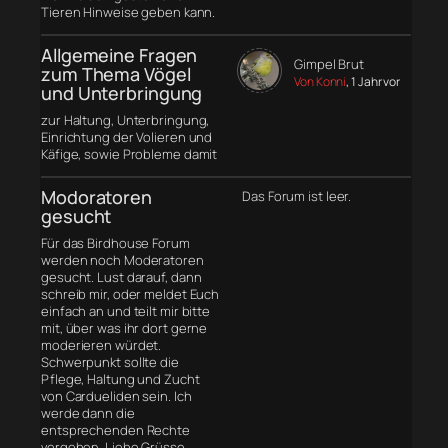
Tieren Hinweise geben kann.
Allgemeine Fragen
Gimpel Brut
zum Thema Vögel
Von Konni
, 1 Jahr vor
und Unterbringung
zur Haltung, Unterbringung,
Einrichtung der Volieren und
Käfige, sowie Probleme damit
Modoratoren
Das Forum ist leer.
gesucht
Für das Birdhouse Forum
werden noch Moderatoren
gesucht. Lust darauf, dann
schreib mir, oder meldet Euch
einfach an und teilt mir bitte
mit, über was ihr dort gerne
moderieren würdet.
Schwerpunkt sollte die
Pflege, Haltung und Zucht
von Cardueliden sein. Ich
werde dann die
entsprechenden Rechte
vergeben. Liebe Grüsse