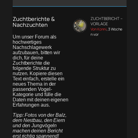
Zuchtberichte &
ZUCHTBERICHT –
Nachzuchten
VORLAGE
Von Konni
, 3 Woche
n vor
Um unser Forum als
hochwertiges
Nachschlagewerk
aufzubauen, bitten wir
dich, für deine
Zuchtberichte die
folgende Struktur zu
nutzen. Kopiere diesen
Text einfach, erstelle ein
neues Thema in der
passenden Vogel-
Kategorie und fülle die
Daten mit deinen eigenen
Erfahrungen aus.
Tipp: Fotos von der Balz,
dem Nestbau, den Eiern
und den Jungvögeln
machen deinen Bericht
erst richtig spannend!