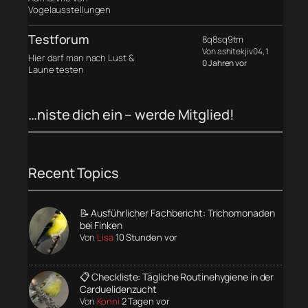
Vogelausstellungen
Testforum
8q8sq9tm
Von ashitekjiv04
, 1
Hier darf man nach Lust &
0 Jahren vor
Laune testen
…niste dich ein – werde Mitglied!
Recent Topics
📝 Ausführlicher Fachbericht: Trichomonaden
bei Finken
Von
Lisa
10 Stunden vor
📋 Checkliste: Tägliche Routinehygiene in der
Carduelidenzucht
Von
Konni
2 Tagen vor