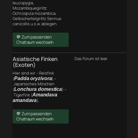
leucopygia,
Mozambiquegirlitz
Ochrospiza mozambica,
Gelbscheitelgirlitz Serinus
canicollis u.s.w. ablegen
💬 Zum passenden
Chatraum wechseln
Asiatische Finken
Das Forum ist leer.
(Exoten)
Hier sind wir – Reisfink
(
Padda oryzivora
) –
Japanisches Mövchen
(
Lonchura domestica
) –
Tigerfink (
Amandava
amandava
),
💬 Zum passenden
Chatraum wechseln