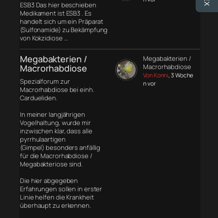
ESB3 Das hier beschieben
Medikament ist ESB3 . Es
handelt sich um ein Präparat
(Sulfonamide) zu Bekämpfung
von Kokzidiose …
Megabakterien /
Megabakterien /
Macrorhabdiose
Macrorhabdiose
Von Konni
, 3 Woche
Spezialforum zur
n vor
Macrorhabdiose bei einh.
Cardueliden.
In meiner langjährigen
Vogelhaltung, wurde mir
inzwischen klar, dass alle
pyrrhulaartigen
(Gimpel) besonders anfällig
für die Macrorhabdiose /
Megabakteriose sind.
Die hier abgegeben
Erfahrungen sollen in erster
Linie helfen die Krankheit
überhaupt zu erkennen.