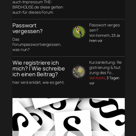
auch Impressum THE-
BIRDHOUSE.de diese gelten
auch für dieses Forum.
Passwort
Passwort verges
vergessen?
sen?
Von Kenneth
, 23 Ja
Das
hren vor
Forumpasswortvergessen,
was nun?
Wie registriere ich
Kurzanleitung: Re
mich? | Wie schreibe
gistrierung & Nut
zung des Fo…
ich einen Beitrag?
Von Konni
, 3 Tagen
hier wird erklärt, wie es geht.
vor