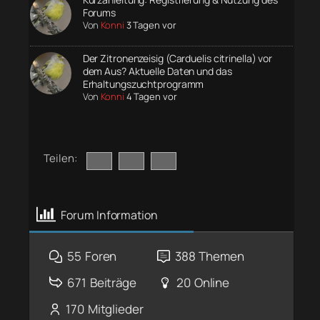
Forums
Von
Konni
3 Tagen vor
Der Zitronenzeisig (Carduelis citrinella) vor
dem Aus? Aktuelle Daten und das
Erhaltungszuchtprogramm
Von
Konni
4 Tagen vor
Teilen:
Forum Information
55
Foren
388
Themen
671
Beiträge
20
Online
170
Mitglieder