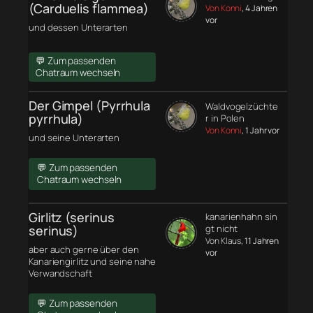
(Carduelis flammea)
Von Konni
, 4 Jahren
vor
und dessen Unterarten
💬 Zum passenden
Chatraum wechseln
Der Gimpel (Pyrrhula
Waldvogelzüchte
pyrrhula)
r in Polen
Von Konni
, 1 Jahr vor
und seine Unterarten
💬 Zum passenden
Chatraum wechseln
Girlitz (serinus
kanarienhahn sin
serinus)
gt nicht
Von Klaus
, 11 Jahren
aber auch gerne über den
vor
Kanariengirlitz und seine nahe
Verwandschaft
💬 Zum passenden