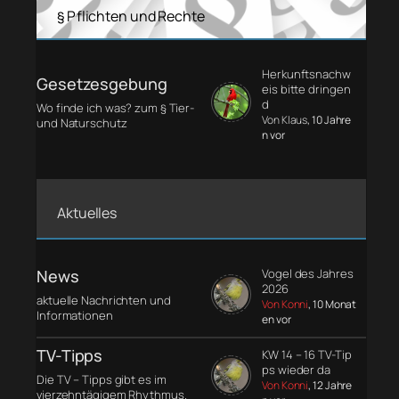
§ Pflichten und Rechte
Herkunftsnachw
Gesetzesgebung
eis bitte dringen
d
Wo finde ich was? zum § Tier-
Von Klaus
, 10 Jahre
und Naturschutz
n vor
Aktuelles
News
Vogel des Jahres
2026
aktuelle Nachrichten und
Von Konni
, 10 Monat
Informationen
en vor
TV-Tipps
KW 14 – 16 TV-Tip
ps wieder da
Die TV – Tipps gibt es im
Von Konni
, 12 Jahre
vierzehntägigem Rhythmus.