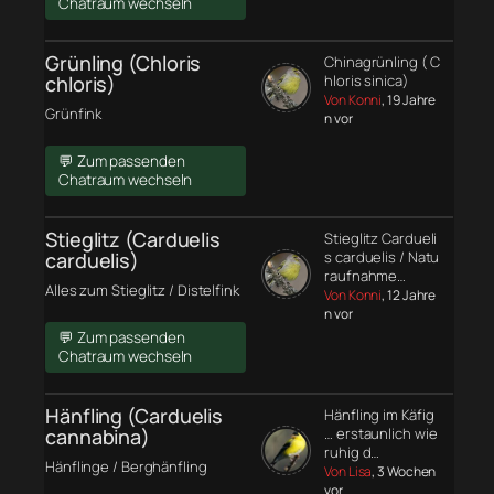
Chatraum wechseln
Grünling (Chloris
Chinagrünling ( C
chloris)
hloris sinica)
Von Konni
, 19 Jahre
Grünfink
n vor
💬 Zum passenden
Chatraum wechseln
Stieglitz (Carduelis
Stieglitz Cardueli
carduelis)
s carduelis / Natu
raufnahme…
Alles zum Stieglitz / Distelfink
Von Konni
, 12 Jahre
n vor
💬 Zum passenden
Chatraum wechseln
Hänfling (Carduelis
Hänfling im Käfig
cannabina)
… erstaunlich wie
ruhig d…
Hänflinge / Berghänfling
Von Lisa
, 3 Wochen
vor