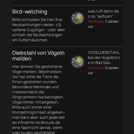
Bird-watching
was ruft denn da
s so "seltsam"
Bitte schreiben Sie hier Ihre
Von Konni
, 7 Jahren
Beobachtungen nieder. z.B.
vor
seltene Zugvögel – oder aber
einfach die Beobachtungen
am Futterhäuschen.
Diebstahl von Vögeln
VOGELDIEBSTAHL
melden
bei der Vogelbörs
e in Bad Salz…
Hier können Sie gestohlene
Von Konni
, 9 Jahren
Vögel melden. Beschreiben
vor
Sie hier bitte die Tiere die
Ihnen gestohlen wurden.
Besondere Merkmale und
insbesondere die
Ringnummern bei beringten
Vögel immer mit angeben.
Bitte auch immer eine
Kontaktmöglichkeit angeben –
man kann aber auch jederzeit
an Info@hte-birdhouse.de
eine Nachricht sende, wenn
man zu den gestohlene