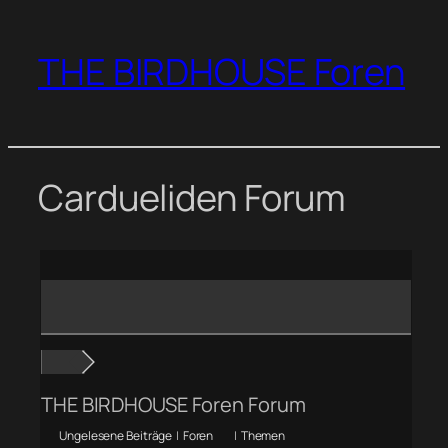
Zum
Inhalt
THE BIRDHOUSE Foren
springen
Cardueliden Forum
THE BIRDHOUSE Foren Forum
Ungelesene Beiträge
|
Foren
|
Themen