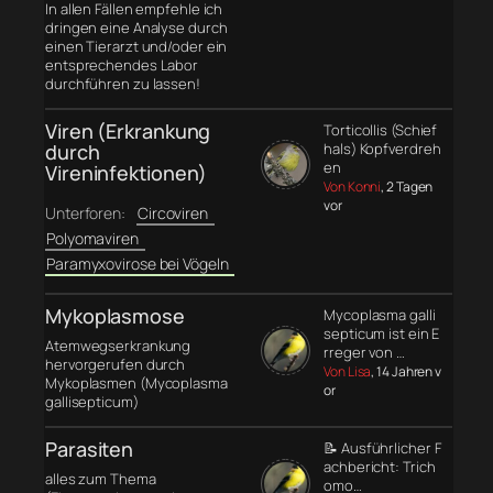
In allen Fällen empfehle ich
dringen eine Analyse durch
einen Tierarzt und/oder ein
entsprechendes Labor
durchführen zu lassen!
Viren (Erkrankung
Torticollis (Schief
durch
hals) Kopfverdreh
en
Vireninfektionen)
Von Konni
, 2 Tagen
vor
Unterforen:
Circoviren
Polyomaviren
Paramyxovirose bei Vögeln
Mykoplasmose
Mycoplasma galli
septicum ist ein E
Atemwegserkrankung
rreger von …
hervorgerufen durch
Von Lisa
, 14 Jahren v
Mykoplasmen (Mycoplasma
or
gallisepticum)
Parasiten
📝 Ausführlicher F
achbericht: Trich
alles zum Thema
omo…