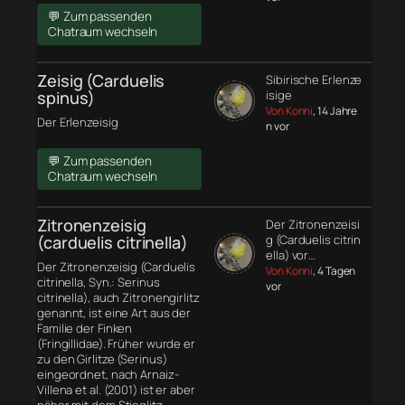
💬 Zum passenden
Chatraum wechseln
Zeisig (Carduelis
Sibirische Erlenze
spinus)
isige
Von Konni
, 14 Jahre
Der Erlenzeisig
n vor
💬 Zum passenden
Chatraum wechseln
Zitronenzeisig
Der Zitronenzeisi
(carduelis citrinella)
g (Carduelis citrin
ella) vor…
Der Zitronenzeisig (Carduelis
Von Konni
, 4 Tagen
citrinella, Syn.: Serinus
vor
citrinella), auch Zitronengirlitz
genannt, ist eine Art aus der
Familie der Finken
(Fringillidae). Früher wurde er
zu den Girlitze (Serinus)
eingeordnet, nach Arnaiz-
Villena et al. (2001) ist er aber