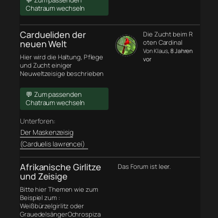
💬 Zum passenden
Chatraum wechseln
Cardueliden der
Die Zucht beim R
neuen Welt
oten Cardinal
Von Klaus
, 8 Jahren
Hier wird die Haltung, Pflege
vor
und Zucht einiger
Neuweltzeisige beschrieben
💬 Zum passenden
Chatraum wechseln
Unterforen:
Der Maskenzeisig
(Carduelis lawrencei)
Afrikanische Girlitze
Das Forum ist leer.
und Zeisige
Bitte hier Themen wie zum
Beispiel zum :
Weißbürzelgirlitz oder
GrauedelsängerOchrospiza