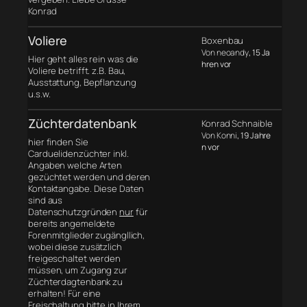
Konrad
Voliere
Boxenbau
Von neoandy
, 15 Ja
Hier geht alles rein was die
hren vor
Voliere betrifft. z.B. Bau,
Ausstattung, Bepflanzung
u.s.w.
Züchterdatenbank
Konrad Schnaible
Von Konni
, 19 Jahre
hier finden Sie
n vor
Carduelidenzüchter inkl.
Angaben welche Arten
gezüchtet werden und deren
Kontaktangabe. Diese Daten
sind aus
Datenschutzgründen
nur
für
bereits angemeldete
Forenmitglieder zugängllich,
wobei diese zusätzlich
freigeschaltet werden
müssen, um Zugang zur
Züchterdagtenbank zu
erhalten! Für eine
Freischaltung bitte in Ihrem