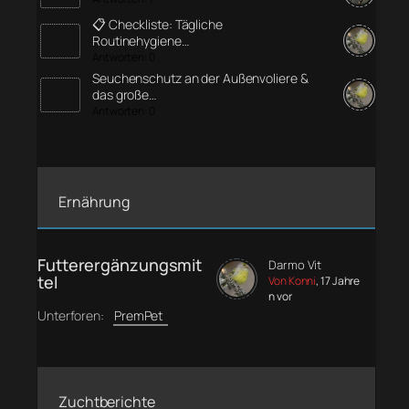
📋 Checkliste: Tägliche
Routinehygiene…
Antworten: 0
Seuchenschutz an der Außenvoliere &
das große…
Antworten: 0
Ernährung
Futterergänzungsmit
Darmo Vit
tel
Von Konni
, 17 Jahre
n vor
Unterforen:
PremPet
Zuchtberichte