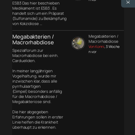
ESB3 Das hier beschieben
Medikament ist ESB3 . Es
handelt sich um ein Präparat
(Sulfonamide) zu Bekämpfung
von Kokzidiose …
Megabakterien /
Megabakterien /
Macrorhabdiose
Macrorhabdiose
Von Konni
, 3 Woche
Spezialforum zur
n vor
Macrorhabdiose bei einh.
Cardueliden.
In meiner langjährigen
Vogelhaltung, wurde mir
inzwischen klar, dass alle
pyrrhulaartigen
(Gimpel) besonders anfällig
für die Macrorhabdiose /
Megabakteriose sind.
Die hier abgegeben
Erfahrungen sollen in erster
Linie helfen die Krankheit
überhaupt zu erkennen.