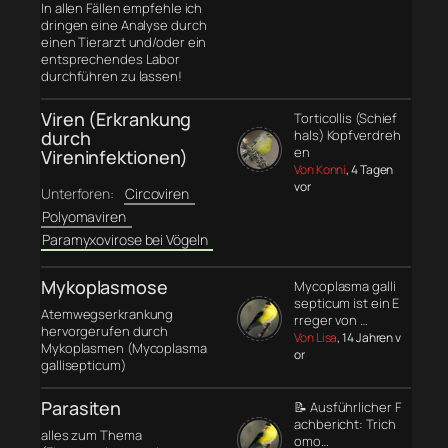
In allen Fällen empfehle ich
dringen eine Analyse durch
einen Tierarzt und/oder ein
entsprechendes Labor
durchführen zu lassen!
Viren (Erkrankung
Torticollis (Schief
durch
hals) Kopfverdreh
en
Vireninfektionen)
Von Konni
, 4 Tagen
vor
Unterforen:
Circoviren
Polyomaviren
Paramyxovirose bei Vögeln
Mykoplasmose
Mycoplasma galli
septicum ist ein E
Atemwegserkrankung
rreger von …
hervorgerufen durch
Von Lisa
, 14 Jahren v
Mykoplasmen (Mycoplasma
or
gallisepticum)
Parasiten
📝 Ausführlicher F
achbericht: Trich
alles zum Thema
omo…