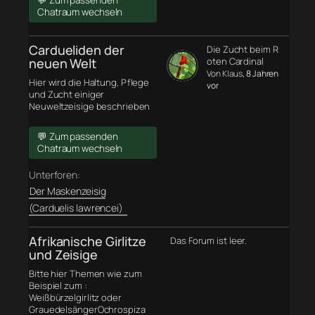
💬 Zum passenden
Chatraum wechseln
Cardueliden der
Die Zucht beim R
neuen Welt
oten Cardinal
Von Klaus
, 8 Jahren
Hier wird die Haltung, Pflege
vor
und Zucht einiger
Neuweltzeisige beschrieben
💬 Zum passenden
Chatraum wechseln
Unterforen:
Der Maskenzeisig
(Carduelis lawrencei)
Afrikanische Girlitze
Das Forum ist leer.
und Zeisige
Bitte hier Themen wie zum
Beispiel zum :
Weißbürzelgirlitz oder
GrauedelsängerOchrospiza