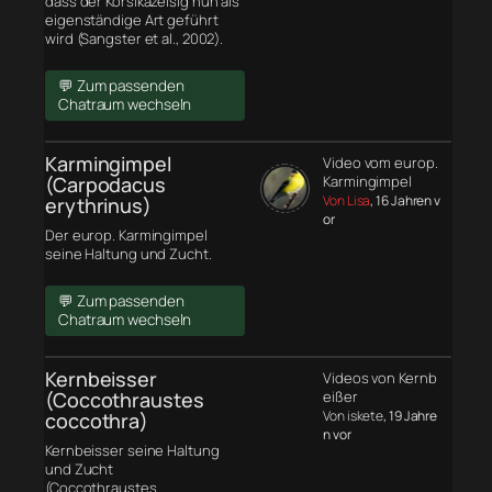
dass der Korsikazeisig nun als
eigenständige Art geführt
wird (Sangster et al., 2002).
💬 Zum passenden
Chatraum wechseln
Karmingimpel
Video vom europ.
(Carpodacus
Karmingimpel
Von Lisa
, 16 Jahren v
erythrinus)
or
Der europ. Karmingimpel
seine Haltung und Zucht.
💬 Zum passenden
Chatraum wechseln
Kernbeisser
Videos von Kernb
(Coccothraustes
eißer
Von iskete
, 19 Jahre
coccothra)
n vor
Kernbeisser seine Haltung
und Zucht
(Coccothraustes