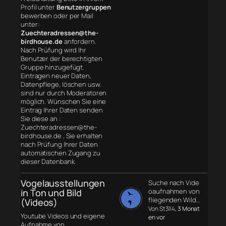
Profil unter
Benutzergruppen
bewerben oder per Mail
unter:
Zuechteradressen@the-
birdhouse.de
anfordern.
Nach Prüfung wird Ihr
Benutzer der berechtigten
Gruppe hinzugefügt.
Eintragen neuer Daten,
Datenpflege, löschen usw.
sind nur durch Moderatoren
möglich. Wünschen Sie eine
Eintrag Ihrer Daten senden
Sie diese an :
Zuechteradressen@the-
birdhouse.de , Sie erhalten
nach Prüfung Ihrer Daten
automatischen Zugang zu
dieser Datenbank.
Vogelausstellungen
Suche nach Vide
in Ton und Bild
oaufnahmen von
fliegenden Wild…
(Videos)
Von St3ll4
, 3 Monat
Youtube Videos und eigene
en vor
Aufnahme von