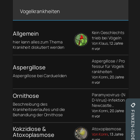
Vogelkrankheiten
Allgemein
Kein Geschlechts
trieb bei Vögeln
hier kann alles zum Thema
Von Klaus
, 12 Jahre
Krankheit diskutiert werden
n vor
Aspergillose / Pro
Aspergillose
fessur für Vogelk
rankheiten
Aspergillose bei Cardueliden
Von Konni
, 20 Jahre
n vor
Ornithose
Paramyxovirus-(N
D-Virus)-Infektion
Beschreibung des
Newcastle…
📋
Krankheitsverlaufes und die
Von Konni
, 20 Jahre
FINKEN-INDEX
Behandlung der Ornithose
n vor
Kokzidiose &
Atoxoplasmose
Atoxoplasmose
Von Konni
, 13 Jahre
n vor