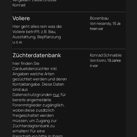
Konrad
Voliere
Boxenbau
Von neoandy
, 15 Ja
Hier geht alles rein was die
hren vor
Voliere betrifft. z.B. Bau,
Ausstattung, Bepflanzung
u.s.w.
Züchterdatenbank
Konrad Schnaible
Von Konni
, 19 Jahre
hier finden Sie
n vor
Carduelidenzüchter inkl.
Angaben welche Arten
gezüchtet werden und deren
Kontaktangabe. Diese Daten
sind aus
Datenschutzgründen
nur
für
bereits angemeldete
Forenmitglieder zugängllich,
wobei diese zusätzlich
freigeschaltet werden
müssen, um Zugang zur
Züchterdagtenbank zu
erhalten! Für eine
Freischaltung bitte in Ihrem