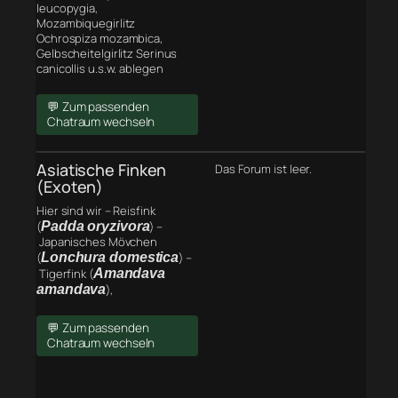
leucopygia,
Mozambiquegirlitz
Ochrospiza mozambica,
Gelbscheitelgirlitz Serinus
canicollis u.s.w. ablegen
💬 Zum passenden
Chatraum wechseln
Asiatische Finken
Das Forum ist leer.
(Exoten)
Hier sind wir – Reisfink
(
Padda oryzivora
) –
Japanisches Mövchen
(
Lonchura domestica
) –
Tigerfink (
Amandava
amandava
),
💬 Zum passenden
Chatraum wechseln