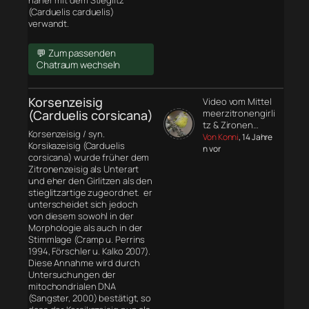
näher mit dem Stieglitz
(Carduelis carduelis)
verwandt.
💬 Zum passenden
Chatraum wechseln
Korsenzeisig
Video vom Mittel
(Carduelis corsicana)
meerzitronengirli
tz & Zironen…
Korsenzeisig / syn.
Von Konni
, 14 Jahre
Korsikazeisig (Carduelis
n vor
corsicana) wurde früher dem
Zitronenzeisig als Unterart
und eher den Girlitzen als den
stieglitzartige zugeordnet. er
unterscheidet sich jedoch
von diesem sowohl in der
Morphologie
als auch in der
Stimmlage (Cramp u. Perrins
1994, Förschler u. Kalko 2007).
Diese Annahme wird durch
Untersuchungen der
mitochondrialen DNA
(Sangster, 2000) bestätigt, so