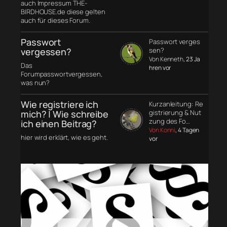
auch Impressum THE-
BIRDHOUSE.de diese gelten
auch für dieses Forum.
Passwort
Passwort verges
vergessen?
sen?
Von Kenneth
, 23 Ja
Das
hren vor
Forumpasswortvergessen,
was nun?
Wie registriere ich
Kurzanleitung: Re
mich? | Wie schreibe
gistrierung & Nut
zung des Fo…
ich einen Beitrag?
Von Konni
, 4 Tagen
hier wird erklärt, wie es geht.
vor