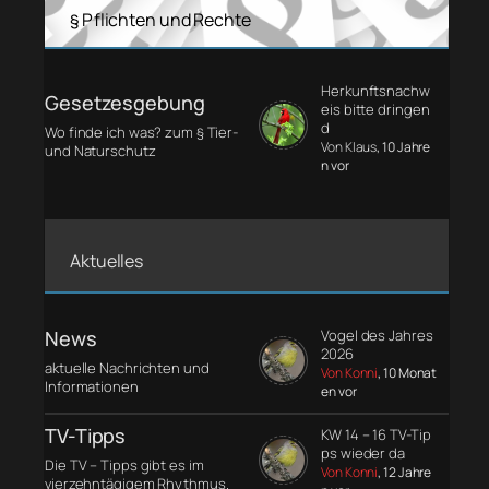
§ Pflichten und Rechte
Herkunftsnachw
Gesetzesgebung
eis bitte dringen
d
Wo finde ich was? zum § Tier-
Von Klaus
, 10 Jahre
und Naturschutz
n vor
Aktuelles
News
Vogel des Jahres
2026
aktuelle Nachrichten und
Von Konni
, 10 Monat
Informationen
en vor
TV-Tipps
KW 14 – 16 TV-Tip
ps wieder da
Die TV – Tipps gibt es im
Von Konni
, 12 Jahre
vierzehntägigem Rhythmus.