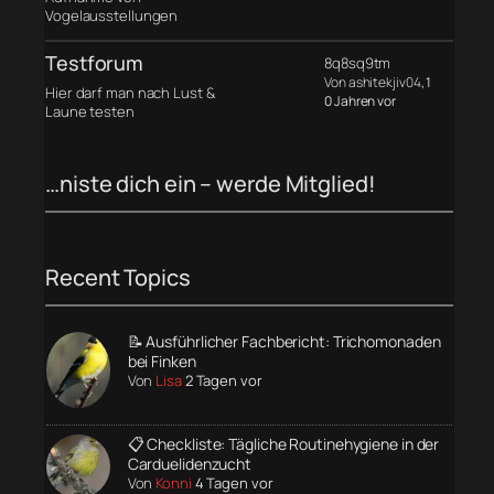
Vogelausstellungen
Testforum
8q8sq9tm
Von ashitekjiv04
, 1
Hier darf man nach Lust &
0 Jahren vor
Laune testen
…niste dich ein – werde Mitglied!
Recent Topics
📝 Ausführlicher Fachbericht: Trichomonaden
bei Finken
Von
Lisa
2 Tagen vor
📋 Checkliste: Tägliche Routinehygiene in der
Carduelidenzucht
Von
Konni
4 Tagen vor