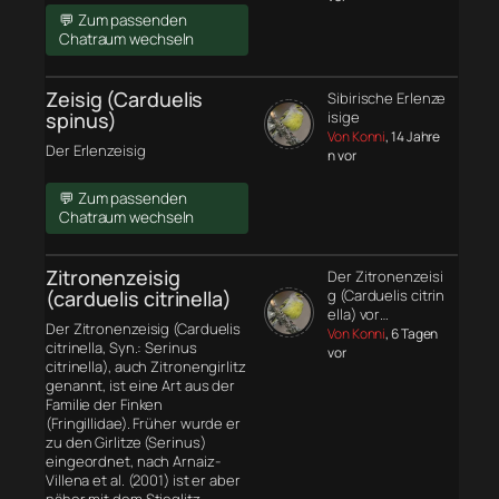
💬 Zum passenden
Chatraum wechseln
Zeisig (Carduelis
Sibirische Erlenze
spinus)
isige
Von Konni
, 14 Jahre
Der Erlenzeisig
n vor
💬 Zum passenden
Chatraum wechseln
Zitronenzeisig
Der Zitronenzeisi
(carduelis citrinella)
g (Carduelis citrin
ella) vor…
Der Zitronenzeisig (Carduelis
Von Konni
, 6 Tagen
citrinella, Syn.: Serinus
vor
citrinella), auch Zitronengirlitz
genannt, ist eine Art aus der
Familie der Finken
(Fringillidae). Früher wurde er
zu den Girlitze (Serinus)
eingeordnet, nach Arnaiz-
Villena et al. (2001) ist er aber