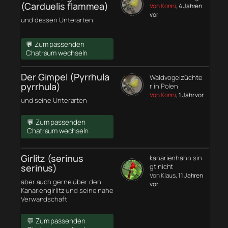
(Carduelis flammea)
Von Konni
, 4 Jahren
vor
und dessen Unterarten
💬 Zum passenden
Chatraum wechseln
Der Gimpel (Pyrrhula
Waldvogelzüchte
pyrrhula)
r in Polen
Von Konni
, 1 Jahr vor
und seine Unterarten
💬 Zum passenden
Chatraum wechseln
Girlitz (serinus
kanarienhahn sin
serinus)
gt nicht
Von Klaus
, 11 Jahren
aber auch gerne über den
vor
Kanariengirlitz und seine nahe
Verwandschaft
💬 Zum passenden