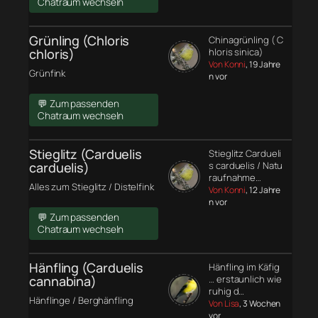
Chatraum wechseln
Grünling (Chloris
Chinagrünling ( C
chloris)
hloris sinica)
Von Konni
, 19 Jahre
Grünfink
n vor
💬 Zum passenden
Chatraum wechseln
Stieglitz (Carduelis
Stieglitz Cardueli
carduelis)
s carduelis / Natu
raufnahme…
Alles zum Stieglitz / Distelfink
Von Konni
, 12 Jahre
n vor
💬 Zum passenden
Chatraum wechseln
Hänfling (Carduelis
Hänfling im Käfig
cannabina)
… erstaunlich wie
ruhig d…
Hänflinge / Berghänfling
Von Lisa
, 3 Wochen
vor