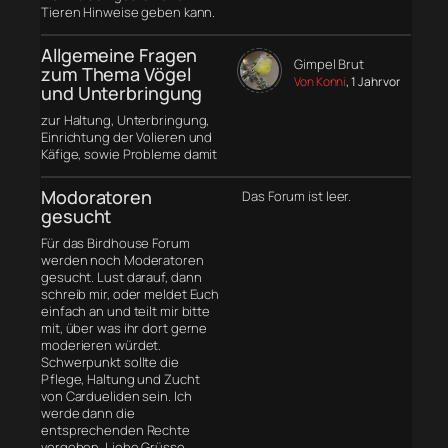
Tieren Hinweise geben kann.
Allgemeine Fragen
Gimpel Brut
zum Thema Vögel
Von Konni
, 1 Jahr vor
und Unterbringung
zur Haltung, Unterbringung,
Einrichtung der Volieren und
Käfige, sowie Probleme damit
Modoratoren
Das Forum ist leer.
gesucht
Für das Birdhouse Forum
werden noch Moderatoren
gesucht. Lust darauf, dann
schreib mir, oder meldet Euch
einfach an und teilt mir bitte
mit, über was ihr dort gerne
moderieren würdet.
Schwerpunkt sollte die
Pflege, Haltung und Zucht
von Cardueliden sein. Ich
werde dann die
entsprechenden Rechte
vergeben. Liebe Grüsse