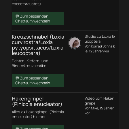
coccothraustes)
💬 Zum passenden
Chatraum wechseln
Kreuzschnäbel (Loxia
Studie zu Loxia le
curvirostra/Loxia
ucoptera
Von Konrad Schnaib
pytyopsittacus/Loxia
le
, 12 Jahren vor
leucoptera)
Fichten- Kiefern- und
Bindenkreuzschäbel
💬 Zum passenden
Chatraum wechseln
Hakengimpel
Video vom Haken
(Pinicola enucleator)
gimpel
Von Mike
, 15 Jahren
Alles zu Hakengimpel (Pinicola
vor
enucleator) hierher