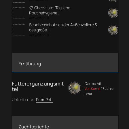
📋 Checkliste: Tägliche
Routinehygiene…
Antworten: 0
Seuchenschutz an der Außenvoliere &
das große…
Antworten: 0
Ernährung
Futterergänzungsmit
Darmo Vit
tel
Von Konni
, 17 Jahre
n vor
Unterforen:
PremPet
Zuchtberichte