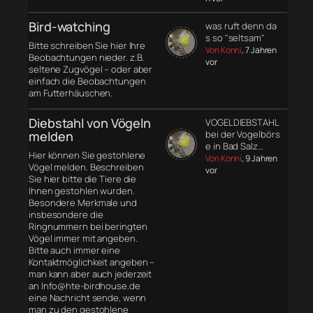
Bird-watching
was ruft denn da
s so "seltsam"
Bitte schreiben Sie hier Ihre
Von Konni
, 7 Jahren
Beobachtungen nieder. z.B.
vor
seltene Zugvögel – oder aber
einfach die Beobachtungen
am Futterhäuschen.
Diebstahl von Vögeln
VOGELDIEBSTAHL
melden
bei der Vogelbörs
e in Bad Salz…
Hier können Sie gestohlene
Von Konni
, 9 Jahren
Vögel melden. Beschreiben
vor
Sie hier bitte die Tiere die
Ihnen gestohlen wurden.
Besondere Merkmale und
insbesondere die
Ringnummern bei beringten
Vögel immer mit angeben.
Bitte auch immer eine
Kontaktmöglichkeit angeben –
man kann aber auch jederzeit
an Info@hte-birdhouse.de
eine Nachricht sende, wenn
man zu den gestohlene