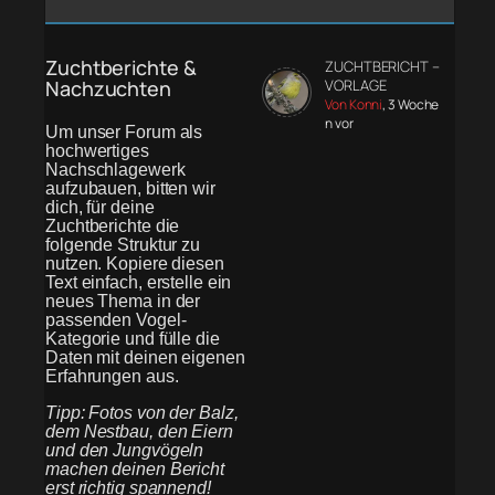
Zuchtberichte &
ZUCHTBERICHT –
Nachzuchten
VORLAGE
Von Konni
, 3 Woche
n vor
Um unser Forum als
hochwertiges
Nachschlagewerk
aufzubauen, bitten wir
dich, für deine
Zuchtberichte die
folgende Struktur zu
nutzen. Kopiere diesen
Text einfach, erstelle ein
neues Thema in der
passenden Vogel-
Kategorie und fülle die
Daten mit deinen eigenen
Erfahrungen aus.
Tipp: Fotos von der Balz,
dem Nestbau, den Eiern
und den Jungvögeln
machen deinen Bericht
erst richtig spannend!