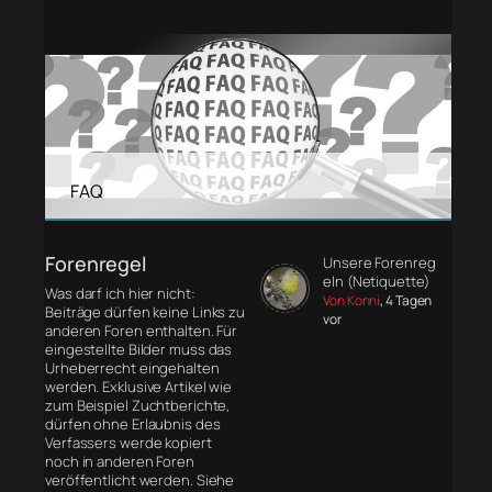
FAQ
Forenregel
Unsere Forenreg
eln (Netiquette)
Was darf ich hier nicht:
Von Konni
, 4 Tagen
Beiträge dürfen keine Links zu
vor
anderen Foren enthalten. Für
eingestellte Bilder muss das
Urheberrecht eingehalten
werden. Exklusive Artikel wie
zum Beispiel Zuchtberichte,
dürfen ohne Erlaubnis des
Verfassers werde kopiert
noch in anderen Foren
veröffentlicht werden. Siehe