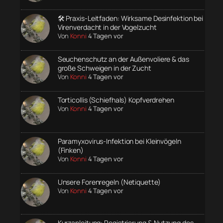
🛠️ Praxis-Leitfaden: Wirksame Desinfektion bei
Virenverdacht in der Vogelzucht
Von
Konni
4 Tagen vor
Seuchenschutz an der Außenvoliere & das
große Schweigen in der Zucht
Von
Konni
4 Tagen vor
Torticollis (Schiefhals) Kopfverdrehen
Von
Konni
4 Tagen vor
Paramyxovirus-Infektion bei Kleinvögeln
(Finken)
Von
Konni
4 Tagen vor
Unsere Forenregeln (Netiquette)
Von
Konni
4 Tagen vor
Kurzanleitung: Registrierung & Nutzung des