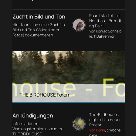
Zucht in Bild und Ton
Paar II startet mit
Nestbau – Breedi
Hier kann man seine Zucht in
ng Pair I…
Bild und Ton (Videos oder
Von Konrad Schnaib
Fotos) dokumentieren
le
, 11 Jahren vor
THE BIRDHOUSE Foren
Ankündigungen
The-Birdhouse z
eigt sich in neuer
Informationen,
Pracht
Wartungstermine u.v.a.m. zu
Von Konni
, 3 Woche
THE BIRDHOUSE
n vor