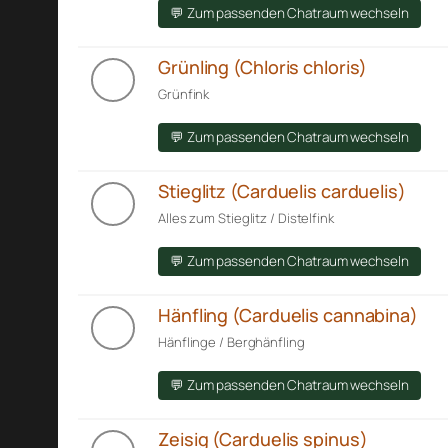
💬 Zum passenden Chatraum wechseln
Grünling (Chloris chloris)
Grünfink
💬 Zum passenden Chatraum wechseln
Stieglitz (Carduelis carduelis)
Alles zum Stieglitz / Distelfink
💬 Zum passenden Chatraum wechseln
Hänfling (Carduelis cannabina)
Hänflinge / Berghänfling
💬 Zum passenden Chatraum wechseln
Zeisig (Carduelis spinus)