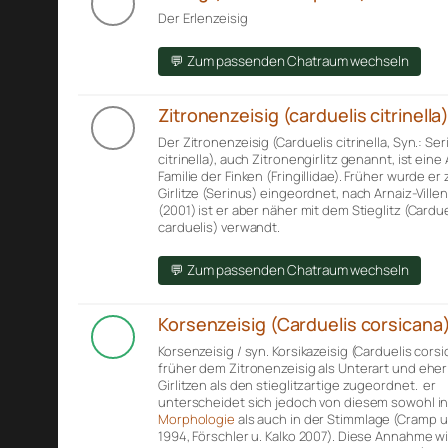
Der Erlenzeisig
💬 Zum passenden Chatraum wechseln
Zitronenzeisig (carduelis citrinella
Der Zitronenzeisig (Carduelis citrinella, Syn.: Se
citrinella), auch Zitronengirlitz genannt, ist eine
Familie der Finken (Fringillidae). Früher wurde er
Girlitze (Serinus) eingeordnet, nach Arnaiz-Villena
(2001) ist er aber näher mit dem Stieglitz (Cardue
carduelis) verwandt.
💬 Zum passenden Chatraum wechseln
Korsenzeisig (Carduelis corsicana
Korsenzeisig / syn. Korsikazeisig (Carduelis cors
früher dem Zitronenzeisig als Unterart und ehe
Girlitzen als den stieglitzartige zugeordnet. er
unterscheidet sich jedoch von diesem sowohl in
Morphologie
als auch in der Stimmlage (Cramp u.
1994, Förschler u. Kalko 2007). Diese Annahme w