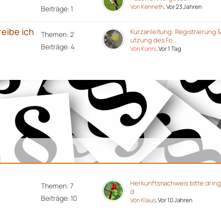
Von Kenneth
, Vor 23 Jahren
Beiträge: 1
reibe ich
Kurzanleitung: Registrierung 
Themen: 2
utzung des Fo…
Beiträge: 4
Von Konni
, Vor 1 Tag
Herkunftsnachweis bitte drin
Themen: 7
d
Beiträge: 10
Von Klaus
, Vor 10 Jahren