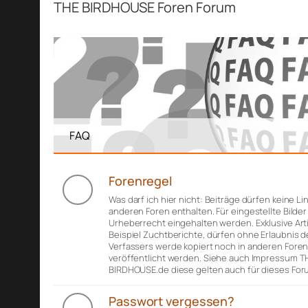
THE BIRDHOUSE Foren Forum
FAQ
Forenregel
Was darf ich hier nicht: Beiträge dürfen keine Li
anderen Foren enthalten. Für eingestellte Bilde
Urheberrecht eingehalten werden. Exklusive Art
Beispiel Zuchtberichte, dürfen ohne Erlaubnis d
Verfassers werde kopiert noch in anderen Fore
veröffentlicht werden. Siehe auch Impressum T
BIRDHOUSE.de diese gelten auch für dieses For
Passwort vergessen?