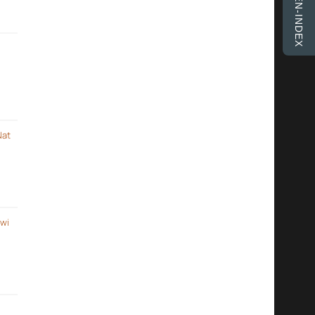
FINKEN-INDEX
Nat
 wi