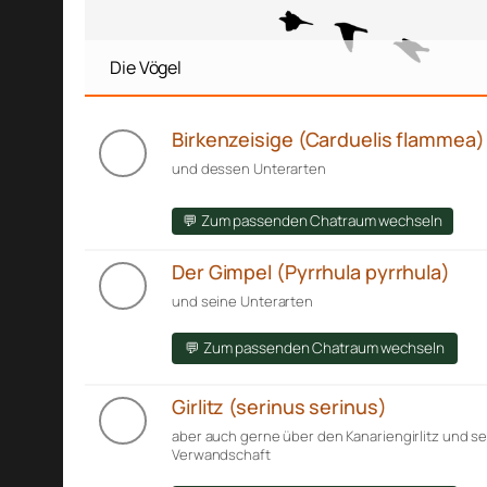
Die Vögel
Birkenzeisige (Carduelis flammea)
und dessen Unterarten
💬 Zum passenden Chatraum wechseln
Der Gimpel (Pyrrhula pyrrhula)
und seine Unterarten
💬 Zum passenden Chatraum wechseln
Girlitz (serinus serinus)
aber auch gerne über den Kanariengirlitz und s
Verwandschaft