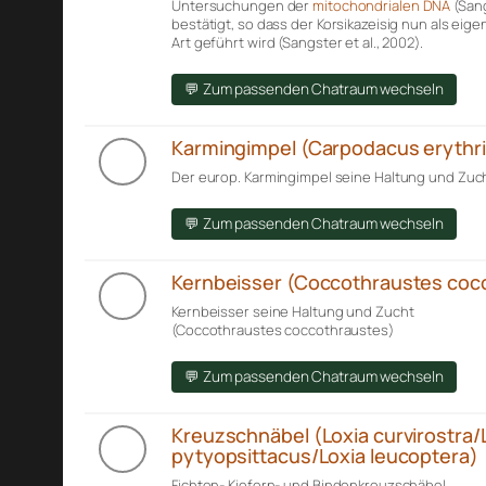
Untersuchungen der
mitochondrialen DNA
(Sang
bestätigt, so dass der Korsikazeisig nun als eig
Art geführt wird (Sangster et al., 2002).
💬 Zum passenden Chatraum wechseln
Karmingimpel (Carpodacus erythr
Der europ. Karmingimpel seine Haltung und Zuch
💬 Zum passenden Chatraum wechseln
Kernbeisser (Coccothraustes coc
Kernbeisser seine Haltung und Zucht
(Coccothraustes coccothraustes)
💬 Zum passenden Chatraum wechseln
Kreuzschnäbel (Loxia curvirostra/
pytyopsittacus/Loxia leucoptera)
Fichten- Kiefern- und Bindenkreuzschäbel