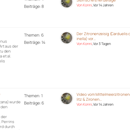
Sibirische Erlenzeisige
Von Konni
, Vor 14 Jahren
Beiträge: 8
)
Der Zitronenzeisig (Carduelis c
Themen: 6
inella) vor…
rinus
Beiträge: 14
Von Konni
, Vor 3 Tagen
 Art aus der
 zu den
 et al.
lis
)
Video vom Mittelmeerzitronen
Themen: 1
litz & Zironen…
icana) wurde
Beiträge: 6
Von Konni
, Vor 14 Jahren
r den
 der
 Perrins
ird durch