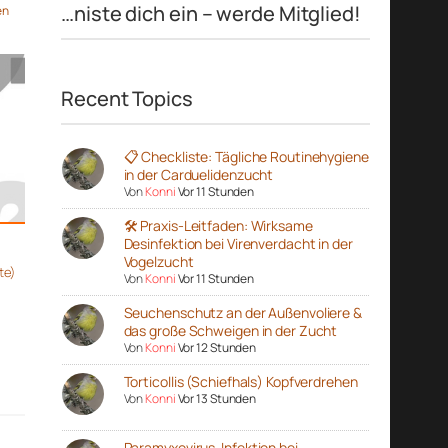
…niste dich ein – werde Mitglied!
en
Recent Topics
📋 Checkliste: Tägliche Routinehygiene
in der Carduelidenzucht
Von
Konni
Vor 11 Stunden
🛠️ Praxis-Leitfaden: Wirksame
Desinfektion bei Virenverdacht in der
Vogelzucht
te)
Von
Konni
Vor 11 Stunden
Seuchenschutz an der Außenvoliere &
das große Schweigen in der Zucht
Von
Konni
Vor 12 Stunden
Torticollis (Schiefhals) Kopfverdrehen
Von
Konni
Vor 13 Stunden
Paramyxovirus-Infektion bei