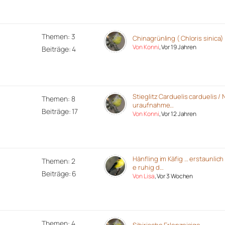
Themen: 3
Chinagrünling ( Chloris sinica)
Von Konni
, Vor 19 Jahren
Beiträge: 4
Stieglitz Carduelis carduelis / 
Themen: 8
uraufnahme…
Beiträge: 17
Von Konni
, Vor 12 Jahren
Hänfling im Käfig … erstaunlich
Themen: 2
e ruhig d…
Beiträge: 6
Von Lisa
, Vor 3 Wochen
Themen: 4