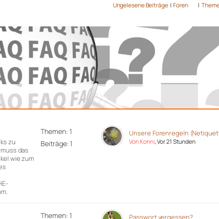
Ungelesene Beiträge
|
Foren
|
Them
Themen: 1
Unsere Forenregeln (Netiquet
nks zu
Von Konni
, Vor 21 Stunden
Beiträge: 1
r muss das
ikel wie zum
es
n
HE-
um.
Themen: 1
Passwort vergessen?