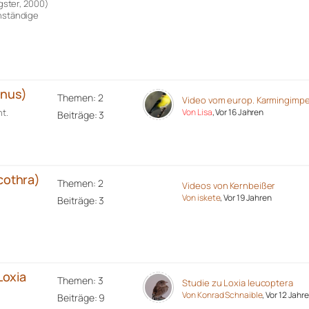
ster, 2000)
enständige
inus)
Themen: 2
Video vom europ. Karmingimpe
t.
Von Lisa
, Vor 16 Jahren
Beiträge: 3
cothra)
Themen: 2
Videos von Kernbeißer
Von iskete
, Vor 19 Jahren
Beiträge: 3
Loxia
Themen: 3
Studie zu Loxia leucoptera
Von Konrad Schnaible
, Vor 12 Jahr
Beiträge: 9