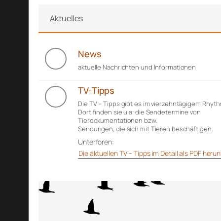
Aktuelles
News
aktuelle Nachrichten und Informationen
TV-Tipps
Die TV – Tipps gibt es im vierzehntägigem Rhyt
Dort finden sie u.a. die Sendetermine von
Tierdokumentationen bzw.
Sendungen, die sich mit Tieren beschäftigen.
Unterforen:
Die aktuellen TV – Tipps im Detail als PDF her