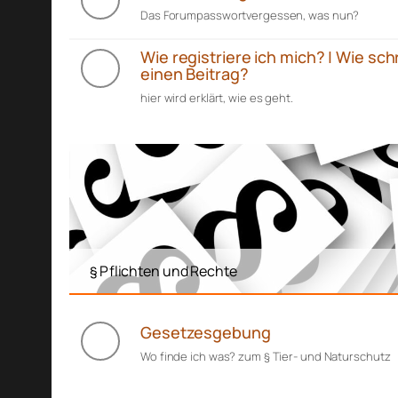
Das Forumpasswortvergessen, was nun?
Wie registriere ich mich? | Wie sch
einen Beitrag?
hier wird erklärt, wie es geht.
§ Pflichten und Rechte
Gesetzesgebung
Wo finde ich was? zum § Tier- und Naturschutz