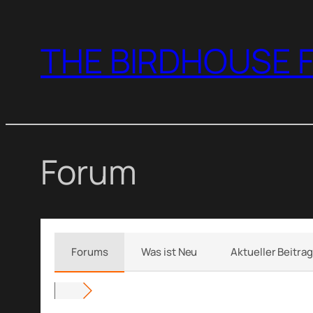
Zum
Inhalt
THE BIRDHOUSE F
springen
Forum
Forums
Was ist Neu
Aktueller Beitrag