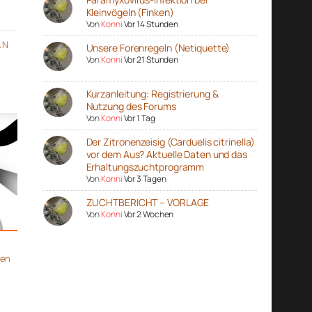
Kleinvögeln (Finken)
Von
Konni
Vor 14 Stunden
& N
Unsere Forenregeln (Netiquette)
Von
Konni
Vor 21 Stunden
Kurzanleitung: Registrierung &
Nutzung des Forums
Von
Konni
Vor 1 Tag
Der Zitronenzeisig (Carduelis citrinella)
vor dem Aus? Aktuelle Daten und das
Erhaltungszuchtprogramm
Von
Konni
Vor 3 Tagen
ZUCHTBERICHT – VORLAGE
Von
Konni
Vor 2 Wochen
gen