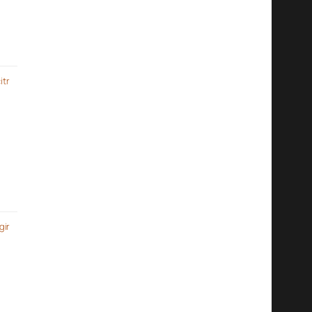
itr
gir