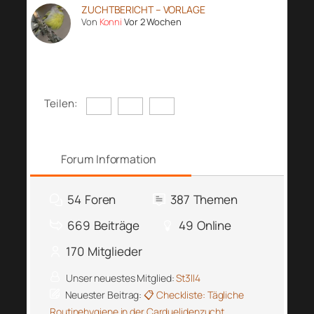
ZUCHTBERICHT – VORLAGE
Von
Konni
Vor 2 Wochen
Teilen:
Forum Information
54
Foren
387
Themen
669
Beiträge
49
Online
170
Mitglieder
Unser neuestes Mitglied:
St3ll4
Neuester Beitrag:
📋 Checkliste: Tägliche
Routinehygiene in der Carduelidenzucht