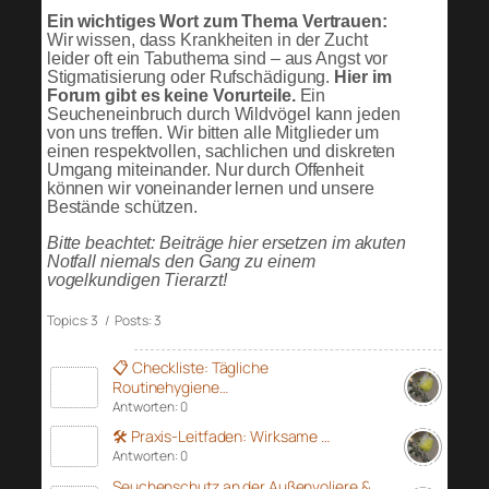
Ein wichtiges Wort zum Thema Vertrauen:
Wir wissen, dass Krankheiten in der Zucht
leider oft ein Tabuthema sind – aus Angst vor
Stigmatisierung oder Rufschädigung.
Hier im
Forum gibt es keine Vorurteile.
Ein
Seucheneinbruch durch Wildvögel kann jeden
von uns treffen. Wir bitten alle Mitglieder um
einen respektvollen, sachlichen und diskreten
Umgang miteinander. Nur durch Offenheit
können wir voneinander lernen und unsere
Bestände schützen.
Bitte beachtet: Beiträge hier ersetzen im akuten
Notfall niemals den Gang zu einem
vogelkundigen Tierarzt!
Topics: 3 / Posts: 3
📋 Checkliste: Tägliche
Routinehygiene…
Antworten: 0
🛠️ Praxis-Leitfaden: Wirksame …
Antworten: 0
Seuchenschutz an der Außenvoliere &