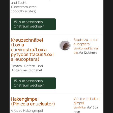
und Zucht
(Coccothraustes
coccothraustes)
💬 Zum passenden
Chatraum wechseln
Kreuzschnäbel
Studie zu Loxia l
(Loxia
eucoptera
Von Konrad Schnai
curvirostra/Loxia
ble
, Vor 12 Jahren
pytyopsittacus/Loxi
a leucoptera)
Fichten- Kiefern- und
Bindenkreuzschäbel
💬 Zum passenden
Chatraum wechseln
Hakengimpel
Video vom Haken
(Pinicola enucleator)
gimpel
Von Mike
, Vor 15 Ja
Alles zu Hakengimpel
hren