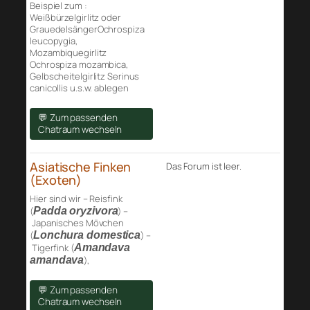
Beispiel zum :
Weißbürzelgirlitz oder
GrauedelsängerOchrospiza
leucopygia,
Mozambiquegirlitz
Ochrospiza mozambica,
Gelbscheitelgirlitz Serinus
canicollis u.s.w. ablegen
💬 Zum passenden
Chatraum wechseln
Asiatische Finken
Das Forum ist leer.
(Exoten)
Hier sind wir – Reisfink
(
Padda oryzivora
) –
Japanisches Mövchen
(
Lonchura domestica
) –
Tigerfink (
Amandava
amandava
),
💬 Zum passenden
Chatraum wechseln