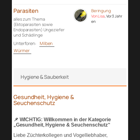
Parasiten
Beringung
Von Lisa
, Vor 3 Jahr
alles zum Thema
en
(Ektoparasiten sowie
Endoparasiten) Ungeziefer
und Schädlinge
Unterforen:
Milben
Würmer
Hygiene & Sauberkeit
Gesundheit, Hygiene &
Seuchenschutz
📌 WICHTIG: Willkommen in der Kategorie
„Gesundheit, Hygiene & Seuchenschutz“
Liebe Züchterkollegen und Vogelliebhaber,