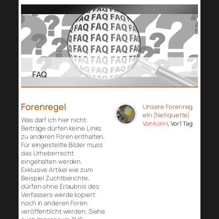
FAQ
Forenregel
Unsere Forenreg
eln (Netiquette)
Was darf ich hier nicht:
Von Konni
, Vor 1 Tag
Beiträge dürfen keine Links
zu anderen Foren enthalten.
Für eingestellte Bilder muss
das Urheberrecht
eingehalten werden.
Exklusive Artikel wie zum
Beispiel Zuchtberichte,
dürfen ohne Erlaubnis des
Verfassers werde kopiert
noch in anderen Foren
veröffentlicht werden. Siehe