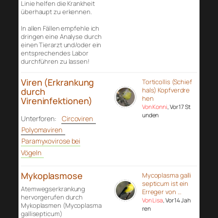
Linie helfen die Krankheit
überhaupt zu erkennen.
In allen Fällen empfehle ich
dringen eine Analyse durch
einen Tierarzt und/oder ein
entsprechendes Labor
durchführen zu lassen!
Viren (Erkrankung
Torticollis (Schief
durch
hals) Kopfverdre
hen
Vireninfektionen)
Von Konni
, Vor 17 St
unden
Unterforen:
Circoviren
Polyomaviren
Paramyxovirose bei
Vögeln
Mykoplasmose
Mycoplasma galli
septicum ist ein
Atemwegserkrankung
Erreger von …
hervorgerufen durch
Von Lisa
, Vor 14 Jah
Mykoplasmen (Mycoplasma
ren
gallisepticum)