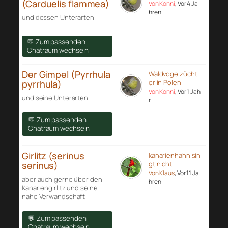
(Carduelis flammea)
Von Konni
, Vor 4 Ja
hren
und dessen Unterarten
💬 Zum passenden
Chatraum wechseln
Der Gimpel (Pyrrhula
Waldvogelzücht
pyrrhula)
er in Polen
Von Konni
, Vor 1 Jah
und seine Unterarten
r
💬 Zum passenden
Chatraum wechseln
Girlitz (serinus
kanarienhahn sin
serinus)
gt nicht
Von Klaus
, Vor 11 Ja
aber auch gerne über den
hren
Kanariengirlitz und seine
nahe Verwandschaft
💬 Zum passenden
Chatraum wechseln