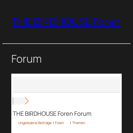
Zum
Inhalt
THE BIRDHOUSE Foren
springen
Forum
THE BIRDHOUSE Foren Forum
Ungelesene Beiträge
|
Foren
|
Themen