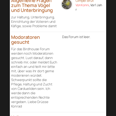
Allgemeine Fragen
Gimpel Brut
zum Thema Vögel
Von Konni
, Vor 1 Jah
und Unterbringung
r
zur Haltung, Unterbringung,
Einrichtung der Volieren und
Käfige, sowie Probleme damit
Modoratoren
Das Forum ist leer.
gesucht
Für das Birdhouse Forum
werden noch Moderatoren
gesucht. Lust darauf, dann
schreib mir, oder meldet Euch
einfach an und teilt mir bitte
mit, über was ihr dort gerne
moderieren würdet.
Schwerpunkt sollte die
Pflege, Haltung und Zucht
von Cardueliden sein. Ich
werde dann die
entsprechenden Rechte
vergeben. Liebe Grüsse
Konrad