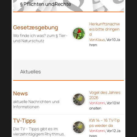
§ Pflichten und Rechte
Herkunftsnachw
Gesetzesgebung
eis bitte dringen
d
Wo finde ich was? zum § Tier-
Von Klaus
, Vor 10 Ja
und Naturschutz
hren
Aktuelles
News
Vogel des Jahres
2026
aktuelle Nachrichten und
Von Konni
, Vor 10 M
Informationen
onaten
TV-Tipps
KW 14 – 16 TV-Tip
ps wieder da
Die TV – Tipps gibt es im
Von Konni
, Vor 12 Ja
vierzehntägigem Rhythmus.
hren