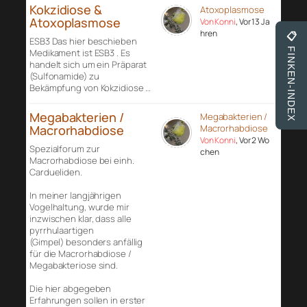
Kokzidiose &
Atoxoplasmose
Atoxoplasmose
Von Konni
, Vor 13 Ja
hren
📋
ESB3 Das hier beschieben
FINKEN-INDEX
Medikament ist ESB3 . Es
handelt sich um ein Präparat
(Sulfonamide) zu
Bekämpfung von Kokzidiose …
Megabakterien /
Megabakterien /
Macrorhabdiose
Macrorhabdiose
Von Konni
, Vor 2 Wo
Spezialforum zur
chen
Macrorhabdiose bei einh.
Cardueliden.
In meiner langjährigen
Vogelhaltung, wurde mir
inzwischen klar, dass alle
pyrrhulaartigen
(Gimpel) besonders anfällig
für die Macrorhabdiose /
Megabakteriose sind.
Die hier abgegeben
Erfahrungen sollen in erster