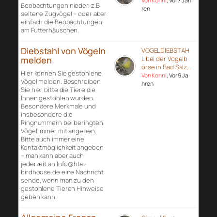
Von Konni
, Vor 7 Jah
Beobachtungen nieder. z.B.
ren
seltene Zugvögel – oder aber
einfach die Beobachtungen
am Futterhäuschen.
Diebstahl von Vögeln
VOGELDIEBSTAH
melden
L bei der Vogelb
örse in Bad Salz…
Hier können Sie gestohlene
Von Konni
, Vor 9 Ja
Vögel melden. Beschreiben
hren
Sie hier bitte die Tiere die
Ihnen gestohlen wurden.
Besondere Merkmale und
insbesondere die
Ringnummern bei beringten
Vögel immer mit angeben.
Bitte auch immer eine
Kontaktmöglichkeit angeben
– man kann aber auch
jederzeit an Info@hte-
birdhouse.de eine Nachricht
sende, wenn man zu den
gestohlene Tieren Hinweise
geben kann.