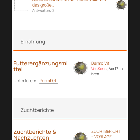
das große…
Antworten: 0
Ernährung
Futterergänzungsmi
Darmo Vit
ttel
Von Konni
, Vor 17 Ja
hren
Unterforen:
PremPet
Zuchtberichte
Zuchtberichte &
ZUCHTBERICHT
Nachzuchten
– VORLAGE