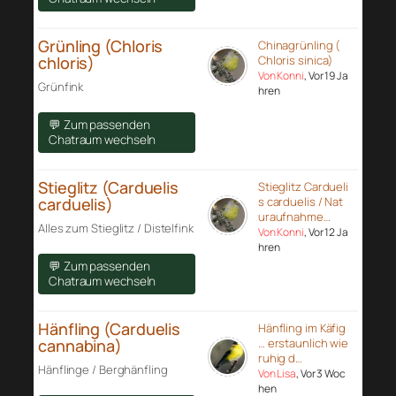
Grünling (Chloris
Chinagrünling (
chloris)
Chloris sinica)
Von Konni
, Vor 19 Ja
Grünfink
hren
💬 Zum passenden
Chatraum wechseln
Stieglitz (Carduelis
Stieglitz Cardueli
carduelis)
s carduelis / Nat
uraufnahme…
Alles zum Stieglitz / Distelfink
Von Konni
, Vor 12 Ja
hren
💬 Zum passenden
Chatraum wechseln
Hänfling (Carduelis
Hänfling im Käfig
cannabina)
… erstaunlich wie
ruhig d…
Hänflinge / Berghänfling
Von Lisa
, Vor 3 Woc
hen