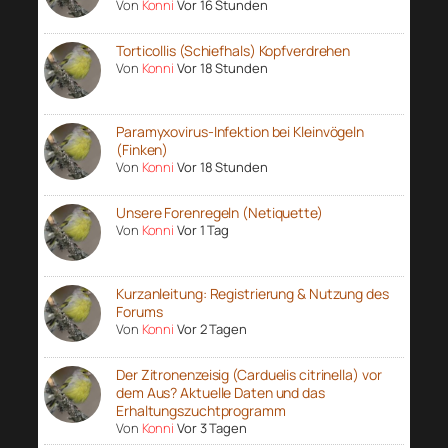
Von
Konni
Vor 16 Stunden
Torticollis (Schiefhals) Kopfverdrehen
Von
Konni
Vor 18 Stunden
Paramyxovirus-Infektion bei Kleinvögeln
(Finken)
Von
Konni
Vor 18 Stunden
Unsere Forenregeln (Netiquette)
Von
Konni
Vor 1 Tag
Kurzanleitung: Registrierung & Nutzung des
Forums
Von
Konni
Vor 2 Tagen
Der Zitronenzeisig (Carduelis citrinella) vor
dem Aus? Aktuelle Daten und das
Erhaltungszuchtprogramm
Von
Konni
Vor 3 Tagen