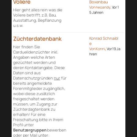
Voliere
Boxenbau
Von neoandy
, Vor 1
Hier geht alles rein was die
5 Jahren
Voliere betrifft. z.B. Bau,
Ausstattung, Bepflanzung
u.s.w.
Züchterdatenbank
Konrad Schnaibl
e
hier finden Sie
Von Konni
, Vor 19 Ja
Carduelidenzüchter inkl.
hren
Angaben welche Arten
gezüchtet werden und
deren Kontaktangabe. Diese
Daten sind aus
Datenschutzgründen
nur
für
bereits angemeldete
Forenmitglieder zugängllich,
wobei diese zusätzlich
freigeschaltet werden
müssen, um Zugang zur
Züchterdagtenbank zu
erhalten! Für eine
Freischaltung bitte in Ihrem
Profil unter
Benutzergruppen
bewerben
oder per Mail unter: