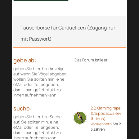
Tauschbörse für Cardueliden (Zugang nur
mit Passwort)
gebe ab:
Das Forum ist leer.
geben Sie hier Ihre Anzeige
auf wenn Sie Vögel abgeben
wollen. Sie sollten min. eine
eMail oder Tel. angeben,
damit man ggf. Kontakt zu
Ihnen aufnehmen kann.
suche:
2,2 Karmingimpel
(Carpodacus ery
geben Sie hier Ihre Suche
thrinus)
auf. Sie sollten min. eine
Von Kenneth
, Vor 2
eMail oder Tel. angeben,
3 Jahren
damit man ggf. Kontakt zu
Ihnen aufnehmen kann.