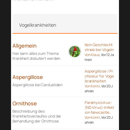
Vogelkrankheiten
Allgemein
Kein Geschlecht
strieb bei Vögeln
hier kann alles zum Thema
Von Klaus
, Vor 12 Ja
Krankheit diskutiert werden
hren
Aspergillose / Pr
Aspergillose
ofessur für Voge
lkrankheiten
Aspergillose bei Cardueliden
Von Konni
, Vor 20 J
ahren
Ornithose
Paramyxovirus-
(ND-Virus)-Infekt
Beschreibung des
ion Newcastle…
Krankheitsverlaufes und die
Von Konni
, Vor 20 J
Behandlung der Ornithose
ahren