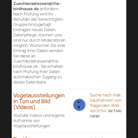
Zuechteradressen@the-
birdhouse.de
anfordern.
Nach Prüfung wird Ihr
Benutzer der berechtigten
Gruppe hinzugefügt.
Eintragen neuer Daten,
Datenpflege, löschen usw.
sind nur durch Moderatoren
möglich. Wünschen Sie eine
Eintrag Ihrer Daten senden
Sie diese an :
Zuechteradressen@the-
birdhouse.de , Sie erhalten
nach Prüfung Ihrer Daten
automatischen Zugang zu
dieser Datenbank.
Vogelausstellungen
Suche nach Vide
in Ton und Bild
oaufnahmen von
fliegenden Wild…
(Videos)
Von St3ll4
, Vor 3 Mo
Youtube Videos und eigene
naten
Aufnahme von
Vogelausstellungen