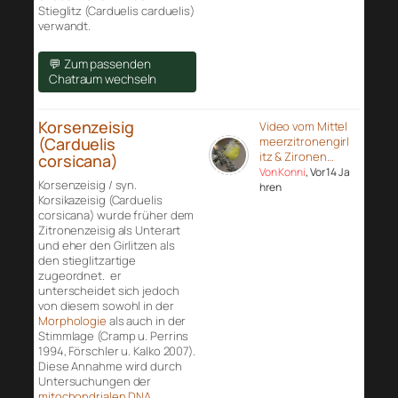
Stieglitz (Carduelis carduelis)
verwandt.
💬 Zum passenden
Chatraum wechseln
Korsenzeisig
Video vom Mittel
(Carduelis
meerzitronengirl
itz & Zironen…
corsicana)
Von Konni
, Vor 14 Ja
Korsenzeisig / syn.
hren
Korsikazeisig (Carduelis
corsicana) wurde früher dem
Zitronenzeisig als Unterart
und eher den Girlitzen als
den stieglitzartige
zugeordnet. er
unterscheidet sich jedoch
von diesem sowohl in der
Morphologie
als auch in der
Stimmlage (Cramp u. Perrins
1994, Förschler u. Kalko 2007).
Diese Annahme wird durch
Untersuchungen der
mitochondrialen DNA