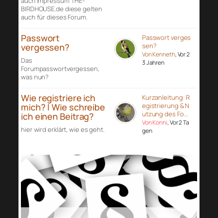
auch Impressum THE-
BIRDHOUSE.de diese gelten
auch für dieses Forum.
Passwort
Passwort verges
vergessen?
sen?
Von Kenneth
, Vor 2
Das
3 Jahren
Forumpasswortvergessen,
was nun?
Wie registriere ich
Kurzanleitung: R
mich? | Wie schreibe
egistrierung & N
utzung des Fo…
ich einen Beitrag?
Von Konni
, Vor 2 Ta
hier wird erklärt, wie es geht.
gen