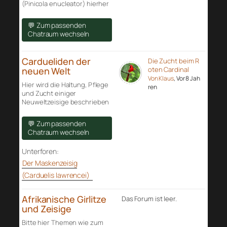
(Pinicola enucleator) hierher
💬 Zum passenden
Chatraum wechseln
Cardueliden der
Die Zucht beim R
neuen Welt
oten Cardinal
Von Klaus
, Vor 8 Jah
Hier wird die Haltung, Pflege
ren
und Zucht einiger
Neuweltzeisige beschrieben
💬 Zum passenden
Chatraum wechseln
Unterforen:
Der Maskenzeisig
(Carduelis lawrencei)
Afrikanische Girlitze
Das Forum ist leer.
und Zeisige
Bitte hier Themen wie zum