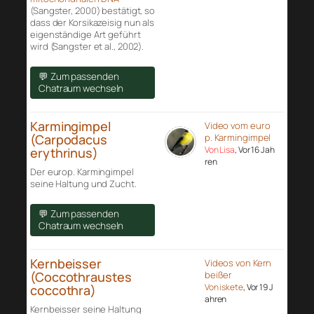
(Sangster, 2000) bestätigt, so
dass der Korsikazeisig nun als
eigenständige Art geführt
wird (Sangster et al., 2002).
💬 Zum passenden
Chatraum wechseln
Karmingimpel
Video vom euro
(Carpodacus
p. Karmingimpel
Von Lisa
, Vor 16 Jah
erythrinus)
ren
Der europ. Karmingimpel
seine Haltung und Zucht.
💬 Zum passenden
Chatraum wechseln
Kernbeisser
Videos von Kern
(Coccothraustes
beißer
Von iskete
, Vor 19 J
coccothra)
ahren
Kernbeisser seine Haltung