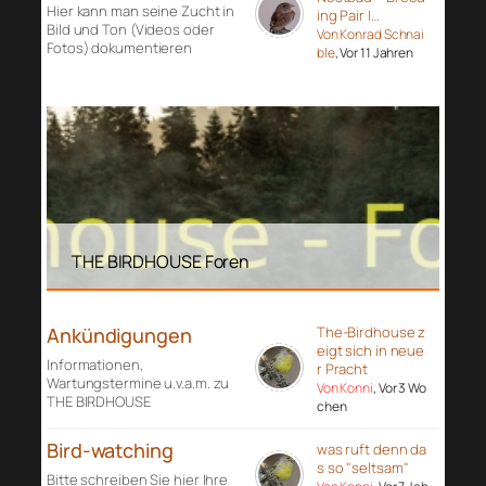
Hier kann man seine Zucht in
ing Pair I…
Bild und Ton (Videos oder
Von Konrad Schnai
Fotos) dokumentieren
ble
, Vor 11 Jahren
THE BIRDHOUSE Foren
Ankündigungen
The-Birdhouse z
eigt sich in neue
Informationen,
r Pracht
Wartungstermine u.v.a.m. zu
Von Konni
, Vor 3 Wo
THE BIRDHOUSE
chen
Bird-watching
was ruft denn da
s so "seltsam"
Bitte schreiben Sie hier Ihre