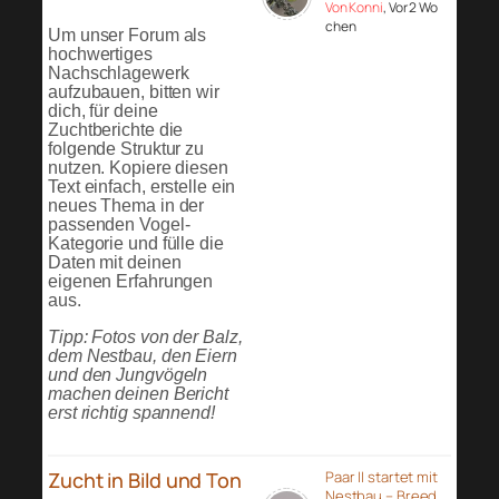
Von Konni
, Vor 2 Wo
chen
Um unser Forum als
hochwertiges
Nachschlagewerk
aufzubauen, bitten wir
dich, für deine
Zuchtberichte die
folgende Struktur zu
nutzen. Kopiere diesen
Text einfach, erstelle ein
neues Thema in der
passenden Vogel-
Kategorie und fülle die
Daten mit deinen
eigenen Erfahrungen
aus.
Tipp: Fotos von der Balz,
dem Nestbau, den Eiern
und den Jungvögeln
machen deinen Bericht
erst richtig spannend!
Zucht in Bild und Ton
Paar II startet mit
Nestbau – Breed