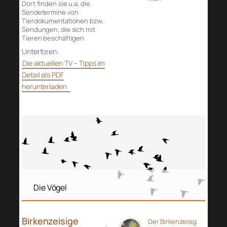
Dort finden sie u.a. die
Sendetermine von
Tierdokumentationen bzw.
Sendungen, die sich mit
Tieren beschäftigen.
Unterforen:
Die aktuellen TV – Tipps im
Detail als PDF
herunterladen
Die Vögel
Birkenzeisige
Der Birkenzeisig