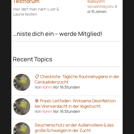
Testforum
8q8sq9tm
Von ashitekjiv04
, V
Hier darf man nach Lust &
or 10 Jahren
Laune testen
…niste dich ein – werde Mitglied!
Recent Topics
📋 Checkliste: Tägliche Routinehygiene in der
Carduelidenzucht
Von
Konni
Vor 16 Stunden
🛠️ Praxis-Leitfaden: Wirksame Desinfektion
bei Virenverdacht in der Vogelzucht
Von
Konni
Vor 16 Stunden
Seuchenschutz an der Außenvoliere & das
große Schweigen in der Zucht