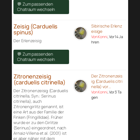
💬 Zum passenden
Chatraum wechseln
Zeisig (Carduelis
Sibirische Erlenz
spinus)
eisige
Von Konni
, Vor 14 Ja
Der Erlenzeisig
hren
💬 Zum passenden
Chatraum wechseln
Zitronenzeisig
Der Zitronenzeis
(carduelis citrinella)
ig (Carduelis citri
nella) vor…
Der Zitronenzeisig (Carduelis
Von Konni
, Vor 3 Ta
citrinella, Syn.: Serinus
gen
citrinella), auch
Zitronengirlitz genannt, ist
eine Art aus der Familie der
Finken (Fringillidae). Früher
wurde er zu den Girlitze
(Serinus) eingeordnet, nach
Arnaiz-Villena et al. (2001) ist
er aber näher mit dem