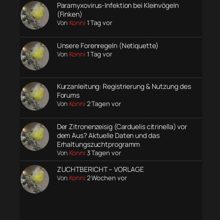
Paramyxovirus-Infektion bei Kleinvögeln
(Finken)
Von
Konni
1 Tag vor
Unsere Forenregeln (Netiquette)
Von
Konni
1 Tag vor
Kurzanleitung: Registrierung & Nutzung des
Forums
Von
Konni
2 Tagen vor
Der Zitronenzeisig (Carduelis citrinella) vor
dem Aus? Aktuelle Daten und das
Erhaltungszuchtprogramm
Von
Konni
3 Tagen vor
ZUCHTBERICHT – VORLAGE
Von
Konni
2 Wochen vor