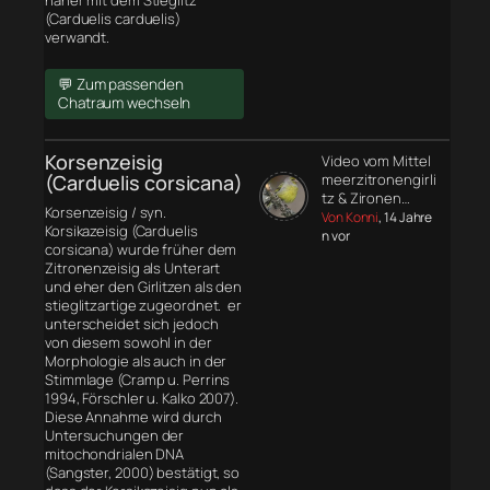
näher mit dem Stieglitz
(Carduelis carduelis)
verwandt.
💬 Zum passenden
Chatraum wechseln
Korsenzeisig
Video vom Mittel
(Carduelis corsicana)
meerzitronengirli
tz & Zironen…
Korsenzeisig / syn.
Von Konni
, 14 Jahre
Korsikazeisig (Carduelis
n vor
corsicana) wurde früher dem
Zitronenzeisig als Unterart
und eher den Girlitzen als den
stieglitzartige zugeordnet. er
unterscheidet sich jedoch
von diesem sowohl in der
Morphologie
als auch in der
Stimmlage (Cramp u. Perrins
1994, Förschler u. Kalko 2007).
Diese Annahme wird durch
Untersuchungen der
mitochondrialen DNA
(Sangster, 2000) bestätigt, so