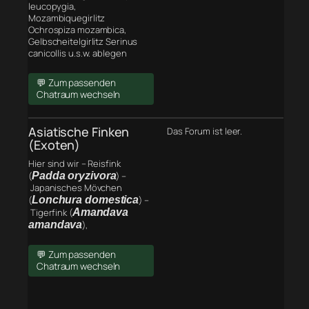
leucopygia,
Mozambiquegirlitz
Ochrospiza mozambica,
Gelbscheitelgirlitz Serinus
canicollis u.s.w. ablegen
💬 Zum passenden
Chatraum wechseln
Asiatische Finken
Das Forum ist leer.
(Exoten)
Hier sind wir – Reisfink
(
Padda oryzivora
) –
Japanisches Mövchen
(
Lonchura domestica
) –
Tigerfink (
Amandava
amandava
),
💬 Zum passenden
Chatraum wechseln