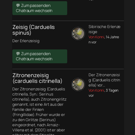
💬 Zum passenden
Chatraum wechseln
Zeisig (Carduelis
Sibirische Erlenze
spinus)
isige
Von Konni
, 14 Jahre
Der Erlenzeisig
n vor
💬 Zum passenden
Chatraum wechseln
Zitronenzeisig
Der Zitronenzeisi
(carduelis citrinella)
g (Carduelis citrin
ella) vor…
Der Zitronenzeisig (Carduelis
Von Konni
, 3 Tagen
citrinella, Syn.: Serinus
vor
citrinella), auch Zitronengirlitz
genannt, ist eine Art aus der
Familie der Finken
(Fringillidae). Früher wurde er
zu den Girlitze (Serinus)
eingeordnet, nach Arnaiz-
Villena et al. (2001) ist er aber