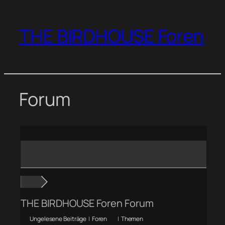
Zum
Inhalt
THE BIRDHOUSE Foren
springen
Forum
THE BIRDHOUSE Foren Forum
Ungelesene Beiträge
|
Foren
|
Themen