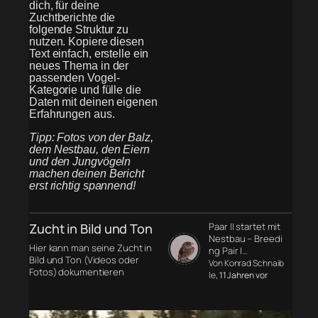
dich, für deine
Zuchtberichte die
folgende Struktur zu
nutzen. Kopiere diesen
Text einfach, erstelle ein
neues Thema in der
passenden Vogel-
Kategorie und fülle die
Daten mit deinen eigenen
Erfahrungen aus.
Tipp: Fotos von der Balz,
dem Nestbau, den Eiern
und den Jungvögeln
machen deinen Bericht
erst richtig spannend!
Zucht in Bild und Ton
Paar II startet mit
Nestbau – Breedi
Hier kann man seine Zucht in
ng Pair I…
Bild und Ton (Videos oder
Von Konrad Schnaib
Fotos) dokumentieren
le
, 11 Jahren vor