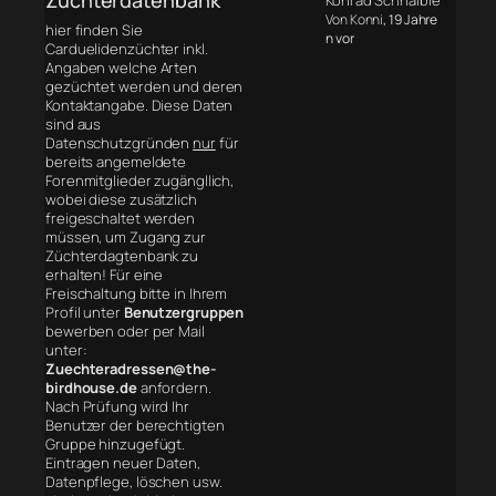
Konrad Schnaible
Von Konni
, 19 Jahre
hier finden Sie
n vor
Carduelidenzüchter inkl.
Angaben welche Arten
gezüchtet werden und deren
Kontaktangabe. Diese Daten
sind aus
Datenschutzgründen
nur
für
bereits angemeldete
Forenmitglieder zugängllich,
wobei diese zusätzlich
freigeschaltet werden
müssen, um Zugang zur
Züchterdagtenbank zu
erhalten! Für eine
Freischaltung bitte in Ihrem
Profil unter
Benutzergruppen
bewerben oder per Mail
unter:
Zuechteradressen@the-
birdhouse.de
anfordern.
Nach Prüfung wird Ihr
Benutzer der berechtigten
Gruppe hinzugefügt.
Eintragen neuer Daten,
Datenpflege, löschen usw.