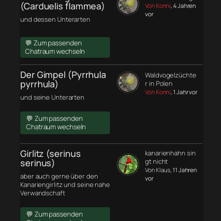
(Carduelis flammea)
Von Konni
, 4 Jahren
vor
und dessen Unterarten
💬 Zum passenden
Chatraum wechseln
Der Gimpel (Pyrrhula
Waldvogelzüchte
pyrrhula)
r in Polen
Von Konni
, 1 Jahr vor
und seine Unterarten
💬 Zum passenden
Chatraum wechseln
Girlitz (serinus
kanarienhahn sin
serinus)
gt nicht
Von Klaus
, 11 Jahren
aber auch gerne über den
vor
Kanariengirlitz und seine nahe
Verwandschaft
💬 Zum passenden