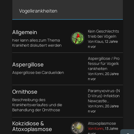
Vogelkrankheiten
Allgemein
Kein Geschlechts
trieb bei Vögeln
hier kann alles zum Thema
Von Klaus
, 12 Jahre
Krankheit diskutiert werden
n vor
Aspergillose / Pro
Aspergillose
fessur für Vogelk
rankheiten
Aspergillose bei Cardueliden
Von Konni
, 20 Jahre
n vor
Ornithose
Paramyxovirus-(N
D-Virus)-Infektion
Beschreibung des
Newcastle…
Krankheitsverlaufes und die
Von Konni
, 20 Jahre
Behandlung der Ornithose
n vor
Kokzidiose &
Atoxoplasmose
Atoxoplasmose
Von Konni
, 13 Jahre
n vor