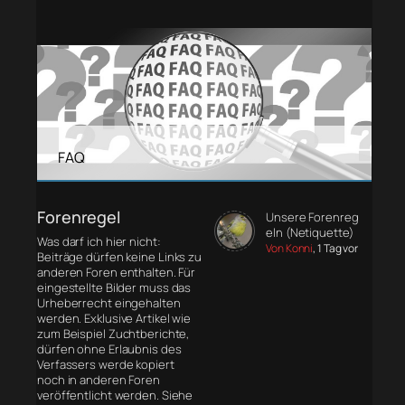
FAQ
Forenregel
Unsere Forenreg
eln (Netiquette)
Was darf ich hier nicht:
Von Konni
, 1 Tag vor
Beiträge dürfen keine Links zu
anderen Foren enthalten. Für
eingestellte Bilder muss das
Urheberrecht eingehalten
werden. Exklusive Artikel wie
zum Beispiel Zuchtberichte,
dürfen ohne Erlaubnis des
Verfassers werde kopiert
noch in anderen Foren
veröffentlicht werden. Siehe