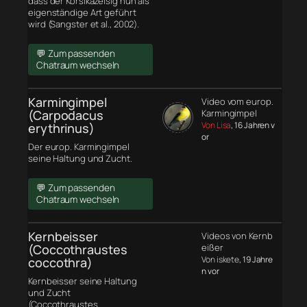
dass der Korsikazeisig nun als
eigenständige Art geführt
wird (Sangster et al., 2002).
💬 Zum passenden
Chatraum wechseln
Karmingimpel
Video vom europ.
(Carpodacus
Karmingimpel
Von Lisa
, 16 Jahren v
erythrinus)
or
Der europ. Karmingimpel
seine Haltung und Zucht.
💬 Zum passenden
Chatraum wechseln
Kernbeisser
Videos von Kernb
(Coccothraustes
eißer
Von iskete
, 19 Jahre
coccothra)
n vor
Kernbeisser seine Haltung
und Zucht
(Coccothraustes