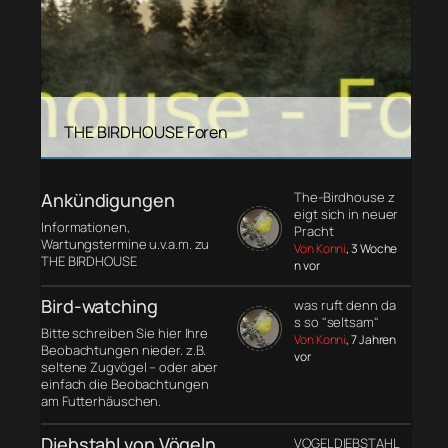
THE BIRDHOUSE Foren
Ankündigungen
The-Birdhouse z
eigt sich in neuer
Informationen,
Pracht
Wartungstermine u.v.a.m. zu
Von Konni
, 3 Woche
THE BIRDHOUSE
n vor
Bird-watching
was ruft denn da
s so "seltsam"
Bitte schreiben Sie hier Ihre
Von Konni
, 7 Jahren
Beobachtungen nieder. z.B.
vor
seltene Zugvögel – oder aber
einfach die Beobachtungen
am Futterhäuschen.
Diebstahl von Vögeln
VOGELDIEBSTAHL