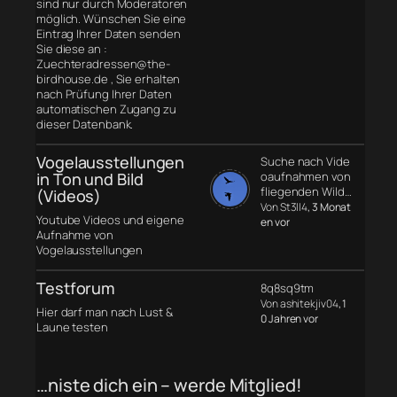
sind nur durch Moderatoren
möglich. Wünschen Sie eine
Eintrag Ihrer Daten senden
Sie diese an :
Zuechteradressen@the-
birdhouse.de , Sie erhalten
nach Prüfung Ihrer Daten
automatischen Zugang zu
dieser Datenbank.
Vogelausstellungen
Suche nach Vide
in Ton und Bild
oaufnahmen von
fliegenden Wild…
(Videos)
Von St3ll4
, 3 Monat
Youtube Videos und eigene
en vor
Aufnahme von
Vogelausstellungen
Testforum
8q8sq9tm
Von ashitekjiv04
, 1
Hier darf man nach Lust &
0 Jahren vor
Laune testen
…niste dich ein – werde Mitglied!