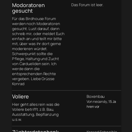
Modoratoren
Das Forum ist leer.
gesucht
Für das Birdhouse Forum
werden noch Moderatoren
gesucht. Lust darauf, dann
schreib mir, oder meldet Euch
einfach an und teilt mir bitte
mit, über was ihr dort gerne
moderieren würdet.
Schwerpunkt sollte die
Pflege, Haltung und Zucht
von Cardueliden sein. Ich
werde dann die
entsprechenden Rechte
vergeben. Liebe Grüsse
Konrad
Voliere
Boxenbau
Von neoandy
, 15 Ja
Hier geht alles rein was die
hren vor
Voliere betrifft. z.B. Bau,
Ausstattung, Bepflanzung
u.s.w.
Züchterdatenbank