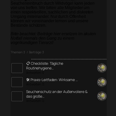
Seucheneinbruch durch Wildvögel kann jeden
von uns treffen. Wir bitten alle Mitglieder um
einen respektvollen, sachlichen und diskreten
Umgang miteinander. Nur durch Offenheit
können wir voneinander lernen und unsere
Bestände schützen.
Bitte beachtet: Beiträge hier ersetzen im akuten
Notfall niemals den Gang zu einem
vogelkundigen Tierarzt!
Themen: 3 / Beiträge: 3
📋 Checkliste: Tägliche
Routinehygiene…
Antworten: 0
🛠️ Praxis-Leitfaden: Wirksame …
Antworten: 0
Seuchenschutz an der Außenvoliere &
das große…
Antworten: 0