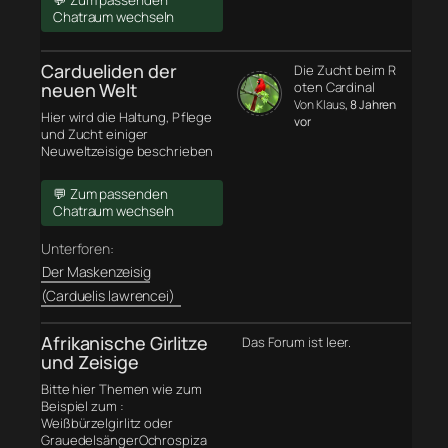
💬 Zum passenden
Chatraum wechseln
Cardueliden der
Die Zucht beim R
neuen Welt
oten Cardinal
Von Klaus
, 8 Jahren
Hier wird die Haltung, Pflege
vor
und Zucht einiger
Neuweltzeisige beschrieben
💬 Zum passenden
Chatraum wechseln
Unterforen:
Der Maskenzeisig
(Carduelis lawrencei)
Afrikanische Girlitze
Das Forum ist leer.
und Zeisige
Bitte hier Themen wie zum
Beispiel zum :
Weißbürzelgirlitz oder
GrauedelsängerOchrospiza