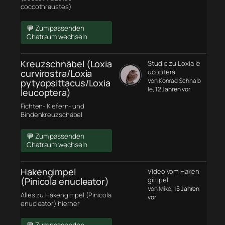
coccothraustes)
💬 Zum passenden
Chatraum wechseln
Kreuzschnäbel (Loxia
Studie zu Loxia le
curvirostra/Loxia
ucoptera
Von Konrad Schnaib
pytyopsittacus/Loxia
le
, 12 Jahren vor
leucoptera)
Fichten- Kiefern- und
Bindenkreuzschäbel
💬 Zum passenden
Chatraum wechseln
Hakengimpel
Video vom Haken
(Pinicola enucleator)
gimpel
Von Mike
, 15 Jahren
Alles zu Hakengimpel (Pinicola
vor
enucleator) hierher