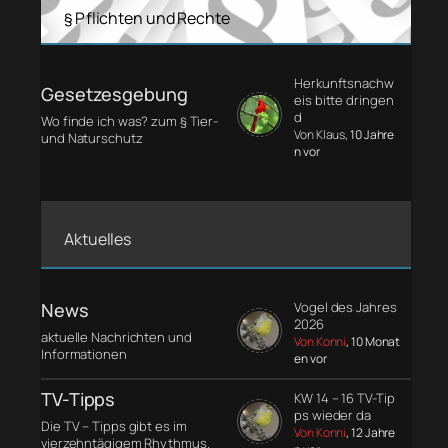
§ Pflichten und Rechte
Herkunftsnachw
Gesetzesgebung
eis bitte dringen
d
Wo finde ich was? zum § Tier-
Von Klaus
, 10 Jahre
und Naturschutz
n vor
Aktuelles
News
Vogel des Jahres
2026
aktuelle Nachrichten und
Von Konni
, 10 Monat
Informationen
en vor
TV-Tipps
KW 14 – 16 TV-Tip
ps wieder da
Die TV – Tipps gibt es im
Von Konni
, 12 Jahre
vierzehntägigem Rhythmus.