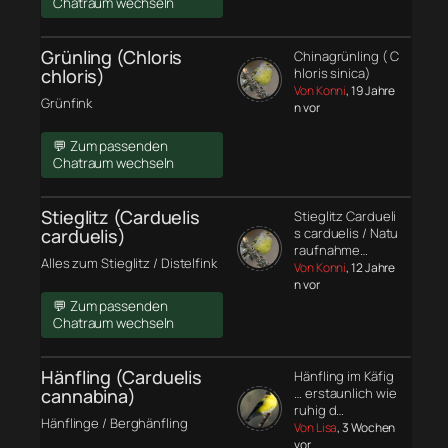
Chatraum wechseln
Grünling (Chloris
Chinagrünling ( C
chloris)
hloris sinica)
Von Konni
, 19 Jahre
Grünfink
n vor
💬 Zum passenden
Chatraum wechseln
Stieglitz (Carduelis
Stieglitz Cardueli
carduelis)
s carduelis / Natu
raufnahme…
Alles zum Stieglitz / Distelfink
Von Konni
, 12 Jahre
n vor
💬 Zum passenden
Chatraum wechseln
Hänfling (Carduelis
Hänfling im Käfig
cannabina)
… erstaunlich wie
ruhig d…
Hänflinge / Berghänfling
Von Lisa
, 3 Wochen
vor