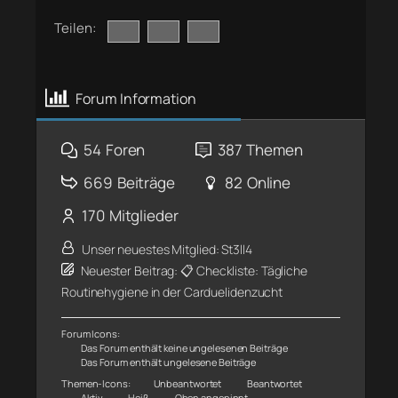
Teilen:
Forum Information
54
Foren
387
Themen
669
Beiträge
82
Online
170
Mitglieder
Unser neuestes Mitglied:
St3ll4
Neuester Beitrag:
📋 Checkliste: Tägliche
Routinehygiene in der Carduelidenzucht
Forum Icons:
Das Forum enthält keine ungelesenen Beiträge
Das Forum enthält ungelesene Beiträge
Themen-Icons:
Unbeantwortet
Beantwortet
Aktiv
Heiß
Oben angepinnt