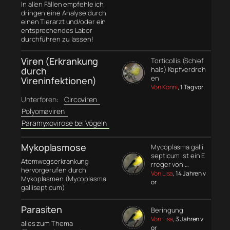
In allen Fällen empfehle ich
dringen eine Analyse durch
einen Tierarzt und/oder ein
entsprechendes Labor
durchführen zu lassen!
Viren (Erkrankung
Torticollis (Schief
durch
hals) Kopfverdreh
en
Vireninfektionen)
Von Konni
, 1 Tag vor
Unterforen:
Circoviren
Polyomaviren
Paramyxovirose bei Vögeln
Mykoplasmose
Mycoplasma galli
septicum ist ein E
Atemwegserkrankung
rreger von …
hervorgerufen durch
Von Lisa
, 14 Jahren v
Mykoplasmen (Mycoplasma
or
gallisepticum)
Parasiten
Beringung
Von Lisa
, 3 Jahren v
alles zum Thema
or