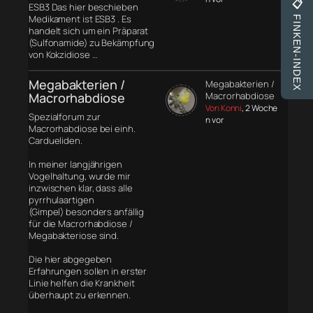
📋
ESB3 Das hier beschieben
Medikament ist ESB3 . Es
FINKEN-INDEX
handelt sich um ein Präparat
(Sulfonamide) zu Bekämpfung
von Kokzidiose …
Megabakterien /
Megabakterien /
Macrorhabdiose
Macrorhabdiose
Von Konni
, 2 Woche
Spezialforum zur
n vor
Macrorhabdiose bei einh.
Cardueliden.
In meiner langjährigen
Vogelhaltung, wurde mir
inzwischen klar, dass alle
pyrrhulaartigen
(Gimpel) besonders anfällig
für die Macrorhabdiose /
Megabakteriose sind.
Die hier abgegeben
Erfahrungen sollen in erster
Linie helfen die Krankheit
überhaupt zu erkennen.