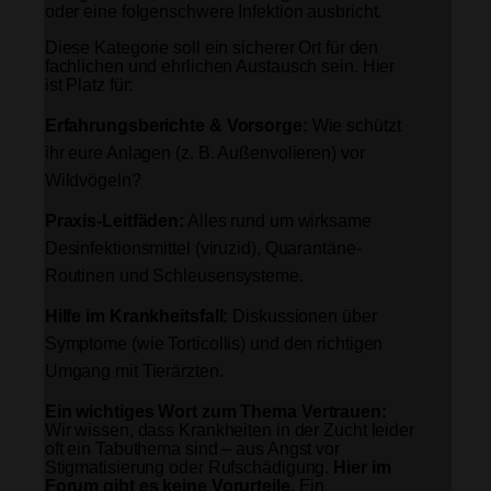
oder eine folgenschwere Infektion ausbricht.
Diese Kategorie soll ein sicherer Ort für den
fachlichen und ehrlichen Austausch sein. Hier
ist Platz für:
Erfahrungsberichte & Vorsorge:
Wie schützt
ihr eure Anlagen (z. B. Außenvolieren) vor
Wildvögeln?
Praxis-Leitfäden:
Alles rund um wirksame
Desinfektionsmittel (viruzid), Quarantäne-
Routinen und Schleusensysteme.
Hilfe im Krankheitsfall:
Diskussionen über
Symptome (wie Torticollis) und den richtigen
Umgang mit Tierärzten.
Ein wichtiges Wort zum Thema Vertrauen:
Wir wissen, dass Krankheiten in der Zucht leider
oft ein Tabuthema sind – aus Angst vor
Stigmatisierung oder Rufschädigung.
Hier im
Forum gibt es keine Vorurteile.
Ein