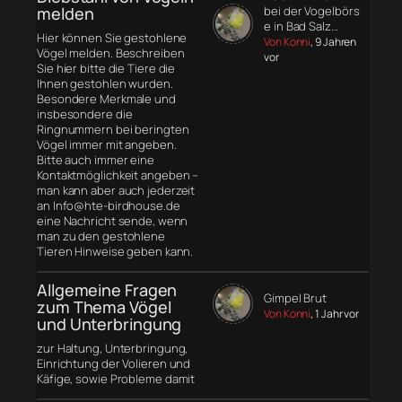
melden
bei der Vogelbörs
e in Bad Salz…
Hier können Sie gestohlene
Von Konni
, 9 Jahren
Vögel melden. Beschreiben
vor
Sie hier bitte die Tiere die
Ihnen gestohlen wurden.
Besondere Merkmale und
insbesondere die
Ringnummern bei beringten
Vögel immer mit angeben.
Bitte auch immer eine
Kontaktmöglichkeit angeben –
man kann aber auch jederzeit
an Info@hte-birdhouse.de
eine Nachricht sende, wenn
man zu den gestohlene
Tieren Hinweise geben kann.
Allgemeine Fragen
Gimpel Brut
zum Thema Vögel
Von Konni
, 1 Jahr vor
und Unterbringung
zur Haltung, Unterbringung,
Einrichtung der Volieren und
Käfige, sowie Probleme damit