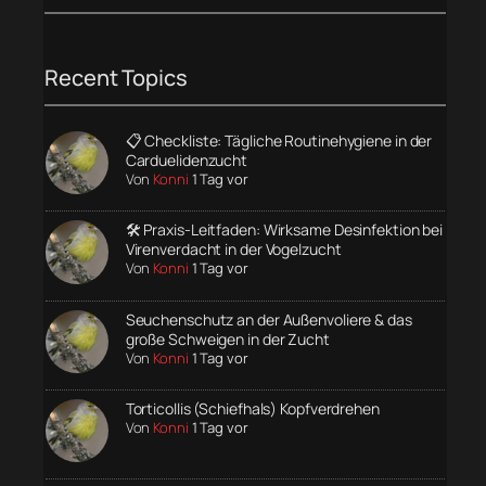
Recent Topics
📋 Checkliste: Tägliche Routinehygiene in der
Carduelidenzucht
Von
Konni
1 Tag vor
🛠️ Praxis-Leitfaden: Wirksame Desinfektion bei
Virenverdacht in der Vogelzucht
Von
Konni
1 Tag vor
Seuchenschutz an der Außenvoliere & das
große Schweigen in der Zucht
Von
Konni
1 Tag vor
Torticollis (Schiefhals) Kopfverdrehen
Von
Konni
1 Tag vor