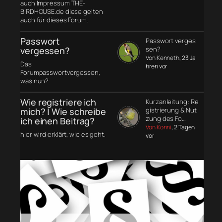
auch Impressum THE-
BIRDHOUSE.de diese gelten
auch für dieses Forum.
Passwort
Passwort verges
vergessen?
sen?
Von Kenneth
, 23 Ja
Das
hren vor
Forumpasswortvergessen,
was nun?
Wie registriere ich
Kurzanleitung: Re
mich? | Wie schreibe
gistrierung & Nut
zung des Fo…
ich einen Beitrag?
Von Konni
, 2 Tagen
hier wird erklärt, wie es geht.
vor