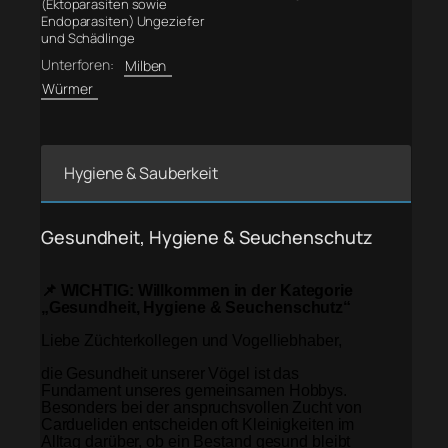
(Ektoparasiten sowie
Endoparasiten) Ungeziefer
und Schädlinge
Unterforen:
Milben
Würmer
Hygiene & Sauberkeit
Gesundheit, Hygiene & Seuchenschutz
📌 WICHTIG: Willkommen in der Kategorie
„Gesundheit, Hygiene & Seuchenschutz“
Liebe Züchterkollegen und Vogelliebhaber,
die Gesundheit unserer Vögel ist das
Fundament unseres gemeinsamen Hobbys.
Besonders bei der anspruchsvollen Zucht von
Cardueliden entscheiden oft Kleinigkeiten im
Alltag darüber, ob ein Bestand gesund bleibt