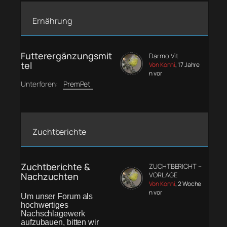
Ernährung
Futterergänzungsmit
Darmo Vit
tel
Von Konni
, 17 Jahre
n vor
Unterforen:
PremPet
Zuchtberichte
Zuchtberichte &
ZUCHTBERICHT –
Nachzuchten
VORLAGE
Von Konni
, 2 Woche
n vor
Um unser Forum als
hochwertiges
Nachschlagewerk
aufzubauen, bitten wir