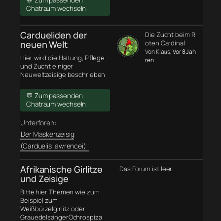
💬 Zum passenden
Chatraum wechseln
Cardueliden der
Die Zucht beim R
neuen Welt
oten Cardinal
Von Klaus
, Vor 8 Jah
Hier wird die Haltung, Pflege
ren
und Zucht einiger
Neuweltzeisige beschrieben
💬 Zum passenden
Chatraum wechseln
Unterforen:
Der Maskenzeisig
(Carduelis lawrencei)
Afrikanische Girlitze
Das Forum ist leer.
und Zeisige
Bitte hier Themen wie zum
Beispiel zum :
Weißbürzelgirlitz oder
GrauedelsängerOchrospiza