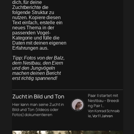
dich, für deine
Zuchtberichte die
folgende Struktur zu
nutzen. Kopiere diesen
Text einfach, erstelle ein
neues Thema in der
passenden Vogel-
Kategorie und fülle die
Daten mit deinen eigenen
Erfahrungen aus.
Tipp: Fotos von der Balz,
dem Nestbau, den Eiern
und den Jungvögeln
machen deinen Bericht
erst richtig spannend!
Zucht in Bild und Ton
Paar II startet mit
Nestbau – Breedi
Hier kann man seine Zucht in
ng Pair I…
Bild und Ton (Videos oder
Von Konrad Schnaib
Fotos) dokumentieren
le
, Vor 11 Jahren