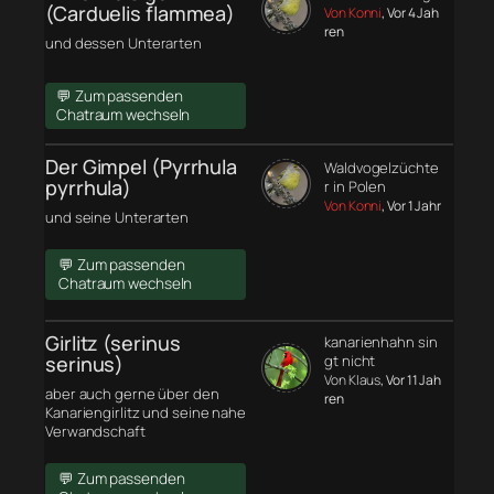
(Carduelis flammea)
Von Konni
, Vor 4 Jah
ren
und dessen Unterarten
💬 Zum passenden
Chatraum wechseln
Der Gimpel (Pyrrhula
Waldvogelzüchte
pyrrhula)
r in Polen
Von Konni
, Vor 1 Jahr
und seine Unterarten
💬 Zum passenden
Chatraum wechseln
Girlitz (serinus
kanarienhahn sin
serinus)
gt nicht
Von Klaus
, Vor 11 Jah
aber auch gerne über den
ren
Kanariengirlitz und seine nahe
Verwandschaft
💬 Zum passenden