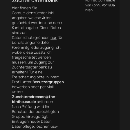
Konrad Schnaible
Von Konni
, Vor 19 Ja
hier finden Sie
hren
Carduelidenzüchter inkl.
Angaben welche Arten
gezüchtet werden und deren
Kontaktangabe. Diese Daten
sind aus
Datenschutzgründen
nur
für
bereits angemeldete
Forenmitglieder zugängllich,
wobei diese zusätzlich
freigeschaltet werden
müssen, um Zugang zur
Züchterdagtenbank zu
erhalten! Für eine
Freischaltung bitte in Ihrem
Profil unter
Benutzergruppen
bewerben oder per Mail
unter:
Zuechteradressen@the-
birdhouse.de
anfordern.
Nach Prüfung wird Ihr
Benutzer der berechtigten
Gruppe hinzugefügt.
Eintragen neuer Daten,
Datenpflege, löschen usw.