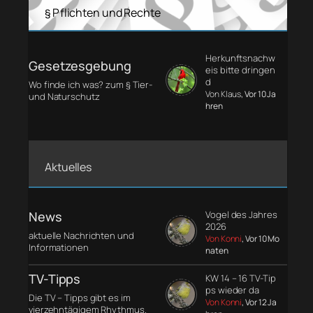
§ Pflichten und Rechte
Herkunftsnachw
Gesetzesgebung
eis bitte dringen
d
Wo finde ich was? zum § Tier-
Von Klaus
, Vor 10 Ja
und Naturschutz
hren
Aktuelles
News
Vogel des Jahres
2026
aktuelle Nachrichten und
Von Konni
, Vor 10 Mo
Informationen
naten
TV-Tipps
KW 14 – 16 TV-Tip
ps wieder da
Die TV – Tipps gibt es im
Von Konni
, Vor 12 Ja
vierzehntägigem Rhythmus.