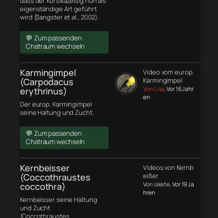
dass der Korsikazeisig nun als
eigenständige Art geführt
wird (Sangster et al., 2002).
💬 Zum passenden
Chatraum wechseln
Karmingimpel
Video vom europ.
(Carpodacus
Karmingimpel
Von Lisa
, Vor 16 Jahr
erythrinus)
en
Der europ. Karmingimpel
seine Haltung und Zucht.
💬 Zum passenden
Chatraum wechseln
Kernbeisser
Videos von Kernb
(Coccothraustes
eißer
Von iskete
, Vor 19 Ja
coccothra)
hren
Kernbeisser seine Haltung
und Zucht
(Coccothraustes