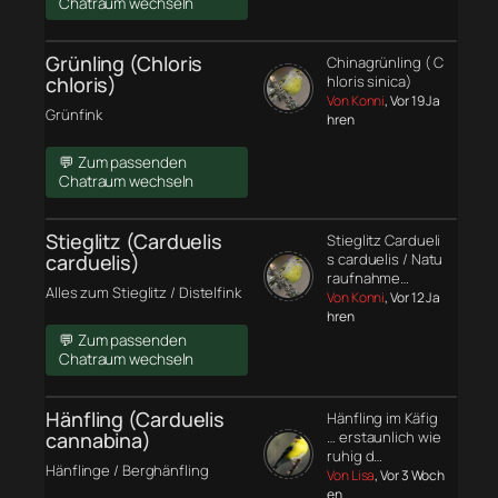
Chatraum wechseln
Grünling (Chloris
Chinagrünling ( C
chloris)
hloris sinica)
Von Konni
, Vor 19 Ja
Grünfink
hren
💬 Zum passenden
Chatraum wechseln
Stieglitz (Carduelis
Stieglitz Cardueli
carduelis)
s carduelis / Natu
raufnahme…
Alles zum Stieglitz / Distelfink
Von Konni
, Vor 12 Ja
hren
💬 Zum passenden
Chatraum wechseln
Hänfling (Carduelis
Hänfling im Käfig
cannabina)
… erstaunlich wie
ruhig d…
Hänflinge / Berghänfling
Von Lisa
, Vor 3 Woch
en