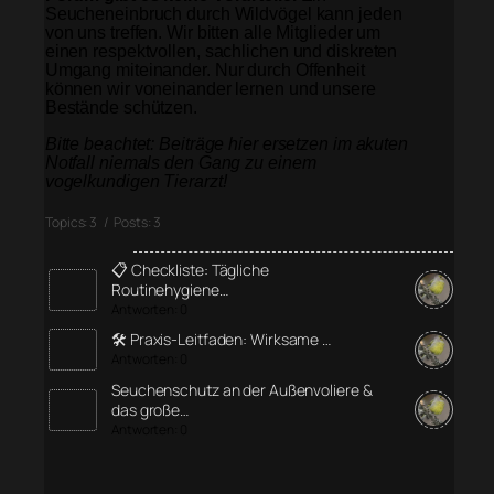
Seucheneinbruch durch Wildvögel kann jeden
von uns treffen. Wir bitten alle Mitglieder um
einen respektvollen, sachlichen und diskreten
Umgang miteinander. Nur durch Offenheit
können wir voneinander lernen und unsere
Bestände schützen.
Bitte beachtet: Beiträge hier ersetzen im akuten
Notfall niemals den Gang zu einem
vogelkundigen Tierarzt!
Topics: 3 / Posts: 3
📋 Checkliste: Tägliche
Routinehygiene…
Antworten: 0
🛠️ Praxis-Leitfaden: Wirksame …
Antworten: 0
Seuchenschutz an der Außenvoliere &
das große…
Antworten: 0