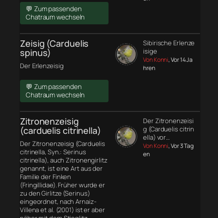
💬 Zum passenden
Chatraum wechseln
Zeisig (Carduelis
Sibirische Erlenze
spinus)
isige
Von Konni
, Vor 14 Ja
Der Erlenzeisig
hren
💬 Zum passenden
Chatraum wechseln
Zitronenzeisig
Der Zitronenzeisi
(carduelis citrinella)
g (Carduelis citrin
ella) vor…
Der Zitronenzeisig (Carduelis
Von Konni
, Vor 3 Tag
citrinella, Syn.: Serinus
en
citrinella), auch Zitronengirlitz
genannt, ist eine Art aus der
Familie der Finken
(Fringillidae). Früher wurde er
zu den Girlitze (Serinus)
eingeordnet, nach Arnaiz-
Villena et al. (2001) ist er aber