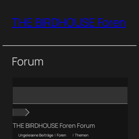
Zum
Inhalt
THE BIRDHOUSE Foren
springen
Forum
THE BIRDHOUSE Foren Forum
Ungelesene Beiträge
|
Foren
|
Themen