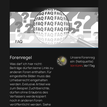
FAQ
Forenregel
Unsere Forenreg
eln (Netiquette)
Was darf ich hier nicht:
Von Konni
, Vor 1 Tag
Beiträge dürfen keine Links zu
anderen Foren enthalten. Für
eingestellte Bilder muss das
Urheberrecht eingehalten
werden. Exklusive Artikel wie
zum Beispiel Zuchtberichte,
dürfen ohne Erlaubnis des
Verfassers werde kopiert
noch in anderen Foren
veröffentlicht werden. Siehe