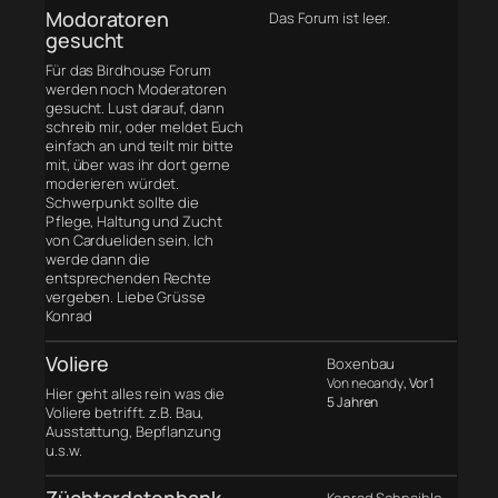
Modoratoren
Das Forum ist leer.
gesucht
Für das Birdhouse Forum
werden noch Moderatoren
gesucht. Lust darauf, dann
schreib mir, oder meldet Euch
einfach an und teilt mir bitte
mit, über was ihr dort gerne
moderieren würdet.
Schwerpunkt sollte die
Pflege, Haltung und Zucht
von Cardueliden sein. Ich
werde dann die
entsprechenden Rechte
vergeben. Liebe Grüsse
Konrad
Voliere
Boxenbau
Von neoandy
, Vor 1
Hier geht alles rein was die
5 Jahren
Voliere betrifft. z.B. Bau,
Ausstattung, Bepflanzung
u.s.w.
Züchterdatenbank