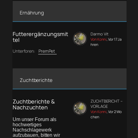
Ernährung
Futterergänzungsmit
Darmo Vit
tel
Von Konni
, Vor 17 Ja
hren
Unterforen:
PremPet
Zuchtberichte
Zuchtberichte &
ZUCHTBERICHT –
Nachzuchten
VORLAGE
Von Konni
, Vor 2 Wo
chen
Um unser Forum als
hochwertiges
Nachschlagewerk
aufzubauen, bitten wir