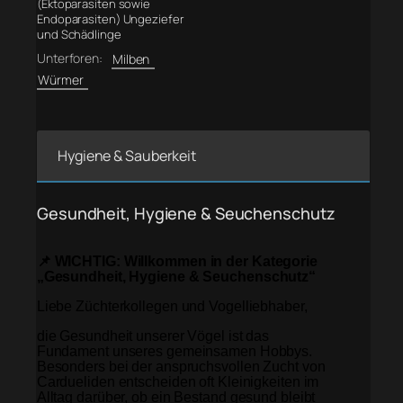
(Ektoparasiten sowie
Endoparasiten) Ungeziefer
und Schädlinge
Unterforen:
Milben
Würmer
Hygiene & Sauberkeit
Gesundheit, Hygiene & Seuchenschutz
📌 WICHTIG: Willkommen in der Kategorie
„Gesundheit, Hygiene & Seuchenschutz“
Liebe Züchterkollegen und Vogelliebhaber,
die Gesundheit unserer Vögel ist das
Fundament unseres gemeinsamen Hobbys.
Besonders bei der anspruchsvollen Zucht von
Cardueliden entscheiden oft Kleinigkeiten im
Alltag darüber, ob ein Bestand gesund bleibt