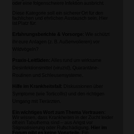
oder eine folgenschwere Infektion ausbricht.
Diese Kategorie soll ein sicherer Ort für den
fachlichen und ehrlichen Austausch sein. Hier
ist Platz für:
Erfahrungsberichte & Vorsorge:
Wie schützt
ihr eure Anlagen (z. B. Außenvolieren) vor
Wildvögeln?
Praxis-Leitfäden:
Alles rund um wirksame
Desinfektionsmittel (viruzid), Quarantäne-
Routinen und Schleusensysteme.
Hilfe im Krankheitsfall:
Diskussionen über
Symptome (wie Torticollis) und den richtigen
Umgang mit Tierärzten.
Ein wichtiges Wort zum Thema Vertrauen:
Wir wissen, dass Krankheiten in der Zucht leider
oft ein Tabuthema sind – aus Angst vor
Stigmatisierung oder Rufschädigung.
Hier im
Forum gibt es keine Vorurteile.
Ein