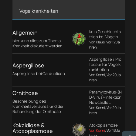
Vogelkrankheiten
Allgemein
Kein Geschlechts
trieb bei Vögeln
hier kann alles zum Thema
Von Klaus
, Vor 12 Ja
Krankheit diskutiert werden
hren
Aspergillose / Pro
Aspergillose
fessur für Vogelk
rankheiten
Aspergillose bei Cardueliden
Von Konni
, Vor 20 Ja
hren
Ornithose
Paramyxovirus-(N
D-Virus)-Infektion
Beschreibung des
Newcastle…
Krankheitsverlaufes und die
Von Konni
, Vor 20 Ja
Behandlung der Ornithose
hren
Kokzidiose &
Atoxoplasmose
Atoxoplasmose
Von Konni
, Vor 13 Ja
hren