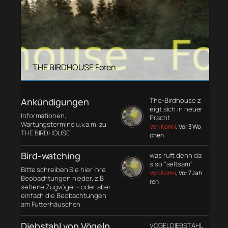
THE BIRDHOUSE Foren
Ankündigungen
The-Birdhouse z
eigt sich in neuer
Informationen,
Pracht
Wartungstermine u.v.a.m. zu
Von Konni
, Vor 3 Wo
THE BIRDHOUSE
chen
Bird-watching
was ruft denn da
s so "seltsam"
Bitte schreiben Sie hier Ihre
Von Konni
, Vor 7 Jah
Beobachtungen nieder. z.B.
ren
seltene Zugvögel – oder aber
einfach die Beobachtungen
am Futterhäuschen.
Diebstahl von Vögeln
VOGELDIEBSTAHL