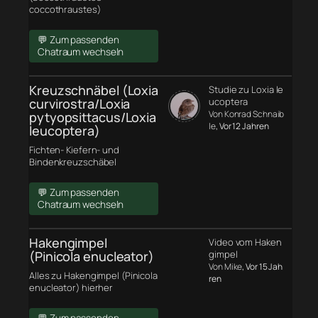
coccothraustes)
💬 Zum passenden
Chatraum wechseln
Kreuzschnäbel (Loxia
Studie zu Loxia le
curvirostra/Loxia
ucoptera
Von Konrad Schnaib
pytyopsittacus/Loxia
le
, Vor 12 Jahren
leucoptera)
Fichten- Kiefern- und
Bindenkreuzschäbel
💬 Zum passenden
Chatraum wechseln
Hakengimpel
Video vom Haken
(Pinicola enucleator)
gimpel
Von Mike
, Vor 15 Jah
Alles zu Hakengimpel (Pinicola
ren
enucleator) hierher