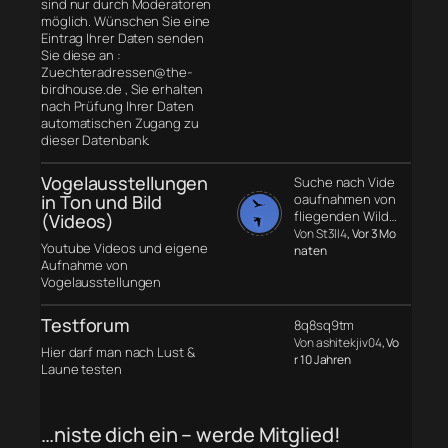
sind nur durch Moderatoren
möglich. Wünschen Sie eine
Eintrag Ihrer Daten senden
Sie diese an :
Zuechteradressen@the-
birdhouse.de , Sie erhalten
nach Prüfung Ihrer Daten
automatischen Zugang zu
dieser Datenbank.
Vogelausstellungen
Suche nach Vide
in Ton und Bild
oaufnahmen von
fliegenden Wild…
(Videos)
Von St3ll4
, Vor 3 Mo
Youtube Videos und eigene
naten
Aufnahme von
Vogelausstellungen
Testforum
8q8sq9tm
Von ashitekjiv04
, Vo
Hier darf man nach Lust &
r 10 Jahren
Laune testen
…niste dich ein – werde Mitglied!