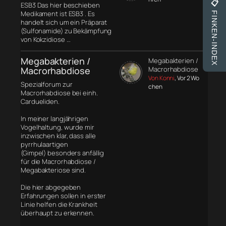
📋
ESB3 Das hier beschieben
Medikament ist ESB3 . Es
FINKEN-INDEX
handelt sich um ein Präparat
(Sulfonamide) zu Bekämpfung
von Kokzidiose …
Megabakterien /
Megabakterien /
Macrorhabdiose
Macrorhabdiose
Von Konni
, Vor 2 Wo
Spezialforum zur
chen
Macrorhabdiose bei einh.
Cardueliden.
In meiner langjährigen
Vogelhaltung, wurde mir
inzwischen klar, dass alle
pyrrhulaartigen
(Gimpel) besonders anfällig
für die Macrorhabdiose /
Megabakteriose sind.
Die hier abgegeben
Erfahrungen sollen in erster
Linie helfen die Krankheit
überhaupt zu erkennen.