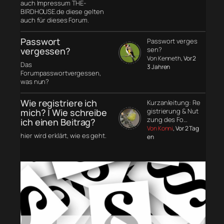
auch Impressum THE-
BIRDHOUSE.de diese gelten
auch für dieses Forum.
Passwort
Passwort verges
vergessen?
sen?
Von Kenneth
, Vor 2
Das
3 Jahren
Forumpasswortvergessen,
was nun?
Wie registriere ich
Kurzanleitung: Re
mich? | Wie schreibe
gistrierung & Nut
zung des Fo…
ich einen Beitrag?
Von Konni
, Vor 2 Tag
hier wird erklärt, wie es geht.
en