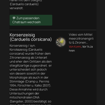
näher mit dem Stieglitz
(Carduelis carduelis)
verwandt.
💬 Zum passenden
Chatraum wechseln
Korsenzeisig
Video vom Mittel
(Carduelis corsicana)
meerzitronengirli
tz & Zironen…
Korsenzeisig / syn.
Von Konni
, Vor 14 Ja
Korsikazeisig (Carduelis
hren
corsicana) wurde früher dem
Zitronenzeisig als Unterart
und eher den Girlitzen als den
stieglitzartige zugeordnet. er
unterscheidet sich jedoch
von diesem sowohl in der
Morphologie
als auch in der
Stimmlage (Cramp u. Perrins
1994, Förschler u. Kalko 2007).
Diese Annahme wird durch
Untersuchungen der
mitochondrialen DNA
(Sangster, 2000) bestätigt, so