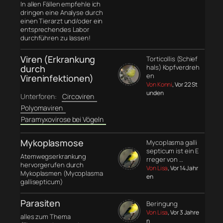
In allen Fällen empfehle ich
dringen eine Analyse durch
einen Tierarzt und/oder ein
entsprechendes Labor
durchführen zu lassen!
Viren (Erkrankung
Torticollis (Schief
durch
hals) Kopfverdreh
en
Vireninfektionen)
Von Konni
, Vor 22 St
unden
Unterforen:
Circoviren
Polyomaviren
Paramyxovirose bei Vögeln
Mykoplasmose
Mycoplasma galli
septicum ist ein E
Atemwegserkrankung
rreger von …
hervorgerufen durch
Von Lisa
, Vor 14 Jahr
Mykoplasmen (Mycoplasma
en
gallisepticum)
Parasiten
Beringung
Von Lisa
, Vor 3 Jahre
alles zum Thema
n