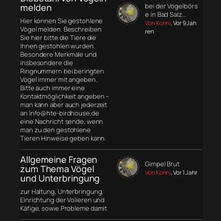
melden
bei der Vogelbörs
e in Bad Salz…
Hier können Sie gestohlene
Von Konni
, Vor 9 Jah
Vögel melden. Beschreiben
ren
Sie hier bitte die Tiere die
Ihnen gestohlen wurden.
Besondere Merkmale und
insbesondere die
Ringnummern bei beringten
Vögel immer mit angeben.
Bitte auch immer eine
Kontaktmöglichkeit angeben –
man kann aber auch jederzeit
an Info@hte-birdhouse.de
eine Nachricht sende, wenn
man zu den gestohlene
Tieren Hinweise geben kann.
Allgemeine Fragen
Gimpel Brut
zum Thema Vögel
Von Konni
, Vor 1 Jahr
und Unterbringung
zur Haltung, Unterbringung,
Einrichtung der Volieren und
Käfige, sowie Probleme damit