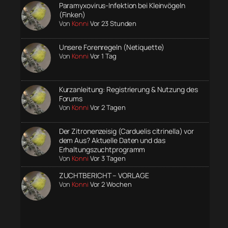
Paramyxovirus-Infektion bei Kleinvögeln
(Finken)
Von
Konni
Vor 23 Stunden
Unsere Forenregeln (Netiquette)
Von
Konni
Vor 1 Tag
Kurzanleitung: Registrierung & Nutzung des
Forums
Von
Konni
Vor 2 Tagen
Der Zitronenzeisig (Carduelis citrinella) vor
dem Aus? Aktuelle Daten und das
Erhaltungszuchtprogramm
Von
Konni
Vor 3 Tagen
ZUCHTBERICHT – VORLAGE
Von
Konni
Vor 2 Wochen