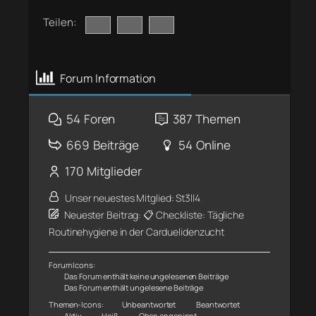
Teilen:
Forum Information
54
Foren
387
Themen
669
Beiträge
54
Online
170
Mitglieder
Unser neuestes Mitglied:
St3ll4
Neuester Beitrag:
📋 Checkliste: Tägliche
Routinehygiene in der Carduelidenzucht
Forum Icons:
Das Forum enthält keine ungelesenen Beiträge
Das Forum enthält ungelesene Beiträge
Themen-Icons:
Unbeantwortet
Beantwortet
Aktiv
Heiß
Oben angepinnt