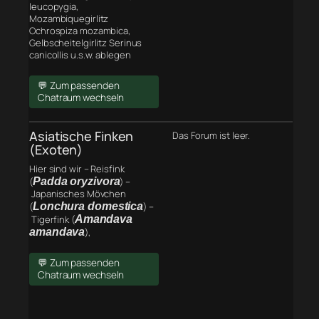
leucopygia,
Mozambiquegirlitz
Ochrospiza mozambica,
Gelbscheitelgirlitz Serinus
canicollis u.s.w. ablegen
💬 Zum passenden
Chatraum wechseln
Asiatische Finken
Das Forum ist leer.
(Exoten)
Hier sind wir – Reisfink
(
Padda oryzivora
) –
Japanisches Mövchen
(
Lonchura domestica
) –
Tigerfink (
Amandava
amandava
),
💬 Zum passenden
Chatraum wechseln