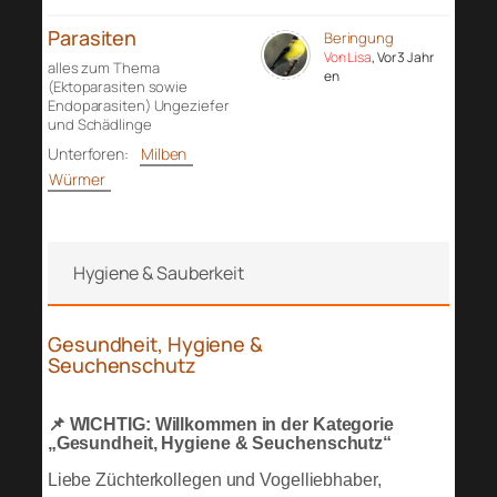
Parasiten
Beringung
Von Lisa
, Vor 3 Jahr
alles zum Thema
en
(Ektoparasiten sowie
Endoparasiten) Ungeziefer
und Schädlinge
Unterforen:
Milben
Würmer
Hygiene & Sauberkeit
Gesundheit, Hygiene &
Seuchenschutz
📌 WICHTIG: Willkommen in der Kategorie
„Gesundheit, Hygiene & Seuchenschutz“
Liebe Züchterkollegen und Vogelliebhaber,