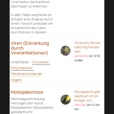
Linie helfen die Krankheit
überhaupt zu erkennen.
In allen Fällen empfehle ich
dringen eine Analyse durch
einen Tierarzt und/oder ein
entsprechendes Labor
durchführen zu lassen!
Viren (Erkrankung
Torticollis (Schief
durch
hals) Kopfverdre
hen
Vireninfektionen)
Von Konni
, Vor 12 St
unden
Unterforen:
Circoviren
Polyomaviren
Paramyxovirose bei
Vögeln
Mykoplasmose
Mycoplasma galli
septicum ist ein
Atemwegserkrankung
Erreger von …
hervorgerufen durch
Von Lisa
, Vor 14 Jah
Mykoplasmen (Mycoplasma
ren
gallisepticum)