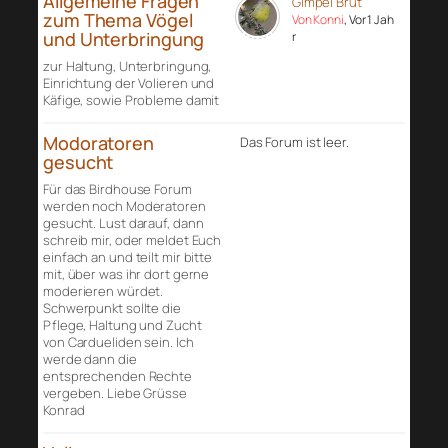
Allgemeine Fragen
Gimpel Brut
zum Thema Vögel
Von Konni
, Vor 1 Jah
und Unterbringung
r
zur Haltung, Unterbringung,
Einrichtung der Volieren und
Käfige, sowie Probleme damit
Modoratoren
Das Forum ist leer.
gesucht
Für das Birdhouse Forum
werden noch Moderatoren
gesucht. Lust darauf, dann
schreib mir, oder meldet Euch
einfach an und teilt mir bitte
mit, über was ihr dort gerne
moderieren würdet.
Schwerpunkt sollte die
Pflege, Haltung und Zucht
von Cardueliden sein. Ich
werde dann die
entsprechenden Rechte
vergeben. Liebe Grüsse
Konrad