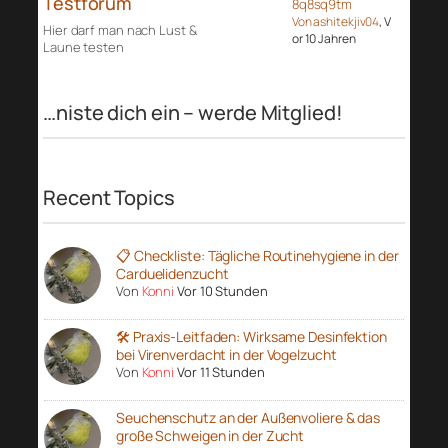
Testforum
8q8sq9tm
Von ashitekjiv04
, V
Hier darf man nach Lust &
or 10 Jahren
Laune testen
…niste dich ein – werde Mitglied!
Recent Topics
📋 Checkliste: Tägliche Routinehygiene in der
Carduelidenzucht
Von
Konni
Vor 10 Stunden
🛠️ Praxis-Leitfaden: Wirksame Desinfektion
bei Virenverdacht in der Vogelzucht
Von
Konni
Vor 11 Stunden
Seuchenschutz an der Außenvoliere & das
große Schweigen in der Zucht