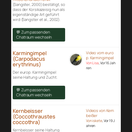
(Sangster, 2000) bestätigt, so
dass der Korsikazeisig nun als
eigenständige Art geführt
wird (Sangster et al., 2002).
💬 Zum passenden
Chatraum wechseln
Karmingimpel
Video vom euro
(Carpodacus
p. Karmingimpel
Von Lisa
, Vor 16 Jah
erythrinus)
ren
Der europ. Karmingimpel
seine Haltung und Zucht.
💬 Zum passenden
Chatraum wechseln
Kernbeisser
Videos von Kern
(Coccothraustes
beißer
Von iskete
, Vor 19 J
coccothra)
ahren
Kernbeisser seine Haltung