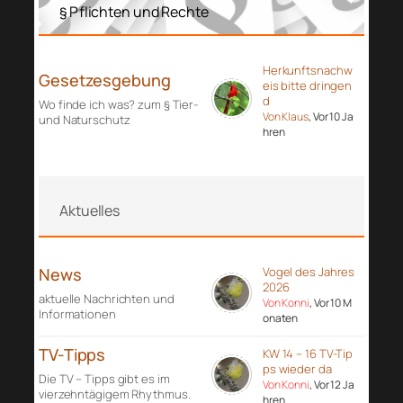
§ Pflichten und Rechte
Herkunftsnachw
Gesetzesgebung
eis bitte dringen
d
Wo finde ich was? zum § Tier-
Von Klaus
, Vor 10 Ja
und Naturschutz
hren
Aktuelles
News
Vogel des Jahres
2026
aktuelle Nachrichten und
Von Konni
, Vor 10 M
Informationen
onaten
TV-Tipps
KW 14 – 16 TV-Tip
ps wieder da
Die TV – Tipps gibt es im
Von Konni
, Vor 12 Ja
vierzehntägigem Rhythmus.
hren