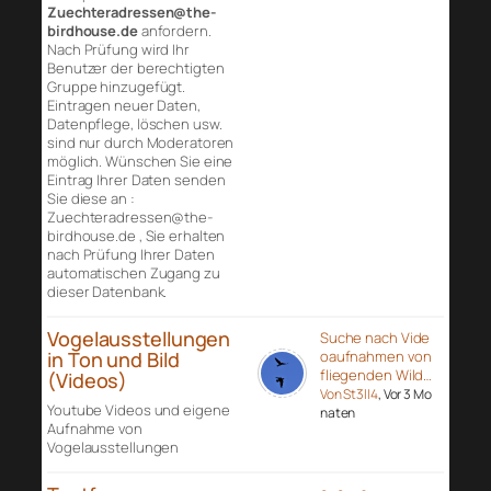
Zuechteradressen@the-
birdhouse.de
anfordern.
Nach Prüfung wird Ihr
Benutzer der berechtigten
Gruppe hinzugefügt.
Eintragen neuer Daten,
Datenpflege, löschen usw.
sind nur durch Moderatoren
möglich. Wünschen Sie eine
Eintrag Ihrer Daten senden
Sie diese an :
Zuechteradressen@the-
birdhouse.de , Sie erhalten
nach Prüfung Ihrer Daten
automatischen Zugang zu
dieser Datenbank.
Vogelausstellungen
Suche nach Vide
in Ton und Bild
oaufnahmen von
fliegenden Wild…
(Videos)
Von St3ll4
, Vor 3 Mo
Youtube Videos und eigene
naten
Aufnahme von
Vogelausstellungen