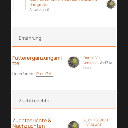
das große…
Antworten: 0
Ernährung
Futterergänzungsmi
Darmo Vit
ttel
Von Konni
, Vor 17 Ja
hren
Unterforen:
PremPet
Zuchtberichte
Zuchtberichte &
ZUCHTBERICHT
Nachzuchten
– VORLAGE