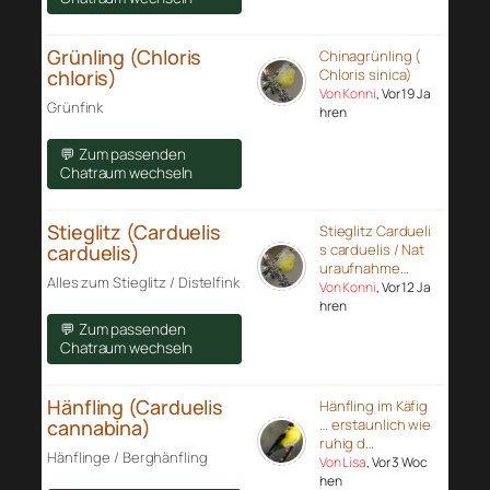
Grünling (Chloris
Chinagrünling (
chloris)
Chloris sinica)
Von Konni
, Vor 19 Ja
Grünfink
hren
💬 Zum passenden
Chatraum wechseln
Stieglitz (Carduelis
Stieglitz Cardueli
carduelis)
s carduelis / Nat
uraufnahme…
Alles zum Stieglitz / Distelfink
Von Konni
, Vor 12 Ja
hren
💬 Zum passenden
Chatraum wechseln
Hänfling (Carduelis
Hänfling im Käfig
cannabina)
… erstaunlich wie
ruhig d…
Hänflinge / Berghänfling
Von Lisa
, Vor 3 Woc
hen