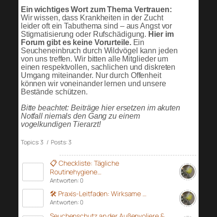
Ein wichtiges Wort zum Thema Vertrauen:
Wir wissen, dass Krankheiten in der Zucht
leider oft ein Tabuthema sind – aus Angst vor
Stigmatisierung oder Rufschädigung.
Hier im
Forum gibt es keine Vorurteile.
Ein
Seucheneinbruch durch Wildvögel kann jeden
von uns treffen. Wir bitten alle Mitglieder um
einen respektvollen, sachlichen und diskreten
Umgang miteinander. Nur durch Offenheit
können wir voneinander lernen und unsere
Bestände schützen.
Bitte beachtet: Beiträge hier ersetzen im akuten
Notfall niemals den Gang zu einem
vogelkundigen Tierarzt!
Topics: 3 / Posts: 3
📋 Checkliste: Tägliche
Routinehygiene…
Antworten: 0
🛠️ Praxis-Leitfaden: Wirksame …
Antworten: 0
Seuchenschutz an der Außenvoliere &