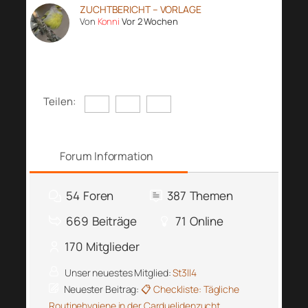
ZUCHTBERICHT – VORLAGE
Von
Konni
Vor 2 Wochen
Teilen:
Forum Information
54
Foren
387
Themen
669
Beiträge
71
Online
170
Mitglieder
Unser neuestes Mitglied:
St3ll4
Neuester Beitrag:
📋 Checkliste: Tägliche
Routinehygiene in der Carduelidenzucht