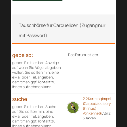
Tauschbörse für Cardueliden (Zugang nur
mit Passwort)
gebe ab:
Das Forum ist leer.
geben Sie hier Ihre Anzeige
auf wenn Sie Vögel abgeben
wollen. Sie sollten min. eine
eMail oder Tel. angeben,
damit man ggf. Kontakt zu
Ihnen aufnehmen kann.
suche:
2,2 Karmingimpel
(Carpodacus ery
geben Sie hier Ihre Suche
thrinus)
auf. Sie sollten min. eine
Von Kenneth
, Vor 2
eMail oder Tel. angeben,
3 Jahren
damit man ggf. Kontakt zu
Ihnen aufnehmen kann.