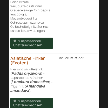
Beispiel zum :
Weißbürzelgirlitz oder
GrauedelsängerOchrospiza
leucopygia,
Mozambiquegirlitz
Ochrospiza mozambica,
Gelbscheitelgirlitz Serinus
canicollis u.s.w. ablegen
💬 Zum passenden
Chatraum wechseln
Asiatische Finken
Das Forum ist leer.
(Exoten)
Hier sind wir – Reisfink
(
Padda oryzivora
) –
Japanisches Mövchen
(
Lonchura domestica
) –
Tigerfink (
Amandava
amandava
),
💬 Zum passenden
Chatraum wechseln