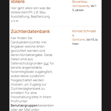
Voliere
Boxenbau
Von neoandy
, Vor 1
Hier geht alles rein was die
5 Jahren
Voliere betrifft. z.B. Bau,
Ausstattung, Bepflanzung
u.s.w.
Züchterdatenbank
Konrad Schnaibl
e
hier finden Sie
Von Konni
, Vor 19 Ja
Carduelidenzüchter inkl.
hren
Angaben welche Arten
gezüchtet werden und
deren Kontaktangabe. Diese
Daten sind aus
Datenschutzgründen
nur
für
bereits angemeldete
Forenmitglieder zugängllich,
wobei diese zusätzlich
freigeschaltet werden
müssen, um Zugang zur
Züchterdagtenbank zu
erhalten! Für eine
Freischaltung bitte in Ihrem
Profil unter
Benutzergruppen
bewerben
oder per Mail unter: