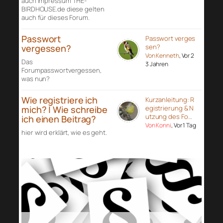
auch Impressum THE-
BIRDHOUSE.de diese gelten
auch für dieses Forum.
Passwort
Passwort verges
vergessen?
sen?
Von Kenneth
, Vor 2
Das
3 Jahren
Forumpasswortvergessen,
was nun?
Wie registriere ich
Kurzanleitung: R
mich? | Wie schreibe
egistrierung & N
utzung des Fo…
ich einen Beitrag?
Von Konni
, Vor 1 Tag
hier wird erklärt, wie es geht.