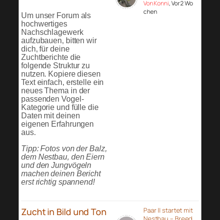
Von Konni
, Vor 2 Wo
chen
Um unser Forum als
hochwertiges
Nachschlagewerk
aufzubauen, bitten wir
dich, für deine
Zuchtberichte die
folgende Struktur zu
nutzen. Kopiere diesen
Text einfach, erstelle ein
neues Thema in der
passenden Vogel-
Kategorie und fülle die
Daten mit deinen
eigenen Erfahrungen
aus.
Tipp: Fotos von der Balz,
dem Nestbau, den Eiern
und den Jungvögeln
machen deinen Bericht
erst richtig spannend!
Zucht in Bild und Ton
Paar II startet mit
Nestbau – Breed