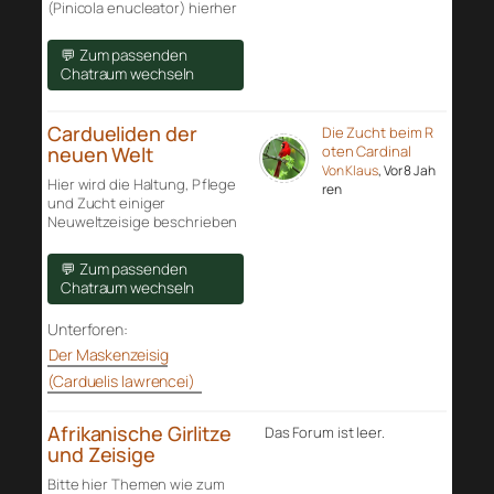
(Pinicola enucleator) hierher
💬 Zum passenden
Chatraum wechseln
Cardueliden der
Die Zucht beim R
neuen Welt
oten Cardinal
Von Klaus
, Vor 8 Jah
Hier wird die Haltung, Pflege
ren
und Zucht einiger
Neuweltzeisige beschrieben
💬 Zum passenden
Chatraum wechseln
Unterforen:
Der Maskenzeisig
(Carduelis lawrencei)
Afrikanische Girlitze
Das Forum ist leer.
und Zeisige
Bitte hier Themen wie zum