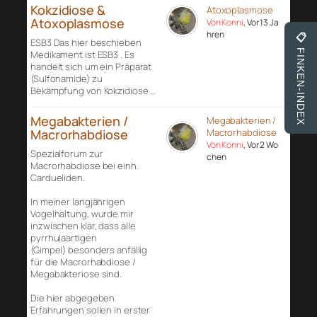
Kokzidiose &
Atoxoplasmose
Atoxoplasmose
Von Konni
, Vor 13 Ja
hren
📋
ESB3 Das hier beschieben
FINKEN-INDEX
Medikament ist ESB3 . Es
handelt sich um ein Präparat
(Sulfonamide) zu
Bekämpfung von Kokzidiose …
Megabakterien /
Megabakterien /
Macrorhabdiose
Macrorhabdiose
Von Konni
, Vor 2 Wo
Spezialforum zur
chen
Macrorhabdiose bei einh.
Cardueliden.
In meiner langjährigen
Vogelhaltung, wurde mir
inzwischen klar, dass alle
pyrrhulaartigen
(Gimpel) besonders anfällig
für die Macrorhabdiose /
Megabakteriose sind.
Die hier abgegeben
Erfahrungen sollen in erster