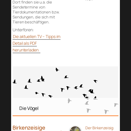
Dort finden sie u.a. die
Sendetermine von
Tierdokumentationen bzw.
Sendungen, die sich mit
Tieren beschäftigen.
Unterforen:
Die aktuellen TV – Tipps im
Detail als PDF
herunterladen
Die Vögel
Birkenzeisige
Der Birkenzeisig