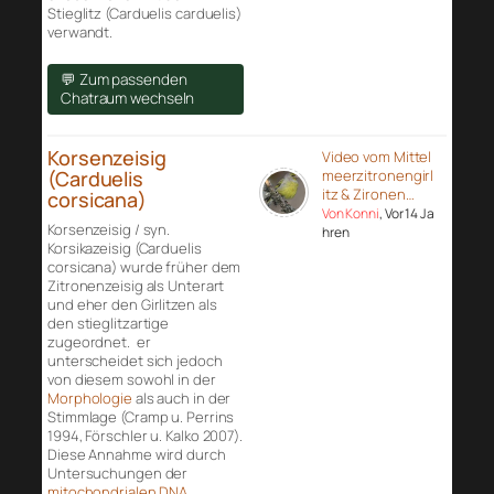
Stieglitz (Carduelis carduelis)
verwandt.
💬 Zum passenden
Chatraum wechseln
Korsenzeisig
Video vom Mittel
(Carduelis
meerzitronengirl
itz & Zironen…
corsicana)
Von Konni
, Vor 14 Ja
Korsenzeisig / syn.
hren
Korsikazeisig (Carduelis
corsicana) wurde früher dem
Zitronenzeisig als Unterart
und eher den Girlitzen als
den stieglitzartige
zugeordnet. er
unterscheidet sich jedoch
von diesem sowohl in der
Morphologie
als auch in der
Stimmlage (Cramp u. Perrins
1994, Förschler u. Kalko 2007).
Diese Annahme wird durch
Untersuchungen der
mitochondrialen DNA