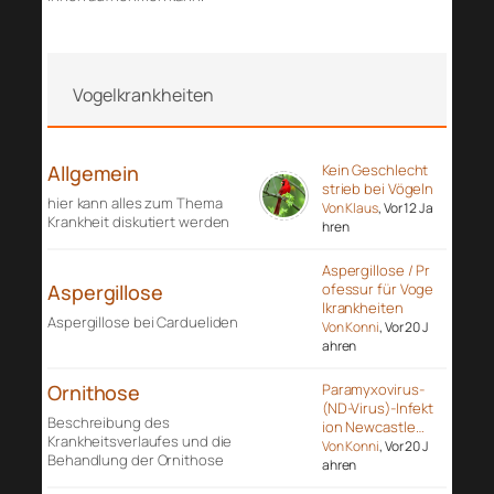
Vogelkrankheiten
Allgemein
Kein Geschlecht
strieb bei Vögeln
hier kann alles zum Thema
Von Klaus
, Vor 12 Ja
Krankheit diskutiert werden
hren
Aspergillose / Pr
Aspergillose
ofessur für Voge
lkrankheiten
Aspergillose bei Cardueliden
Von Konni
, Vor 20 J
ahren
Ornithose
Paramyxovirus-
(ND-Virus)-Infekt
Beschreibung des
ion Newcastle…
Krankheitsverlaufes und die
Von Konni
, Vor 20 J
Behandlung der Ornithose
ahren