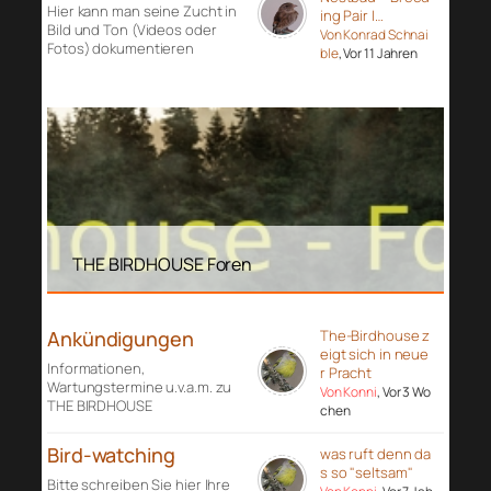
Hier kann man seine Zucht in
ing Pair I…
Bild und Ton (Videos oder
Von Konrad Schnai
Fotos) dokumentieren
ble
, Vor 11 Jahren
THE BIRDHOUSE Foren
Ankündigungen
The-Birdhouse z
eigt sich in neue
Informationen,
r Pracht
Wartungstermine u.v.a.m. zu
Von Konni
, Vor 3 Wo
THE BIRDHOUSE
chen
Bird-watching
was ruft denn da
s so "seltsam"
Bitte schreiben Sie hier Ihre