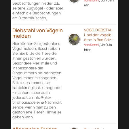
Von Konni
, Vor 7 Jah
Beobachtungen nieder. z.B.
ren
seltene Zugvögel – oder aber
einfach die Beobachtungen
am Futterhäuschen.
Diebstahl von Vögeln
VOGELDIEBSTAH
melden
L bei der Vogelb
örse in Bad Salz…
Hier können Sie gestohlene
Von Konni
, Vor 9 Ja
Vögel melden. Beschreiben
hren
Sie hier bitte die Tiere die
Ihnen gestohlen wurden.
Besondere Merkmale und
insbesondere die
Ringnummern bei beringten
Vögel immer mit angeben.
Bitte auch immer eine
Kontaktmöglichkeit angeben
– man kann aber auch
jederzeit an Info@hte-
birdhouse.de eine Nachricht
sende, wenn man zu den
gestohlene Tieren Hinweise
geben kann.