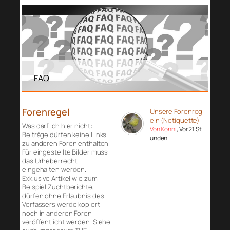
FAQ
Forenregel
Unsere Forenreg
eln (Netiquette)
Was darf ich hier nicht:
Von Konni
, Vor 21 St
Beiträge dürfen keine Links
unden
zu anderen Foren enthalten.
Für eingestellte Bilder muss
das Urheberrecht
eingehalten werden.
Exklusive Artikel wie zum
Beispiel Zuchtberichte,
dürfen ohne Erlaubnis des
Verfassers werde kopiert
noch in anderen Foren
veröffentlicht werden. Siehe