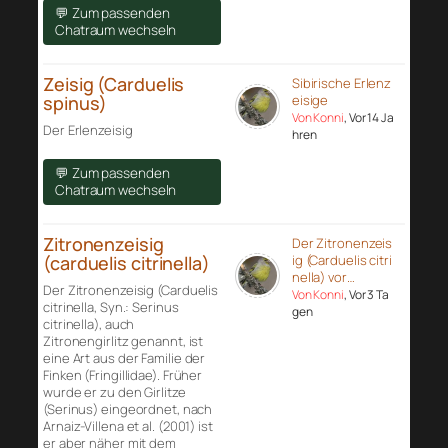
💬 Zum passenden
Chatraum wechseln
Zeisig (Carduelis
Sibirische Erlenz
spinus)
eisige
Von Konni
, Vor 14 Ja
Der Erlenzeisig
hren
💬 Zum passenden
Chatraum wechseln
Zitronenzeisig
Der Zitronenzeis
(carduelis citrinella)
ig (Carduelis citri
nella) vor…
Der Zitronenzeisig (Carduelis
Von Konni
, Vor 3 Ta
citrinella, Syn.: Serinus
gen
citrinella), auch
Zitronengirlitz genannt, ist
eine Art aus der Familie der
Finken (Fringillidae). Früher
wurde er zu den Girlitze
(Serinus) eingeordnet, nach
Arnaiz-Villena et al. (2001) ist
er aber näher mit dem