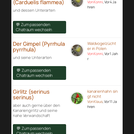
(Carduelis flammea)
Von Konni
, Vor 4 Ja
hren
und dessen Unterarten
💬 Zum passenden
Chatraum wechseln
Der Gimpel (Pyrrhula
Waldvogelzücht
pyrrhula)
er in Polen
Von Konni
, Vor 1 Jah
und seine Unterarten
r
💬 Zum passenden
Chatraum wechseln
Girlitz (serinus
kanarienhahn sin
serinus)
gt nicht
Von Klaus
, Vor 11 Ja
aber auch gerne über den
hren
Kanariengirlitz und seine
nahe Verwandschaft
💬 Zum passenden
Chatraum wechseln