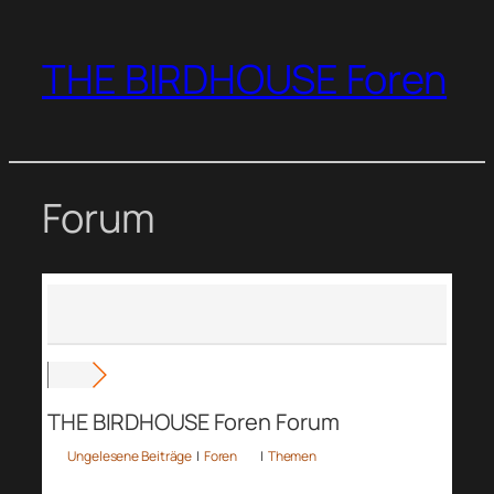
Zum
Inhalt
THE BIRDHOUSE Foren
springen
Forum
THE BIRDHOUSE Foren Forum
Ungelesene Beiträge
|
Foren
|
Themen