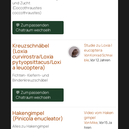
und Zucht
(Coccothraustes
coccothraustes)
💬 Zum passenden
Chatraum wechseln
Kreuzschnäbel
Studie zu Loxia l
(Loxia
eucoptera
Von Konrad Schnai
curvirostra/Loxia
ble
, Vor 12 Jahren
pytyopsittacus/Loxi
a leucoptera)
Fichten- Kiefern- und
Bindenkreuzschäbel
💬 Zum passenden
Chatraum wechseln
Hakengimpel
Video vom Haken
(Pinicola enucleator)
gimpel
Von Mike
, Vor 15 Ja
Alles zu Hakengimpel
hren