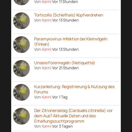
Von
Konni
Vor 11 Stunden
Torticollis (Schiefhals) Kopfverdrehen
Von
Konni
Vor 13 Stunden
Paramyxovirus-Infektion bei Kleinvögeln
(Finken)
Von
Konni
Vor 13 Stunden
Unsere Forenregeln (Netiquette)
Von
Konni
Vor 21 Stunden
Kurzanleitung: Registrierung & Nutzung des
Forums
Von
Konni
Vor 1 Tag
Der Zitronenzeisig (Carduelis citrinella) vor
dem Aus? Aktuelle Daten und das
Erhaltungszuchtprogramm
Von
Konni
Vor 3 Tagen