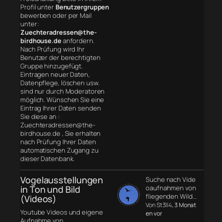
Profil unter
Benutzergruppen
bewerben oder per Mail
unter:
Zuechteradressen@the-
birdhouse.de
anfordern.
Nach Prüfung wird Ihr
Benutzer der berechtigten
Gruppe hinzugefügt.
Eintragen neuer Daten,
Datenpflege, löschen usw.
sind nur durch Moderatoren
möglich. Wünschen Sie eine
Eintrag Ihrer Daten senden
Sie diese an :
Zuechteradressen@the-
birdhouse.de , Sie erhalten
nach Prüfung Ihrer Daten
automatischen Zugang zu
dieser Datenbank.
Vogelausstellungen
Suche nach Vide
in Ton und Bild
oaufnahmen von
fliegenden Wild…
(Videos)
Von St3ll4
, 3 Monat
Youtube Videos und eigene
en vor
Aufnahme von