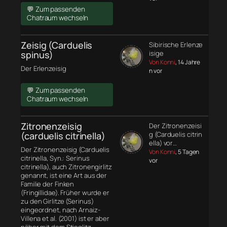
💬 Zum passenden
Chatraum wechseln
Zeisig (Carduelis
Sibirische Erlenze
spinus)
isige
Von Konni
, 14 Jahre
Der Erlenzeisig
n vor
💬 Zum passenden
Chatraum wechseln
Zitronenzeisig
Der Zitronenzeisi
(carduelis citrinella)
g (Carduelis citrin
ella) vor…
Der Zitronenzeisig (Carduelis
Von Konni
, 5 Tagen
citrinella, Syn.: Serinus
vor
citrinella), auch Zitronengirlitz
genannt, ist eine Art aus der
Familie der Finken
(Fringillidae). Früher wurde er
zu den Girlitze (Serinus)
eingeordnet, nach Arnaiz-
Villena et al. (2001) ist er aber