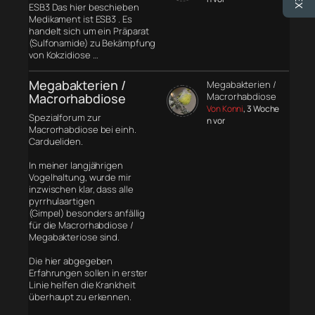
ESB3 Das hier beschieben
Medikament ist ESB3 . Es
handelt sich um ein Präparat
(Sulfonamide) zu Bekämpfung
von Kokzidiose …
Megabakterien /
Megabakterien /
Macrorhabdiose
Macrorhabdiose
Von Konni
, 3 Woche
Spezialforum zur
n vor
Macrorhabdiose bei einh.
Cardueliden.
In meiner langjährigen
Vogelhaltung, wurde mir
inzwischen klar, dass alle
pyrrhulaartigen
(Gimpel) besonders anfällig
für die Macrorhabdiose /
Megabakteriose sind.
Die hier abgegeben
Erfahrungen sollen in erster
Linie helfen die Krankheit
überhaupt zu erkennen.