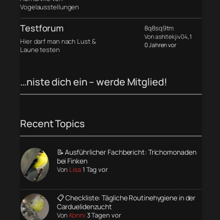
Vogelausstellungen
Testforum
8q8sq9tm
Von ashitekjiv04
, 1
Hier darf man nach Lust &
0 Jahren vor
Laune testen
…niste dich ein – werde Mitglied!
Recent Topics
📝 Ausführlicher Fachbericht: Trichomonaden
bei Finken
Von
Lisa
1 Tag vor
📋 Checkliste: Tägliche Routinehygiene in der
Carduelidenzucht
Von
Konni
3 Tagen vor