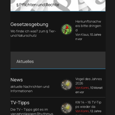
§ Pflichten und Rechte
Herkunftsnachw
Gesetzesgebung
eis bitte dringen
d
Wo finde ich was? zum § Tier-
Von Klaus
, 10 Jahre
und Naturschutz
n vor
Aktuelles
News
Vogel des Jahres
2026
aktuelle Nachrichten und
Von Konni
, 10 Monat
Informationen
en vor
TV-Tipps
KW 14 – 16 TV-Tip
ps wieder da
Die TV – Tipps gibt es im
Von Konni
, 12 Jahre
vierzehntägigem Rhythmus.