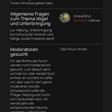
Tieren Hinweise geben kann.
Allgemeine Fragen
Gimpel Brut
zum Thema Vögel
Von Konni
, 1 Jahr vor
und Unterbringung
zur Haltung, Unterbringung,
Einrichtung der Volieren und
Käfige, sowie Probleme damit
Modoratoren
Das Forum ist leer.
gesucht
Für das Birdhouse Forum
werden noch Moderatoren
gesucht. Lust darauf, dann
schreib mir, oder meldet Euch
einfach an und teilt mir bitte
mit, über was ihr dort gerne
moderieren würdet.
Schwerpunkt sollte die
Pflege, Haltung und Zucht
von Cardueliden sein. Ich
werde dann die
entsprechenden Rechte
vergeben. Liebe Grüsse