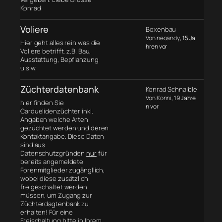
Konrad
Voliere
Boxenbau
Von neoandy
, 15 Ja
Hier geht alles rein was die
hren vor
Voliere betrifft. z.B. Bau,
Ausstattung, Bepflanzung
u.s.w.
Züchterdatenbank
Konrad Schnaible
Von Konni
, 19 Jahre
hier finden Sie
n vor
Carduelidenzüchter inkl.
Angaben welche Arten
gezüchtet werden und deren
Kontaktangabe. Diese Daten
sind aus
Datenschutzgründen
nur
für
bereits angemeldete
Forenmitglieder zugängllich,
wobei diese zusätzlich
freigeschaltet werden
müssen, um Zugang zur
Züchterdagtenbank zu
erhalten! Für eine
Freischaltung bitte in Ihrem