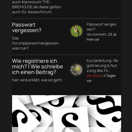
auch Impressum THE-
BIRDHOUSE.de diese gelten
auch für dieses Forum.
Passwort
Passwort verges
vergessen?
sen?
Von Kenneth
, 23 Ja
Das
hren vor
Forumpasswortvergessen,
was nun?
Wie registriere ich
Kurzanleitung: Re
mich? | Wie schreibe
gistrierung & Nut
zung des Fo…
ich einen Beitrag?
Von Konni
, 4 Tagen
hier wird erklärt, wie es geht.
vor