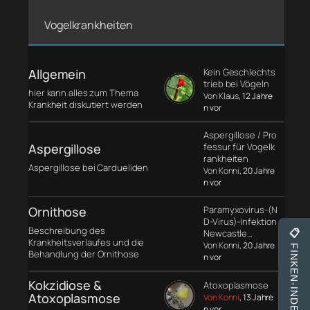
Vogelkrankheiten
Allgemein
Kein Geschlechts
trieb bei Vögeln
hier kann alles zum Thema
Von Klaus
, 12 Jahre
Krankheit diskutiert werden
n vor
Aspergillose / Pro
Aspergillose
fessur für Vogelk
rankheiten
Aspergillose bei Cardueliden
Von Konni
, 20 Jahre
n vor
Ornithose
Paramyxovirus-(N
D-Virus)-Infektion
Beschreibung des
Newcastle…
📋
Krankheitsverlaufes und die
Von Konni
, 20 Jahre
FINKEN-INDEX
Behandlung der Ornithose
n vor
Kokzidiose &
Atoxoplasmose
Atoxoplasmose
Von Konni
, 13 Jahre
n vor