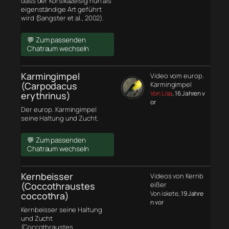
dass der Korsikazeisig nun als
eigenständige Art geführt
wird (Sangster et al., 2002).
💬 Zum passenden
Chatraum wechseln
Karmingimpel
Video vom europ.
(Carpodacus
Karmingimpel
Von Lisa
, 16 Jahren v
erythrinus)
or
Der europ. Karmingimpel
seine Haltung und Zucht.
💬 Zum passenden
Chatraum wechseln
Kernbeisser
Videos von Kernb
(Coccothraustes
eißer
Von iskete
, 19 Jahre
coccothra)
n vor
Kernbeisser seine Haltung
und Zucht
(Coccothraustes