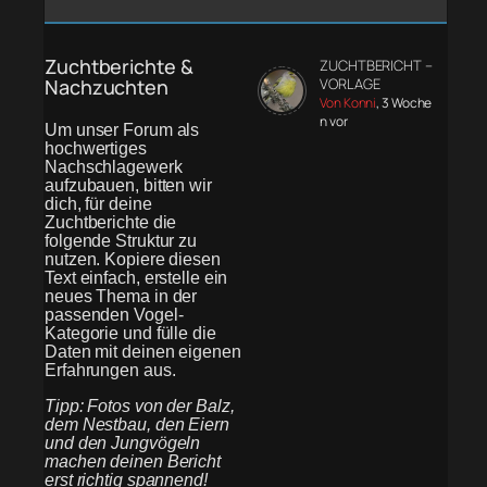
Zuchtberichte &
ZUCHTBERICHT –
Nachzuchten
VORLAGE
Von Konni
, 3 Woche
n vor
Um unser Forum als
hochwertiges
Nachschlagewerk
aufzubauen, bitten wir
dich, für deine
Zuchtberichte die
folgende Struktur zu
nutzen. Kopiere diesen
Text einfach, erstelle ein
neues Thema in der
passenden Vogel-
Kategorie und fülle die
Daten mit deinen eigenen
Erfahrungen aus.
Tipp: Fotos von der Balz,
dem Nestbau, den Eiern
und den Jungvögeln
machen deinen Bericht
erst richtig spannend!