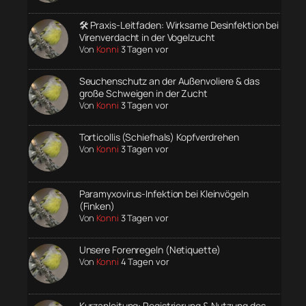
🛠️ Praxis-Leitfaden: Wirksame Desinfektion bei
Virenverdacht in der Vogelzucht
Von
Konni
3 Tagen vor
Seuchenschutz an der Außenvoliere & das
große Schweigen in der Zucht
Von
Konni
3 Tagen vor
Torticollis (Schiefhals) Kopfverdrehen
Von
Konni
3 Tagen vor
Paramyxovirus-Infektion bei Kleinvögeln
(Finken)
Von
Konni
3 Tagen vor
Unsere Forenregeln (Netiquette)
Von
Konni
4 Tagen vor
Kurzanleitung: Registrierung & Nutzung des