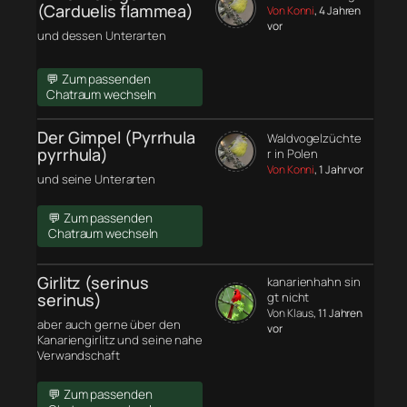
(Carduelis flammea)
Von Konni
, 4 Jahren
vor
und dessen Unterarten
💬 Zum passenden
Chatraum wechseln
Der Gimpel (Pyrrhula
Waldvogelzüchte
pyrrhula)
r in Polen
Von Konni
, 1 Jahr vor
und seine Unterarten
💬 Zum passenden
Chatraum wechseln
Girlitz (serinus
kanarienhahn sin
serinus)
gt nicht
Von Klaus
, 11 Jahren
aber auch gerne über den
vor
Kanariengirlitz und seine nahe
Verwandschaft
💬 Zum passenden