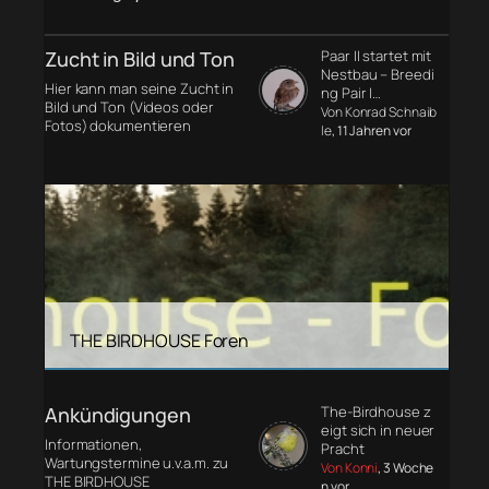
Zucht in Bild und Ton
Paar II startet mit
Nestbau – Breedi
Hier kann man seine Zucht in
ng Pair I…
Bild und Ton (Videos oder
Von Konrad Schnaib
Fotos) dokumentieren
le
, 11 Jahren vor
THE BIRDHOUSE Foren
Ankündigungen
The-Birdhouse z
eigt sich in neuer
Informationen,
Pracht
Wartungstermine u.v.a.m. zu
Von Konni
, 3 Woche
THE BIRDHOUSE
n vor