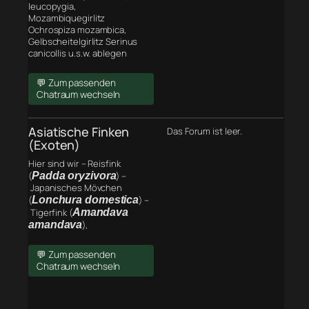
leucopygia,
Mozambiquegirlitz
Ochrospiza mozambica,
Gelbscheitelgirlitz Serinus
canicollis u.s.w. ablegen
💬 Zum passenden
Chatraum wechseln
Asiatische Finken
Das Forum ist leer.
(Exoten)
Hier sind wir – Reisfink
(
Padda oryzivora
) –
Japanisches Mövchen
(
Lonchura domestica
) –
Tigerfink (
Amandava
amandava
),
💬 Zum passenden
Chatraum wechseln