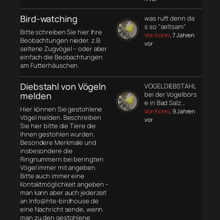
Bird-watching
was ruft denn da
s so "seltsam"
Bitte schreiben Sie hier Ihre
Von Konni
, 7 Jahren
Beobachtungen nieder. z.B.
vor
seltene Zugvögel – oder aber
einfach die Beobachtungen
am Futterhäuschen.
Diebstahl von Vögeln
VOGELDIEBSTAHL
melden
bei der Vogelbörs
e in Bad Salz…
Hier können Sie gestohlene
Von Konni
, 9 Jahren
Vögel melden. Beschreiben
vor
Sie hier bitte die Tiere die
Ihnen gestohlen wurden.
Besondere Merkmale und
insbesondere die
Ringnummern bei beringten
Vögel immer mit angeben.
Bitte auch immer eine
Kontaktmöglichkeit angeben –
man kann aber auch jederzeit
an Info@hte-birdhouse.de
eine Nachricht sende, wenn
man zu den gestohlene