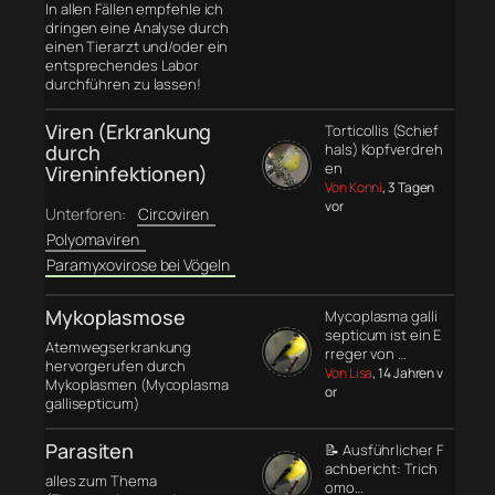
In allen Fällen empfehle ich
dringen eine Analyse durch
einen Tierarzt und/oder ein
entsprechendes Labor
durchführen zu lassen!
Viren (Erkrankung
Torticollis (Schief
durch
hals) Kopfverdreh
en
Vireninfektionen)
Von Konni
, 3 Tagen
vor
Unterforen:
Circoviren
Polyomaviren
Paramyxovirose bei Vögeln
Mykoplasmose
Mycoplasma galli
septicum ist ein E
Atemwegserkrankung
rreger von …
hervorgerufen durch
Von Lisa
, 14 Jahren v
Mykoplasmen (Mycoplasma
or
gallisepticum)
Parasiten
📝 Ausführlicher F
achbericht: Trich
alles zum Thema
omo…