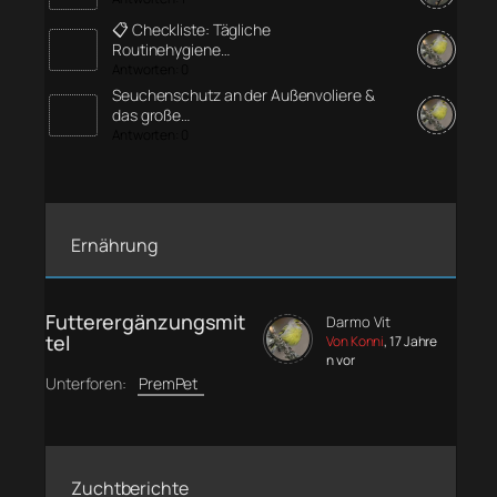
📋 Checkliste: Tägliche
Routinehygiene…
Antworten: 0
Seuchenschutz an der Außenvoliere &
das große…
Antworten: 0
Ernährung
Futterergänzungsmit
Darmo Vit
tel
Von Konni
, 17 Jahre
n vor
Unterforen:
PremPet
Zuchtberichte