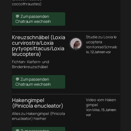
coccothraustes)
💬 Zum passenden
Chatraum wechseln
Kreuzschnäbel (Loxia
Studie zu Loxia le
curvirostra/Loxia
ucoptera
Von Konrad Schnaib
pytyopsittacus/Loxia
le
, 12 Jahren vor
leucoptera)
Fichten- Kiefern- und
Bindenkreuzschäbel
💬 Zum passenden
Chatraum wechseln
Hakengimpel
Video vom Haken
(Pinicola enucleator)
gimpel
Von Mike
, 15 Jahren
Alles zu Hakengimpel (Pinicola
vor
enucleator) hierher