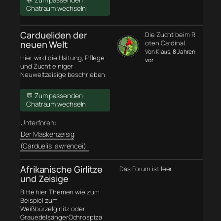
💬 Zum passenden
Chatraum wechseln
Cardueliden der
Die Zucht beim R
neuen Welt
oten Cardinal
Von Klaus
, 8 Jahren
Hier wird die Haltung, Pflege
vor
und Zucht einiger
Neuweltzeisige beschrieben
💬 Zum passenden
Chatraum wechseln
Unterforen:
Der Maskenzeisig
(Carduelis lawrencei)
Afrikanische Girlitze
Das Forum ist leer.
und Zeisige
Bitte hier Themen wie zum
Beispiel zum :
Weißbürzelgirlitz oder
GrauedelsängerOchrospiza