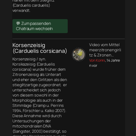
näher mit dem Stieglitz
(Carduelis carduelis)
verwandt.
💬 Zum passenden
Chatraum wechseln
Korsenzeisig
Video vom Mittel
(Carduelis corsicana)
meerzitronengirli
tz & Zironen…
Korsenzeisig / syn.
Von Konni
, 14 Jahre
Korsikazeisig (Carduelis
n vor
corsicana) wurde früher dem
Zitronenzeisig als Unterart
und eher den Girlitzen als den
stieglitzartige zugeordnet. er
unterscheidet sich jedoch
von diesem sowohl in der
Morphologie
als auch in der
Stimmlage (Cramp u. Perrins
1994, Förschler u. Kalko 2007).
Diese Annahme wird durch
Untersuchungen der
mitochondrialen DNA
(Sangster, 2000) bestätigt, so