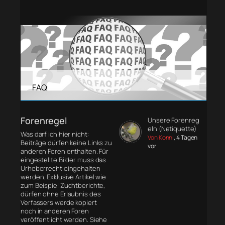
FAQ
Forenregel
Unsere Forenreg
eln (Netiquette)
Was darf ich hier nicht:
Von Konni
, 4 Tagen
Beiträge dürfen keine Links zu
vor
anderen Foren enthalten. Für
eingestellte Bilder muss das
Urheberrecht eingehalten
werden. Exklusive Artikel wie
zum Beispiel Zuchtberichte,
dürfen ohne Erlaubnis des
Verfassers werde kopiert
noch in anderen Foren
veröffentlicht werden. Siehe