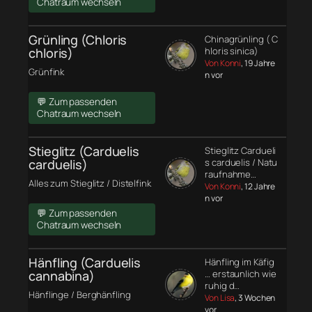
Chatraum wechseln
Grünling (Chloris
Chinagrünling ( C
chloris)
hloris sinica)
Von Konni
, 19 Jahre
Grünfink
n vor
💬 Zum passenden
Chatraum wechseln
Stieglitz (Carduelis
Stieglitz Cardueli
carduelis)
s carduelis / Natu
raufnahme…
Alles zum Stieglitz / Distelfink
Von Konni
, 12 Jahre
n vor
💬 Zum passenden
Chatraum wechseln
Hänfling (Carduelis
Hänfling im Käfig
cannabina)
… erstaunlich wie
ruhig d…
Hänflinge / Berghänfling
Von Lisa
, 3 Wochen
vor