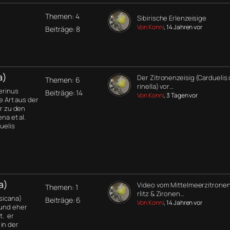
Themen: 4
Sibirische Erlenzeisige
Von Konni
, 14 Jahren vor
Beiträge: 8
a)
Der Zitronenzeisig (Carduelis 
Themen: 6
rinella) vor…
Serinus
Beiträge: 14
Von Konni
, 3 Tagen vor
ne Art aus der
er zu den
na et al.
uelis
a)
Video vom Mittelmeerzitronen
Themen: 1
rlitz & Zironen…
rsicana)
Beiträge: 6
Von Konni
, 14 Jahren vor
 und eher
t. er
in der