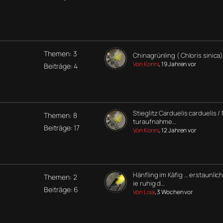
Themen: 3
Chinagrünling ( Chloris sinica)
Von Konni
, 19 Jahren vor
Beiträge: 4
Stieglitz Carduelis carduelis /
Themen: 8
turaufnahme…
Beiträge: 17
Von Konni
, 12 Jahren vor
Hänfling im Käfig … erstaunlic
Themen: 2
ie ruhig d…
Beiträge: 6
Von Lisa
, 3 Wochen vor