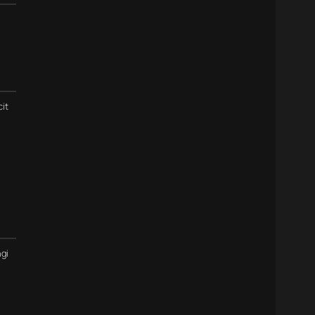
cit
gi