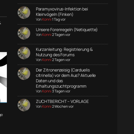
Paramyxovirus-Infektion bei
Kleinvögeln (Finken)
Von
Konni
1 Tag vor
&
Unsere Forenregeln (Netiquette)
Von
Konni
2 Tagen vor
Kurzanleitung: Registrierung &
Nutzung des Forums
Von
Konni
2 Tagen vor
Der Zitronenzeisig (Carduelis
citrinella) vor dem Aus? Aktuelle
Daten und das
Erhaltungszuchtprogramm
Von
Konni
3 Tagen vor
ZUCHTBERICHT – VORLAGE
Von
Konni
2 Wochen vor
ge