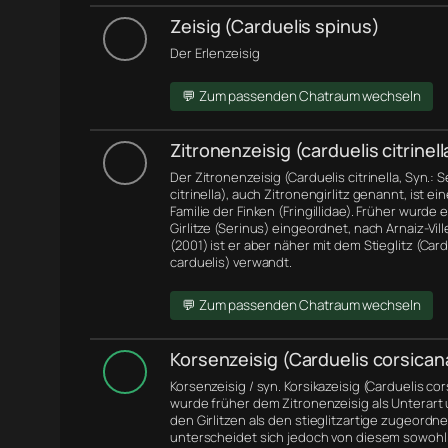
Zeisig (Carduelis spinus)
Der Erlenzeisig
💬 Zum passenden Chatraum wechseln
Zitronenzeisig (carduelis citrinell
Der Zitronenzeisig (Carduelis citrinella, Syn.: 
citrinella), auch Zitronengirlitz genannt, ist ei
Familie der Finken (Fringillidae). Früher wurde 
Girlitze (Serinus) eingeordnet, nach Arnaiz-Ville
(2001) ist er aber näher mit dem Stieglitz (Card
carduelis) verwandt.
💬 Zum passenden Chatraum wechseln
Korsenzeisig (Carduelis corsican
Korsenzeisig / syn. Korsikazeisig (Carduelis co
wurde früher dem Zitronenzeisig als Unterart
den Girlitzen als den stieglitzartige zugeordne
unterscheidet sich jedoch von diesem sowohl 