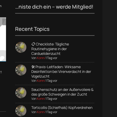
…niste dich ein – werde Mitglied!
n
Recent Topics
📋 Checkliste: Tägliche
Routinehygiene in der
Carduelidenzucht
Von
Konni
1 Tag vor
🛠️ Praxis-Leitfaden: Wirksame
Desinfektion bei Virenverdacht in der
t
Vogelzucht
Von
Konni
1 Tag vor
Seuchenschutz an der Außenvoliere &
das große Schweigen in der Zucht
Von
Konni
1 Tag vor
Torticollis (Schiefhals) Kopfverdrehen
Von
Konni
1 Tag vor