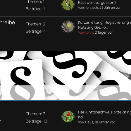
Themen: 1
Passwort vergessen?
Von Kenneth
, 23 Jahren vor
Beiträge: 1
chreibe
Kurzanleitung: Registrierung 
Themen: 2
Nutzung des Fo…
Beiträge: 4
Von Konni
, 2 Tagen vor
Herkunftsnachweis bitte drin
Themen: 7
nd
Beiträge: 10
z
Von Klaus
, 10 Jahren vor