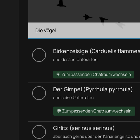
Die Vögel
Birkenzeisige (Carduelis flamme
und dessen Unterarten
💬 Zum passenden Chatraum wechseln
Der Gimpel (Pyrrhula pyrrhula)
und seine Unterarten
💬 Zum passenden Chatraum wechseln
Girlitz (serinus serinus)
aber auch gerne über den Kanariengirlitz und