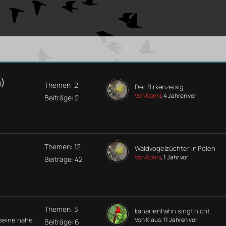
a)
Themen: 2
Der Birkenzeisig
Von Konni
, 4 Jahren vor
Beiträge: 2
Themen: 12
Waldvogelzüchter in Polen
Von Konni
, 1 Jahr vor
Beiträge: 42
Themen: 3
kanarienhahn singt nicht
 seine nahe
Von Klaus
, 11 Jahren vor
Beiträge: 6