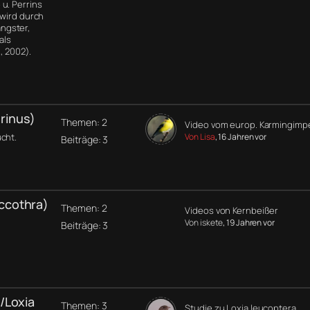
u. Perrins
 wird durch
ngster,
als
, 2002).
rinus)
Themen: 2
Video vom europ. Karmingimp
cht.
Von Lisa
, 16 Jahren vor
Beiträge: 3
ccothra)
Themen: 2
Videos von Kernbeißer
Von iskete
, 19 Jahren vor
Beiträge: 3
/Loxia
Themen: 3
Studie zu Loxia leucoptera