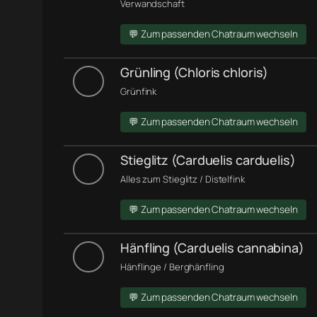
Verwandschaft
💬 Zum passenden Chatraum wechseln
Grünling (Chloris chloris)
Grünfink
💬 Zum passenden Chatraum wechseln
Stieglitz (Carduelis carduelis)
Alles zum Stieglitz / Distelfink
💬 Zum passenden Chatraum wechseln
Hänfling (Carduelis cannabina)
Hänflinge / Berghänfling
💬 Zum passenden Chatraum wechseln