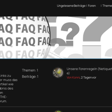
Ungelesene Beiträge
|
Foren
|
Theme
Unsere Forenregeln (Netiquet
Themen: 1
e)
Links zu
Beiträge: 1
Von Konni
, 2 Tagen vor
der muss das
tikel wie
ubnis des
en
 THE-
orum.