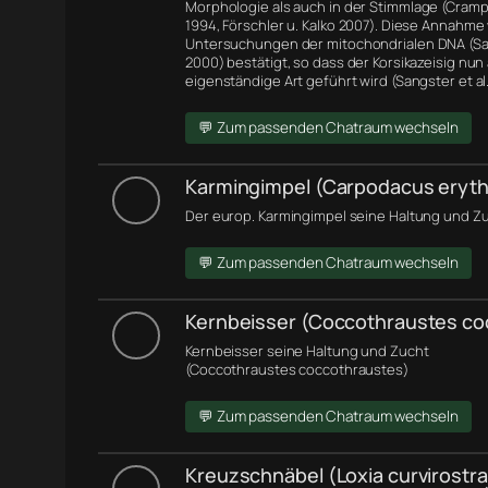
Morphologie
als auch in der Stimmlage (Cramp 
1994, Förschler u. Kalko 2007). Diese Annahme
Untersuchungen der
mitochondrialen DNA
(Sa
2000) bestätigt, so dass der Korsikazeisig nun 
eigenständige Art geführt wird (Sangster et al.
💬 Zum passenden Chatraum wechseln
Karmingimpel (Carpodacus eryth
Der europ. Karmingimpel seine Haltung und Zu
💬 Zum passenden Chatraum wechseln
Kernbeisser (Coccothraustes co
Kernbeisser seine Haltung und Zucht
(Coccothraustes coccothraustes)
💬 Zum passenden Chatraum wechseln
Kreuzschnäbel (Loxia curvirostra