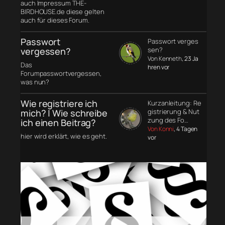
auch Impressum THE-
BIRDHOUSE.de diese gelten
auch für dieses Forum.
Passwort
Passwort verges
vergessen?
sen?
Von Kenneth
, 23 Ja
Das
hren vor
Forumpasswortvergessen,
was nun?
Wie registriere ich
Kurzanleitung: Re
mich? | Wie schreibe
gistrierung & Nut
zung des Fo…
ich einen Beitrag?
Von Konni
, 4 Tagen
hier wird erklärt, wie es geht.
vor