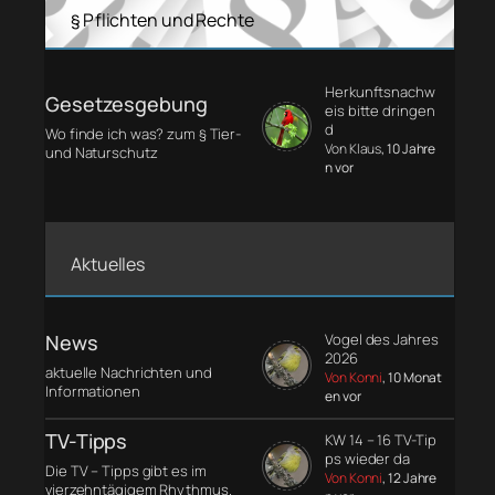
§ Pflichten und Rechte
Herkunftsnachw
Gesetzesgebung
eis bitte dringen
d
Wo finde ich was? zum § Tier-
Von Klaus
, 10 Jahre
und Naturschutz
n vor
Aktuelles
News
Vogel des Jahres
2026
aktuelle Nachrichten und
Von Konni
, 10 Monat
Informationen
en vor
TV-Tipps
KW 14 – 16 TV-Tip
ps wieder da
Die TV – Tipps gibt es im
Von Konni
, 12 Jahre
vierzehntägigem Rhythmus.