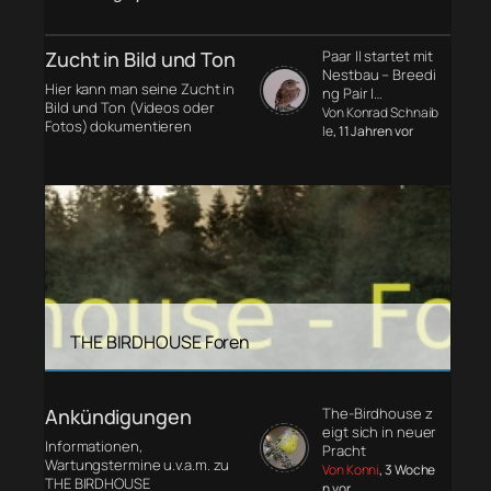
Zucht in Bild und Ton
Paar II startet mit
Nestbau – Breedi
Hier kann man seine Zucht in
ng Pair I…
Bild und Ton (Videos oder
Von Konrad Schnaib
Fotos) dokumentieren
le
, 11 Jahren vor
THE BIRDHOUSE Foren
Ankündigungen
The-Birdhouse z
eigt sich in neuer
Informationen,
Pracht
Wartungstermine u.v.a.m. zu
Von Konni
, 3 Woche
THE BIRDHOUSE
n vor