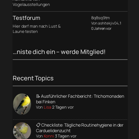
Vogelausstellungen
Testforum
8q8sq9tm
Von ashitekjiv04
, 1
Hier darf man nach Lust &
0 Jahren vor
Laune testen
…niste dich ein – werde Mitglied!
Recent Topics
📝 Ausführlicher Fachbericht: Trichomonaden
bei Finken
Von
Lisa
2 Tagen vor
📋 Checkliste: Tägliche Routinehygiene in der
Carduelidenzucht
Von
Konni
3 Tagen vor