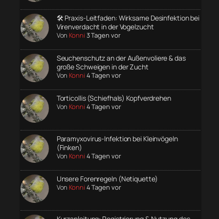
🛠️ Praxis-Leitfaden: Wirksame Desinfektion bei
Virenverdacht in der Vogelzucht
Von
Konni
3 Tagen vor
Seuchenschutz an der Außenvoliere & das
große Schweigen in der Zucht
Von
Konni
4 Tagen vor
Torticollis (Schiefhals) Kopfverdrehen
Von
Konni
4 Tagen vor
Paramyxovirus-Infektion bei Kleinvögeln
(Finken)
Von
Konni
4 Tagen vor
Unsere Forenregeln (Netiquette)
Von
Konni
4 Tagen vor
Kurzanleitung: Registrierung & Nutzung des