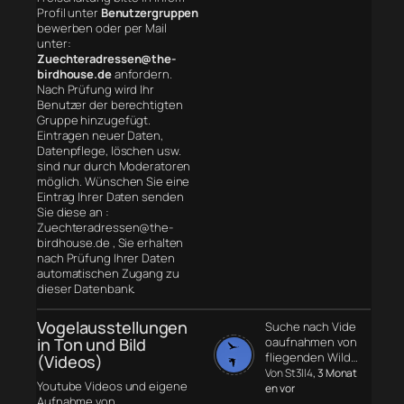
Profil unter
Benutzergruppen
bewerben oder per Mail
unter:
Zuechteradressen@the-
birdhouse.de
anfordern.
Nach Prüfung wird Ihr
Benutzer der berechtigten
Gruppe hinzugefügt.
Eintragen neuer Daten,
Datenpflege, löschen usw.
sind nur durch Moderatoren
möglich. Wünschen Sie eine
Eintrag Ihrer Daten senden
Sie diese an :
Zuechteradressen@the-
birdhouse.de , Sie erhalten
nach Prüfung Ihrer Daten
automatischen Zugang zu
dieser Datenbank.
Vogelausstellungen
Suche nach Vide
in Ton und Bild
oaufnahmen von
fliegenden Wild…
(Videos)
Von St3ll4
, 3 Monat
Youtube Videos und eigene
en vor
Aufnahme von