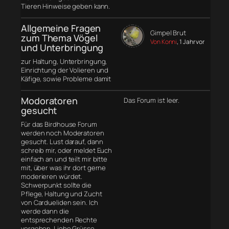
Tieren Hinweise geben kann.
Allgemeine Fragen
Gimpel Brut
zum Thema Vögel
Von Konni
, 1 Jahr vor
und Unterbringung
zur Haltung, Unterbringung,
Einrichtung der Volieren und
Käfige, sowie Probleme damit
Modoratoren
Das Forum ist leer.
gesucht
Für das Birdhouse Forum
werden noch Moderatoren
gesucht. Lust darauf, dann
schreib mir, oder meldet Euch
einfach an und teilt mir bitte
mit, über was ihr dort gerne
moderieren würdet.
Schwerpunkt sollte die
Pflege, Haltung und Zucht
von Cardueliden sein. Ich
werde dann die
entsprechenden Rechte
vergeben. Liebe Grüsse