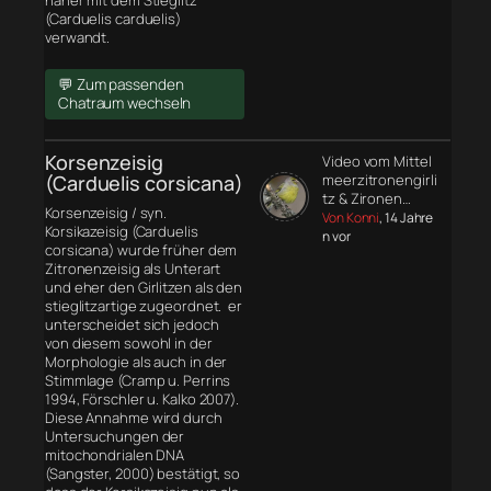
näher mit dem Stieglitz
(Carduelis carduelis)
verwandt.
💬 Zum passenden
Chatraum wechseln
Korsenzeisig
Video vom Mittel
(Carduelis corsicana)
meerzitronengirli
tz & Zironen…
Korsenzeisig / syn.
Von Konni
, 14 Jahre
Korsikazeisig (Carduelis
n vor
corsicana) wurde früher dem
Zitronenzeisig als Unterart
und eher den Girlitzen als den
stieglitzartige zugeordnet. er
unterscheidet sich jedoch
von diesem sowohl in der
Morphologie
als auch in der
Stimmlage (Cramp u. Perrins
1994, Förschler u. Kalko 2007).
Diese Annahme wird durch
Untersuchungen der
mitochondrialen DNA
(Sangster, 2000) bestätigt, so