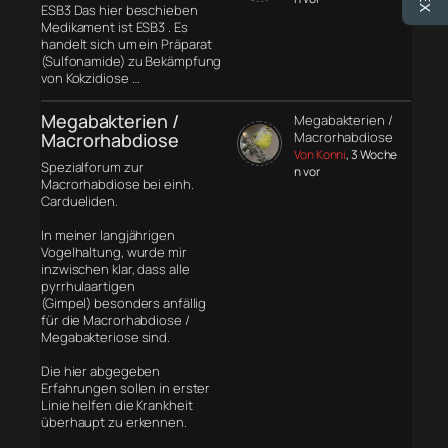
ESB3 Das hier beschieben
Medikament ist ESB3 . Es
handelt sich um ein Präparat
(Sulfonamide) zu Bekämpfung
von Kokzidiose …
Megabakterien /
Megabakterien /
Macrorhabdiose
Macrorhabdiose
Von Konni
, 3 Woche
Spezialforum zur
n vor
Macrorhabdiose bei einh.
Cardueliden.
In meiner langjährigen
Vogelhaltung, wurde mir
inzwischen klar, dass alle
pyrrhulaartigen
(Gimpel) besonders anfällig
für die Macrorhabdiose /
Megabakteriose sind.
Die hier abgegeben
Erfahrungen sollen in erster
Linie helfen die Krankheit
überhaupt zu erkennen.