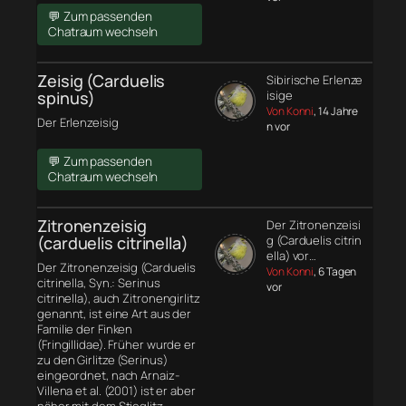
💬 Zum passenden
Chatraum wechseln
Zeisig (Carduelis
Sibirische Erlenze
spinus)
isige
Von Konni
, 14 Jahre
Der Erlenzeisig
n vor
💬 Zum passenden
Chatraum wechseln
Zitronenzeisig
Der Zitronenzeisi
(carduelis citrinella)
g (Carduelis citrin
ella) vor…
Der Zitronenzeisig (Carduelis
Von Konni
, 6 Tagen
citrinella, Syn.: Serinus
vor
citrinella), auch Zitronengirlitz
genannt, ist eine Art aus der
Familie der Finken
(Fringillidae). Früher wurde er
zu den Girlitze (Serinus)
eingeordnet, nach Arnaiz-
Villena et al. (2001) ist er aber