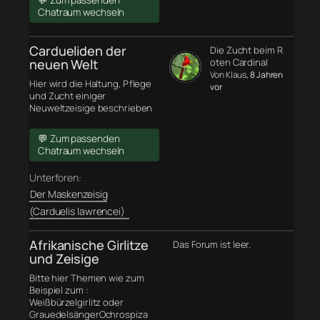
💬 Zum passenden
Chatraum wechseln
Cardueliden der
Die Zucht beim R
neuen Welt
oten Cardinal
Von Klaus
, 8 Jahren
Hier wird die Haltung, Pflege
vor
und Zucht einiger
Neuweltzeisige beschrieben
💬 Zum passenden
Chatraum wechseln
Unterforen:
Der Maskenzeisig
(Carduelis lawrencei)
Afrikanische Girlitze
Das Forum ist leer.
und Zeisige
Bitte hier Themen wie zum
Beispiel zum :
Weißbürzelgirlitz oder
GrauedelsängerOchrospiza