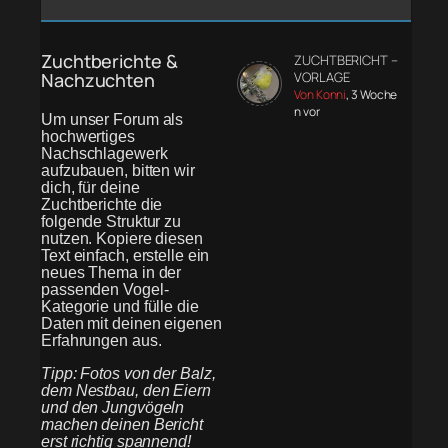
Zuchtberichte &
ZUCHTBERICHT –
Nachzuchten
VORLAGE
Von Konni
, 3 Woche
n vor
Um unser Forum als
hochwertiges
Nachschlagewerk
aufzubauen, bitten wir
dich, für deine
Zuchtberichte die
folgende Struktur zu
nutzen. Kopiere diesen
Text einfach, erstelle ein
neues Thema in der
passenden Vogel-
Kategorie und fülle die
Daten mit deinen eigenen
Erfahrungen aus.
Tipp: Fotos von der Balz,
dem Nestbau, den Eiern
und den Jungvögeln
machen deinen Bericht
erst richtig spannend!