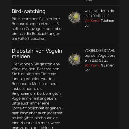
Bird-watching
was ruft denn da
s so "seltsam"
Bitte schreiben Sie hier Ihre
Von Konni
, 7 Jahren
Beobachtungen nieder. z.B.
vor
seltene Zugvögel – oder aber
einfach die Beobachtungen
am Futterhäuschen.
Diebstahl von Vögeln
VOGELDIEBSTAHL
melden
bei der Vogelbörs
e in Bad Salz…
Hier können Sie gestohlene
Von Konni
, 9 Jahren
Vögel melden. Beschreiben
vor
Sie hier bitte die Tiere die
Ihnen gestohlen wurden.
Besondere Merkmale und
insbesondere die
Ringnummern bei beringten
Vögel immer mit angeben.
Bitte auch immer eine
Kontaktmöglichkeit angeben –
man kann aber auch jederzeit
an Info@hte-birdhouse.de
eine Nachricht sende, wenn
man zu den gestohlene