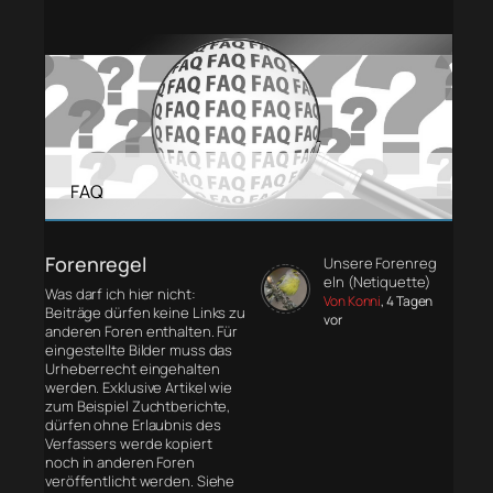
FAQ
Forenregel
Unsere Forenreg
eln (Netiquette)
Was darf ich hier nicht:
Von Konni
, 4 Tagen
Beiträge dürfen keine Links zu
vor
anderen Foren enthalten. Für
eingestellte Bilder muss das
Urheberrecht eingehalten
werden. Exklusive Artikel wie
zum Beispiel Zuchtberichte,
dürfen ohne Erlaubnis des
Verfassers werde kopiert
noch in anderen Foren
veröffentlicht werden. Siehe