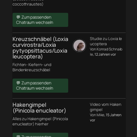
coccothraustes)
💬 Zum passenden
Chatraum wechseln
Kreuzschnäbel (Loxia
Studie zu Loxia le
curvirostra/Loxia
ucoptera
Von Konrad Schnaib
pytyopsittacus/Loxia
le
, 12 Jahren vor
leucoptera)
Fichten- Kiefern- und
Bindenkreuzschäbel
💬 Zum passenden
Chatraum wechseln
Hakengimpel
Video vom Haken
(Pinicola enucleator)
gimpel
Von Mike
, 15 Jahren
Alles zu Hakengimpel (Pinicola
vor
enucleator) hierher