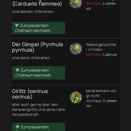
(Carduelis flammea)
Von Konni
, 4 Jahren
vor
und dessen Unterarten
💬 Zum passenden
Chatraum wechseln
Der Gimpel (Pyrrhula
Waldvogelzüchte
pyrrhula)
r in Polen
Von Konni
, 1 Jahr vor
und seine Unterarten
💬 Zum passenden
Chatraum wechseln
Girlitz (serinus
kanarienhahn sin
serinus)
gt nicht
Von Klaus
, 11 Jahren
aber auch gerne über den
vor
Kanariengirlitz und seine nahe
Verwandschaft
💬 Zum passenden