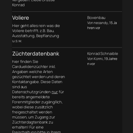
Konrad
Voliere
Boxenbau
Von neoandy
, 15 Ja
Hier geht alles rein was die
hren vor
Voliere betrifft. z.B. Bau,
Ausstattung, Bepflanzung
u.s.w.
Züchterdatenbank
Konrad Schnaible
Von Konni
, 19 Jahre
hier finden Sie
n vor
Carduelidenzüchter inkl.
Angaben welche Arten
gezüchtet werden und deren
Kontaktangabe. Diese Daten
sind aus
Datenschutzgründen
nur
für
bereits angemeldete
Forenmitglieder zugängllich,
wobei diese zusätzlich
freigeschaltet werden
müssen, um Zugang zur
Züchterdagtenbank zu
erhalten! Für eine
Freischaltung bitte in Ihrem