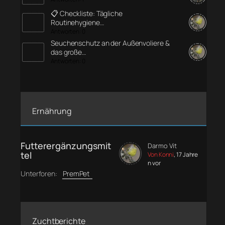
📋 Checkliste: Tägliche
Routinehygiene…
Antworten: 0
Seuchenschutz an der Außenvoliere &
das große…
Antworten: 0
Ernährung
Futterergänzungsmit
Darmo Vit
tel
Von Konni
, 17 Jahre
n vor
Unterforen:
PremPet
Zuchtberichte