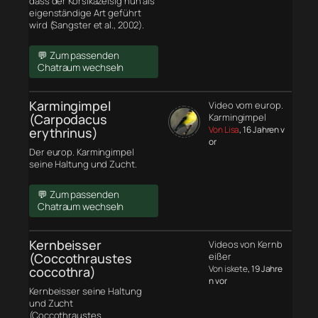
dass der Korsikazeisig nun als
eigenständige Art geführt
wird (Sangster et al., 2002).
💬 Zum passenden
Chatraum wechseln
Karmingimpel
Video vom europ.
(Carpodacus
Karmingimpel
Von Lisa
, 16 Jahren v
erythrinus)
or
Der europ. Karmingimpel
seine Haltung und Zucht.
💬 Zum passenden
Chatraum wechseln
Kernbeisser
Videos von Kernb
(Coccothraustes
eißer
Von iskete
, 19 Jahre
coccothra)
n vor
Kernbeisser seine Haltung
und Zucht
(Coccothraustes