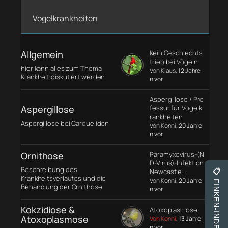
Vogelkrankheiten
Allgemein
Kein Geschlechts
trieb bei Vögeln
hier kann alles zum Thema
Von Klaus
, 12 Jahre
Krankheit diskutiert werden
n vor
Aspergillose / Pro
Aspergillose
fessur für Vogelk
rankheiten
Aspergillose bei Cardueliden
Von Konni
, 20 Jahre
n vor
Ornithose
Paramyxovirus-(N
D-Virus)-Infektion
Beschreibung des
Newcastle…
📋
Krankheitsverlaufes und die
Von Konni
, 20 Jahre
FINKEN-INDEX
Behandlung der Ornithose
n vor
Kokzidiose &
Atoxoplasmose
Atoxoplasmose
Von Konni
, 13 Jahre
n vor