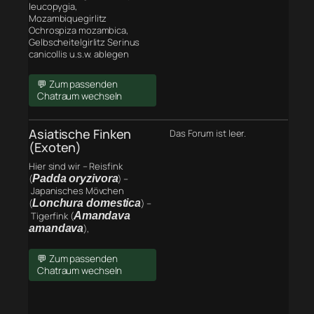
leucopygia,
Mozambiquegirlitz
Ochrospiza mozambica,
Gelbscheitelgirlitz Serinus
canicollis u.s.w. ablegen
💬 Zum passenden
Chatraum wechseln
Asiatische Finken
Das Forum ist leer.
(Exoten)
Hier sind wir – Reisfink
(
Padda oryzivora
) –
Japanisches Mövchen
(
Lonchura domestica
) –
Tigerfink (
Amandava
amandava
),
💬 Zum passenden
Chatraum wechseln