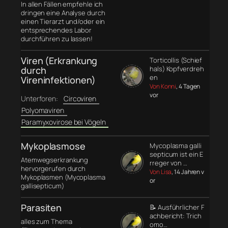
In allen Fällen empfehle ich
dringen eine Analyse durch
einen Tierarzt und/oder ein
entsprechendes Labor
durchführen zu lassen!
Viren (Erkrankung
Torticollis (Schief
durch
hals) Kopfverdreh
en
Vireninfektionen)
Von Konni
, 4 Tagen
vor
Unterforen:
Circoviren
Polyomaviren
Paramyxovirose bei Vögeln
Mykoplasmose
Mycoplasma galli
septicum ist ein E
Atemwegserkrankung
rreger von …
hervorgerufen durch
Von Lisa
, 14 Jahren v
Mykoplasmen (Mycoplasma
or
gallisepticum)
Parasiten
📝 Ausführlicher F
achbericht: Trich
alles zum Thema
omo…