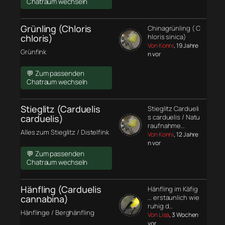
Chatraum wechseln
Grünling (Chloris
Chinagrünling ( C
chloris)
hloris sinica)
Von Konni
, 19 Jahre
Grünfink
n vor
💬 Zum passenden
Chatraum wechseln
Stieglitz (Carduelis
Stieglitz Cardueli
carduelis)
s carduelis / Natu
raufnahme…
Alles zum Stieglitz / Distelfink
Von Konni
, 12 Jahre
n vor
💬 Zum passenden
Chatraum wechseln
Hänfling (Carduelis
Hänfling im Käfig
cannabina)
… erstaunlich wie
ruhig d…
Hänflinge / Berghänfling
Von Lisa
, 3 Wochen
vor