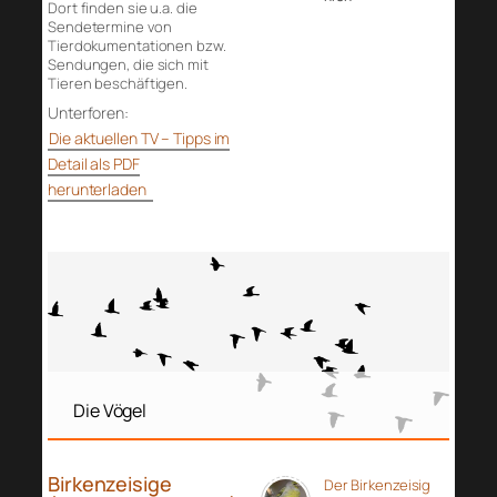
Dort finden sie u.a. die
Sendetermine von
Tierdokumentationen bzw.
Sendungen, die sich mit
Tieren beschäftigen.
Unterforen:
Die aktuellen TV – Tipps im
Detail als PDF
herunterladen
Die Vögel
Birkenzeisige
Der Birkenzeisig