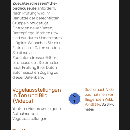
Zuechteradressen@the-
birdhouse.de
anfordern.
Nach Prüfung wird Ihr
Benutzer der berechtigten
Gruppe hinzugefügt.
Eintragen neuer Daten,
Datenpflege, löschen usw.
sind nur durch Moderatoren
möglich. Wünschen Sie eine
Eintrag Ihrer Daten senden
Sie diese an :
Zuechteradressen@the-
birdhouse.de , Sie erhalten
nach Prüfung Ihrer Daten
automatischen Zugang zu
dieser Datenbank.
Vogelausstellungen
Suche nach Vide
in Ton und Bild
oaufnahmen von
fliegenden Wild…
(Videos)
Von St3ll4
, Vor 3 Mo
Youtube Videos und eigene
naten
Aufnahme von
Vogelausstellungen