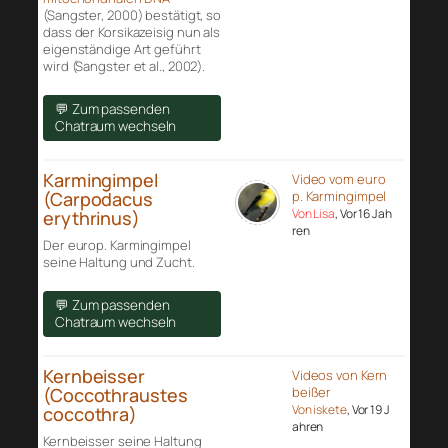
(Sangster, 2000) bestätigt, so
dass der Korsikazeisig nun als
eigenständige Art geführt
wird (Sangster et al., 2002).
💬 Zum passenden
Chatraum wechseln
Karmingimpel
Video vom euro
(Carpodacus
p. Karmingimpel
Von Lisa
, Vor 16 Jah
erythrinus)
ren
Der europ. Karmingimpel
seine Haltung und Zucht.
💬 Zum passenden
Chatraum wechseln
Kernbeisser
Videos von Kern
(Coccothraustes
beißer
Von iskete
, Vor 19 J
coccothra)
ahren
Kernbeisser seine Haltung