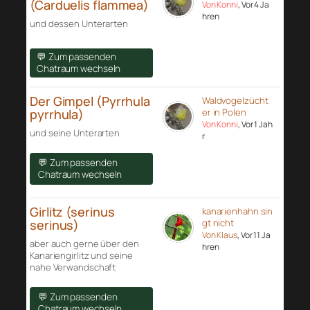
(Carduelis flammea)
Von Konni
, Vor 4 Ja
hren
und dessen Unterarten
💬 Zum passenden
Chatraum wechseln
Der Gimpel (Pyrrhula
Waldvogelzücht
pyrrhula)
er in Polen
Von Konni
, Vor 1 Jah
und seine Unterarten
r
💬 Zum passenden
Chatraum wechseln
Girlitz (serinus
kanarienhahn sin
serinus)
gt nicht
Von Klaus
, Vor 11 Ja
aber auch gerne über den
hren
Kanariengirlitz und seine
nahe Verwandschaft
💬 Zum passenden
Chatraum wechseln