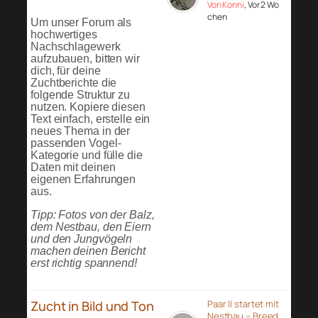
Von Konni
, Vor 2 Wo
chen
Um unser Forum als
hochwertiges
Nachschlagewerk
aufzubauen, bitten wir
dich, für deine
Zuchtberichte die
folgende Struktur zu
nutzen. Kopiere diesen
Text einfach, erstelle ein
neues Thema in der
passenden Vogel-
Kategorie und fülle die
Daten mit deinen
eigenen Erfahrungen
aus.
Tipp: Fotos von der Balz,
dem Nestbau, den Eiern
und den Jungvögeln
machen deinen Bericht
erst richtig spannend!
Zucht in Bild und Ton
Paar II startet mit
Nestbau – Breed