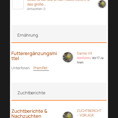
das große…
Antworten: 0
Ernährung
Futterergänzungsmi
Darmo Vit
ttel
Von Konni
, Vor 17 Ja
hren
Unterforen:
PremPet
Zuchtberichte
Zuchtberichte &
ZUCHTBERICHT
Nachzuchten
– VORLAGE