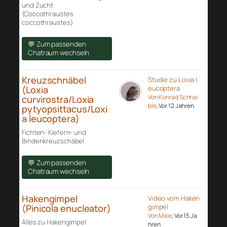
und Zucht
(Coccothraustes
coccothraustes)
💬 Zum passenden
Chatraum wechseln
Kreuzschnäbel
Studie zu Loxia l
(Loxia
eucoptera
Von Konrad Schnai
curvirostra/Loxia
ble
, Vor 12 Jahren
pytyopsittacus/Loxi
a leucoptera)
Fichten- Kiefern- und
Bindenkreuzschäbel
💬 Zum passenden
Chatraum wechseln
Hakengimpel
Video vom Haken
(Pinicola enucleator)
gimpel
Von Mike
, Vor 15 Ja
Alles zu Hakengimpel
hren