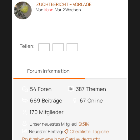
ZUCHTBERICHT – VORLAGE
Von
Konni
Vor 2 Wochen
Teilen:
Forum Information
54
Foren
387
Themen
669
Beiträge
67
Online
170
Mitglieder
Unser neuestes Mitglied:
St3ll4
Neuester Beitrag:
📋 Checkliste: Tägliche
Routinehygiene in der Carduelidenzucht