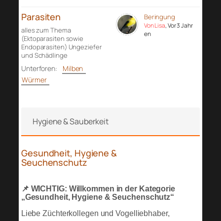
Parasiten
Beringung
Von Lisa
, Vor 3 Jahr
alles zum Thema
en
(Ektoparasiten sowie
Endoparasiten) Ungeziefer
und Schädlinge
Unterforen:
Milben
Würmer
Hygiene & Sauberkeit
Gesundheit, Hygiene &
Seuchenschutz
📌 WICHTIG: Willkommen in der Kategorie
„Gesundheit, Hygiene & Seuchenschutz“
Liebe Züchterkollegen und Vogelliebhaber,