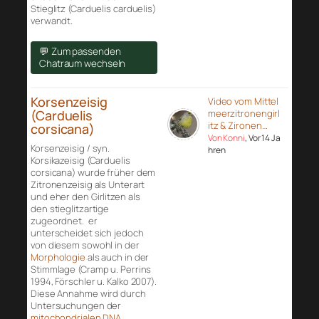
Stieglitz (Carduelis carduelis)
verwandt.
💬 Zum passenden
Chatraum wechseln
Korsenzeisig
Video vom Mittel
(Carduelis
meerzitronengirl
itz & Zironen…
corsicana)
Von Konni
, Vor 14 Ja
Korsenzeisig / syn.
hren
Korsikazeisig (Carduelis
corsicana) wurde früher dem
Zitronenzeisig als Unterart
und eher den Girlitzen als
den stieglitzartige
zugeordnet. er
unterscheidet sich jedoch
von diesem sowohl in der
Morphologie
als auch in der
Stimmlage (Cramp u. Perrins
1994, Förschler u. Kalko 2007).
Diese Annahme wird durch
Untersuchungen der
mitochondrialen DNA