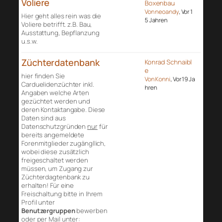
Voliere
Boxenbau
Von neoandy
, Vor 1
Hier geht alles rein was die
5 Jahren
Voliere betrifft. z.B. Bau,
Ausstattung, Bepflanzung
u.s.w.
Züchterdatenbank
Konrad Schnaibl
e
hier finden Sie
Von Konni
, Vor 19 Ja
Carduelidenzüchter inkl.
hren
Angaben welche Arten
gezüchtet werden und
deren Kontaktangabe. Diese
Daten sind aus
Datenschutzgründen
nur
für
bereits angemeldete
Forenmitglieder zugängllich,
wobei diese zusätzlich
freigeschaltet werden
müssen, um Zugang zur
Züchterdagtenbank zu
erhalten! Für eine
Freischaltung bitte in Ihrem
Profil unter
Benutzergruppen
bewerben
oder per Mail unter: