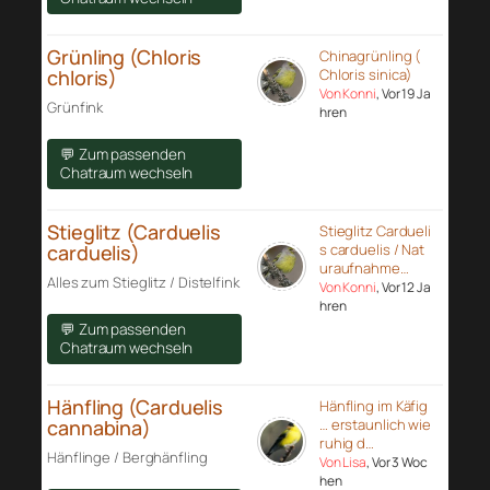
Grünling (Chloris
Chinagrünling (
chloris)
Chloris sinica)
Von Konni
, Vor 19 Ja
Grünfink
hren
💬 Zum passenden
Chatraum wechseln
Stieglitz (Carduelis
Stieglitz Cardueli
carduelis)
s carduelis / Nat
uraufnahme…
Alles zum Stieglitz / Distelfink
Von Konni
, Vor 12 Ja
hren
💬 Zum passenden
Chatraum wechseln
Hänfling (Carduelis
Hänfling im Käfig
cannabina)
… erstaunlich wie
ruhig d…
Hänflinge / Berghänfling
Von Lisa
, Vor 3 Woc
hen