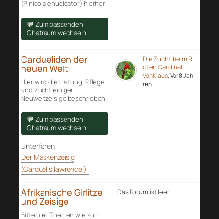
(Pinicola enucleator) hierher
💬 Zum passenden
Chatraum wechseln
Cardueliden der
Die Zucht beim R
neuen Welt
oten Cardinal
Von Klaus
, Vor 8 Jah
Hier wird die Haltung, Pflege
ren
und Zucht einiger
Neuweltzeisige beschrieben
💬 Zum passenden
Chatraum wechseln
Unterforen:
Der Maskenzeisig
(Carduelis lawrencei)
Afrikanische Girlitze
Das Forum ist leer.
und Zeisige
Bitte hier Themen wie zum