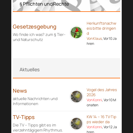
§ Pflichten und Rechte
Herkunftsnachw
Gesetzesgebung
eis bitte dringen
d
Wo finde ich was? zum § Tier-
Von Klaus
, Vor 10 Ja
und Naturschutz
hren
Aktuelles
News
Vogel des Jahres
2026
aktuelle Nachrichten und
Von Konni
, Vor 10 M
Informationen
onaten
TV-Tipps
KW 14 – 16 TV-Tip
ps wieder da
Die TV – Tipps gibt es im
Von Konni
, Vor 12 Ja
vierzehntägigem Rhythmus.
hren