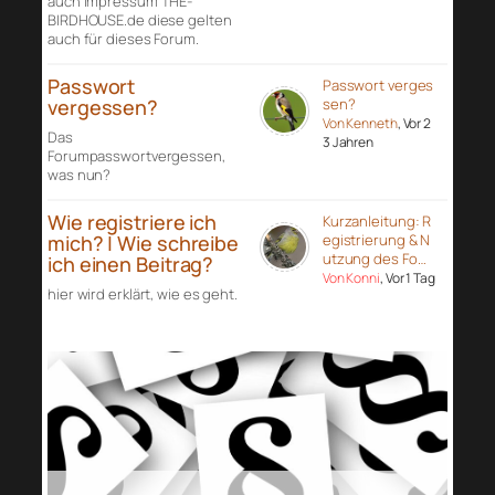
auch Impressum THE-
BIRDHOUSE.de diese gelten
auch für dieses Forum.
Passwort
Passwort verges
vergessen?
sen?
Von Kenneth
, Vor 2
Das
3 Jahren
Forumpasswortvergessen,
was nun?
Wie registriere ich
Kurzanleitung: R
mich? | Wie schreibe
egistrierung & N
utzung des Fo…
ich einen Beitrag?
Von Konni
, Vor 1 Tag
hier wird erklärt, wie es geht.