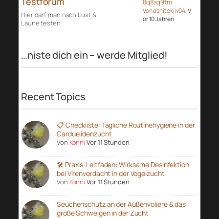
Testforum
8q8sq9tm
Von ashitekjiv04
, V
Hier darf man nach Lust &
or 10 Jahren
Laune testen
…niste dich ein – werde Mitglied!
Recent Topics
📋 Checkliste: Tägliche Routinehygiene in der
Carduelidenzucht
Von
Konni
Vor 11 Stunden
🛠️ Praxis-Leitfaden: Wirksame Desinfektion
bei Virenverdacht in der Vogelzucht
Von
Konni
Vor 11 Stunden
Seuchenschutz an der Außenvoliere & das
große Schweigen in der Zucht