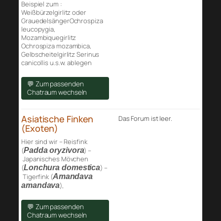
Beispiel zum :
Weißbürzelgirlitz oder
GrauedelsängerOchrospiza
leucopygia,
Mozambiquegirlitz
Ochrospiza mozambica,
Gelbscheitelgirlitz Serinus
canicollis u.s.w. ablegen
💬 Zum passenden
Chatraum wechseln
Asiatische Finken
Das Forum ist leer.
(Exoten)
Hier sind wir – Reisfink
(
Padda oryzivora
) –
Japanisches Mövchen
(
Lonchura domestica
) –
Tigerfink (
Amandava
amandava
),
💬 Zum passenden
Chatraum wechseln