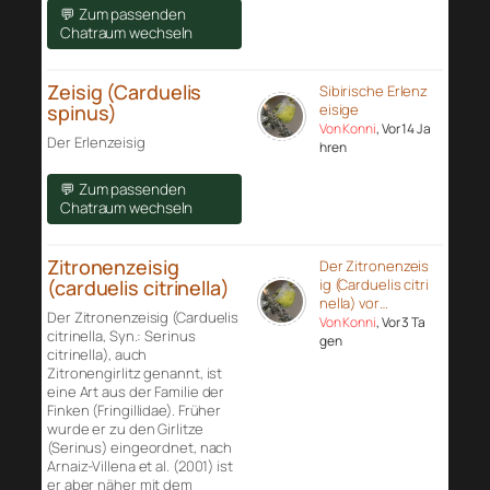
💬 Zum passenden
Chatraum wechseln
Zeisig (Carduelis
Sibirische Erlenz
spinus)
eisige
Von Konni
, Vor 14 Ja
Der Erlenzeisig
hren
💬 Zum passenden
Chatraum wechseln
Zitronenzeisig
Der Zitronenzeis
(carduelis citrinella)
ig (Carduelis citri
nella) vor…
Der Zitronenzeisig (Carduelis
Von Konni
, Vor 3 Ta
citrinella, Syn.: Serinus
gen
citrinella), auch
Zitronengirlitz genannt, ist
eine Art aus der Familie der
Finken (Fringillidae). Früher
wurde er zu den Girlitze
(Serinus) eingeordnet, nach
Arnaiz-Villena et al. (2001) ist
er aber näher mit dem