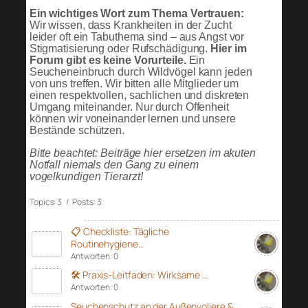
Ein wichtiges Wort zum Thema Vertrauen:
Wir wissen, dass Krankheiten in der Zucht
leider oft ein Tabuthema sind – aus Angst vor
Stigmatisierung oder Rufschädigung.
Hier im
Forum gibt es keine Vorurteile.
Ein
Seucheneinbruch durch Wildvögel kann jeden
von uns treffen. Wir bitten alle Mitglieder um
einen respektvollen, sachlichen und diskreten
Umgang miteinander. Nur durch Offenheit
können wir voneinander lernen und unsere
Bestände schützen.
Bitte beachtet: Beiträge hier ersetzen im akuten
Notfall niemals den Gang zu einem
vogelkundigen Tierarzt!
Topics: 3 / Posts: 3
📋 Checkliste: Tägliche
Routinehygiene…
Antworten: 0
🛠️ Praxis-Leitfaden: Wirksame …
Antworten: 0
Seuchenschutz an der Außenvoliere &