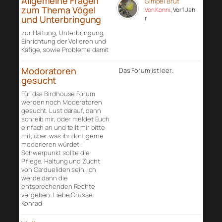
Allgemeine Fragen
Gimpel Brut
zum Thema Vögel
Von Konni
, Vor 1 Jah
und Unterbringung
r
zur Haltung, Unterbringung,
Einrichtung der Volieren und
Käfige, sowie Probleme damit
Modoratoren
Das Forum ist leer.
gesucht
Für das Birdhouse Forum
werden noch Moderatoren
gesucht. Lust darauf, dann
schreib mir, oder meldet Euch
einfach an und teilt mir bitte
mit, über was ihr dort gerne
moderieren würdet.
Schwerpunkt sollte die
Pflege, Haltung und Zucht
von Cardueliden sein. Ich
werde dann die
entsprechenden Rechte
vergeben. Liebe Grüsse
Konrad