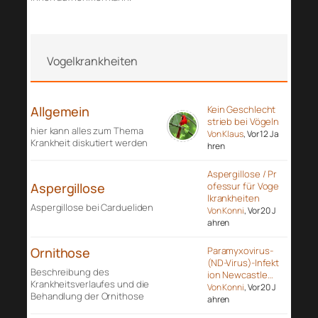
Vogelkrankheiten
Allgemein
Kein Geschlecht
strieb bei Vögeln
hier kann alles zum Thema
Von Klaus
, Vor 12 Ja
Krankheit diskutiert werden
hren
Aspergillose / Pr
Aspergillose
ofessur für Voge
lkrankheiten
Aspergillose bei Cardueliden
Von Konni
, Vor 20 J
ahren
Ornithose
Paramyxovirus-
(ND-Virus)-Infekt
Beschreibung des
ion Newcastle…
Krankheitsverlaufes und die
Von Konni
, Vor 20 J
Behandlung der Ornithose
ahren