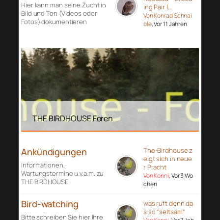
Hier kann man seine Zucht in
ing Pair I…
Bild und Ton (Videos oder
Von Konrad Schnai
Fotos) dokumentieren
ble
, Vor 11 Jahren
THE BIRDHOUSE Foren
Ankündigungen
The-Birdhouse z
eigt sich in neue
Informationen,
r Pracht
Wartungstermine u.v.a.m. zu
Von Konni
, Vor 3 Wo
THE BIRDHOUSE
chen
Bird-watching
was ruft denn da
s so "seltsam"
Bitte schreiben Sie hier Ihre