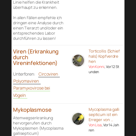
Linie helfen die Krankheit
überhaupt zu erkennen.
In allen Fällen empfehle ich
dringen eine Analyse durch
einen Tierarzt und/oder ein
entsprechendes Labor
durchführen zu lassen!
Viren (Erkrankung
Torticollis (Schief
durch
hals) Kopfverdre
hen
Vireninfektionen)
Von Konni
, Vor 12 St
unden
Unterforen:
Circoviren
Polyomaviren
Paramyxovirose bei
Vögeln
Mykoplasmose
Mycoplasma galli
septicum ist ein
Atemwegserkrankung
Erreger von …
hervorgerufen durch
Von Lisa
, Vor 14 Jah
Mykoplasmen (Mycoplasma
ren
gallisepticum)