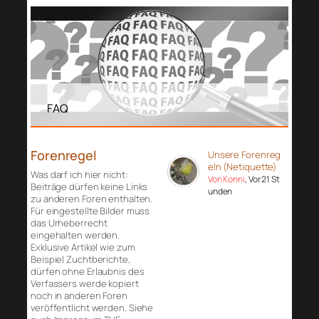
FAQ
Forenregel
Unsere Forenreg
eln (Netiquette)
Was darf ich hier nicht:
Von Konni
, Vor 21 St
Beiträge dürfen keine Links
unden
zu anderen Foren enthalten.
Für eingestellte Bilder muss
das Urheberrecht
eingehalten werden.
Exklusive Artikel wie zum
Beispiel Zuchtberichte,
dürfen ohne Erlaubnis des
Verfassers werde kopiert
noch in anderen Foren
veröffentlicht werden. Siehe