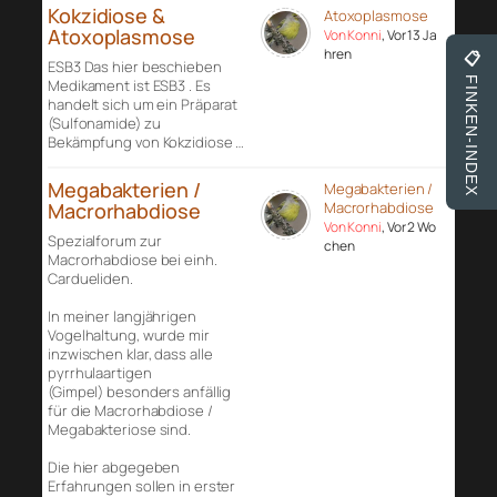
Kokzidiose &
Atoxoplasmose
Atoxoplasmose
Von Konni
, Vor 13 Ja
hren
📋
ESB3 Das hier beschieben
FINKEN-INDEX
Medikament ist ESB3 . Es
handelt sich um ein Präparat
(Sulfonamide) zu
Bekämpfung von Kokzidiose …
Megabakterien /
Megabakterien /
Macrorhabdiose
Macrorhabdiose
Von Konni
, Vor 2 Wo
Spezialforum zur
chen
Macrorhabdiose bei einh.
Cardueliden.
In meiner langjährigen
Vogelhaltung, wurde mir
inzwischen klar, dass alle
pyrrhulaartigen
(Gimpel) besonders anfällig
für die Macrorhabdiose /
Megabakteriose sind.
Die hier abgegeben
Erfahrungen sollen in erster