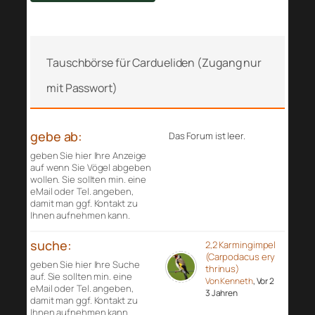
Tauschbörse für Cardueliden (Zugang nur
mit Passwort)
gebe ab:
Das Forum ist leer.
geben Sie hier Ihre Anzeige
auf wenn Sie Vögel abgeben
wollen. Sie sollten min. eine
eMail oder Tel. angeben,
damit man ggf. Kontakt zu
Ihnen aufnehmen kann.
suche:
2,2 Karmingimpel
(Carpodacus ery
geben Sie hier Ihre Suche
thrinus)
auf. Sie sollten min. eine
Von Kenneth
, Vor 2
eMail oder Tel. angeben,
3 Jahren
damit man ggf. Kontakt zu
Ihnen aufnehmen kann.