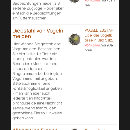
Von Konni
, Vor 7 Jah
Beobachtungen nieder. z.B.
ren
seltene Zugvögel – oder aber
einfach die Beobachtungen
am Futterhäuschen.
Diebstahl von Vögeln
VOGELDIEBSTAH
melden
L bei der Vogelb
örse in Bad Salz…
Hier können Sie gestohlene
Von Konni
, Vor 9 Ja
Vögel melden. Beschreiben
hren
Sie hier bitte die Tiere die
Ihnen gestohlen wurden.
Besondere Merkmale und
insbesondere die
Ringnummern bei beringten
Vögel immer mit angeben.
Bitte auch immer eine
Kontaktmöglichkeit angeben
– man kann aber auch
jederzeit an Info@hte-
birdhouse.de eine Nachricht
sende, wenn man zu den
gestohlene Tieren Hinweise
geben kann.