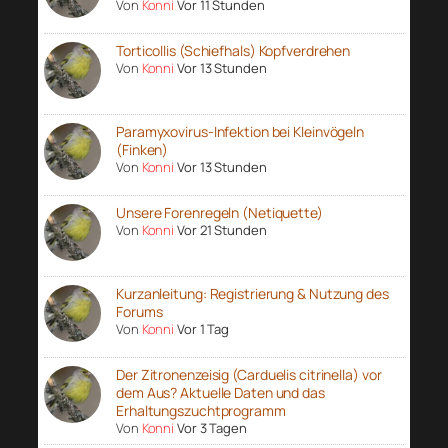
Von
Konni
Vor 11 Stunden
Torticollis (Schiefhals) Kopfverdrehen
Von
Konni
Vor 13 Stunden
Paramyxovirus-Infektion bei Kleinvögeln
(Finken)
Von
Konni
Vor 13 Stunden
Unsere Forenregeln (Netiquette)
Von
Konni
Vor 21 Stunden
Kurzanleitung: Registrierung & Nutzung des
Forums
Von
Konni
Vor 1 Tag
Der Zitronenzeisig (Carduelis citrinella) vor
dem Aus? Aktuelle Daten und das
Erhaltungszuchtprogramm
Von
Konni
Vor 3 Tagen